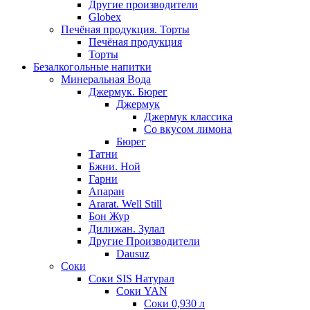
Другие производители
Globex
Печёная продукция. Торты
Печёная продукция
Торты
Безалкогольные напитки
Минеральная Вода
Джермук. Бюрег
Джермук
Джермук классика
Со вкусом лимона
Бюрег
Татни
Бжни. Ной
Гарни
Апаран
Ararat. Well Still
Бон Жур
Дилижан. Зулал
Другие Производители
Dausuz
Соки
Соки SIS Натурал
Соки YAN
Соки 0,930 л