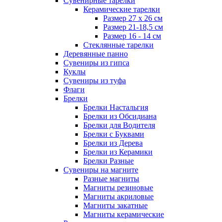
Сувенирные тарелки
Керамические тарелки
Размер 27 х 26 см
Размер 21-18,5 см
Размер 16 - 14 см
Стеклянные тарелки
Деревянные панно
Сувениры из гипса
Куклы
Сувениры из туфа
Флаги
Брелки
Брелки Настальгия
Брелки из Обсидиана
Брелки для Водителя
Брелки с Буквами
Брелки из Дерева
Брелки из Керамики
Брелки Разные
Сувениры на магните
Разные магниты
Магниты резиновые
Магниты акриловые
Магниты закатные
Магниты керамические