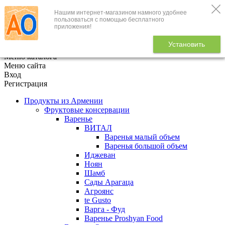
Нашим интернет-магазином намного удобнее
+7 (495) 646-888-1
пользоваться с помощью бесплатного
приложения!
В корзине
0
товаров
Установить
x
Меню каталога
Меню сайта
Вход
Регистрация
Продукты из Армении
Фруктовые консервации
Варенье
ВИТАЛ
Варенья малый объем
Варенья большой объем
Иджеван
Ноян
Шамб
Сады Арагаца
Агроянс
te Gusto
Варга - Фуд
Варенье Proshyan Food