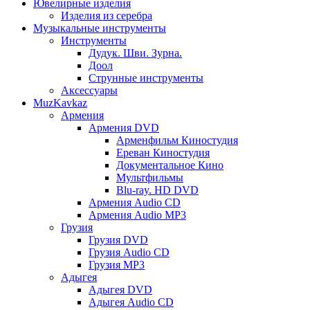
Ювелирные изделия
Изделия из серебра
Музыкальные инструменты
Инструменты
Дудук. Шви. Зурна.
Доол
Струнные инструменты
Аксессуары
MuzKavkaz
Армения
Армения DVD
Арменфильм Киностудия
Ереван Киностудия
Документальное Кино
Мультфильмы
Blu-ray. HD DVD
Армения Audio CD
Армения Audio MP3
Грузия
Грузия DVD
Грузия Audio CD
Грузия MP3
Адыгея
Адыгея DVD
Адыгея Audio CD