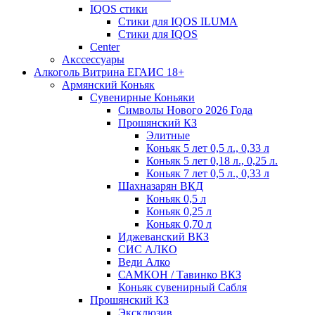
IQOS стики
Стики для IQOS ILUMA
Стики для IQOS
Сenter
Акссессуары
Алкоголь Витрина ЕГАИС 18+
Армянский Коньяк
Сувенирные Коньяки
Символы Нового 2026 Года
Прошянский КЗ
Элитные
Коньяк 5 лет 0,5 л., 0,33 л
Коньяк 5 лет 0,18 л., 0,25 л.
Коньяк 7 лет 0,5 л., 0,33 л
Шахназарян ВКД
Коньяк 0,5 л
Коньяк 0,25 л
Коньяк 0,70 л
Иджеванский ВКЗ
СИС АЛКО
Веди Алко
САМКОН / Тавинко ВКЗ
Коньяк сувенирный Сабля
Прошянский КЗ
Эксклюзив