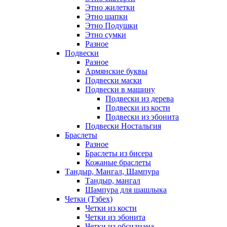
Этно жилетки
Этно шапки
Этно Подушки
Этно сумки
Разное
Подвески
Разное
Армянские буквы
Подвески маски
Подвески в машину
Подвески из дерева
Подвески из кости
Подвески из эбонита
Подвески Ностальгия
Браслеты
Разное
Браслеты из бисера
Кожаные браслеты
Тандыр, Мангал, Шампура
Тандыр, мангал
Шампура для шашлыка
Четки (Тзбех)
Четки из кости
Четки из эбонита
Четки из обсидиана