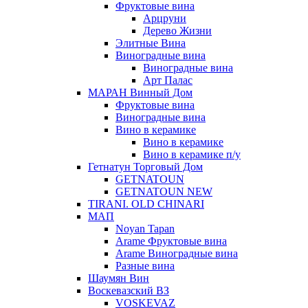
Фруктовые вина
Арцруни
Дерево Жизни
Элитные Вина
Виноградные вина
Виноградные вина
Арт Палас
МАРАН Винный Дом
Фруктовые вина
Виноградные вина
Вино в керамике
Вино в керамике
Вино в керамике п/у
Гетнатун Торговый Дом
GETNATOUN
GETNATOUN NEW
TIRANI. OLD CHINARI
МАП
Noyan Tapan
Arame Фруктовые вина
Arame Виноградные вина
Разные вина
Шаумян Вин
Воскевазский ВЗ
VOSKEVAZ