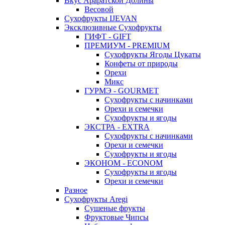
Вкус Араратской Долины
Весовой
Сухофрукты IJEVAN
Эксклюзивные Сухофрукты
ГИФТ - GIFT
ПРЕМИУМ - PREMIUM
Сухофрукты Ягоды Цукаты
Конфеты от природы
Орехи
Микс
ГУРМЭ - GOURMET
Сухофрукты с начинками
Орехи и семечки
Сухофрукты и ягоды
ЭКСТРА - EXTRA
Сухофрукты с начинками
Орехи и семечки
Сухофрукты и ягоды
ЭКОНОМ - ECONOM
Сухофрукты и ягоды
Орехи и семечки
Разное
Сухофрукты Aregi
Сушеные фрукты
Фруктовые Чипсы