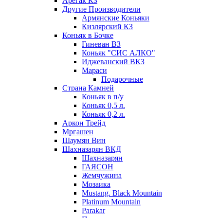
Арегак КЗ
Другие Производители
Армянские Коньяки
Кизлярский КЗ
Коньяк в Бочке
Гиневан ВЗ
Коньяк "СИС АЛКО"
Иджеванский ВКЗ
Мараси
Подарочные
Страна Камней
Коньяк в п/у
Коньяк 0,5 л.
Коньяк 0,2 л.
Аркон Трейд
Мргашен
Шаумян Вин
Шахназарян ВКД
Шахназарян
ГАЯСОН
Жемчужина
Мозаика
Mustang. Black Mountain
Platinum Mountain
Parakar