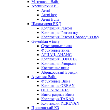
Матевосян Вайн
Аренийский ВЗ
Areni
Areni key
Areni fruits
Шахназарян ЕКД
Коллекция Гаясон
Коллекция Гаясон п/у
Коллекция Гаясон Новогодняя п/у
Gevorkian winery
Сувенирные вина
Фруктовые вина
АРИАЦ. АНАИС
Коллекция КОРОНА
Коллекция Геворкян
Крепленые вина
Абрикосовый Бренди
Армения Вайн
Фруктовые Вина
Коллекция ORRAN
OLD ARMENIA
Виноградные Вина
Коллекция TAKAR
Коллекция YEREVAN
Прошянский КЗ