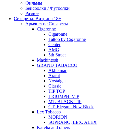
Фильмы
Бейсболки / Футболки
Разное
Сигареты. Витрина 18+
Армянские Сигареты
Cigaronne
Cigaronne
Tattoo by Cigaronne
Center
AMG
5th Street
Mackintosh
GRAND TABACCO
Akhtamar
Ararat
Nostalgia
Classic
TIP TOP
TRIUMPH. VIP
MT. BLACK TIP
GT. Elegant. New Bleck
Lex Tobacco
MORION
SOPRANO, LEX, ALEX
Karelia and others