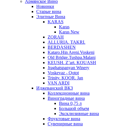
Армянское Вино
Новинки
Старые вина
Элитные Вина
KARAS
Karas
Karas New
ZORAH
ALLURIA. TAKRI.
BERDASHEN
Kataro.Hin Areni.Voskeni
Old Bridge.Tushpa.Malani
KEUSH. Z’art. KOUASH
Jraghatspanyan Winery
Voskevaz - Qotot
Trinity. KOOR. Jan
VAN ARDI
Иджеванский ВКЗ
Коллекционные вина
Виноградные вина
Вина 0,75 л
Большой объем
Эксклюзивные вина
Фруктовые вина
Cувенирные вина