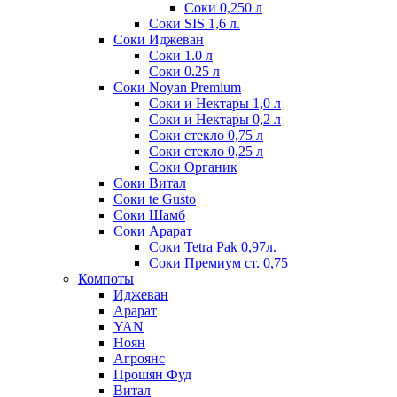
Соки 0,250 л
Соки SIS 1,6 л.
Соки Иджеван
Соки 1.0 л
Соки 0.25 л
Соки Noyan Premium
Соки и Нектары 1,0 л
Соки и Нектары 0,2 л
Соки стекло 0,75 л
Соки стекло 0,25 л
Соки Органик
Соки Витал
Соки te Gusto
Соки Шамб
Соки Арарат
Соки Tetra Pak 0,97л.
Соки Премиум ст. 0,75
Компоты
Иджеван
Арарат
YAN
Ноян
Агроянс
Прошян Фуд
Витал