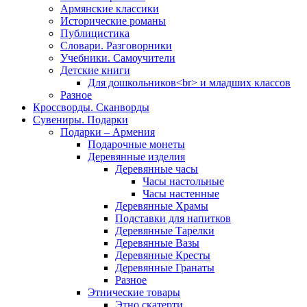
Армянские классики
Исторические романы
Публицистика
Словари. Разговорники
Учебники. Самоучители
Детские книги
Для дошкольников<br> и младших классов
Разное
Кроссворды. Сканворды
Сувениры. Подарки
Подарки – Армения
Подарочные монеты
Деревянные изделия
Деревянные часы
Часы настольные
Часы настенные
Деревянные Храмы
Подставки для напитков
Деревянные Тарелки
Деревянные Вазы
Деревянные Кресты
Деревянные Гранаты
Разное
Этнические товары
Этно скатерти