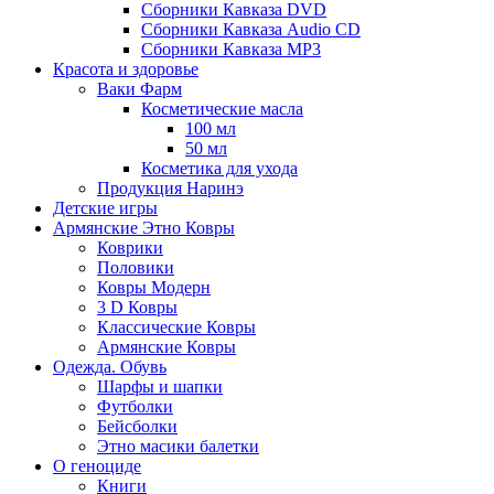
Сборники Кавказа DVD
Сборники Кавказа Audio CD
Сборники Кавказа MP3
Красота и здоровье
Ваки Фарм
Косметические масла
100 мл
50 мл
Косметика для ухода
Продукция Наринэ
Детские игры
Армянские Этно Ковры
Коврики
Половики
Ковры Модерн
3 D Ковры
Классические Ковры
Армянские Ковры
Одежда. Обувь
Шарфы и шапки
Футболки
Бейсболки
Этно масики балетки
О геноциде
Книги