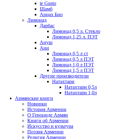
te Gusto
Шамб
Арцах Био
Лимонад
Дарбас
Лимонад 0,5 л. Стекло
Лимонад 1,25 л. ПЭТ
Ануш
Ани
Лимонад 0,5 л ст
Лимонад 0,5 л ПЭТ
Лимонад 1,0 л ПЭТ
Лимонад 1,5 л ПЭТ
Другие производители
Натахтари
Натахтари 0,5л
Натахтари 1,0л
Армянские книги
Новинки
История Армении
О Геноциде Армян
Книги об Армении
Иcкусство и культура
Поэзия Армении
Религия Армении