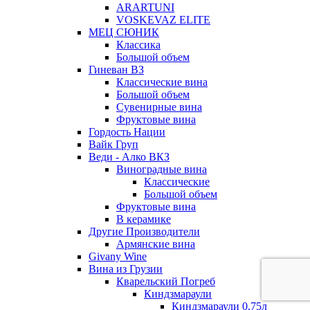
ARARTUNI
VOSKEVAZ ELITE
МЕЦ СЮНИК
Классика
Большой объем
Гиневан ВЗ
Классические вина
Большой объем
Сувенирные вина
Фруктовые вина
Гордость Нации
Вайк Груп
Веди - Алко ВКЗ
Виноградные вина
Классические
Большой объем
Фруктовые вина
В керамике
Другие Производители
Армянские вина
Givany Wine
Вина из Грузии
Кварельский Погреб
Киндзмараули
Киндзмараули 0,75л