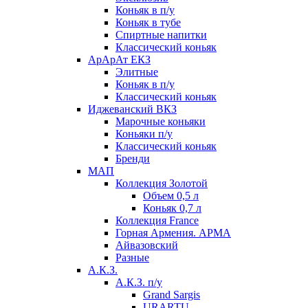
Коньяк в п/у
Коньяк в тубе
Спиртные напитки
Классический коньяк
АрАрАт ЕКЗ
Элитные
Коньяк в п/у
Классический коньяк
Иджеванский ВКЗ
Марочные коньяки
Коньяки п/у
Классический коньяк
Бренди
МАП
Коллекция Золотой
Объем 0,5 л
Коньяк 0,7 л
Коллекция France
Горная Армения. АРМА
Айвазовский
Разные
А.К.З.
А.К.З. п/у
Grand Sargis
URARTU