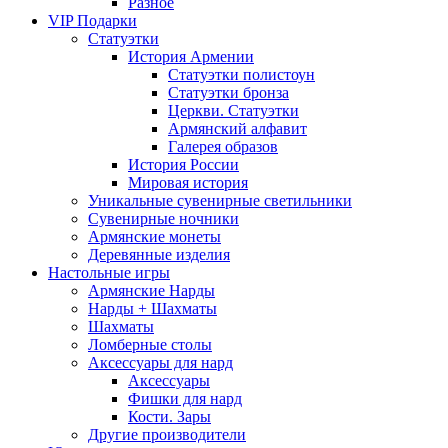
Разное
VIP Подарки
Статуэтки
История Армении
Статуэтки полистоун
Статуэтки бронза
Церкви. Статуэтки
Армянский алфавит
Галерея образов
История России
Мировая история
Уникальные сувенирные светильники
Сувенирные ночники
Армянские монеты
Деревянные изделия
Настольные игры
Армянские Нарды
Нарды + Шахматы
Шахматы
Ломберные столы
Аксессуары для нард
Аксессуары
Фишки для нард
Кости. Зары
Другие производители