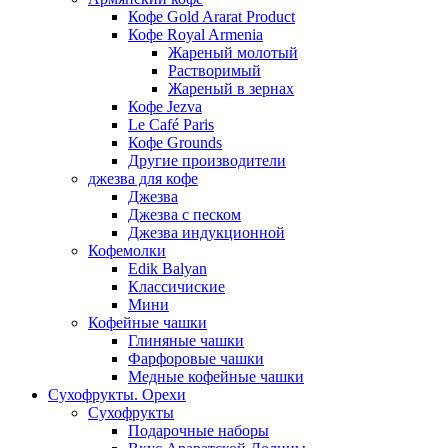
Кофе Gold Ararat Product
Кофе Royal Armenia
Жареный молотый
Растворимый
Жареный в зернах
Кофе Jezva
Le Café Paris
Кофе Grounds
Другие производители
джезва для кофе
Джезва
Джезва с песком
Джезва индукционной
Кофемолки
Edik Balyan
Классичиские
Мини
Кофейные чашки
Глиняные чашки
Фарфоровые чашки
Медные кофейные чашки
Сухофрукты. Орехи
Сухофрукты
Подарочные наборы