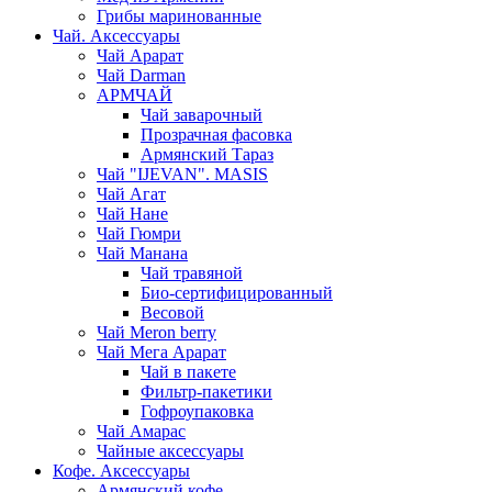
Грибы маринованные
Чай. Аксессуары
Чай Арарат
Чай Darman
АРМЧАЙ
Чай заварочный
Прозрачная фасовка
Армянский Тараз
Чай "IJEVAN". MASIS
Чай Агат
Чай Нане
Чай Гюмри
Чай Манана
Чай травяной
Био-сертифицированный
Весовой
Чай Meron berry
Чай Мега Арарат
Чай в пакете
Фильтр-пакетики
Гофроупаковка
Чай Амарас
Чайные аксессуары
Кофе. Аксессуары
Армянский кофе