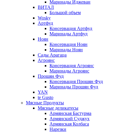
Маринады Иджеван
ВИТАЛ
Большой объем
Wosky
Артфуд
Консервация Артфуд
Маринады Артфуд
Ноян
Консервация Ноян
Маринады Ноян
Сады Арагаца
Агроянс
Консервация Агроянс
Маринады Агроянс
Прошян Фуд
Консервация Прошян Фуд
Маринады Прошян Фуд
YAN
te Gusto
Мясные Продукты
Мясные деликатесы
Армянская Бастурма
Армянский Суджух
Армянская Колбаса
Нарезки