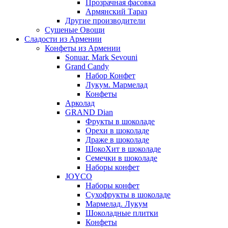
Прозрачная фасовка
Армянский Тараз
Другие производители
Сушеные Овощи
Сладости из Армении
Конфеты из Армении
Sonuar. Mark Sevouni
Grand Candy
Набор Конфет
Лукум. Мармелад
Конфеты
Арколад
GRAND Dian
Фрукты в шоколаде
Орехи в шоколаде
Драже в шоколаде
ШокоХит в шоколаде
Семечки в шоколаде
Наборы конфет
JOYCO
Наборы конфет
Сухофрукты в шоколаде
Мармелад. Лукум
Шоколадные плитки
Конфеты