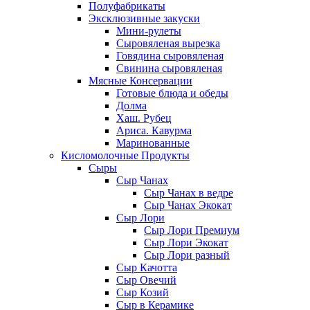
Полуфабрикаты
Эксклюзивные закуски
Мини-рулеты
Сыровяленая вырезка
Говядина сыровяленая
Свинина сыровяленая
Мясные Консервации
Готовые блюда и обеды
Долма
Хаш. Рубец
Ариса. Кавурма
Маринованные
Кисломолочные Продукты
Сыры
Сыр Чанах
Сыр Чанах в ведре
Сыр Чанах Экокат
Сыр Лори
Сыр Лори Премиум
Сыр Лори Экокат
Сыр Лори разный
Сыр Качотта
Сыр Овечий
Сыр Козий
Сыр в Керамике