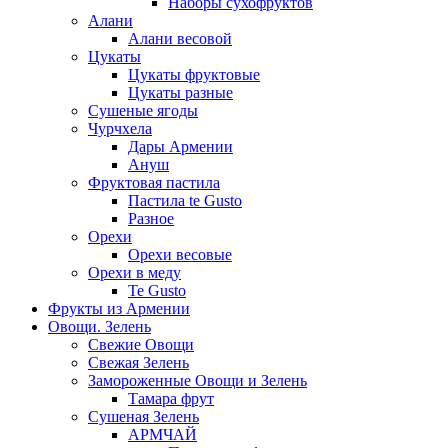
Наборы сухофруктов
Алани
Алани весовой
Цукаты
Цукаты фруктовые
Цукаты разные
Сушеные ягоды
Чурчхела
Дары Армении
Ануш
Фруктовая пастила
Пастила te Gusto
Разное
Орехи
Орехи весовые
Орехи в меду
Te Gusto
Фрукты из Армении
Овощи. Зелень
Свежие Овощи
Свежая Зелень
Замороженные Овощи и Зелень
Тамара фрут
Сушеная Зелень
АРМЧАЙ