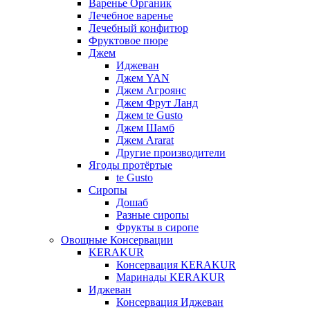
Варенье Органик
Лечебное варенье
Лечебный конфитюр
Фруктовое пюре
Джем
Иджеван
Джем YAN
Джем Агроянс
Джем Фрут Ланд
Джем te Gusto
Джем Шамб
Джем Ararat
Другие производители
Ягоды протёртые
te Gusto
Сиропы
Дошаб
Разные сиропы
Фрукты в сиропе
Овощные Консервации
KERAKUR
Консервация KERAKUR
Маринады KERAKUR
Иджеван
Консервация Иджеван