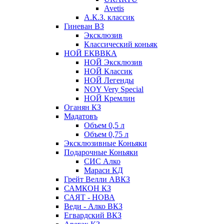
Avetis
А.К.З. классик
Гиневан ВЗ
Эксклюзив
Классический коньяк
НОЙ ЕКВВКА
НОЙ Эксклюзив
НОЙ Классик
НОЙ Легенды
NOY Very Speсial
НОЙ Кремлин
Оганян КЗ
Мадатовъ
Объем 0,5 л
Объем 0,75 л
Эксклюзивные Коньяки
Подарочные Коньяки
СИС Алко
Мараси КД
Грейт Велли АВКЗ
САМКОН КЗ
САЯТ - НОВА
Веди - Алко ВКЗ
Егвардский ВКЗ