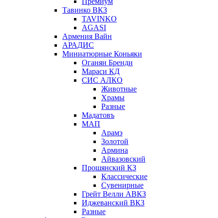
Премиум
Тавинко ВКЗ
TAVINKO
AGASI
Армения Вайн
АРАДИС
Миниатюрные Коньяки
Оганян Бренди
Мараси КД
СИС АЛКО
Животные
Храмы
Разные
Мадатовъ
МАП
Арамэ
Золотой
Армина
Айвазовский
Прошянский КЗ
Классические
Сувенирные
Грейт Велли АВКЗ
Иджеванский ВКЗ
Разные