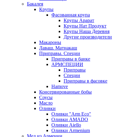
Бакалея
Крупы
Фасованная крупа
Крупы Арарат
Крупы Нат Продукт
Крупы Наша Деревня
Другие производители
Макароны
Лаваш. Матнакаш
Приправы. Специи
Приправы в банке
АРМСПЕЦИИ
Приправы
Специи
Приправы в фасовке
Hamove
Консервированные бобы
Соусы
Масло
Оливки
Оливки "Arm Eco"
Оливки AMADO
Оливки Aiello
Оливки Armenium
Мед из Армении