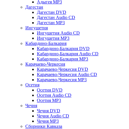
Адыгея MP3
Дагестан
Дагестан DVD
Дагестан Audio CD
Дагестан MP3
Ингушетия
Ингушетия Audio CD
Ингушетия MP3
Кабардино-Балкария
Кабардино-Балкария DVD
Кабардино-Балкария Audio CD
Кабардино-Балкария MP3
Карачаево-Черкесия
Карачаево-Черкесия DVD
Карачаево-Черкесия Audio CD
Карачаево-Черкесия MP3
Осетия
Осетия DVD
Осетия Audio CD
Осетия MP3
Чечня
Чечня DVD
Чечня Audio CD
Чечня MP3
Сборники Кавказа