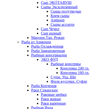
Сыр ЭКОТАВУШ
Сыры Эксклюзивный
Сыры полутведые
Крем сыры
Antipasti
Сыры ассорти
Сыр Чечил
Сыр разный
Мацони.Тан. Режан
Рыба из Армении
Рыба Охлажденная
Рыба Замороженная
Рыбные консервации
ЭКО ФУД
Рыбные консервы
Консервы 240 гр.
Консервы 160 гр.
Супы. Уха. Щи
Филе-кусочки. Суфле
Рыба Копченая
Раки Севанские
Раковые шейки
Раки живые
Раки варенные
Рыбная Икра