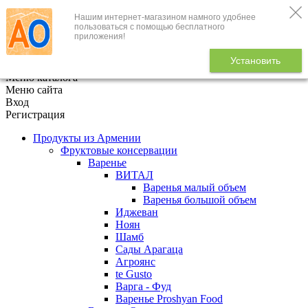
Нашим интернет-магазином намного удобнее
+7 (495) 646-888-1
пользоваться с помощью бесплатного
приложения!
В корзине
0
товаров
Установить
x
Меню каталога
Меню сайта
Вход
Регистрация
Продукты из Армении
Фруктовые консервации
Варенье
ВИТАЛ
Варенья малый объем
Варенья большой объем
Иджеван
Ноян
Шамб
Сады Арагаца
Агроянс
te Gusto
Варга - Фуд
Варенье Proshyan Food