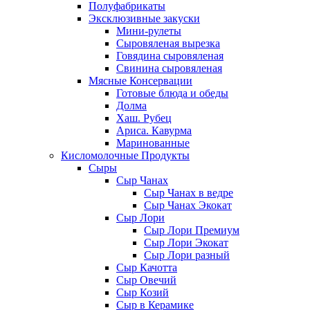
Полуфабрикаты
Эксклюзивные закуски
Мини-рулеты
Сыровяленая вырезка
Говядина сыровяленая
Свинина сыровяленая
Мясные Консервации
Готовые блюда и обеды
Долма
Хаш. Рубец
Ариса. Кавурма
Маринованные
Кисломолочные Продукты
Сыры
Сыр Чанах
Сыр Чанах в ведре
Сыр Чанах Экокат
Сыр Лори
Сыр Лори Премиум
Сыр Лори Экокат
Сыр Лори разный
Сыр Качотта
Сыр Овечий
Сыр Козий
Сыр в Керамике