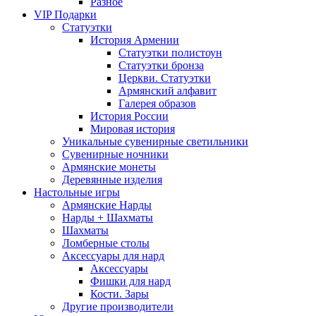
Разное
VIP Подарки
Статуэтки
История Армении
Статуэтки полистоун
Статуэтки бронза
Церкви. Статуэтки
Армянский алфавит
Галерея образов
История России
Мировая история
Уникальные сувенирные светильники
Сувенирные ночники
Армянские монеты
Деревянные изделия
Настольные игры
Армянские Нарды
Нарды + Шахматы
Шахматы
Ломберные столы
Аксессуары для нард
Аксессуары
Фишки для нард
Кости. Зары
Другие производители