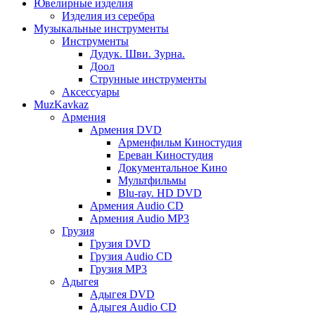
Ювелирные изделия
Изделия из серебра
Музыкальные инструменты
Инструменты
Дудук. Шви. Зурна.
Доол
Струнные инструменты
Аксессуары
MuzKavkaz
Армения
Армения DVD
Арменфильм Киностудия
Ереван Киностудия
Документальное Кино
Мультфильмы
Blu-ray. HD DVD
Армения Audio CD
Армения Audio MP3
Грузия
Грузия DVD
Грузия Audio CD
Грузия MP3
Адыгея
Адыгея DVD
Адыгея Audio CD