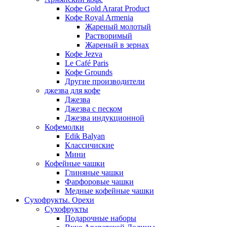
Кофе Gold Ararat Product
Кофе Royal Armenia
Жареный молотый
Растворимый
Жареный в зернах
Кофе Jezva
Le Café Paris
Кофе Grounds
Другие производители
джезва для кофе
Джезва
Джезва с песком
Джезва индукционной
Кофемолки
Edik Balyan
Классичиские
Мини
Кофейные чашки
Глиняные чашки
Фарфоровые чашки
Медные кофейные чашки
Сухофрукты. Орехи
Сухофрукты
Подарочные наборы