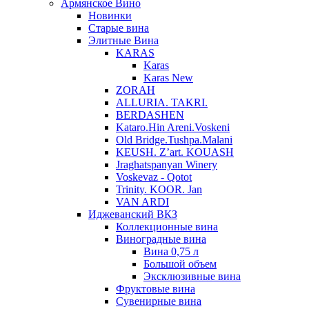
Армянское Вино
Новинки
Старые вина
Элитные Вина
KARAS
Karas
Karas New
ZORAH
ALLURIA. TAKRI.
BERDASHEN
Kataro.Hin Areni.Voskeni
Old Bridge.Tushpa.Malani
KEUSH. Z’art. KOUASH
Jraghatspanyan Winery
Voskevaz - Qotot
Trinity. KOOR. Jan
VAN ARDI
Иджеванский ВКЗ
Коллекционные вина
Виноградные вина
Вина 0,75 л
Большой объем
Эксклюзивные вина
Фруктовые вина
Cувенирные вина