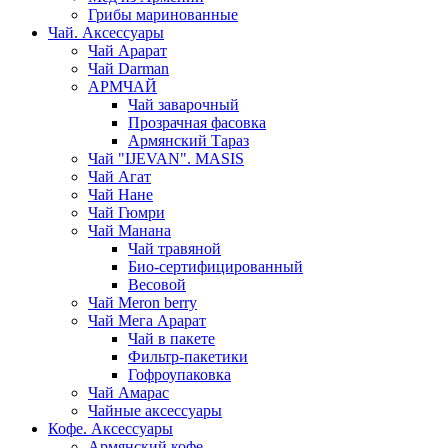
Грибы маринованные
Чай. Аксессуары
Чай Арарат
Чай Darman
АРМЧАЙ
Чай заварочный
Прозрачная фасовка
Армянский Тараз
Чай "IJEVAN". MASIS
Чай Агат
Чай Нане
Чай Гюмри
Чай Манана
Чай травяной
Био-сертифицированный
Весовой
Чай Meron berry
Чай Мега Арарат
Чай в пакете
Фильтр-пакетики
Гофроупаковка
Чай Амарас
Чайные аксессуары
Кофе. Аксессуары
Армянский кофе