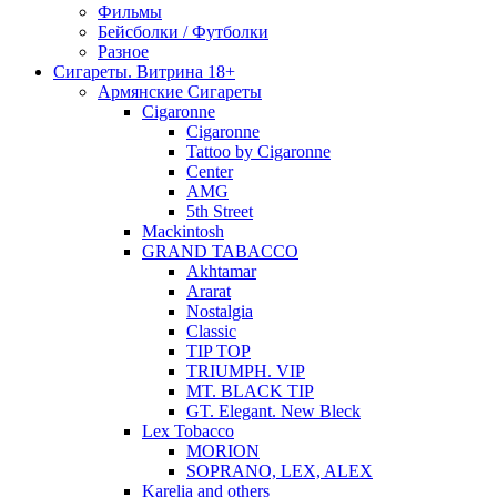
Фильмы
Бейсболки / Футболки
Разное
Сигареты. Витрина 18+
Армянские Сигареты
Cigaronne
Cigaronne
Tattoo by Cigaronne
Center
AMG
5th Street
Mackintosh
GRAND TABACCO
Akhtamar
Ararat
Nostalgia
Classic
TIP TOP
TRIUMPH. VIP
MT. BLACK TIP
GT. Elegant. New Bleck
Lex Tobacco
MORION
SOPRANO, LEX, ALEX
Karelia and others