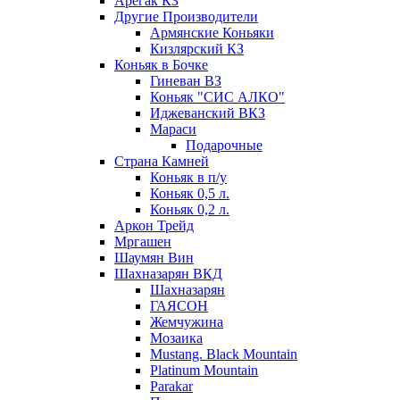
Арегак КЗ
Другие Производители
Армянские Коньяки
Кизлярский КЗ
Коньяк в Бочке
Гиневан ВЗ
Коньяк "СИС АЛКО"
Иджеванский ВКЗ
Мараси
Подарочные
Страна Камней
Коньяк в п/у
Коньяк 0,5 л.
Коньяк 0,2 л.
Аркон Трейд
Мргашен
Шаумян Вин
Шахназарян ВКД
Шахназарян
ГАЯСОН
Жемчужина
Мозаика
Mustang. Black Mountain
Platinum Mountain
Parakar