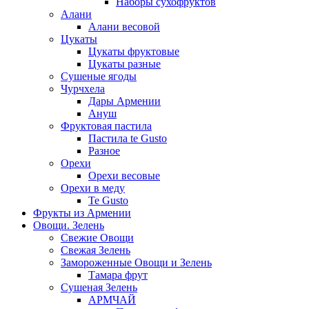
Наборы сухофруктов
Алани
Алани весовой
Цукаты
Цукаты фруктовые
Цукаты разные
Сушеные ягоды
Чурчхела
Дары Армении
Ануш
Фруктовая пастила
Пастила te Gusto
Разное
Орехи
Орехи весовые
Орехи в меду
Te Gusto
Фрукты из Армении
Овощи. Зелень
Свежие Овощи
Свежая Зелень
Замороженные Овощи и Зелень
Тамара фрут
Сушеная Зелень
АРМЧАЙ