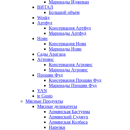
Маринады Иджеван
ВИТАЛ
Большой объем
Wosky
Артфуд
Консервация Артфуд
Маринады Артфуд
Ноян
Консервация Ноян
Маринады Ноян
Сады Арагаца
Агроянс
Консервация Агроянс
Маринады Агроянс
Прошян Фуд
Консервация Прошян Фуд
Маринады Прошян Фуд
YAN
te Gusto
Мясные Продукты
Мясные деликатесы
Армянская Бастурма
Армянский Суджух
Армянская Колбаса
Нарезки