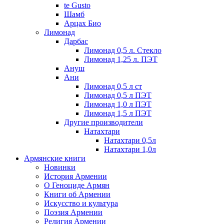
te Gusto
Шамб
Арцах Био
Лимонад
Дарбас
Лимонад 0,5 л. Стекло
Лимонад 1,25 л. ПЭТ
Ануш
Ани
Лимонад 0,5 л ст
Лимонад 0,5 л ПЭТ
Лимонад 1,0 л ПЭТ
Лимонад 1,5 л ПЭТ
Другие производители
Натахтари
Натахтари 0,5л
Натахтари 1,0л
Армянские книги
Новинки
История Армении
О Геноциде Армян
Книги об Армении
Иcкусство и культура
Поэзия Армении
Религия Армении