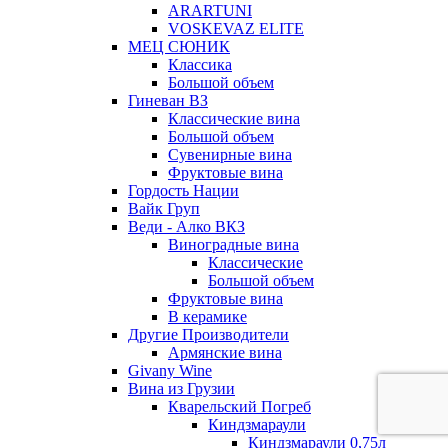
ARARTUNI
VOSKEVAZ ELITE
МЕЦ СЮНИК
Классика
Большой объем
Гиневан ВЗ
Классические вина
Большой объем
Сувенирные вина
Фруктовые вина
Гордость Нации
Вайк Груп
Веди - Алко ВКЗ
Виноградные вина
Классические
Большой объем
Фруктовые вина
В керамике
Другие Производители
Армянские вина
Givany Wine
Вина из Грузии
Кварельский Погреб
Киндзмараули
Киндзмараули 0,75л