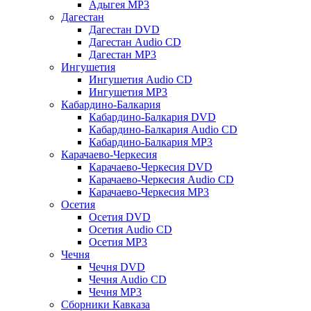
Адыгея MP3
Дагестан
Дагестан DVD
Дагестан Audio CD
Дагестан MP3
Ингушетия
Ингушетия Audio CD
Ингушетия MP3
Кабардино-Балкария
Кабардино-Балкария DVD
Кабардино-Балкария Audio CD
Кабардино-Балкария MP3
Карачаево-Черкесия
Карачаево-Черкесия DVD
Карачаево-Черкесия Audio CD
Карачаево-Черкесия MP3
Осетия
Осетия DVD
Осетия Audio CD
Осетия MP3
Чечня
Чечня DVD
Чечня Audio CD
Чечня MP3
Сборники Кавказа