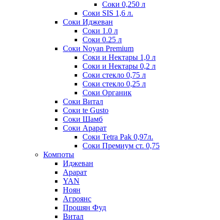
Соки 0,250 л
Соки SIS 1,6 л.
Соки Иджеван
Соки 1.0 л
Соки 0.25 л
Соки Noyan Premium
Соки и Нектары 1,0 л
Соки и Нектары 0,2 л
Соки стекло 0,75 л
Соки стекло 0,25 л
Соки Органик
Соки Витал
Соки te Gusto
Соки Шамб
Соки Арарат
Соки Tetra Pak 0,97л.
Соки Премиум ст. 0,75
Компоты
Иджеван
Арарат
YAN
Ноян
Агроянс
Прошян Фуд
Витал