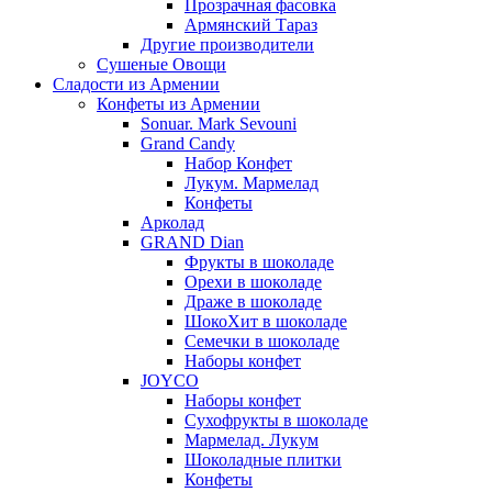
Прозрачная фасовка
Армянский Тараз
Другие производители
Сушеные Овощи
Сладости из Армении
Конфеты из Армении
Sonuar. Mark Sevouni
Grand Candy
Набор Конфет
Лукум. Мармелад
Конфеты
Арколад
GRAND Dian
Фрукты в шоколаде
Орехи в шоколаде
Драже в шоколаде
ШокоХит в шоколаде
Семечки в шоколаде
Наборы конфет
JOYCO
Наборы конфет
Сухофрукты в шоколаде
Мармелад. Лукум
Шоколадные плитки
Конфеты