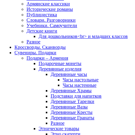
Армянские классики
Исторические романы
Публицистика
Словари. Разговорники
Учебники. Самоучители
Детские книги
Для дошкольников<br> и младших классов
Разное
Кроссворды. Сканворды
Сувениры. Подарки
Подарки – Армения
Подарочные монеты
Деревянные изделия
Деревянные часы
Часы настольные
Часы настенные
Деревянные Храмы
Подставки для напитков
Деревянные Тарелки
Деревянные Вазы
Деревянные Кресты
Деревянные Гранаты
Разное
Этнические товары
Этно скатерти