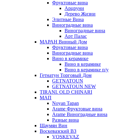
Фруктовые вина
Арцруни
Дерево Жизни
Элитные Вина
Виноградные вина
Виноградные вина
Арт Палас
МАРАН Винный Дом
Фруктовые вина
Виноградные вина
Вино в керамике
Вино в керамике
Вино в керамике п/у
Гетнатун Торговый Дом
GETNATOUN
GETNATOUN NEW
TIRANI. OLD CHINARI
МАП
Noyan Tapan
Arame Фруктовые вина
Arame Виноградные вина
Разные вина
Шаумян Вин
Воскевазский ВЗ
VOSKEVAZ