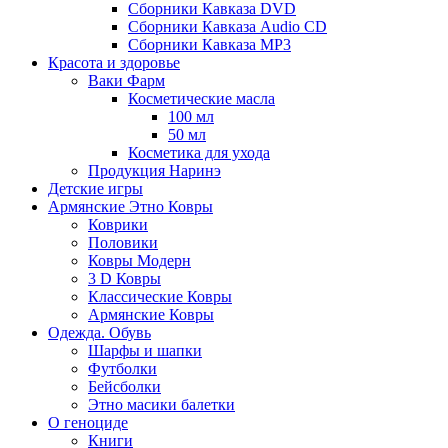
Сборники Кавказа DVD
Сборники Кавказа Audio CD
Сборники Кавказа MP3
Красота и здоровье
Ваки Фарм
Косметические масла
100 мл
50 мл
Косметика для ухода
Продукция Наринэ
Детские игры
Армянские Этно Ковры
Коврики
Половики
Ковры Модерн
3 D Ковры
Классические Ковры
Армянские Ковры
Одежда. Обувь
Шарфы и шапки
Футболки
Бейсболки
Этно масики балетки
О геноциде
Книги