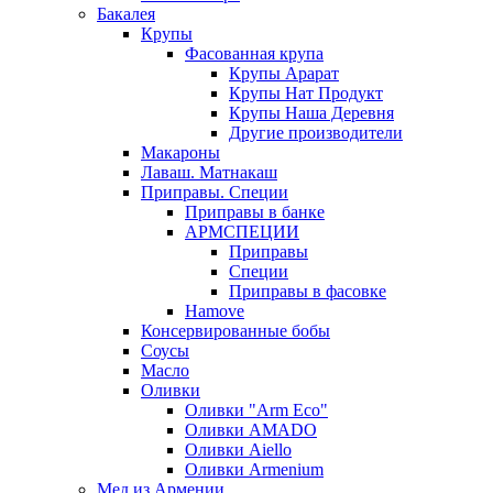
Бакалея
Крупы
Фасованная крупа
Крупы Арарат
Крупы Нат Продукт
Крупы Наша Деревня
Другие производители
Макароны
Лаваш. Матнакаш
Приправы. Специи
Приправы в банке
АРМСПЕЦИИ
Приправы
Специи
Приправы в фасовке
Hamove
Консервированные бобы
Соусы
Масло
Оливки
Оливки "Arm Eco"
Оливки AMADO
Оливки Aiello
Оливки Armenium
Мед из Армении