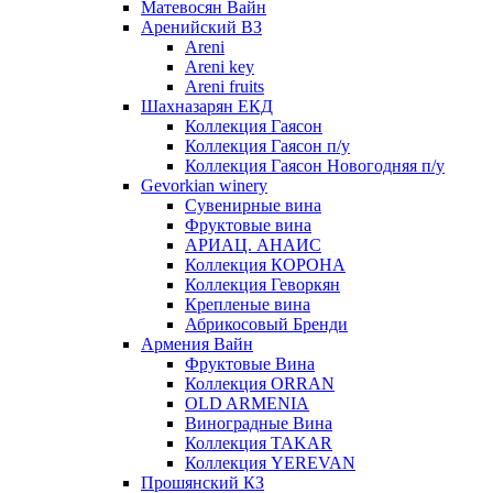
Матевосян Вайн
Аренийский ВЗ
Areni
Areni key
Areni fruits
Шахназарян ЕКД
Коллекция Гаясон
Коллекция Гаясон п/у
Коллекция Гаясон Новогодняя п/у
Gevorkian winery
Сувенирные вина
Фруктовые вина
АРИАЦ. АНАИС
Коллекция КОРОНА
Коллекция Геворкян
Крепленые вина
Абрикосовый Бренди
Армения Вайн
Фруктовые Вина
Коллекция ORRAN
OLD ARMENIA
Виноградные Вина
Коллекция TAKAR
Коллекция YEREVAN
Прошянский КЗ