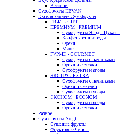
Вкус Араратской Долины
Весовой
Сухофрукты IJEVAN
Эксклюзивные Сухофрукты
ГИФТ - GIFT
ПРЕМИУМ - PREMIUM
Сухофрукты Ягоды Цукаты
Конфеты от природы
Орехи
Микс
ГУРМЭ - GOURMET
Сухофрукты с начинками
Орехи и семечки
Сухофрукты и ягоды
ЭКСТРА - EXTRA
Сухофрукты с начинками
Орехи и семечки
Сухофрукты и ягоды
ЭКОНОМ - ECONOM
Сухофрукты и ягоды
Орехи и семечки
Разное
Сухофрукты Aregi
Сушеные фрукты
Фруктовые Чипсы