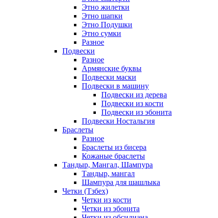
Этно жилетки
Этно шапки
Этно Подушки
Этно сумки
Разное
Подвески
Разное
Армянские буквы
Подвески маски
Подвески в машину
Подвески из дерева
Подвески из кости
Подвески из эбонита
Подвески Ностальгия
Браслеты
Разное
Браслеты из бисера
Кожаные браслеты
Тандыр, Мангал, Шампура
Тандыр, мангал
Шампура для шашлыка
Четки (Тзбех)
Четки из кости
Четки из эбонита
Четки из обсидиана