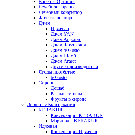
Варенье Органик
Лечебное варенье
Лечебный конфитюр
Фруктовое пюре
Джем
Иджеван
Джем YAN
Джем Агроянс
Джем Фрут Ланд
Джем te Gusto
Джем Шамб
Джем Ararat
Другие производители
Ягоды протёртые
te Gusto
Сиропы
Дошаб
Разные сиропы
Фрукты в сиропе
Овощные Консервации
KERAKUR
Консервация KERAKUR
Маринады KERAKUR
Иджеван
Консервация Иджеван