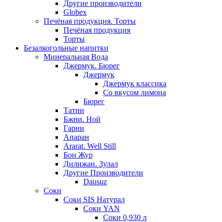
Другие производители
Globex
Печёная продукция. Торты
Печёная продукция
Торты
Безалкогольные напитки
Минеральная Вода
Джермук. Бюрег
Джермук
Джермук классика
Со вкусом лимона
Бюрег
Татни
Бжни. Ной
Гарни
Апаран
Ararat. Well Still
Бон Жур
Дилижан. Зулал
Другие Производители
Dausuz
Соки
Соки SIS Натурал
Соки YAN
Соки 0,930 л