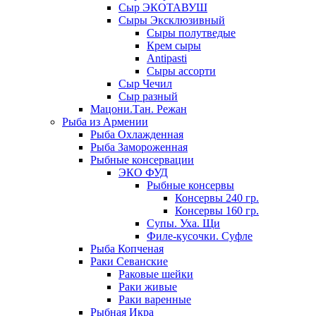
Сыр ЭКОТАВУШ
Сыры Эксклюзивный
Сыры полутведые
Крем сыры
Antipasti
Сыры ассорти
Сыр Чечил
Сыр разный
Мацони.Тан. Режан
Рыба из Армении
Рыба Охлажденная
Рыба Замороженная
Рыбные консервации
ЭКО ФУД
Рыбные консервы
Консервы 240 гр.
Консервы 160 гр.
Супы. Уха. Щи
Филе-кусочки. Суфле
Рыба Копченая
Раки Севанские
Раковые шейки
Раки живые
Раки варенные
Рыбная Икра