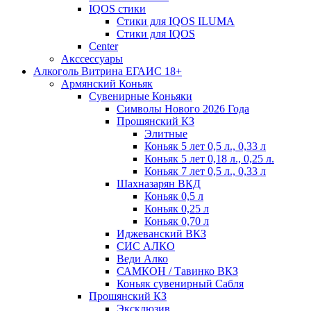
IQOS стики
Стики для IQOS ILUMA
Стики для IQOS
Сenter
Акссессуары
Алкоголь Витрина ЕГАИС 18+
Армянский Коньяк
Сувенирные Коньяки
Символы Нового 2026 Года
Прошянский КЗ
Элитные
Коньяк 5 лет 0,5 л., 0,33 л
Коньяк 5 лет 0,18 л., 0,25 л.
Коньяк 7 лет 0,5 л., 0,33 л
Шахназарян ВКД
Коньяк 0,5 л
Коньяк 0,25 л
Коньяк 0,70 л
Иджеванский ВКЗ
СИС АЛКО
Веди Алко
САМКОН / Тавинко ВКЗ
Коньяк сувенирный Сабля
Прошянский КЗ
Эксклюзив