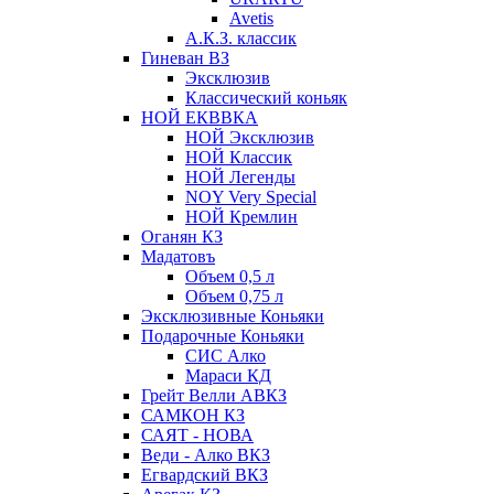
Avetis
А.К.З. классик
Гиневан ВЗ
Эксклюзив
Классический коньяк
НОЙ ЕКВВКА
НОЙ Эксклюзив
НОЙ Классик
НОЙ Легенды
NOY Very Speсial
НОЙ Кремлин
Оганян КЗ
Мадатовъ
Объем 0,5 л
Объем 0,75 л
Эксклюзивные Коньяки
Подарочные Коньяки
СИС Алко
Мараси КД
Грейт Велли АВКЗ
САМКОН КЗ
САЯТ - НОВА
Веди - Алко ВКЗ
Егвардский ВКЗ