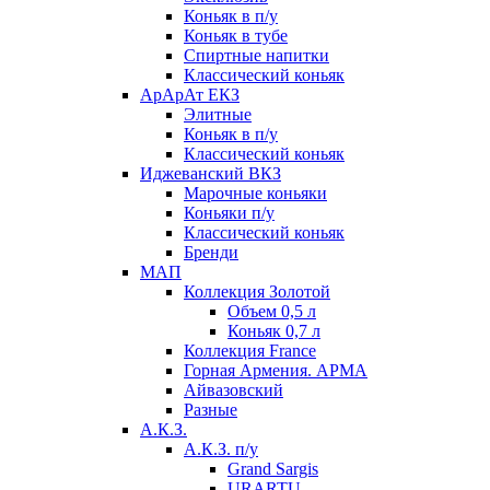
Коньяк в п/у
Коньяк в тубе
Спиртные напитки
Классический коньяк
АрАрАт ЕКЗ
Элитные
Коньяк в п/у
Классический коньяк
Иджеванский ВКЗ
Марочные коньяки
Коньяки п/у
Классический коньяк
Бренди
МАП
Коллекция Золотой
Объем 0,5 л
Коньяк 0,7 л
Коллекция France
Горная Армения. АРМА
Айвазовский
Разные
А.К.З.
А.К.З. п/у
Grand Sargis
URARTU