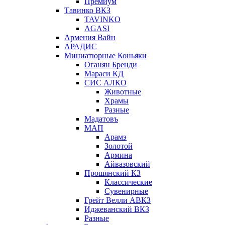
Премиум
Тавинко ВКЗ
TAVINKO
AGASI
Армения Вайн
АРАДИС
Миниатюрные Коньяки
Оганян Бренди
Мараси КД
СИС АЛКО
Животные
Храмы
Разные
Мадатовъ
МАП
Арамэ
Золотой
Армина
Айвазовский
Прошянский КЗ
Классические
Сувенирные
Грейт Велли АВКЗ
Иджеванский ВКЗ
Разные