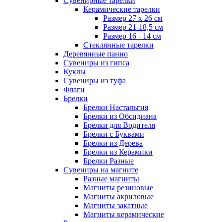
Сувенирные тарелки
Керамические тарелки
Размер 27 х 26 см
Размер 21-18,5 см
Размер 16 - 14 см
Стеклянные тарелки
Деревянные панно
Сувениры из гипса
Куклы
Сувениры из туфа
Флаги
Брелки
Брелки Настальгия
Брелки из Обсидиана
Брелки для Водителя
Брелки с Буквами
Брелки из Дерева
Брелки из Керамики
Брелки Разные
Сувениры на магните
Разные магниты
Магниты резиновые
Магниты акриловые
Магниты закатные
Магниты керамические