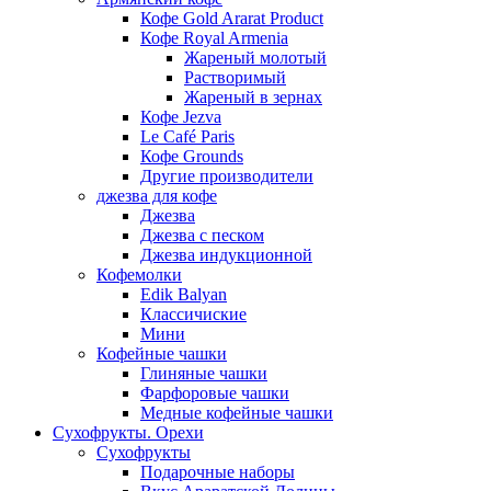
Кофе Gold Ararat Product
Кофе Royal Armenia
Жареный молотый
Растворимый
Жареный в зернах
Кофе Jezva
Le Café Paris
Кофе Grounds
Другие производители
джезва для кофе
Джезва
Джезва с песком
Джезва индукционной
Кофемолки
Edik Balyan
Классичиские
Мини
Кофейные чашки
Глиняные чашки
Фарфоровые чашки
Медные кофейные чашки
Сухофрукты. Орехи
Сухофрукты
Подарочные наборы