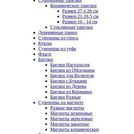
Сувенирные тарелки
Керамические тарелки
Размер 27 х 26 см
Размер 21-18,5 см
Размер 16 - 14 см
Стеклянные тарелки
Деревянные панно
Сувениры из гипса
Куклы
Сувениры из туфа
Флаги
Брелки
Брелки Настальгия
Брелки из Обсидиана
Брелки для Водителя
Брелки с Буквами
Брелки из Дерева
Брелки из Керамики
Брелки Разные
Сувениры на магните
Разные магниты
Магниты резиновые
Магниты акриловые
Магниты закатные
Магниты керамические