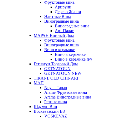
Фруктовые вина
Арцруни
Дерево Жизни
Элитные Вина
Виноградные вина
Виноградные вина
Арт Палас
МАРАН Винный Дом
Фруктовые вина
Виноградные вина
Вино в керамике
Вино в керамике
Вино в керамике п/у
Гетнатун Торговый Дом
GETNATOUN
GETNATOUN NEW
TIRANI. OLD CHINARI
МАП
Noyan Tapan
Arame Фруктовые вина
Arame Виноградные вина
Разные вина
Шаумян Вин
Воскевазский ВЗ
VOSKEVAZ