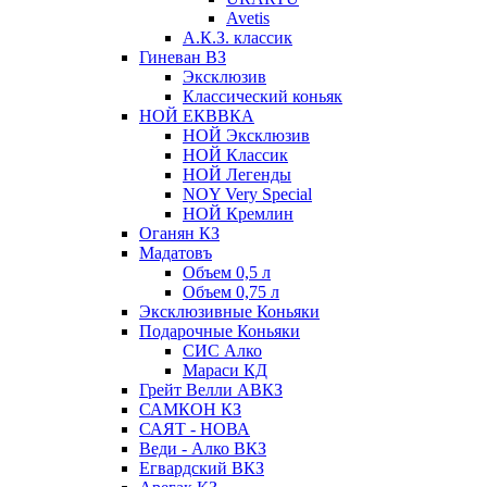
Avetis
А.К.З. классик
Гиневан ВЗ
Эксклюзив
Классический коньяк
НОЙ ЕКВВКА
НОЙ Эксклюзив
НОЙ Классик
НОЙ Легенды
NOY Very Speсial
НОЙ Кремлин
Оганян КЗ
Мадатовъ
Объем 0,5 л
Объем 0,75 л
Эксклюзивные Коньяки
Подарочные Коньяки
СИС Алко
Мараси КД
Грейт Велли АВКЗ
САМКОН КЗ
САЯТ - НОВА
Веди - Алко ВКЗ
Егвардский ВКЗ