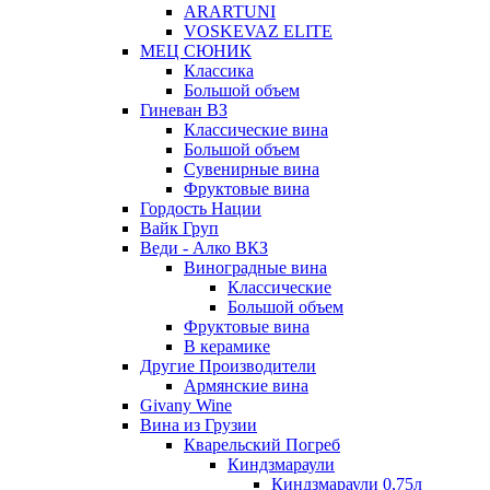
ARARTUNI
VOSKEVAZ ELITE
МЕЦ СЮНИК
Классика
Большой объем
Гиневан ВЗ
Классические вина
Большой объем
Сувенирные вина
Фруктовые вина
Гордость Нации
Вайк Груп
Веди - Алко ВКЗ
Виноградные вина
Классические
Большой объем
Фруктовые вина
В керамике
Другие Производители
Армянские вина
Givany Wine
Вина из Грузии
Кварельский Погреб
Киндзмараули
Киндзмараули 0,75л