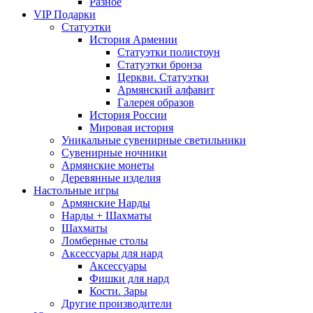
Разное
VIP Подарки
Статуэтки
История Армении
Статуэтки полистоун
Статуэтки бронза
Церкви. Статуэтки
Армянский алфавит
Галерея образов
История России
Мировая история
Уникальные сувенирные светильники
Сувенирные ночники
Армянские монеты
Деревянные изделия
Настольные игры
Армянские Нарды
Нарды + Шахматы
Шахматы
Ломберные столы
Аксессуары для нард
Аксессуары
Фишки для нард
Кости. Зары
Другие производители