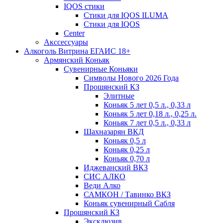
IQOS стики
Стики для IQOS ILUMA
Стики для IQOS
Сenter
Акссессуары
Алкоголь Витрина ЕГАИС 18+
Армянский Коньяк
Сувенирные Коньяки
Символы Нового 2026 Года
Прошянский КЗ
Элитные
Коньяк 5 лет 0,5 л., 0,33 л
Коньяк 5 лет 0,18 л., 0,25 л.
Коньяк 7 лет 0,5 л., 0,33 л
Шахназарян ВКД
Коньяк 0,5 л
Коньяк 0,25 л
Коньяк 0,70 л
Иджеванский ВКЗ
СИС АЛКО
Веди Алко
САМКОН / Тавинко ВКЗ
Коньяк сувенирный Сабля
Прошянский КЗ
Эксклюзив