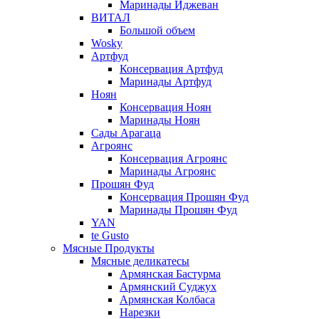
Маринады Иджеван
ВИТАЛ
Большой объем
Wosky
Артфуд
Консервация Артфуд
Маринады Артфуд
Ноян
Консервация Ноян
Маринады Ноян
Сады Арагаца
Агроянс
Консервация Агроянс
Маринады Агроянс
Прошян Фуд
Консервация Прошян Фуд
Маринады Прошян Фуд
YAN
te Gusto
Мясные Продукты
Мясные деликатесы
Армянская Бастурма
Армянский Суджух
Армянская Колбаса
Нарезки