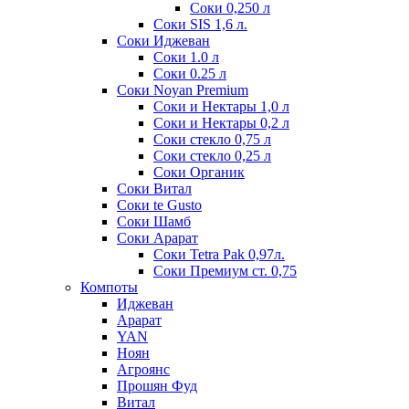
Соки 0,250 л
Соки SIS 1,6 л.
Соки Иджеван
Соки 1.0 л
Соки 0.25 л
Соки Noyan Premium
Соки и Нектары 1,0 л
Соки и Нектары 0,2 л
Соки стекло 0,75 л
Соки стекло 0,25 л
Соки Органик
Соки Витал
Соки te Gusto
Соки Шамб
Соки Арарат
Соки Tetra Pak 0,97л.
Соки Премиум ст. 0,75
Компоты
Иджеван
Арарат
YAN
Ноян
Агроянс
Прошян Фуд
Витал