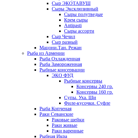
Сыр ЭКОТАВУШ
Сыры Эксклюзивный
Сыры полутведые
Крем сыры
Antipasti
Сыры ассорти
Сыр Чечил
Сыр разный
Мацони.Тан. Режан
Рыба из Армении
Рыба Охлажденная
Рыба Замороженная
Рыбные консервации
ЭКО ФУД
Рыбные консервы
Консервы 240 гр.
Консервы 160 гр.
Супы. Уха. Щи
Филе-кусочки. Суфле
Рыба Копченая
Раки Севанские
Раковые шейки
Раки живые
Раки варенные
Рыбная Икра