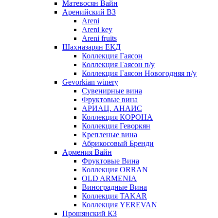
Матевосян Вайн
Аренийский ВЗ
Areni
Areni key
Areni fruits
Шахназарян ЕКД
Коллекция Гаясон
Коллекция Гаясон п/у
Коллекция Гаясон Новогодняя п/у
Gevorkian winery
Сувенирные вина
Фруктовые вина
АРИАЦ. АНАИС
Коллекция КОРОНА
Коллекция Геворкян
Крепленые вина
Абрикосовый Бренди
Армения Вайн
Фруктовые Вина
Коллекция ORRAN
OLD ARMENIA
Виноградные Вина
Коллекция TAKAR
Коллекция YEREVAN
Прошянский КЗ