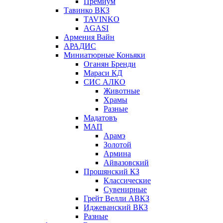
Премиум
Тавинко ВКЗ
TAVINKO
AGASI
Армения Вайн
АРАДИС
Миниатюрные Коньяки
Оганян Бренди
Мараси КД
СИС АЛКО
Животные
Храмы
Разные
Мадатовъ
МАП
Арамэ
Золотой
Армина
Айвазовский
Прошянский КЗ
Классические
Сувенирные
Грейт Велли АВКЗ
Иджеванский ВКЗ
Разные