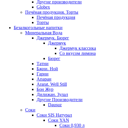
Другие производители
Globex
Печёная продукция. Торты
Печёная продукция
Торты
Безалкогольные напитки
Минеральная Вода
Джермук. Бюрег
Джермук
Джермук классика
Со вкусом лимона
Бюрег
Татни
Бжни. Ной
Гарни
Апаран
Ararat. Well Still
Бон Жур
Дилижан. Зулал
Другие Производители
Dausuz
Соки
Соки SIS Натурал
Соки YAN
Соки 0,930 л