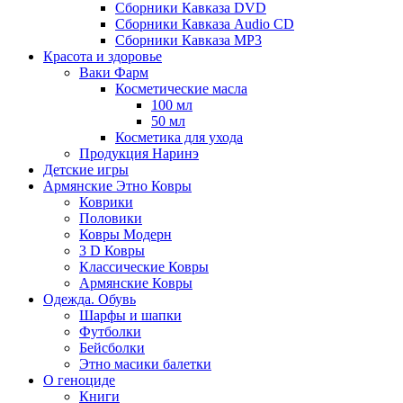
Сборники Кавказа DVD
Сборники Кавказа Audio CD
Сборники Кавказа MP3
Красота и здоровье
Ваки Фарм
Косметические масла
100 мл
50 мл
Косметика для ухода
Продукция Наринэ
Детские игры
Армянские Этно Ковры
Коврики
Половики
Ковры Модерн
3 D Ковры
Классические Ковры
Армянские Ковры
Одежда. Обувь
Шарфы и шапки
Футболки
Бейсболки
Этно масики балетки
О геноциде
Книги