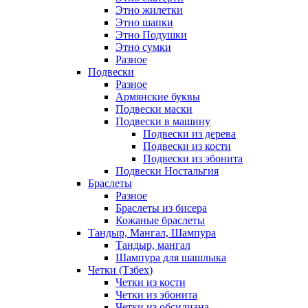
Этно жилетки
Этно шапки
Этно Подушки
Этно сумки
Разное
Подвески
Разное
Армянские буквы
Подвески маски
Подвески в машину
Подвески из дерева
Подвески из кости
Подвески из эбонита
Подвески Ностальгия
Браслеты
Разное
Браслеты из бисера
Кожаные браслеты
Тандыр, Мангал, Шампура
Тандыр, мангал
Шампура для шашлыка
Четки (Тзбех)
Четки из кости
Четки из эбонита
Четки из обсидиана