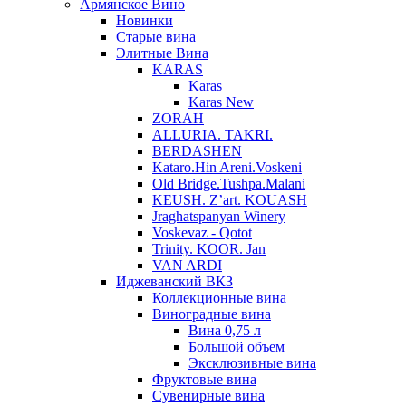
Армянское Вино
Новинки
Старые вина
Элитные Вина
KARAS
Karas
Karas New
ZORAH
ALLURIA. TAKRI.
BERDASHEN
Kataro.Hin Areni.Voskeni
Old Bridge.Tushpa.Malani
KEUSH. Z’art. KOUASH
Jraghatspanyan Winery
Voskevaz - Qotot
Trinity. KOOR. Jan
VAN ARDI
Иджеванский ВКЗ
Коллекционные вина
Виноградные вина
Вина 0,75 л
Большой объем
Эксклюзивные вина
Фруктовые вина
Cувенирные вина