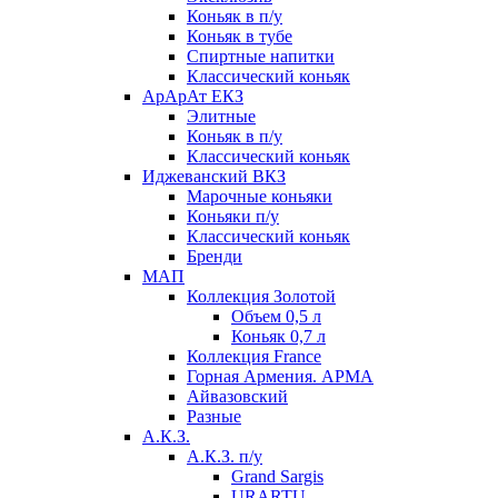
Коньяк в п/у
Коньяк в тубе
Спиртные напитки
Классический коньяк
АрАрАт ЕКЗ
Элитные
Коньяк в п/у
Классический коньяк
Иджеванский ВКЗ
Марочные коньяки
Коньяки п/у
Классический коньяк
Бренди
МАП
Коллекция Золотой
Объем 0,5 л
Коньяк 0,7 л
Коллекция France
Горная Армения. АРМА
Айвазовский
Разные
А.К.З.
А.К.З. п/у
Grand Sargis
URARTU