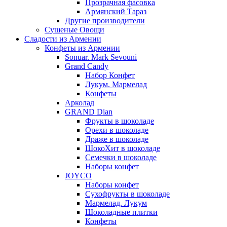
Прозрачная фасовка
Армянский Тараз
Другие производители
Сушеные Овощи
Сладости из Армении
Конфеты из Армении
Sonuar. Mark Sevouni
Grand Candy
Набор Конфет
Лукум. Мармелад
Конфеты
Арколад
GRAND Dian
Фрукты в шоколаде
Орехи в шоколаде
Драже в шоколаде
ШокоХит в шоколаде
Семечки в шоколаде
Наборы конфет
JOYCO
Наборы конфет
Сухофрукты в шоколаде
Мармелад. Лукум
Шоколадные плитки
Конфеты