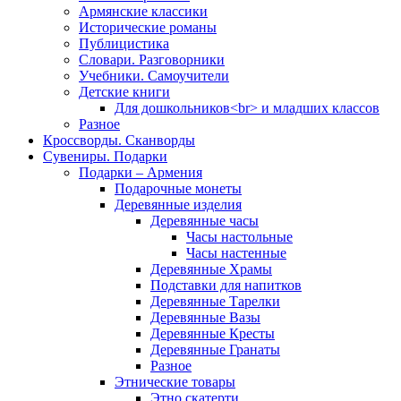
Армянские классики
Исторические романы
Публицистика
Словари. Разговорники
Учебники. Самоучители
Детские книги
Для дошкольников<br> и младших классов
Разное
Кроссворды. Сканворды
Сувениры. Подарки
Подарки – Армения
Подарочные монеты
Деревянные изделия
Деревянные часы
Часы настольные
Часы настенные
Деревянные Храмы
Подставки для напитков
Деревянные Тарелки
Деревянные Вазы
Деревянные Кресты
Деревянные Гранаты
Разное
Этнические товары
Этно скатерти