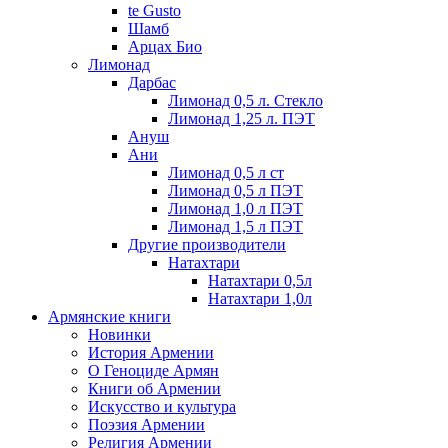
te Gusto
Шамб
Арцах Био
Лимонад
Дарбас
Лимонад 0,5 л. Стекло
Лимонад 1,25 л. ПЭТ
Ануш
Ани
Лимонад 0,5 л ст
Лимонад 0,5 л ПЭТ
Лимонад 1,0 л ПЭТ
Лимонад 1,5 л ПЭТ
Другие производители
Натахтари
Натахтари 0,5л
Натахтари 1,0л
Армянские книги
Новинки
История Армении
О Геноциде Армян
Книги об Армении
Иcкусство и культура
Поэзия Армении
Религия Армении