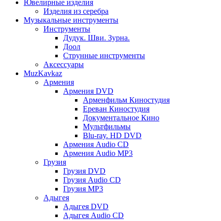
Ювелирные изделия
Изделия из серебра
Музыкальные инструменты
Инструменты
Дудук. Шви. Зурна.
Доол
Струнные инструменты
Аксессуары
MuzKavkaz
Армения
Армения DVD
Арменфильм Киностудия
Ереван Киностудия
Документальное Кино
Мультфильмы
Blu-ray. HD DVD
Армения Audio CD
Армения Audio MP3
Грузия
Грузия DVD
Грузия Audio CD
Грузия MP3
Адыгея
Адыгея DVD
Адыгея Audio CD