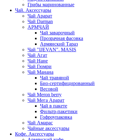
Грибы маринованные
Чай. Аксессуары
Чай Арарат
Чай Darman
АРМЧАЙ
Чай заварочный
Прозрачная фасовка
Армянский Тараз
Чай "IJEVAN". MASIS
Чай Агат
Чай Нане
Чай Гюмри
Чай Манана
Чай травяной
Био-сертифицированный
Весовой
Чай Meron berry
Чай Мега Арарат
Чай в пакете
Фильтр-пакетики
Гофроупаковка
Чай Амарас
Чайные аксессуары
Кофе. Аксессуары
Армянский кофе