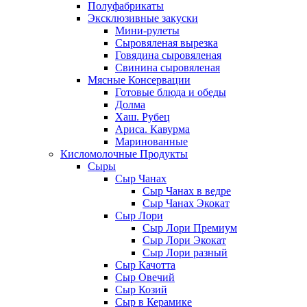
Полуфабрикаты
Эксклюзивные закуски
Мини-рулеты
Сыровяленая вырезка
Говядина сыровяленая
Свинина сыровяленая
Мясные Консервации
Готовые блюда и обеды
Долма
Хаш. Рубец
Ариса. Кавурма
Маринованные
Кисломолочные Продукты
Сыры
Сыр Чанах
Сыр Чанах в ведре
Сыр Чанах Экокат
Сыр Лори
Сыр Лори Премиум
Сыр Лори Экокат
Сыр Лори разный
Сыр Качотта
Сыр Овечий
Сыр Козий
Сыр в Керамике