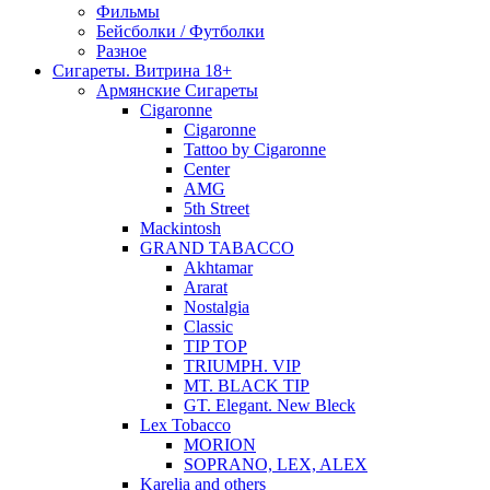
Фильмы
Бейсболки / Футболки
Разное
Сигареты. Витрина 18+
Армянские Сигареты
Cigaronne
Cigaronne
Tattoo by Cigaronne
Center
AMG
5th Street
Mackintosh
GRAND TABACCO
Akhtamar
Ararat
Nostalgia
Classic
TIP TOP
TRIUMPH. VIP
MT. BLACK TIP
GT. Elegant. New Bleck
Lex Tobacco
MORION
SOPRANO, LEX, ALEX
Karelia and others