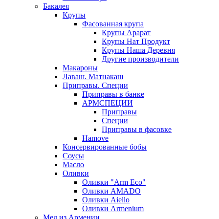
Бакалея
Крупы
Фасованная крупа
Крупы Арарат
Крупы Нат Продукт
Крупы Наша Деревня
Другие производители
Макароны
Лаваш. Матнакаш
Приправы. Специи
Приправы в банке
АРМСПЕЦИИ
Приправы
Специи
Приправы в фасовке
Hamove
Консервированные бобы
Соусы
Масло
Оливки
Оливки "Arm Eco"
Оливки AMADO
Оливки Aiello
Оливки Armenium
Мед из Армении