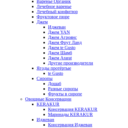
Варенье Органик
Лечебное варенье
Лечебный конфитюр
Фруктовое пюре
Джем
Иджеван
Джем YAN
Джем Агроянс
Джем Фрут Ланд
Джем te Gusto
Джем Шамб
Джем Ararat
Другие производители
Ягоды протёртые
te Gusto
Сиропы
Дошаб
Разные сиропы
Фрукты в сиропе
Овощные Консервации
KERAKUR
Консервация KERAKUR
Маринады KERAKUR
Иджеван
Консервация Иджеван