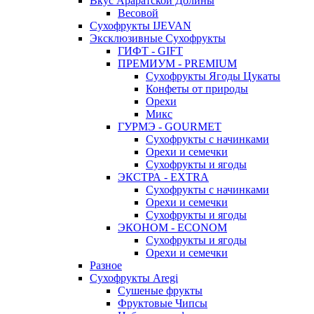
Вкус Араратской Долины
Весовой
Сухофрукты IJEVAN
Эксклюзивные Сухофрукты
ГИФТ - GIFT
ПРЕМИУМ - PREMIUM
Сухофрукты Ягоды Цукаты
Конфеты от природы
Орехи
Микс
ГУРМЭ - GOURMET
Сухофрукты с начинками
Орехи и семечки
Сухофрукты и ягоды
ЭКСТРА - EXTRA
Сухофрукты с начинками
Орехи и семечки
Сухофрукты и ягоды
ЭКОНОМ - ECONOM
Сухофрукты и ягоды
Орехи и семечки
Разное
Сухофрукты Aregi
Сушеные фрукты
Фруктовые Чипсы