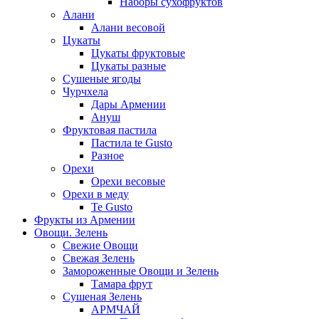
Наборы сухофруктов
Алани
Алани весовой
Цукаты
Цукаты фруктовые
Цукаты разные
Сушеные ягоды
Чурчхела
Дары Армении
Ануш
Фруктовая пастила
Пастила te Gusto
Разное
Орехи
Орехи весовые
Орехи в меду
Te Gusto
Фрукты из Армении
Овощи. Зелень
Свежие Овощи
Свежая Зелень
Замороженные Овощи и Зелень
Тамара фрут
Сушеная Зелень
АРМЧАЙ