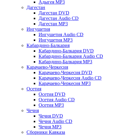
Адыгея MP3
Дагестан
Дагестан DVD
Дагестан Audio CD
Дагестан MP3
Ингушетия
Ингушетия Audio CD
Ингушетия MP3
Кабардино-Балкария
Кабардино-Балкария DVD
Кабардино-Балкария Audio CD
Кабардино-Балкария MP3
Карачаево-Черкесия
Карачаево-Черкесия DVD
Карачаево-Черкесия Audio CD
Карачаево-Черкесия MP3
Осетия
Осетия DVD
Осетия Audio CD
Осетия MP3
Чечня
Чечня DVD
Чечня Audio CD
Чечня MP3
Сборники Кавказа