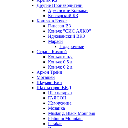
Арегак КЗ
Другие Производители
Армянские Коньяки
Кизлярский КЗ
Коньяк в Бочке
Гиневан ВЗ
Коньяк "СИС АЛКО"
Иджеванский ВКЗ
Мараси
Подарочные
Страна Камней
Коньяк в п/у
Коньяк 0,5 л.
Коньяк 0,2 л.
Аркон Трейд
Мргашен
Шаумян Вин
Шахназарян ВКД
Шахназарян
ГАЯСОН
Жемчужина
Мозаика
Mustang. Black Mountain
Platinum Mountain
Parakar