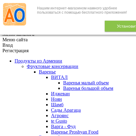
Нашим интернет-магазином намного удобнее
+7 (495) 646-888-1
пользоваться с помощью бесплатного приложения!
В корзине
0
товаров
Установи
x
Меню каталога
Меню сайта
Вход
Регистрация
Продукты из Армении
Фруктовые консервации
Варенье
ВИТАЛ
Варенья малый объем
Варенья большой объем
Иджеван
Ноян
Шамб
Сады Арагаца
Агроянс
te Gusto
Варга - Фуд
Варенье Proshyan Food