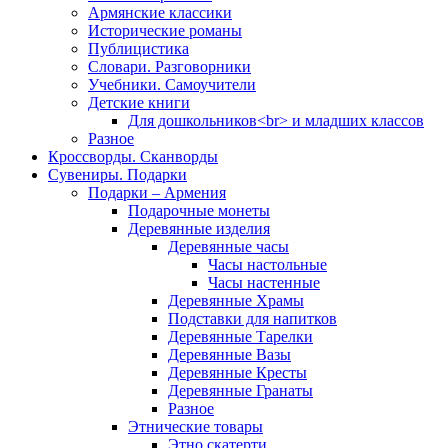
Армянские классики
Исторические романы
Публицистика
Словари. Разговорники
Учебники. Самоучители
Детские книги
Для дошкольников<br> и младших классов
Разное
Кроссворды. Сканворды
Сувениры. Подарки
Подарки – Армения
Подарочные монеты
Деревянные изделия
Деревянные часы
Часы настольные
Часы настенные
Деревянные Храмы
Подставки для напитков
Деревянные Тарелки
Деревянные Вазы
Деревянные Кресты
Деревянные Гранаты
Разное
Этнические товары
Этно скатерти