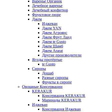
Варенье Органик
Лечебное варенье
Лечебный конфитюр
Фруктовое пюре
Джем
Иджеван
Джем YAN
Джем Агроянс
Джем Фрут Ланд
Джем te Gusto
Джем Шамб
Джем Ararat
Другие производители
Ягоды протёртые
te Gusto
Сиропы
Дошаб
Разные сиропы
Фрукты в сиропе
Овощные Консервации
KERAKUR
Консервация KERAKUR
Маринады KERAKUR
Иджеван
Консервация Иджеван