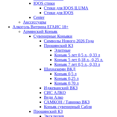
IQOS стики
Стики для IQOS ILUMA
Стики для IQOS
Сenter
Акссессуары
Алкоголь Витрина ЕГАИС 18+
Армянский Коньяк
Сувенирные Коньяки
Символы Нового 2026 Года
Прошянский КЗ
Элитные
Коньяк 5 лет 0,5 л., 0,33 л
Коньяк 5 лет 0,18 л., 0,25 л.
Коньяк 7 лет 0,5 л., 0,33 л
Шахназарян ВКД
Коньяк 0,5 л
Коньяк 0,25 л
Коньяк 0,70 л
Иджеванский ВКЗ
СИС АЛКО
Веди Алко
САМКОН / Тавинко ВКЗ
Коньяк сувенирный Сабля
Прошянский КЗ
Эксклюзив