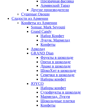
Прозрачная фасовка
Армянский Тараз
Другие производители
Сушеные Овощи
Сладости из Армении
Конфеты из Армении
Sonuar. Mark Sevouni
Grand Candy
Набор Конфет
Лукум. Мармелад
Конфеты
Арколад
GRAND Dian
Фрукты в шоколаде
Орехи в шоколаде
Драже в шоколаде
ШокоХит в шоколаде
Семечки в шоколаде
Наборы конфет
JOYCO
Наборы конфет
Сухофрукты в шоколаде
Мармелад. Лукум
Шоколадные плитки
Конфеты