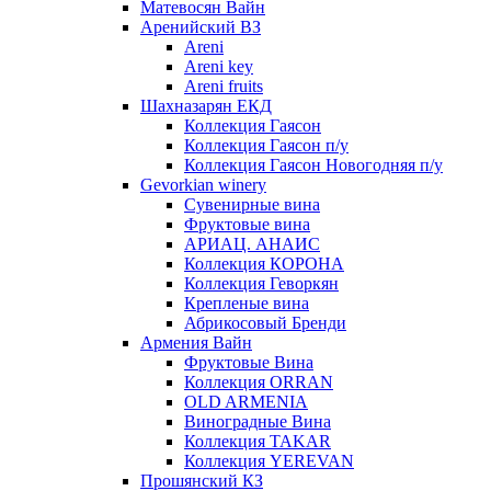
Матевосян Вайн
Аренийский ВЗ
Areni
Areni key
Areni fruits
Шахназарян ЕКД
Коллекция Гаясон
Коллекция Гаясон п/у
Коллекция Гаясон Новогодняя п/у
Gevorkian winery
Сувенирные вина
Фруктовые вина
АРИАЦ. АНАИС
Коллекция КОРОНА
Коллекция Геворкян
Крепленые вина
Абрикосовый Бренди
Армения Вайн
Фруктовые Вина
Коллекция ORRAN
OLD ARMENIA
Виноградные Вина
Коллекция TAKAR
Коллекция YEREVAN
Прошянский КЗ