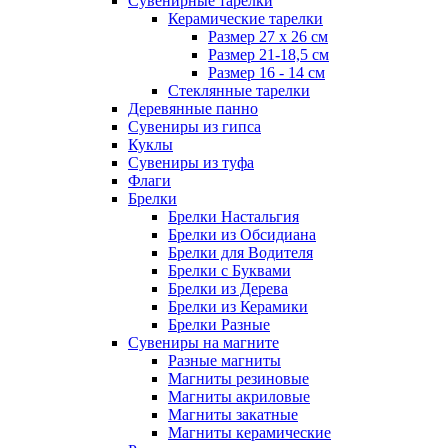
Сувенирные тарелки
Керамические тарелки
Размер 27 х 26 см
Размер 21-18,5 см
Размер 16 - 14 см
Стеклянные тарелки
Деревянные панно
Сувениры из гипса
Куклы
Сувениры из туфа
Флаги
Брелки
Брелки Настальгия
Брелки из Обсидиана
Брелки для Водителя
Брелки с Буквами
Брелки из Дерева
Брелки из Керамики
Брелки Разные
Сувениры на магните
Разные магниты
Магниты резиновые
Магниты акриловые
Магниты закатные
Магниты керамические