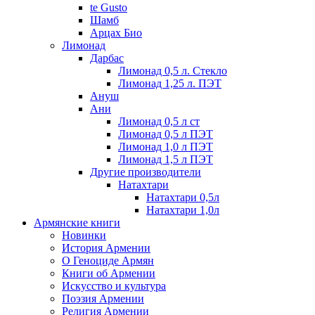
te Gusto
Шамб
Арцах Био
Лимонад
Дарбас
Лимонад 0,5 л. Стекло
Лимонад 1,25 л. ПЭТ
Ануш
Ани
Лимонад 0,5 л ст
Лимонад 0,5 л ПЭТ
Лимонад 1,0 л ПЭТ
Лимонад 1,5 л ПЭТ
Другие производители
Натахтари
Натахтари 0,5л
Натахтари 1,0л
Армянские книги
Новинки
История Армении
О Геноциде Армян
Книги об Армении
Иcкусство и культура
Поэзия Армении
Религия Армении