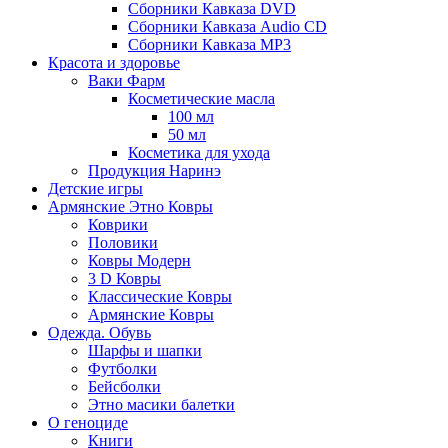
Сборники Кавказа DVD
Сборники Кавказа Audio CD
Сборники Кавказа MP3
Красота и здоровье
Ваки Фарм
Косметические масла
100 мл
50 мл
Косметика для ухода
Продукция Наринэ
Детские игры
Армянские Этно Ковры
Коврики
Половики
Ковры Модерн
3 D Ковры
Классические Ковры
Армянские Ковры
Одежда. Обувь
Шарфы и шапки
Футболки
Бейсболки
Этно масики балетки
О геноциде
Книги