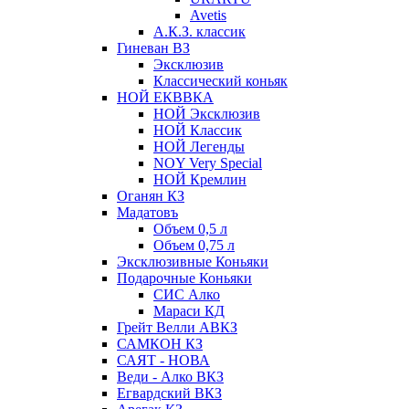
Avetis
А.К.З. классик
Гиневан ВЗ
Эксклюзив
Классический коньяк
НОЙ ЕКВВКА
НОЙ Эксклюзив
НОЙ Классик
НОЙ Легенды
NOY Very Speсial
НОЙ Кремлин
Оганян КЗ
Мадатовъ
Объем 0,5 л
Объем 0,75 л
Эксклюзивные Коньяки
Подарочные Коньяки
СИС Алко
Мараси КД
Грейт Велли АВКЗ
САМКОН КЗ
САЯТ - НОВА
Веди - Алко ВКЗ
Егвардский ВКЗ