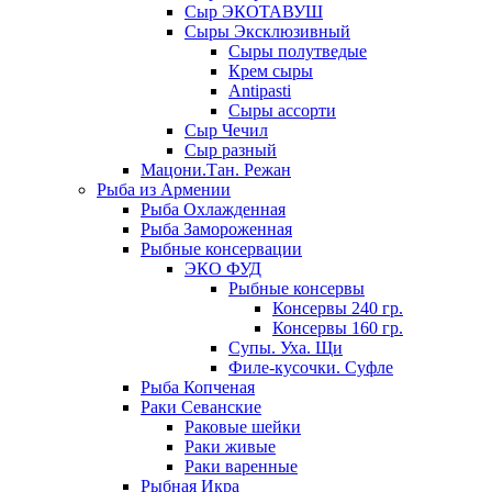
Сыр ЭКОТАВУШ
Сыры Эксклюзивный
Сыры полутведые
Крем сыры
Antipasti
Сыры ассорти
Сыр Чечил
Сыр разный
Мацони.Тан. Режан
Рыба из Армении
Рыба Охлажденная
Рыба Замороженная
Рыбные консервации
ЭКО ФУД
Рыбные консервы
Консервы 240 гр.
Консервы 160 гр.
Супы. Уха. Щи
Филе-кусочки. Суфле
Рыба Копченая
Раки Севанские
Раковые шейки
Раки живые
Раки варенные
Рыбная Икра