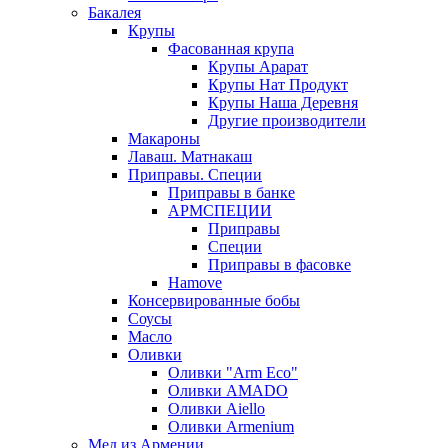
Бакалея
Крупы
Фасованная крупа
Крупы Арарат
Крупы Нат Продукт
Крупы Наша Деревня
Другие производители
Макароны
Лаваш. Матнакаш
Приправы. Специи
Приправы в банке
АРМСПЕЦИИ
Приправы
Специи
Приправы в фасовке
Hamove
Консервированные бобы
Соусы
Масло
Оливки
Оливки "Arm Eco"
Оливки AMADO
Оливки Aiello
Оливки Armenium
Мед из Армении