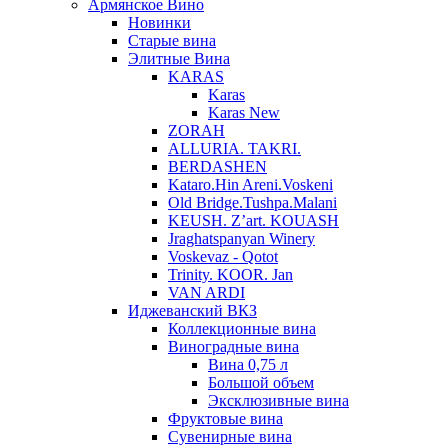
Армянское Вино
Новинки
Старые вина
Элитные Вина
KARAS
Karas
Karas New
ZORAH
ALLURIA. TAKRI.
BERDASHEN
Kataro.Hin Areni.Voskeni
Old Bridge.Tushpa.Malani
KEUSH. Z’art. KOUASH
Jraghatspanyan Winery
Voskevaz - Qotot
Trinity. KOOR. Jan
VAN ARDI
Иджеванский ВКЗ
Коллекционные вина
Виноградные вина
Вина 0,75 л
Большой объем
Эксклюзивные вина
Фруктовые вина
Cувенирные вина