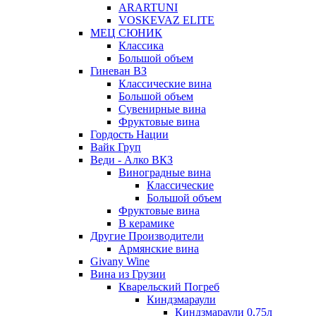
ARARTUNI
VOSKEVAZ ELITE
МЕЦ СЮНИК
Классика
Большой объем
Гиневан ВЗ
Классические вина
Большой объем
Сувенирные вина
Фруктовые вина
Гордость Нации
Вайк Груп
Веди - Алко ВКЗ
Виноградные вина
Классические
Большой объем
Фруктовые вина
В керамике
Другие Производители
Армянские вина
Givany Wine
Вина из Грузии
Кварельский Погреб
Киндзмараули
Киндзмараули 0,75л