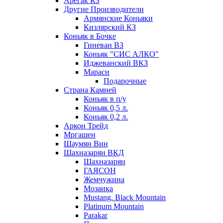
Арегак КЗ
Другие Производители
Армянские Коньяки
Кизлярский КЗ
Коньяк в Бочке
Гиневан ВЗ
Коньяк "СИС АЛКО"
Иджеванский ВКЗ
Мараси
Подарочные
Страна Камней
Коньяк в п/у
Коньяк 0,5 л.
Коньяк 0,2 л.
Аркон Трейд
Мргашен
Шаумян Вин
Шахназарян ВКД
Шахназарян
ГАЯСОН
Жемчужина
Мозаика
Mustang. Black Mountain
Platinum Mountain
Parakar