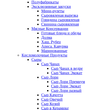
Полуфабрикаты
Эксклюзивные закуски
Мини-рулеты
Сыровяленая вырезка
Говядина сыровяленая
Свинина сыровяленая
Мясные Консервации
Готовые блюда и обеды
Долма
Хаш. Рубец
Ариса. Кавурма
Маринованные
Кисломолочные Продукты
Сыры
Сыр Чанах
Сыр Чанах в ведре
Сыр Чанах Экокат
Сыр Лори
Сыр Лори Премиум
Сыр Лори Экокат
Сыр Лори разный
Сыр Качотта
Сыр Овечий
Сыр Козий
Сыр в Керамике