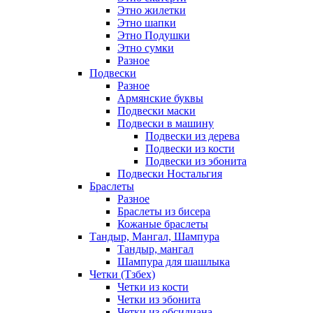
Этно жилетки
Этно шапки
Этно Подушки
Этно сумки
Разное
Подвески
Разное
Армянские буквы
Подвески маски
Подвески в машину
Подвески из дерева
Подвески из кости
Подвески из эбонита
Подвески Ностальгия
Браслеты
Разное
Браслеты из бисера
Кожаные браслеты
Тандыр, Мангал, Шампура
Тандыр, мангал
Шампура для шашлыка
Четки (Тзбех)
Четки из кости
Четки из эбонита
Четки из обсидиана