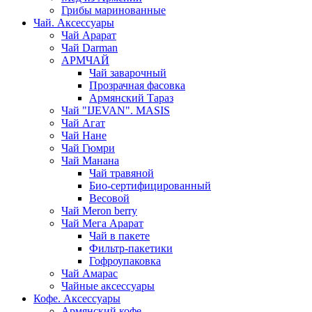
Грибы маринованные
Чай. Аксессуары
Чай Арарат
Чай Darman
АРМЧАЙ
Чай заварочный
Прозрачная фасовка
Армянский Тараз
Чай "IJEVAN". MASIS
Чай Агат
Чай Нане
Чай Гюмри
Чай Манана
Чай травяной
Био-сертифицированный
Весовой
Чай Meron berry
Чай Мега Арарат
Чай в пакете
Фильтр-пакетики
Гофроупаковка
Чай Амарас
Чайные аксессуары
Кофе. Аксессуары
Армянский кофе