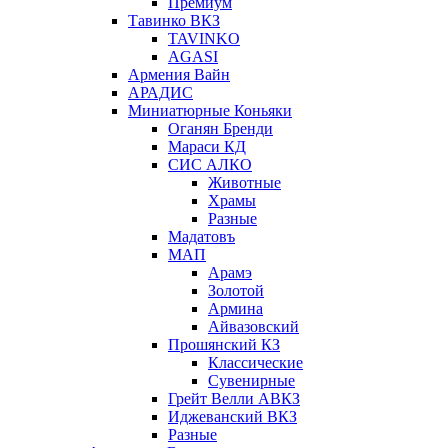
Премиум
Тавинко ВКЗ
TAVINKO
AGASI
Армения Вайн
АРАДИС
Миниатюрные Коньяки
Оганян Бренди
Мараси КД
СИС АЛКО
Животные
Храмы
Разные
Мадатовъ
МАП
Арамэ
Золотой
Армина
Айвазовский
Прошянский КЗ
Классические
Сувенирные
Грейт Велли АВКЗ
Иджеванский ВКЗ
Разные