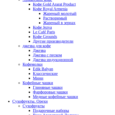
Кофе Gold Ararat Product
Кофе Royal Armenia
Жареный молотый
Растворимый
Жареный в зернах
Кофе Jezva
Le Café Paris
Кофе Grounds
Другие производители
джезва для кофе
Джезва
Джезва с песком
Джезва индукционной
Кофемолки
Edik Balyan
Классичиские
Мини
Кофейные чашки
Глиняные чашки
Фарфоровые чашки
Медные кофейные чашки
Сухофрукты. Орехи
Сухофрукты
Подарочные наборы