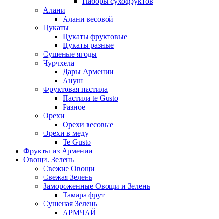
Наборы сухофруктов
Алани
Алани весовой
Цукаты
Цукаты фруктовые
Цукаты разные
Сушеные ягоды
Чурчхела
Дары Армении
Ануш
Фруктовая пастила
Пастила te Gusto
Разное
Орехи
Орехи весовые
Орехи в меду
Te Gusto
Фрукты из Армении
Овощи. Зелень
Свежие Овощи
Свежая Зелень
Замороженные Овощи и Зелень
Тамара фрут
Сушеная Зелень
АРМЧАЙ