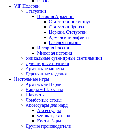
Разное
VIP Подарки
Статуэтки
История Армении
Статуэтки полистоун
Статуэтки бронза
Церкви. Статуэтки
Армянский алфавит
Галерея образов
История России
Мировая история
Уникальные сувенирные светильники
Сувенирные ночники
Армянские монеты
Деревянные изделия
Настольные игры
Армянские Нарды
Нарды + Шахматы
Шахматы
Ломберные столы
Аксессуары для нард
Аксессуары
Фишки для нард
Кости. Зары
Другие производители