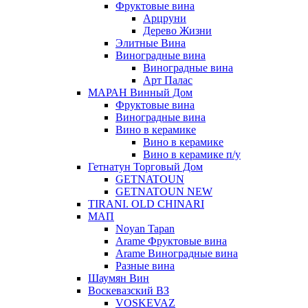
Фруктовые вина
Арцруни
Дерево Жизни
Элитные Вина
Виноградные вина
Виноградные вина
Арт Палас
МАРАН Винный Дом
Фруктовые вина
Виноградные вина
Вино в керамике
Вино в керамике
Вино в керамике п/у
Гетнатун Торговый Дом
GETNATOUN
GETNATOUN NEW
TIRANI. OLD CHINARI
МАП
Noyan Tapan
Arame Фруктовые вина
Arame Виноградные вина
Разные вина
Шаумян Вин
Воскевазский ВЗ
VOSKEVAZ