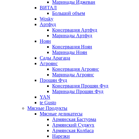
Маринады Иджеван
ВИТАЛ
Большой объем
Wosky
Артфуд
Консервация Артфуд
Маринады Артфуд
Ноян
Консервация Ноян
Маринады Ноян
Сады Арагаца
Агроянс
Консервация Агроянс
Маринады Агроянс
Прошян Фуд
Консервация Прошян Фуд
Маринады Прошян Фуд
YAN
te Gusto
Мясные Продукты
Мясные деликатесы
Армянская Бастурма
Армянский Суджух
Армянская Колбаса
Нарезки