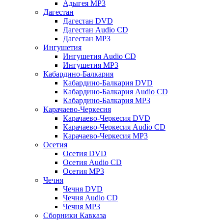
Адыгея MP3
Дагестан
Дагестан DVD
Дагестан Audio CD
Дагестан MP3
Ингушетия
Ингушетия Audio CD
Ингушетия MP3
Кабардино-Балкария
Кабардино-Балкария DVD
Кабардино-Балкария Audio CD
Кабардино-Балкария MP3
Карачаево-Черкесия
Карачаево-Черкесия DVD
Карачаево-Черкесия Audio CD
Карачаево-Черкесия MP3
Осетия
Осетия DVD
Осетия Audio CD
Осетия MP3
Чечня
Чечня DVD
Чечня Audio CD
Чечня MP3
Сборники Кавказа