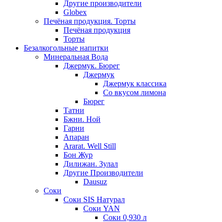
Другие производители
Globex
Печёная продукция. Торты
Печёная продукция
Торты
Безалкогольные напитки
Минеральная Вода
Джермук. Бюрег
Джермук
Джермук классика
Со вкусом лимона
Бюрег
Татни
Бжни. Ной
Гарни
Апаран
Ararat. Well Still
Бон Жур
Дилижан. Зулал
Другие Производители
Dausuz
Соки
Соки SIS Натурал
Соки YAN
Соки 0,930 л