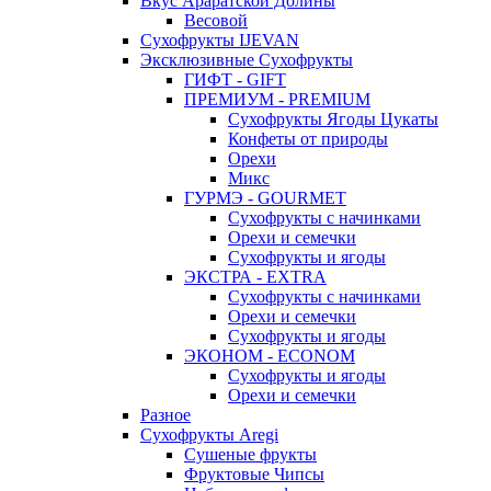
Вкус Араратской Долины
Весовой
Сухофрукты IJEVAN
Эксклюзивные Сухофрукты
ГИФТ - GIFT
ПРЕМИУМ - PREMIUM
Сухофрукты Ягоды Цукаты
Конфеты от природы
Орехи
Микс
ГУРМЭ - GOURMET
Сухофрукты с начинками
Орехи и семечки
Сухофрукты и ягоды
ЭКСТРА - EXTRA
Сухофрукты с начинками
Орехи и семечки
Сухофрукты и ягоды
ЭКОНОМ - ECONOM
Сухофрукты и ягоды
Орехи и семечки
Разное
Сухофрукты Aregi
Сушеные фрукты
Фруктовые Чипсы