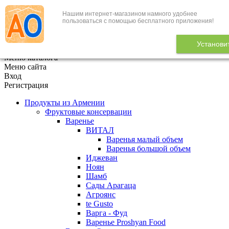
Нашим интернет-магазином намного удобнее
+7 (495) 646-888-1
пользоваться с помощью бесплатного приложения!
В корзине
0
товаров
Установи
x
Меню каталога
Меню сайта
Вход
Регистрация
Продукты из Армении
Фруктовые консервации
Варенье
ВИТАЛ
Варенья малый объем
Варенья большой объем
Иджеван
Ноян
Шамб
Сады Арагаца
Агроянс
te Gusto
Варга - Фуд
Варенье Proshyan Food