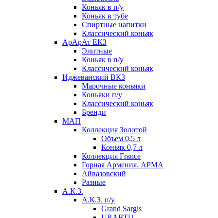
Коньяк в п/у
Коньяк в тубе
Спиртные напитки
Классический коньяк
АрАрАт ЕКЗ
Элитные
Коньяк в п/у
Классический коньяк
Иджеванский ВКЗ
Марочные коньяки
Коньяки п/у
Классический коньяк
Бренди
МАП
Коллекция Золотой
Объем 0,5 л
Коньяк 0,7 л
Коллекция France
Горная Армения. АРМА
Айвазовский
Разные
А.К.З.
А.К.З. п/у
Grand Sargis
URARTU