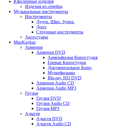
Ювелирные изделия
Изделия из серебра
Музыкальные инструменты
Инструменты
Дудук. Шви. Зурна.
Доол
Струнные инструменты
Аксессуары
MuzKavkaz
Армения
Армения DVD
Арменфильм Киностудия
Ереван Киностудия
Документальное Кино
Мультфильмы
Blu-ray. HD DVD
Армения Audio CD
Армения Audio MP3
Грузия
Грузия DVD
Грузия Audio CD
Грузия MP3
Адыгея
Адыгея DVD
Адыгея Audio CD