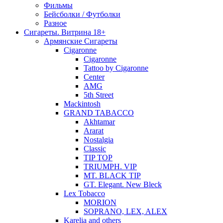
Фильмы
Бейсболки / Футболки
Разное
Сигареты. Витрина 18+
Армянские Сигареты
Cigaronne
Cigaronne
Tattoo by Cigaronne
Center
AMG
5th Street
Mackintosh
GRAND TABACCO
Akhtamar
Ararat
Nostalgia
Classic
TIP TOP
TRIUMPH. VIP
MT. BLACK TIP
GT. Elegant. New Bleck
Lex Tobacco
MORION
SOPRANO, LEX, ALEX
Karelia and others