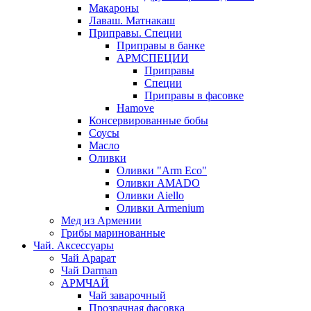
Макароны
Лаваш. Матнакаш
Приправы. Специи
Приправы в банке
АРМСПЕЦИИ
Приправы
Специи
Приправы в фасовке
Hamove
Консервированные бобы
Соусы
Масло
Оливки
Оливки "Arm Eco"
Оливки AMADO
Оливки Aiello
Оливки Armenium
Мед из Армении
Грибы маринованные
Чай. Аксессуары
Чай Арарат
Чай Darman
АРМЧАЙ
Чай заварочный
Прозрачная фасовка