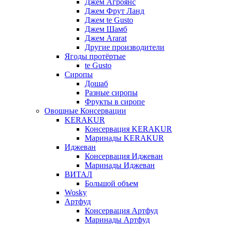
Джем Агроянс
Джем Фрут Ланд
Джем te Gusto
Джем Шамб
Джем Ararat
Другие производители
Ягоды протёртые
te Gusto
Сиропы
Дошаб
Разные сиропы
Фрукты в сиропе
Овощные Консервации
KERAKUR
Консервация KERAKUR
Маринады KERAKUR
Иджеван
Консервация Иджеван
Маринады Иджеван
ВИТАЛ
Большой объем
Wosky
Артфуд
Консервация Артфуд
Маринады Артфуд