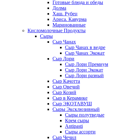
Готовые блюда и обеды
Долма
Хаш. Рубец
Ариса. Кавурма
Маринованные
Кисломолочные Продукты
Сыры
Сыр Чанах
Сыр Чанах в ведре
Сыр Чанах Экокат
Сыр Лори
Сыр Лори Премиум
Сыр Лори Экокат
Сыр Лори разный
Сыр Качотта
Сыр Овечий
Сыр Козий
Сыр в Керамике
Сыр ЭКОТАВУШ
Сыры Эксклюзивный
Сыры полутведые
Крем сыры
Antipasti
Сыры ассорти
Сыр Чечил