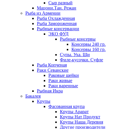
Сыр разный
Мацони.Тан. Режан
Рыба из Армении
Рыба Охлажденная
Рыба Замороженная
Рыбные консервации
ЭКО ФУД
Рыбные консервы
Консервы 240 гр.
Консервы 160 гр.
Супы. Уха. Щи
Филе-кусочки. Суфле
Рыба Копченая
Раки Севанские
Раковые шейки
Раки живые
Раки варенные
Рыбная Икра
Бакалея
Крупы
Фасованная крупа
Крупы Арарат
Крупы Нат Продукт
Крупы Наша Деревня
Другие производители