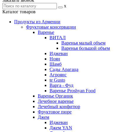
Заказать звонок
x
Каталог товаров
Продукты из Армении
Фруктовые консервации
Варенье
ВИТАЛ
Варенья малый объем
Варенья большой объем
Иджеван
Ноян
Шамб
Сады Арагаца
Агроянс
te Gusto
Варга - Фуд
Варенье Proshyan Food
Варенье Органик
Лечебное варенье
Лечебный конфитюр
Фруктовое пюре
Джем
Иджеван
Джем YAN