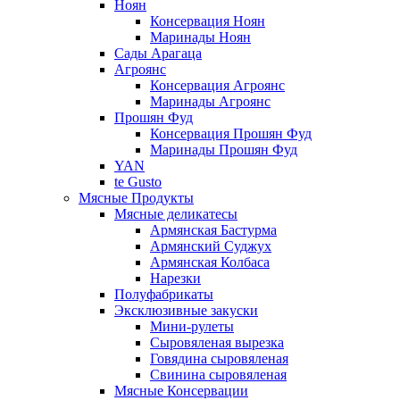
Ноян
Консервация Ноян
Маринады Ноян
Сады Арагаца
Агроянс
Консервация Агроянс
Маринады Агроянс
Прошян Фуд
Консервация Прошян Фуд
Маринады Прошян Фуд
YAN
te Gusto
Мясные Продукты
Мясные деликатесы
Армянская Бастурма
Армянский Суджух
Армянская Колбаса
Нарезки
Полуфабрикаты
Эксклюзивные закуски
Мини-рулеты
Сыровяленая вырезка
Говядина сыровяленая
Свинина сыровяленая
Мясные Консервации