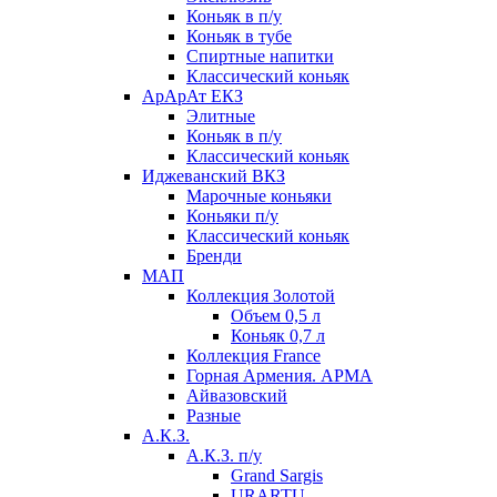
Коньяк в п/у
Коньяк в тубе
Спиртные напитки
Классический коньяк
АрАрАт ЕКЗ
Элитные
Коньяк в п/у
Классический коньяк
Иджеванский ВКЗ
Марочные коньяки
Коньяки п/у
Классический коньяк
Бренди
МАП
Коллекция Золотой
Объем 0,5 л
Коньяк 0,7 л
Коллекция France
Горная Армения. АРМА
Айвазовский
Разные
А.К.З.
А.К.З. п/у
Grand Sargis
URARTU