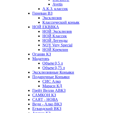
Avetis
А.К.З. классик
Гиневан ВЗ
Эксклюзив
Классический коньяк
НОЙ ЕКВВКА
НОЙ Эксклюзив
НОЙ Классик
НОЙ Легенды
NOY Very Speсial
НОЙ Кремлин
Оганян КЗ
Мадатовъ
Объем 0,5 л
Объем 0,75 л
Эксклюзивные Коньяки
Подарочные Коньяки
СИС Алко
Мараси КД
Грейт Велли АВКЗ
САМКОН КЗ
САЯТ - НОВА
Веди - Алко ВКЗ
Егвардский ВКЗ