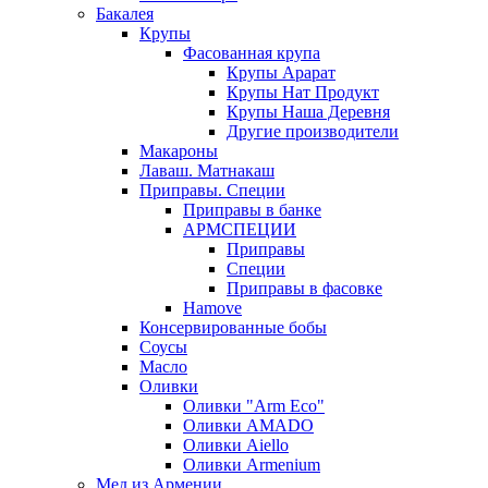
Бакалея
Крупы
Фасованная крупа
Крупы Арарат
Крупы Нат Продукт
Крупы Наша Деревня
Другие производители
Макароны
Лаваш. Матнакаш
Приправы. Специи
Приправы в банке
АРМСПЕЦИИ
Приправы
Специи
Приправы в фасовке
Hamove
Консервированные бобы
Соусы
Масло
Оливки
Оливки "Arm Eco"
Оливки AMADO
Оливки Aiello
Оливки Armenium
Мед из Армении