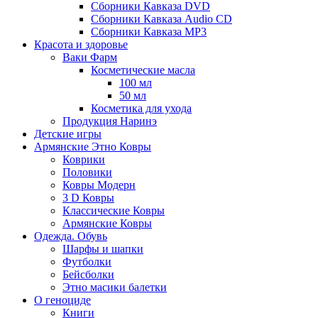
Сборники Кавказа DVD
Сборники Кавказа Audio CD
Сборники Кавказа MP3
Красота и здоровье
Ваки Фарм
Косметические масла
100 мл
50 мл
Косметика для ухода
Продукция Наринэ
Детские игры
Армянские Этно Ковры
Коврики
Половики
Ковры Модерн
3 D Ковры
Классические Ковры
Армянские Ковры
Одежда. Обувь
Шарфы и шапки
Футболки
Бейсболки
Этно масики балетки
О геноциде
Книги