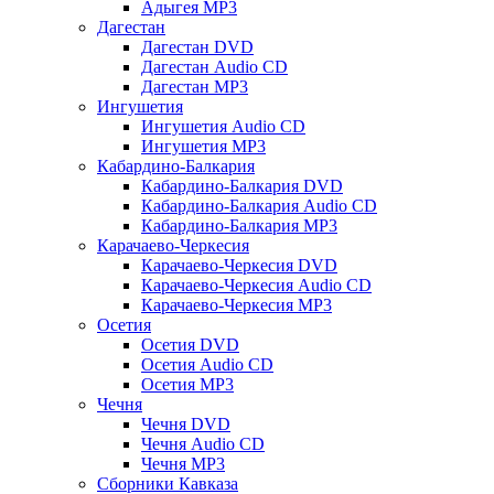
Адыгея MP3
Дагестан
Дагестан DVD
Дагестан Audio CD
Дагестан MP3
Ингушетия
Ингушетия Audio CD
Ингушетия MP3
Кабардино-Балкария
Кабардино-Балкария DVD
Кабардино-Балкария Audio CD
Кабардино-Балкария MP3
Карачаево-Черкесия
Карачаево-Черкесия DVD
Карачаево-Черкесия Audio CD
Карачаево-Черкесия MP3
Осетия
Осетия DVD
Осетия Audio CD
Осетия MP3
Чечня
Чечня DVD
Чечня Audio CD
Чечня MP3
Сборники Кавказа