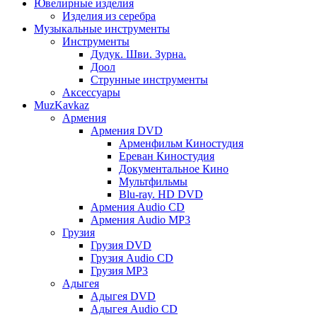
Ювелирные изделия
Изделия из серебра
Музыкальные инструменты
Инструменты
Дудук. Шви. Зурна.
Доол
Струнные инструменты
Аксессуары
MuzKavkaz
Армения
Армения DVD
Арменфильм Киностудия
Ереван Киностудия
Документальное Кино
Мультфильмы
Blu-ray. HD DVD
Армения Audio CD
Армения Audio MP3
Грузия
Грузия DVD
Грузия Audio CD
Грузия MP3
Адыгея
Адыгея DVD
Адыгея Audio CD