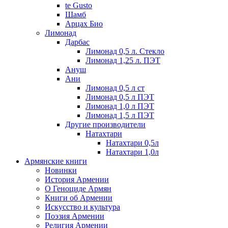
te Gusto
Шамб
Арцах Био
Лимонад
Дарбас
Лимонад 0,5 л. Стекло
Лимонад 1,25 л. ПЭТ
Ануш
Ани
Лимонад 0,5 л ст
Лимонад 0,5 л ПЭТ
Лимонад 1,0 л ПЭТ
Лимонад 1,5 л ПЭТ
Другие производители
Натахтари
Натахтари 0,5л
Натахтари 1,0л
Армянские книги
Новинки
История Армении
О Геноциде Армян
Книги об Армении
Иcкусство и культура
Поэзия Армении
Религия Армении