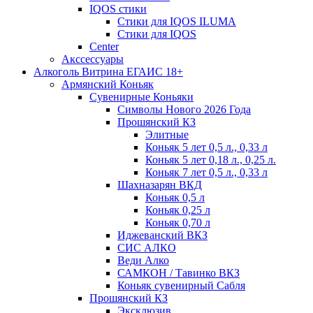
IQOS стики
Стики для IQOS ILUMA
Стики для IQOS
Сenter
Акссессуары
Алкоголь Витрина ЕГАИС 18+
Армянский Коньяк
Сувенирные Коньяки
Символы Нового 2026 Года
Прошянский КЗ
Элитные
Коньяк 5 лет 0,5 л., 0,33 л
Коньяк 5 лет 0,18 л., 0,25 л.
Коньяк 7 лет 0,5 л., 0,33 л
Шахназарян ВКД
Коньяк 0,5 л
Коньяк 0,25 л
Коньяк 0,70 л
Иджеванский ВКЗ
СИС АЛКО
Веди Алко
САМКОН / Тавинко ВКЗ
Коньяк сувенирный Сабля
Прошянский КЗ
Эксклюзив