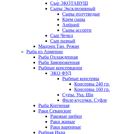
Сыр ЭКОТАВУШ
Сыры Эксклюзивный
Сыры полутведые
Крем сыры
Antipasti
Сыры ассорти
Сыр Чечил
Сыр разный
Мацони.Тан. Режан
Рыба из Армении
Рыба Охлажденная
Рыба Замороженная
Рыбные консервации
ЭКО ФУД
Рыбные консервы
Консервы 240 гр.
Консервы 160 гр.
Супы. Уха. Щи
Филе-кусочки. Суфле
Рыба Копченая
Раки Севанские
Раковые шейки
Раки живые
Раки варенные
Рыбная Икра