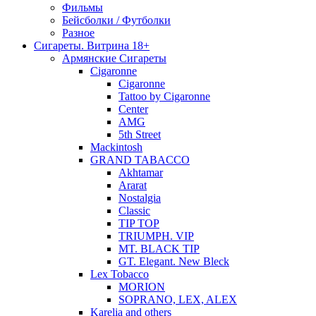
Фильмы
Бейсболки / Футболки
Разное
Сигареты. Витрина 18+
Армянские Сигареты
Cigaronne
Cigaronne
Tattoo by Cigaronne
Center
AMG
5th Street
Mackintosh
GRAND TABACCO
Akhtamar
Ararat
Nostalgia
Classic
TIP TOP
TRIUMPH. VIP
MT. BLACK TIP
GT. Elegant. New Bleck
Lex Tobacco
MORION
SOPRANO, LEX, ALEX
Karelia and others