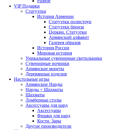
Разное
VIP Подарки
Статуэтки
История Армении
Статуэтки полистоун
Статуэтки бронза
Церкви. Статуэтки
Армянский алфавит
Галерея образов
История России
Мировая история
Уникальные сувенирные светильники
Сувенирные ночники
Армянские монеты
Деревянные изделия
Настольные игры
Армянские Нарды
Нарды + Шахматы
Шахматы
Ломберные столы
Аксессуары для нард
Аксессуары
Фишки для нард
Кости. Зары
Другие производители