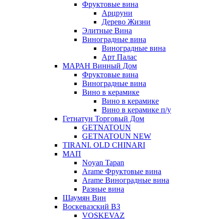
Фруктовые вина
Арцруни
Дерево Жизни
Элитные Вина
Виноградные вина
Виноградные вина
Арт Палас
МАРАН Винный Дом
Фруктовые вина
Виноградные вина
Вино в керамике
Вино в керамике
Вино в керамике п/у
Гетнатун Торговый Дом
GETNATOUN
GETNATOUN NEW
TIRANI. OLD CHINARI
МАП
Noyan Tapan
Arame Фруктовые вина
Arame Виноградные вина
Разные вина
Шаумян Вин
Воскевазский ВЗ
VOSKEVAZ