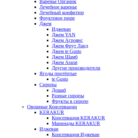
Варенье Органик
Лечебное варенье
Лечебный конфитюр
Фруктовое пюре
Джем
Иджеван
Джем YAN
Джем Агроянс
Джем Фрут Ланд
Джем te Gusto
Джем Шамб
Джем Ararat
Другие производители
Ягоды протёртые
te Gusto
Сиропы
Дошаб
Разные сиропы
Фрукты в сиропе
Овощные Консервации
KERAKUR
Консервация KERAKUR
Маринады KERAKUR
Иджеван
Консервация Иджеван