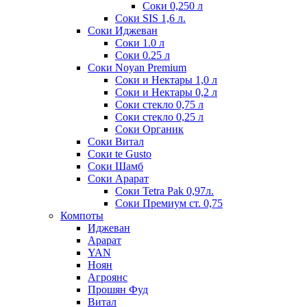
Соки 0,250 л
Соки SIS 1,6 л.
Соки Иджеван
Соки 1.0 л
Соки 0.25 л
Соки Noyan Premium
Соки и Нектары 1,0 л
Соки и Нектары 0,2 л
Соки стекло 0,75 л
Соки стекло 0,25 л
Соки Органик
Соки Витал
Соки te Gusto
Соки Шамб
Соки Арарат
Соки Tetra Pak 0,97л.
Соки Премиум ст. 0,75
Компоты
Иджеван
Арарат
YAN
Ноян
Агроянс
Прошян Фуд
Витал