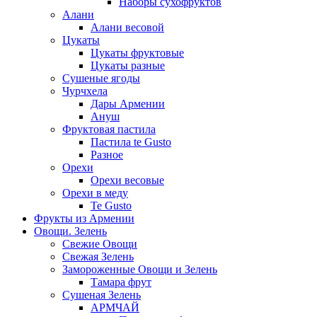
Наборы сухофруктов
Алани
Алани весовой
Цукаты
Цукаты фруктовые
Цукаты разные
Сушеные ягоды
Чурчхела
Дары Армении
Ануш
Фруктовая пастила
Пастила te Gusto
Разное
Орехи
Орехи весовые
Орехи в меду
Te Gusto
Фрукты из Армении
Овощи. Зелень
Свежие Овощи
Свежая Зелень
Замороженные Овощи и Зелень
Тамара фрут
Сушеная Зелень
АРМЧАЙ