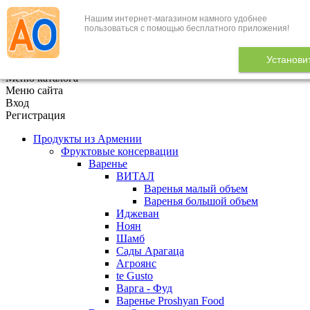
Нашим интернет-магазином намного удобнее
+7 (495) 646-888-1
пользоваться с помощью бесплатного приложения!
В корзине
0
товаров
Установи
x
Меню каталога
Меню сайта
Вход
Регистрация
Продукты из Армении
Фруктовые консервации
Варенье
ВИТАЛ
Варенья малый объем
Варенья большой объем
Иджеван
Ноян
Шамб
Сады Арагаца
Агроянс
te Gusto
Варга - Фуд
Варенье Proshyan Food