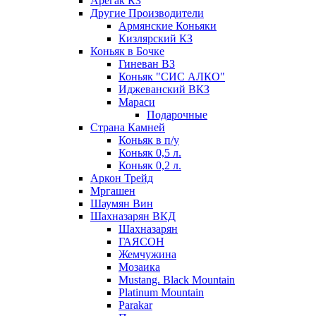
Арегак КЗ
Другие Производители
Армянские Коньяки
Кизлярский КЗ
Коньяк в Бочке
Гиневан ВЗ
Коньяк "СИС АЛКО"
Иджеванский ВКЗ
Мараси
Подарочные
Страна Камней
Коньяк в п/у
Коньяк 0,5 л.
Коньяк 0,2 л.
Аркон Трейд
Мргашен
Шаумян Вин
Шахназарян ВКД
Шахназарян
ГАЯСОН
Жемчужина
Мозаика
Mustang. Black Mountain
Platinum Mountain
Parakar