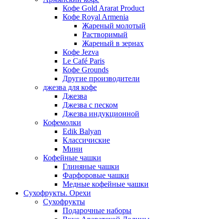
Кофе Gold Ararat Product
Кофе Royal Armenia
Жареный молотый
Растворимый
Жареный в зернах
Кофе Jezva
Le Café Paris
Кофе Grounds
Другие производители
джезва для кофе
Джезва
Джезва с песком
Джезва индукционной
Кофемолки
Edik Balyan
Классичиские
Мини
Кофейные чашки
Глиняные чашки
Фарфоровые чашки
Медные кофейные чашки
Сухофрукты. Орехи
Сухофрукты
Подарочные наборы