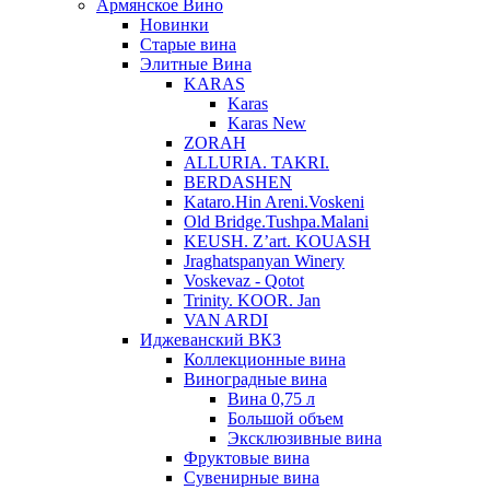
Армянское Вино
Новинки
Старые вина
Элитные Вина
KARAS
Karas
Karas New
ZORAH
ALLURIA. TAKRI.
BERDASHEN
Kataro.Hin Areni.Voskeni
Old Bridge.Tushpa.Malani
KEUSH. Z’art. KOUASH
Jraghatspanyan Winery
Voskevaz - Qotot
Trinity. KOOR. Jan
VAN ARDI
Иджеванский ВКЗ
Коллекционные вина
Виноградные вина
Вина 0,75 л
Большой объем
Эксклюзивные вина
Фруктовые вина
Cувенирные вина