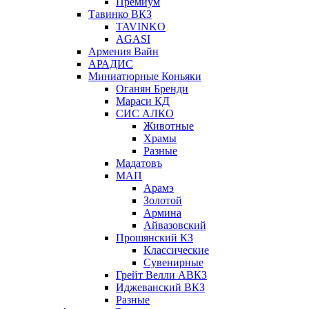
Премиум
Тавинко ВКЗ
TAVINKO
AGASI
Армения Вайн
АРАДИС
Миниатюрные Коньяки
Оганян Бренди
Мараси КД
СИС АЛКО
Животные
Храмы
Разные
Мадатовъ
МАП
Арамэ
Золотой
Армина
Айвазовский
Прошянский КЗ
Классические
Сувенирные
Грейт Велли АВКЗ
Иджеванский ВКЗ
Разные