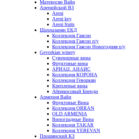
Матевосян Вайн
Аренийский ВЗ
Areni
Areni key
Areni fruits
Шахназарян ЕКД
Коллекция Гаясон
Коллекция Гаясон п/у
Коллекция Гаясон Новогодняя п/у
Gevorkian winery
Сувенирные вина
Фруктовые вина
АРИАЦ. АНАИС
Коллекция КОРОНА
Коллекция Геворкян
Крепленые вина
Абрикосовый Бренди
Армения Вайн
Фруктовые Вина
Коллекция ORRAN
OLD ARMENIA
Виноградные Вина
Коллекция TAKAR
Коллекция YEREVAN
Прошянский КЗ