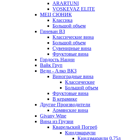
ARARTUNI
VOSKEVAZ ELITE
МЕЦ СЮНИК
Классика
Большой объем
Гиневан ВЗ
Классические вина
Большой объем
Сувенирные вина
Фруктовые вина
Гордость Нации
Вайк Груп
Веди - Алко ВКЗ
Виноградные вина
Классические
Большой объем
Фруктовые вина
В керамике
Другие Производители
Армянские вина
Givany Wine
Вина из Грузии
Кварельский Погреб
Киндзмараули
Киндзмараули 0,75л