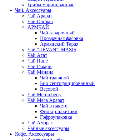
Грибы маринованные
Чай. Аксессуары
Чай Арарат
Чай Darman
АРМЧАЙ
Чай заварочный
Прозрачная фасовка
Армянский Тараз
Чай "IJEVAN". MASIS
Чай Агат
Чай Нане
Чай Гюмри
Чай Манана
Чай травяной
Био-сертифицированный
Весовой
Чай Meron berry
Чай Мега Арарат
Чай в пакете
Фильтр-пакетики
Гофроупаковка
Чай Амарас
Чайные аксессуары
Кофе. Аксессуары
Армянский кофе