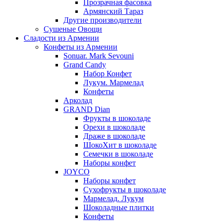
Прозрачная фасовка
Армянский Тараз
Другие производители
Сушеные Овощи
Сладости из Армении
Конфеты из Армении
Sonuar. Mark Sevouni
Grand Candy
Набор Конфет
Лукум. Мармелад
Конфеты
Арколад
GRAND Dian
Фрукты в шоколаде
Орехи в шоколаде
Драже в шоколаде
ШокоХит в шоколаде
Семечки в шоколаде
Наборы конфет
JOYCO
Наборы конфет
Сухофрукты в шоколаде
Мармелад. Лукум
Шоколадные плитки
Конфеты