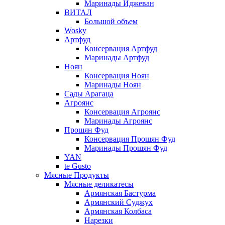
Маринады Иджеван
ВИТАЛ
Большой объем
Wosky
Артфуд
Консервация Артфуд
Маринады Артфуд
Ноян
Консервация Ноян
Маринады Ноян
Сады Арагаца
Агроянс
Консервация Агроянс
Маринады Агроянс
Прошян Фуд
Консервация Прошян Фуд
Маринады Прошян Фуд
YAN
te Gusto
Мясные Продукты
Мясные деликатесы
Армянская Бастурма
Армянский Суджух
Армянская Колбаса
Нарезки