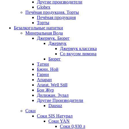
Другие производители
Globex
Печёная продукция. Торты
Печёная продукция
Торты
Безалкогольные напитки
Минеральная Вода
Джермук. Бюрег
Джермук
Джермук классика
Со вкусом лимона
Бюрег
Татни
Бжни. Ной
Гарни
Апаран
Ararat. Well Still
Бон Жур
Дилижан. Зулал
Другие Производители
Dausuz
Соки
Соки SIS Натурал
Соки YAN
Соки 0,930 л