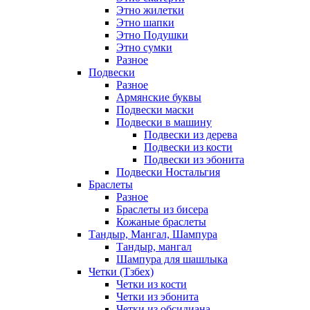
Этно жилетки
Этно шапки
Этно Подушки
Этно сумки
Разное
Подвески
Разное
Армянские буквы
Подвески маски
Подвески в машину
Подвески из дерева
Подвески из кости
Подвески из эбонита
Подвески Ностальгия
Браслеты
Разное
Браслеты из бисера
Кожаные браслеты
Тандыр, Мангал, Шампура
Тандыр, мангал
Шампура для шашлыка
Четки (Тзбех)
Четки из кости
Четки из эбонита
Четки из обсидиана