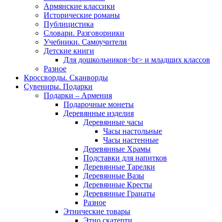
Армянские классики
Исторические романы
Публицистика
Словари. Разговорники
Учебники. Самоучители
Детские книги
Для дошкольников<br> и младших классов
Разное
Кроссворды. Сканворды
Сувениры. Подарки
Подарки – Армения
Подарочные монеты
Деревянные изделия
Деревянные часы
Часы настольные
Часы настенные
Деревянные Храмы
Подставки для напитков
Деревянные Тарелки
Деревянные Вазы
Деревянные Кресты
Деревянные Гранаты
Разное
Этнические товары
Этно скатерти