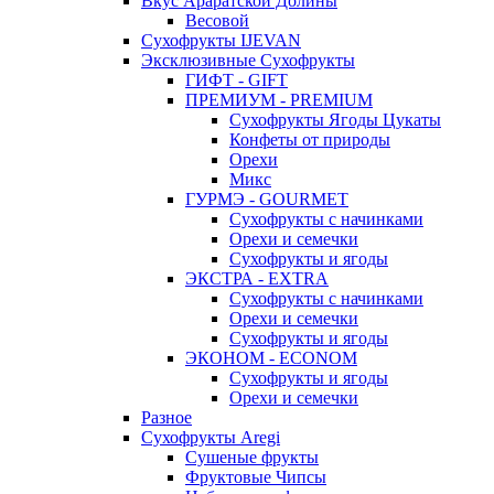
Вкус Араратской Долины
Весовой
Сухофрукты IJEVAN
Эксклюзивные Сухофрукты
ГИФТ - GIFT
ПРЕМИУМ - PREMIUM
Сухофрукты Ягоды Цукаты
Конфеты от природы
Орехи
Микс
ГУРМЭ - GOURMET
Сухофрукты с начинками
Орехи и семечки
Сухофрукты и ягоды
ЭКСТРА - EXTRA
Сухофрукты с начинками
Орехи и семечки
Сухофрукты и ягоды
ЭКОНОМ - ECONOM
Сухофрукты и ягоды
Орехи и семечки
Разное
Сухофрукты Aregi
Сушеные фрукты
Фруктовые Чипсы