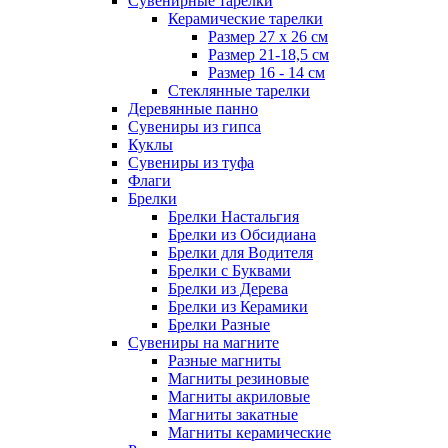
Сувенирные тарелки
Керамические тарелки
Размер 27 х 26 см
Размер 21-18,5 см
Размер 16 - 14 см
Стеклянные тарелки
Деревянные панно
Сувениры из гипса
Куклы
Сувениры из туфа
Флаги
Брелки
Брелки Настальгия
Брелки из Обсидиана
Брелки для Водителя
Брелки с Буквами
Брелки из Дерева
Брелки из Керамики
Брелки Разные
Сувениры на магните
Разные магниты
Магниты резиновые
Магниты акриловые
Магниты закатные
Магниты керамические