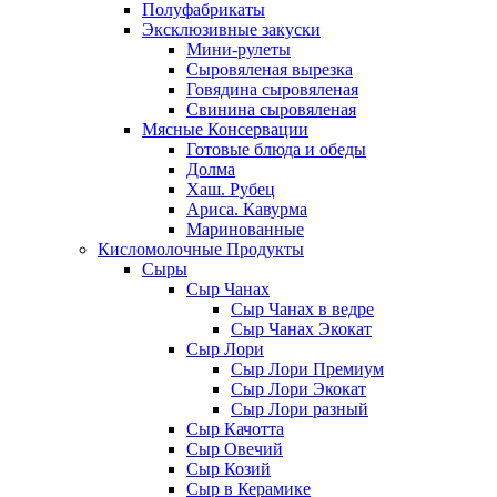
Полуфабрикаты
Эксклюзивные закуски
Мини-рулеты
Сыровяленая вырезка
Говядина сыровяленая
Свинина сыровяленая
Мясные Консервации
Готовые блюда и обеды
Долма
Хаш. Рубец
Ариса. Кавурма
Маринованные
Кисломолочные Продукты
Сыры
Сыр Чанах
Сыр Чанах в ведре
Сыр Чанах Экокат
Сыр Лори
Сыр Лори Премиум
Сыр Лори Экокат
Сыр Лори разный
Сыр Качотта
Сыр Овечий
Сыр Козий
Сыр в Керамике