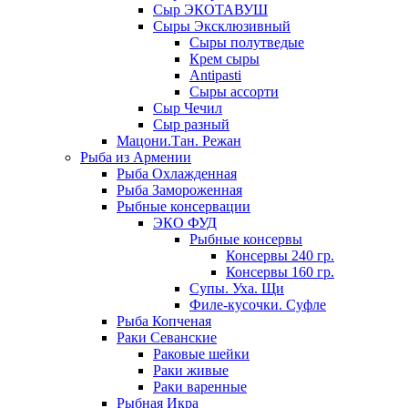
Сыр ЭКОТАВУШ
Сыры Эксклюзивный
Сыры полутведые
Крем сыры
Antipasti
Сыры ассорти
Сыр Чечил
Сыр разный
Мацони.Тан. Режан
Рыба из Армении
Рыба Охлажденная
Рыба Замороженная
Рыбные консервации
ЭКО ФУД
Рыбные консервы
Консервы 240 гр.
Консервы 160 гр.
Супы. Уха. Щи
Филе-кусочки. Суфле
Рыба Копченая
Раки Севанские
Раковые шейки
Раки живые
Раки варенные
Рыбная Икра