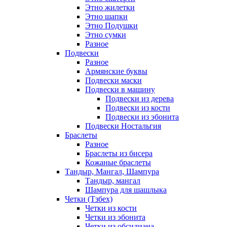
Этно жилетки
Этно шапки
Этно Подушки
Этно сумки
Разное
Подвески
Разное
Армянские буквы
Подвески маски
Подвески в машину
Подвески из дерева
Подвески из кости
Подвески из эбонита
Подвески Ностальгия
Браслеты
Разное
Браслеты из бисера
Кожаные браслеты
Тандыр, Мангал, Шампура
Тандыр, мангал
Шампура для шашлыка
Четки (Тзбех)
Четки из кости
Четки из эбонита
Четки из обсидиана