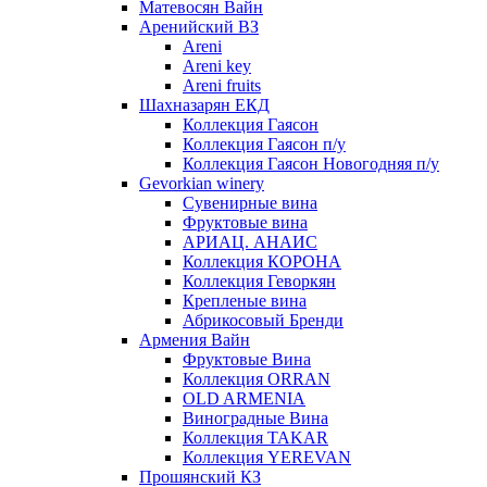
Матевосян Вайн
Аренийский ВЗ
Areni
Areni key
Areni fruits
Шахназарян ЕКД
Коллекция Гаясон
Коллекция Гаясон п/у
Коллекция Гаясон Новогодняя п/у
Gevorkian winery
Сувенирные вина
Фруктовые вина
АРИАЦ. АНАИС
Коллекция КОРОНА
Коллекция Геворкян
Крепленые вина
Абрикосовый Бренди
Армения Вайн
Фруктовые Вина
Коллекция ORRAN
OLD ARMENIA
Виноградные Вина
Коллекция TAKAR
Коллекция YEREVAN
Прошянский КЗ