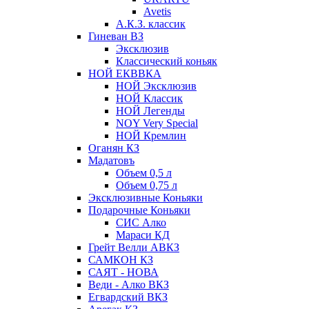
Avetis
А.К.З. классик
Гиневан ВЗ
Эксклюзив
Классический коньяк
НОЙ ЕКВВКА
НОЙ Эксклюзив
НОЙ Классик
НОЙ Легенды
NOY Very Speсial
НОЙ Кремлин
Оганян КЗ
Мадатовъ
Объем 0,5 л
Объем 0,75 л
Эксклюзивные Коньяки
Подарочные Коньяки
СИС Алко
Мараси КД
Грейт Велли АВКЗ
САМКОН КЗ
САЯТ - НОВА
Веди - Алко ВКЗ
Егвардский ВКЗ