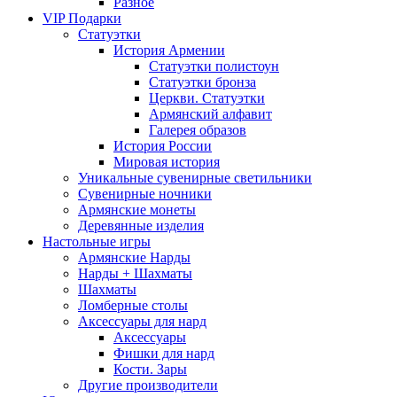
Разное
VIP Подарки
Статуэтки
История Армении
Статуэтки полистоун
Статуэтки бронза
Церкви. Статуэтки
Армянский алфавит
Галерея образов
История России
Мировая история
Уникальные сувенирные светильники
Сувенирные ночники
Армянские монеты
Деревянные изделия
Настольные игры
Армянские Нарды
Нарды + Шахматы
Шахматы
Ломберные столы
Аксессуары для нард
Аксессуары
Фишки для нард
Кости. Зары
Другие производители