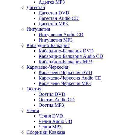
Адыгея MP3
Дагестан
Дагестан DVD
Дагестан Audio CD
Дагестан MP3
Ингушетия
Ингушетия Audio CD
Ингушетия MP3
Кабардино-Балкария
Кабардино-Балкария DVD
Кабардино-Балкария Audio CD
Кабардино-Балкария MP3
Карачаево-Черкесия
Карачаево-Черкесия DVD
Карачаево-Черкесия Audio CD
Карачаево-Черкесия MP3
Осетия
Осетия DVD
Осетия Audio CD
Осетия MP3
Чечня
Чечня DVD
Чечня Audio CD
Чечня MP3
Сборники Кавказа