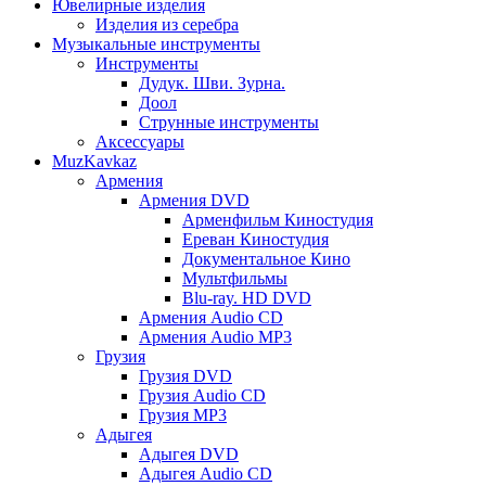
Ювелирные изделия
Изделия из серебра
Музыкальные инструменты
Инструменты
Дудук. Шви. Зурна.
Доол
Струнные инструменты
Аксессуары
MuzKavkaz
Армения
Армения DVD
Арменфильм Киностудия
Ереван Киностудия
Документальное Кино
Мультфильмы
Blu-ray. HD DVD
Армения Audio CD
Армения Audio MP3
Грузия
Грузия DVD
Грузия Audio CD
Грузия MP3
Адыгея
Адыгея DVD
Адыгея Audio CD