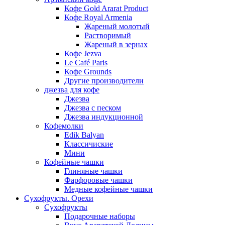
Кофе Gold Ararat Product
Кофе Royal Armenia
Жареный молотый
Растворимый
Жареный в зернах
Кофе Jezva
Le Café Paris
Кофе Grounds
Другие производители
джезва для кофе
Джезва
Джезва с песком
Джезва индукционной
Кофемолки
Edik Balyan
Классичиские
Мини
Кофейные чашки
Глиняные чашки
Фарфоровые чашки
Медные кофейные чашки
Сухофрукты. Орехи
Сухофрукты
Подарочные наборы