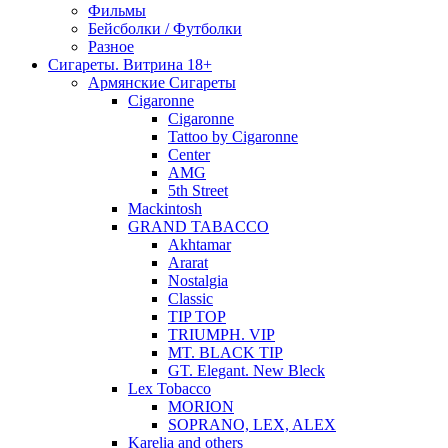
Фильмы
Бейсболки / Футболки
Разное
Сигареты. Витрина 18+
Армянские Сигареты
Cigaronne
Cigaronne
Tattoo by Cigaronne
Center
AMG
5th Street
Mackintosh
GRAND TABACCO
Akhtamar
Ararat
Nostalgia
Classic
TIP TOP
TRIUMPH. VIP
MT. BLACK TIP
GT. Elegant. New Bleck
Lex Tobacco
MORION
SOPRANO, LEX, ALEX
Karelia and others