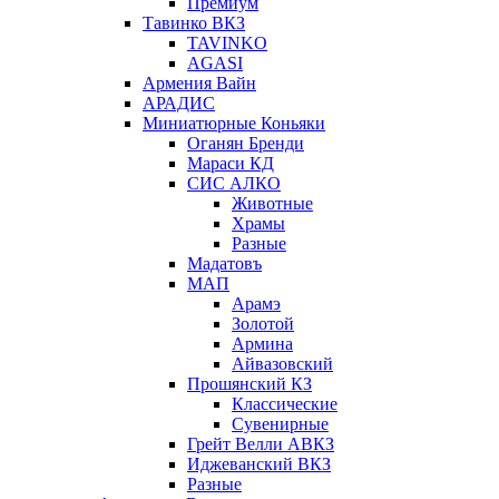
Премиум
Тавинко ВКЗ
TAVINKO
AGASI
Армения Вайн
АРАДИС
Миниатюрные Коньяки
Оганян Бренди
Мараси КД
СИС АЛКО
Животные
Храмы
Разные
Мадатовъ
МАП
Арамэ
Золотой
Армина
Айвазовский
Прошянский КЗ
Классические
Сувенирные
Грейт Велли АВКЗ
Иджеванский ВКЗ
Разные