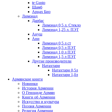
te Gusto
Шамб
Арцах Био
Лимонад
Дарбас
Лимонад 0,5 л. Стекло
Лимонад 1,25 л. ПЭТ
Ануш
Ани
Лимонад 0,5 л ст
Лимонад 0,5 л ПЭТ
Лимонад 1,0 л ПЭТ
Лимонад 1,5 л ПЭТ
Другие производители
Натахтари
Натахтари 0,5л
Натахтари 1,0л
Армянские книги
Новинки
История Армении
О Геноциде Армян
Книги об Армении
Иcкусство и культура
Поэзия Армении
Религия Армении