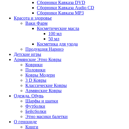
Сборники Кавказа DVD
Сборники Кавказа Audio CD
Сборники Кавказа MP3
Красота и здоровье
Ваки Фарм
Косметические масла
100 мл
50 мл
Косметика для ухода
Продукция Наринэ
Детские игры
Армянские Этно Ковры
Коврики
Половики
Ковры Модерн
3 D Ковры
Классические Ковры
Армянские Ковры
Одежда. Обувь
Шарфы и шапки
Футболки
Бейсболки
Этно масики балетки
О геноциде
Книги