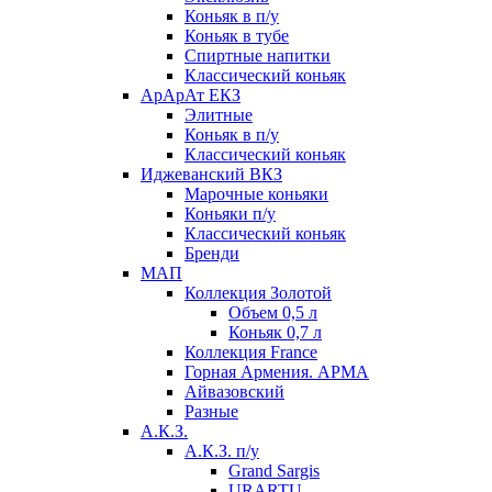
Коньяк в п/у
Коньяк в тубе
Спиртные напитки
Классический коньяк
АрАрАт ЕКЗ
Элитные
Коньяк в п/у
Классический коньяк
Иджеванский ВКЗ
Марочные коньяки
Коньяки п/у
Классический коньяк
Бренди
МАП
Коллекция Золотой
Объем 0,5 л
Коньяк 0,7 л
Коллекция France
Горная Армения. АРМА
Айвазовский
Разные
А.К.З.
А.К.З. п/у
Grand Sargis
URARTU