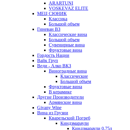
ARARTUNI
VOSKEVAZ ELITE
МЕЦ СЮНИК
Классика
Большой объем
Гиневан ВЗ
Классические вина
Большой объем
Сувенирные вина
Фруктовые вина
Гордость Нации
Вайк Груп
Веди - Алко ВКЗ
Виноградные вина
Классические
Большой объем
Фруктовые вина
В керамике
Другие Производители
Армянские вина
Givany Wine
Вина из Грузии
Кварельский Погреб
Киндзмараули
Киндзмараули 0,75л