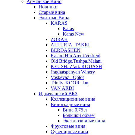
Армянское Вино
Новинки
Старые вина
Элитные Вина
KARAS
Karas
Karas New
ZORAH
ALLURIA. TAKRI.
BERDASHEN
Kataro.Hin Areni.Voskeni
Old Bridge.Tushpa.Malani
KEUSH. Z’art. KOUASH
Jraghatspanyan Winery
Voskevaz - Qotot
Trinity. KOOR. Jan
VAN ARDI
Иджеванский ВКЗ
Коллекционные вина
Виноградные вина
Вина 0,75 л
Большой объем
Эксклюзивные вина
Фруктовые вина
Cувенирные вина