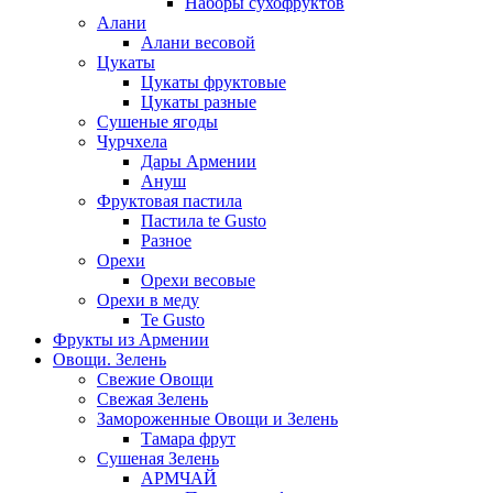
Наборы сухофруктов
Алани
Алани весовой
Цукаты
Цукаты фруктовые
Цукаты разные
Сушеные ягоды
Чурчхела
Дары Армении
Ануш
Фруктовая пастила
Пастила te Gusto
Разное
Орехи
Орехи весовые
Орехи в меду
Te Gusto
Фрукты из Армении
Овощи. Зелень
Свежие Овощи
Свежая Зелень
Замороженные Овощи и Зелень
Тамара фрут
Сушеная Зелень
АРМЧАЙ