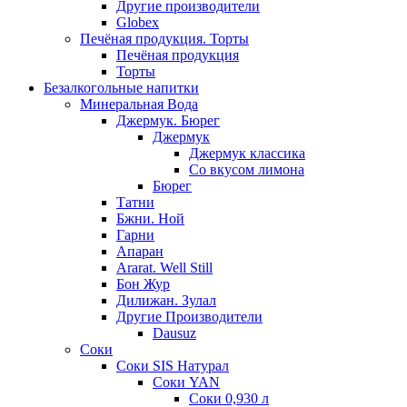
Другие производители
Globex
Печёная продукция. Торты
Печёная продукция
Торты
Безалкогольные напитки
Минеральная Вода
Джермук. Бюрег
Джермук
Джермук классика
Со вкусом лимона
Бюрег
Татни
Бжни. Ной
Гарни
Апаран
Ararat. Well Still
Бон Жур
Дилижан. Зулал
Другие Производители
Dausuz
Соки
Соки SIS Натурал
Соки YAN
Соки 0,930 л