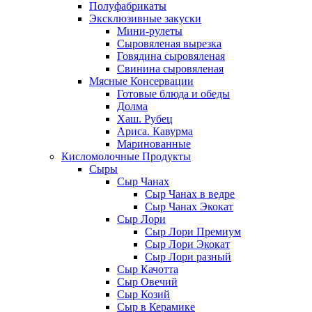
Полуфабрикаты
Эксклюзивные закуски
Мини-рулеты
Сыровяленая вырезка
Говядина сыровяленая
Свинина сыровяленая
Мясные Консервации
Готовые блюда и обеды
Долма
Хаш. Рубец
Ариса. Кавурма
Маринованные
Кисломолочные Продукты
Сыры
Сыр Чанах
Сыр Чанах в ведре
Сыр Чанах Экокат
Сыр Лори
Сыр Лори Премиум
Сыр Лори Экокат
Сыр Лори разный
Сыр Качотта
Сыр Овечий
Сыр Козий
Сыр в Керамике