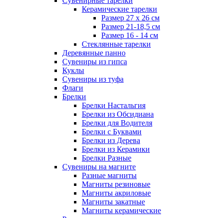
Сувенирные тарелки
Керамические тарелки
Размер 27 х 26 см
Размер 21-18,5 см
Размер 16 - 14 см
Стеклянные тарелки
Деревянные панно
Сувениры из гипса
Куклы
Сувениры из туфа
Флаги
Брелки
Брелки Настальгия
Брелки из Обсидиана
Брелки для Водителя
Брелки с Буквами
Брелки из Дерева
Брелки из Керамики
Брелки Разные
Сувениры на магните
Разные магниты
Магниты резиновые
Магниты акриловые
Магниты закатные
Магниты керамические