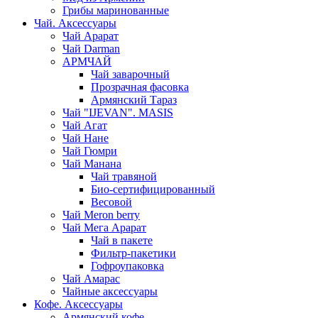
Грибы маринованные
Чай. Аксессуары
Чай Арарат
Чай Darman
АРМЧАЙ
Чай заварочный
Прозрачная фасовка
Армянский Тараз
Чай "IJEVAN". MASIS
Чай Агат
Чай Нане
Чай Гюмри
Чай Манана
Чай травяной
Био-сертифицированный
Весовой
Чай Meron berry
Чай Мега Арарат
Чай в пакете
Фильтр-пакетики
Гофроупаковка
Чай Амарас
Чайные аксессуары
Кофе. Аксессуары
Армянский кофе