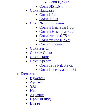
Соки 0,250 л
Соки SIS 1,6 л.
Соки Иджеван
Соки 1.0 л
Соки 0.25 л
Соки Noyan Premium
Соки и Нектары 1,0 л
Соки и Нектары 0,2 л
Соки стекло 0,75 л
Соки стекло 0,25 л
Соки Органик
Соки Витал
Соки te Gusto
Соки Шамб
Соки Арарат
Соки Tetra Pak 0,97л.
Соки Премиум ст. 0,75
Компоты
Иджеван
Арарат
YAN
Ноян
Агроянс
Прошян Фуд
Витал