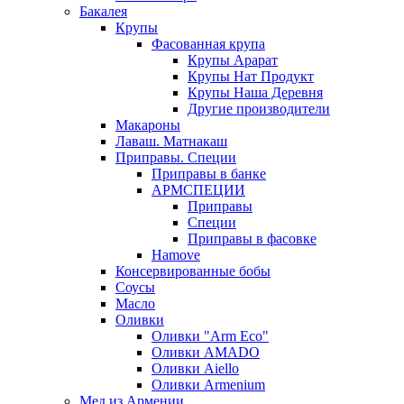
Бакалея
Крупы
Фасованная крупа
Крупы Арарат
Крупы Нат Продукт
Крупы Наша Деревня
Другие производители
Макароны
Лаваш. Матнакаш
Приправы. Специи
Приправы в банке
АРМСПЕЦИИ
Приправы
Специи
Приправы в фасовке
Hamove
Консервированные бобы
Соусы
Масло
Оливки
Оливки "Arm Eco"
Оливки AMADO
Оливки Aiello
Оливки Armenium
Мед из Армении