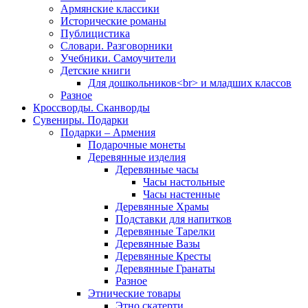
Армянские классики
Исторические романы
Публицистика
Словари. Разговорники
Учебники. Самоучители
Детские книги
Для дошкольников<br> и младших классов
Разное
Кроссворды. Сканворды
Сувениры. Подарки
Подарки – Армения
Подарочные монеты
Деревянные изделия
Деревянные часы
Часы настольные
Часы настенные
Деревянные Храмы
Подставки для напитков
Деревянные Тарелки
Деревянные Вазы
Деревянные Кресты
Деревянные Гранаты
Разное
Этнические товары
Этно скатерти