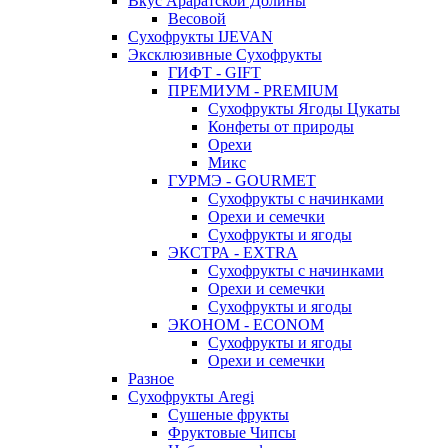
Вкус Араратской Долины
Весовой
Сухофрукты IJEVAN
Эксклюзивные Сухофрукты
ГИФТ - GIFT
ПРЕМИУМ - PREMIUM
Сухофрукты Ягоды Цукаты
Конфеты от природы
Орехи
Микс
ГУРМЭ - GOURMET
Сухофрукты с начинками
Орехи и семечки
Сухофрукты и ягоды
ЭКСТРА - EXTRA
Сухофрукты с начинками
Орехи и семечки
Сухофрукты и ягоды
ЭКОНОМ - ECONOM
Сухофрукты и ягоды
Орехи и семечки
Разное
Сухофрукты Aregi
Сушеные фрукты
Фруктовые Чипсы