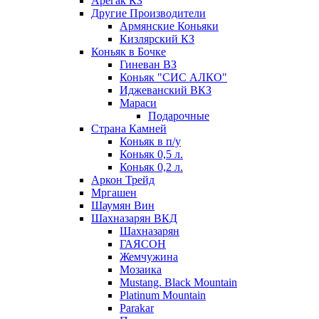
Арегак КЗ
Другие Производители
Армянские Коньяки
Кизлярский КЗ
Коньяк в Бочке
Гиневан ВЗ
Коньяк "СИС АЛКО"
Иджеванский ВКЗ
Мараси
Подарочные
Страна Камней
Коньяк в п/у
Коньяк 0,5 л.
Коньяк 0,2 л.
Аркон Трейд
Мргашен
Шаумян Вин
Шахназарян ВКД
Шахназарян
ГАЯСОН
Жемчужина
Мозаика
Mustang. Black Mountain
Platinum Mountain
Parakar