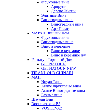
Фруктовые вина
Арцруни
Дерево Жизни
Элитные Вина
Виноградные вина
Виноградные вина
Арт Палас
МАРАН Винный Дом
Фруктовые вина
Виноградные вина
Вино в керамике
Вино в керамике
Вино в керамике п/у
Гетнатун Торговый Дом
GETNATOUN
GETNATOUN NEW
TIRANI. OLD CHINARI
МАП
Noyan Tapan
Arame Фруктовые вина
Arame Виноградные вина
Разные вина
Шаумян Вин
Воскевазский ВЗ
VOSKEVAZ