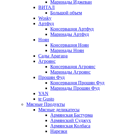
Маринады Иджеван
ВИТАЛ
Большой объем
Wosky
Артфуд
Консервация Артфуд
Маринады Артфуд
Ноян
Консервация Ноян
Маринады Ноян
Сады Арагаца
Агроянс
Консервация Агроянс
Маринады Агроянс
Прошян Фуд
Консервация Прошян Фуд
Маринады Прошян Фуд
YAN
te Gusto
Мясные Продукты
Мясные деликатесы
Армянская Бастурма
Армянский Суджух
Армянская Колбаса
Нарезки