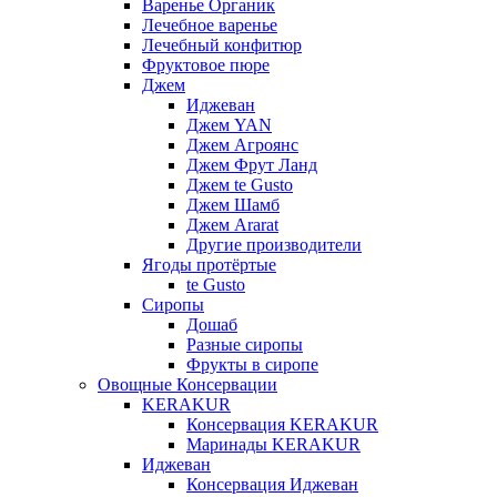
Варенье Органик
Лечебное варенье
Лечебный конфитюр
Фруктовое пюре
Джем
Иджеван
Джем YAN
Джем Агроянс
Джем Фрут Ланд
Джем te Gusto
Джем Шамб
Джем Ararat
Другие производители
Ягоды протёртые
te Gusto
Сиропы
Дошаб
Разные сиропы
Фрукты в сиропе
Овощные Консервации
KERAKUR
Консервация KERAKUR
Маринады KERAKUR
Иджеван
Консервация Иджеван