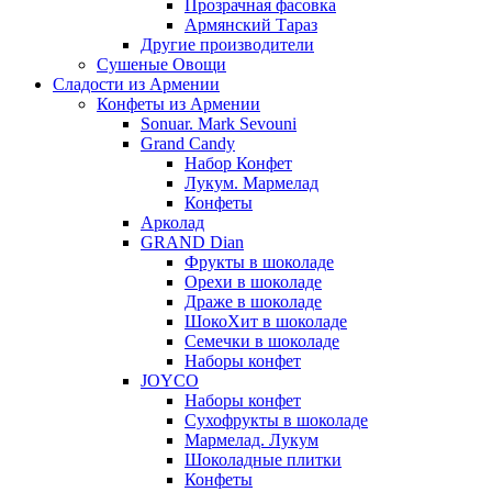
Прозрачная фасовка
Армянский Тараз
Другие производители
Сушеные Овощи
Сладости из Армении
Конфеты из Армении
Sonuar. Mark Sevouni
Grand Candy
Набор Конфет
Лукум. Мармелад
Конфеты
Арколад
GRAND Dian
Фрукты в шоколаде
Орехи в шоколаде
Драже в шоколаде
ШокоХит в шоколаде
Семечки в шоколаде
Наборы конфет
JOYCO
Наборы конфет
Сухофрукты в шоколаде
Мармелад. Лукум
Шоколадные плитки
Конфеты