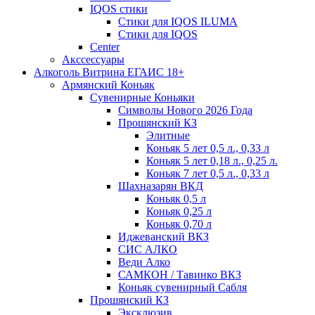
IQOS стики
Стики для IQOS ILUMA
Стики для IQOS
Сenter
Акссессуары
Алкоголь Витрина ЕГАИС 18+
Армянский Коньяк
Сувенирные Коньяки
Символы Нового 2026 Года
Прошянский КЗ
Элитные
Коньяк 5 лет 0,5 л., 0,33 л
Коньяк 5 лет 0,18 л., 0,25 л.
Коньяк 7 лет 0,5 л., 0,33 л
Шахназарян ВКД
Коньяк 0,5 л
Коньяк 0,25 л
Коньяк 0,70 л
Иджеванский ВКЗ
СИС АЛКО
Веди Алко
САМКОН / Тавинко ВКЗ
Коньяк сувенирный Сабля
Прошянский КЗ
Эксклюзив