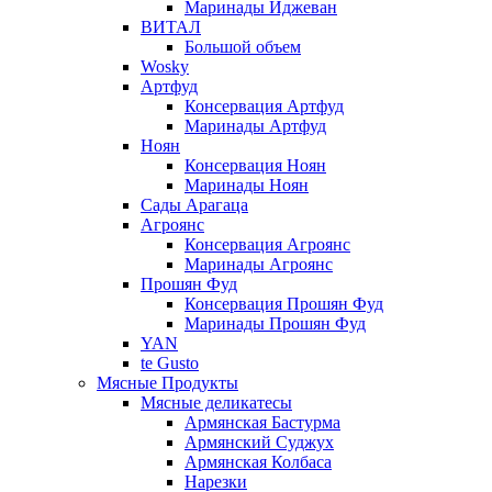
Маринады Иджеван
ВИТАЛ
Большой объем
Wosky
Артфуд
Консервация Артфуд
Маринады Артфуд
Ноян
Консервация Ноян
Маринады Ноян
Сады Арагаца
Агроянс
Консервация Агроянс
Маринады Агроянс
Прошян Фуд
Консервация Прошян Фуд
Маринады Прошян Фуд
YAN
te Gusto
Мясные Продукты
Мясные деликатесы
Армянская Бастурма
Армянский Суджух
Армянская Колбаса
Нарезки