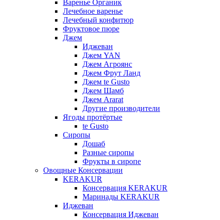
Варенье Органик
Лечебное варенье
Лечебный конфитюр
Фруктовое пюре
Джем
Иджеван
Джем YAN
Джем Агроянс
Джем Фрут Ланд
Джем te Gusto
Джем Шамб
Джем Ararat
Другие производители
Ягоды протёртые
te Gusto
Сиропы
Дошаб
Разные сиропы
Фрукты в сиропе
Овощные Консервации
KERAKUR
Консервация KERAKUR
Маринады KERAKUR
Иджеван
Консервация Иджеван