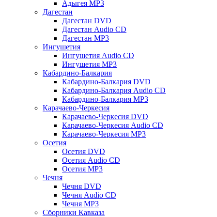
Адыгея MP3
Дагестан
Дагестан DVD
Дагестан Audio CD
Дагестан MP3
Ингушетия
Ингушетия Audio CD
Ингушетия MP3
Кабардино-Балкария
Кабардино-Балкария DVD
Кабардино-Балкария Audio CD
Кабардино-Балкария MP3
Карачаево-Черкесия
Карачаево-Черкесия DVD
Карачаево-Черкесия Audio CD
Карачаево-Черкесия MP3
Осетия
Осетия DVD
Осетия Audio CD
Осетия MP3
Чечня
Чечня DVD
Чечня Audio CD
Чечня MP3
Сборники Кавказа