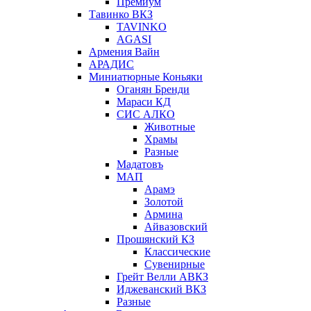
Премиум
Тавинко ВКЗ
TAVINKO
AGASI
Армения Вайн
АРАДИС
Миниатюрные Коньяки
Оганян Бренди
Мараси КД
СИС АЛКО
Животные
Храмы
Разные
Мадатовъ
МАП
Арамэ
Золотой
Армина
Айвазовский
Прошянский КЗ
Классические
Сувенирные
Грейт Велли АВКЗ
Иджеванский ВКЗ
Разные