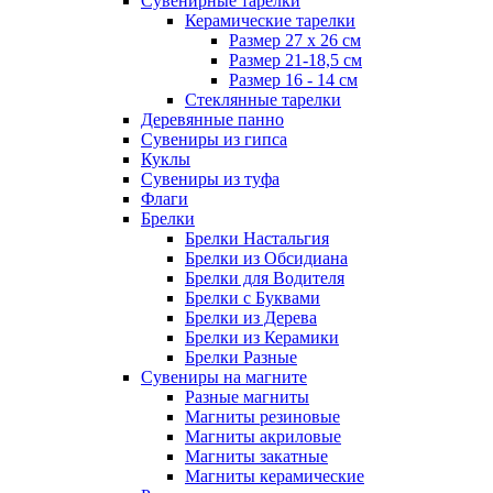
Сувенирные тарелки
Керамические тарелки
Размер 27 х 26 см
Размер 21-18,5 см
Размер 16 - 14 см
Стеклянные тарелки
Деревянные панно
Сувениры из гипса
Куклы
Сувениры из туфа
Флаги
Брелки
Брелки Настальгия
Брелки из Обсидиана
Брелки для Водителя
Брелки с Буквами
Брелки из Дерева
Брелки из Керамики
Брелки Разные
Сувениры на магните
Разные магниты
Магниты резиновые
Магниты акриловые
Магниты закатные
Магниты керамические