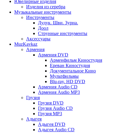
Ювелирные изделия
Изделия из серебра
Музыкальные инструменты
Инструменты
Дудук. Шви. Зурна.
Доол
Струнные инструменты
Аксессуары
MuzKavkaz
Армения
Армения DVD
Арменфильм Киностудия
Ереван Киностудия
Документальное Кино
Мультфильмы
Blu-ray. HD DVD
Армения Audio CD
Армения Audio MP3
Грузия
Грузия DVD
Грузия Audio CD
Грузия MP3
Адыгея
Адыгея DVD
Адыгея Audio CD