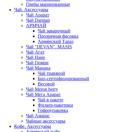
Грибы маринованные
Чай. Аксессуары
Чай Арарат
Чай Darman
АРМЧАЙ
Чай заварочный
Прозрачная фасовка
Армянский Тараз
Чай "IJEVAN". MASIS
Чай Агат
Чай Нане
Чай Гюмри
Чай Манана
Чай травяной
Био-сертифицированный
Весовой
Чай Meron berry
Чай Мега Арарат
Чай в пакете
Фильтр-пакетики
Гофроупаковка
Чай Амарас
Чайные аксессуары
Кофе. Аксессуары
Армянский кофе