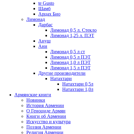
te Gusto
Шамб
Арцах Био
Лимонад
Дарбас
Лимонад 0,5 л. Стекло
Лимонад 1,25 л. ПЭТ
Ануш
Ани
Лимонад 0,5 л ст
Лимонад 0,5 л ПЭТ
Лимонад 1,0 л ПЭТ
Лимонад 1,5 л ПЭТ
Другие производители
Натахтари
Натахтари 0,5л
Натахтари 1,0л
Армянские книги
Новинки
История Армении
О Геноциде Армян
Книги об Армении
Иcкусство и культура
Поэзия Армении
Религия Армении