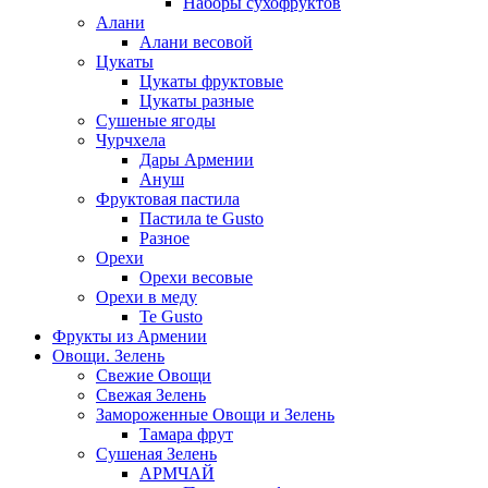
Наборы сухофруктов
Алани
Алани весовой
Цукаты
Цукаты фруктовые
Цукаты разные
Сушеные ягоды
Чурчхела
Дары Армении
Ануш
Фруктовая пастила
Пастила te Gusto
Разное
Орехи
Орехи весовые
Орехи в меду
Te Gusto
Фрукты из Армении
Овощи. Зелень
Свежие Овощи
Свежая Зелень
Замороженные Овощи и Зелень
Тамара фрут
Сушеная Зелень
АРМЧАЙ