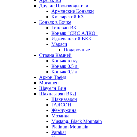
Арегак КЗ
Другие Производители
Армянские Коньяки
Кизлярский КЗ
Коньяк в Бочке
Гиневан ВЗ
Коньяк "СИС АЛКО"
Иджеванский ВКЗ
Мараси
Подарочные
Страна Камней
Коньяк в п/у
Коньяк 0,5 л.
Коньяк 0,2 л.
Аркон Трейд
Мргашен
Шаумян Вин
Шахназарян ВКД
Шахназарян
ГАЯСОН
Жемчужина
Мозаика
Mustang. Black Mountain
Platinum Mountain
Parakar