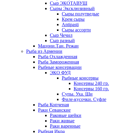
Сыр ЭКОТАВУШ
Сыры Эксклюзивный
Сыры полутведые
Крем сыры
Antipasti
Сыры ассорти
Сыр Чечил
Сыр разный
Мацони.Тан. Режан
Рыба из Армении
Рыба Охлажденная
Рыба Замороженная
Рыбные консервации
ЭКО ФУД
Рыбные консервы
Консервы 240 гр.
Консервы 160 гр.
Супы. Уха. Щи
Филе-кусочки. Суфле
Рыба Копченая
Раки Севанские
Раковые шейки
Раки живые
Раки варенные
Рыбная Икра