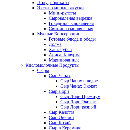
Полуфабрикаты
Эксклюзивные закуски
Мини-рулеты
Сыровяленая вырезка
Говядина сыровяленая
Свинина сыровяленая
Мясные Консервации
Готовые блюда и обеды
Долма
Хаш. Рубец
Ариса. Кавурма
Маринованные
Кисломолочные Продукты
Сыры
Сыр Чанах
Сыр Чанах в ведре
Сыр Чанах Экокат
Сыр Лори
Сыр Лори Премиум
Сыр Лори Экокат
Сыр Лори разный
Сыр Качотта
Сыр Овечий
Сыр Козий
Сыр в Керамике