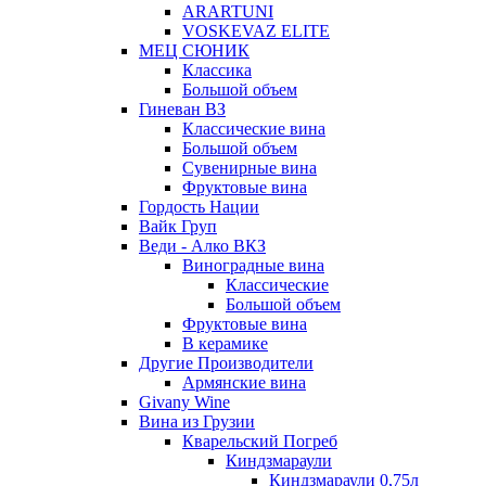
ARARTUNI
VOSKEVAZ ELITE
МЕЦ СЮНИК
Классика
Большой объем
Гиневан ВЗ
Классические вина
Большой объем
Сувенирные вина
Фруктовые вина
Гордость Нации
Вайк Груп
Веди - Алко ВКЗ
Виноградные вина
Классические
Большой объем
Фруктовые вина
В керамике
Другие Производители
Армянские вина
Givany Wine
Вина из Грузии
Кварельский Погреб
Киндзмараули
Киндзмараули 0,75л