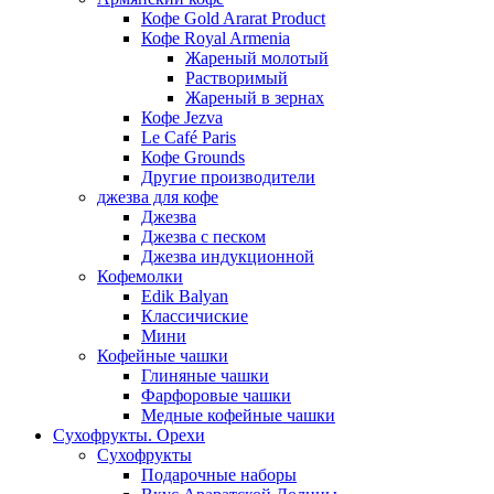
Кофе Gold Ararat Product
Кофе Royal Armenia
Жареный молотый
Растворимый
Жареный в зернах
Кофе Jezva
Le Café Paris
Кофе Grounds
Другие производители
джезва для кофе
Джезва
Джезва с песком
Джезва индукционной
Кофемолки
Edik Balyan
Классичиские
Мини
Кофейные чашки
Глиняные чашки
Фарфоровые чашки
Медные кофейные чашки
Сухофрукты. Орехи
Сухофрукты
Подарочные наборы