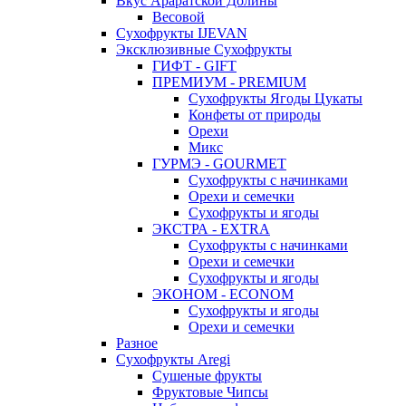
Вкус Араратской Долины
Весовой
Сухофрукты IJEVAN
Эксклюзивные Сухофрукты
ГИФТ - GIFT
ПРЕМИУМ - PREMIUM
Сухофрукты Ягоды Цукаты
Конфеты от природы
Орехи
Микс
ГУРМЭ - GOURMET
Сухофрукты с начинками
Орехи и семечки
Сухофрукты и ягоды
ЭКСТРА - EXTRA
Сухофрукты с начинками
Орехи и семечки
Сухофрукты и ягоды
ЭКОНОМ - ECONOM
Сухофрукты и ягоды
Орехи и семечки
Разное
Сухофрукты Aregi
Сушеные фрукты
Фруктовые Чипсы