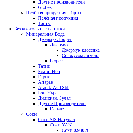
Другие производители
Globex
Печёная продукция. Торты
Печёная продукция
Торты
Безалкогольные напитки
Минеральная Вода
Джермук. Бюрег
Джермук
Джермук классика
Со вкусом лимона
Бюрег
Татни
Бжни. Ной
Гарни
Апаран
Ararat. Well Still
Бон Жур
Дилижан. Зулал
Другие Производители
Dausuz
Соки
Соки SIS Натурал
Соки YAN
Соки 0,930 л