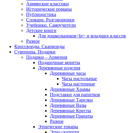
Армянские классики
Исторические романы
Публицистика
Словари. Разговорники
Учебники. Самоучители
Детские книги
Для дошкольников<br> и младших классов
Разное
Кроссворды. Сканворды
Сувениры. Подарки
Подарки – Армения
Подарочные монеты
Деревянные изделия
Деревянные часы
Часы настольные
Часы настенные
Деревянные Храмы
Подставки для напитков
Деревянные Тарелки
Деревянные Вазы
Деревянные Кресты
Деревянные Гранаты
Разное
Этнические товары
Этно скатерти