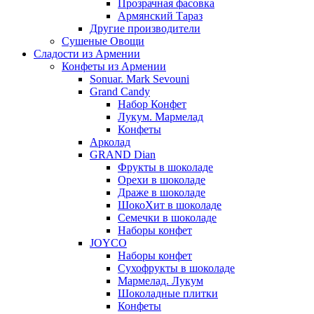
Прозрачная фасовка
Армянский Тараз
Другие производители
Сушеные Овощи
Сладости из Армении
Конфеты из Армении
Sonuar. Mark Sevouni
Grand Candy
Набор Конфет
Лукум. Мармелад
Конфеты
Арколад
GRAND Dian
Фрукты в шоколаде
Орехи в шоколаде
Драже в шоколаде
ШокоХит в шоколаде
Семечки в шоколаде
Наборы конфет
JOYCO
Наборы конфет
Сухофрукты в шоколаде
Мармелад. Лукум
Шоколадные плитки
Конфеты