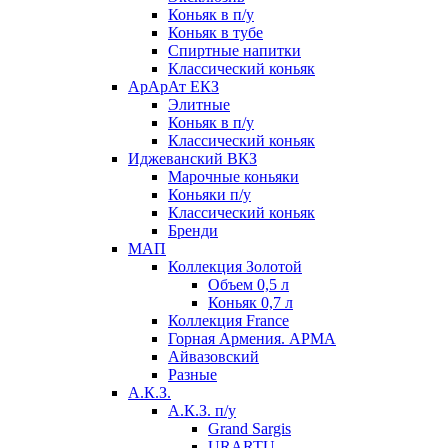
Коньяк в п/у
Коньяк в тубе
Спиртные напитки
Классический коньяк
АрАрАт ЕКЗ
Элитные
Коньяк в п/у
Классический коньяк
Иджеванский ВКЗ
Марочные коньяки
Коньяки п/у
Классический коньяк
Бренди
МАП
Коллекция Золотой
Объем 0,5 л
Коньяк 0,7 л
Коллекция France
Горная Армения. АРМА
Айвазовский
Разные
А.К.З.
А.К.З. п/у
Grand Sargis
URARTU