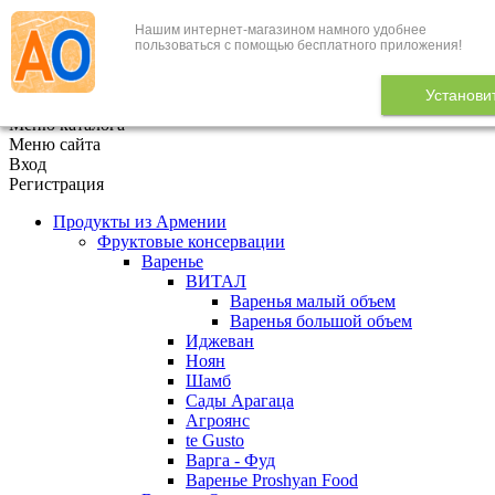
Нашим интернет-магазином намного удобнее
+7 (495) 646-888-1
пользоваться с помощью бесплатного приложения!
В корзине
0
товаров
Установи
x
Меню каталога
Меню сайта
Вход
Регистрация
Продукты из Армении
Фруктовые консервации
Варенье
ВИТАЛ
Варенья малый объем
Варенья большой объем
Иджеван
Ноян
Шамб
Сады Арагаца
Агроянс
te Gusto
Варга - Фуд
Варенье Proshyan Food