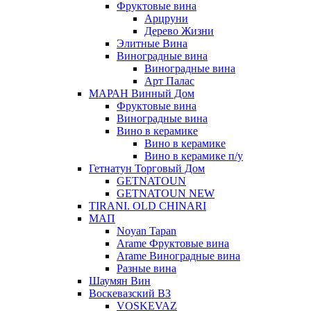
Фруктовые вина
Арцруни
Дерево Жизни
Элитные Вина
Виноградные вина
Виноградные вина
Арт Палас
МАРАН Винный Дом
Фруктовые вина
Виноградные вина
Вино в керамике
Вино в керамике
Вино в керамике п/у
Гетнатун Торговый Дом
GETNATOUN
GETNATOUN NEW
TIRANI. OLD CHINARI
МАП
Noyan Tapan
Arame Фруктовые вина
Arame Виноградные вина
Разные вина
Шаумян Вин
Воскевазский ВЗ
VOSKEVAZ