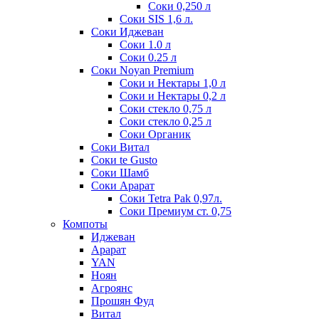
Соки 0,250 л
Соки SIS 1,6 л.
Соки Иджеван
Соки 1.0 л
Соки 0.25 л
Соки Noyan Premium
Соки и Нектары 1,0 л
Соки и Нектары 0,2 л
Соки стекло 0,75 л
Соки стекло 0,25 л
Соки Органик
Соки Витал
Соки te Gusto
Соки Шамб
Соки Арарат
Соки Tetra Pak 0,97л.
Соки Премиум ст. 0,75
Компоты
Иджеван
Арарат
YAN
Ноян
Агроянс
Прошян Фуд
Витал