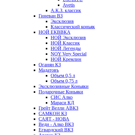
Avetis
А.К.З. классик
Гиневан ВЗ
Эксклюзив
Классический коньяк
НОЙ ЕКВВКА
НОЙ Эксклюзив
НОЙ Классик
НОЙ Легенды
NOY Very Speсial
НОЙ Кремлин
Оганян КЗ
Мадатовъ
Объем 0,5 л
Объем 0,75 л
Эксклюзивные Коньяки
Подарочные Коньяки
СИС Алко
Мараси КД
Грейт Велли АВКЗ
САМКОН КЗ
САЯТ - НОВА
Веди - Алко ВКЗ
Егвардский ВКЗ