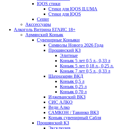
IQOS стики
Стики для IQOS ILUMA
Стики для IQOS
Сenter
Акссессуары
Алкоголь Витрина ЕГАИС 18+
Армянский Коньяк
Сувенирные Коньяки
Символы Нового 2026 Года
Прошянский КЗ
Элитные
Коньяк 5 лет 0,5 л., 0,33 л
Коньяк 5 лет 0,18 л., 0,25 л.
Коньяк 7 лет 0,5 л., 0,33 л
Шахназарян ВКД
Коньяк 0,5 л
Коньяк 0,25 л
Коньяк 0,70 л
Иджеванский ВКЗ
СИС АЛКО
Веди Алко
САМКОН / Тавинко ВКЗ
Коньяк сувенирный Сабля
Прошянский КЗ
Эксклюзив