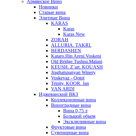
Армянское Вино
Новинки
Старые вина
Элитные Вина
KARAS
Karas
Karas New
ZORAH
ALLURIA. TAKRI.
BERDASHEN
Kataro.Hin Areni.Voskeni
Old Bridge.Tushpa.Malani
KEUSH. Z’art. KOUASH
Jraghatspanyan Winery
Voskevaz - Qotot
Trinity. KOOR. Jan
VAN ARDI
Иджеванский ВКЗ
Коллекционные вина
Виноградные вина
Вина 0,75 л
Большой объем
Эксклюзивные вина
Фруктовые вина
Cувенирные вина