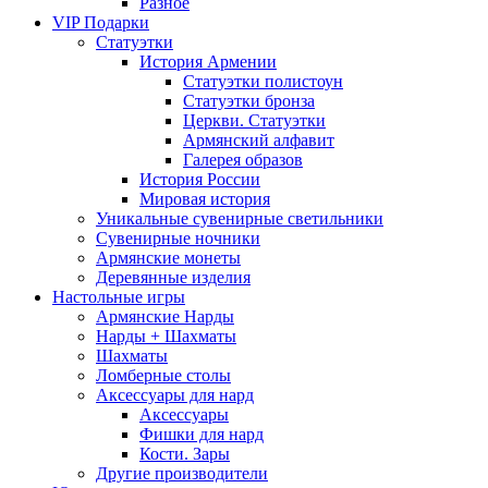
Разное
VIP Подарки
Статуэтки
История Армении
Статуэтки полистоун
Статуэтки бронза
Церкви. Статуэтки
Армянский алфавит
Галерея образов
История России
Мировая история
Уникальные сувенирные светильники
Сувенирные ночники
Армянские монеты
Деревянные изделия
Настольные игры
Армянские Нарды
Нарды + Шахматы
Шахматы
Ломберные столы
Аксессуары для нард
Аксессуары
Фишки для нард
Кости. Зары
Другие производители