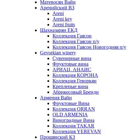
Матевосян Вайн
Аренийский ВЗ
Areni
Areni key
Areni fruits
Шахназарян ЕКД
Коллекция Гаясон
Коллекция Гаясон п/у
Коллекция Гаясон Новогодняя п/у
Gevorkian winery
Сувенирные вина
Фруктовые вина
АРИАЦ. АНАИС
Коллекция КОРОНА
Коллекция Геворкян
Крепленые вина
Абрикосовый Бренди
Армения Вайн
Фруктовые Вина
Коллекция ORRAN
OLD ARMENIA
Виноградные Вина
Коллекция TAKAR
Коллекция YEREVAN
Прошянский КЗ