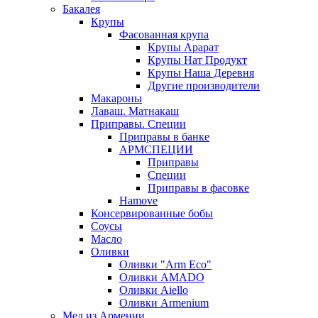
Бакалея
Крупы
Фасованная крупа
Крупы Арарат
Крупы Нат Продукт
Крупы Наша Деревня
Другие производители
Макароны
Лаваш. Матнакаш
Приправы. Специи
Приправы в банке
АРМСПЕЦИИ
Приправы
Специи
Приправы в фасовке
Hamove
Консервированные бобы
Соусы
Масло
Оливки
Оливки "Arm Eco"
Оливки AMADO
Оливки Aiello
Оливки Armenium
Мед из Армении