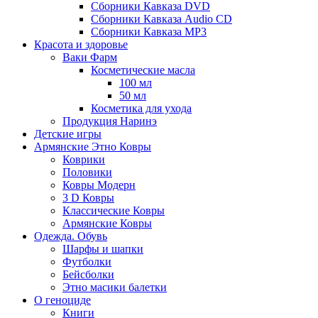
Сборники Кавказа DVD
Сборники Кавказа Audio CD
Сборники Кавказа MP3
Красота и здоровье
Ваки Фарм
Косметические масла
100 мл
50 мл
Косметика для ухода
Продукция Наринэ
Детские игры
Армянские Этно Ковры
Коврики
Половики
Ковры Модерн
3 D Ковры
Классические Ковры
Армянские Ковры
Одежда. Обувь
Шарфы и шапки
Футболки
Бейсболки
Этно масики балетки
О геноциде
Книги