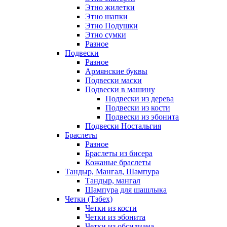
Этно жилетки
Этно шапки
Этно Подушки
Этно сумки
Разное
Подвески
Разное
Армянские буквы
Подвески маски
Подвески в машину
Подвески из дерева
Подвески из кости
Подвески из эбонита
Подвески Ностальгия
Браслеты
Разное
Браслеты из бисера
Кожаные браслеты
Тандыр, Мангал, Шампура
Тандыр, мангал
Шампура для шашлыка
Четки (Тзбех)
Четки из кости
Четки из эбонита
Четки из обсидиана