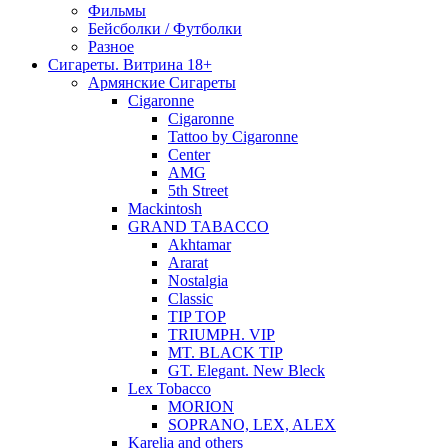
Фильмы
Бейсболки / Футболки
Разное
Сигареты. Витрина 18+
Армянские Сигареты
Cigaronne
Cigaronne
Tattoo by Cigaronne
Center
AMG
5th Street
Mackintosh
GRAND TABACCO
Akhtamar
Ararat
Nostalgia
Classic
TIP TOP
TRIUMPH. VIP
MT. BLACK TIP
GT. Elegant. New Bleck
Lex Tobacco
MORION
SOPRANO, LEX, ALEX
Karelia and others