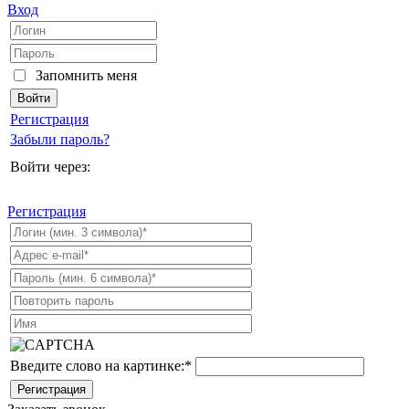
Вход
Запомнить меня
Регистрация
Забыли пароль?
Войти через:
Регистрация
Введите слово на картинке:
*