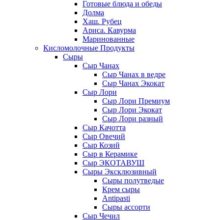
Готовые блюда и обеды
Долма
Хаш. Рубец
Ариса. Кавурма
Маринованные
Кисломолочные Продукты
Сыры
Сыр Чанах
Сыр Чанах в ведре
Сыр Чанах Экокат
Сыр Лори
Сыр Лори Премиум
Сыр Лори Экокат
Сыр Лори разный
Сыр Качотта
Сыр Овечий
Сыр Козий
Сыр в Керамике
Сыр ЭКОТАВУШ
Сыры Эксклюзивный
Сыры полутведые
Крем сыры
Antipasti
Сыры ассорти
Сыр Чечил