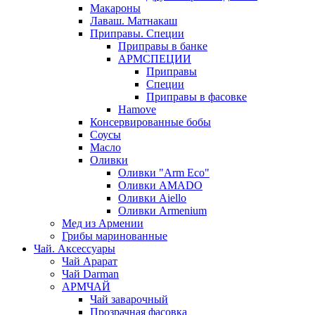
Макароны
Лаваш. Матнакаш
Приправы. Специи
Приправы в банке
АРМСПЕЦИИ
Приправы
Специи
Приправы в фасовке
Hamove
Консервированные бобы
Соусы
Масло
Оливки
Оливки "Arm Eco"
Оливки AMADO
Оливки Aiello
Оливки Armenium
Мед из Армении
Грибы маринованные
Чай. Аксессуары
Чай Арарат
Чай Darman
АРМЧАЙ
Чай заварочный
Прозрачная фасовка