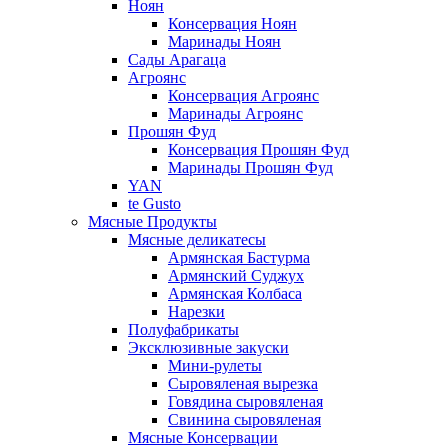
Ноян
Консервация Ноян
Маринады Ноян
Сады Арагаца
Агроянс
Консервация Агроянс
Маринады Агроянс
Прошян Фуд
Консервация Прошян Фуд
Маринады Прошян Фуд
YAN
te Gusto
Мясные Продукты
Мясные деликатесы
Армянская Бастурма
Армянский Суджух
Армянская Колбаса
Нарезки
Полуфабрикаты
Эксклюзивные закуски
Мини-рулеты
Сыровяленая вырезка
Говядина сыровяленая
Свинина сыровяленая
Мясные Консервации