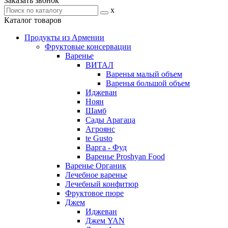
Заказать звонок
x
Каталог товаров
Продукты из Армении
Фруктовые консервации
Варенье
ВИТАЛ
Варенья малый объем
Варенья большой объем
Иджеван
Ноян
Шамб
Сады Арагаца
Агроянс
te Gusto
Варга - Фуд
Варенье Proshyan Food
Варенье Органик
Лечебное варенье
Лечебный конфитюр
Фруктовое пюре
Джем
Иджеван
Джем YAN