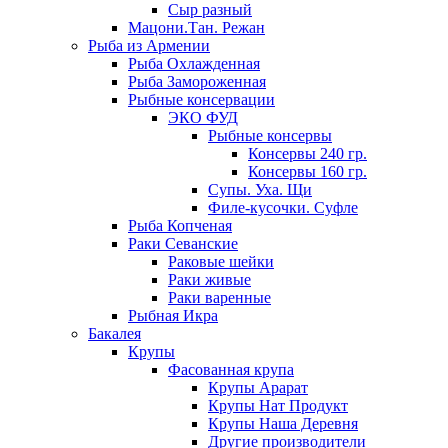
Сыр разный
Мацони.Тан. Режан
Рыба из Армении
Рыба Охлажденная
Рыба Замороженная
Рыбные консервации
ЭКО ФУД
Рыбные консервы
Консервы 240 гр.
Консервы 160 гр.
Супы. Уха. Щи
Филе-кусочки. Суфле
Рыба Копченая
Раки Севанские
Раковые шейки
Раки живые
Раки варенные
Рыбная Икра
Бакалея
Крупы
Фасованная крупа
Крупы Арарат
Крупы Нат Продукт
Крупы Наша Деревня
Другие производители