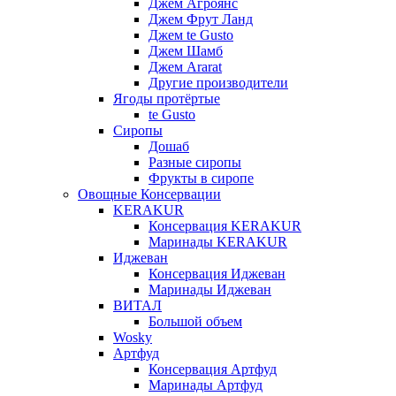
Джем Агроянс
Джем Фрут Ланд
Джем te Gusto
Джем Шамб
Джем Ararat
Другие производители
Ягоды протёртые
te Gusto
Сиропы
Дошаб
Разные сиропы
Фрукты в сиропе
Овощные Консервации
KERAKUR
Консервация KERAKUR
Маринады KERAKUR
Иджеван
Консервация Иджеван
Маринады Иджеван
ВИТАЛ
Большой объем
Wosky
Артфуд
Консервация Артфуд
Маринады Артфуд