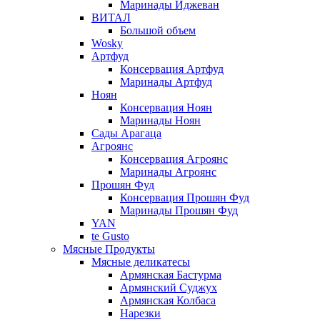
Маринады Иджеван
ВИТАЛ
Большой объем
Wosky
Артфуд
Консервация Артфуд
Маринады Артфуд
Ноян
Консервация Ноян
Маринады Ноян
Сады Арагаца
Агроянс
Консервация Агроянс
Маринады Агроянс
Прошян Фуд
Консервация Прошян Фуд
Маринады Прошян Фуд
YAN
te Gusto
Мясные Продукты
Мясные деликатесы
Армянская Бастурма
Армянский Суджух
Армянская Колбаса
Нарезки