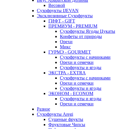
Вкус Араратской Долины
Весовой
Сухофрукты IJEVAN
Эксклюзивные Сухофрукты
ГИФТ - GIFT
ПРЕМИУМ - PREMIUM
Сухофрукты Ягоды Цукаты
Конфеты от природы
Орехи
Микс
ГУРМЭ - GOURMET
Сухофрукты с начинками
Орехи и семечки
Сухофрукты и ягоды
ЭКСТРА - EXTRA
Сухофрукты с начинками
Орехи и семечки
Сухофрукты и ягоды
ЭКОНОМ - ECONOM
Сухофрукты и ягоды
Орехи и семечки
Разное
Сухофрукты Aregi
Сушеные фрукты
Фруктовые Чипсы