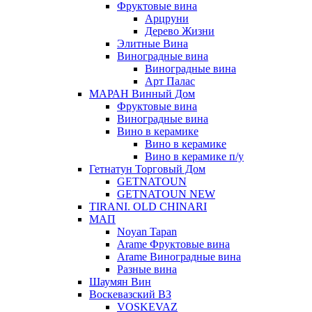
Фруктовые вина
Арцруни
Дерево Жизни
Элитные Вина
Виноградные вина
Виноградные вина
Арт Палас
МАРАН Винный Дом
Фруктовые вина
Виноградные вина
Вино в керамике
Вино в керамике
Вино в керамике п/у
Гетнатун Торговый Дом
GETNATOUN
GETNATOUN NEW
TIRANI. OLD CHINARI
МАП
Noyan Tapan
Arame Фруктовые вина
Arame Виноградные вина
Разные вина
Шаумян Вин
Воскевазский ВЗ
VOSKEVAZ