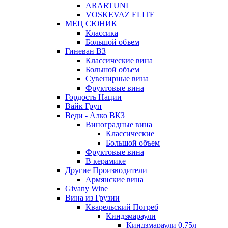
ARARTUNI
VOSKEVAZ ELITE
МЕЦ СЮНИК
Классика
Большой объем
Гиневан ВЗ
Классические вина
Большой объем
Сувенирные вина
Фруктовые вина
Гордость Нации
Вайк Груп
Веди - Алко ВКЗ
Виноградные вина
Классические
Большой объем
Фруктовые вина
В керамике
Другие Производители
Армянские вина
Givany Wine
Вина из Грузии
Кварельский Погреб
Киндзмараули
Киндзмараули 0,75л