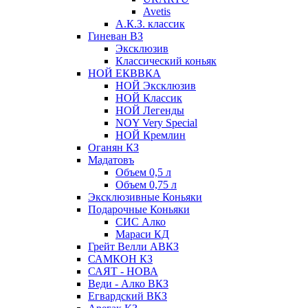
Avetis
А.К.З. классик
Гиневан ВЗ
Эксклюзив
Классический коньяк
НОЙ ЕКВВКА
НОЙ Эксклюзив
НОЙ Классик
НОЙ Легенды
NOY Very Speсial
НОЙ Кремлин
Оганян КЗ
Мадатовъ
Объем 0,5 л
Объем 0,75 л
Эксклюзивные Коньяки
Подарочные Коньяки
СИС Алко
Мараси КД
Грейт Велли АВКЗ
САМКОН КЗ
САЯТ - НОВА
Веди - Алко ВКЗ
Егвардский ВКЗ