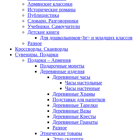
Армянские классики
Исторические романы
Публицистика
Словари. Разговорники
Учебники. Самоучители
Детские книги
Для дошкольников<br> и младших классов
Разное
Кроссворды. Сканворды
Сувениры. Подарки
Подарки – Армения
Подарочные монеты
Деревянные изделия
Деревянные часы
Часы настольные
Часы настенные
Деревянные Храмы
Подставки для напитков
Деревянные Тарелки
Деревянные Вазы
Деревянные Кресты
Деревянные Гранаты
Разное
Этнические товары
Этно скатерти