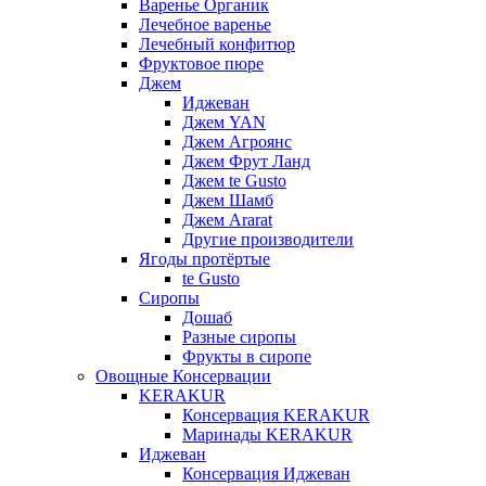
Варенье Органик
Лечебное варенье
Лечебный конфитюр
Фруктовое пюре
Джем
Иджеван
Джем YAN
Джем Агроянс
Джем Фрут Ланд
Джем te Gusto
Джем Шамб
Джем Ararat
Другие производители
Ягоды протёртые
te Gusto
Сиропы
Дошаб
Разные сиропы
Фрукты в сиропе
Овощные Консервации
KERAKUR
Консервация KERAKUR
Маринады KERAKUR
Иджеван
Консервация Иджеван