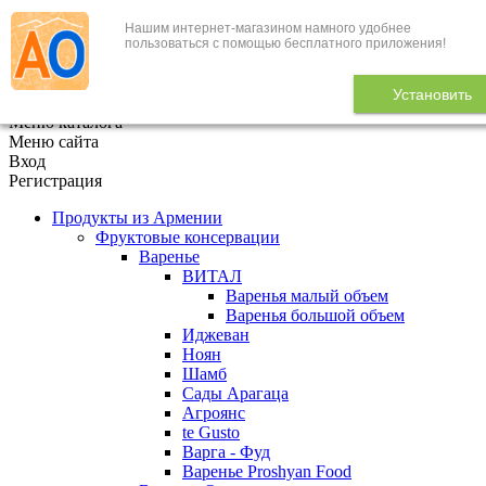
Нашим интернет-магазином намного удобнее
+7 (495) 646-888-1
пользоваться с помощью бесплатного приложения!
В корзине
0
товаров
Установить
x
Меню каталога
Меню сайта
Вход
Регистрация
Продукты из Армении
Фруктовые консервации
Варенье
ВИТАЛ
Варенья малый объем
Варенья большой объем
Иджеван
Ноян
Шамб
Сады Арагаца
Агроянс
te Gusto
Варга - Фуд
Варенье Proshyan Food