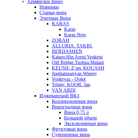
Армянское Вино
Новинки
Старые вина
Элитные Вина
KARAS
Karas
Karas New
ZORAH
ALLURIA. TAKRI.
BERDASHEN
Kataro.Hin Areni.Voskeni
Old Bridge.Tushpa.Malani
KEUSH. Z’art. KOUASH
Jraghatspanyan Winery
Voskevaz - Qotot
Trinity. KOOR. Jan
VAN ARDI
Иджеванский ВКЗ
Коллекционные вина
Виноградные вина
Вина 0,75 л
Большой объем
Эксклюзивные вина
Фруктовые вина
Cувенирные вина