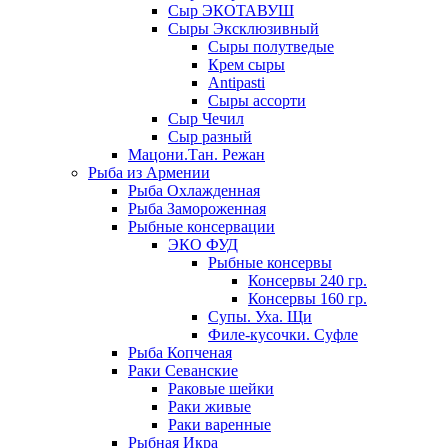
Сыр ЭКОТАВУШ
Сыры Эксклюзивный
Сыры полутведые
Крем сыры
Antipasti
Сыры ассорти
Сыр Чечил
Сыр разный
Мацони.Тан. Режан
Рыба из Армении
Рыба Охлажденная
Рыба Замороженная
Рыбные консервации
ЭКО ФУД
Рыбные консервы
Консервы 240 гр.
Консервы 160 гр.
Супы. Уха. Щи
Филе-кусочки. Суфле
Рыба Копченая
Раки Севанские
Раковые шейки
Раки живые
Раки варенные
Рыбная Икра