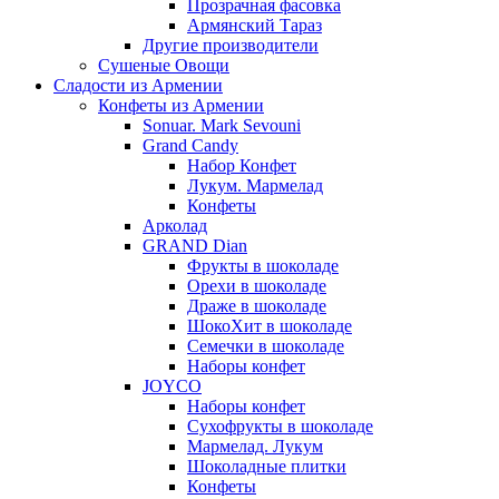
Прозрачная фасовка
Армянский Тараз
Другие производители
Сушеные Овощи
Сладости из Армении
Конфеты из Армении
Sonuar. Mark Sevouni
Grand Candy
Набор Конфет
Лукум. Мармелад
Конфеты
Арколад
GRAND Dian
Фрукты в шоколаде
Орехи в шоколаде
Драже в шоколаде
ШокоХит в шоколаде
Семечки в шоколаде
Наборы конфет
JOYCO
Наборы конфет
Сухофрукты в шоколаде
Мармелад. Лукум
Шоколадные плитки
Конфеты