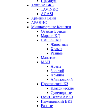
Премиум
Тавинко ВКЗ
TAVINKO
AGASI
Армения Вайн
АРАДИС
Миниатюрные Коньяки
Оганян Бренди
Мараси КД
СИС АЛКО
Животные
Храмы
Разные
Мадатовъ
МАП
Арамэ
Золотой
Армина
Айвазовский
Прошянский КЗ
Классические
Сувенирные
Грейт Велли АВКЗ
Иджеванский ВКЗ
Разные