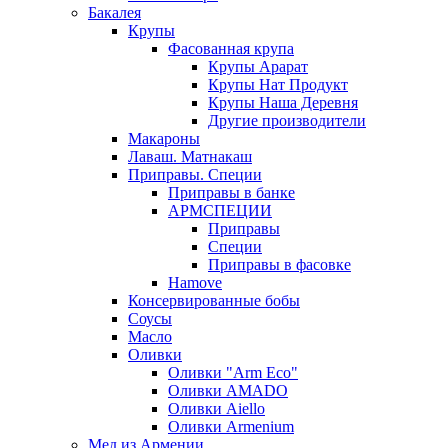
Бакалея
Крупы
Фасованная крупа
Крупы Арарат
Крупы Нат Продукт
Крупы Наша Деревня
Другие производители
Макароны
Лаваш. Матнакаш
Приправы. Специи
Приправы в банке
АРМСПЕЦИИ
Приправы
Специи
Приправы в фасовке
Hamove
Консервированные бобы
Соусы
Масло
Оливки
Оливки "Arm Eco"
Оливки AMADO
Оливки Aiello
Оливки Armenium
Мед из Армении