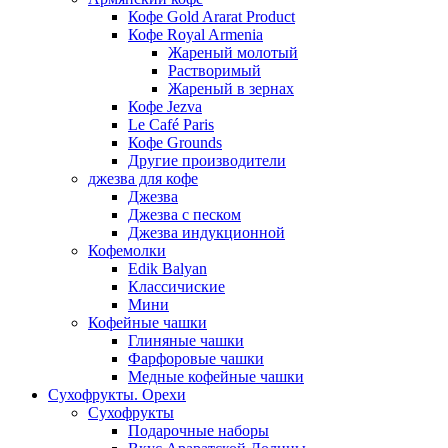
Кофе Gold Ararat Product
Кофе Royal Armenia
Жареный молотый
Растворимый
Жареный в зернах
Кофе Jezva
Le Café Paris
Кофе Grounds
Другие производители
джезва для кофе
Джезва
Джезва с песком
Джезва индукционной
Кофемолки
Edik Balyan
Классичиские
Мини
Кофейные чашки
Глиняные чашки
Фарфоровые чашки
Медные кофейные чашки
Сухофрукты. Орехи
Сухофрукты
Подарочные наборы