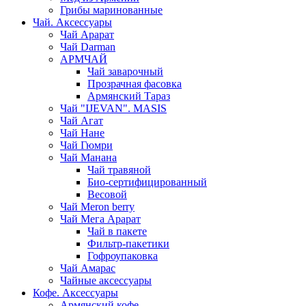
Грибы маринованные
Чай. Аксессуары
Чай Арарат
Чай Darman
АРМЧАЙ
Чай заварочный
Прозрачная фасовка
Армянский Тараз
Чай "IJEVAN". MASIS
Чай Агат
Чай Нане
Чай Гюмри
Чай Манана
Чай травяной
Био-сертифицированный
Весовой
Чай Meron berry
Чай Мега Арарат
Чай в пакете
Фильтр-пакетики
Гофроупаковка
Чай Амарас
Чайные аксессуары
Кофе. Аксессуары
Армянский кофе