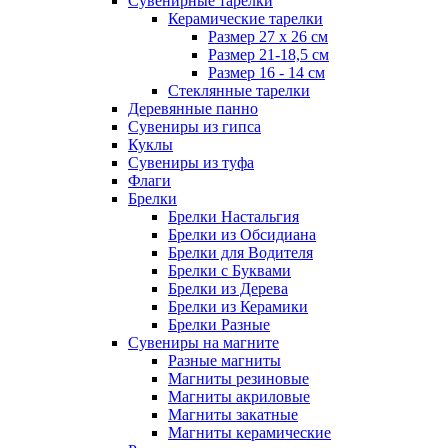
Сувенирные тарелки
Керамические тарелки
Размер 27 х 26 см
Размер 21-18,5 см
Размер 16 - 14 см
Стеклянные тарелки
Деревянные панно
Сувениры из гипса
Куклы
Сувениры из туфа
Флаги
Брелки
Брелки Настальгия
Брелки из Обсидиана
Брелки для Водителя
Брелки с Буквами
Брелки из Дерева
Брелки из Керамики
Брелки Разные
Сувениры на магните
Разные магниты
Магниты резиновые
Магниты акриловые
Магниты закатные
Магниты керамические