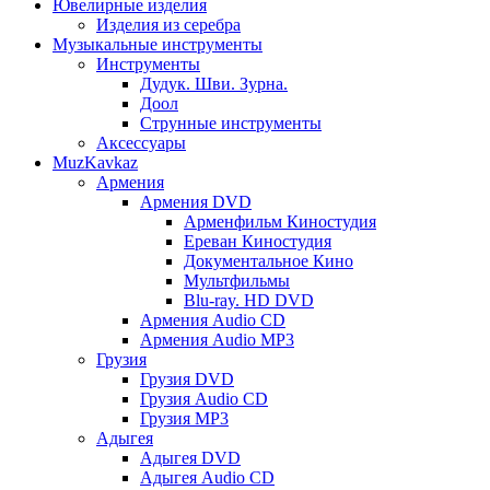
Ювелирные изделия
Изделия из серебра
Музыкальные инструменты
Инструменты
Дудук. Шви. Зурна.
Доол
Струнные инструменты
Аксессуары
MuzKavkaz
Армения
Армения DVD
Арменфильм Киностудия
Ереван Киностудия
Документальное Кино
Мультфильмы
Blu-ray. HD DVD
Армения Audio CD
Армения Audio MP3
Грузия
Грузия DVD
Грузия Audio CD
Грузия MP3
Адыгея
Адыгея DVD
Адыгея Audio CD