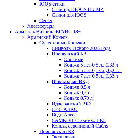
IQOS стики
Стики для IQOS ILUMA
Стики для IQOS
Сenter
Акссессуары
Алкоголь Витрина ЕГАИС 18+
Армянский Коньяк
Сувенирные Коньяки
Символы Нового 2026 Года
Прошянский КЗ
Элитные
Коньяк 5 лет 0,5 л., 0,33 л
Коньяк 5 лет 0,18 л., 0,25 л.
Коньяк 7 лет 0,5 л., 0,33 л
Шахназарян ВКД
Коньяк 0,5 л
Коньяк 0,25 л
Коньяк 0,70 л
Иджеванский ВКЗ
СИС АЛКО
Веди Алко
САМКОН / Тавинко ВКЗ
Коньяк сувенирный Сабля
Прошянский КЗ
Эксклюзив