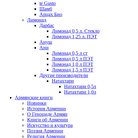
te Gusto
Шамб
Арцах Био
Лимонад
Дарбас
Лимонад 0,5 л. Стекло
Лимонад 1,25 л. ПЭТ
Ануш
Ани
Лимонад 0,5 л ст
Лимонад 0,5 л ПЭТ
Лимонад 1,0 л ПЭТ
Лимонад 1,5 л ПЭТ
Другие производители
Натахтари
Натахтари 0,5л
Натахтари 1,0л
Армянские книги
Новинки
История Армении
О Геноциде Армян
Книги об Армении
Иcкусство и культура
Поэзия Армении
Религия Армении