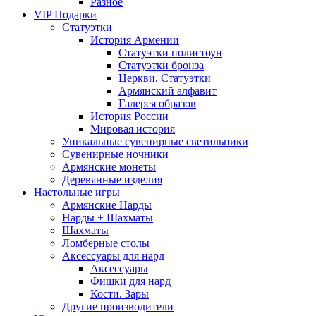
Разное
VIP Подарки
Статуэтки
История Армении
Статуэтки полистоун
Статуэтки бронза
Церкви. Статуэтки
Армянский алфавит
Галерея образов
История России
Мировая история
Уникальные сувенирные светильники
Сувенирные ночники
Армянские монеты
Деревянные изделия
Настольные игры
Армянские Нарды
Нарды + Шахматы
Шахматы
Ломберные столы
Аксессуары для нард
Аксессуары
Фишки для нард
Кости. Зары
Другие производители