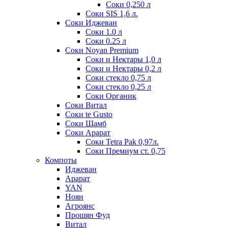
Соки 0,250 л
Соки SIS 1,6 л.
Соки Иджеван
Соки 1.0 л
Соки 0.25 л
Соки Noyan Premium
Соки и Нектары 1,0 л
Соки и Нектары 0,2 л
Соки стекло 0,75 л
Соки стекло 0,25 л
Соки Органик
Соки Витал
Соки te Gusto
Соки Шамб
Соки Арарат
Соки Tetra Pak 0,97л.
Соки Премиум ст. 0,75
Компоты
Иджеван
Арарат
YAN
Ноян
Агроянс
Прошян Фуд
Витал