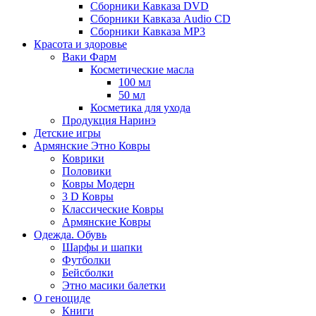
Сборники Кавказа DVD
Сборники Кавказа Audio CD
Сборники Кавказа MP3
Красота и здоровье
Ваки Фарм
Косметические масла
100 мл
50 мл
Косметика для ухода
Продукция Наринэ
Детские игры
Армянские Этно Ковры
Коврики
Половики
Ковры Модерн
3 D Ковры
Классические Ковры
Армянские Ковры
Одежда. Обувь
Шарфы и шапки
Футболки
Бейсболки
Этно масики балетки
О геноциде
Книги