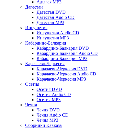
Адыгея MP3
Дагестан
Дагестан DVD
Дагестан Audio CD
Дагестан MP3
Ингушетия
Ингушетия Audio CD
Ингушетия MP3
Кабардино-Балкария
Кабардино-Балкария DVD
Кабардино-Балкария Audio CD
Кабардино-Балкария MP3
Карачаево-Черкесия
Карачаево-Черкесия DVD
Карачаево-Черкесия Audio CD
Карачаево-Черкесия MP3
Осетия
Осетия DVD
Осетия Audio CD
Осетия MP3
Чечня
Чечня DVD
Чечня Audio CD
Чечня MP3
Сборники Кавказа