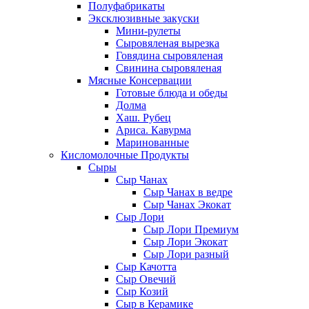
Полуфабрикаты
Эксклюзивные закуски
Мини-рулеты
Сыровяленая вырезка
Говядина сыровяленая
Свинина сыровяленая
Мясные Консервации
Готовые блюда и обеды
Долма
Хаш. Рубец
Ариса. Кавурма
Маринованные
Кисломолочные Продукты
Сыры
Сыр Чанах
Сыр Чанах в ведре
Сыр Чанах Экокат
Сыр Лори
Сыр Лори Премиум
Сыр Лори Экокат
Сыр Лори разный
Сыр Качотта
Сыр Овечий
Сыр Козий
Сыр в Керамике