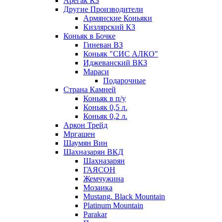
Арегак КЗ
Другие Производители
Армянские Коньяки
Кизлярский КЗ
Коньяк в Бочке
Гиневан ВЗ
Коньяк "СИС АЛКО"
Иджеванский ВКЗ
Мараси
Подарочные
Страна Камней
Коньяк в п/у
Коньяк 0,5 л.
Коньяк 0,2 л.
Аркон Трейд
Мргашен
Шаумян Вин
Шахназарян ВКД
Шахназарян
ГАЯСОН
Жемчужина
Мозаика
Mustang. Black Mountain
Platinum Mountain
Parakar