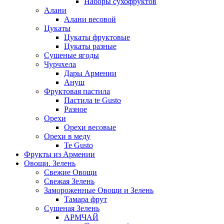
Наборы сухофруктов
Алани
Алани весовой
Цукаты
Цукаты фруктовые
Цукаты разные
Сушеные ягоды
Чурчхела
Дары Армении
Ануш
Фруктовая пастила
Пастила te Gusto
Разное
Орехи
Орехи весовые
Орехи в меду
Te Gusto
Фрукты из Армении
Овощи. Зелень
Свежие Овощи
Свежая Зелень
Замороженные Овощи и Зелень
Тамара фрут
Сушеная Зелень
АРМЧАЙ