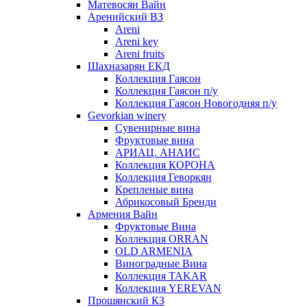
Матевосян Вайн
Аренийский ВЗ
Areni
Areni key
Areni fruits
Шахназарян ЕКД
Коллекция Гаясон
Коллекция Гаясон п/у
Коллекция Гаясон Новогодняя п/у
Gevorkian winery
Сувенирные вина
Фруктовые вина
АРИАЦ. АНАИС
Коллекция КОРОНА
Коллекция Геворкян
Крепленые вина
Абрикосовый Бренди
Армения Вайн
Фруктовые Вина
Коллекция ORRAN
OLD ARMENIA
Виноградные Вина
Коллекция TAKAR
Коллекция YEREVAN
Прошянский КЗ