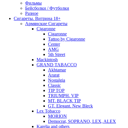
Фильмы
Бейсболки / Футболки
Разное
Сигареты. Витрина 18+
Армянские Сигареты
Cigaronne
Cigaronne
Tattoo by Cigaronne
Center
AMG
5th Street
Mackintosh
GRAND TABACCO
Akhtamar
Ararat
Nostalgia
Classic
TIP TOP
TRIUMPH. VIP
MT. BLACK TIP
GT. Elegant. New Bleck
Lex Tobacco
MORION
Democrat, SOPRANO, LEX, ALEX
Karelia and others