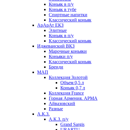
Коньяк в п/у
Коньяк в тубе
Спиртные напитки
Классический коньяк
АрАрАт ЕКЗ
Элитные
Коньяк в п/у
Классический коньяк
Иджеванский ВКЗ
Марочные коньяки
Коньяки п/у
Классический коньяк
Бренди
МАП
Коллекция Золотой
Объем 0,5 л
Коньяк 0,7 л
Коллекция France
Горная Армения. АРМА
Айвазовский
Разные
А.К.З.
А.К.З. п/у
Grand Sargis
URARTU