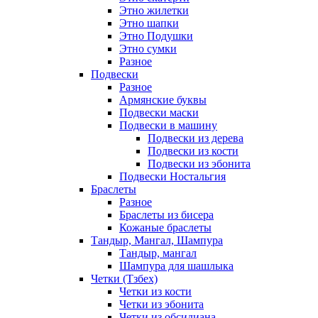
Этно жилетки
Этно шапки
Этно Подушки
Этно сумки
Разное
Подвески
Разное
Армянские буквы
Подвески маски
Подвески в машину
Подвески из дерева
Подвески из кости
Подвески из эбонита
Подвески Ностальгия
Браслеты
Разное
Браслеты из бисера
Кожаные браслеты
Тандыр, Мангал, Шампура
Тандыр, мангал
Шампура для шашлыка
Четки (Тзбех)
Четки из кости
Четки из эбонита
Четки из обсидиана