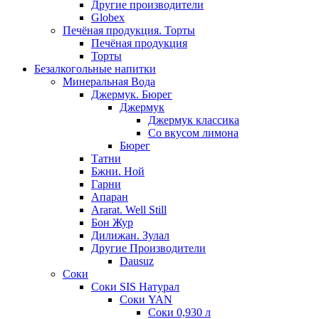
Другие производители
Globex
Печёная продукция. Торты
Печёная продукция
Торты
Безалкогольные напитки
Минеральная Вода
Джермук. Бюрег
Джермук
Джермук классика
Со вкусом лимона
Бюрег
Татни
Бжни. Ной
Гарни
Апаран
Ararat. Well Still
Бон Жур
Дилижан. Зулал
Другие Производители
Dausuz
Соки
Соки SIS Натурал
Соки YAN
Соки 0,930 л