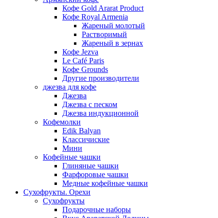
Кофе Gold Ararat Product
Кофе Royal Armenia
Жареный молотый
Растворимый
Жареный в зернах
Кофе Jezva
Le Café Paris
Кофе Grounds
Другие производители
джезва для кофе
Джезва
Джезва с песком
Джезва индукционной
Кофемолки
Edik Balyan
Классичиские
Мини
Кофейные чашки
Глиняные чашки
Фарфоровые чашки
Медные кофейные чашки
Сухофрукты. Орехи
Сухофрукты
Подарочные наборы