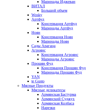
Маринады Иджеван
ВИТАЛ
Большой объем
Wosky
Артфуд
Консервация Артфуд
Маринады Артфуд
Ноян
Консервация Ноян
Маринады Ноян
Сады Арагаца
Агроянс
Консервация Агроянс
Маринады Агроянс
Прошян Фуд
Консервация Прошян Фуд
Маринады Прошян Фуд
YAN
te Gusto
Мясные Продукты
Мясные деликатесы
Армянская Бастурма
Армянский Суджух
Армянская Колбаса
Нарезки