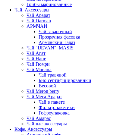
Грибы маринованные
Чай. Аксессуары
Чай Арарат
Чай Darman
АРМЧАЙ
Чай заварочный
Прозрачная фасовка
Армянский Тараз
Чай "IJEVAN". MASIS
Чай Агат
Чай Нане
Чай Гюмри
Чай Манана
Чай травяной
Био-сертифицированный
Весовой
Чай Meron berry
Чай Мега Арарат
Чай в пакете
Фильтр-пакетики
Гофроупаковка
Чай Амарас
Чайные аксессуары
Кофе. Аксессуары
Армянский кофе