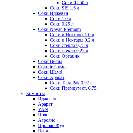
Соки 0,250 л
Соки SIS 1,6 л.
Соки Иджеван
Соки 1.0 л
Соки 0.25 л
Соки Noyan Premium
Соки и Нектары 1,0 л
Соки и Нектары 0,2 л
Соки стекло 0,75 л
Соки стекло 0,25 л
Соки Органик
Соки Витал
Соки te Gusto
Соки Шамб
Соки Арарат
Соки Tetra Pak 0,97л.
Соки Премиум ст. 0,75
Компоты
Иджеван
Арарат
YAN
Ноян
Агроянс
Прошян Фуд
Витал