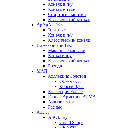
Коньяк в п/у
Коньяк в тубе
Спиртные напитки
Классический коньяк
АрАрАт ЕКЗ
Элитные
Коньяк в п/у
Классический коньяк
Иджеванский ВКЗ
Марочные коньяки
Коньяки п/у
Классический коньяк
Бренди
МАП
Коллекция Золотой
Объем 0,5 л
Коньяк 0,7 л
Коллекция France
Горная Армения. АРМА
Айвазовский
Разные
А.К.З.
А.К.З. п/у
Grand Sargis
URARTU