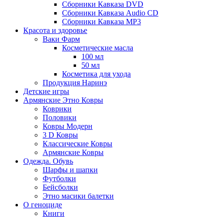
Сборники Кавказа DVD
Сборники Кавказа Audio CD
Сборники Кавказа MP3
Красота и здоровье
Ваки Фарм
Косметические масла
100 мл
50 мл
Косметика для ухода
Продукция Наринэ
Детские игры
Армянские Этно Ковры
Коврики
Половики
Ковры Модерн
3 D Ковры
Классические Ковры
Армянские Ковры
Одежда. Обувь
Шарфы и шапки
Футболки
Бейсболки
Этно масики балетки
О геноциде
Книги