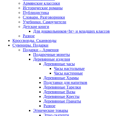
Армянские классики
Исторические романы
Публицистика
Словари. Разговорники
Учебники. Самоучители
Детские книги
Для дошкольников<br> и младших классов
Разное
Кроссворды. Сканворды
Сувениры. Подарки
Подарки – Армения
Подарочные монеты
Деревянные изделия
Деревянные часы
Часы настольные
Часы настенные
Деревянные Храмы
Подставки для напитков
Деревянные Тарелки
Деревянные Вазы
Деревянные Кресты
Деревянные Гранаты
Разное
Этнические товары
Этно скатерти