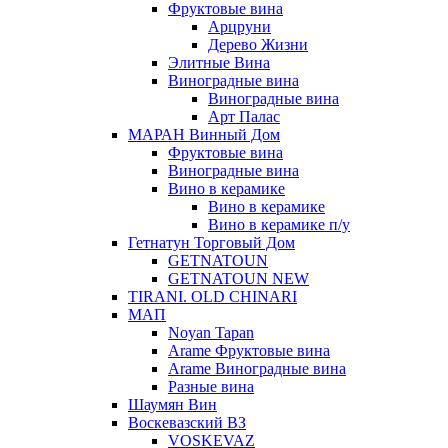
Фруктовые вина
Арцруни
Дерево Жизни
Элитные Вина
Виноградные вина
Виноградные вина
Арт Палас
МАРАН Винный Дом
Фруктовые вина
Виноградные вина
Вино в керамике
Вино в керамике
Вино в керамике п/у
Гетнатун Торговый Дом
GETNATOUN
GETNATOUN NEW
TIRANI. OLD CHINARI
МАП
Noyan Tapan
Arame Фруктовые вина
Arame Виноградные вина
Разные вина
Шаумян Вин
Воскевазский ВЗ
VOSKEVAZ