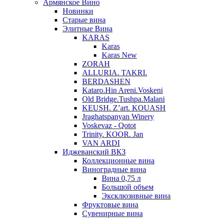
Армянское Вино
Новинки
Старые вина
Элитные Вина
KARAS
Karas
Karas New
ZORAH
ALLURIA. TAKRI.
BERDASHEN
Kataro.Hin Areni.Voskeni
Old Bridge.Tushpa.Malani
KEUSH. Z’art. KOUASH
Jraghatspanyan Winery
Voskevaz - Qotot
Trinity. KOOR. Jan
VAN ARDI
Иджеванский ВКЗ
Коллекционные вина
Виноградные вина
Вина 0,75 л
Большой объем
Эксклюзивные вина
Фруктовые вина
Cувенирные вина