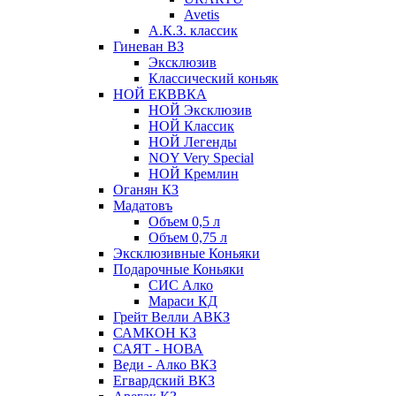
Avetis
А.К.З. классик
Гиневан ВЗ
Эксклюзив
Классический коньяк
НОЙ ЕКВВКА
НОЙ Эксклюзив
НОЙ Классик
НОЙ Легенды
NOY Very Speсial
НОЙ Кремлин
Оганян КЗ
Мадатовъ
Объем 0,5 л
Объем 0,75 л
Эксклюзивные Коньяки
Подарочные Коньяки
СИС Алко
Мараси КД
Грейт Велли АВКЗ
САМКОН КЗ
САЯТ - НОВА
Веди - Алко ВКЗ
Егвардский ВКЗ