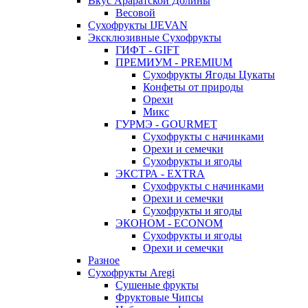
Вкус Араратской Долины
Весовой
Сухофрукты IJEVAN
Эксклюзивные Сухофрукты
ГИФТ - GIFT
ПРЕМИУМ - PREMIUM
Сухофрукты Ягоды Цукаты
Конфеты от природы
Орехи
Микс
ГУРМЭ - GOURMET
Сухофрукты с начинками
Орехи и семечки
Сухофрукты и ягоды
ЭКСТРА - EXTRA
Сухофрукты с начинками
Орехи и семечки
Сухофрукты и ягоды
ЭКОНОМ - ECONOM
Сухофрукты и ягоды
Орехи и семечки
Разное
Сухофрукты Aregi
Сушеные фрукты
Фруктовые Чипсы