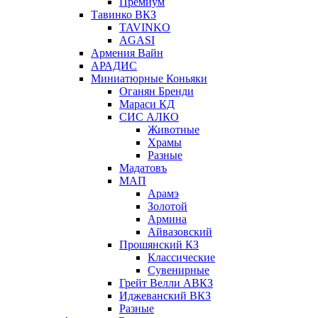
Премиум
Тавинко ВКЗ
TAVINKO
AGASI
Армения Вайн
АРАДИС
Миниатюрные Коньяки
Оганян Бренди
Мараси КД
СИС АЛКО
Животные
Храмы
Разные
Мадатовъ
МАП
Арамэ
Золотой
Армина
Айвазовский
Прошянский КЗ
Классические
Сувенирные
Грейт Велли АВКЗ
Иджеванский ВКЗ
Разные