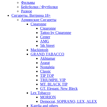
Фильмы
Бейсболки / Футболки
Разное
Сигареты. Витрина 18+
Армянские Сигареты
Cigaronne
Cigaronne
Tattoo by Cigaronne
Center
AMG
5th Street
Mackintosh
GRAND TABACCO
Akhtamar
Ararat
Nostalgia
Classic
TIP TOP
TRIUMPH. VIP
MT. BLACK TIP
GT. Elegant. New Bleck
Lex Tobacco
MORION
Democrat, SOPRANO, LEX, ALEX
Karelia and others