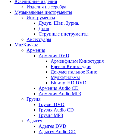
Ювелирные изделия
Изделия из серебра
Музыкальные инструменты
Инструменты
Дудук. Шви. Зурна.
Доол
Струнные инструменты
Аксессуары
MuzKavkaz
Армения
Армения DVD
Арменфильм Киностудия
Ереван Киностудия
Документальное Кино
Мультфильмы
Blu-ray. HD DVD
Армения Audio CD
Армения Audio MP3
Грузия
Грузия DVD
Грузия Audio CD
Грузия MP3
Адыгея
Адыгея DVD
Адыгея Audio CD