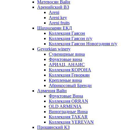
Матевосян Вайн
Аренийский ВЗ
Areni
Areni key
Areni fruits
Шахназарян ЕКД
Коллекция Гаясон
Коллекция Гаясон п/у
Коллекция Гаясон Новогодняя п/у
Gevorkian winery
Сувенирные вина
Фруктовые вина
АРИАЦ. АНАИС
Коллекция КОРОНА
Коллекция Геворкян
Крепленые вина
Абрикосовый Бренди
Армения Вайн
Фруктовые Вина
Коллекция ORRAN
OLD ARMENIA
Виноградные Вина
Коллекция TAKAR
Коллекция YEREVAN
Прошянский КЗ