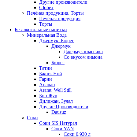
Другие производители
Globex
Печёная продукция. Торты
Печёная продукция
Торты
Безалкогольные напитки
Минеральная Вода
Джермук. Бюрег
Джермук
Джермук классика
Со вкусом лимона
Бюрег
Татни
Бжни. Ной
Гарни
Апаран
Ararat. Well Still
Бон Жур
Дилижан. Зулал
Другие Производители
Dausuz
Соки
Соки SIS Натурал
Соки YAN
Соки 0,930 л