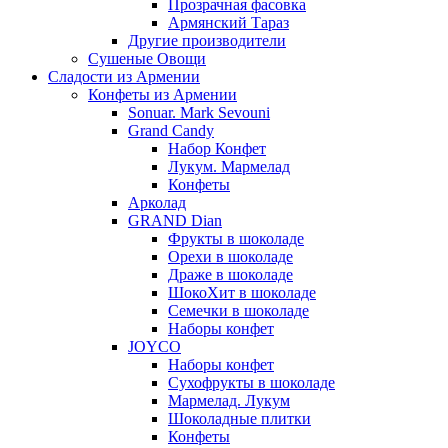
Прозрачная фасовка
Армянский Тараз
Другие производители
Сушеные Овощи
Сладости из Армении
Конфеты из Армении
Sonuar. Mark Sevouni
Grand Candy
Набор Конфет
Лукум. Мармелад
Конфеты
Арколад
GRAND Dian
Фрукты в шоколаде
Орехи в шоколаде
Драже в шоколаде
ШокоХит в шоколаде
Семечки в шоколаде
Наборы конфет
JOYCO
Наборы конфет
Сухофрукты в шоколаде
Мармелад. Лукум
Шоколадные плитки
Конфеты