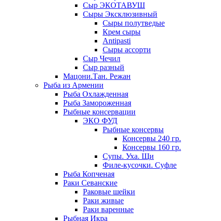
Сыр ЭКОТАВУШ
Сыры Эксклюзивный
Сыры полутведые
Крем сыры
Antipasti
Сыры ассорти
Сыр Чечил
Сыр разный
Мацони.Тан. Режан
Рыба из Армении
Рыба Охлажденная
Рыба Замороженная
Рыбные консервации
ЭКО ФУД
Рыбные консервы
Консервы 240 гр.
Консервы 160 гр.
Супы. Уха. Щи
Филе-кусочки. Суфле
Рыба Копченая
Раки Севанские
Раковые шейки
Раки живые
Раки варенные
Рыбная Икра