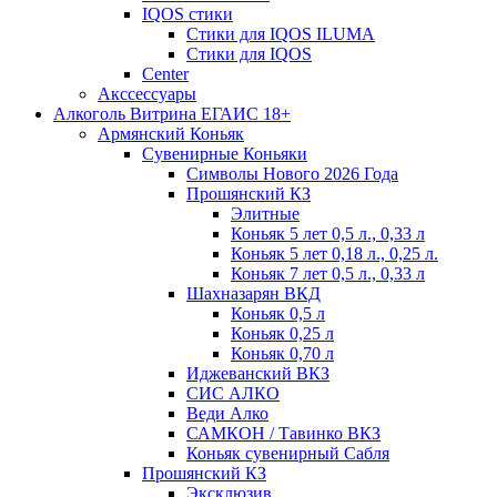
IQOS стики
Стики для IQOS ILUMA
Стики для IQOS
Сenter
Акссессуары
Алкоголь Витрина ЕГАИС 18+
Армянский Коньяк
Сувенирные Коньяки
Символы Нового 2026 Года
Прошянский КЗ
Элитные
Коньяк 5 лет 0,5 л., 0,33 л
Коньяк 5 лет 0,18 л., 0,25 л.
Коньяк 7 лет 0,5 л., 0,33 л
Шахназарян ВКД
Коньяк 0,5 л
Коньяк 0,25 л
Коньяк 0,70 л
Иджеванский ВКЗ
СИС АЛКО
Веди Алко
САМКОН / Тавинко ВКЗ
Коньяк сувенирный Сабля
Прошянский КЗ
Эксклюзив