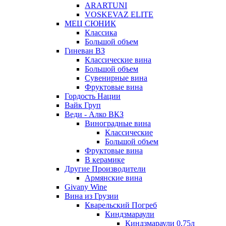
ARARTUNI
VOSKEVAZ ELITE
МЕЦ СЮНИК
Классика
Большой объем
Гиневан ВЗ
Классические вина
Большой объем
Сувенирные вина
Фруктовые вина
Гордость Нации
Вайк Груп
Веди - Алко ВКЗ
Виноградные вина
Классические
Большой объем
Фруктовые вина
В керамике
Другие Производители
Армянские вина
Givany Wine
Вина из Грузии
Кварельский Погреб
Киндзмараули
Киндзмараули 0,75л