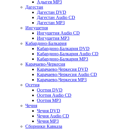
Адыгея MP3
Дагестан
Дагестан DVD
Дагестан Audio CD
Дагестан MP3
Ингушетия
Ингушетия Audio CD
Ингушетия MP3
Кабардино-Балкария
Кабардино-Балкария DVD
Кабардино-Балкария Audio CD
Кабардино-Балкария MP3
Карачаево-Черкесия
Карачаево-Черкесия DVD
Карачаево-Черкесия Audio CD
Карачаево-Черкесия MP3
Осетия
Осетия DVD
Осетия Audio CD
Осетия MP3
Чечня
Чечня DVD
Чечня Audio CD
Чечня MP3
Сборники Кавказа