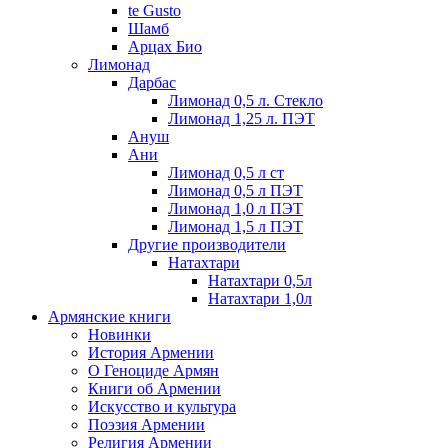
te Gusto
Шамб
Арцах Био
Лимонад
Дарбас
Лимонад 0,5 л. Стекло
Лимонад 1,25 л. ПЭТ
Ануш
Ани
Лимонад 0,5 л ст
Лимонад 0,5 л ПЭТ
Лимонад 1,0 л ПЭТ
Лимонад 1,5 л ПЭТ
Другие производители
Натахтари
Натахтари 0,5л
Натахтари 1,0л
Армянские книги
Новинки
История Армении
О Геноциде Армян
Книги об Армении
Иcкусство и культура
Поэзия Армении
Религия Армении