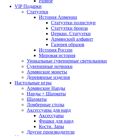
Разное
VIP Подарки
Статуэтки
История Армении
Статуэтки полистоун
Статуэтки бронза
Церкви. Статуэтки
Армянский алфавит
Галерея образов
История России
Мировая история
Уникальные сувенирные светильники
Сувенирные ночники
Армянские монеты
Деревянные изделия
Настольные игры
Армянские Нарды
Нарды + Шахматы
Шахматы
Ломберные столы
Аксессуары для нард
Аксессуары
Фишки для нард
Кости. Зары
Другие производители