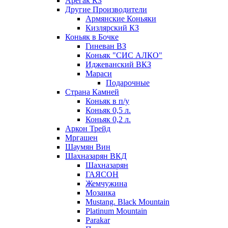
Арегак КЗ
Другие Производители
Армянские Коньяки
Кизлярский КЗ
Коньяк в Бочке
Гиневан ВЗ
Коньяк "СИС АЛКО"
Иджеванский ВКЗ
Мараси
Подарочные
Страна Камней
Коньяк в п/у
Коньяк 0,5 л.
Коньяк 0,2 л.
Аркон Трейд
Мргашен
Шаумян Вин
Шахназарян ВКД
Шахназарян
ГАЯСОН
Жемчужина
Мозаика
Mustang. Black Mountain
Platinum Mountain
Parakar