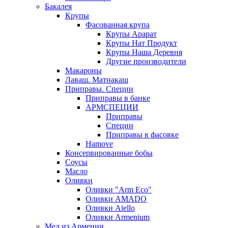
Бакалея
Крупы
Фасованная крупа
Крупы Арарат
Крупы Нат Продукт
Крупы Наша Деревня
Другие производители
Макароны
Лаваш. Матнакаш
Приправы. Специи
Приправы в банке
АРМСПЕЦИИ
Приправы
Специи
Приправы в фасовке
Hamove
Консервированные бобы
Соусы
Масло
Оливки
Оливки "Arm Eco"
Оливки AMADO
Оливки Aiello
Оливки Armenium
Мед из Армении