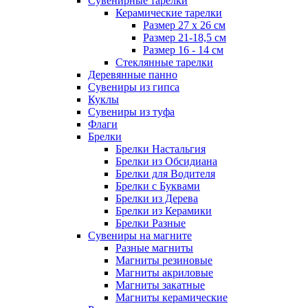
Сувенирные тарелки
Керамические тарелки
Размер 27 х 26 см
Размер 21-18,5 см
Размер 16 - 14 см
Стеклянные тарелки
Деревянные панно
Сувениры из гипса
Куклы
Сувениры из туфа
Флаги
Брелки
Брелки Настальгия
Брелки из Обсидиана
Брелки для Водителя
Брелки с Буквами
Брелки из Дерева
Брелки из Керамики
Брелки Разные
Сувениры на магните
Разные магниты
Магниты резиновые
Магниты акриловые
Магниты закатные
Магниты керамические