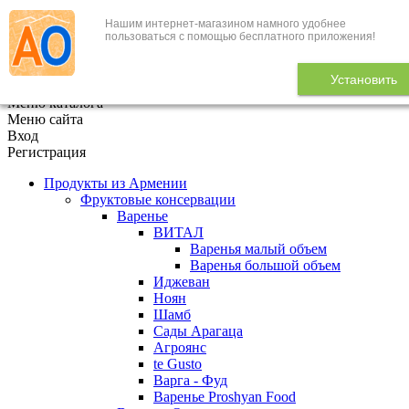
Нашим интернет-магазином намного удобнее
+7 (495) 646-888-1
пользоваться с помощью бесплатного приложения!
В корзине
0
товаров
Установить
x
Меню каталога
Меню сайта
Вход
Регистрация
Продукты из Армении
Фруктовые консервации
Варенье
ВИТАЛ
Варенья малый объем
Варенья большой объем
Иджеван
Ноян
Шамб
Сады Арагаца
Агроянс
te Gusto
Варга - Фуд
Варенье Proshyan Food