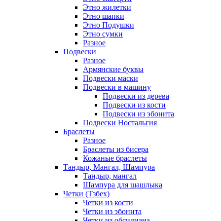
Этно жилетки
Этно шапки
Этно Подушки
Этно сумки
Разное
Подвески
Разное
Армянские буквы
Подвески маски
Подвески в машину
Подвески из дерева
Подвески из кости
Подвески из эбонита
Подвески Ностальгия
Браслеты
Разное
Браслеты из бисера
Кожаные браслеты
Тандыр, Мангал, Шампура
Тандыр, мангал
Шампура для шашлыка
Четки (Тзбех)
Четки из кости
Четки из эбонита
Четки из обсидиана