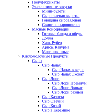
Полуфабрикаты
Эксклюзивные закуски
Мини-рулеты
Сыровяленая вырезка
Говядина сыровяленая
Свинина сыровяленая
Мясные Консервации
Готовые блюда и обеды
Долма
Хаш. Рубец
Ариса. Кавурма
Маринованные
Кисломолочные Продукты
Сыры
Сыр Чанах
Сыр Чанах в ведре
Сыр Чанах Экокат
Сыр Лори
Сыр Лори Премиум
Сыр Лори Экокат
Сыр Лори разный
Сыр Качотта
Сыр Овечий
Сыр Козий
Сыр в Керамике