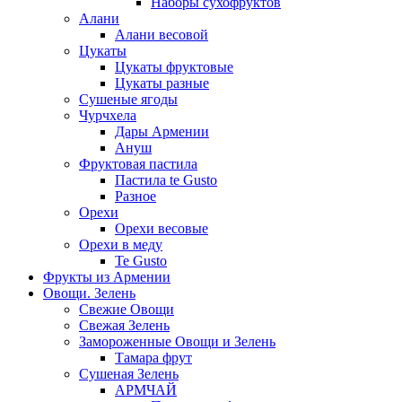
Наборы сухофруктов
Алани
Алани весовой
Цукаты
Цукаты фруктовые
Цукаты разные
Сушеные ягоды
Чурчхела
Дары Армении
Ануш
Фруктовая пастила
Пастила te Gusto
Разное
Орехи
Орехи весовые
Орехи в меду
Te Gusto
Фрукты из Армении
Овощи. Зелень
Свежие Овощи
Свежая Зелень
Замороженные Овощи и Зелень
Тамара фрут
Сушеная Зелень
АРМЧАЙ