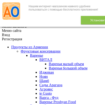
Нашим интернет-магазином намного удобнее
+7 (495) 646-888-1
пользоваться с помощью бесплатного приложения!
В корзине
0
товаров
Установи
x
Меню каталога
Меню сайта
Вход
Регистрация
Продукты из Армении
Фруктовые консервации
Варенье
ВИТАЛ
Варенья малый объем
Варенья большой объем
Иджеван
Ноян
Шамб
Сады Арагаца
Агроянс
te Gusto
Варга - Фуд
Варенье Proshyan Food