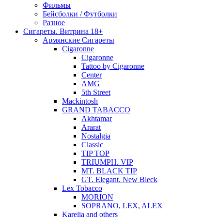
Фильмы
Бейсболки / Футболки
Разное
Сигареты. Витрина 18+
Армянские Сигареты
Cigaronne
Cigaronne
Tattoo by Cigaronne
Center
AMG
5th Street
Mackintosh
GRAND TABACCO
Akhtamar
Ararat
Nostalgia
Classic
TIP TOP
TRIUMPH. VIP
MT. BLACK TIP
GT. Elegant. New Bleck
Lex Tobacco
MORION
SOPRANO, LEX, ALEX
Karelia and others