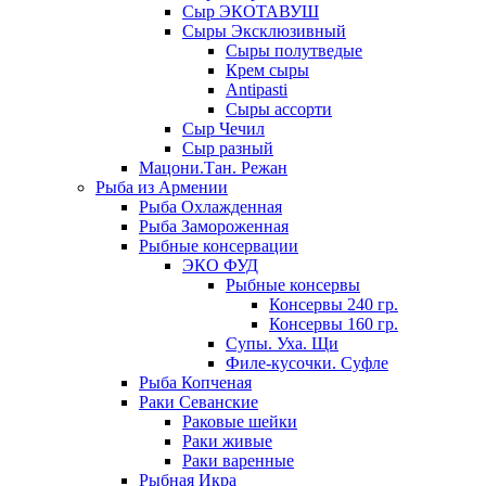
Сыр ЭКОТАВУШ
Сыры Эксклюзивный
Сыры полутведые
Крем сыры
Antipasti
Сыры ассорти
Сыр Чечил
Сыр разный
Мацони.Тан. Режан
Рыба из Армении
Рыба Охлажденная
Рыба Замороженная
Рыбные консервации
ЭКО ФУД
Рыбные консервы
Консервы 240 гр.
Консервы 160 гр.
Супы. Уха. Щи
Филе-кусочки. Суфле
Рыба Копченая
Раки Севанские
Раковые шейки
Раки живые
Раки варенные
Рыбная Икра