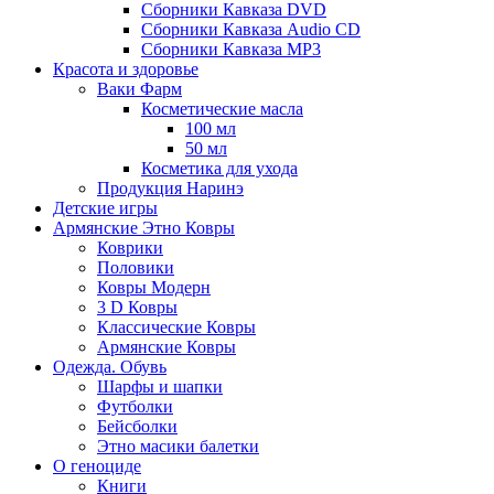
Сборники Кавказа DVD
Сборники Кавказа Audio CD
Сборники Кавказа MP3
Красота и здоровье
Ваки Фарм
Косметические масла
100 мл
50 мл
Косметика для ухода
Продукция Наринэ
Детские игры
Армянские Этно Ковры
Коврики
Половики
Ковры Модерн
3 D Ковры
Классические Ковры
Армянские Ковры
Одежда. Обувь
Шарфы и шапки
Футболки
Бейсболки
Этно масики балетки
О геноциде
Книги