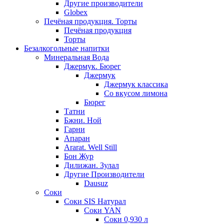
Другие производители
Globex
Печёная продукция. Торты
Печёная продукция
Торты
Безалкогольные напитки
Минеральная Вода
Джермук. Бюрег
Джермук
Джермук классика
Со вкусом лимона
Бюрег
Татни
Бжни. Ной
Гарни
Апаран
Ararat. Well Still
Бон Жур
Дилижан. Зулал
Другие Производители
Dausuz
Соки
Соки SIS Натурал
Соки YAN
Соки 0,930 л