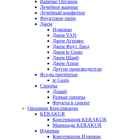
Варенье Органик
Лечебное варенье
Лечебный конфитюр
Фруктовое пюре
Джем
Иджеван
Джем YAN
Джем Агроянс
Джем Фрут Ланд
Джем te Gusto
Джем Шамб
Джем Ararat
Другие производители
Ягоды протёртые
te Gusto
Сиропы
Дошаб
Разные сиропы
Фрукты в сиропе
Овощные Консервации
KERAKUR
Консервация KERAKUR
Маринады KERAKUR
Иджеван
Консервация Иджеван