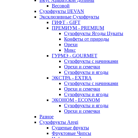
Вкус Араратской Долины
Весовой
Сухофрукты IJEVAN
Эксклюзивные Сухофрукты
ГИФТ - GIFT
ПРЕМИУМ - PREMIUM
Сухофрукты Ягоды Цукаты
Конфеты от природы
Орехи
Микс
ГУРМЭ - GOURMET
Сухофрукты с начинками
Орехи и семечки
Сухофрукты и ягоды
ЭКСТРА - EXTRA
Сухофрукты с начинками
Орехи и семечки
Сухофрукты и ягоды
ЭКОНОМ - ECONOM
Сухофрукты и ягоды
Орехи и семечки
Разное
Сухофрукты Aregi
Сушеные фрукты
Фруктовые Чипсы