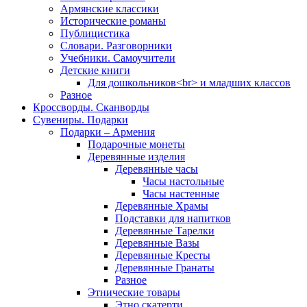
Армянские классики
Исторические романы
Публицистика
Словари. Разговорники
Учебники. Самоучители
Детские книги
Для дошкольников<br> и младших классов
Разное
Кроссворды. Сканворды
Сувениры. Подарки
Подарки – Армения
Подарочные монеты
Деревянные изделия
Деревянные часы
Часы настольные
Часы настенные
Деревянные Храмы
Подставки для напитков
Деревянные Тарелки
Деревянные Вазы
Деревянные Кресты
Деревянные Гранаты
Разное
Этнические товары
Этно скатерти