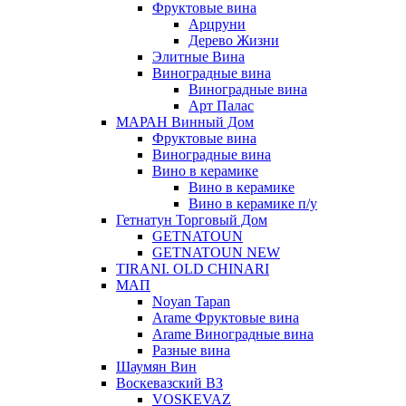
Фруктовые вина
Арцруни
Дерево Жизни
Элитные Вина
Виноградные вина
Виноградные вина
Арт Палас
МАРАН Винный Дом
Фруктовые вина
Виноградные вина
Вино в керамике
Вино в керамике
Вино в керамике п/у
Гетнатун Торговый Дом
GETNATOUN
GETNATOUN NEW
TIRANI. OLD CHINARI
МАП
Noyan Tapan
Arame Фруктовые вина
Arame Виноградные вина
Разные вина
Шаумян Вин
Воскевазский ВЗ
VOSKEVAZ