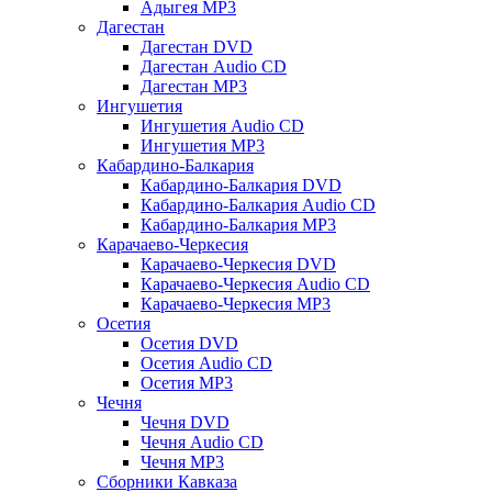
Адыгея MP3
Дагестан
Дагестан DVD
Дагестан Audio CD
Дагестан MP3
Ингушетия
Ингушетия Audio CD
Ингушетия MP3
Кабардино-Балкария
Кабардино-Балкария DVD
Кабардино-Балкария Audio CD
Кабардино-Балкария MP3
Карачаево-Черкесия
Карачаево-Черкесия DVD
Карачаево-Черкесия Audio CD
Карачаево-Черкесия MP3
Осетия
Осетия DVD
Осетия Audio CD
Осетия MP3
Чечня
Чечня DVD
Чечня Audio CD
Чечня MP3
Сборники Кавказа