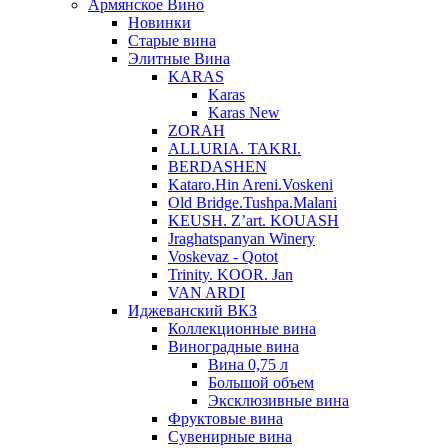
Армянское Вино
Новинки
Старые вина
Элитные Вина
KARAS
Karas
Karas New
ZORAH
ALLURIA. TAKRI.
BERDASHEN
Kataro.Hin Areni.Voskeni
Old Bridge.Tushpa.Malani
KEUSH. Z’art. KOUASH
Jraghatspanyan Winery
Voskevaz - Qotot
Trinity. KOOR. Jan
VAN ARDI
Иджеванский ВКЗ
Коллекционные вина
Виноградные вина
Вина 0,75 л
Большой объем
Эксклюзивные вина
Фруктовые вина
Cувенирные вина