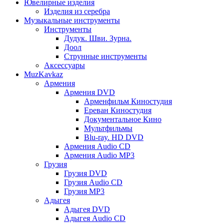
Ювелирные изделия
Изделия из серебра
Музыкальные инструменты
Инструменты
Дудук. Шви. Зурна.
Доол
Струнные инструменты
Аксессуары
MuzKavkaz
Армения
Армения DVD
Арменфильм Киностудия
Ереван Киностудия
Документальное Кино
Мультфильмы
Blu-ray. HD DVD
Армения Audio CD
Армения Audio MP3
Грузия
Грузия DVD
Грузия Audio CD
Грузия MP3
Адыгея
Адыгея DVD
Адыгея Audio CD