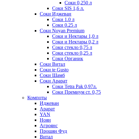
Соки 0,250 л
Соки SIS 1,6 л.
Соки Иджеван
Соки 1.0 л
Соки 0.25 л
Соки Noyan Premium
Соки и Нектары 1,0 л
Соки и Нектары 0,2 л
Соки стекло 0,75 л
Соки стекло 0,25 л
Соки Органик
Соки Витал
Соки te Gusto
Соки Шамб
Соки Арарат
Соки Tetra Pak 0,97л.
Соки Премиум ст. 0,75
Компоты
Иджеван
Арарат
YAN
Ноян
Агроянс
Прошян Фуд
Витал