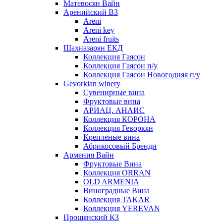
Матевосян Вайн
Аренийский ВЗ
Areni
Areni key
Areni fruits
Шахназарян ЕКД
Коллекция Гаясон
Коллекция Гаясон п/у
Коллекция Гаясон Новогодняя п/у
Gevorkian winery
Сувенирные вина
Фруктовые вина
АРИАЦ. АНАИС
Коллекция КОРОНА
Коллекция Геворкян
Крепленые вина
Абрикосовый Бренди
Армения Вайн
Фруктовые Вина
Коллекция ORRAN
OLD ARMENIA
Виноградные Вина
Коллекция TAKAR
Коллекция YEREVAN
Прошянский КЗ