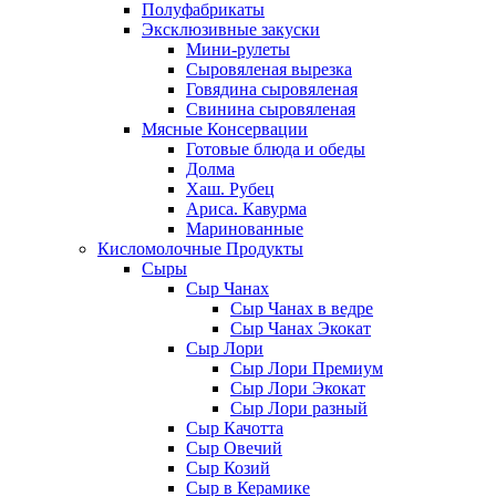
Полуфабрикаты
Эксклюзивные закуски
Мини-рулеты
Сыровяленая вырезка
Говядина сыровяленая
Свинина сыровяленая
Мясные Консервации
Готовые блюда и обеды
Долма
Хаш. Рубец
Ариса. Кавурма
Маринованные
Кисломолочные Продукты
Сыры
Сыр Чанах
Сыр Чанах в ведре
Сыр Чанах Экокат
Сыр Лори
Сыр Лори Премиум
Сыр Лори Экокат
Сыр Лори разный
Сыр Качотта
Сыр Овечий
Сыр Козий
Сыр в Керамике