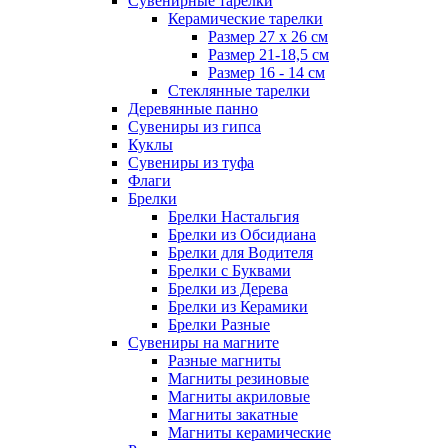
Сувенирные тарелки
Керамические тарелки
Размер 27 х 26 см
Размер 21-18,5 см
Размер 16 - 14 см
Стеклянные тарелки
Деревянные панно
Сувениры из гипса
Куклы
Сувениры из туфа
Флаги
Брелки
Брелки Настальгия
Брелки из Обсидиана
Брелки для Водителя
Брелки с Буквами
Брелки из Дерева
Брелки из Керамики
Брелки Разные
Сувениры на магните
Разные магниты
Магниты резиновые
Магниты акриловые
Магниты закатные
Магниты керамические