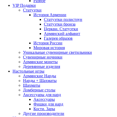
Разное
VIP Подарки
Статуэтки
История Армении
Статуэтки полистоун
Статуэтки бронза
Церкви. Статуэтки
Армянский алфавит
Галерея образов
История России
Мировая история
Уникальные сувенирные светильники
Сувенирные ночники
Армянские монеты
Деревянные изделия
Настольные игры
Армянские Нарды
Нарды + Шахматы
Шахматы
Ломберные столы
Аксессуары для нард
Аксессуары
Фишки для нард
Кости. Зары
Другие производители