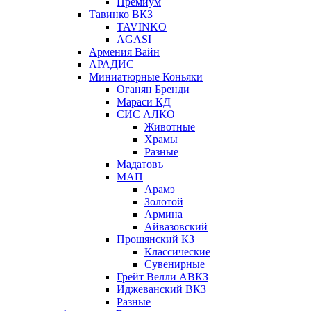
Премиум
Тавинко ВКЗ
TAVINKO
AGASI
Армения Вайн
АРАДИС
Миниатюрные Коньяки
Оганян Бренди
Мараси КД
СИС АЛКО
Животные
Храмы
Разные
Мадатовъ
МАП
Арамэ
Золотой
Армина
Айвазовский
Прошянский КЗ
Классические
Сувенирные
Грейт Велли АВКЗ
Иджеванский ВКЗ
Разные