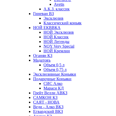
Avetis
А.К.З. классик
Гиневан ВЗ
Эксклюзив
Классический коньяк
НОЙ ЕКВВКА
НОЙ Эксклюзив
НОЙ Классик
НОЙ Легенды
NOY Very Speсial
НОЙ Кремлин
Оганян КЗ
Мадатовъ
Объем 0,5 л
Объем 0,75 л
Эксклюзивные Коньяки
Подарочные Коньяки
СИС Алко
Мараси КД
Грейт Велли АВКЗ
САМКОН КЗ
САЯТ - НОВА
Веди - Алко ВКЗ
Егвардский ВКЗ