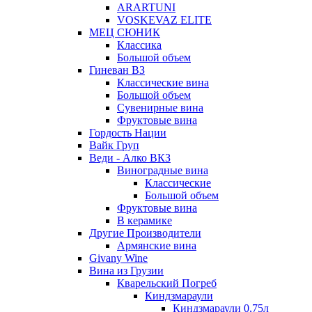
ARARTUNI
VOSKEVAZ ELITE
МЕЦ СЮНИК
Классика
Большой объем
Гиневан ВЗ
Классические вина
Большой объем
Сувенирные вина
Фруктовые вина
Гордость Нации
Вайк Груп
Веди - Алко ВКЗ
Виноградные вина
Классические
Большой объем
Фруктовые вина
В керамике
Другие Производители
Армянские вина
Givany Wine
Вина из Грузии
Кварельский Погреб
Киндзмараули
Киндзмараули 0,75л