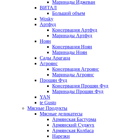
Маринады Иджеван
ВИТАЛ
Большой объем
Wosky
Артфуд
Консервация Артфуд
Маринады Артфуд
Ноян
Консервация Ноян
Маринады Ноян
Сады Арагаца
Агроянс
Консервация Агроянс
Маринады Агроянс
Прошян Фуд
Консервация Прошян Фуд
Маринады Прошян Фуд
YAN
te Gusto
Мясные Продукты
Мясные деликатесы
Армянская Бастурма
Армянский Суджух
Армянская Колбаса
Нарезки