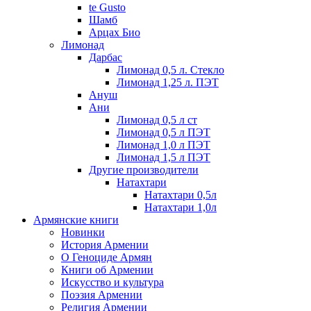
te Gusto
Шамб
Арцах Био
Лимонад
Дарбас
Лимонад 0,5 л. Стекло
Лимонад 1,25 л. ПЭТ
Ануш
Ани
Лимонад 0,5 л ст
Лимонад 0,5 л ПЭТ
Лимонад 1,0 л ПЭТ
Лимонад 1,5 л ПЭТ
Другие производители
Натахтари
Натахтари 0,5л
Натахтари 1,0л
Армянские книги
Новинки
История Армении
О Геноциде Армян
Книги об Армении
Иcкусство и культура
Поэзия Армении
Религия Армении