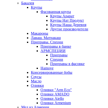
Бакалея
Крупы
Фасованная крупа
Крупы Арарат
Крупы Нат Продукт
Крупы Наша Деревня
Другие производители
Макароны
Лаваш. Матнакаш
Приправы. Специи
Приправы в банке
АРМСПЕЦИИ
Приправы
Специи
Приправы в фасовке
Hamove
Консервированные бобы
Соусы
Масло
Оливки
Оливки "Arm Eco"
Оливки AMADO
Оливки Aiello
Оливки Armenium
Мед из Армении