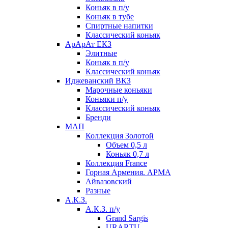
Коньяк в п/у
Коньяк в тубе
Спиртные напитки
Классический коньяк
АрАрАт ЕКЗ
Элитные
Коньяк в п/у
Классический коньяк
Иджеванский ВКЗ
Марочные коньяки
Коньяки п/у
Классический коньяк
Бренди
МАП
Коллекция Золотой
Объем 0,5 л
Коньяк 0,7 л
Коллекция France
Горная Армения. АРМА
Айвазовский
Разные
А.К.З.
А.К.З. п/у
Grand Sargis
URARTU