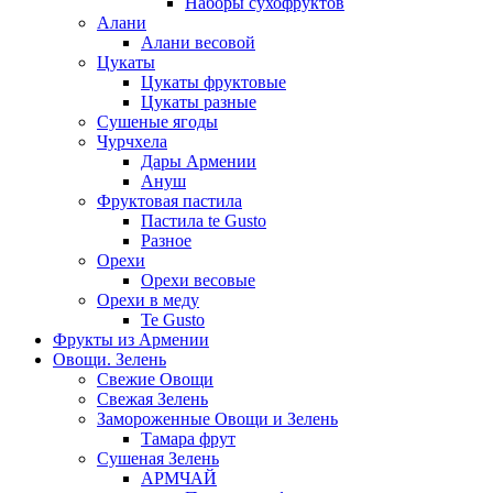
Наборы сухофруктов
Алани
Алани весовой
Цукаты
Цукаты фруктовые
Цукаты разные
Сушеные ягоды
Чурчхела
Дары Армении
Ануш
Фруктовая пастила
Пастила te Gusto
Разное
Орехи
Орехи весовые
Орехи в меду
Te Gusto
Фрукты из Армении
Овощи. Зелень
Свежие Овощи
Свежая Зелень
Замороженные Овощи и Зелень
Тамара фрут
Сушеная Зелень
АРМЧАЙ