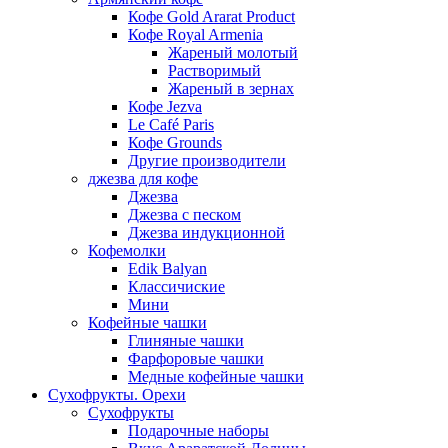
Кофе Gold Ararat Product
Кофе Royal Armenia
Жареный молотый
Растворимый
Жареный в зернах
Кофе Jezva
Le Café Paris
Кофе Grounds
Другие производители
джезва для кофе
Джезва
Джезва с песком
Джезва индукционной
Кофемолки
Edik Balyan
Классичиские
Мини
Кофейные чашки
Глиняные чашки
Фарфоровые чашки
Медные кофейные чашки
Сухофрукты. Орехи
Сухофрукты
Подарочные наборы