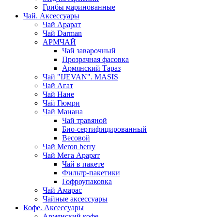
Грибы маринованные
Чай. Аксессуары
Чай Арарат
Чай Darman
АРМЧАЙ
Чай заварочный
Прозрачная фасовка
Армянский Тараз
Чай "IJEVAN". MASIS
Чай Агат
Чай Нане
Чай Гюмри
Чай Манана
Чай травяной
Био-сертифицированный
Весовой
Чай Meron berry
Чай Мега Арарат
Чай в пакете
Фильтр-пакетики
Гофроупаковка
Чай Амарас
Чайные аксессуары
Кофе. Аксессуары
Армянский кофе