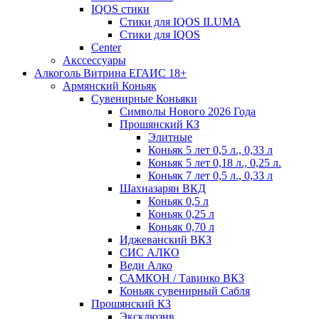
IQOS стики
Стики для IQOS ILUMA
Стики для IQOS
Сenter
Акссессуары
Алкоголь Витрина ЕГАИС 18+
Армянский Коньяк
Сувенирные Коньяки
Символы Нового 2026 Года
Прошянский КЗ
Элитные
Коньяк 5 лет 0,5 л., 0,33 л
Коньяк 5 лет 0,18 л., 0,25 л.
Коньяк 7 лет 0,5 л., 0,33 л
Шахназарян ВКД
Коньяк 0,5 л
Коньяк 0,25 л
Коньяк 0,70 л
Иджеванский ВКЗ
СИС АЛКО
Веди Алко
САМКОН / Тавинко ВКЗ
Коньяк сувенирный Сабля
Прошянский КЗ
Эксклюзив