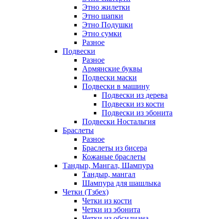
Этно жилетки
Этно шапки
Этно Подушки
Этно сумки
Разное
Подвески
Разное
Армянские буквы
Подвески маски
Подвески в машину
Подвески из дерева
Подвески из кости
Подвески из эбонита
Подвески Ностальгия
Браслеты
Разное
Браслеты из бисера
Кожаные браслеты
Тандыр, Мангал, Шампура
Тандыр, мангал
Шампура для шашлыка
Четки (Тзбех)
Четки из кости
Четки из эбонита
Четки из обсидиана