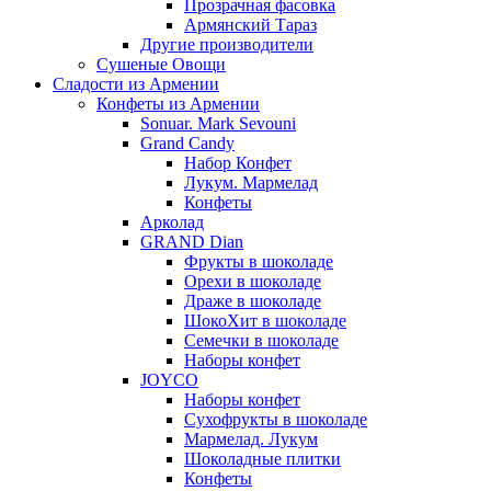
Прозрачная фасовка
Армянский Тараз
Другие производители
Сушеные Овощи
Сладости из Армении
Конфеты из Армении
Sonuar. Mark Sevouni
Grand Candy
Набор Конфет
Лукум. Мармелад
Конфеты
Арколад
GRAND Dian
Фрукты в шоколаде
Орехи в шоколаде
Драже в шоколаде
ШокоХит в шоколаде
Семечки в шоколаде
Наборы конфет
JOYCO
Наборы конфет
Сухофрукты в шоколаде
Мармелад. Лукум
Шоколадные плитки
Конфеты