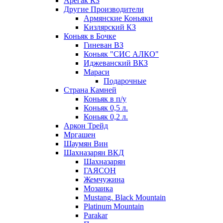
Арегак КЗ
Другие Производители
Армянские Коньяки
Кизлярский КЗ
Коньяк в Бочке
Гиневан ВЗ
Коньяк "СИС АЛКО"
Иджеванский ВКЗ
Мараси
Подарочные
Страна Камней
Коньяк в п/у
Коньяк 0,5 л.
Коньяк 0,2 л.
Аркон Трейд
Мргашен
Шаумян Вин
Шахназарян ВКД
Шахназарян
ГАЯСОН
Жемчужина
Мозаика
Mustang. Black Mountain
Platinum Mountain
Parakar