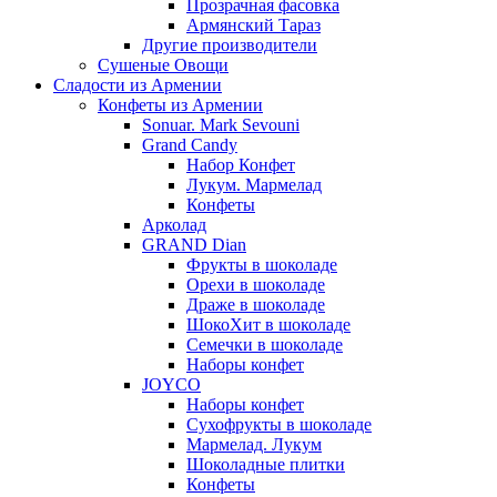
Прозрачная фасовка
Армянский Тараз
Другие производители
Сушеные Овощи
Сладости из Армении
Конфеты из Армении
Sonuar. Mark Sevouni
Grand Candy
Набор Конфет
Лукум. Мармелад
Конфеты
Арколад
GRAND Dian
Фрукты в шоколаде
Орехи в шоколаде
Драже в шоколаде
ШокоХит в шоколаде
Семечки в шоколаде
Наборы конфет
JOYCO
Наборы конфет
Сухофрукты в шоколаде
Мармелад. Лукум
Шоколадные плитки
Конфеты