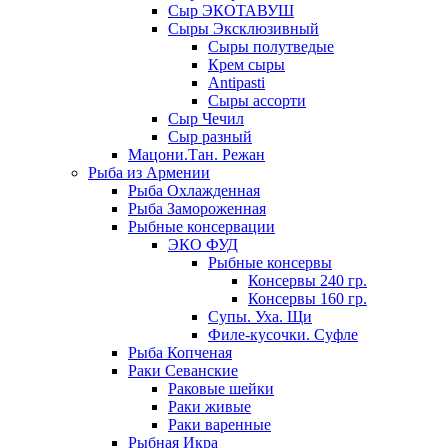
Сыр ЭКОТАВУШ
Сыры Эксклюзивный
Сыры полутведые
Крем сыры
Antipasti
Сыры ассорти
Сыр Чечил
Сыр разный
Мацони.Тан. Режан
Рыба из Армении
Рыба Охлажденная
Рыба Замороженная
Рыбные консервации
ЭКО ФУД
Рыбные консервы
Консервы 240 гр.
Консервы 160 гр.
Супы. Уха. Щи
Филе-кусочки. Суфле
Рыба Копченая
Раки Севанские
Раковые шейки
Раки живые
Раки варенные
Рыбная Икра