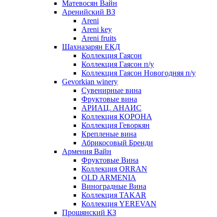
Матевосян Вайн
Аренийский ВЗ
Areni
Areni key
Areni fruits
Шахназарян ЕКД
Коллекция Гаясон
Коллекция Гаясон п/у
Коллекция Гаясон Новогодняя п/у
Gevorkian winery
Сувенирные вина
Фруктовые вина
АРИАЦ. АНАИС
Коллекция КОРОНА
Коллекция Геворкян
Крепленые вина
Абрикосовый Бренди
Армения Вайн
Фруктовые Вина
Коллекция ORRAN
OLD ARMENIA
Виноградные Вина
Коллекция TAKAR
Коллекция YEREVAN
Прошянский КЗ