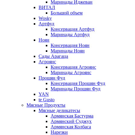
Маринады Иджеван
ВИТАЛ
Большой объем
Wosky
Артфуд
Консервация Артфуд
Маринады Артфуд
Ноян
Консервация Ноян
Маринады Ноян
Сады Арагаца
Агроянс
Консервация Агроянс
Маринады Агроянс
Прошян Фуд
Консервация Прошян Фуд
Маринады Прошян Фуд
YAN
te Gusto
Мясные Продукты
Мясные деликатесы
Армянская Бастурма
Армянский Суджух
Армянская Колбаса
Нарезки