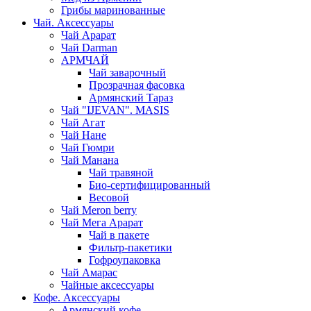
Грибы маринованные
Чай. Аксессуары
Чай Арарат
Чай Darman
АРМЧАЙ
Чай заварочный
Прозрачная фасовка
Армянский Тараз
Чай "IJEVAN". MASIS
Чай Агат
Чай Нане
Чай Гюмри
Чай Манана
Чай травяной
Био-сертифицированный
Весовой
Чай Meron berry
Чай Мега Арарат
Чай в пакете
Фильтр-пакетики
Гофроупаковка
Чай Амарас
Чайные аксессуары
Кофе. Аксессуары
Армянский кофе