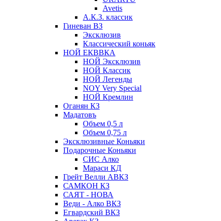
Avetis
А.К.З. классик
Гиневан ВЗ
Эксклюзив
Классический коньяк
НОЙ ЕКВВКА
НОЙ Эксклюзив
НОЙ Классик
НОЙ Легенды
NOY Very Speсial
НОЙ Кремлин
Оганян КЗ
Мадатовъ
Объем 0,5 л
Объем 0,75 л
Эксклюзивные Коньяки
Подарочные Коньяки
СИС Алко
Мараси КД
Грейт Велли АВКЗ
САМКОН КЗ
САЯТ - НОВА
Веди - Алко ВКЗ
Егвардский ВКЗ