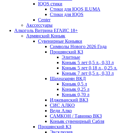
IQOS стики
Стики для IQOS ILUMA
Стики для IQOS
Сenter
Акссессуары
Алкоголь Витрина ЕГАИС 18+
Армянский Коньяк
Сувенирные Коньяки
Символы Нового 2026 Года
Прошянский КЗ
Элитные
Коньяк 5 лет 0,5 л., 0,33 л
Коньяк 5 лет 0,18 л., 0,25 л.
Коньяк 7 лет 0,5 л., 0,33 л
Шахназарян ВКД
Коньяк 0,5 л
Коньяк 0,25 л
Коньяк 0,70 л
Иджеванский ВКЗ
СИС АЛКО
Веди Алко
САМКОН / Тавинко ВКЗ
Коньяк сувенирный Сабля
Прошянский КЗ
Эксклюзив