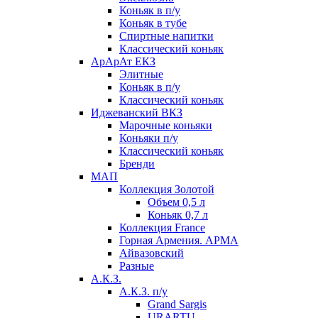
Коньяк в п/у
Коньяк в тубе
Спиртные напитки
Классический коньяк
АрАрАт ЕКЗ
Элитные
Коньяк в п/у
Классический коньяк
Иджеванский ВКЗ
Марочные коньяки
Коньяки п/у
Классический коньяк
Бренди
МАП
Коллекция Золотой
Объем 0,5 л
Коньяк 0,7 л
Коллекция France
Горная Армения. АРМА
Айвазовский
Разные
А.К.З.
А.К.З. п/у
Grand Sargis
URARTU