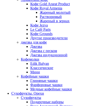
Кофе Gold Ararat Product
Кофе Royal Armenia
Жареный молотый
Растворимый
Жареный в зернах
Кофе Jezva
Le Café Paris
Кофе Grounds
Другие производители
джезва для кофе
Джезва
Джезва с песком
Джезва индукционной
Кофемолки
Edik Balyan
Классичиские
Мини
Кофейные чашки
Глиняные чашки
Фарфоровые чашки
Медные кофейные чашки
Сухофрукты. Орехи
Сухофрукты
Подарочные наборы