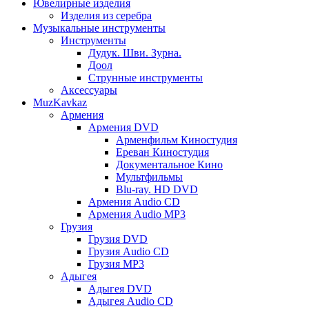
Ювелирные изделия
Изделия из серебра
Музыкальные инструменты
Инструменты
Дудук. Шви. Зурна.
Доол
Струнные инструменты
Аксессуары
MuzKavkaz
Армения
Армения DVD
Арменфильм Киностудия
Ереван Киностудия
Документальное Кино
Мультфильмы
Blu-ray. HD DVD
Армения Audio CD
Армения Audio MP3
Грузия
Грузия DVD
Грузия Audio CD
Грузия MP3
Адыгея
Адыгея DVD
Адыгея Audio CD