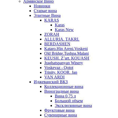
Армянское Вино
Новинки
Старые вина
Элитные Вина
KARAS
Karas
Karas New
ZORAH
ALLURIA. TAKRI.
BERDASHEN
Kataro.Hin Areni.Voskeni
Old Bridge.Tushpa.Malani
KEUSH. Z’art. KOUASH
Jraghatspanyan Winery
Voskevaz - Qotot
Trinity. KOOR. Jan
VAN ARDI
Иджеванский ВКЗ
Коллекционные вина
Виноградные вина
Вина 0,75 л
Большой объем
Эксклюзивные вина
Фруктовые вина
Cувенирные вина