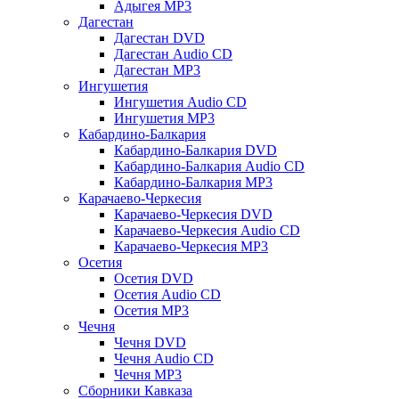
Адыгея MP3
Дагестан
Дагестан DVD
Дагестан Audio CD
Дагестан MP3
Ингушетия
Ингушетия Audio CD
Ингушетия MP3
Кабардино-Балкария
Кабардино-Балкария DVD
Кабардино-Балкария Audio CD
Кабардино-Балкария MP3
Карачаево-Черкесия
Карачаево-Черкесия DVD
Карачаево-Черкесия Audio CD
Карачаево-Черкесия MP3
Осетия
Осетия DVD
Осетия Audio CD
Осетия MP3
Чечня
Чечня DVD
Чечня Audio CD
Чечня MP3
Сборники Кавказа