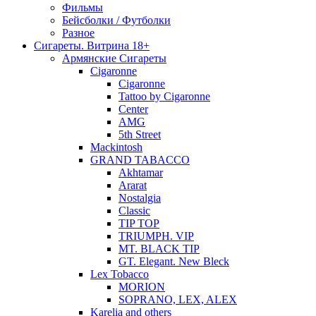
Фильмы
Бейсболки / Футболки
Разное
Сигареты. Витрина 18+
Армянские Сигареты
Cigaronne
Cigaronne
Tattoo by Cigaronne
Center
AMG
5th Street
Mackintosh
GRAND TABACCO
Akhtamar
Ararat
Nostalgia
Classic
TIP TOP
TRIUMPH. VIP
MT. BLACK TIP
GT. Elegant. New Bleck
Lex Tobacco
MORION
SOPRANO, LEX, ALEX
Karelia and others