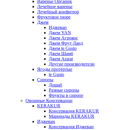
Варенье Органик
Лечебное варенье
Лечебный конфитюр
Фруктовое пюре
Джем
Иджеван
Джем YAN
Джем Агроянс
Джем Фрут Ланд
Джем te Gusto
Джем Шамб
Джем Ararat
Другие производители
Ягоды протёртые
te Gusto
Сиропы
Дошаб
Разные сиропы
Фрукты в сиропе
Овощные Консервации
KERAKUR
Консервация KERAKUR
Маринады KERAKUR
Иджеван
Консервация Иджеван