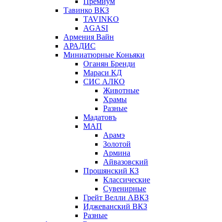
Премиум
Тавинко ВКЗ
TAVINKO
AGASI
Армения Вайн
АРАДИС
Миниатюрные Коньяки
Оганян Бренди
Мараси КД
СИС АЛКО
Животные
Храмы
Разные
Мадатовъ
МАП
Арамэ
Золотой
Армина
Айвазовский
Прошянский КЗ
Классические
Сувенирные
Грейт Велли АВКЗ
Иджеванский ВКЗ
Разные