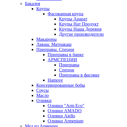
Бакалея
Крупы
Фасованная крупа
Крупы Арарат
Крупы Нат Продукт
Крупы Наша Деревня
Другие производители
Макароны
Лаваш. Матнакаш
Приправы. Специи
Приправы в банке
АРМСПЕЦИИ
Приправы
Специи
Приправы в фасовке
Hamove
Консервированные бобы
Соусы
Масло
Оливки
Оливки "Arm Eco"
Оливки AMADO
Оливки Aiello
Оливки Armenium
Мед из Армении