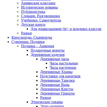
Армянские классики
Исторические романы
Публицистика
Словари. Разговорники
Учебники. Самоучители
Детские книги
Для дошкольников<br> и младших классов
Разное
Кроссворды. Сканворды
Сувениры. Подарки
Подарки – Армения
Подарочные монеты
Деревянные изделия
Деревянные часы
Часы настольные
Часы настенные
Деревянные Храмы
Подставки для напитков
Деревянные Тарелки
Деревянные Вазы
Деревянные Кресты
Деревянные Гранаты
Разное
Этнические товары
Этно скатерти