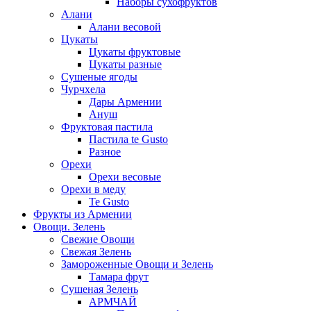
Наборы сухофруктов
Алани
Алани весовой
Цукаты
Цукаты фруктовые
Цукаты разные
Сушеные ягоды
Чурчхела
Дары Армении
Ануш
Фруктовая пастила
Пастила te Gusto
Разное
Орехи
Орехи весовые
Орехи в меду
Te Gusto
Фрукты из Армении
Овощи. Зелень
Свежие Овощи
Свежая Зелень
Замороженные Овощи и Зелень
Тамара фрут
Сушеная Зелень
АРМЧАЙ