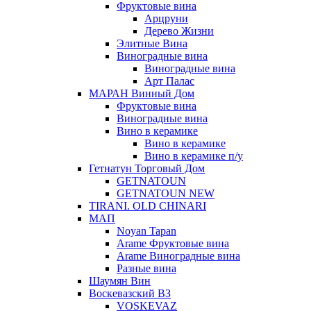
Фруктовые вина
Арцруни
Дерево Жизни
Элитные Вина
Виноградные вина
Виноградные вина
Арт Палас
МАРАН Винный Дом
Фруктовые вина
Виноградные вина
Вино в керамике
Вино в керамике
Вино в керамике п/у
Гетнатун Торговый Дом
GETNATOUN
GETNATOUN NEW
TIRANI. OLD CHINARI
МАП
Noyan Tapan
Arame Фруктовые вина
Arame Виноградные вина
Разные вина
Шаумян Вин
Воскевазский ВЗ
VOSKEVAZ