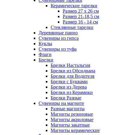
Сувенирные тарелки
Керамические тарелки
Размер 27 х 26 см
Размер 21-18,5 см
Размер 16 - 14 см
Стеклянные тарелки
Деревянные панно
Сувениры из гипса
Куклы
Сувениры из туфа
Флаги
Брелки
Брелки Настальгия
Брелки из Обсидиана
Брелки для Водителя
Брелки с Буквами
Брелки из Дерева
Брелки из Керамики
Брелки Разные
Сувениры на магните
Разные магниты
Магниты резиновые
Магниты акриловые
Магниты закатные
Магниты керамические