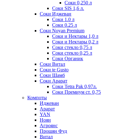
Соки 0,250 л
Соки SIS 1,6 л.
Соки Иджеван
Соки 1.0 л
Соки 0.25 л
Соки Noyan Premium
Соки и Нектары 1,0 л
Соки и Нектары 0,2 л
Соки стекло 0,75 л
Соки стекло 0,25 л
Соки Органик
Соки Витал
Соки te Gusto
Соки Шамб
Соки Арарат
Соки Tetra Pak 0,97л.
Соки Премиум ст. 0,75
Компоты
Иджеван
Арарат
YAN
Ноян
Агроянс
Прошян Фуд
Витал