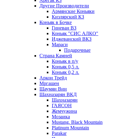
Арегак КЗ
Другие Производители
Армянские Коньяки
Кизлярский КЗ
Коньяк в Бочке
Гиневан ВЗ
Коньяк "СИС АЛКО"
Иджеванский ВКЗ
Мараси
Подарочные
Страна Камней
Коньяк в п/у
Коньяк 0,5 л.
Коньяк 0,2 л.
Аркон Трейд
Мргашен
Шаумян Вин
Шахназарян ВКД
Шахназарян
ГАЯСОН
Жемчужина
Мозаика
Mustang. Black Mountain
Platinum Mountain
Parakar