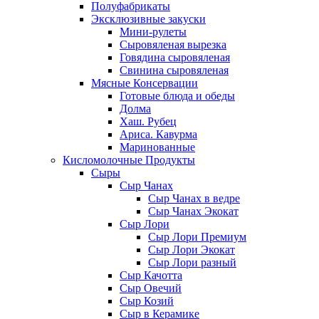
Полуфабрикаты
Эксклюзивные закуски
Мини-рулеты
Сыровяленая вырезка
Говядина сыровяленая
Свинина сыровяленая
Мясные Консервации
Готовые блюда и обеды
Долма
Хаш. Рубец
Ариса. Кавурма
Маринованные
Кисломолочные Продукты
Сыры
Сыр Чанах
Сыр Чанах в ведре
Сыр Чанах Экокат
Сыр Лори
Сыр Лори Премиум
Сыр Лори Экокат
Сыр Лори разный
Сыр Качотта
Сыр Овечий
Сыр Козий
Сыр в Керамике