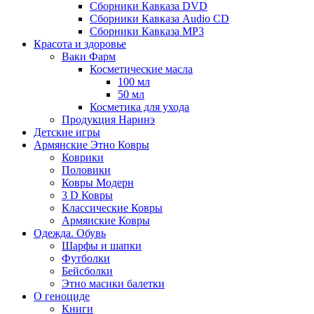
Сборники Кавказа DVD
Сборники Кавказа Audio CD
Сборники Кавказа MP3
Красота и здоровье
Ваки Фарм
Косметические масла
100 мл
50 мл
Косметика для ухода
Продукция Наринэ
Детские игры
Армянские Этно Ковры
Коврики
Половики
Ковры Модерн
3 D Ковры
Классические Ковры
Армянские Ковры
Одежда. Обувь
Шарфы и шапки
Футболки
Бейсболки
Этно масики балетки
О геноциде
Книги