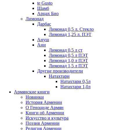
te Gusto
Шамб
Арцах Био
Лимонад
Дарбас
Лимонад 0,5 л. Стекло
Лимонад 1,25 л. ПЭТ
Ануш
Ани
Лимонад 0,5 л ст
Лимонад 0,5 л ПЭТ
Лимонад 1,0 л ПЭТ
Лимонад 1,5 л ПЭТ
Другие производители
Натахтари
Натахтари 0,5л
Натахтари 1,0л
Армянские книги
Новинки
История Армении
О Геноциде Армян
Книги об Армении
Иcкусство и культура
Поэзия Армении
Религия Армении