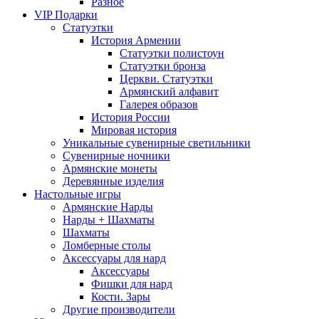
Разное
VIP Подарки
Статуэтки
История Армении
Статуэтки полистоун
Статуэтки бронза
Церкви. Статуэтки
Армянский алфавит
Галерея образов
История России
Мировая история
Уникальные сувенирные светильники
Сувенирные ночники
Армянские монеты
Деревянные изделия
Настольные игры
Армянские Нарды
Нарды + Шахматы
Шахматы
Ломберные столы
Аксессуары для нард
Аксессуары
Фишки для нард
Кости. Зары
Другие производители