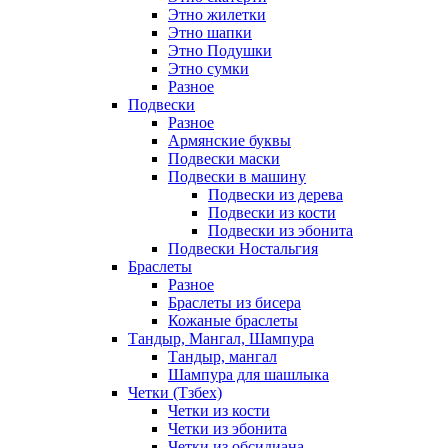
Этно жилетки
Этно шапки
Этно Подушки
Этно сумки
Разное
Подвески
Разное
Армянские буквы
Подвески маски
Подвески в машину
Подвески из дерева
Подвески из кости
Подвески из эбонита
Подвески Ностальгия
Браслеты
Разное
Браслеты из бисера
Кожаные браслеты
Тандыр, Мангал, Шампура
Тандыр, мангал
Шампура для шашлыка
Четки (Тзбех)
Четки из кости
Четки из эбонита
Четки из обсидиана