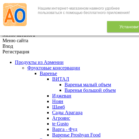
Нашим интернет-магазином намного удобнее
+7 (495) 646-888-1
пользоваться с помощью бесплатного приложения!
В корзине
0
товаров
Установи
x
Меню каталога
Меню сайта
Вход
Регистрация
Продукты из Армении
Фруктовые консервации
Варенье
ВИТАЛ
Варенья малый объем
Варенья большой объем
Иджеван
Ноян
Шамб
Сады Арагаца
Агроянс
te Gusto
Варга - Фуд
Варенье Proshyan Food