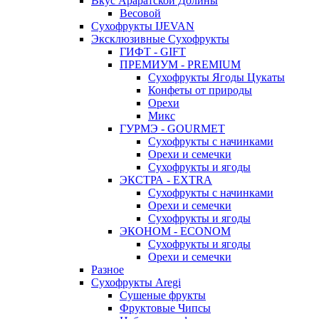
Вкус Араратской Долины
Весовой
Сухофрукты IJEVAN
Эксклюзивные Сухофрукты
ГИФТ - GIFT
ПРЕМИУМ - PREMIUM
Сухофрукты Ягоды Цукаты
Конфеты от природы
Орехи
Микс
ГУРМЭ - GOURMET
Сухофрукты с начинками
Орехи и семечки
Сухофрукты и ягоды
ЭКСТРА - EXTRA
Сухофрукты с начинками
Орехи и семечки
Сухофрукты и ягоды
ЭКОНОМ - ECONOM
Сухофрукты и ягоды
Орехи и семечки
Разное
Сухофрукты Aregi
Сушеные фрукты
Фруктовые Чипсы