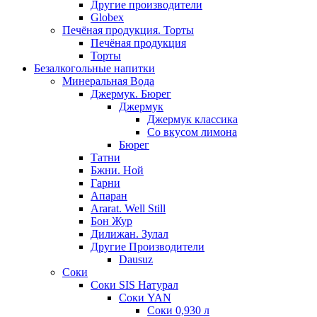
Другие производители
Globex
Печёная продукция. Торты
Печёная продукция
Торты
Безалкогольные напитки
Минеральная Вода
Джермук. Бюрег
Джермук
Джермук классика
Со вкусом лимона
Бюрег
Татни
Бжни. Ной
Гарни
Апаран
Ararat. Well Still
Бон Жур
Дилижан. Зулал
Другие Производители
Dausuz
Соки
Соки SIS Натурал
Соки YAN
Соки 0,930 л