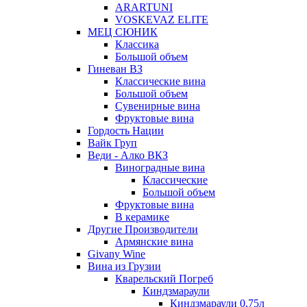
ARARTUNI
VOSKEVAZ ELITE
МЕЦ СЮНИК
Классика
Большой объем
Гиневан ВЗ
Классические вина
Большой объем
Сувенирные вина
Фруктовые вина
Гордость Нации
Вайк Груп
Веди - Алко ВКЗ
Виноградные вина
Классические
Большой объем
Фруктовые вина
В керамике
Другие Производители
Армянские вина
Givany Wine
Вина из Грузии
Кварельский Погреб
Киндзмараули
Киндзмараули 0,75л