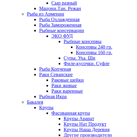
Сыр разный
Мацони.Тан. Режан
Рыба из Армении
Рыба Охлажденная
Рыба Замороженная
Рыбные консервации
ЭКО ФУД
Рыбные консервы
Консервы 240 гр.
Консервы 160 гр.
Супы. Уха. Щи
Филе-кусочки. Суфле
Рыба Копченая
Раки Севанские
Раковые шейки
Раки живые
Раки варенные
Рыбная Икра
Бакалея
Крупы
Фасованная крупа
Крупы Арарат
Крупы Нат Продукт
Крупы Наша Деревня
Другие производители