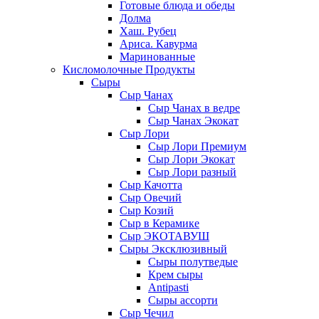
Готовые блюда и обеды
Долма
Хаш. Рубец
Ариса. Кавурма
Маринованные
Кисломолочные Продукты
Сыры
Сыр Чанах
Сыр Чанах в ведре
Сыр Чанах Экокат
Сыр Лори
Сыр Лори Премиум
Сыр Лори Экокат
Сыр Лори разный
Сыр Качотта
Сыр Овечий
Сыр Козий
Сыр в Керамике
Сыр ЭКОТАВУШ
Сыры Эксклюзивный
Сыры полутведые
Крем сыры
Antipasti
Сыры ассорти
Сыр Чечил