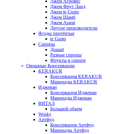
Джем Агроянс
Джем Фрут Ланд
Джем te Gusto
Джем Шамб
Джем Ararat
Другие производители
Ягоды протёртые
te Gusto
Сиропы
Дошаб
Разные сиропы
Фрукты в сиропе
Овощные Консервации
KERAKUR
Консервация KERAKUR
Маринады KERAKUR
Иджеван
Консервация Иджеван
Маринады Иджеван
ВИТАЛ
Большой объем
Wosky
Артфуд
Консервация Артфуд
Маринады Артфуд