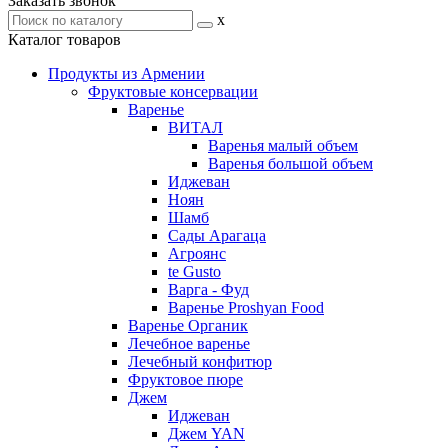
Заказать звонок
x
Каталог товаров
Продукты из Армении
Фруктовые консервации
Варенье
ВИТАЛ
Варенья малый объем
Варенья большой объем
Иджеван
Ноян
Шамб
Сады Арагаца
Агроянс
te Gusto
Варга - Фуд
Варенье Proshyan Food
Варенье Органик
Лечебное варенье
Лечебный конфитюр
Фруктовое пюре
Джем
Иджеван
Джем YAN