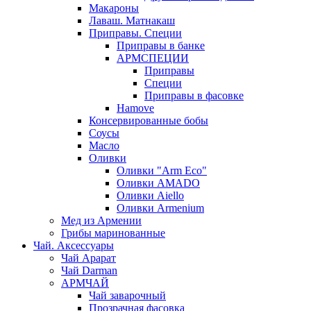
Макароны
Лаваш. Матнакаш
Приправы. Специи
Приправы в банке
АРМСПЕЦИИ
Приправы
Специи
Приправы в фасовке
Hamove
Консервированные бобы
Соусы
Масло
Оливки
Оливки "Arm Eco"
Оливки AMADO
Оливки Aiello
Оливки Armenium
Мед из Армении
Грибы маринованные
Чай. Аксессуары
Чай Арарат
Чай Darman
АРМЧАЙ
Чай заварочный
Прозрачная фасовка