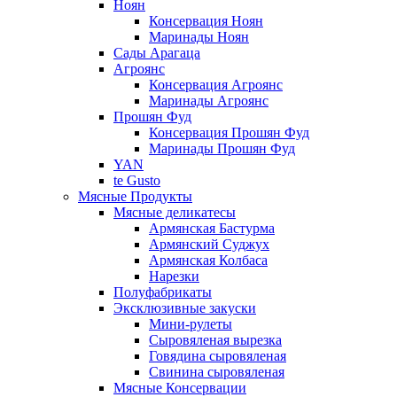
Ноян
Консервация Ноян
Маринады Ноян
Сады Арагаца
Агроянс
Консервация Агроянс
Маринады Агроянс
Прошян Фуд
Консервация Прошян Фуд
Маринады Прошян Фуд
YAN
te Gusto
Мясные Продукты
Мясные деликатесы
Армянская Бастурма
Армянский Суджух
Армянская Колбаса
Нарезки
Полуфабрикаты
Эксклюзивные закуски
Мини-рулеты
Сыровяленая вырезка
Говядина сыровяленая
Свинина сыровяленая
Мясные Консервации