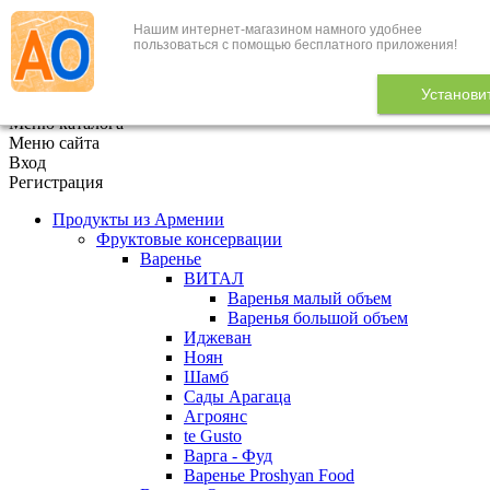
Нашим интернет-магазином намного удобнее
+7 (495) 646-888-1
пользоваться с помощью бесплатного приложения!
В корзине
0
товаров
Установи
x
Меню каталога
Меню сайта
Вход
Регистрация
Продукты из Армении
Фруктовые консервации
Варенье
ВИТАЛ
Варенья малый объем
Варенья большой объем
Иджеван
Ноян
Шамб
Сады Арагаца
Агроянс
te Gusto
Варга - Фуд
Варенье Proshyan Food