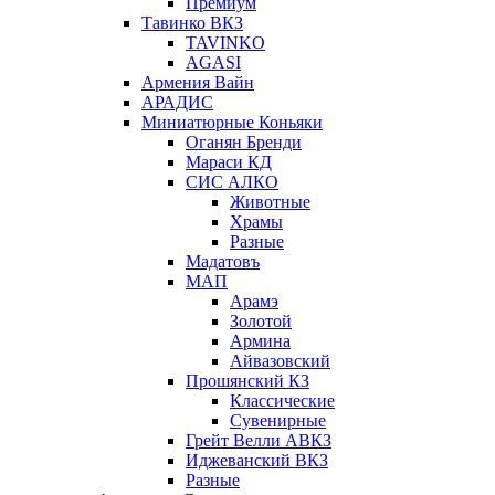
Премиум
Тавинко ВКЗ
TAVINKO
AGASI
Армения Вайн
АРАДИС
Миниатюрные Коньяки
Оганян Бренди
Мараси КД
СИС АЛКО
Животные
Храмы
Разные
Мадатовъ
МАП
Арамэ
Золотой
Армина
Айвазовский
Прошянский КЗ
Классические
Сувенирные
Грейт Велли АВКЗ
Иджеванский ВКЗ
Разные