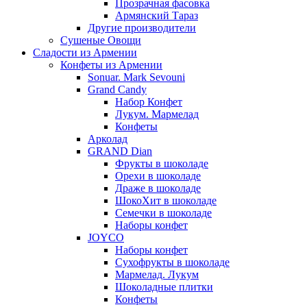
Прозрачная фасовка
Армянский Тараз
Другие производители
Сушеные Овощи
Сладости из Армении
Конфеты из Армении
Sonuar. Mark Sevouni
Grand Candy
Набор Конфет
Лукум. Мармелад
Конфеты
Арколад
GRAND Dian
Фрукты в шоколаде
Орехи в шоколаде
Драже в шоколаде
ШокоХит в шоколаде
Семечки в шоколаде
Наборы конфет
JOYCO
Наборы конфет
Сухофрукты в шоколаде
Мармелад. Лукум
Шоколадные плитки
Конфеты