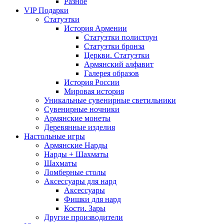
Разное
VIP Подарки
Статуэтки
История Армении
Статуэтки полистоун
Статуэтки бронза
Церкви. Статуэтки
Армянский алфавит
Галерея образов
История России
Мировая история
Уникальные сувенирные светильники
Сувенирные ночники
Армянские монеты
Деревянные изделия
Настольные игры
Армянские Нарды
Нарды + Шахматы
Шахматы
Ломберные столы
Аксессуары для нард
Аксессуары
Фишки для нард
Кости. Зары
Другие производители