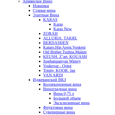
Армянское Вино
Новинки
Старые вина
Элитные Вина
KARAS
Karas
Karas New
ZORAH
ALLURIA. TAKRI.
BERDASHEN
Kataro.Hin Areni.Voskeni
Old Bridge.Tushpa.Malani
KEUSH. Z’art. KOUASH
Jraghatspanyan Winery
Voskevaz - Qotot
Trinity. KOOR. Jan
VAN ARDI
Иджеванский ВКЗ
Коллекционные вина
Виноградные вина
Вина 0,75 л
Большой объем
Эксклюзивные вина
Фруктовые вина
Cувенирные вина