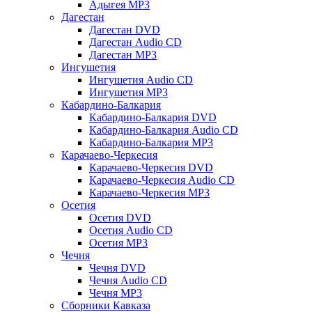
Адыгея MP3
Дагестан
Дагестан DVD
Дагестан Audio CD
Дагестан MP3
Ингушетия
Ингушетия Audio CD
Ингушетия MP3
Кабардино-Балкария
Кабардино-Балкария DVD
Кабардино-Балкария Audio CD
Кабардино-Балкария MP3
Карачаево-Черкесия
Карачаево-Черкесия DVD
Карачаево-Черкесия Audio CD
Карачаево-Черкесия MP3
Осетия
Осетия DVD
Осетия Audio CD
Осетия MP3
Чечня
Чечня DVD
Чечня Audio CD
Чечня MP3
Сборники Кавказа