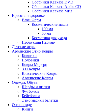
Сборники Кавказа DVD
Сборники Кавказа Audio CD
Сборники Кавказа MP3
Красота и здоровье
Ваки Фарм
Косметические масла
100 мл
50 мл
Косметика для ухода
Продукция Наринэ
Детские игры
Армянские Этно Ковры
Коврики
Половики
Ковры Модерн
3 D Ковры
Классические Ковры
Армянские Ковры
Одежда. Обувь
Шарфы и шапки
Футболки
Бейсболки
Этно масики балетки
О геноциде
Книги