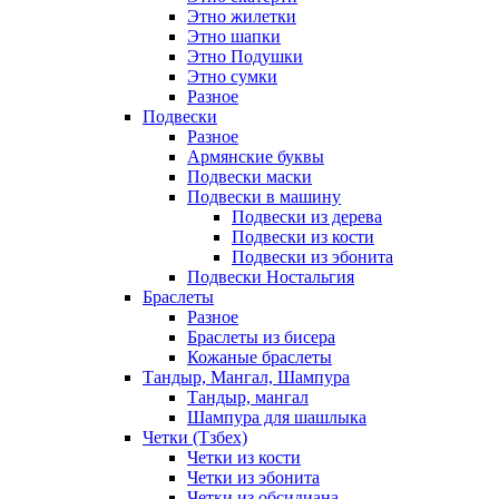
Этно жилетки
Этно шапки
Этно Подушки
Этно сумки
Разное
Подвески
Разное
Армянские буквы
Подвески маски
Подвески в машину
Подвески из дерева
Подвески из кости
Подвески из эбонита
Подвески Ностальгия
Браслеты
Разное
Браслеты из бисера
Кожаные браслеты
Тандыр, Мангал, Шампура
Тандыр, мангал
Шампура для шашлыка
Четки (Тзбех)
Четки из кости
Четки из эбонита
Четки из обсидиана