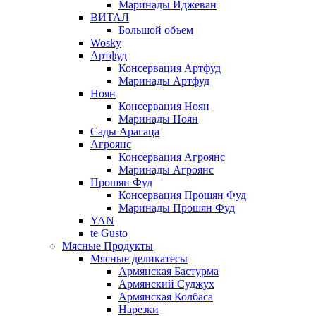
Маринады Иджеван
ВИТАЛ
Большой объем
Wosky
Артфуд
Консервация Артфуд
Маринады Артфуд
Ноян
Консервация Ноян
Маринады Ноян
Сады Арагаца
Агроянс
Консервация Агроянс
Маринады Агроянс
Прошян Фуд
Консервация Прошян Фуд
Маринады Прошян Фуд
YAN
te Gusto
Мясные Продукты
Мясные деликатесы
Армянская Бастурма
Армянский Суджух
Армянская Колбаса
Нарезки