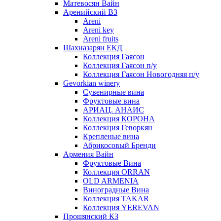
Матевосян Вайн
Аренийский ВЗ
Areni
Areni key
Areni fruits
Шахназарян ЕКД
Коллекция Гаясон
Коллекция Гаясон п/у
Коллекция Гаясон Новогодняя п/у
Gevorkian winery
Сувенирные вина
Фруктовые вина
АРИАЦ. АНАИС
Коллекция КОРОНА
Коллекция Геворкян
Крепленые вина
Абрикосовый Бренди
Армения Вайн
Фруктовые Вина
Коллекция ORRAN
OLD ARMENIA
Виноградные Вина
Коллекция TAKAR
Коллекция YEREVAN
Прошянский КЗ