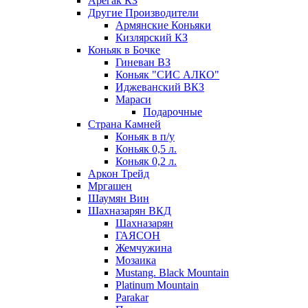
Арегак КЗ
Другие Производители
Армянские Коньяки
Кизлярский КЗ
Коньяк в Бочке
Гиневан ВЗ
Коньяк "СИС АЛКО"
Иджеванский ВКЗ
Мараси
Подарочные
Страна Камней
Коньяк в п/у
Коньяк 0,5 л.
Коньяк 0,2 л.
Аркон Трейд
Мргашен
Шаумян Вин
Шахназарян ВКД
Шахназарян
ГАЯСОН
Жемчужина
Мозаика
Mustang. Black Mountain
Platinum Mountain
Parakar