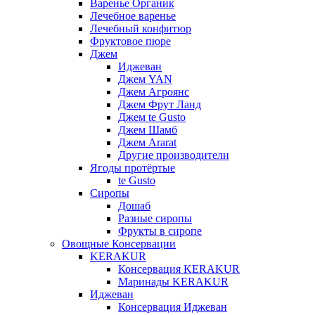
Варенье Органик
Лечебное варенье
Лечебный конфитюр
Фруктовое пюре
Джем
Иджеван
Джем YAN
Джем Агроянс
Джем Фрут Ланд
Джем te Gusto
Джем Шамб
Джем Ararat
Другие производители
Ягоды протёртые
te Gusto
Сиропы
Дошаб
Разные сиропы
Фрукты в сиропе
Овощные Консервации
KERAKUR
Консервация KERAKUR
Маринады KERAKUR
Иджеван
Консервация Иджеван