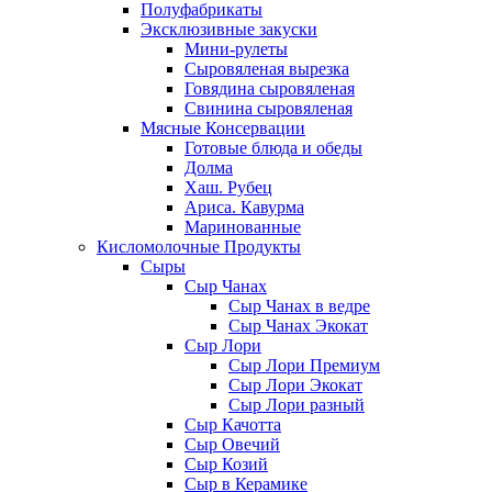
Полуфабрикаты
Эксклюзивные закуски
Мини-рулеты
Сыровяленая вырезка
Говядина сыровяленая
Свинина сыровяленая
Мясные Консервации
Готовые блюда и обеды
Долма
Хаш. Рубец
Ариса. Кавурма
Маринованные
Кисломолочные Продукты
Сыры
Сыр Чанах
Сыр Чанах в ведре
Сыр Чанах Экокат
Сыр Лори
Сыр Лори Премиум
Сыр Лори Экокат
Сыр Лори разный
Сыр Качотта
Сыр Овечий
Сыр Козий
Сыр в Керамике