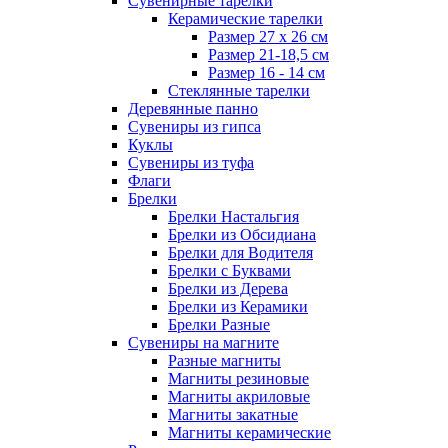
Сувенирные тарелки
Керамические тарелки
Размер 27 х 26 см
Размер 21-18,5 см
Размер 16 - 14 см
Стеклянные тарелки
Деревянные панно
Сувениры из гипса
Куклы
Сувениры из туфа
Флаги
Брелки
Брелки Настальгия
Брелки из Обсидиана
Брелки для Водителя
Брелки с Буквами
Брелки из Дерева
Брелки из Керамики
Брелки Разные
Сувениры на магните
Разные магниты
Магниты резиновые
Магниты акриловые
Магниты закатные
Магниты керамические