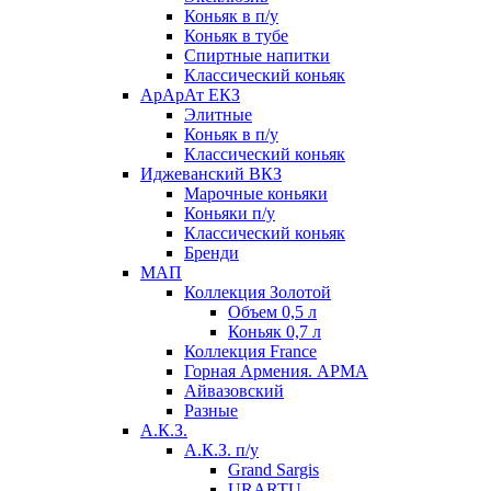
Коньяк в п/у
Коньяк в тубе
Спиртные напитки
Классический коньяк
АрАрАт ЕКЗ
Элитные
Коньяк в п/у
Классический коньяк
Иджеванский ВКЗ
Марочные коньяки
Коньяки п/у
Классический коньяк
Бренди
МАП
Коллекция Золотой
Объем 0,5 л
Коньяк 0,7 л
Коллекция France
Горная Армения. АРМА
Айвазовский
Разные
А.К.З.
А.К.З. п/у
Grand Sargis
URARTU