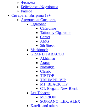
Фильмы
Бейсболки / Футболки
Разное
Сигареты. Витрина 18+
Армянские Сигареты
Cigaronne
Cigaronne
Tattoo by Cigaronne
Center
AMG
5th Street
Mackintosh
GRAND TABACCO
Akhtamar
Ararat
Nostalgia
Classic
TIP TOP
TRIUMPH. VIP
MT. BLACK TIP
GT. Elegant. New Bleck
Lex Tobacco
MORION
SOPRANO, LEX, ALEX
Karelia and others