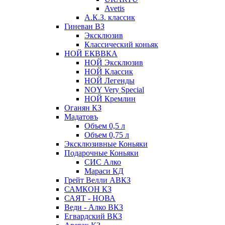
Avetis
А.К.З. классик
Гиневан ВЗ
Эксклюзив
Классический коньяк
НОЙ ЕКВВКА
НОЙ Эксклюзив
НОЙ Классик
НОЙ Легенды
NOY Very Speсial
НОЙ Кремлин
Оганян КЗ
Мадатовъ
Объем 0,5 л
Объем 0,75 л
Эксклюзивные Коньяки
Подарочные Коньяки
СИС Алко
Мараси КД
Грейт Велли АВКЗ
САМКОН КЗ
САЯТ - НОВА
Веди - Алко ВКЗ
Егвардский ВКЗ