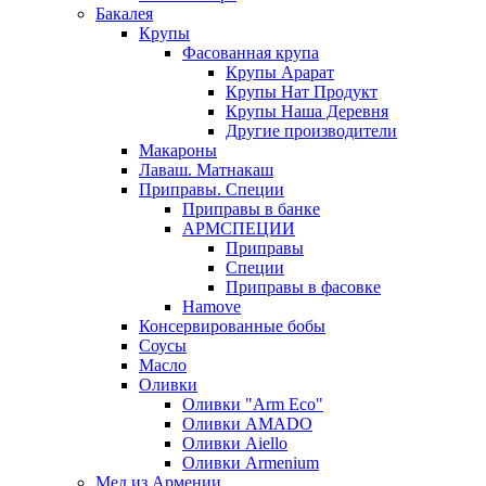
Бакалея
Крупы
Фасованная крупа
Крупы Арарат
Крупы Нат Продукт
Крупы Наша Деревня
Другие производители
Макароны
Лаваш. Матнакаш
Приправы. Специи
Приправы в банке
АРМСПЕЦИИ
Приправы
Специи
Приправы в фасовке
Hamove
Консервированные бобы
Соусы
Масло
Оливки
Оливки "Arm Eco"
Оливки AMADO
Оливки Aiello
Оливки Armenium
Мед из Армении