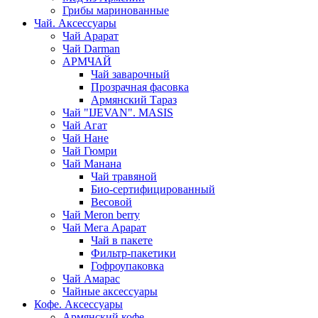
Грибы маринованные
Чай. Аксессуары
Чай Арарат
Чай Darman
АРМЧАЙ
Чай заварочный
Прозрачная фасовка
Армянский Тараз
Чай "IJEVAN". MASIS
Чай Агат
Чай Нане
Чай Гюмри
Чай Манана
Чай травяной
Био-сертифицированный
Весовой
Чай Meron berry
Чай Мега Арарат
Чай в пакете
Фильтр-пакетики
Гофроупаковка
Чай Амарас
Чайные аксессуары
Кофе. Аксессуары
Армянский кофе