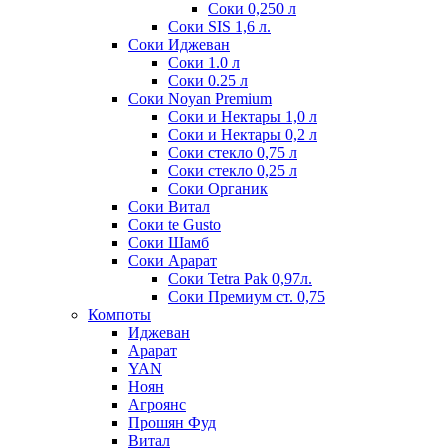
Соки 0,250 л
Соки SIS 1,6 л.
Соки Иджеван
Соки 1.0 л
Соки 0.25 л
Соки Noyan Premium
Соки и Нектары 1,0 л
Соки и Нектары 0,2 л
Соки стекло 0,75 л
Соки стекло 0,25 л
Соки Органик
Соки Витал
Соки te Gusto
Соки Шамб
Соки Арарат
Соки Tetra Pak 0,97л.
Соки Премиум ст. 0,75
Компоты
Иджеван
Арарат
YAN
Ноян
Агроянс
Прошян Фуд
Витал