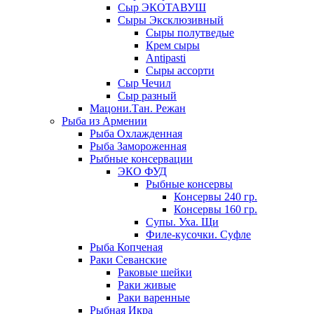
Сыр ЭКОТАВУШ
Сыры Эксклюзивный
Сыры полутведые
Крем сыры
Antipasti
Сыры ассорти
Сыр Чечил
Сыр разный
Мацони.Тан. Режан
Рыба из Армении
Рыба Охлажденная
Рыба Замороженная
Рыбные консервации
ЭКО ФУД
Рыбные консервы
Консервы 240 гр.
Консервы 160 гр.
Супы. Уха. Щи
Филе-кусочки. Суфле
Рыба Копченая
Раки Севанские
Раковые шейки
Раки живые
Раки варенные
Рыбная Икра