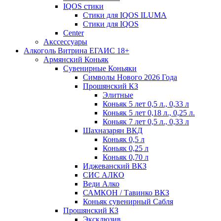
IQOS стики
Стики для IQOS ILUMA
Стики для IQOS
Сenter
Акссессуары
Алкоголь Витрина ЕГАИС 18+
Армянский Коньяк
Сувенирные Коньяки
Символы Нового 2026 Года
Прошянский КЗ
Элитные
Коньяк 5 лет 0,5 л., 0,33 л
Коньяк 5 лет 0,18 л., 0,25 л.
Коньяк 7 лет 0,5 л., 0,33 л
Шахназарян ВКД
Коньяк 0,5 л
Коньяк 0,25 л
Коньяк 0,70 л
Иджеванский ВКЗ
СИС АЛКО
Веди Алко
САМКОН / Тавинко ВКЗ
Коньяк сувенирный Сабля
Прошянский КЗ
Эксклюзив