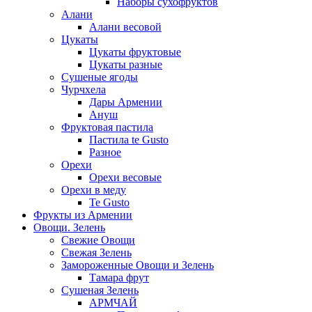
Наборы сухофруктов
Алани
Алани весовой
Цукаты
Цукаты фруктовые
Цукаты разные
Сушеные ягоды
Чурчхела
Дары Армении
Ануш
Фруктовая пастила
Пастила te Gusto
Разное
Орехи
Орехи весовые
Орехи в меду
Te Gusto
Фрукты из Армении
Овощи. Зелень
Свежие Овощи
Свежая Зелень
Замороженные Овощи и Зелень
Тамара фрут
Сушеная Зелень
АРМЧАЙ