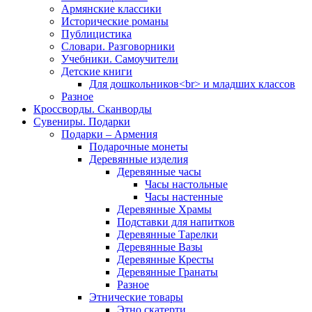
Армянские классики
Исторические романы
Публицистика
Словари. Разговорники
Учебники. Самоучители
Детские книги
Для дошкольников<br> и младших классов
Разное
Кроссворды. Сканворды
Сувениры. Подарки
Подарки – Армения
Подарочные монеты
Деревянные изделия
Деревянные часы
Часы настольные
Часы настенные
Деревянные Храмы
Подставки для напитков
Деревянные Тарелки
Деревянные Вазы
Деревянные Кресты
Деревянные Гранаты
Разное
Этнические товары
Этно скатерти