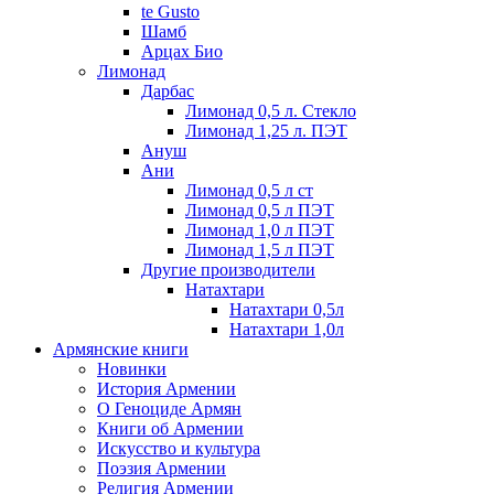
te Gusto
Шамб
Арцах Био
Лимонад
Дарбас
Лимонад 0,5 л. Стекло
Лимонад 1,25 л. ПЭТ
Ануш
Ани
Лимонад 0,5 л ст
Лимонад 0,5 л ПЭТ
Лимонад 1,0 л ПЭТ
Лимонад 1,5 л ПЭТ
Другие производители
Натахтари
Натахтари 0,5л
Натахтари 1,0л
Армянские книги
Новинки
История Армении
О Геноциде Армян
Книги об Армении
Иcкусство и культура
Поэзия Армении
Религия Армении