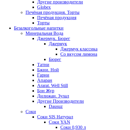
Другие производители
Globex
Печёная продукция. Торты
Печёная продукция
Торты
Безалкогольные напитки
Минеральная Вода
Джермук. Бюрег
Джермук
Джермук классика
Со вкусом лимона
Бюрег
Татни
Бжни. Ной
Гарни
Апаран
Ararat. Well Still
Бон Жур
Дилижан. Зулал
Другие Производители
Dausuz
Соки
Соки SIS Натурал
Соки YAN
Соки 0,930 л