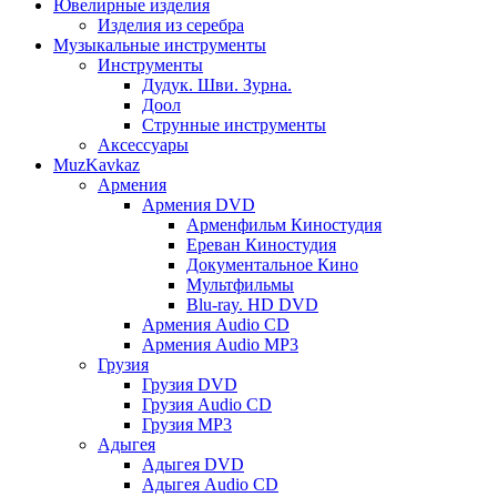
Ювелирные изделия
Изделия из серебра
Музыкальные инструменты
Инструменты
Дудук. Шви. Зурна.
Доол
Струнные инструменты
Аксессуары
MuzKavkaz
Армения
Армения DVD
Арменфильм Киностудия
Ереван Киностудия
Документальное Кино
Мультфильмы
Blu-ray. HD DVD
Армения Audio CD
Армения Audio MP3
Грузия
Грузия DVD
Грузия Audio CD
Грузия MP3
Адыгея
Адыгея DVD
Адыгея Audio CD