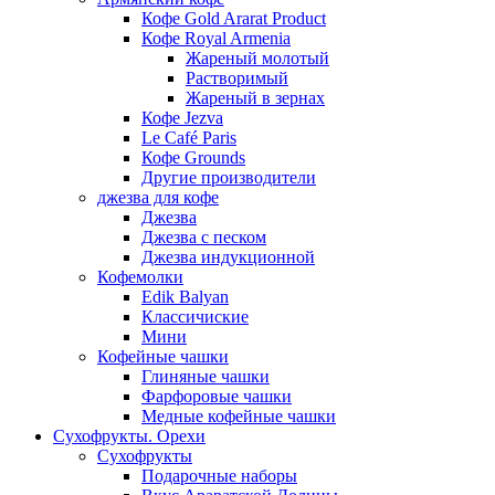
Кофе Gold Ararat Product
Кофе Royal Armenia
Жареный молотый
Растворимый
Жареный в зернах
Кофе Jezva
Le Café Paris
Кофе Grounds
Другие производители
джезва для кофе
Джезва
Джезва с песком
Джезва индукционной
Кофемолки
Edik Balyan
Классичиские
Мини
Кофейные чашки
Глиняные чашки
Фарфоровые чашки
Медные кофейные чашки
Сухофрукты. Орехи
Сухофрукты
Подарочные наборы