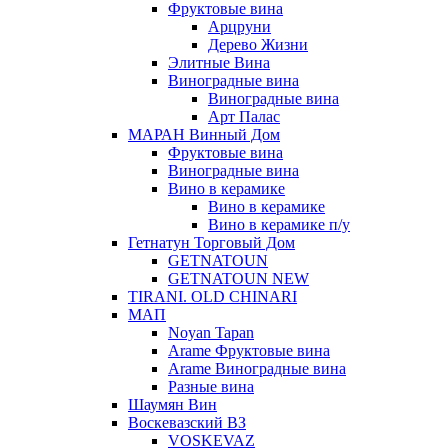
Фруктовые вина
Арцруни
Дерево Жизни
Элитные Вина
Виноградные вина
Виноградные вина
Арт Палас
МАРАН Винный Дом
Фруктовые вина
Виноградные вина
Вино в керамике
Вино в керамике
Вино в керамике п/у
Гетнатун Торговый Дом
GETNATOUN
GETNATOUN NEW
TIRANI. OLD CHINARI
МАП
Noyan Tapan
Arame Фруктовые вина
Arame Виноградные вина
Разные вина
Шаумян Вин
Воскевазский ВЗ
VOSKEVAZ