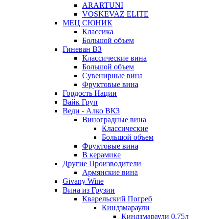
ARARTUNI
VOSKEVAZ ELITE
МЕЦ СЮНИК
Классика
Большой объем
Гиневан ВЗ
Классические вина
Большой объем
Сувенирные вина
Фруктовые вина
Гордость Нации
Вайк Груп
Веди - Алко ВКЗ
Виноградные вина
Классические
Большой объем
Фруктовые вина
В керамике
Другие Производители
Армянские вина
Givany Wine
Вина из Грузии
Кварельский Погреб
Киндзмараули
Киндзмараули 0,75л