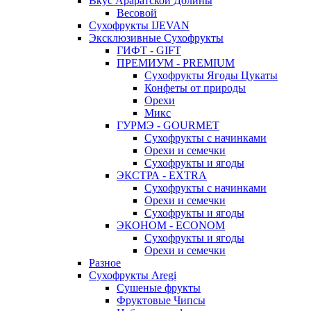
Вкус Араратской Долины
Весовой
Сухофрукты IJEVAN
Эксклюзивные Сухофрукты
ГИФТ - GIFT
ПРЕМИУМ - PREMIUM
Сухофрукты Ягоды Цукаты
Конфеты от природы
Орехи
Микс
ГУРМЭ - GOURMET
Сухофрукты с начинками
Орехи и семечки
Сухофрукты и ягоды
ЭКСТРА - EXTRA
Сухофрукты с начинками
Орехи и семечки
Сухофрукты и ягоды
ЭКОНОМ - ECONOM
Сухофрукты и ягоды
Орехи и семечки
Разное
Сухофрукты Aregi
Сушеные фрукты
Фруктовые Чипсы