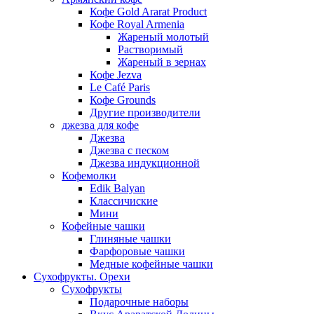
Кофе Gold Ararat Product
Кофе Royal Armenia
Жареный молотый
Растворимый
Жареный в зернах
Кофе Jezva
Le Café Paris
Кофе Grounds
Другие производители
джезва для кофе
Джезва
Джезва с песком
Джезва индукционной
Кофемолки
Edik Balyan
Классичиские
Мини
Кофейные чашки
Глиняные чашки
Фарфоровые чашки
Медные кофейные чашки
Сухофрукты. Орехи
Сухофрукты
Подарочные наборы