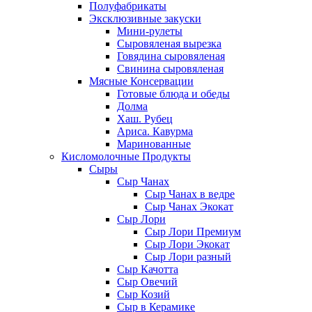
Полуфабрикаты
Эксклюзивные закуски
Мини-рулеты
Сыровяленая вырезка
Говядина сыровяленая
Свинина сыровяленая
Мясные Консервации
Готовые блюда и обеды
Долма
Хаш. Рубец
Ариса. Кавурма
Маринованные
Кисломолочные Продукты
Сыры
Сыр Чанах
Сыр Чанах в ведре
Сыр Чанах Экокат
Сыр Лори
Сыр Лори Премиум
Сыр Лори Экокат
Сыр Лори разный
Сыр Качотта
Сыр Овечий
Сыр Козий
Сыр в Керамике