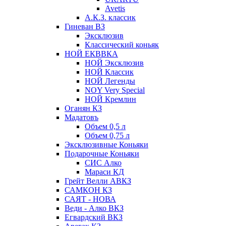
Avetis
А.К.З. классик
Гиневан ВЗ
Эксклюзив
Классический коньяк
НОЙ ЕКВВКА
НОЙ Эксклюзив
НОЙ Классик
НОЙ Легенды
NOY Very Speсial
НОЙ Кремлин
Оганян КЗ
Мадатовъ
Объем 0,5 л
Объем 0,75 л
Эксклюзивные Коньяки
Подарочные Коньяки
СИС Алко
Мараси КД
Грейт Велли АВКЗ
САМКОН КЗ
САЯТ - НОВА
Веди - Алко ВКЗ
Егвардский ВКЗ