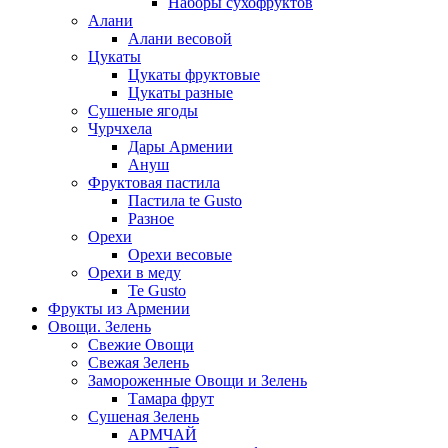
Наборы сухофруктов
Алани
Алани весовой
Цукаты
Цукаты фруктовые
Цукаты разные
Сушеные ягоды
Чурчхела
Дары Армении
Ануш
Фруктовая пастила
Пастила te Gusto
Разное
Орехи
Орехи весовые
Орехи в меду
Te Gusto
Фрукты из Армении
Овощи. Зелень
Свежие Овощи
Свежая Зелень
Замороженные Овощи и Зелень
Тамара фрут
Сушеная Зелень
АРМЧАЙ