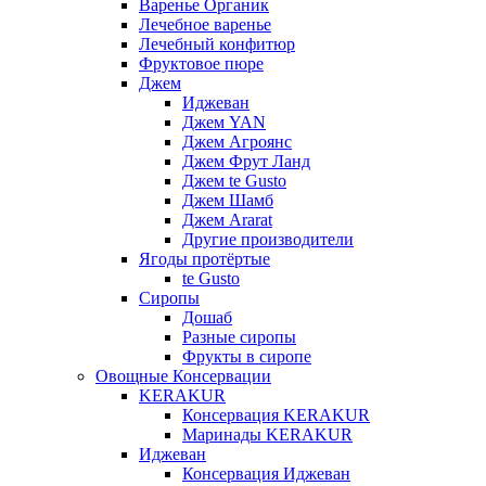
Варенье Органик
Лечебное варенье
Лечебный конфитюр
Фруктовое пюре
Джем
Иджеван
Джем YAN
Джем Агроянс
Джем Фрут Ланд
Джем te Gusto
Джем Шамб
Джем Ararat
Другие производители
Ягоды протёртые
te Gusto
Сиропы
Дошаб
Разные сиропы
Фрукты в сиропе
Овощные Консервации
KERAKUR
Консервация KERAKUR
Маринады KERAKUR
Иджеван
Консервация Иджеван