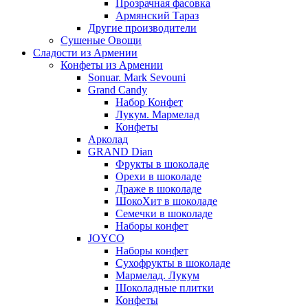
Прозрачная фасовка
Армянский Тараз
Другие производители
Сушеные Овощи
Сладости из Армении
Конфеты из Армении
Sonuar. Mark Sevouni
Grand Candy
Набор Конфет
Лукум. Мармелад
Конфеты
Арколад
GRAND Dian
Фрукты в шоколаде
Орехи в шоколаде
Драже в шоколаде
ШокоХит в шоколаде
Семечки в шоколаде
Наборы конфет
JOYCO
Наборы конфет
Сухофрукты в шоколаде
Мармелад. Лукум
Шоколадные плитки
Конфеты