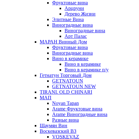
Фруктовые вина
Арцруни
Дерево Жизни
Элитные Вина
Виноградные вина
Виноградные вина
Арт Палас
МАРАН Винный Дом
Фруктовые вина
Виноградные вина
Вино в керамике
Вино в керамике
Вино в керамике п/у
Гетнатун Торговый Дом
GETNATOUN
GETNATOUN NEW
TIRANI. OLD CHINARI
МАП
Noyan Tapan
Arame Фруктовые вина
Arame Виноградные вина
Разные вина
Шаумян Вин
Воскевазский ВЗ
VOSKEVAZ