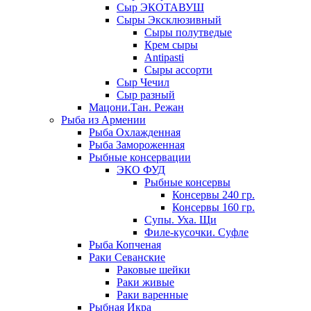
Сыр ЭКОТАВУШ
Сыры Эксклюзивный
Сыры полутведые
Крем сыры
Antipasti
Сыры ассорти
Сыр Чечил
Сыр разный
Мацони.Тан. Режан
Рыба из Армении
Рыба Охлажденная
Рыба Замороженная
Рыбные консервации
ЭКО ФУД
Рыбные консервы
Консервы 240 гр.
Консервы 160 гр.
Супы. Уха. Щи
Филе-кусочки. Суфле
Рыба Копченая
Раки Севанские
Раковые шейки
Раки живые
Раки варенные
Рыбная Икра