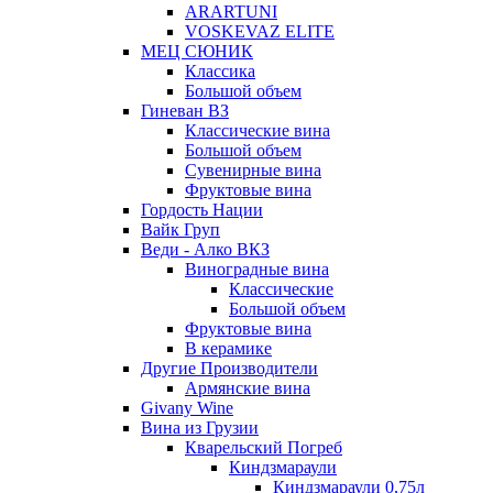
ARARTUNI
VOSKEVAZ ELITE
МЕЦ СЮНИК
Классика
Большой объем
Гиневан ВЗ
Классические вина
Большой объем
Сувенирные вина
Фруктовые вина
Гордость Нации
Вайк Груп
Веди - Алко ВКЗ
Виноградные вина
Классические
Большой объем
Фруктовые вина
В керамике
Другие Производители
Армянские вина
Givany Wine
Вина из Грузии
Кварельский Погреб
Киндзмараули
Киндзмараули 0,75л