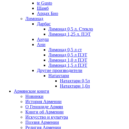
te Gusto
Шамб
Арцах Био
Лимонад
Дарбас
Лимонад 0,5 л. Стекло
Лимонад 1,25 л. ПЭТ
Ануш
Ани
Лимонад 0,5 л ст
Лимонад 0,5 л ПЭТ
Лимонад 1,0 л ПЭТ
Лимонад 1,5 л ПЭТ
Другие производители
Натахтари
Натахтари 0,5л
Натахтари 1,0л
Армянские книги
Новинки
История Армении
О Геноциде Армян
Книги об Армении
Иcкусство и культура
Поэзия Армении
Религия Армении