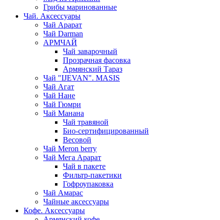
Грибы маринованные
Чай. Аксессуары
Чай Арарат
Чай Darman
АРМЧАЙ
Чай заварочный
Прозрачная фасовка
Армянский Тараз
Чай "IJEVAN". MASIS
Чай Агат
Чай Нане
Чай Гюмри
Чай Манана
Чай травяной
Био-сертифицированный
Весовой
Чай Meron berry
Чай Мега Арарат
Чай в пакете
Фильтр-пакетики
Гофроупаковка
Чай Амарас
Чайные аксессуары
Кофе. Аксессуары
Армянский кофе