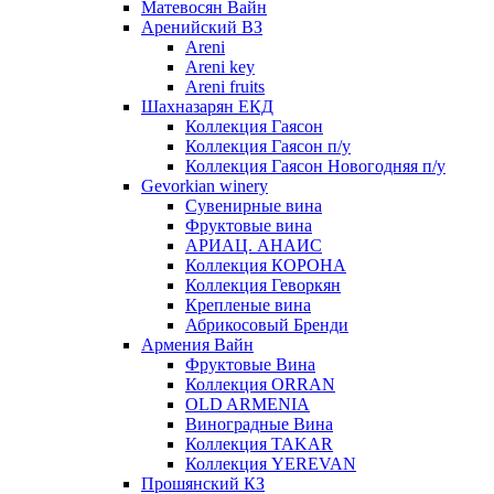
Матевосян Вайн
Аренийский ВЗ
Areni
Areni key
Areni fruits
Шахназарян ЕКД
Коллекция Гаясон
Коллекция Гаясон п/у
Коллекция Гаясон Новогодняя п/у
Gevorkian winery
Сувенирные вина
Фруктовые вина
АРИАЦ. АНАИС
Коллекция КОРОНА
Коллекция Геворкян
Крепленые вина
Абрикосовый Бренди
Армения Вайн
Фруктовые Вина
Коллекция ORRAN
OLD ARMENIA
Виноградные Вина
Коллекция TAKAR
Коллекция YEREVAN
Прошянский КЗ