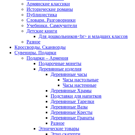
Армянские классики
Исторические романы
Публицистика
Словари. Разговорники
Учебники. Самоучители
Детские книги
Для дошкольников<br> и младших классов
Разное
Кроссворды. Сканворды
Сувениры. Подарки
Подарки – Армения
Подарочные монеты
Деревянные изделия
Деревянные часы
Часы настольные
Часы настенные
Деревянные Храмы
Подставки для напитков
Деревянные Тарелки
Деревянные Вазы
Деревянные Кресты
Деревянные Гранаты
Разное
Этнические товары
Этно скатерти