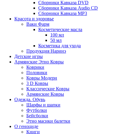
Сборники Кавказа DVD
Сборники Кавказа Audio CD
Сборники Кавказа MP3
Красота и здоровье
Ваки Фарм
Косметические масла
100 мл
50 мл
Косметика для ухода
Продукция Наринэ
Детские игры
Армянские Этно Ковры
Коврики
Половики
Ковры Модерн
3 D Ковры
Классические Ковры
Армянские Ковры
Одежда. Обувь
Шарфы и шапки
Футболки
Бейсболки
Этно масики балетки
О геноциде
Книги