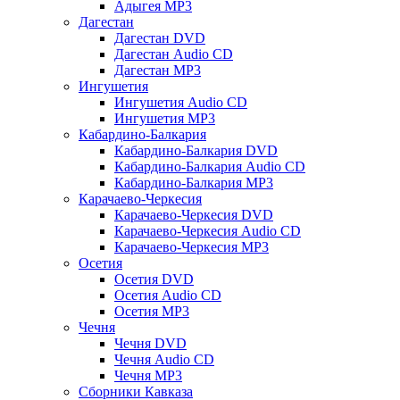
Адыгея MP3
Дагестан
Дагестан DVD
Дагестан Audio CD
Дагестан MP3
Ингушетия
Ингушетия Audio CD
Ингушетия MP3
Кабардино-Балкария
Кабардино-Балкария DVD
Кабардино-Балкария Audio CD
Кабардино-Балкария MP3
Карачаево-Черкесия
Карачаево-Черкесия DVD
Карачаево-Черкесия Audio CD
Карачаево-Черкесия MP3
Осетия
Осетия DVD
Осетия Audio CD
Осетия MP3
Чечня
Чечня DVD
Чечня Audio CD
Чечня MP3
Сборники Кавказа