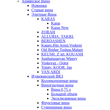
Армянское Вино
Новинки
Старые вина
Элитные Вина
KARAS
Karas
Karas New
ZORAH
ALLURIA. TAKRI.
BERDASHEN
Kataro.Hin Areni.Voskeni
Old Bridge.Tushpa.Malani
KEUSH. Z’art. KOUASH
Jraghatspanyan Winery
Voskevaz - Qotot
Trinity. KOOR. Jan
VAN ARDI
Иджеванский ВКЗ
Коллекционные вина
Виноградные вина
Вина 0,75 л
Большой объем
Эксклюзивные вина
Фруктовые вина
Cувенирные вина