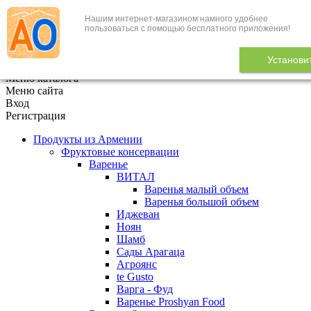
Нашим интернет-магазином намного удобнее
+7 (495) 646-888-1
пользоваться с помощью бесплатного приложения!
В корзине
0
товаров
Установи
x
Меню каталога
Меню сайта
Вход
Регистрация
Продукты из Армении
Фруктовые консервации
Варенье
ВИТАЛ
Варенья малый объем
Варенья большой объем
Иджеван
Ноян
Шамб
Сады Арагаца
Агроянс
te Gusto
Варга - Фуд
Варенье Proshyan Food