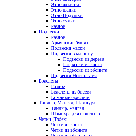
Этно жилетки
Этно шапки
Этно Подушки
Этно сумки
Разное
Подвески
Разное
Армянские буквы
Подвески маски
Подвески в машину
Подвески из дерева
Подвески из кости
Подвески из эбонита
Подвески Ностальгия
Браслеты
Разное
Браслеты из бисера
Кожаные браслеты
Тандыр, Мангал, Шампура
Тандыр, мангал
Шампура для шашлыка
Четки (Тзбех)
Четки из кости
Четки из эбонита
Четки из обсидиана