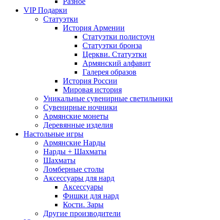
Разное
VIP Подарки
Статуэтки
История Армении
Статуэтки полистоун
Статуэтки бронза
Церкви. Статуэтки
Армянский алфавит
Галерея образов
История России
Мировая история
Уникальные сувенирные светильники
Сувенирные ночники
Армянские монеты
Деревянные изделия
Настольные игры
Армянские Нарды
Нарды + Шахматы
Шахматы
Ломберные столы
Аксессуары для нард
Аксессуары
Фишки для нард
Кости. Зары
Другие производители