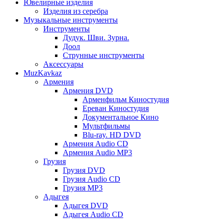
Ювелирные изделия
Изделия из серебра
Музыкальные инструменты
Инструменты
Дудук. Шви. Зурна.
Доол
Струнные инструменты
Аксессуары
MuzKavkaz
Армения
Армения DVD
Арменфильм Киностудия
Ереван Киностудия
Документальное Кино
Мультфильмы
Blu-ray. HD DVD
Армения Audio CD
Армения Audio MP3
Грузия
Грузия DVD
Грузия Audio CD
Грузия MP3
Адыгея
Адыгея DVD
Адыгея Audio CD