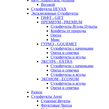
Вкус Араратской Долины
Весовой
Сухофрукты IJEVAN
Эксклюзивные Сухофрукты
ГИФТ - GIFT
ПРЕМИУМ - PREMIUM
Сухофрукты Ягоды Цукаты
Конфеты от природы
Орехи
Микс
ГУРМЭ - GOURMET
Сухофрукты с начинками
Орехи и семечки
Сухофрукты и ягоды
ЭКСТРА - EXTRA
Сухофрукты с начинками
Орехи и семечки
Сухофрукты и ягоды
ЭКОНОМ - ECONOM
Сухофрукты и ягоды
Орехи и семечки
Разное
Сухофрукты Aregi
Сушеные фрукты
Фруктовые Чипсы