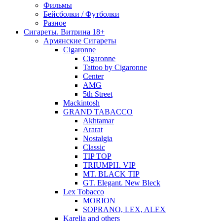
Фильмы
Бейсболки / Футболки
Разное
Сигареты. Витрина 18+
Армянские Сигареты
Cigaronne
Cigaronne
Tattoo by Cigaronne
Center
AMG
5th Street
Mackintosh
GRAND TABACCO
Akhtamar
Ararat
Nostalgia
Classic
TIP TOP
TRIUMPH. VIP
MT. BLACK TIP
GT. Elegant. New Bleck
Lex Tobacco
MORION
SOPRANO, LEX, ALEX
Karelia and others