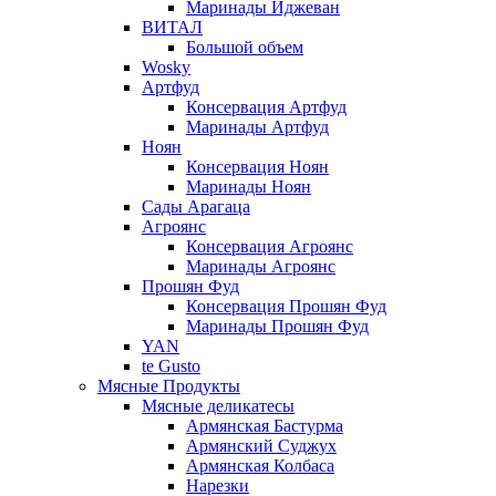
Маринады Иджеван
ВИТАЛ
Большой объем
Wosky
Артфуд
Консервация Артфуд
Маринады Артфуд
Ноян
Консервация Ноян
Маринады Ноян
Сады Арагаца
Агроянс
Консервация Агроянс
Маринады Агроянс
Прошян Фуд
Консервация Прошян Фуд
Маринады Прошян Фуд
YAN
te Gusto
Мясные Продукты
Мясные деликатесы
Армянская Бастурма
Армянский Суджух
Армянская Колбаса
Нарезки