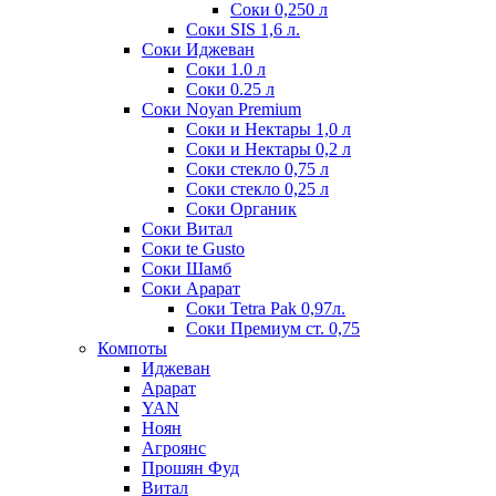
Соки 0,250 л
Соки SIS 1,6 л.
Соки Иджеван
Соки 1.0 л
Соки 0.25 л
Соки Noyan Premium
Соки и Нектары 1,0 л
Соки и Нектары 0,2 л
Соки стекло 0,75 л
Соки стекло 0,25 л
Соки Органик
Соки Витал
Соки te Gusto
Соки Шамб
Соки Арарат
Соки Tetra Pak 0,97л.
Соки Премиум ст. 0,75
Компоты
Иджеван
Арарат
YAN
Ноян
Агроянс
Прошян Фуд
Витал