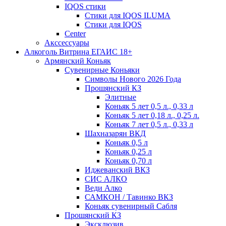
IQOS стики
Стики для IQOS ILUMA
Стики для IQOS
Сenter
Акссессуары
Алкоголь Витрина ЕГАИС 18+
Армянский Коньяк
Сувенирные Коньяки
Символы Нового 2026 Года
Прошянский КЗ
Элитные
Коньяк 5 лет 0,5 л., 0,33 л
Коньяк 5 лет 0,18 л., 0,25 л.
Коньяк 7 лет 0,5 л., 0,33 л
Шахназарян ВКД
Коньяк 0,5 л
Коньяк 0,25 л
Коньяк 0,70 л
Иджеванский ВКЗ
СИС АЛКО
Веди Алко
САМКОН / Тавинко ВКЗ
Коньяк сувенирный Сабля
Прошянский КЗ
Эксклюзив