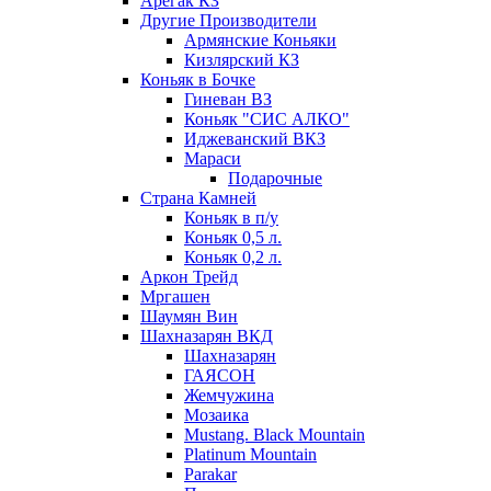
Арегак КЗ
Другие Производители
Армянские Коньяки
Кизлярский КЗ
Коньяк в Бочке
Гиневан ВЗ
Коньяк "СИС АЛКО"
Иджеванский ВКЗ
Мараси
Подарочные
Страна Камней
Коньяк в п/у
Коньяк 0,5 л.
Коньяк 0,2 л.
Аркон Трейд
Мргашен
Шаумян Вин
Шахназарян ВКД
Шахназарян
ГАЯСОН
Жемчужина
Мозаика
Mustang. Black Mountain
Platinum Mountain
Parakar