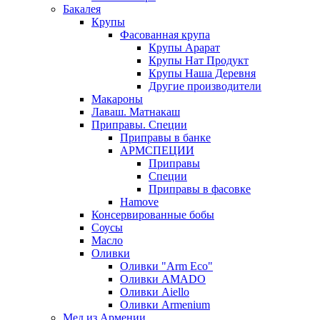
Бакалея
Крупы
Фасованная крупа
Крупы Арарат
Крупы Нат Продукт
Крупы Наша Деревня
Другие производители
Макароны
Лаваш. Матнакаш
Приправы. Специи
Приправы в банке
АРМСПЕЦИИ
Приправы
Специи
Приправы в фасовке
Hamove
Консервированные бобы
Соусы
Масло
Оливки
Оливки "Arm Eco"
Оливки AMADO
Оливки Aiello
Оливки Armenium
Мед из Армении