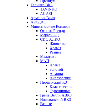
Премиум
Тавинко ВКЗ
TAVINKO
AGASI
Армения Вайн
АРАДИС
Миниатюрные Коньяки
Оганян Бренди
Мараси КД
СИС АЛКО
Животные
Храмы
Разные
Мадатовъ
МАП
Арамэ
Золотой
Армина
Айвазовский
Прошянский КЗ
Классические
Сувенирные
Грейт Велли АВКЗ
Иджеванский ВКЗ
Разные