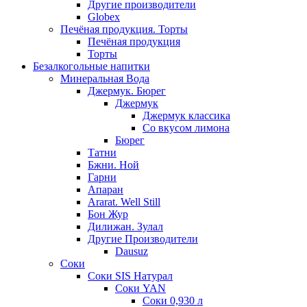
Другие производители
Globex
Печёная продукция. Торты
Печёная продукция
Торты
Безалкогольные напитки
Минеральная Вода
Джермук. Бюрег
Джермук
Джермук классика
Со вкусом лимона
Бюрег
Татни
Бжни. Ной
Гарни
Апаран
Ararat. Well Still
Бон Жур
Дилижан. Зулал
Другие Производители
Dausuz
Соки
Соки SIS Натурал
Соки YAN
Соки 0,930 л