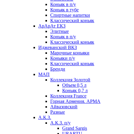
Коньяк в п/у
Коньяк в тубе
Спиртные напитки
Классический коньяк
АрАрАт ЕКЗ
Элитные
Коньяк в п/у
Классический коньяк
Иджеванский ВКЗ
Марочные коньяки
Коньяки п/у
Классический коньяк
Бренди
МАП
Коллекция Золотой
Объем 0,5 л
Коньяк 0,7 л
Коллекция France
Горная Армения. АРМА
Айвазовский
Разные
А.К.З.
А.К.З. п/у
Grand Sargis
URARTU