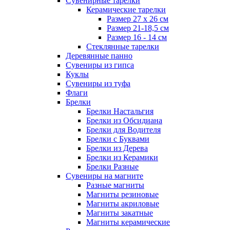
Сувенирные тарелки
Керамические тарелки
Размер 27 х 26 см
Размер 21-18,5 см
Размер 16 - 14 см
Стеклянные тарелки
Деревянные панно
Сувениры из гипса
Куклы
Сувениры из туфа
Флаги
Брелки
Брелки Настальгия
Брелки из Обсидиана
Брелки для Водителя
Брелки с Буквами
Брелки из Дерева
Брелки из Керамики
Брелки Разные
Сувениры на магните
Разные магниты
Магниты резиновые
Магниты акриловые
Магниты закатные
Магниты керамические