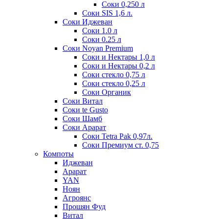
Соки 0,250 л
Соки SIS 1,6 л.
Соки Иджеван
Соки 1.0 л
Соки 0.25 л
Соки Noyan Premium
Соки и Нектары 1,0 л
Соки и Нектары 0,2 л
Соки стекло 0,75 л
Соки стекло 0,25 л
Соки Органик
Соки Витал
Соки te Gusto
Соки Шамб
Соки Арарат
Соки Tetra Pak 0,97л.
Соки Премиум ст. 0,75
Компоты
Иджеван
Арарат
YAN
Ноян
Агроянс
Прошян Фуд
Витал