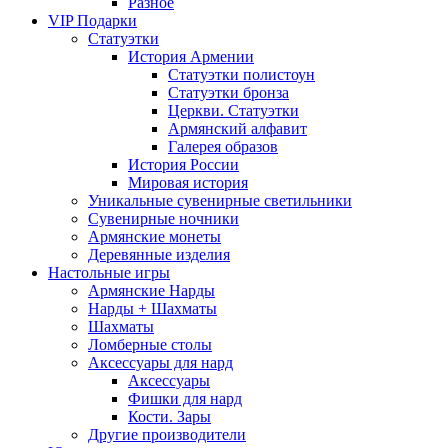
Разное
VIP Подарки
Статуэтки
История Армении
Статуэтки полистоун
Статуэтки бронза
Церкви. Статуэтки
Армянский алфавит
Галерея образов
История России
Мировая история
Уникальные сувенирные светильники
Сувенирные ночники
Армянские монеты
Деревянные изделия
Настольные игры
Армянские Нарды
Нарды + Шахматы
Шахматы
Ломберные столы
Аксессуары для нард
Аксессуары
Фишки для нард
Кости. Зары
Другие производители