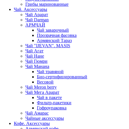
Грибы маринованные
Чай. Аксессуары
Чай Арарат
Чай Darman
АРМЧАЙ
Чай заварочный
Прозрачная фасовка
Армянский Тараз
Чай "IJEVAN". MASIS
Чай Агат
Чай Нане
Чай Гюмри
Чай Манана
Чай травяной
Био-сертифицированный
Весовой
Чай Meron berry
Чай Мега Арарат
Чай в пакете
Фильтр-пакетики
Гофроупаковка
Чай Амарас
Чайные аксессуары
Кофе. Аксессуары
Армянский кофе