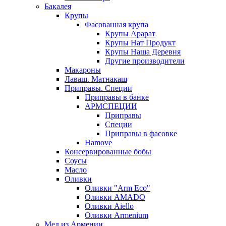
Бакалея
Крупы
Фасованная крупа
Крупы Арарат
Крупы Нат Продукт
Крупы Наша Деревня
Другие производители
Макароны
Лаваш. Матнакаш
Приправы. Специи
Приправы в банке
АРМСПЕЦИИ
Приправы
Специи
Приправы в фасовке
Hamove
Консервированные бобы
Соусы
Масло
Оливки
Оливки "Arm Eco"
Оливки AMADO
Оливки Aiello
Оливки Armenium
Мед из Армении