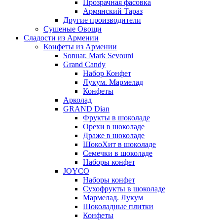
Прозрачная фасовка
Армянский Тараз
Другие производители
Сушеные Овощи
Сладости из Армении
Конфеты из Армении
Sonuar. Mark Sevouni
Grand Candy
Набор Конфет
Лукум. Мармелад
Конфеты
Арколад
GRAND Dian
Фрукты в шоколаде
Орехи в шоколаде
Драже в шоколаде
ШокоХит в шоколаде
Семечки в шоколаде
Наборы конфет
JOYCO
Наборы конфет
Сухофрукты в шоколаде
Мармелад. Лукум
Шоколадные плитки
Конфеты