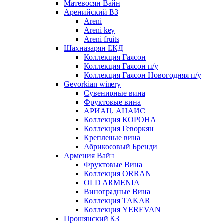
Матевосян Вайн
Аренийский ВЗ
Areni
Areni key
Areni fruits
Шахназарян ЕКД
Коллекция Гаясон
Коллекция Гаясон п/у
Коллекция Гаясон Новогодняя п/у
Gevorkian winery
Сувенирные вина
Фруктовые вина
АРИАЦ. АНАИС
Коллекция КОРОНА
Коллекция Геворкян
Крепленые вина
Абрикосовый Бренди
Армения Вайн
Фруктовые Вина
Коллекция ORRAN
OLD ARMENIA
Виноградные Вина
Коллекция TAKAR
Коллекция YEREVAN
Прошянский КЗ