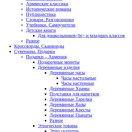
Армянские классики
Исторические романы
Публицистика
Словари. Разговорники
Учебники. Самоучители
Детские книги
Для дошкольников<br> и младших классов
Разное
Кроссворды. Сканворды
Сувениры. Подарки
Подарки – Армения
Подарочные монеты
Деревянные изделия
Деревянные часы
Часы настольные
Часы настенные
Деревянные Храмы
Подставки для напитков
Деревянные Тарелки
Деревянные Вазы
Деревянные Кресты
Деревянные Гранаты
Разное
Этнические товары
Этно скатерти