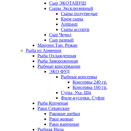
Сыр ЭКОТАВУШ
Сыры Эксклюзивный
Сыры полутведые
Крем сыры
Antipasti
Сыры ассорти
Сыр Чечил
Сыр разный
Мацони.Тан. Режан
Рыба из Армении
Рыба Охлажденная
Рыба Замороженная
Рыбные консервации
ЭКО ФУД
Рыбные консервы
Консервы 240 гр.
Консервы 160 гр.
Супы. Уха. Щи
Филе-кусочки. Суфле
Рыба Копченая
Раки Севанские
Раковые шейки
Раки живые
Раки варенные
Рыбная Икра