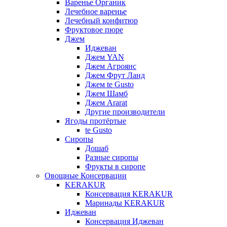
Варенье Органик
Лечебное варенье
Лечебный конфитюр
Фруктовое пюре
Джем
Иджеван
Джем YAN
Джем Агроянс
Джем Фрут Ланд
Джем te Gusto
Джем Шамб
Джем Ararat
Другие производители
Ягоды протёртые
te Gusto
Сиропы
Дошаб
Разные сиропы
Фрукты в сиропе
Овощные Консервации
KERAKUR
Консервация KERAKUR
Маринады KERAKUR
Иджеван
Консервация Иджеван