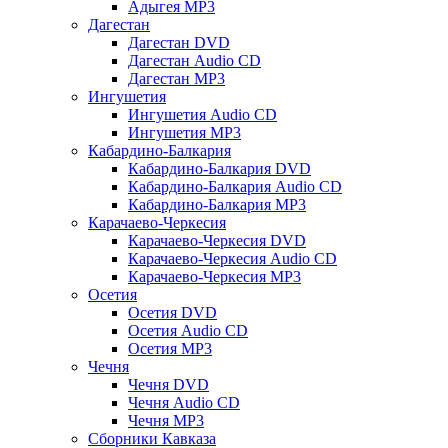
Адыгея MP3
Дагестан
Дагестан DVD
Дагестан Audio CD
Дагестан MP3
Ингушетия
Ингушетия Audio CD
Ингушетия MP3
Кабардино-Балкария
Кабардино-Балкария DVD
Кабардино-Балкария Audio CD
Кабардино-Балкария MP3
Карачаево-Черкесия
Карачаево-Черкесия DVD
Карачаево-Черкесия Audio CD
Карачаево-Черкесия MP3
Осетия
Осетия DVD
Осетия Audio CD
Осетия MP3
Чечня
Чечня DVD
Чечня Audio CD
Чечня MP3
Сборники Кавказа