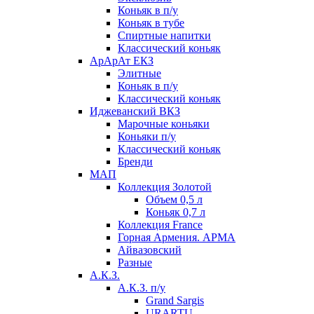
Коньяк в п/у
Коньяк в тубе
Спиртные напитки
Классический коньяк
АрАрАт ЕКЗ
Элитные
Коньяк в п/у
Классический коньяк
Иджеванский ВКЗ
Марочные коньяки
Коньяки п/у
Классический коньяк
Бренди
МАП
Коллекция Золотой
Объем 0,5 л
Коньяк 0,7 л
Коллекция France
Горная Армения. АРМА
Айвазовский
Разные
А.К.З.
А.К.З. п/у
Grand Sargis
URARTU