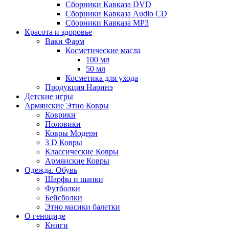
Сборники Кавказа DVD
Сборники Кавказа Audio CD
Сборники Кавказа MP3
Красота и здоровье
Ваки Фарм
Косметические масла
100 мл
50 мл
Косметика для ухода
Продукция Наринэ
Детские игры
Армянские Этно Ковры
Коврики
Половики
Ковры Модерн
3 D Ковры
Классические Ковры
Армянские Ковры
Одежда. Обувь
Шарфы и шапки
Футболки
Бейсболки
Этно масики балетки
О геноциде
Книги