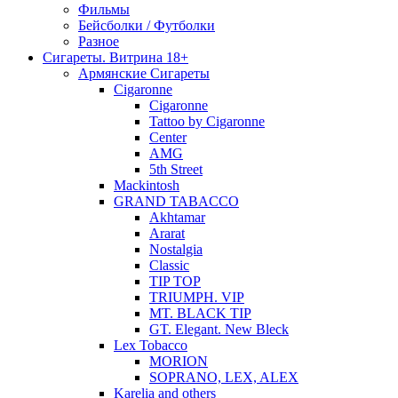
Фильмы
Бейсболки / Футболки
Разное
Сигареты. Витрина 18+
Армянские Сигареты
Cigaronne
Cigaronne
Tattoo by Cigaronne
Center
AMG
5th Street
Mackintosh
GRAND TABACCO
Akhtamar
Ararat
Nostalgia
Classic
TIP TOP
TRIUMPH. VIP
MT. BLACK TIP
GT. Elegant. New Bleck
Lex Tobacco
MORION
SOPRANO, LEX, ALEX
Karelia and others