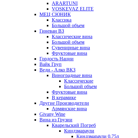
ARARTUNI
VOSKEVAZ ELITE
МЕЦ СЮНИК
Классика
Большой объем
Гиневан ВЗ
Классические вина
Большой объем
Сувенирные вина
Фруктовые вина
Гордость Нации
Вайк Груп
Веди - Алко ВКЗ
Виноградные вина
Классические
Большой объем
Фруктовые вина
В керамике
Другие Производители
Армянские вина
Givany Wine
Вина из Грузии
Кварельский Погреб
Киндзмараули
Киндзмараули 0,75л