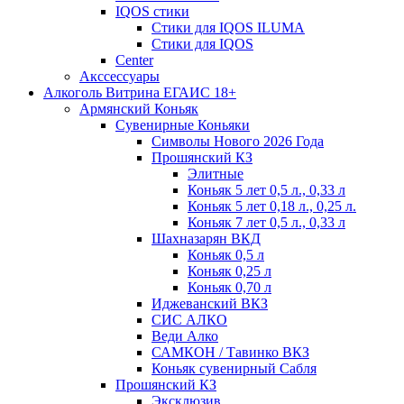
IQOS стики
Стики для IQOS ILUMA
Стики для IQOS
Сenter
Акссессуары
Алкоголь Витрина ЕГАИС 18+
Армянский Коньяк
Сувенирные Коньяки
Символы Нового 2026 Года
Прошянский КЗ
Элитные
Коньяк 5 лет 0,5 л., 0,33 л
Коньяк 5 лет 0,18 л., 0,25 л.
Коньяк 7 лет 0,5 л., 0,33 л
Шахназарян ВКД
Коньяк 0,5 л
Коньяк 0,25 л
Коньяк 0,70 л
Иджеванский ВКЗ
СИС АЛКО
Веди Алко
САМКОН / Тавинко ВКЗ
Коньяк сувенирный Сабля
Прошянский КЗ
Эксклюзив