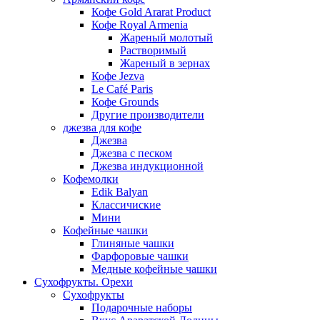
Кофе Gold Ararat Product
Кофе Royal Armenia
Жареный молотый
Растворимый
Жареный в зернах
Кофе Jezva
Le Café Paris
Кофе Grounds
Другие производители
джезва для кофе
Джезва
Джезва с песком
Джезва индукционной
Кофемолки
Edik Balyan
Классичиские
Мини
Кофейные чашки
Глиняные чашки
Фарфоровые чашки
Медные кофейные чашки
Сухофрукты. Орехи
Сухофрукты
Подарочные наборы