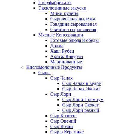
Полуфабрикаты
Эксклюзивные закуски
Мини-рулеты
Сыровяленая вырезка
Говядина сыровяленая
Свинина сыровяленая
Мясные Консервации
Готовые блюда и обеды
Долма
Хаш. Рубец
Ариса. Кавурма
Маринованные
Кисломолочные Продукты
Сыры
Сыр Чанах
Сыр Чанах в ведре
Сыр Чанах Экокат
Сыр Лори
Сыр Лори Премиум
Сыр Лори Экокат
Сыр Лори разный
Сыр Качотта
Сыр Овечий
Сыр Козий
Сыр в Керамике