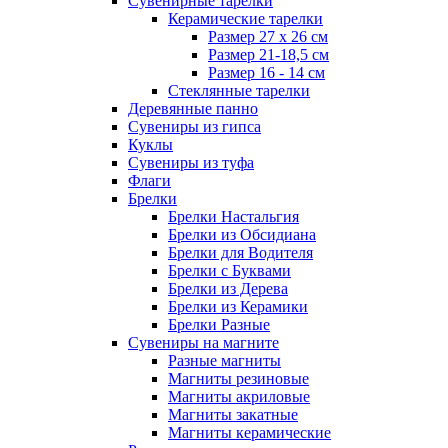
Сувенирные тарелки
Керамические тарелки
Размер 27 х 26 см
Размер 21-18,5 см
Размер 16 - 14 см
Стеклянные тарелки
Деревянные панно
Сувениры из гипса
Куклы
Сувениры из туфа
Флаги
Брелки
Брелки Настальгия
Брелки из Обсидиана
Брелки для Водителя
Брелки с Буквами
Брелки из Дерева
Брелки из Керамики
Брелки Разные
Сувениры на магните
Разные магниты
Магниты резиновые
Магниты акриловые
Магниты закатные
Магниты керамические