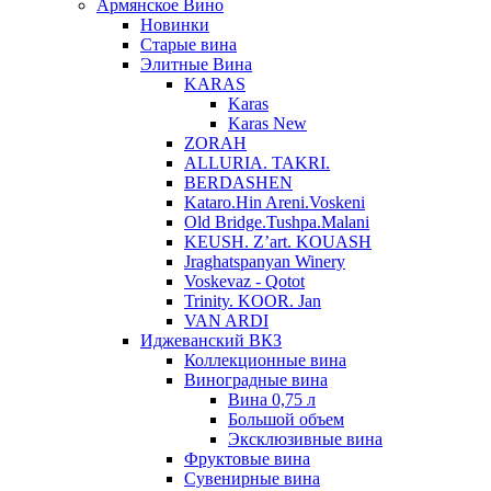
Армянское Вино
Новинки
Старые вина
Элитные Вина
KARAS
Karas
Karas New
ZORAH
ALLURIA. TAKRI.
BERDASHEN
Kataro.Hin Areni.Voskeni
Old Bridge.Tushpa.Malani
KEUSH. Z’art. KOUASH
Jraghatspanyan Winery
Voskevaz - Qotot
Trinity. KOOR. Jan
VAN ARDI
Иджеванский ВКЗ
Коллекционные вина
Виноградные вина
Вина 0,75 л
Большой объем
Эксклюзивные вина
Фруктовые вина
Cувенирные вина