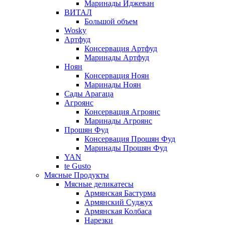
Маринады Иджеван
ВИТАЛ
Большой объем
Wosky
Артфуд
Консервация Артфуд
Маринады Артфуд
Ноян
Консервация Ноян
Маринады Ноян
Сады Арагаца
Агроянс
Консервация Агроянс
Маринады Агроянс
Прошян Фуд
Консервация Прошян Фуд
Маринады Прошян Фуд
YAN
te Gusto
Мясные Продукты
Мясные деликатесы
Армянская Бастурма
Армянский Суджух
Армянская Колбаса
Нарезки