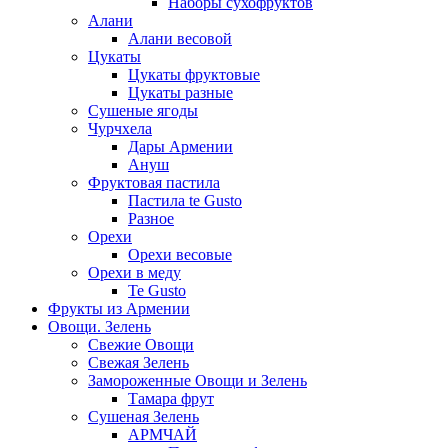
Наборы сухофруктов
Алани
Алани весовой
Цукаты
Цукаты фруктовые
Цукаты разные
Сушеные ягоды
Чурчхела
Дары Армении
Ануш
Фруктовая пастила
Пастила te Gusto
Разное
Орехи
Орехи весовые
Орехи в меду
Te Gusto
Фрукты из Армении
Овощи. Зелень
Свежие Овощи
Свежая Зелень
Замороженные Овощи и Зелень
Тамара фрут
Сушеная Зелень
АРМЧАЙ