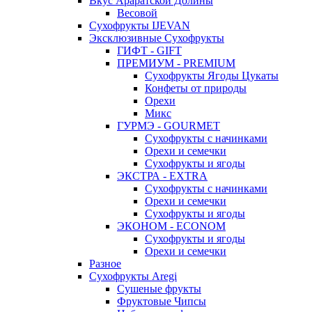
Вкус Араратской Долины
Весовой
Сухофрукты IJEVAN
Эксклюзивные Сухофрукты
ГИФТ - GIFT
ПРЕМИУМ - PREMIUM
Сухофрукты Ягоды Цукаты
Конфеты от природы
Орехи
Микс
ГУРМЭ - GOURMET
Сухофрукты с начинками
Орехи и семечки
Сухофрукты и ягоды
ЭКСТРА - EXTRA
Сухофрукты с начинками
Орехи и семечки
Сухофрукты и ягоды
ЭКОНОМ - ECONOM
Сухофрукты и ягоды
Орехи и семечки
Разное
Сухофрукты Aregi
Сушеные фрукты
Фруктовые Чипсы