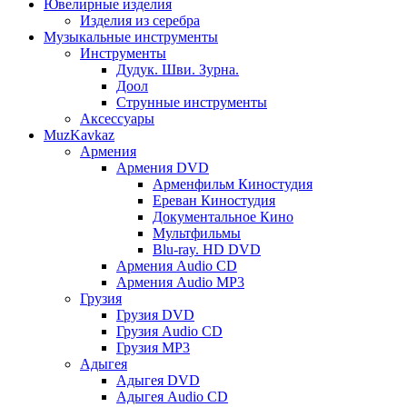
Ювелирные изделия
Изделия из серебра
Музыкальные инструменты
Инструменты
Дудук. Шви. Зурна.
Доол
Струнные инструменты
Аксессуары
MuzKavkaz
Армения
Армения DVD
Арменфильм Киностудия
Ереван Киностудия
Документальное Кино
Мультфильмы
Blu-ray. HD DVD
Армения Audio CD
Армения Audio MP3
Грузия
Грузия DVD
Грузия Audio CD
Грузия MP3
Адыгея
Адыгея DVD
Адыгея Audio CD