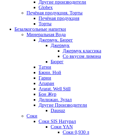
Другие производители
Globex
Печёная продукция. Торты
Печёная продукция
Торты
Безалкогольные напитки
Минеральная Вода
Джермук. Бюрег
Джермук
Джермук классика
Со вкусом лимона
Бюрег
Татни
Бжни. Ной
Гарни
Апаран
Ararat. Well Still
Бон Жур
Дилижан. Зулал
Другие Производители
Dausuz
Соки
Соки SIS Натурал
Соки YAN
Соки 0,930 л