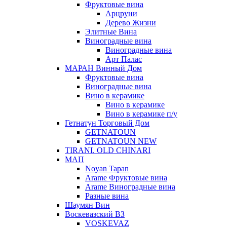
Фруктовые вина
Арцруни
Дерево Жизни
Элитные Вина
Виноградные вина
Виноградные вина
Арт Палас
МАРАН Винный Дом
Фруктовые вина
Виноградные вина
Вино в керамике
Вино в керамике
Вино в керамике п/у
Гетнатун Торговый Дом
GETNATOUN
GETNATOUN NEW
TIRANI. OLD CHINARI
МАП
Noyan Tapan
Arame Фруктовые вина
Arame Виноградные вина
Разные вина
Шаумян Вин
Воскевазский ВЗ
VOSKEVAZ