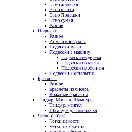
Этно жилетки
Этно шапки
Этно Подушки
Этно сумки
Разное
Подвески
Разное
Армянские буквы
Подвески маски
Подвески в машину
Подвески из дерева
Подвески из кости
Подвески из эбонита
Подвески Ностальгия
Браслеты
Разное
Браслеты из бисера
Кожаные браслеты
Тандыр, Мангал, Шампура
Тандыр, мангал
Шампура для шашлыка
Четки (Тзбех)
Четки из кости
Четки из эбонита
Четки из обсидиана