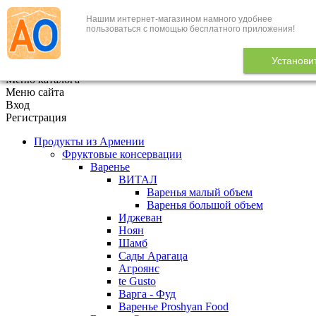
Нашим интернет-магазином намного удобнее
+7 (495) 646-888-1
пользоваться с помощью бесплатного приложения!
В корзине
0
товаров
Установи
x
Меню каталога
Меню сайта
Вход
Регистрация
Продукты из Армении
Фруктовые консервации
Варенье
ВИТАЛ
Варенья малый объем
Варенья большой объем
Иджеван
Ноян
Шамб
Сады Арагаца
Агроянс
te Gusto
Варга - Фуд
Варенье Proshyan Food