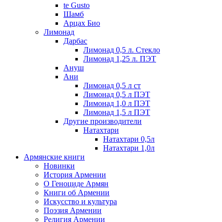
te Gusto
Шамб
Арцах Био
Лимонад
Дарбас
Лимонад 0,5 л. Стекло
Лимонад 1,25 л. ПЭТ
Ануш
Ани
Лимонад 0,5 л ст
Лимонад 0,5 л ПЭТ
Лимонад 1,0 л ПЭТ
Лимонад 1,5 л ПЭТ
Другие производители
Натахтари
Натахтари 0,5л
Натахтари 1,0л
Армянские книги
Новинки
История Армении
О Геноциде Армян
Книги об Армении
Иcкусство и культура
Поэзия Армении
Религия Армении