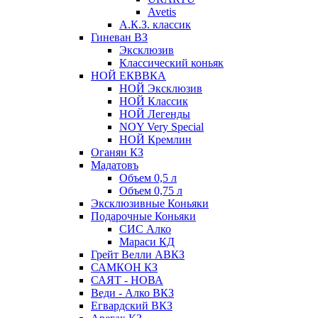
Avetis
А.К.З. классик
Гиневан ВЗ
Эксклюзив
Классический коньяк
НОЙ ЕКВВКА
НОЙ Эксклюзив
НОЙ Классик
НОЙ Легенды
NOY Very Speсial
НОЙ Кремлин
Оганян КЗ
Мадатовъ
Объем 0,5 л
Объем 0,75 л
Эксклюзивные Коньяки
Подарочные Коньяки
СИС Алко
Мараси КД
Грейт Велли АВКЗ
САМКОН КЗ
САЯТ - НОВА
Веди - Алко ВКЗ
Егвардский ВКЗ