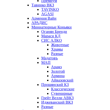
Премиум
Тавинко ВКЗ
TAVINKO
AGASI
Армения Вайн
АРАДИС
Миниатюрные Коньяки
Оганян Бренди
Мараси КД
СИС АЛКО
Животные
Храмы
Разные
Мадатовъ
МАП
Арамэ
Золотой
Армина
Айвазовский
Прошянский КЗ
Классические
Сувенирные
Грейт Велли АВКЗ
Иджеванский ВКЗ
Разные