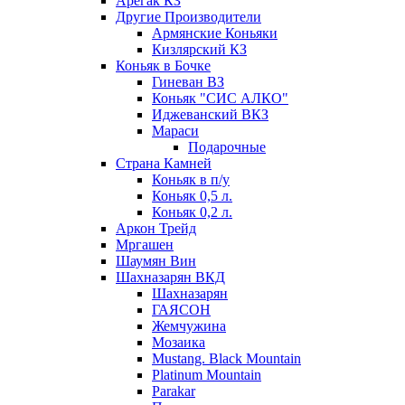
Арегак КЗ
Другие Производители
Армянские Коньяки
Кизлярский КЗ
Коньяк в Бочке
Гиневан ВЗ
Коньяк "СИС АЛКО"
Иджеванский ВКЗ
Мараси
Подарочные
Страна Камней
Коньяк в п/у
Коньяк 0,5 л.
Коньяк 0,2 л.
Аркон Трейд
Мргашен
Шаумян Вин
Шахназарян ВКД
Шахназарян
ГАЯСОН
Жемчужина
Мозаика
Mustang. Black Mountain
Platinum Mountain
Parakar