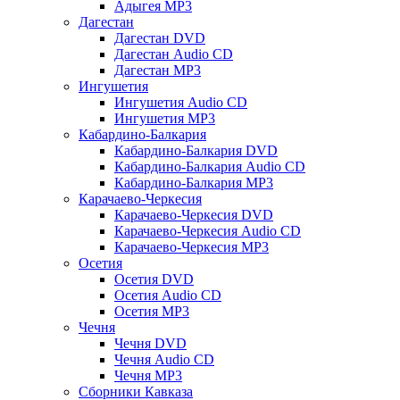
Адыгея MP3
Дагестан
Дагестан DVD
Дагестан Audio CD
Дагестан MP3
Ингушетия
Ингушетия Audio CD
Ингушетия MP3
Кабардино-Балкария
Кабардино-Балкария DVD
Кабардино-Балкария Audio CD
Кабардино-Балкария MP3
Карачаево-Черкесия
Карачаево-Черкесия DVD
Карачаево-Черкесия Audio CD
Карачаево-Черкесия MP3
Осетия
Осетия DVD
Осетия Audio CD
Осетия MP3
Чечня
Чечня DVD
Чечня Audio CD
Чечня MP3
Сборники Кавказа