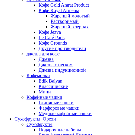
Кофе Gold Ararat Product
Кофе Royal Armenia
Жареный молотый
Растворимый
Жареный в зернах
Кофе Jezva
Le Café Paris
Кофе Grounds
Другие производители
джезва для кофе
Джезва
Джезва с песком
Джезва индукционной
Кофемолки
Edik Balyan
Классичиские
Мини
Кофейные чашки
Глиняные чашки
Фарфоровые чашки
Медные кофейные чашки
Сухофрукты. Орехи
Сухофрукты
Подарочные наборы