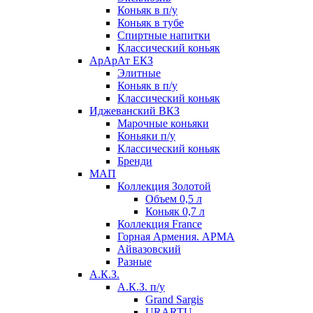
Коньяк в п/у
Коньяк в тубе
Спиртные напитки
Классический коньяк
АрАрАт ЕКЗ
Элитные
Коньяк в п/у
Классический коньяк
Иджеванский ВКЗ
Марочные коньяки
Коньяки п/у
Классический коньяк
Бренди
МАП
Коллекция Золотой
Объем 0,5 л
Коньяк 0,7 л
Коллекция France
Горная Армения. АРМА
Айвазовский
Разные
А.К.З.
А.К.З. п/у
Grand Sargis
URARTU