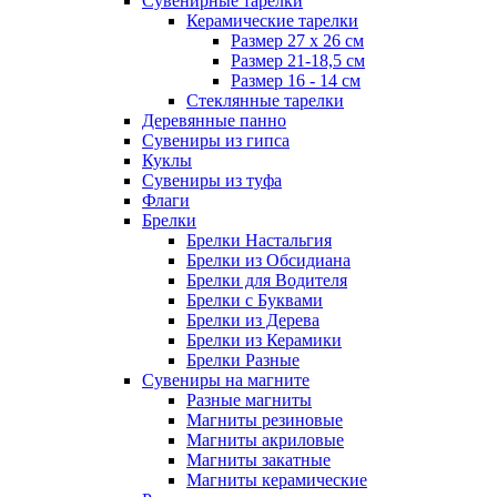
Сувенирные тарелки
Керамические тарелки
Размер 27 х 26 см
Размер 21-18,5 см
Размер 16 - 14 см
Стеклянные тарелки
Деревянные панно
Сувениры из гипса
Куклы
Сувениры из туфа
Флаги
Брелки
Брелки Настальгия
Брелки из Обсидиана
Брелки для Водителя
Брелки с Буквами
Брелки из Дерева
Брелки из Керамики
Брелки Разные
Сувениры на магните
Разные магниты
Магниты резиновые
Магниты акриловые
Магниты закатные
Магниты керамические