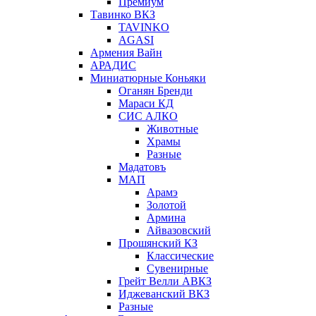
Премиум
Тавинко ВКЗ
TAVINKO
AGASI
Армения Вайн
АРАДИС
Миниатюрные Коньяки
Оганян Бренди
Мараси КД
СИС АЛКО
Животные
Храмы
Разные
Мадатовъ
МАП
Арамэ
Золотой
Армина
Айвазовский
Прошянский КЗ
Классические
Сувенирные
Грейт Велли АВКЗ
Иджеванский ВКЗ
Разные