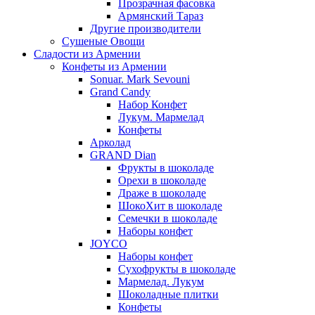
Прозрачная фасовка
Армянский Тараз
Другие производители
Сушеные Овощи
Сладости из Армении
Конфеты из Армении
Sonuar. Mark Sevouni
Grand Candy
Набор Конфет
Лукум. Мармелад
Конфеты
Арколад
GRAND Dian
Фрукты в шоколаде
Орехи в шоколаде
Драже в шоколаде
ШокоХит в шоколаде
Семечки в шоколаде
Наборы конфет
JOYCO
Наборы конфет
Сухофрукты в шоколаде
Мармелад. Лукум
Шоколадные плитки
Конфеты