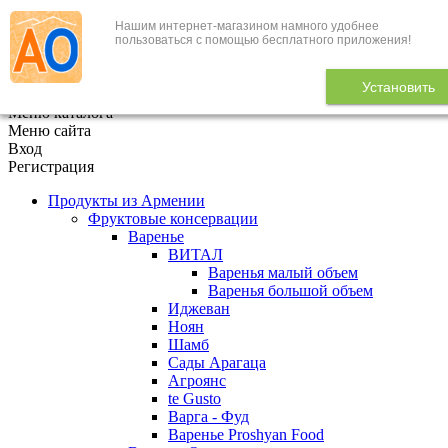
Нашим интернет-магазином намного удобнее
+7 (495) 646-888-1
пользоваться с помощью бесплатного приложения!
В корзине
0
товаров
Установить
x
Меню каталога
Меню сайта
Вход
Регистрация
Продукты из Армении
Фруктовые консервации
Варенье
ВИТАЛ
Варенья малый объем
Варенья большой объем
Иджеван
Ноян
Шамб
Сады Арагаца
Агроянс
te Gusto
Варга - Фуд
Варенье Proshyan Food