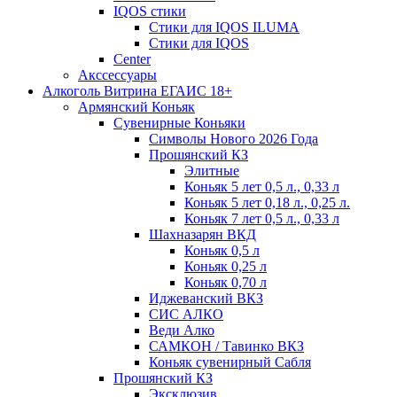
IQOS стики
Стики для IQOS ILUMA
Стики для IQOS
Сenter
Акссессуары
Алкоголь Витрина ЕГАИС 18+
Армянский Коньяк
Сувенирные Коньяки
Символы Нового 2026 Года
Прошянский КЗ
Элитные
Коньяк 5 лет 0,5 л., 0,33 л
Коньяк 5 лет 0,18 л., 0,25 л.
Коньяк 7 лет 0,5 л., 0,33 л
Шахназарян ВКД
Коньяк 0,5 л
Коньяк 0,25 л
Коньяк 0,70 л
Иджеванский ВКЗ
СИС АЛКО
Веди Алко
САМКОН / Тавинко ВКЗ
Коньяк сувенирный Сабля
Прошянский КЗ
Эксклюзив