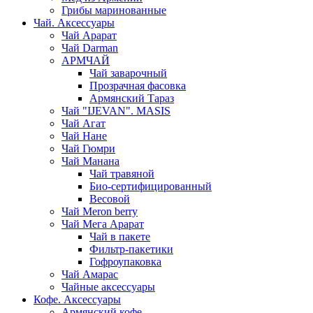
Грибы маринованные
Чай. Аксессуары
Чай Арарат
Чай Darman
АРМЧАЙ
Чай заварочный
Прозрачная фасовка
Армянский Тараз
Чай "IJEVAN". MASIS
Чай Агат
Чай Нане
Чай Гюмри
Чай Манана
Чай травяной
Био-сертифицированный
Весовой
Чай Meron berry
Чай Мега Арарат
Чай в пакете
Фильтр-пакетики
Гофроупаковка
Чай Амарас
Чайные аксессуары
Кофе. Аксессуары
Армянский кофе