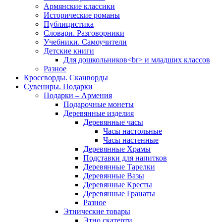
Армянские классики
Исторические романы
Публицистика
Словари. Разговорники
Учебники. Самоучители
Детские книги
Для дошкольников<br> и младших классов
Разное
Кроссворды. Сканворды
Сувениры. Подарки
Подарки – Армения
Подарочные монеты
Деревянные изделия
Деревянные часы
Часы настольные
Часы настенные
Деревянные Храмы
Подставки для напитков
Деревянные Тарелки
Деревянные Вазы
Деревянные Кресты
Деревянные Гранаты
Разное
Этнические товары
Этно скатерти