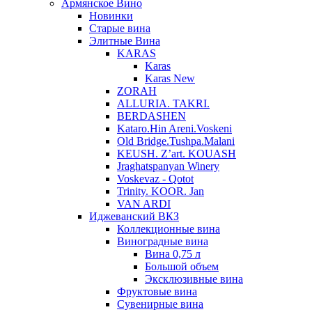
Армянское Вино
Новинки
Старые вина
Элитные Вина
KARAS
Karas
Karas New
ZORAH
ALLURIA. TAKRI.
BERDASHEN
Kataro.Hin Areni.Voskeni
Old Bridge.Tushpa.Malani
KEUSH. Z’art. KOUASH
Jraghatspanyan Winery
Voskevaz - Qotot
Trinity. KOOR. Jan
VAN ARDI
Иджеванский ВКЗ
Коллекционные вина
Виноградные вина
Вина 0,75 л
Большой объем
Эксклюзивные вина
Фруктовые вина
Cувенирные вина