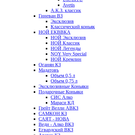
Avetis
А.К.З. классик
Гиневан ВЗ
Эксклюзив
Классический коньяк
НОЙ ЕКВВКА
НОЙ Эксклюзив
НОЙ Классик
НОЙ Легенды
NOY Very Speсial
НОЙ Кремлин
Оганян КЗ
Мадатовъ
Объем 0,5 л
Объем 0,75 л
Эксклюзивные Коньяки
Подарочные Коньяки
СИС Алко
Мараси КД
Грейт Велли АВКЗ
САМКОН КЗ
САЯТ - НОВА
Веди - Алко ВКЗ
Егвардский ВКЗ