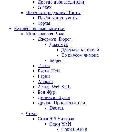
Другие производители
Globex
Печёная продукция. Торты
Печёная продукция
Торты
Безалкогольные напитки
Минеральная Вода
Джермук. Бюрег
Джермук
Джермук классика
Со вкусом лимона
Бюрег
Татни
Бжни. Ной
Гарни
Апаран
Ararat. Well Still
Бон Жур
Дилижан. Зулал
Другие Производители
Dausuz
Соки
Соки SIS Натурал
Соки YAN
Соки 0,930 л