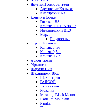
Арегак КЗ
Другие Производители
Армянские Коньяки
Кизлярский КЗ
Коньяк в Бочке
Гиневан ВЗ
Коньяк "СИС АЛКО"
Иджеванский ВКЗ
Мараси
Подарочные
Страна Камней
Коньяк в п/у
Коньяк 0,5 л.
Коньяк 0,2 л.
Аркон Трейд
Мргашен
Шаумян Вин
Шахназарян ВКД
Шахназарян
ГАЯСОН
Жемчужина
Мозаика
Mustang. Black Mountain
Platinum Mountain
Parakar