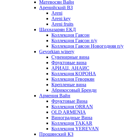
Матевосян Вайн
Аренийский ВЗ
Areni
Areni key
Areni fruits
Шахназарян ЕКД
Коллекция Гаясон
Коллекция Гаясон п/у
Коллекция Гаясон Новогодняя п/у
Gevorkian winery
Сувенирные вина
Фруктовые вина
АРИАЦ. АНАИС
Коллекция КОРОНА
Коллекция Геворкян
Крепленые вина
Абрикосовый Бренди
Армения Вайн
Фруктовые Вина
Коллекция ORRAN
OLD ARMENIA
Виноградные Вина
Коллекция TAKAR
Коллекция YEREVAN
Прошянский КЗ