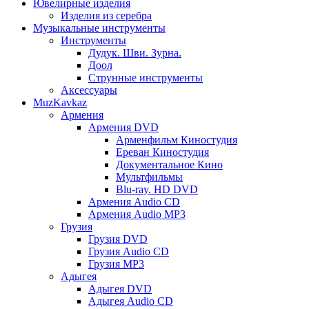
Ювелирные изделия
Изделия из серебра
Музыкальные инструменты
Инструменты
Дудук. Шви. Зурна.
Доол
Струнные инструменты
Аксессуары
MuzKavkaz
Армения
Армения DVD
Арменфильм Киностудия
Ереван Киностудия
Документальное Кино
Мультфильмы
Blu-ray. HD DVD
Армения Audio CD
Армения Audio MP3
Грузия
Грузия DVD
Грузия Audio CD
Грузия MP3
Адыгея
Адыгея DVD
Адыгея Audio CD