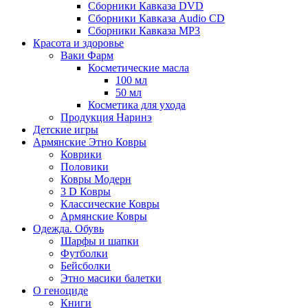
Сборники Кавказа DVD
Сборники Кавказа Audio CD
Сборники Кавказа MP3
Красота и здоровье
Ваки Фарм
Косметические масла
100 мл
50 мл
Косметика для ухода
Продукция Наринэ
Детские игры
Армянские Этно Ковры
Коврики
Половики
Ковры Модерн
3 D Ковры
Классические Ковры
Армянские Ковры
Одежда. Обувь
Шарфы и шапки
Футболки
Бейсболки
Этно масики балетки
О геноциде
Книги