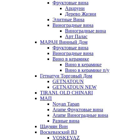
Фруктовые вина
Арцруни
Дерево Жизни
Элитные Вина
Виноградные вина
Виноградные вина
Арт Палас
МАРАН Винный Дом
Фруктовые вина
Виноградные вина
Вино в керамике
Вино в керамике
Вино в керамике п/у
Гетнатун Торговый Дом
GETNATOUN
GETNATOUN NEW
TIRANI. OLD CHINARI
МАП
Noyan Tapan
Arame Фруктовые вина
Arame Виноградные вина
Разные вина
Шаумян Вин
Воскевазский ВЗ
VOSKEVAZ