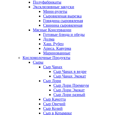
Полуфабрикаты
Эксклюзивные закуски
Мини-рулеты
Сыровяленая вырезка
Говядина сыровяленая
Свинина сыровяленая
Мясные Консервации
Готовые блюда и обеды
Долма
Хаш. Рубец
Ариса. Кавурма
Маринованные
Кисломолочные Продукты
Сыры
Сыр Чанах
Сыр Чанах в ведре
Сыр Чанах Экокат
Сыр Лори
Сыр Лори Премиум
Сыр Лори Экокат
Сыр Лори разный
Сыр Качотта
Сыр Овечий
Сыр Козий
Сыр в Керамике