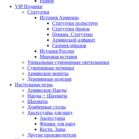
Разное
VIP Подарки
Статуэтки
История Армении
Статуэтки полистоун
Статуэтки бронза
Церкви. Статуэтки
Армянский алфавит
Галерея образов
История России
Мировая история
Уникальные сувенирные светильники
Сувенирные ночники
Армянские монеты
Деревянные изделия
Настольные игры
Армянские Нарды
Нарды + Шахматы
Шахматы
Ломберные столы
Аксессуары для нард
Аксессуары
Фишки для нард
Кости. Зары
Другие производители