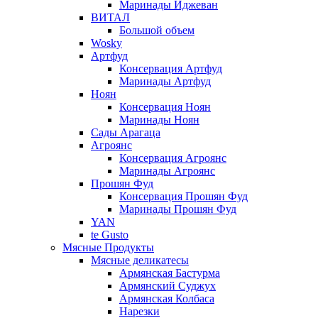
Маринады Иджеван
ВИТАЛ
Большой объем
Wosky
Артфуд
Консервация Артфуд
Маринады Артфуд
Ноян
Консервация Ноян
Маринады Ноян
Сады Арагаца
Агроянс
Консервация Агроянс
Маринады Агроянс
Прошян Фуд
Консервация Прошян Фуд
Маринады Прошян Фуд
YAN
te Gusto
Мясные Продукты
Мясные деликатесы
Армянская Бастурма
Армянский Суджух
Армянская Колбаса
Нарезки