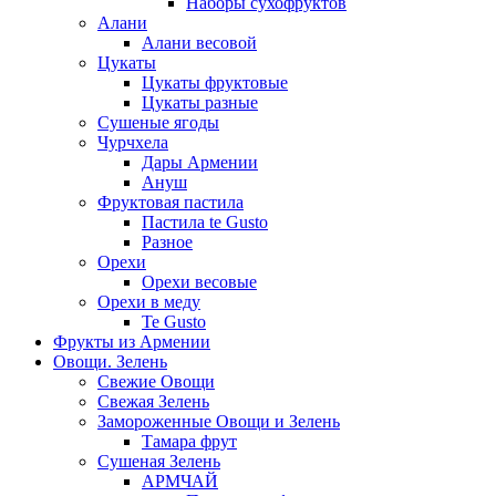
Наборы сухофруктов
Алани
Алани весовой
Цукаты
Цукаты фруктовые
Цукаты разные
Сушеные ягоды
Чурчхела
Дары Армении
Ануш
Фруктовая пастила
Пастила te Gusto
Разное
Орехи
Орехи весовые
Орехи в меду
Te Gusto
Фрукты из Армении
Овощи. Зелень
Свежие Овощи
Свежая Зелень
Замороженные Овощи и Зелень
Тамара фрут
Сушеная Зелень
АРМЧАЙ