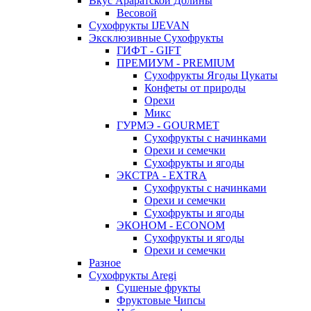
Вкус Араратской Долины
Весовой
Сухофрукты IJEVAN
Эксклюзивные Сухофрукты
ГИФТ - GIFT
ПРЕМИУМ - PREMIUM
Сухофрукты Ягоды Цукаты
Конфеты от природы
Орехи
Микс
ГУРМЭ - GOURMET
Сухофрукты с начинками
Орехи и семечки
Сухофрукты и ягоды
ЭКСТРА - EXTRA
Сухофрукты с начинками
Орехи и семечки
Сухофрукты и ягоды
ЭКОНОМ - ECONOM
Сухофрукты и ягоды
Орехи и семечки
Разное
Сухофрукты Aregi
Сушеные фрукты
Фруктовые Чипсы