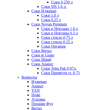
Соки 0,250 л
Соки SIS 1,6 л.
Соки Иджеван
Соки 1.0 л
Соки 0.25 л
Соки Noyan Premium
Соки и Нектары 1,0 л
Соки и Нектары 0,2 л
Соки стекло 0,75 л
Соки стекло 0,25 л
Соки Органик
Соки Витал
Соки te Gusto
Соки Шамб
Соки Арарат
Соки Tetra Pak 0,97л.
Соки Премиум ст. 0,75
Компоты
Иджеван
Арарат
YAN
Ноян
Агроянс
Прошян Фуд
Витал