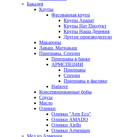
Бакалея
Крупы
Фасованная крупа
Крупы Арарат
Крупы Нат Продукт
Крупы Наша Деревня
Другие производители
Макароны
Лаваш. Матнакаш
Приправы. Специи
Приправы в банке
АРМСПЕЦИИ
Приправы
Специи
Приправы в фасовке
Hamove
Консервированные бобы
Соусы
Масло
Оливки
Оливки "Arm Eco"
Оливки AMADO
Оливки Aiello
Оливки Armenium
Мед из Армении