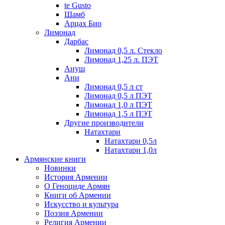
te Gusto
Шамб
Арцах Био
Лимонад
Дарбас
Лимонад 0,5 л. Стекло
Лимонад 1,25 л. ПЭТ
Ануш
Ани
Лимонад 0,5 л ст
Лимонад 0,5 л ПЭТ
Лимонад 1,0 л ПЭТ
Лимонад 1,5 л ПЭТ
Другие производители
Натахтари
Натахтари 0,5л
Натахтари 1,0л
Армянские книги
Новинки
История Армении
О Геноциде Армян
Книги об Армении
Иcкусство и культура
Поэзия Армении
Религия Армении