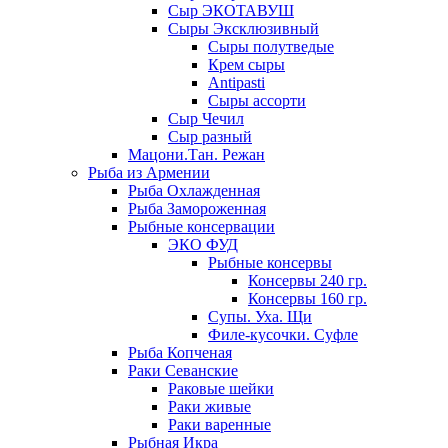
Сыр ЭКОТАВУШ
Сыры Эксклюзивный
Сыры полутведые
Крем сыры
Antipasti
Сыры ассорти
Сыр Чечил
Сыр разный
Мацони.Тан. Режан
Рыба из Армении
Рыба Охлажденная
Рыба Замороженная
Рыбные консервации
ЭКО ФУД
Рыбные консервы
Консервы 240 гр.
Консервы 160 гр.
Супы. Уха. Щи
Филе-кусочки. Суфле
Рыба Копченая
Раки Севанские
Раковые шейки
Раки живые
Раки варенные
Рыбная Икра