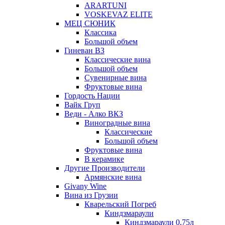
ARARTUNI
VOSKEVAZ ELITE
МЕЦ СЮНИК
Классика
Большой объем
Гиневан ВЗ
Классические вина
Большой объем
Сувенирные вина
Фруктовые вина
Гордость Нации
Вайк Груп
Веди - Алко ВКЗ
Виноградные вина
Классические
Большой объем
Фруктовые вина
В керамике
Другие Производители
Армянские вина
Givany Wine
Вина из Грузии
Кварельский Погреб
Киндзмараули
Киндзмараули 0,75л