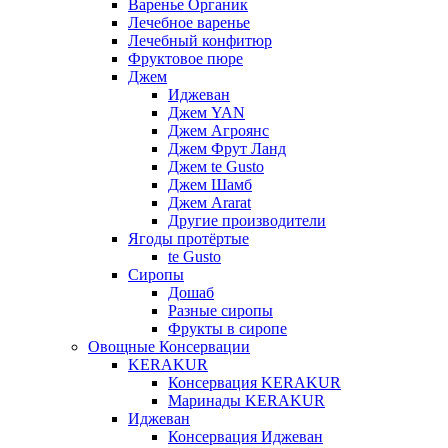
Варенье Органик
Лечебное варенье
Лечебный конфитюр
Фруктовое пюре
Джем
Иджеван
Джем YAN
Джем Агроянс
Джем Фрут Ланд
Джем te Gusto
Джем Шамб
Джем Ararat
Другие производители
Ягоды протёртые
te Gusto
Сиропы
Дошаб
Разные сиропы
Фрукты в сиропе
Овощные Консервации
KERAKUR
Консервация KERAKUR
Маринады KERAKUR
Иджеван
Консервация Иджеван