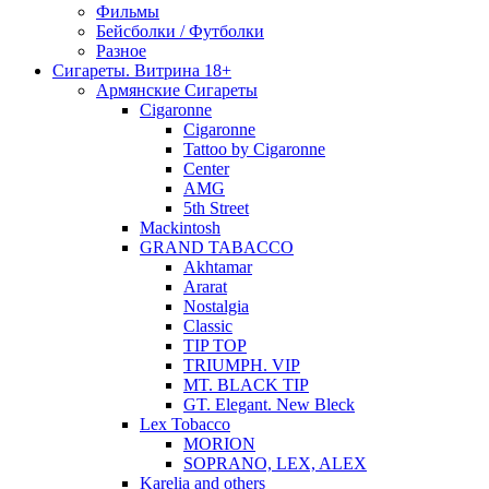
Фильмы
Бейсболки / Футболки
Разное
Сигареты. Витрина 18+
Армянские Сигареты
Cigaronne
Cigaronne
Tattoo by Cigaronne
Center
AMG
5th Street
Mackintosh
GRAND TABACCO
Akhtamar
Ararat
Nostalgia
Classic
TIP TOP
TRIUMPH. VIP
MT. BLACK TIP
GT. Elegant. New Bleck
Lex Tobacco
MORION
SOPRANO, LEX, ALEX
Karelia and others