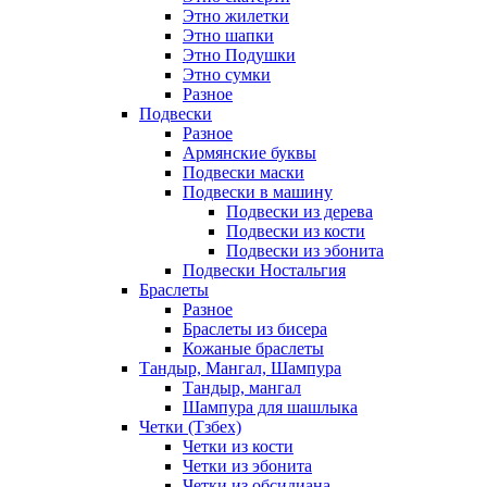
Этно жилетки
Этно шапки
Этно Подушки
Этно сумки
Разное
Подвески
Разное
Армянские буквы
Подвески маски
Подвески в машину
Подвески из дерева
Подвески из кости
Подвески из эбонита
Подвески Ностальгия
Браслеты
Разное
Браслеты из бисера
Кожаные браслеты
Тандыр, Мангал, Шампура
Тандыр, мангал
Шампура для шашлыка
Четки (Тзбех)
Четки из кости
Четки из эбонита
Четки из обсидиана