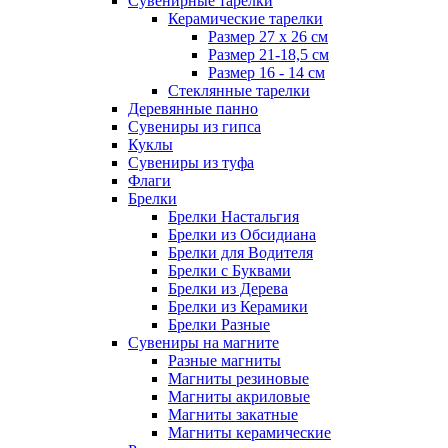
Сувенирные тарелки
Керамические тарелки
Размер 27 х 26 см
Размер 21-18,5 см
Размер 16 - 14 см
Стеклянные тарелки
Деревянные панно
Сувениры из гипса
Куклы
Сувениры из туфа
Флаги
Брелки
Брелки Настальгия
Брелки из Обсидиана
Брелки для Водителя
Брелки с Буквами
Брелки из Дерева
Брелки из Керамики
Брелки Разные
Сувениры на магните
Разные магниты
Магниты резиновые
Магниты акриловые
Магниты закатные
Магниты керамические