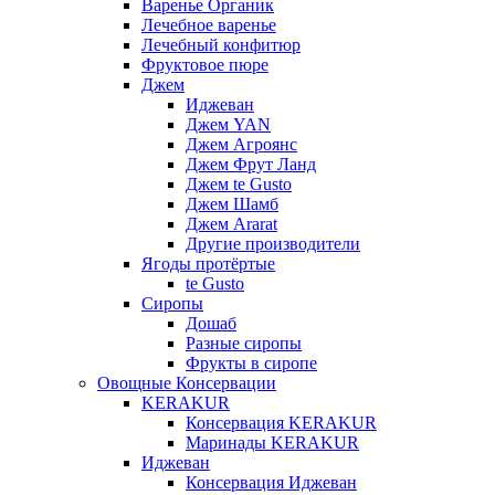
Варенье Органик
Лечебное варенье
Лечебный конфитюр
Фруктовое пюре
Джем
Иджеван
Джем YAN
Джем Агроянс
Джем Фрут Ланд
Джем te Gusto
Джем Шамб
Джем Ararat
Другие производители
Ягоды протёртые
te Gusto
Сиропы
Дошаб
Разные сиропы
Фрукты в сиропе
Овощные Консервации
KERAKUR
Консервация KERAKUR
Маринады KERAKUR
Иджеван
Консервация Иджеван