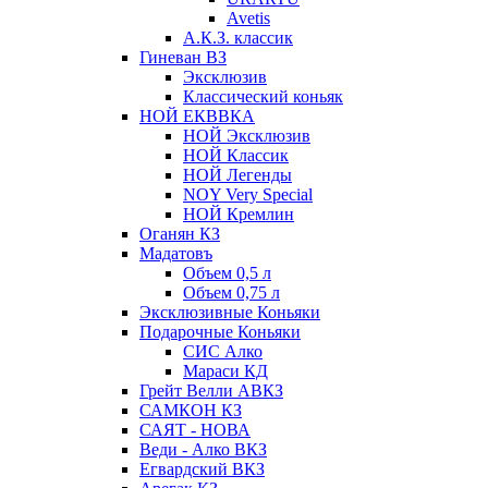
Avetis
А.К.З. классик
Гиневан ВЗ
Эксклюзив
Классический коньяк
НОЙ ЕКВВКА
НОЙ Эксклюзив
НОЙ Классик
НОЙ Легенды
NOY Very Speсial
НОЙ Кремлин
Оганян КЗ
Мадатовъ
Объем 0,5 л
Объем 0,75 л
Эксклюзивные Коньяки
Подарочные Коньяки
СИС Алко
Мараси КД
Грейт Велли АВКЗ
САМКОН КЗ
САЯТ - НОВА
Веди - Алко ВКЗ
Егвардский ВКЗ