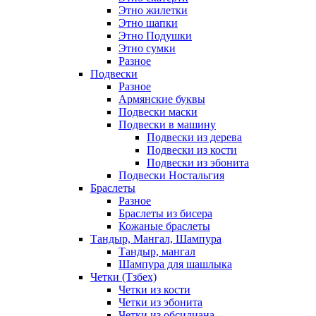
Этно жилетки
Этно шапки
Этно Подушки
Этно сумки
Разное
Подвески
Разное
Армянские буквы
Подвески маски
Подвески в машину
Подвески из дерева
Подвески из кости
Подвески из эбонита
Подвески Ностальгия
Браслеты
Разное
Браслеты из бисера
Кожаные браслеты
Тандыр, Мангал, Шампура
Тандыр, мангал
Шампура для шашлыка
Четки (Тзбех)
Четки из кости
Четки из эбонита
Четки из обсидиана