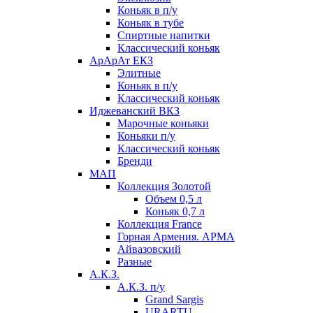
Коньяк в п/у
Коньяк в тубе
Спиртные напитки
Классический коньяк
АрАрАт ЕКЗ
Элитные
Коньяк в п/у
Классический коньяк
Иджеванский ВКЗ
Марочные коньяки
Коньяки п/у
Классический коньяк
Бренди
МАП
Коллекция Золотой
Объем 0,5 л
Коньяк 0,7 л
Коллекция France
Горная Армения. АРМА
Айвазовский
Разные
А.К.З.
А.К.З. п/у
Grand Sargis
URARTU