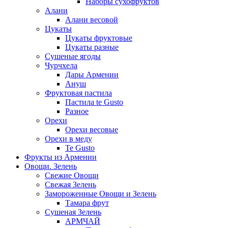
Наборы сухофруктов
Алани
Алани весовой
Цукаты
Цукаты фруктовые
Цукаты разные
Сушеные ягоды
Чурчхела
Дары Армении
Ануш
Фруктовая пастила
Пастила te Gusto
Разное
Орехи
Орехи весовые
Орехи в меду
Te Gusto
Фрукты из Армении
Овощи. Зелень
Свежие Овощи
Свежая Зелень
Замороженные Овощи и Зелень
Тамара фрут
Сушеная Зелень
АРМЧАЙ