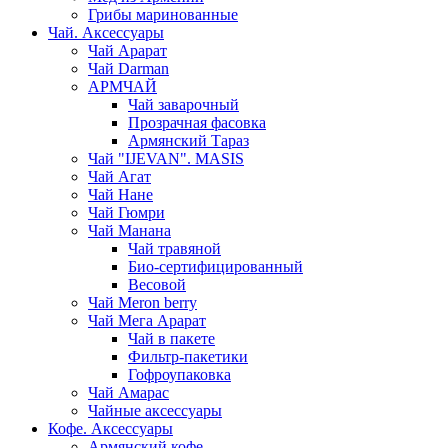
Грибы маринованные
Чай. Аксессуары
Чай Арарат
Чай Darman
АРМЧАЙ
Чай заварочный
Прозрачная фасовка
Армянский Тараз
Чай "IJEVAN". MASIS
Чай Агат
Чай Нане
Чай Гюмри
Чай Манана
Чай травяной
Био-сертифицированный
Весовой
Чай Meron berry
Чай Мега Арарат
Чай в пакете
Фильтр-пакетики
Гофроупаковка
Чай Амарас
Чайные аксессуары
Кофе. Аксессуары
Армянский кофе