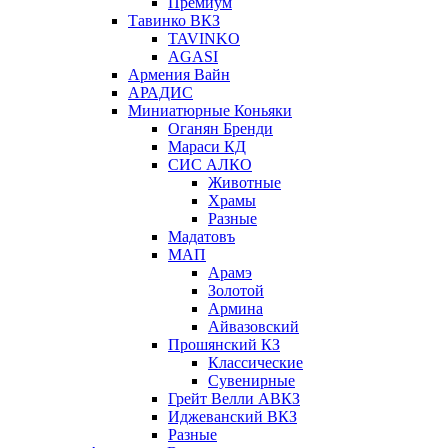
Премиум
Тавинко ВКЗ
TAVINKO
AGASI
Армения Вайн
АРАДИС
Миниатюрные Коньяки
Оганян Бренди
Мараси КД
СИС АЛКО
Животные
Храмы
Разные
Мадатовъ
МАП
Арамэ
Золотой
Армина
Айвазовский
Прошянский КЗ
Классические
Сувенирные
Грейт Велли АВКЗ
Иджеванский ВКЗ
Разные