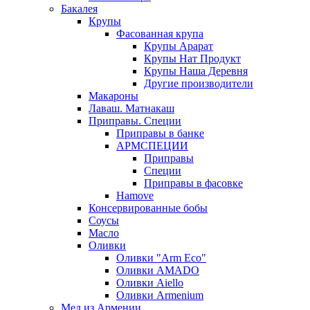
Бакалея
Крупы
Фасованная крупа
Крупы Арарат
Крупы Нат Продукт
Крупы Наша Деревня
Другие производители
Макароны
Лаваш. Матнакаш
Приправы. Специи
Приправы в банке
АРМСПЕЦИИ
Приправы
Специи
Приправы в фасовке
Hamove
Консервированные бобы
Соусы
Масло
Оливки
Оливки "Arm Eco"
Оливки AMADO
Оливки Aiello
Оливки Armenium
Мед из Армении