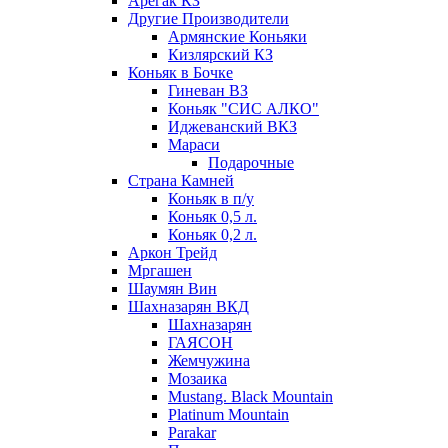
Арегак КЗ
Другие Производители
Армянские Коньяки
Кизлярский КЗ
Коньяк в Бочке
Гиневан ВЗ
Коньяк "СИС АЛКО"
Иджеванский ВКЗ
Мараси
Подарочные
Страна Камней
Коньяк в п/у
Коньяк 0,5 л.
Коньяк 0,2 л.
Аркон Трейд
Мргашен
Шаумян Вин
Шахназарян ВКД
Шахназарян
ГАЯСОН
Жемчужина
Мозаика
Mustang. Black Mountain
Platinum Mountain
Parakar