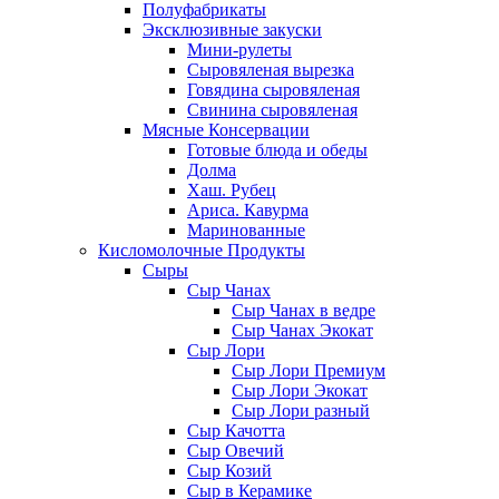
Полуфабрикаты
Эксклюзивные закуски
Мини-рулеты
Сыровяленая вырезка
Говядина сыровяленая
Свинина сыровяленая
Мясные Консервации
Готовые блюда и обеды
Долма
Хаш. Рубец
Ариса. Кавурма
Маринованные
Кисломолочные Продукты
Сыры
Сыр Чанах
Сыр Чанах в ведре
Сыр Чанах Экокат
Сыр Лори
Сыр Лори Премиум
Сыр Лори Экокат
Сыр Лори разный
Сыр Качотта
Сыр Овечий
Сыр Козий
Сыр в Керамике