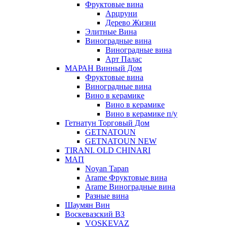
Фруктовые вина
Арцруни
Дерево Жизни
Элитные Вина
Виноградные вина
Виноградные вина
Арт Палас
МАРАН Винный Дом
Фруктовые вина
Виноградные вина
Вино в керамике
Вино в керамике
Вино в керамике п/у
Гетнатун Торговый Дом
GETNATOUN
GETNATOUN NEW
TIRANI. OLD CHINARI
МАП
Noyan Tapan
Arame Фруктовые вина
Arame Виноградные вина
Разные вина
Шаумян Вин
Воскевазский ВЗ
VOSKEVAZ