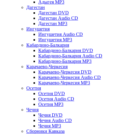
Адыгея MP3
Дагестан
Дагестан DVD
Дагестан Audio CD
Дагестан MP3
Ингушетия
Ингушетия Audio CD
Ингушетия MP3
Кабардино-Балкария
Кабардино-Балкария DVD
Кабардино-Балкария Audio CD
Кабардино-Балкария MP3
Карачаево-Черкесия
Карачаево-Черкесия DVD
Карачаево-Черкесия Audio CD
Карачаево-Черкесия MP3
Осетия
Осетия DVD
Осетия Audio CD
Осетия MP3
Чечня
Чечня DVD
Чечня Audio CD
Чечня MP3
Сборники Кавказа