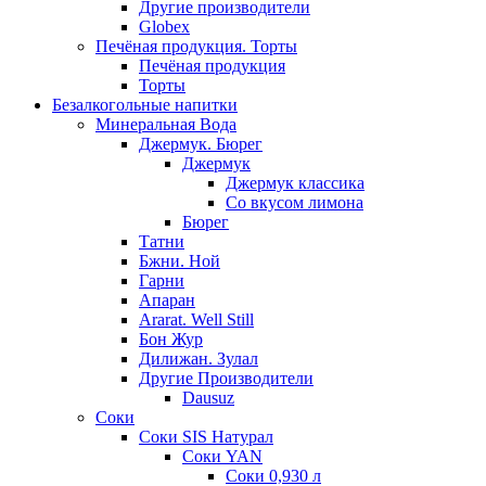
Другие производители
Globex
Печёная продукция. Торты
Печёная продукция
Торты
Безалкогольные напитки
Минеральная Вода
Джермук. Бюрег
Джермук
Джермук классика
Со вкусом лимона
Бюрег
Татни
Бжни. Ной
Гарни
Апаран
Ararat. Well Still
Бон Жур
Дилижан. Зулал
Другие Производители
Dausuz
Соки
Соки SIS Натурал
Соки YAN
Соки 0,930 л