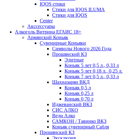
IQOS стики
Стики для IQOS ILUMA
Стики для IQOS
Сenter
Акссессуары
Алкоголь Витрина ЕГАИС 18+
Армянский Коньяк
Сувенирные Коньяки
Символы Нового 2026 Года
Прошянский КЗ
Элитные
Коньяк 5 лет 0,5 л., 0,33 л
Коньяк 5 лет 0,18 л., 0,25 л.
Коньяк 7 лет 0,5 л., 0,33 л
Шахназарян ВКД
Коньяк 0,5 л
Коньяк 0,25 л
Коньяк 0,70 л
Иджеванский ВКЗ
СИС АЛКО
Веди Алко
САМКОН / Тавинко ВКЗ
Коньяк сувенирный Сабля
Прошянский КЗ
Эксклюзив