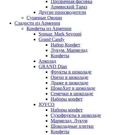
Прозрачная фасовка
Армянский Тараз
Другие производители
Сушеные Овощи
Сладости из Армении
Конфеты из Армении
Sonuar. Mark Sevouni
Grand Candy
Набор Конфет
Лукум. Мармелад
Конфеты
Арколад
GRAND Dian
Фрукты в шоколаде
Орехи в шоколаде
Драже в шоколаде
ШокоХит в шоколаде
Семечки в шоколаде
Наборы конфет
JOYCO
Наборы конфет
Сухофрукты в шоколаде
Мармелад. Лукум
Шоколадные плитки
Конфеты