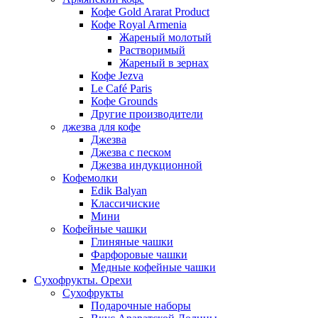
Кофе Gold Ararat Product
Кофе Royal Armenia
Жареный молотый
Растворимый
Жареный в зернах
Кофе Jezva
Le Café Paris
Кофе Grounds
Другие производители
джезва для кофе
Джезва
Джезва с песком
Джезва индукционной
Кофемолки
Edik Balyan
Классичиские
Мини
Кофейные чашки
Глиняные чашки
Фарфоровые чашки
Медные кофейные чашки
Сухофрукты. Орехи
Сухофрукты
Подарочные наборы