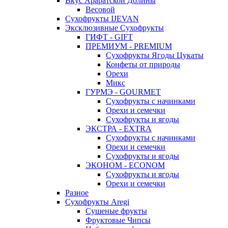
Вкус Араратской Долины
Весовой
Сухофрукты IJEVAN
Эксклюзивные Сухофрукты
ГИФТ - GIFT
ПРЕМИУМ - PREMIUM
Сухофрукты Ягоды Цукаты
Конфеты от природы
Орехи
Микс
ГУРМЭ - GOURMET
Сухофрукты с начинками
Орехи и семечки
Сухофрукты и ягоды
ЭКСТРА - EXTRA
Сухофрукты с начинками
Орехи и семечки
Сухофрукты и ягоды
ЭКОНОМ - ECONOM
Сухофрукты и ягоды
Орехи и семечки
Разное
Сухофрукты Aregi
Сушеные фрукты
Фруктовые Чипсы