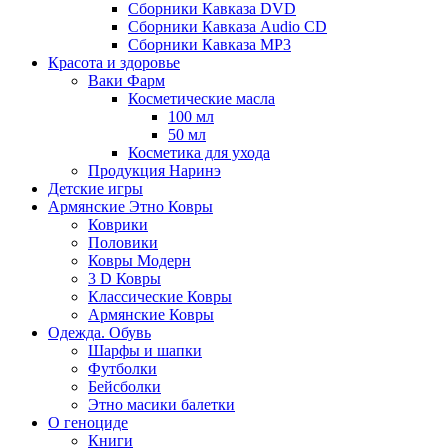
Сборники Кавказа DVD
Сборники Кавказа Audio CD
Сборники Кавказа MP3
Красота и здоровье
Ваки Фарм
Косметические масла
100 мл
50 мл
Косметика для ухода
Продукция Наринэ
Детские игры
Армянские Этно Ковры
Коврики
Половики
Ковры Модерн
3 D Ковры
Классические Ковры
Армянские Ковры
Одежда. Обувь
Шарфы и шапки
Футболки
Бейсболки
Этно масики балетки
О геноциде
Книги