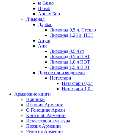
te Gusto
Шамб
Арцах Био
Лимонад
Дарбас
Лимонад 0,5 л. Стекло
Лимонад 1,25 л. ПЭТ
Ануш
Ани
Лимонад 0,5 л ст
Лимонад 0,5 л ПЭТ
Лимонад 1,0 л ПЭТ
Лимонад 1,5 л ПЭТ
Другие производители
Натахтари
Натахтари 0,5л
Натахтари 1,0л
Армянские книги
Новинки
История Армении
О Геноциде Армян
Книги об Армении
Иcкусство и культура
Поэзия Армении
Религия Армении