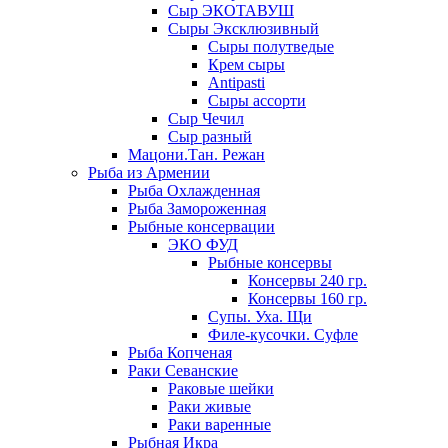
Сыр ЭКОТАВУШ
Сыры Эксклюзивный
Сыры полутведые
Крем сыры
Antipasti
Сыры ассорти
Сыр Чечил
Сыр разный
Мацони.Тан. Режан
Рыба из Армении
Рыба Охлажденная
Рыба Замороженная
Рыбные консервации
ЭКО ФУД
Рыбные консервы
Консервы 240 гр.
Консервы 160 гр.
Супы. Уха. Щи
Филе-кусочки. Суфле
Рыба Копченая
Раки Севанские
Раковые шейки
Раки живые
Раки варенные
Рыбная Икра