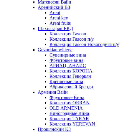
Матевосян Вайн
Аренийский ВЗ
Areni
Areni key
Areni fruits
Шахназарян ЕКД
Коллекция Гаясон
Коллекция Гаясон п/у
Коллекция Гаясон Новогодняя п/у
Gevorkian winery
Сувенирные вина
Фруктовые вина
АРИАЦ. АНАИС
Коллекция КОРОНА
Коллекция Геворкян
Крепленые вина
Абрикосовый Бренди
Армения Вайн
Фруктовые Вина
Коллекция ORRAN
OLD ARMENIA
Виноградные Вина
Коллекция TAKAR
Коллекция YEREVAN
Прошянский КЗ