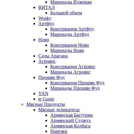
Маринады Иджеван
ВИТАЛ
Большой объем
Wosky
Артфуд
Консервация Артфуд
Маринады Артфуд
Ноян
Консервация Ноян
Маринады Ноян
Сады Арагаца
Агроянс
Консервация Агроянс
Маринады Агроянс
Прошян Фуд
Консервация Прошян Фуд
Маринады Прошян Фуд
YAN
te Gusto
Мясные Продукты
Мясные деликатесы
Армянская Бастурма
Армянский Суджух
Армянская Колбаса
Нарезки