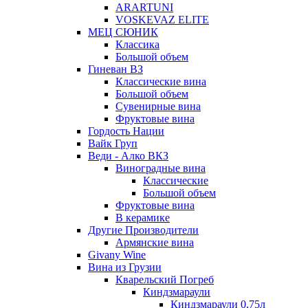
ARARTUNI
VOSKEVAZ ELITE
МЕЦ СЮНИК
Классика
Большой объем
Гиневан ВЗ
Классические вина
Большой объем
Сувенирные вина
Фруктовые вина
Гордость Нации
Вайк Груп
Веди - Алко ВКЗ
Виноградные вина
Классические
Большой объем
Фруктовые вина
В керамике
Другие Производители
Армянские вина
Givany Wine
Вина из Грузии
Кварельский Погреб
Киндзмараули
Киндзмараули 0,75л