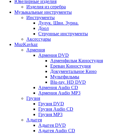
Ювелирные изделия
Изделия из серебра
Музыкальные инструменты
Инструменты
Дудук. Шви. Зурна.
Доол
Струнные инструменты
Аксессуары
MuzKavkaz
Армения
Армения DVD
Арменфильм Киностудия
Ереван Киностудия
Документальное Кино
Мультфильмы
Blu-ray. HD DVD
Армения Audio CD
Армения Audio MP3
Грузия
Грузия DVD
Грузия Audio CD
Грузия MP3
Адыгея
Адыгея DVD
Адыгея Audio CD