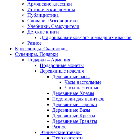
Армянские классики
Исторические романы
Публицистика
Словари. Разговорники
Учебники. Самоучители
Детские книги
Для дошкольников<br> и младших классов
Разное
Кроссворды. Сканворды
Сувениры. Подарки
Подарки – Армения
Подарочные монеты
Деревянные изделия
Деревянные часы
Часы настольные
Часы настенные
Деревянные Храмы
Подставки для напитков
Деревянные Тарелки
Деревянные Вазы
Деревянные Кресты
Деревянные Гранаты
Разное
Этнические товары
Этно скатерти