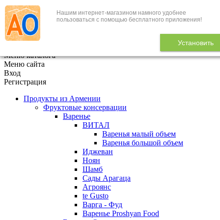
Нашим интернет-магазином намного удобнее
+7 (495) 646-888-1
пользоваться с помощью бесплатного приложения!
В корзине
0
товаров
Установить
x
Меню каталога
Меню сайта
Вход
Регистрация
Продукты из Армении
Фруктовые консервации
Варенье
ВИТАЛ
Варенья малый объем
Варенья большой объем
Иджеван
Ноян
Шамб
Сады Арагаца
Агроянс
te Gusto
Варга - Фуд
Варенье Proshyan Food