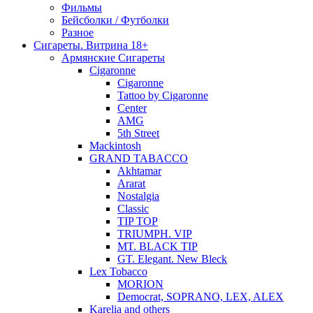
Фильмы
Бейсболки / Футболки
Разное
Сигареты. Витрина 18+
Армянские Сигареты
Cigaronne
Cigaronne
Tattoo by Cigaronne
Center
AMG
5th Street
Mackintosh
GRAND TABACCO
Akhtamar
Ararat
Nostalgia
Classic
TIP TOP
TRIUMPH. VIP
MT. BLACK TIP
GT. Elegant. New Bleck
Lex Tobacco
MORION
Democrat, SOPRANO, LEX, ALEX
Karelia and others