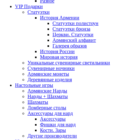
Разное
VIP Подарки
Статуэтки
История Армении
Статуэтки полистоун
Статуэтки бронза
Церкви. Статуэтки
Армянский алфавит
Галерея образов
История России
Мировая история
Уникальные сувенирные светильники
Сувенирные ночники
Армянские монеты
Деревянные изделия
Настольные игры
Армянские Нарды
Нарды + Шахматы
Шахматы
Ломберные столы
Аксессуары для нард
Аксессуары
Фишки для нард
Кости. Зары
Другие производители