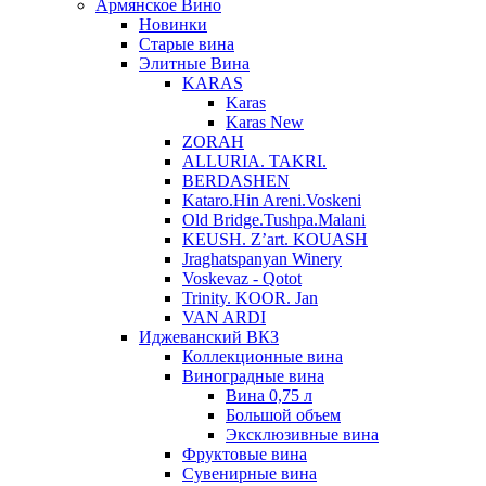
Армянское Вино
Новинки
Старые вина
Элитные Вина
KARAS
Karas
Karas New
ZORAH
ALLURIA. TAKRI.
BERDASHEN
Kataro.Hin Areni.Voskeni
Old Bridge.Tushpa.Malani
KEUSH. Z’art. KOUASH
Jraghatspanyan Winery
Voskevaz - Qotot
Trinity. KOOR. Jan
VAN ARDI
Иджеванский ВКЗ
Коллекционные вина
Виноградные вина
Вина 0,75 л
Большой объем
Эксклюзивные вина
Фруктовые вина
Cувенирные вина