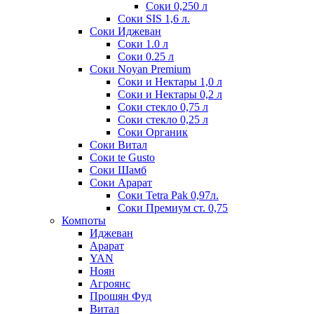
Соки 0,250 л
Соки SIS 1,6 л.
Соки Иджеван
Соки 1.0 л
Соки 0.25 л
Соки Noyan Premium
Соки и Нектары 1,0 л
Соки и Нектары 0,2 л
Соки стекло 0,75 л
Соки стекло 0,25 л
Соки Органик
Соки Витал
Соки te Gusto
Соки Шамб
Соки Арарат
Соки Tetra Pak 0,97л.
Соки Премиум ст. 0,75
Компоты
Иджеван
Арарат
YAN
Ноян
Агроянс
Прошян Фуд
Витал