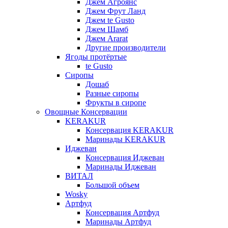
Джем Агроянс
Джем Фрут Ланд
Джем te Gusto
Джем Шамб
Джем Ararat
Другие производители
Ягоды протёртые
te Gusto
Сиропы
Дошаб
Разные сиропы
Фрукты в сиропе
Овощные Консервации
KERAKUR
Консервация KERAKUR
Маринады KERAKUR
Иджеван
Консервация Иджеван
Маринады Иджеван
ВИТАЛ
Большой объем
Wosky
Артфуд
Консервация Артфуд
Маринады Артфуд