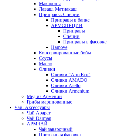
Макароны
Лаваш. Матнакаш
Приправы. Специи
Приправы в банке
АРМСПЕЦИИ
Приправы
Специи
Приправы в фасовке
Hamove
Консервированные бобы
Соусы
Масло
Оливки
Оливки "Arm Eco"
Оливки AMADO
Оливки Aiello
Оливки Armenium
Мед из Армении
Грибы маринованные
Чай. Аксессуары
Чай Арарат
Чай Darman
АРМЧАЙ
Чай заварочный
Прозрачная фасовка