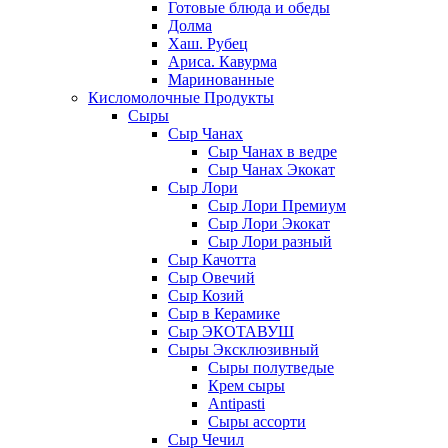
Готовые блюда и обеды
Долма
Хаш. Рубец
Ариса. Кавурма
Маринованные
Кисломолочные Продукты
Сыры
Сыр Чанах
Сыр Чанах в ведре
Сыр Чанах Экокат
Сыр Лори
Сыр Лори Премиум
Сыр Лори Экокат
Сыр Лори разный
Сыр Качотта
Сыр Овечий
Сыр Козий
Сыр в Керамике
Сыр ЭКОТАВУШ
Сыры Эксклюзивный
Сыры полутведые
Крем сыры
Antipasti
Сыры ассорти
Сыр Чечил