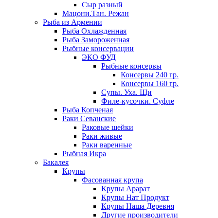
Сыр разный
Мацони.Тан. Режан
Рыба из Армении
Рыба Охлажденная
Рыба Замороженная
Рыбные консервации
ЭКО ФУД
Рыбные консервы
Консервы 240 гр.
Консервы 160 гр.
Супы. Уха. Щи
Филе-кусочки. Суфле
Рыба Копченая
Раки Севанские
Раковые шейки
Раки живые
Раки варенные
Рыбная Икра
Бакалея
Крупы
Фасованная крупа
Крупы Арарат
Крупы Нат Продукт
Крупы Наша Деревня
Другие производители