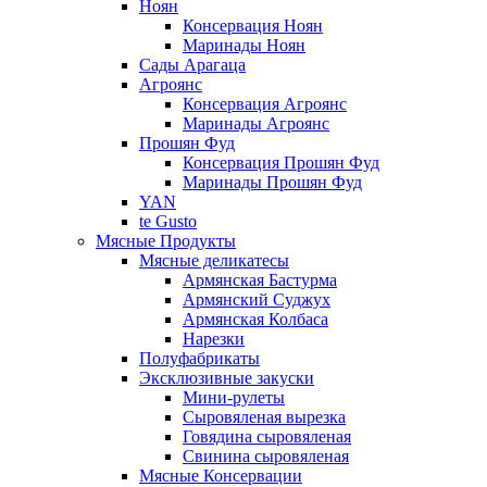
Ноян
Консервация Ноян
Маринады Ноян
Сады Арагаца
Агроянс
Консервация Агроянс
Маринады Агроянс
Прошян Фуд
Консервация Прошян Фуд
Маринады Прошян Фуд
YAN
te Gusto
Мясные Продукты
Мясные деликатесы
Армянская Бастурма
Армянский Суджух
Армянская Колбаса
Нарезки
Полуфабрикаты
Эксклюзивные закуски
Мини-рулеты
Сыровяленая вырезка
Говядина сыровяленая
Свинина сыровяленая
Мясные Консервации