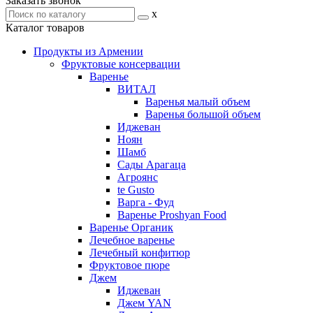
Заказать звонок
x
Каталог товаров
Продукты из Армении
Фруктовые консервации
Варенье
ВИТАЛ
Варенья малый объем
Варенья большой объем
Иджеван
Ноян
Шамб
Сады Арагаца
Агроянс
te Gusto
Варга - Фуд
Варенье Proshyan Food
Варенье Органик
Лечебное варенье
Лечебный конфитюр
Фруктовое пюре
Джем
Иджеван
Джем YAN