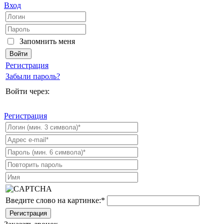
Вход
Запомнить меня
Регистрация
Забыли пароль?
Войти через:
Регистрация
Введите слово на картинке:
*