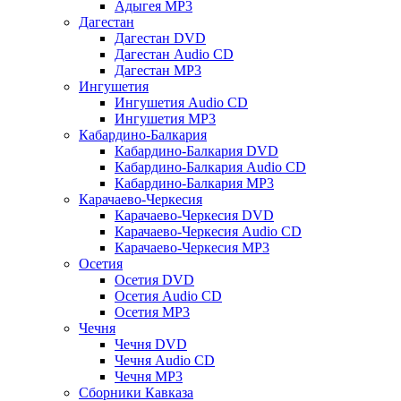
Адыгея MP3
Дагестан
Дагестан DVD
Дагестан Audio CD
Дагестан MP3
Ингушетия
Ингушетия Audio CD
Ингушетия MP3
Кабардино-Балкария
Кабардино-Балкария DVD
Кабардино-Балкария Audio CD
Кабардино-Балкария MP3
Карачаево-Черкесия
Карачаево-Черкесия DVD
Карачаево-Черкесия Audio CD
Карачаево-Черкесия MP3
Осетия
Осетия DVD
Осетия Audio CD
Осетия MP3
Чечня
Чечня DVD
Чечня Audio CD
Чечня MP3
Сборники Кавказа