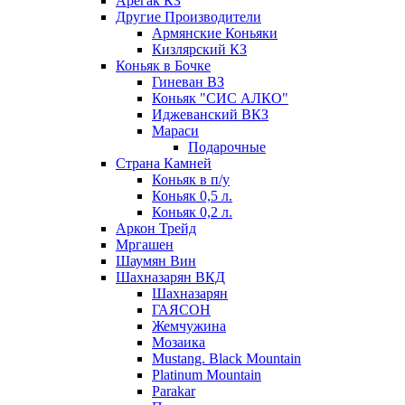
Арегак КЗ
Другие Производители
Армянские Коньяки
Кизлярский КЗ
Коньяк в Бочке
Гиневан ВЗ
Коньяк "СИС АЛКО"
Иджеванский ВКЗ
Мараси
Подарочные
Страна Камней
Коньяк в п/у
Коньяк 0,5 л.
Коньяк 0,2 л.
Аркон Трейд
Мргашен
Шаумян Вин
Шахназарян ВКД
Шахназарян
ГАЯСОН
Жемчужина
Мозаика
Mustang. Black Mountain
Platinum Mountain
Parakar