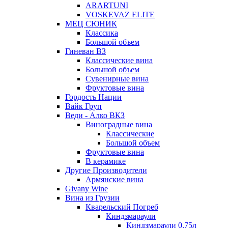
ARARTUNI
VOSKEVAZ ELITE
МЕЦ СЮНИК
Классика
Большой объем
Гиневан ВЗ
Классические вина
Большой объем
Сувенирные вина
Фруктовые вина
Гордость Нации
Вайк Груп
Веди - Алко ВКЗ
Виноградные вина
Классические
Большой объем
Фруктовые вина
В керамике
Другие Производители
Армянские вина
Givany Wine
Вина из Грузии
Кварельский Погреб
Киндзмараули
Киндзмараули 0,75л