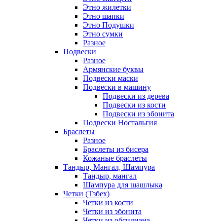
Этно жилетки
Этно шапки
Этно Подушки
Этно сумки
Разное
Подвески
Разное
Армянские буквы
Подвески маски
Подвески в машину
Подвески из дерева
Подвески из кости
Подвески из эбонита
Подвески Ностальгия
Браслеты
Разное
Браслеты из бисера
Кожаные браслеты
Тандыр, Мангал, Шампура
Тандыр, мангал
Шампура для шашлыка
Четки (Тзбех)
Четки из кости
Четки из эбонита
Четки из обсидиана