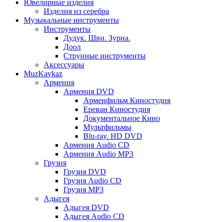
Ювелирные изделия
Изделия из серебра
Музыкальные инструменты
Инструменты
Дудук. Шви. Зурна.
Доол
Струнные инструменты
Аксессуары
MuzKavkaz
Армения
Армения DVD
Арменфильм Киностудия
Ереван Киностудия
Документальное Кино
Мультфильмы
Blu-ray. HD DVD
Армения Audio CD
Армения Audio MP3
Грузия
Грузия DVD
Грузия Audio CD
Грузия MP3
Адыгея
Адыгея DVD
Адыгея Audio CD