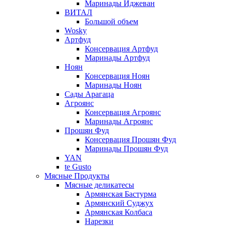
Маринады Иджеван
ВИТАЛ
Большой объем
Wosky
Артфуд
Консервация Артфуд
Маринады Артфуд
Ноян
Консервация Ноян
Маринады Ноян
Сады Арагаца
Агроянс
Консервация Агроянс
Маринады Агроянс
Прошян Фуд
Консервация Прошян Фуд
Маринады Прошян Фуд
YAN
te Gusto
Мясные Продукты
Мясные деликатесы
Армянская Бастурма
Армянский Суджух
Армянская Колбаса
Нарезки