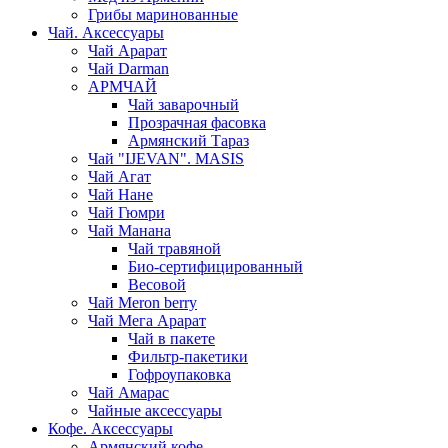
Грибы маринованные
Чай. Аксессуары
Чай Арарат
Чай Darman
АРМЧАЙ
Чай заварочный
Прозрачная фасовка
Армянский Тараз
Чай "IJEVAN". MASIS
Чай Агат
Чай Нане
Чай Гюмри
Чай Манана
Чай травяной
Био-сертифицированный
Весовой
Чай Meron berry
Чай Мега Арарат
Чай в пакете
Фильтр-пакетики
Гофроупаковка
Чай Амарас
Чайные аксессуары
Кофе. Аксессуары
Армянский кофе