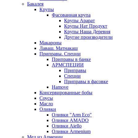
Бакалея
Крупы
Фасованная крупа
Крупы Арарат
Крупы Нат Продукт
Крупы Наша Деревня
Другие производители
Макароны
Лаваш. Матнакаш
Приправы. Специи
Приправы в банке
АРМСПЕЦИИ
Приправы
Специи
Приправы в фасовке
Hamove
Консервированные бобы
Соусы
Масло
Оливки
Оливки "Arm Eco"
Оливки AMADO
Оливки Aiello
Оливки Armenium
Мед из Армении