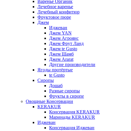
Варенье Органик
Лечебное варенье
Лечебный конфитюр
Фруктовое пюре
Джем
Иджеван
Джем YAN
Джем Агроянс
Джем Фрут Ланд
Джем te Gusto
Джем Шамб
Джем Ararat
Другие производители
Ягоды протёртые
te Gusto
Сиропы
Дошаб
Разные сиропы
Фрукты в сиропе
Овощные Консервации
KERAKUR
Консервация KERAKUR
Маринады KERAKUR
Иджеван
Консервация Иджеван