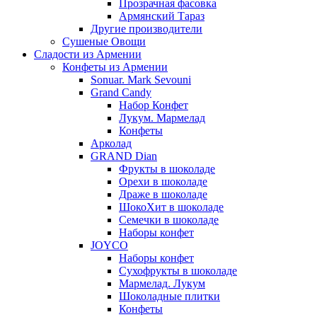
Прозрачная фасовка
Армянский Тараз
Другие производители
Сушеные Овощи
Сладости из Армении
Конфеты из Армении
Sonuar. Mark Sevouni
Grand Candy
Набор Конфет
Лукум. Мармелад
Конфеты
Арколад
GRAND Dian
Фрукты в шоколаде
Орехи в шоколаде
Драже в шоколаде
ШокоХит в шоколаде
Семечки в шоколаде
Наборы конфет
JOYCO
Наборы конфет
Сухофрукты в шоколаде
Мармелад. Лукум
Шоколадные плитки
Конфеты