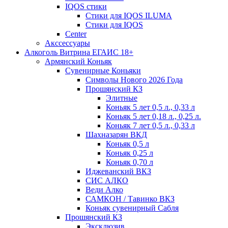
IQOS стики
Стики для IQOS ILUMA
Стики для IQOS
Сenter
Акссессуары
Алкоголь Витрина ЕГАИС 18+
Армянский Коньяк
Сувенирные Коньяки
Символы Нового 2026 Года
Прошянский КЗ
Элитные
Коньяк 5 лет 0,5 л., 0,33 л
Коньяк 5 лет 0,18 л., 0,25 л.
Коньяк 7 лет 0,5 л., 0,33 л
Шахназарян ВКД
Коньяк 0,5 л
Коньяк 0,25 л
Коньяк 0,70 л
Иджеванский ВКЗ
СИС АЛКО
Веди Алко
САМКОН / Тавинко ВКЗ
Коньяк сувенирный Сабля
Прошянский КЗ
Эксклюзив