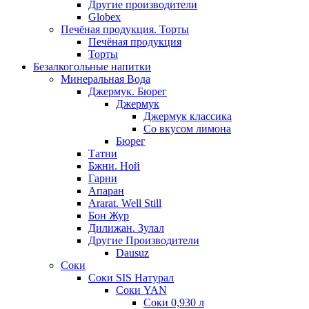
Другие производители
Globex
Печёная продукция. Торты
Печёная продукция
Торты
Безалкогольные напитки
Минеральная Вода
Джермук. Бюрег
Джермук
Джермук классика
Со вкусом лимона
Бюрег
Татни
Бжни. Ной
Гарни
Апаран
Ararat. Well Still
Бон Жур
Дилижан. Зулал
Другие Производители
Dausuz
Соки
Соки SIS Натурал
Соки YAN
Соки 0,930 л