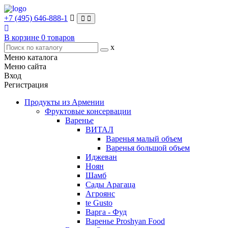
+7 (495) 646-888-1
В корзине
0
товаров
x
Меню каталога
Меню сайта
Вход
Регистрация
Продукты из Армении
Фруктовые консервации
Варенье
ВИТАЛ
Варенья малый объем
Варенья большой объем
Иджеван
Ноян
Шамб
Сады Арагаца
Агроянс
te Gusto
Варга - Фуд
Варенье Proshyan Food