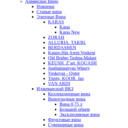
Армянское Вино
Новинки
Старые вина
Элитные Вина
KARAS
Karas
Karas New
ZORAH
ALLURIA. TAKRI.
BERDASHEN
Kataro.Hin Areni.Voskeni
Old Bridge.Tushpa.Malani
KEUSH. Z’art. KOUASH
Jraghatspanyan Winery
Voskevaz - Qotot
Trinity. KOOR. Jan
VAN ARDI
Иджеванский ВКЗ
Коллекционные вина
Виноградные вина
Вина 0,75 л
Большой объем
Эксклюзивные вина
Фруктовые вина
Cувенирные вина