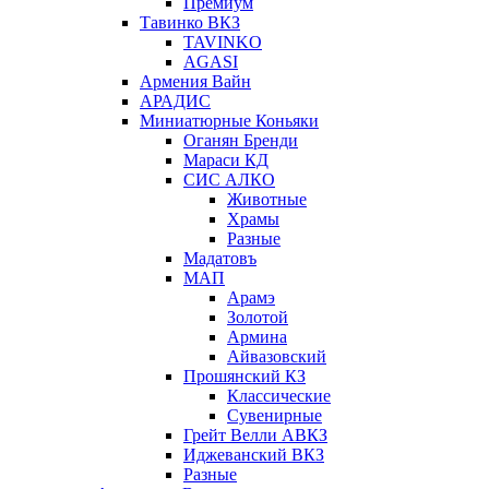
Премиум
Тавинко ВКЗ
TAVINKO
AGASI
Армения Вайн
АРАДИС
Миниатюрные Коньяки
Оганян Бренди
Мараси КД
СИС АЛКО
Животные
Храмы
Разные
Мадатовъ
МАП
Арамэ
Золотой
Армина
Айвазовский
Прошянский КЗ
Классические
Сувенирные
Грейт Велли АВКЗ
Иджеванский ВКЗ
Разные