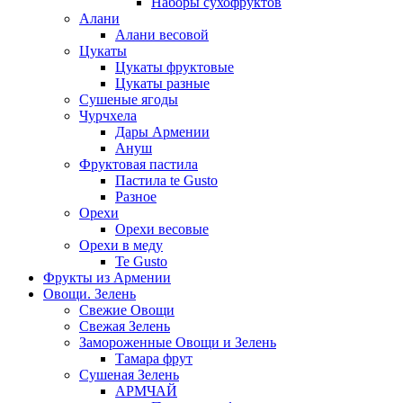
Наборы сухофруктов
Алани
Алани весовой
Цукаты
Цукаты фруктовые
Цукаты разные
Сушеные ягоды
Чурчхела
Дары Армении
Ануш
Фруктовая пастила
Пастила te Gusto
Разное
Орехи
Орехи весовые
Орехи в меду
Te Gusto
Фрукты из Армении
Овощи. Зелень
Свежие Овощи
Свежая Зелень
Замороженные Овощи и Зелень
Тамара фрут
Сушеная Зелень
АРМЧАЙ