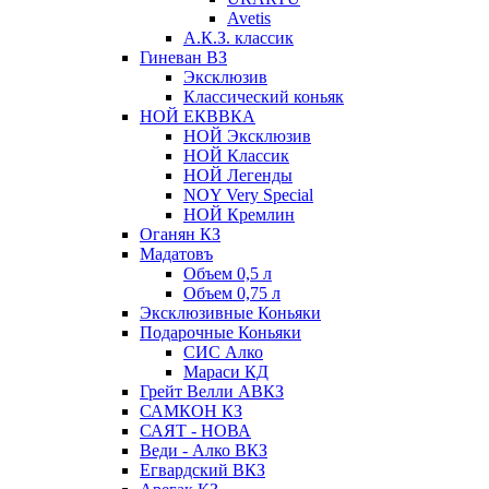
Avetis
А.К.З. классик
Гиневан ВЗ
Эксклюзив
Классический коньяк
НОЙ ЕКВВКА
НОЙ Эксклюзив
НОЙ Классик
НОЙ Легенды
NOY Very Speсial
НОЙ Кремлин
Оганян КЗ
Мадатовъ
Объем 0,5 л
Объем 0,75 л
Эксклюзивные Коньяки
Подарочные Коньяки
СИС Алко
Мараси КД
Грейт Велли АВКЗ
САМКОН КЗ
САЯТ - НОВА
Веди - Алко ВКЗ
Егвардский ВКЗ