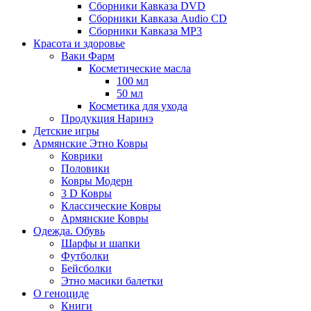
Сборники Кавказа DVD
Сборники Кавказа Audio CD
Сборники Кавказа MP3
Красота и здоровье
Ваки Фарм
Косметические масла
100 мл
50 мл
Косметика для ухода
Продукция Наринэ
Детские игры
Армянские Этно Ковры
Коврики
Половики
Ковры Модерн
3 D Ковры
Классические Ковры
Армянские Ковры
Одежда. Обувь
Шарфы и шапки
Футболки
Бейсболки
Этно масики балетки
О геноциде
Книги