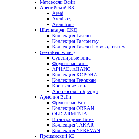
Матевосян Вайн
Аренийский ВЗ
Areni
Areni key
Areni fruits
Шахназарян ЕКД
Коллекция Гаясон
Коллекция Гаясон п/у
Коллекция Гаясон Новогодняя п/у
Gevorkian winery
Сувенирные вина
Фруктовые вина
АРИАЦ. АНАИС
Коллекция КОРОНА
Коллекция Геворкян
Крепленые вина
Абрикосовый Бренди
Армения Вайн
Фруктовые Вина
Коллекция ORRAN
OLD ARMENIA
Виноградные Вина
Коллекция TAKAR
Коллекция YEREVAN
Прошянский КЗ