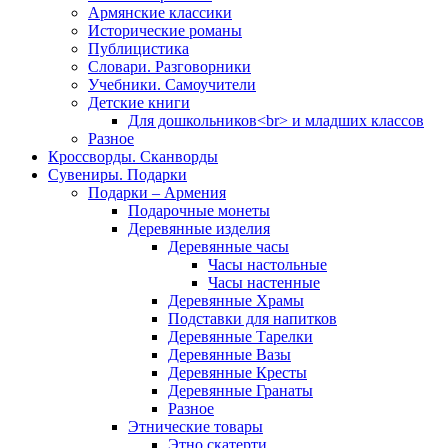
Армянские классики
Исторические романы
Публицистика
Словари. Разговорники
Учебники. Самоучители
Детские книги
Для дошкольников<br> и младших классов
Разное
Кроссворды. Сканворды
Сувениры. Подарки
Подарки – Армения
Подарочные монеты
Деревянные изделия
Деревянные часы
Часы настольные
Часы настенные
Деревянные Храмы
Подставки для напитков
Деревянные Тарелки
Деревянные Вазы
Деревянные Кресты
Деревянные Гранаты
Разное
Этнические товары
Этно скатерти