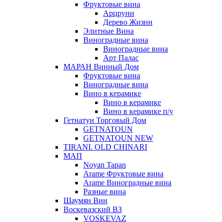
Фруктовые вина
Арцруни
Дерево Жизни
Элитные Вина
Виноградные вина
Виноградные вина
Арт Палас
МАРАН Винный Дом
Фруктовые вина
Виноградные вина
Вино в керамике
Вино в керамике
Вино в керамике п/у
Гетнатун Торговый Дом
GETNATOUN
GETNATOUN NEW
TIRANI. OLD CHINARI
МАП
Noyan Tapan
Arame Фруктовые вина
Arame Виноградные вина
Разные вина
Шаумян Вин
Воскевазский ВЗ
VOSKEVAZ