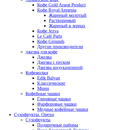
Кофе Gold Ararat Product
Кофе Royal Armenia
Жареный молотый
Растворимый
Жареный в зернах
Кофе Jezva
Le Café Paris
Кофе Grounds
Другие производители
джезва для кофе
Джезва
Джезва с песком
Джезва индукционной
Кофемолки
Edik Balyan
Классичиские
Мини
Кофейные чашки
Глиняные чашки
Фарфоровые чашки
Медные кофейные чашки
Сухофрукты. Орехи
Сухофрукты
Подарочные наборы