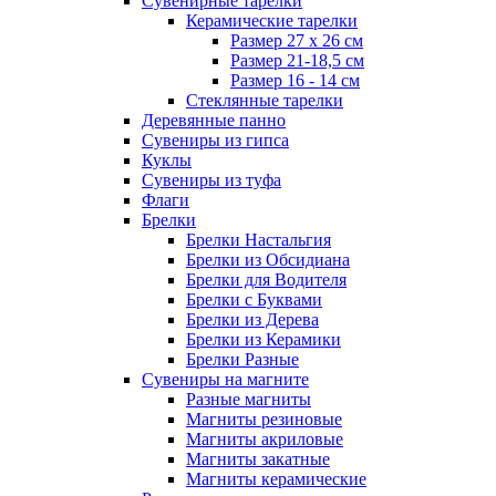
Сувенирные тарелки
Керамические тарелки
Размер 27 х 26 см
Размер 21-18,5 см
Размер 16 - 14 см
Стеклянные тарелки
Деревянные панно
Сувениры из гипса
Куклы
Сувениры из туфа
Флаги
Брелки
Брелки Настальгия
Брелки из Обсидиана
Брелки для Водителя
Брелки с Буквами
Брелки из Дерева
Брелки из Керамики
Брелки Разные
Сувениры на магните
Разные магниты
Магниты резиновые
Магниты акриловые
Магниты закатные
Магниты керамические