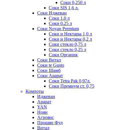
Соки 0,250 л
Соки SIS 1,6 л.
Соки Иджеван
Соки 1.0 л
Соки 0.25 л
Соки Noyan Premium
Соки и Нектары 1,0 л
Соки и Нектары 0,2 л
Соки стекло 0,75 л
Соки стекло 0,25 л
Соки Органик
Соки Витал
Соки te Gusto
Соки Шамб
Соки Арарат
Соки Tetra Pak 0,97л.
Соки Премиум ст. 0,75
Компоты
Иджеван
Арарат
YAN
Ноян
Агроянс
Прошян Фуд
Витал