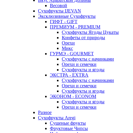
Вкус Араратской Долины
Весовой
Сухофрукты IJEVAN
Эксклюзивные Сухофрукты
ГИФТ - GIFT
ПРЕМИУМ - PREMIUM
Сухофрукты Ягоды Цукаты
Конфеты от природы
Орехи
Микс
ГУРМЭ - GOURMET
Сухофрукты с начинками
Орехи и семечки
Сухофрукты и ягоды
ЭКСТРА - EXTRA
Сухофрукты с начинками
Орехи и семечки
Сухофрукты и ягоды
ЭКОНОМ - ECONOM
Сухофрукты и ягоды
Орехи и семечки
Разное
Сухофрукты Aregi
Сушеные фрукты
Фруктовые Чипсы