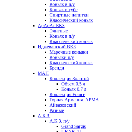
Коньяк в п/у
Коньяк в тубе
Спиртные напитки
Классический коньяк
АрАрАт ЕКЗ
Элитные
Коньяк в п/у
Классический коньяк
Иджеванский ВКЗ
Марочные коньяки
Коньяки п/у
Классический коньяк
Бренди
МАП
Коллекция Золотой
Объем 0,5 л
Коньяк 0,7 л
Коллекция France
Горная Армения. АРМА
Айвазовский
Разные
А.К.З.
А.К.З. п/у
Grand Sargis
URARTU