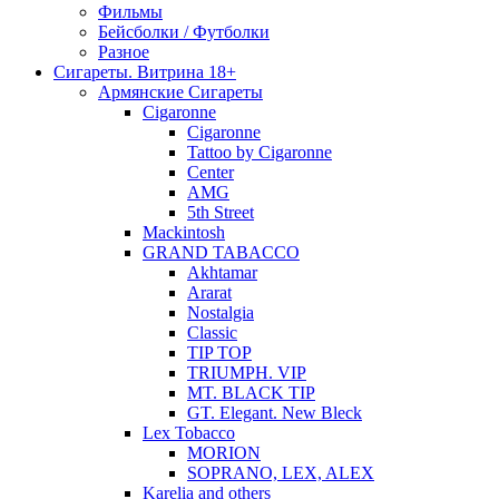
Фильмы
Бейсболки / Футболки
Разное
Сигареты. Витрина 18+
Армянские Сигареты
Cigaronne
Cigaronne
Tattoo by Cigaronne
Center
AMG
5th Street
Mackintosh
GRAND TABACCO
Akhtamar
Ararat
Nostalgia
Classic
TIP TOP
TRIUMPH. VIP
MT. BLACK TIP
GT. Elegant. New Bleck
Lex Tobacco
MORION
SOPRANO, LEX, ALEX
Karelia and others