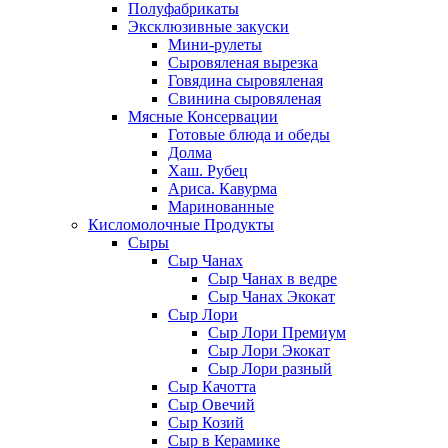
Полуфабрикаты
Эксклюзивные закуски
Мини-рулеты
Сыровяленая вырезка
Говядина сыровяленая
Свинина сыровяленая
Мясные Консервации
Готовые блюда и обеды
Долма
Хаш. Рубец
Ариса. Кавурма
Маринованные
Кисломолочные Продукты
Сыры
Сыр Чанах
Сыр Чанах в ведре
Сыр Чанах Экокат
Сыр Лори
Сыр Лори Премиум
Сыр Лори Экокат
Сыр Лори разный
Сыр Качотта
Сыр Овечий
Сыр Козий
Сыр в Керамике