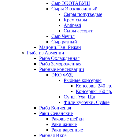
Сыр ЭКОТАВУШ
Сыры Эксклюзивный
Сыры полутведые
Крем сыры
Antipasti
Сыры ассорти
Сыр Чечил
Сыр разный
Мацони.Тан. Режан
Рыба из Армении
Рыба Охлажденная
Рыба Замороженная
Рыбные консервации
ЭКО ФУД
Рыбные консервы
Консервы 240 гр.
Консервы 160 гр.
Супы. Уха. Щи
Филе-кусочки. Суфле
Рыба Копченая
Раки Севанские
Раковые шейки
Раки живые
Раки варенные
Рыбная Икра