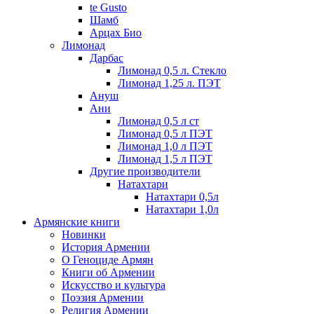
te Gusto
Шамб
Арцах Био
Лимонад
Дарбас
Лимонад 0,5 л. Стекло
Лимонад 1,25 л. ПЭТ
Ануш
Ани
Лимонад 0,5 л ст
Лимонад 0,5 л ПЭТ
Лимонад 1,0 л ПЭТ
Лимонад 1,5 л ПЭТ
Другие производители
Натахтари
Натахтари 0,5л
Натахтари 1,0л
Армянские книги
Новинки
История Армении
О Геноциде Армян
Книги об Армении
Иcкусство и культура
Поэзия Армении
Религия Армении