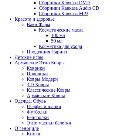
Сборники Кавказа DVD
Сборники Кавказа Audio CD
Сборники Кавказа MP3
Красота и здоровье
Ваки Фарм
Косметические масла
100 мл
50 мл
Косметика для ухода
Продукция Наринэ
Детские игры
Армянские Этно Ковры
Коврики
Половики
Ковры Модерн
3 D Ковры
Классические Ковры
Армянские Ковры
Одежда. Обувь
Шарфы и шапки
Футболки
Бейсболки
Этно масики балетки
О геноциде
Книги