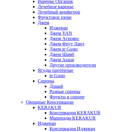
Варенье Органик
Лечебное варенье
Лечебный конфитюр
Фруктовое пюре
Джем
Иджеван
Джем YAN
Джем Агроянс
Джем Фрут Ланд
Джем te Gusto
Джем Шамб
Джем Ararat
Другие производители
Ягоды протёртые
te Gusto
Сиропы
Дошаб
Разные сиропы
Фрукты в сиропе
Овощные Консервации
KERAKUR
Консервация KERAKUR
Маринады KERAKUR
Иджеван
Консервация Иджеван