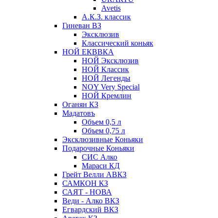
Avetis
А.К.З. классик
Гиневан ВЗ
Эксклюзив
Классический коньяк
НОЙ ЕКВВКА
НОЙ Эксклюзив
НОЙ Классик
НОЙ Легенды
NOY Very Speсial
НОЙ Кремлин
Оганян КЗ
Мадатовъ
Объем 0,5 л
Объем 0,75 л
Эксклюзивные Коньяки
Подарочные Коньяки
СИС Алко
Мараси КД
Грейт Велли АВКЗ
САМКОН КЗ
САЯТ - НОВА
Веди - Алко ВКЗ
Егвардский ВКЗ