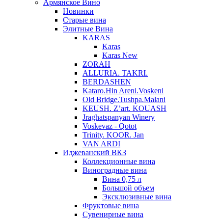
Армянское Вино
Новинки
Старые вина
Элитные Вина
KARAS
Karas
Karas New
ZORAH
ALLURIA. TAKRI.
BERDASHEN
Kataro.Hin Areni.Voskeni
Old Bridge.Tushpa.Malani
KEUSH. Z’art. KOUASH
Jraghatspanyan Winery
Voskevaz - Qotot
Trinity. KOOR. Jan
VAN ARDI
Иджеванский ВКЗ
Коллекционные вина
Виноградные вина
Вина 0,75 л
Большой объем
Эксклюзивные вина
Фруктовые вина
Cувенирные вина