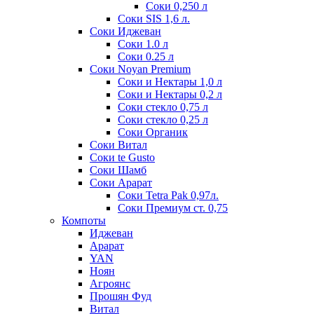
Соки 0,250 л
Соки SIS 1,6 л.
Соки Иджеван
Соки 1.0 л
Соки 0.25 л
Соки Noyan Premium
Соки и Нектары 1,0 л
Соки и Нектары 0,2 л
Соки стекло 0,75 л
Соки стекло 0,25 л
Соки Органик
Соки Витал
Соки te Gusto
Соки Шамб
Соки Арарат
Соки Tetra Pak 0,97л.
Соки Премиум ст. 0,75
Компоты
Иджеван
Арарат
YAN
Ноян
Агроянс
Прошян Фуд
Витал