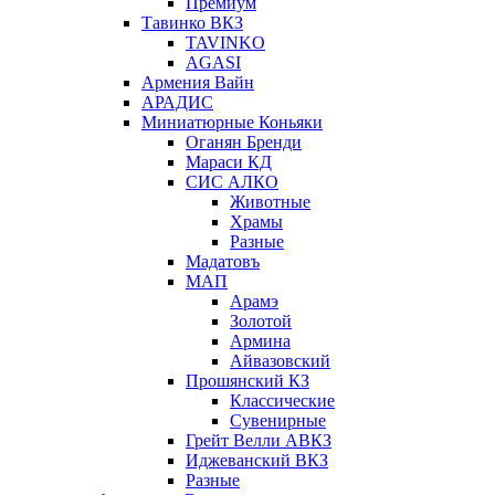
Премиум
Тавинко ВКЗ
TAVINKO
AGASI
Армения Вайн
АРАДИС
Миниатюрные Коньяки
Оганян Бренди
Мараси КД
СИС АЛКО
Животные
Храмы
Разные
Мадатовъ
МАП
Арамэ
Золотой
Армина
Айвазовский
Прошянский КЗ
Классические
Сувенирные
Грейт Велли АВКЗ
Иджеванский ВКЗ
Разные