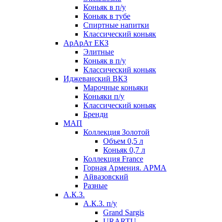
Коньяк в п/у
Коньяк в тубе
Спиртные напитки
Классический коньяк
АрАрАт ЕКЗ
Элитные
Коньяк в п/у
Классический коньяк
Иджеванский ВКЗ
Марочные коньяки
Коньяки п/у
Классический коньяк
Бренди
МАП
Коллекция Золотой
Объем 0,5 л
Коньяк 0,7 л
Коллекция France
Горная Армения. АРМА
Айвазовский
Разные
А.К.З.
А.К.З. п/у
Grand Sargis
URARTU