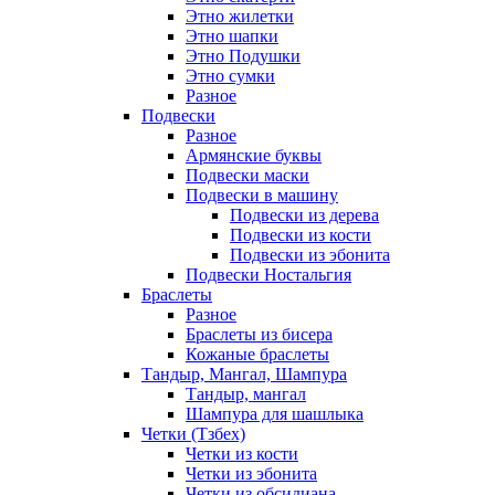
Этно жилетки
Этно шапки
Этно Подушки
Этно сумки
Разное
Подвески
Разное
Армянские буквы
Подвески маски
Подвески в машину
Подвески из дерева
Подвески из кости
Подвески из эбонита
Подвески Ностальгия
Браслеты
Разное
Браслеты из бисера
Кожаные браслеты
Тандыр, Мангал, Шампура
Тандыр, мангал
Шампура для шашлыка
Четки (Тзбех)
Четки из кости
Четки из эбонита
Четки из обсидиана