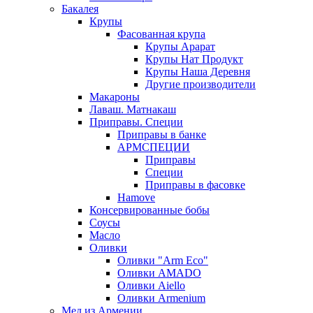
Бакалея
Крупы
Фасованная крупа
Крупы Арарат
Крупы Нат Продукт
Крупы Наша Деревня
Другие производители
Макароны
Лаваш. Матнакаш
Приправы. Специи
Приправы в банке
АРМСПЕЦИИ
Приправы
Специи
Приправы в фасовке
Hamove
Консервированные бобы
Соусы
Масло
Оливки
Оливки "Arm Eco"
Оливки AMADO
Оливки Aiello
Оливки Armenium
Мед из Армении