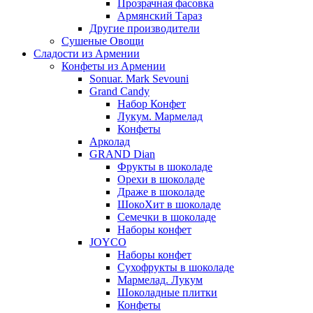
Прозрачная фасовка
Армянский Тараз
Другие производители
Сушеные Овощи
Сладости из Армении
Конфеты из Армении
Sonuar. Mark Sevouni
Grand Candy
Набор Конфет
Лукум. Мармелад
Конфеты
Арколад
GRAND Dian
Фрукты в шоколаде
Орехи в шоколаде
Драже в шоколаде
ШокоХит в шоколаде
Семечки в шоколаде
Наборы конфет
JOYCO
Наборы конфет
Сухофрукты в шоколаде
Мармелад. Лукум
Шоколадные плитки
Конфеты