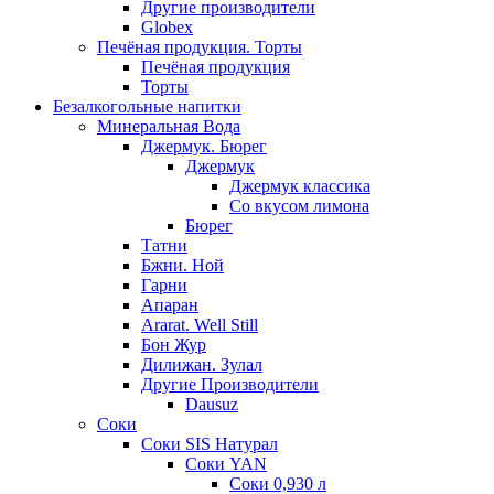
Другие производители
Globex
Печёная продукция. Торты
Печёная продукция
Торты
Безалкогольные напитки
Минеральная Вода
Джермук. Бюрег
Джермук
Джермук классика
Со вкусом лимона
Бюрег
Татни
Бжни. Ной
Гарни
Апаран
Ararat. Well Still
Бон Жур
Дилижан. Зулал
Другие Производители
Dausuz
Соки
Соки SIS Натурал
Соки YAN
Соки 0,930 л