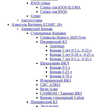
IQOS стики
Стики для IQOS ILUMA
Стики для IQOS
Сenter
Акссессуары
Алкоголь Витрина ЕГАИС 18+
Армянский Коньяк
Сувенирные Коньяки
Символы Нового 2026 Года
Прошянский КЗ
Элитные
Коньяк 5 лет 0,5 л., 0,33 л
Коньяк 5 лет 0,18 л., 0,25 л.
Коньяк 7 лет 0,5 л., 0,33 л
Шахназарян ВКД
Коньяк 0,5 л
Коньяк 0,25 л
Коньяк 0,70 л
Иджеванский ВКЗ
СИС АЛКО
Веди Алко
САМКОН / Тавинко ВКЗ
Коньяк сувенирный Сабля
Прошянский КЗ
Эксклюзив