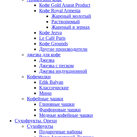
Кофе Gold Ararat Product
Кофе Royal Armenia
Жареный молотый
Растворимый
Жареный в зернах
Кофе Jezva
Le Café Paris
Кофе Grounds
Другие производители
джезва для кофе
Джезва
Джезва с песком
Джезва индукционной
Кофемолки
Edik Balyan
Классичиские
Мини
Кофейные чашки
Глиняные чашки
Фарфоровые чашки
Медные кофейные чашки
Сухофрукты. Орехи
Сухофрукты
Подарочные наборы