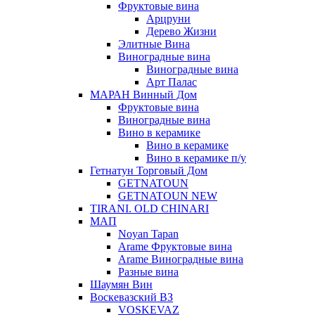
Фруктовые вина
Арцруни
Дерево Жизни
Элитные Вина
Виноградные вина
Виноградные вина
Арт Палас
МАРАН Винный Дом
Фруктовые вина
Виноградные вина
Вино в керамике
Вино в керамике
Вино в керамике п/у
Гетнатун Торговый Дом
GETNATOUN
GETNATOUN NEW
TIRANI. OLD CHINARI
МАП
Noyan Tapan
Arame Фруктовые вина
Arame Виноградные вина
Разные вина
Шаумян Вин
Воскевазский ВЗ
VOSKEVAZ