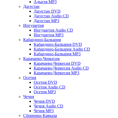
Адыгея MP3
Дагестан
Дагестан DVD
Дагестан Audio CD
Дагестан MP3
Ингушетия
Ингушетия Audio CD
Ингушетия MP3
Кабардино-Балкария
Кабардино-Балкария DVD
Кабардино-Балкария Audio CD
Кабардино-Балкария MP3
Карачаево-Черкесия
Карачаево-Черкесия DVD
Карачаево-Черкесия Audio CD
Карачаево-Черкесия MP3
Осетия
Осетия DVD
Осетия Audio CD
Осетия MP3
Чечня
Чечня DVD
Чечня Audio CD
Чечня MP3
Сборники Кавказа