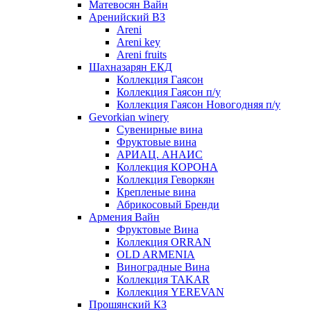
Матевосян Вайн
Аренийский ВЗ
Areni
Areni key
Areni fruits
Шахназарян ЕКД
Коллекция Гаясон
Коллекция Гаясон п/у
Коллекция Гаясон Новогодняя п/у
Gevorkian winery
Сувенирные вина
Фруктовые вина
АРИАЦ. АНАИС
Коллекция КОРОНА
Коллекция Геворкян
Крепленые вина
Абрикосовый Бренди
Армения Вайн
Фруктовые Вина
Коллекция ORRAN
OLD ARMENIA
Виноградные Вина
Коллекция TAKAR
Коллекция YEREVAN
Прошянский КЗ