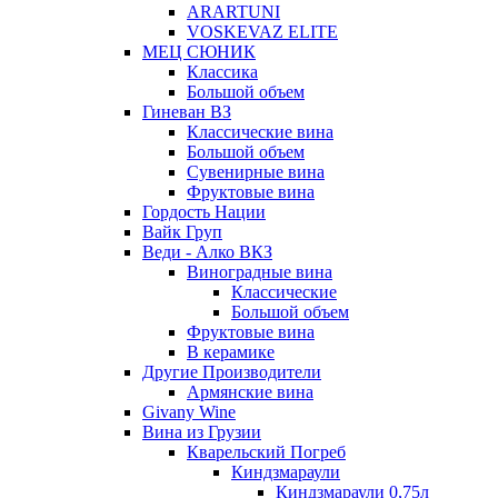
ARARTUNI
VOSKEVAZ ELITE
МЕЦ СЮНИК
Классика
Большой объем
Гиневан ВЗ
Классические вина
Большой объем
Сувенирные вина
Фруктовые вина
Гордость Нации
Вайк Груп
Веди - Алко ВКЗ
Виноградные вина
Классические
Большой объем
Фруктовые вина
В керамике
Другие Производители
Армянские вина
Givany Wine
Вина из Грузии
Кварельский Погреб
Киндзмараули
Киндзмараули 0,75л