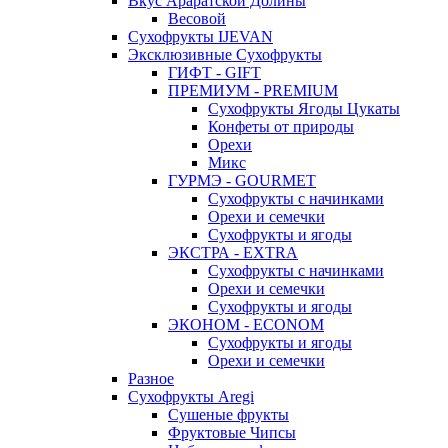
Вкус Араратской Долины
Весовой
Сухофрукты IJEVAN
Эксклюзивные Сухофрукты
ГИФТ - GIFT
ПРЕМИУМ - PREMIUM
Сухофрукты Ягоды Цукаты
Конфеты от природы
Орехи
Микс
ГУРМЭ - GOURMET
Сухофрукты с начинками
Орехи и семечки
Сухофрукты и ягоды
ЭКСТРА - EXTRA
Сухофрукты с начинками
Орехи и семечки
Сухофрукты и ягоды
ЭКОНОМ - ECONOM
Сухофрукты и ягоды
Орехи и семечки
Разное
Сухофрукты Aregi
Сушеные фрукты
Фруктовые Чипсы