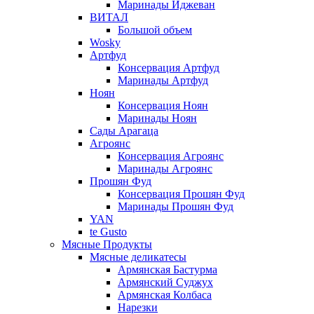
Маринады Иджеван
ВИТАЛ
Большой объем
Wosky
Артфуд
Консервация Артфуд
Маринады Артфуд
Ноян
Консервация Ноян
Маринады Ноян
Сады Арагаца
Агроянс
Консервация Агроянс
Маринады Агроянс
Прошян Фуд
Консервация Прошян Фуд
Маринады Прошян Фуд
YAN
te Gusto
Мясные Продукты
Мясные деликатесы
Армянская Бастурма
Армянский Суджух
Армянская Колбаса
Нарезки