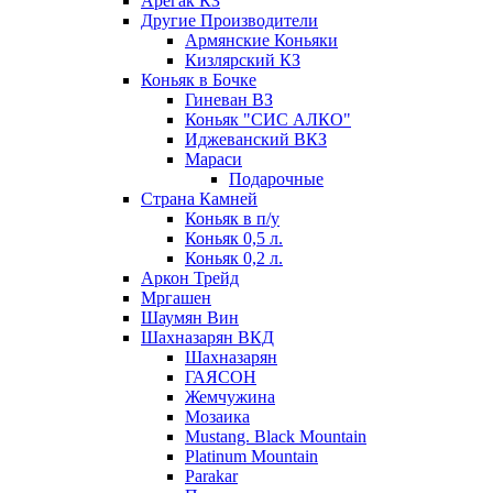
Арегак КЗ
Другие Производители
Армянские Коньяки
Кизлярский КЗ
Коньяк в Бочке
Гиневан ВЗ
Коньяк "СИС АЛКО"
Иджеванский ВКЗ
Мараси
Подарочные
Страна Камней
Коньяк в п/у
Коньяк 0,5 л.
Коньяк 0,2 л.
Аркон Трейд
Мргашен
Шаумян Вин
Шахназарян ВКД
Шахназарян
ГАЯСОН
Жемчужина
Мозаика
Mustang. Black Mountain
Platinum Mountain
Parakar