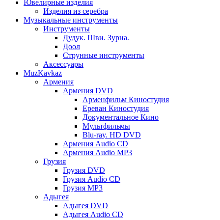
Ювелирные изделия
Изделия из серебра
Музыкальные инструменты
Инструменты
Дудук. Шви. Зурна.
Доол
Струнные инструменты
Аксессуары
MuzKavkaz
Армения
Армения DVD
Арменфильм Киностудия
Ереван Киностудия
Документальное Кино
Мультфильмы
Blu-ray. HD DVD
Армения Audio CD
Армения Audio MP3
Грузия
Грузия DVD
Грузия Audio CD
Грузия MP3
Адыгея
Адыгея DVD
Адыгея Audio CD