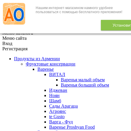
Нашим интернет-магазином намного удобнее
+7 (495) 646-888-1
пользоваться с помощью бесплатного приложения!
В корзине
0
товаров
Установи
x
Меню каталога
Меню сайта
Вход
Регистрация
Продукты из Армении
Фруктовые консервации
Варенье
ВИТАЛ
Варенья малый объем
Варенья большой объем
Иджеван
Ноян
Шамб
Сады Арагаца
Агроянс
te Gusto
Варга - Фуд
Варенье Proshyan Food