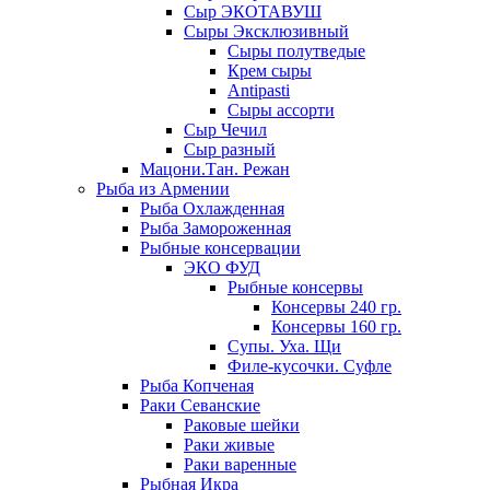
Сыр ЭКОТАВУШ
Сыры Эксклюзивный
Сыры полутведые
Крем сыры
Antipasti
Сыры ассорти
Сыр Чечил
Сыр разный
Мацони.Тан. Режан
Рыба из Армении
Рыба Охлажденная
Рыба Замороженная
Рыбные консервации
ЭКО ФУД
Рыбные консервы
Консервы 240 гр.
Консервы 160 гр.
Супы. Уха. Щи
Филе-кусочки. Суфле
Рыба Копченая
Раки Севанские
Раковые шейки
Раки живые
Раки варенные
Рыбная Икра