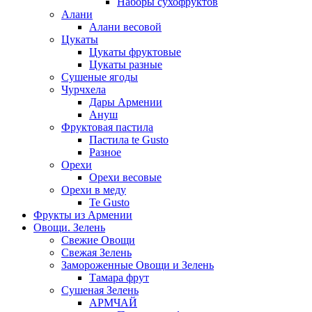
Наборы сухофруктов
Алани
Алани весовой
Цукаты
Цукаты фруктовые
Цукаты разные
Сушеные ягоды
Чурчхела
Дары Армении
Ануш
Фруктовая пастила
Пастила te Gusto
Разное
Орехи
Орехи весовые
Орехи в меду
Te Gusto
Фрукты из Армении
Овощи. Зелень
Свежие Овощи
Свежая Зелень
Замороженные Овощи и Зелень
Тамара фрут
Сушеная Зелень
АРМЧАЙ