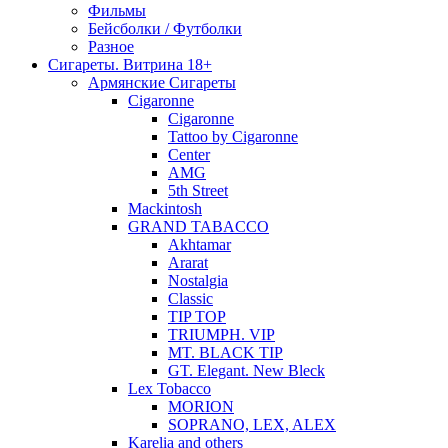
Фильмы
Бейсболки / Футболки
Разное
Сигареты. Витрина 18+
Армянские Сигареты
Cigaronne
Cigaronne
Tattoo by Cigaronne
Center
AMG
5th Street
Mackintosh
GRAND TABACCO
Akhtamar
Ararat
Nostalgia
Classic
TIP TOP
TRIUMPH. VIP
MT. BLACK TIP
GT. Elegant. New Bleck
Lex Tobacco
MORION
SOPRANO, LEX, ALEX
Karelia and others