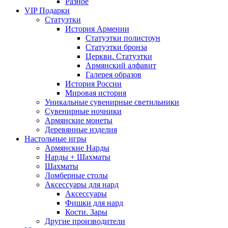
Разное
VIP Подарки
Статуэтки
История Армении
Статуэтки полистоун
Статуэтки бронза
Церкви. Статуэтки
Армянский алфавит
Галерея образов
История России
Мировая история
Уникальные сувенирные светильники
Сувенирные ночники
Армянские монеты
Деревянные изделия
Настольные игры
Армянские Нарды
Нарды + Шахматы
Шахматы
Ломберные столы
Аксессуары для нард
Аксессуары
Фишки для нард
Кости. Зары
Другие производители