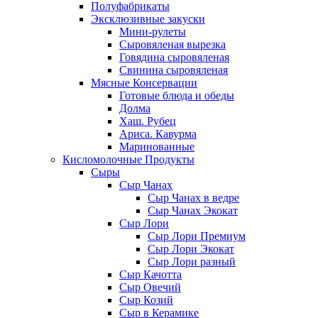
Полуфабрикаты
Эксклюзивные закуски
Мини-рулеты
Сыровяленая вырезка
Говядина сыровяленая
Свинина сыровяленая
Мясные Консервации
Готовые блюда и обеды
Долма
Хаш. Рубец
Ариса. Кавурма
Маринованные
Кисломолочные Продукты
Сыры
Сыр Чанах
Сыр Чанах в ведре
Сыр Чанах Экокат
Сыр Лори
Сыр Лори Премиум
Сыр Лори Экокат
Сыр Лори разный
Сыр Качотта
Сыр Овечий
Сыр Козий
Сыр в Керамике