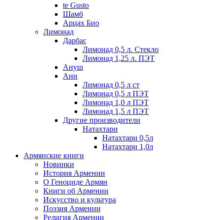
te Gusto
Шамб
Арцах Био
Лимонад
Дарбас
Лимонад 0,5 л. Стекло
Лимонад 1,25 л. ПЭТ
Ануш
Ани
Лимонад 0,5 л ст
Лимонад 0,5 л ПЭТ
Лимонад 1,0 л ПЭТ
Лимонад 1,5 л ПЭТ
Другие производители
Натахтари
Натахтари 0,5л
Натахтари 1,0л
Армянские книги
Новинки
История Армении
О Геноциде Армян
Книги об Армении
Иcкусство и культура
Поэзия Армении
Религия Армении