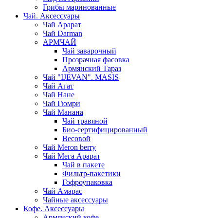
Грибы маринованные
Чай. Аксессуары
Чай Арарат
Чай Darman
АРМЧАЙ
Чай заварочный
Прозрачная фасовка
Армянский Тараз
Чай "IJEVAN". MASIS
Чай Агат
Чай Нане
Чай Гюмри
Чай Манана
Чай травяной
Био-сертифицированный
Весовой
Чай Meron berry
Чай Мега Арарат
Чай в пакете
Фильтр-пакетики
Гофроупаковка
Чай Амарас
Чайные аксессуары
Кофе. Аксессуары
Армянский кофе