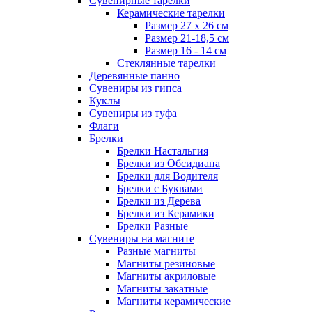
Сувенирные тарелки
Керамические тарелки
Размер 27 х 26 см
Размер 21-18,5 см
Размер 16 - 14 см
Стеклянные тарелки
Деревянные панно
Сувениры из гипса
Куклы
Сувениры из туфа
Флаги
Брелки
Брелки Настальгия
Брелки из Обсидиана
Брелки для Водителя
Брелки с Буквами
Брелки из Дерева
Брелки из Керамики
Брелки Разные
Сувениры на магните
Разные магниты
Магниты резиновые
Магниты акриловые
Магниты закатные
Магниты керамические