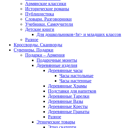
Армянские классики
Исторические романы
Публицистика
Словари. Разговорники
Учебники. Самоучители
Детские книги
Для дошкольников<br> и младших классов
Разное
Кроссворды. Сканворды
Сувениры. Подарки
Подарки – Армения
Подарочные монеты
Деревянные изделия
Деревянные часы
Часы настольные
Часы настенные
Деревянные Храмы
Подставки для напитков
Деревянные Тарелки
Деревянные Вазы
Деревянные Кресты
Деревянные Гранаты
Разное
Этнические товары
Этно скатерти