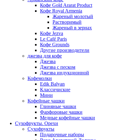
Кофе Gold Ararat Product
Кофе Royal Armenia
Жареный молотый
Растворимый
Жареный в зернах
Кофе Jezva
Le Café Paris
Кофе Grounds
Другие производители
джезва для кофе
Джезва
Джезва с песком
Джезва индукционной
Кофемолки
Edik Balyan
Классичиские
Мини
Кофейные чашки
Глиняные чашки
Фарфоровые чашки
Медные кофейные чашки
Сухофрукты. Орехи
Сухофрукты
Подарочные наборы