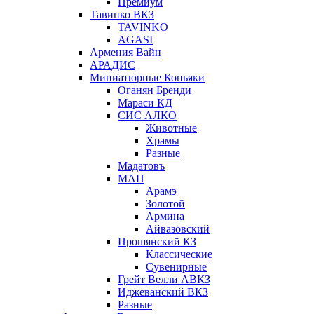
Премиум
Тавинко ВКЗ
TAVINKO
AGASI
Армения Вайн
АРАДИС
Миниатюрные Коньяки
Оганян Бренди
Мараси КД
СИС АЛКО
Животные
Храмы
Разные
Мадатовъ
МАП
Арамэ
Золотой
Армина
Айвазовский
Прошянский КЗ
Классические
Сувенирные
Грейт Велли АВКЗ
Иджеванский ВКЗ
Разные