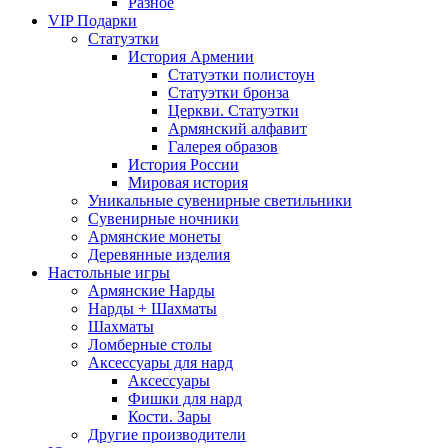
Разное
VIP Подарки
Статуэтки
История Армении
Статуэтки полистоун
Статуэтки бронза
Церкви. Статуэтки
Армянский алфавит
Галерея образов
История России
Мировая история
Уникальные сувенирные светильники
Сувенирные ночники
Армянские монеты
Деревянные изделия
Настольные игры
Армянские Нарды
Нарды + Шахматы
Шахматы
Ломберные столы
Аксессуары для нард
Аксессуары
Фишки для нард
Кости. Зары
Другие производители