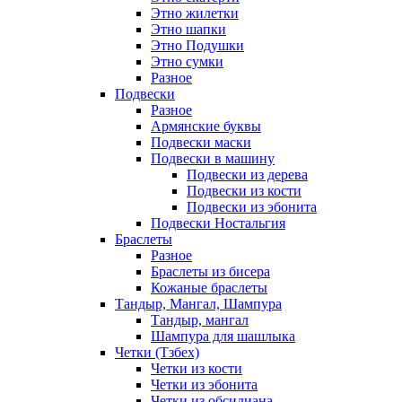
Этно жилетки
Этно шапки
Этно Подушки
Этно сумки
Разное
Подвески
Разное
Армянские буквы
Подвески маски
Подвески в машину
Подвески из дерева
Подвески из кости
Подвески из эбонита
Подвески Ностальгия
Браслеты
Разное
Браслеты из бисера
Кожаные браслеты
Тандыр, Мангал, Шампура
Тандыр, мангал
Шампура для шашлыка
Четки (Тзбех)
Четки из кости
Четки из эбонита
Четки из обсидиана