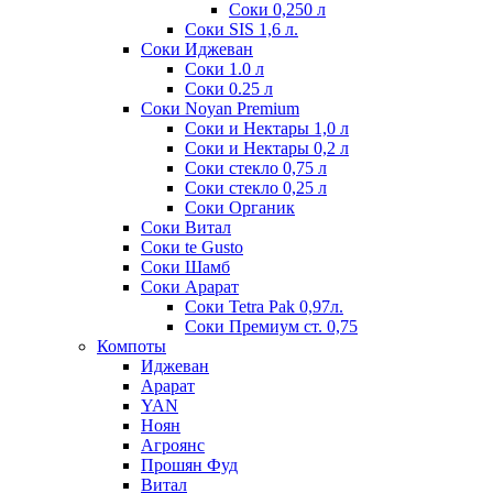
Соки 0,250 л
Соки SIS 1,6 л.
Соки Иджеван
Соки 1.0 л
Соки 0.25 л
Соки Noyan Premium
Соки и Нектары 1,0 л
Соки и Нектары 0,2 л
Соки стекло 0,75 л
Соки стекло 0,25 л
Соки Органик
Соки Витал
Соки te Gusto
Соки Шамб
Соки Арарат
Соки Tetra Pak 0,97л.
Соки Премиум ст. 0,75
Компоты
Иджеван
Арарат
YAN
Ноян
Агроянс
Прошян Фуд
Витал