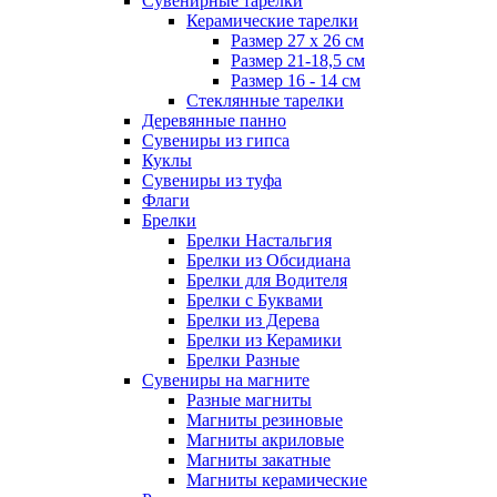
Сувенирные тарелки
Керамические тарелки
Размер 27 х 26 см
Размер 21-18,5 см
Размер 16 - 14 см
Стеклянные тарелки
Деревянные панно
Сувениры из гипса
Куклы
Сувениры из туфа
Флаги
Брелки
Брелки Настальгия
Брелки из Обсидиана
Брелки для Водителя
Брелки с Буквами
Брелки из Дерева
Брелки из Керамики
Брелки Разные
Сувениры на магните
Разные магниты
Магниты резиновые
Магниты акриловые
Магниты закатные
Магниты керамические