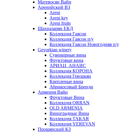
Матевосян Вайн
Аренийский ВЗ
Areni
Areni key
Areni fruits
Шахназарян ЕКД
Коллекция Гаясон
Коллекция Гаясон п/у
Коллекция Гаясон Новогодняя п/у
Gevorkian winery
Сувенирные вина
Фруктовые вина
АРИАЦ. АНАИС
Коллекция КОРОНА
Коллекция Геворкян
Крепленые вина
Абрикосовый Бренди
Армения Вайн
Фруктовые Вина
Коллекция ORRAN
OLD ARMENIA
Виноградные Вина
Коллекция TAKAR
Коллекция YEREVAN
Прошянский КЗ