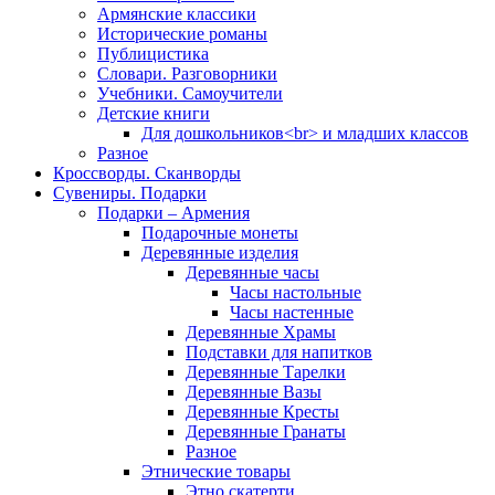
Армянские классики
Исторические романы
Публицистика
Словари. Разговорники
Учебники. Самоучители
Детские книги
Для дошкольников<br> и младших классов
Разное
Кроссворды. Сканворды
Сувениры. Подарки
Подарки – Армения
Подарочные монеты
Деревянные изделия
Деревянные часы
Часы настольные
Часы настенные
Деревянные Храмы
Подставки для напитков
Деревянные Тарелки
Деревянные Вазы
Деревянные Кресты
Деревянные Гранаты
Разное
Этнические товары
Этно скатерти