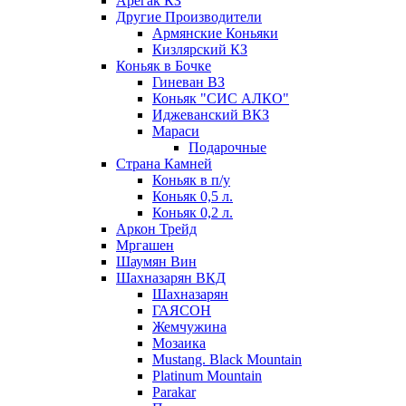
Арегак КЗ
Другие Производители
Армянские Коньяки
Кизлярский КЗ
Коньяк в Бочке
Гиневан ВЗ
Коньяк "СИС АЛКО"
Иджеванский ВКЗ
Мараси
Подарочные
Страна Камней
Коньяк в п/у
Коньяк 0,5 л.
Коньяк 0,2 л.
Аркон Трейд
Мргашен
Шаумян Вин
Шахназарян ВКД
Шахназарян
ГАЯСОН
Жемчужина
Мозаика
Mustang. Black Mountain
Platinum Mountain
Parakar