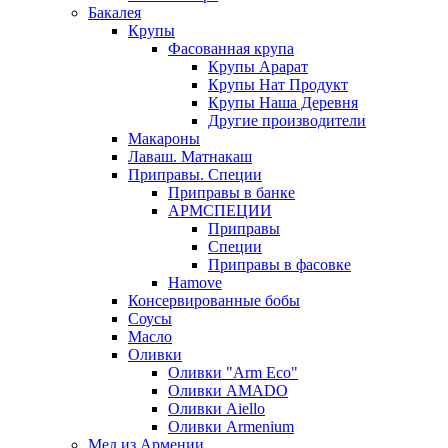
Бакалея
Крупы
Фасованная крупа
Крупы Арарат
Крупы Нат Продукт
Крупы Наша Деревня
Другие производители
Макароны
Лаваш. Матнакаш
Приправы. Специи
Приправы в банке
АРМСПЕЦИИ
Приправы
Специи
Приправы в фасовке
Hamove
Консервированные бобы
Соусы
Масло
Оливки
Оливки "Arm Eco"
Оливки AMADO
Оливки Aiello
Оливки Armenium
Мед из Армении