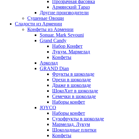
Прозрачная фасовка
Армянский Тараз
Другие производители
Сушеные Овощи
Сладости из Армении
Конфеты из Армении
Sonuar. Mark Sevouni
Grand Candy
Набор Конфет
Лукум. Мармелад
Конфеты
Арколад
GRAND Dian
Фрукты в шоколаде
Орехи в шоколаде
Драже в шоколаде
ШокоХит в шоколаде
Семечки в шоколаде
Наборы конфет
JOYCO
Наборы конфет
Сухофрукты в шоколаде
Мармелад. Лукум
Шоколадные плитки
Конфеты