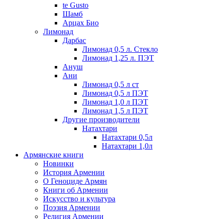
te Gusto
Шамб
Арцах Био
Лимонад
Дарбас
Лимонад 0,5 л. Стекло
Лимонад 1,25 л. ПЭТ
Ануш
Ани
Лимонад 0,5 л ст
Лимонад 0,5 л ПЭТ
Лимонад 1,0 л ПЭТ
Лимонад 1,5 л ПЭТ
Другие производители
Натахтари
Натахтари 0,5л
Натахтари 1,0л
Армянские книги
Новинки
История Армении
О Геноциде Армян
Книги об Армении
Иcкусство и культура
Поэзия Армении
Религия Армении