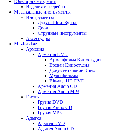
Ювелирные изделия
Изделия из серебра
Музыкальные инструменты
Инструменты
Дудук. Шви. Зурна.
Доол
Струнные инструменты
Аксессуары
MuzKavkaz
Армения
Армения DVD
Арменфильм Киностудия
Ереван Киностудия
Документальное Кино
Мультфильмы
Blu-ray. HD DVD
Армения Audio CD
Армения Audio MP3
Грузия
Грузия DVD
Грузия Audio CD
Грузия MP3
Адыгея
Адыгея DVD
Адыгея Audio CD