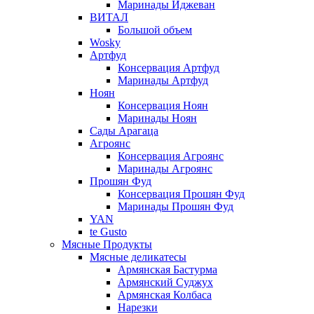
Маринады Иджеван
ВИТАЛ
Большой объем
Wosky
Артфуд
Консервация Артфуд
Маринады Артфуд
Ноян
Консервация Ноян
Маринады Ноян
Сады Арагаца
Агроянс
Консервация Агроянс
Маринады Агроянс
Прошян Фуд
Консервация Прошян Фуд
Маринады Прошян Фуд
YAN
te Gusto
Мясные Продукты
Мясные деликатесы
Армянская Бастурма
Армянский Суджух
Армянская Колбаса
Нарезки