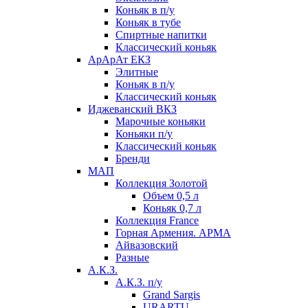
Коньяк в п/у
Коньяк в тубе
Спиртные напитки
Классический коньяк
АрАрАт ЕКЗ
Элитные
Коньяк в п/у
Классический коньяк
Иджеванский ВКЗ
Марочные коньяки
Коньяки п/у
Классический коньяк
Бренди
МАП
Коллекция Золотой
Объем 0,5 л
Коньяк 0,7 л
Коллекция France
Горная Армения. АРМА
Айвазовский
Разные
А.К.З.
А.К.З. п/у
Grand Sargis
URARTU