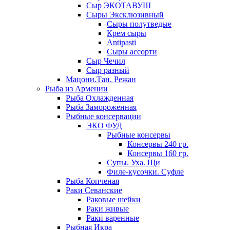
Сыр ЭКОТАВУШ
Сыры Эксклюзивный
Сыры полутведые
Крем сыры
Antipasti
Сыры ассорти
Сыр Чечил
Сыр разный
Мацони.Тан. Режан
Рыба из Армении
Рыба Охлажденная
Рыба Замороженная
Рыбные консервации
ЭКО ФУД
Рыбные консервы
Консервы 240 гр.
Консервы 160 гр.
Супы. Уха. Щи
Филе-кусочки. Суфле
Рыба Копченая
Раки Севанские
Раковые шейки
Раки живые
Раки варенные
Рыбная Икра