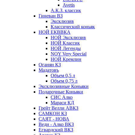
Avetis
А.К.З. классик
Гиневан ВЗ
Эксклюзив
Классический коньяк
НОЙ ЕКВВКА
НОЙ Эксклюзив
НОЙ Классик
НОЙ Легенды
NOY Very Speсial
НОЙ Кремлин
Оганян КЗ
Мадатовъ
Объем 0,5 л
Объем 0,75 л
Эксклюзивные Коньяки
Подарочные Коньяки
СИС Алко
Мараси КД
Грейт Велли АВКЗ
САМКОН КЗ
САЯТ - НОВА
Веди - Алко ВКЗ
Егвардский ВКЗ