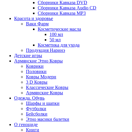
Сборники Кавказа DVD
Сборники Кавказа Audio CD
Сборники Кавказа MP3
Красота и здоровье
Ваки Фарм
Косметические масла
100 мл
50 мл
Косметика для ухода
Продукция Наринэ
Детские игры
Армянские Этно Ковры
Коврики
Половики
Ковры Модерн
3 D Ковры
Классические Ковры
Армянские Ковры
Одежда. Обувь
Шарфы и шапки
Футболки
Бейсболки
Этно масики балетки
О геноциде
Книги