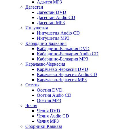
Адыгея MP3
Дагестан
Дагестан DVD
Дагестан Audio CD
Дагестан MP3
Ингушетия
Ингушетия Audio CD
Ингушетия MP3
Кабардино-Балкария
Кабардино-Балкария DVD
Кабардино-Балкария Audio CD
Кабардино-Балкария MP3
Карачаево-Черкесия
Карачаево-Черкесия DVD
Карачаево-Черкесия Audio CD
Карачаево-Черкесия MP3
Осетия
Осетия DVD
Осетия Audio CD
Осетия MP3
Чечня
Чечня DVD
Чечня Audio CD
Чечня MP3
Сборники Кавказа