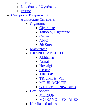
Фильмы
Бейсболки / Футболки
Разное
Сигареты. Витрина 18+
Армянские Сигареты
Cigaronne
Cigaronne
Tattoo by Cigaronne
Center
AMG
5th Street
Mackintosh
GRAND TABACCO
Akhtamar
Ararat
Nostalgia
Classic
TIP TOP
TRIUMPH. VIP
MT. BLACK TIP
GT. Elegant. New Bleck
Lex Tobacco
MORION
SOPRANO, LEX, ALEX
Karelia and others