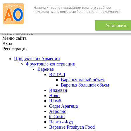
Нашим интернет-магазином намного удобнее
+7 (495) 646-888-1
пользоваться с помощью бесплатного приложения!
В корзине
0
товаров
Установить
x
Меню каталога
Меню сайта
Вход
Регистрация
Продукты из Армении
Фруктовые консервации
Варенье
ВИТАЛ
Варенья малый объем
Варенья большой объем
Иджеван
Ноян
Шамб
Сады Арагаца
Агроянс
te Gusto
Варга - Фуд
Варенье Proshyan Food