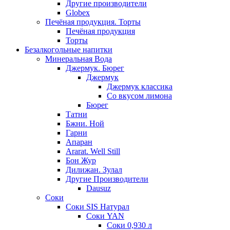
Другие производители
Globex
Печёная продукция. Торты
Печёная продукция
Торты
Безалкогольные напитки
Минеральная Вода
Джермук. Бюрег
Джермук
Джермук классика
Со вкусом лимона
Бюрег
Татни
Бжни. Ной
Гарни
Апаран
Ararat. Well Still
Бон Жур
Дилижан. Зулал
Другие Производители
Dausuz
Соки
Соки SIS Натурал
Соки YAN
Соки 0,930 л