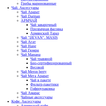
Грибы маринованные
Чай. Аксессуары
Чай Арарат
Чай Darman
АРМЧАЙ
Чай заварочный
Прозрачная фасовка
Армянский Тараз
Чай "IJEVAN". MASIS
Чай Агат
Чай Нане
Чай Гюмри
Чай Манана
Чай травяной
Био-сертифицированный
Весовой
Чай Meron berry
Чай Мега Арарат
Чай в пакете
Фильтр-пакетики
Гофроупаковка
Чай Амарас
Чайные аксессуары
Кофе. Аксессуары
Армянский кофе