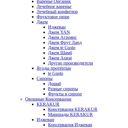
Варенье Органик
Лечебное варенье
Лечебный конфитюр
Фруктовое пюре
Джем
Иджеван
Джем YAN
Джем Агроянс
Джем Фрут Ланд
Джем te Gusto
Джем Шамб
Джем Ararat
Другие производители
Ягоды протёртые
te Gusto
Сиропы
Дошаб
Разные сиропы
Фрукты в сиропе
Овощные Консервации
KERAKUR
Консервация KERAKUR
Маринады KERAKUR
Иджеван
Консервация Иджеван