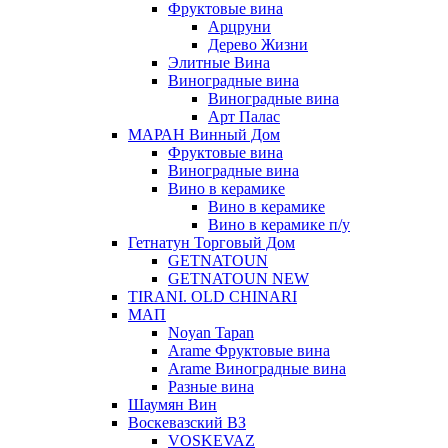
Фруктовые вина
Арцруни
Дерево Жизни
Элитные Вина
Виноградные вина
Виноградные вина
Арт Палас
МАРАН Винный Дом
Фруктовые вина
Виноградные вина
Вино в керамике
Вино в керамике
Вино в керамике п/у
Гетнатун Торговый Дом
GETNATOUN
GETNATOUN NEW
TIRANI. OLD CHINARI
МАП
Noyan Tapan
Arame Фруктовые вина
Arame Виноградные вина
Разные вина
Шаумян Вин
Воскевазский ВЗ
VOSKEVAZ