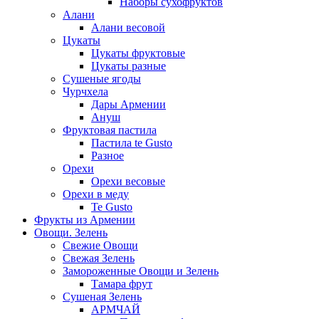
Наборы сухофруктов
Алани
Алани весовой
Цукаты
Цукаты фруктовые
Цукаты разные
Сушеные ягоды
Чурчхела
Дары Армении
Ануш
Фруктовая пастила
Пастила te Gusto
Разное
Орехи
Орехи весовые
Орехи в меду
Te Gusto
Фрукты из Армении
Овощи. Зелень
Свежие Овощи
Свежая Зелень
Замороженные Овощи и Зелень
Тамара фрут
Сушеная Зелень
АРМЧАЙ