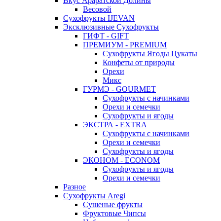
Вкус Араратской Долины
Весовой
Сухофрукты IJEVAN
Эксклюзивные Сухофрукты
ГИФТ - GIFT
ПРЕМИУМ - PREMIUM
Сухофрукты Ягоды Цукаты
Конфеты от природы
Орехи
Микс
ГУРМЭ - GOURMET
Сухофрукты с начинками
Орехи и семечки
Сухофрукты и ягоды
ЭКСТРА - EXTRA
Сухофрукты с начинками
Орехи и семечки
Сухофрукты и ягоды
ЭКОНОМ - ECONOM
Сухофрукты и ягоды
Орехи и семечки
Разное
Сухофрукты Aregi
Сушеные фрукты
Фруктовые Чипсы