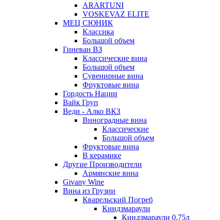
ARARTUNI
VOSKEVAZ ELITE
МЕЦ СЮНИК
Классика
Большой объем
Гиневан ВЗ
Классические вина
Большой объем
Сувенирные вина
Фруктовые вина
Гордость Нации
Вайк Груп
Веди - Алко ВКЗ
Виноградные вина
Классические
Большой объем
Фруктовые вина
В керамике
Другие Производители
Армянские вина
Givany Wine
Вина из Грузии
Кварельский Погреб
Киндзмараули
Киндзмараули 0,75л