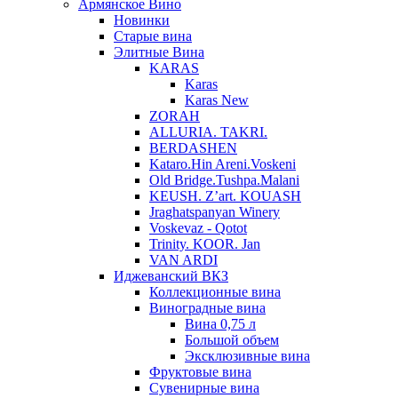
Армянское Вино
Новинки
Старые вина
Элитные Вина
KARAS
Karas
Karas New
ZORAH
ALLURIA. TAKRI.
BERDASHEN
Kataro.Hin Areni.Voskeni
Old Bridge.Tushpa.Malani
KEUSH. Z’art. KOUASH
Jraghatspanyan Winery
Voskevaz - Qotot
Trinity. KOOR. Jan
VAN ARDI
Иджеванский ВКЗ
Коллекционные вина
Виноградные вина
Вина 0,75 л
Большой объем
Эксклюзивные вина
Фруктовые вина
Cувенирные вина