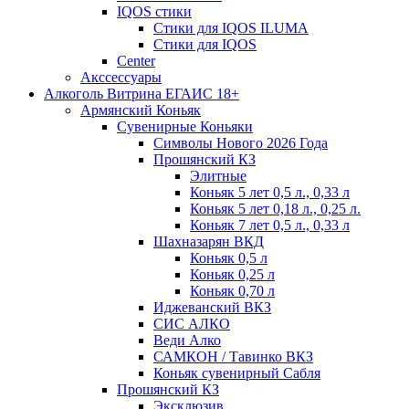
IQOS стики
Стики для IQOS ILUMA
Стики для IQOS
Сenter
Акссессуары
Алкоголь Витрина ЕГАИС 18+
Армянский Коньяк
Сувенирные Коньяки
Символы Нового 2026 Года
Прошянский КЗ
Элитные
Коньяк 5 лет 0,5 л., 0,33 л
Коньяк 5 лет 0,18 л., 0,25 л.
Коньяк 7 лет 0,5 л., 0,33 л
Шахназарян ВКД
Коньяк 0,5 л
Коньяк 0,25 л
Коньяк 0,70 л
Иджеванский ВКЗ
СИС АЛКО
Веди Алко
САМКОН / Тавинко ВКЗ
Коньяк сувенирный Сабля
Прошянский КЗ
Эксклюзив