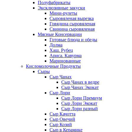
Полуфабрикаты
Эксклюзивные закуски
Мини-рулеты
Сыровяленая вырезка
Говядина сыровяленая
Свинина сыровяленая
Мясные Консервации
Готовые блюда и обеды
Долма
Хаш. Рубец
Ариса. Кавурма
Маринованные
Кисломолочные Продукты
Сыры
Сыр Чанах
Сыр Чанах в ведре
Сыр Чанах Экокат
Сыр Лори
Сыр Лори Премиум
Сыр Лори Экокат
Сыр Лори разный
Сыр Качотта
Сыр Овечий
Сыр Козий
Сыр в Керамике