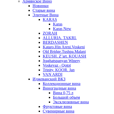
Армянское Вино
Новинки
Старые вина
Элитные Вина
KARAS
Karas
Karas New
ZORAH
ALLURIA. TAKRI.
BERDASHEN
Kataro.Hin Areni.Voskeni
Old Bridge.Tushpa.Malani
KEUSH. Z’art. KOUASH
Jraghatspanyan Winery
Voskevaz - Qotot
Trinity. KOOR. Jan
VAN ARDI
Иджеванский ВКЗ
Коллекционные вина
Виноградные вина
Вина 0,75 л
Большой объем
Эксклюзивные вина
Фруктовые вина
Cувенирные вина