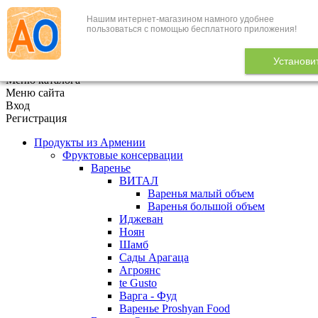
Нашим интернет-магазином намного удобнее
+7 (495) 646-888-1
пользоваться с помощью бесплатного приложения!
В корзине
0
товаров
Установи
x
Меню каталога
Меню сайта
Вход
Регистрация
Продукты из Армении
Фруктовые консервации
Варенье
ВИТАЛ
Варенья малый объем
Варенья большой объем
Иджеван
Ноян
Шамб
Сады Арагаца
Агроянс
te Gusto
Варга - Фуд
Варенье Proshyan Food