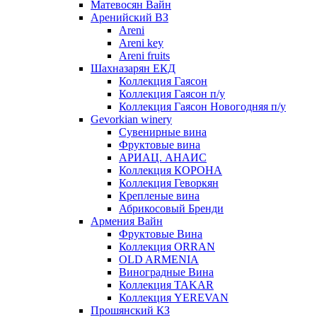
Матевосян Вайн
Аренийский ВЗ
Areni
Areni key
Areni fruits
Шахназарян ЕКД
Коллекция Гаясон
Коллекция Гаясон п/у
Коллекция Гаясон Новогодняя п/у
Gevorkian winery
Сувенирные вина
Фруктовые вина
АРИАЦ. АНАИС
Коллекция КОРОНА
Коллекция Геворкян
Крепленые вина
Абрикосовый Бренди
Армения Вайн
Фруктовые Вина
Коллекция ORRAN
OLD ARMENIA
Виноградные Вина
Коллекция TAKAR
Коллекция YEREVAN
Прошянский КЗ