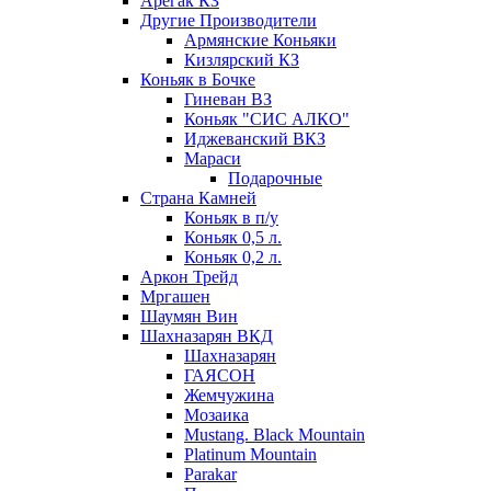
Арегак КЗ
Другие Производители
Армянские Коньяки
Кизлярский КЗ
Коньяк в Бочке
Гиневан ВЗ
Коньяк "СИС АЛКО"
Иджеванский ВКЗ
Мараси
Подарочные
Страна Камней
Коньяк в п/у
Коньяк 0,5 л.
Коньяк 0,2 л.
Аркон Трейд
Мргашен
Шаумян Вин
Шахназарян ВКД
Шахназарян
ГАЯСОН
Жемчужина
Мозаика
Mustang. Black Mountain
Platinum Mountain
Parakar