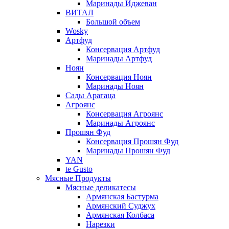
Маринады Иджеван
ВИТАЛ
Большой объем
Wosky
Артфуд
Консервация Артфуд
Маринады Артфуд
Ноян
Консервация Ноян
Маринады Ноян
Сады Арагаца
Агроянс
Консервация Агроянс
Маринады Агроянс
Прошян Фуд
Консервация Прошян Фуд
Маринады Прошян Фуд
YAN
te Gusto
Мясные Продукты
Мясные деликатесы
Армянская Бастурма
Армянский Суджух
Армянская Колбаса
Нарезки