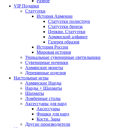
Разное
VIP Подарки
Статуэтки
История Армении
Статуэтки полистоун
Статуэтки бронза
Церкви. Статуэтки
Армянский алфавит
Галерея образов
История России
Мировая история
Уникальные сувенирные светильники
Сувенирные ночники
Армянские монеты
Деревянные изделия
Настольные игры
Армянские Нарды
Нарды + Шахматы
Шахматы
Ломберные столы
Аксессуары для нард
Аксессуары
Фишки для нард
Кости. Зары
Другие производители