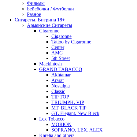
Фильмы
Бейсболки / Футболки
Разное
Сигареты. Витрина 18+
Армянские Сигареты
Cigaronne
Cigaronne
Tattoo by Cigaronne
Center
AMG
5th Street
Mackintosh
GRAND TABACCO
Akhtamar
Ararat
Nostalgia
Classic
TIP TOP
TRIUMPH. VIP
MT. BLACK TIP
GT. Elegant. New Bleck
Lex Tobacco
MORION
SOPRANO, LEX, ALEX
Karelia and others