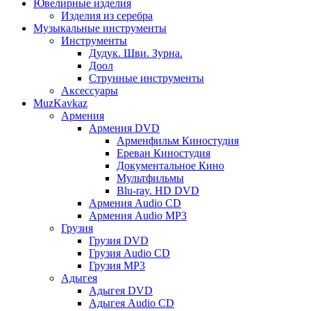
Ювелирные изделия
Изделия из серебра
Музыкальные инструменты
Инструменты
Дудук. Шви. Зурна.
Доол
Струнные инструменты
Аксессуары
MuzKavkaz
Армения
Армения DVD
Арменфильм Киностудия
Ереван Киностудия
Документальное Кино
Мультфильмы
Blu-ray. HD DVD
Армения Audio CD
Армения Audio MP3
Грузия
Грузия DVD
Грузия Audio CD
Грузия MP3
Адыгея
Адыгея DVD
Адыгея Audio CD