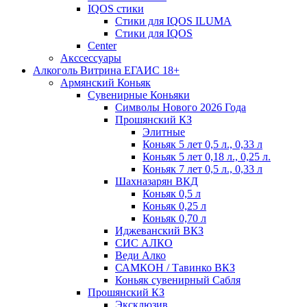
IQOS стики
Стики для IQOS ILUMA
Стики для IQOS
Сenter
Акссессуары
Алкоголь Витрина ЕГАИС 18+
Армянский Коньяк
Сувенирные Коньяки
Символы Нового 2026 Года
Прошянский КЗ
Элитные
Коньяк 5 лет 0,5 л., 0,33 л
Коньяк 5 лет 0,18 л., 0,25 л.
Коньяк 7 лет 0,5 л., 0,33 л
Шахназарян ВКД
Коньяк 0,5 л
Коньяк 0,25 л
Коньяк 0,70 л
Иджеванский ВКЗ
СИС АЛКО
Веди Алко
САМКОН / Тавинко ВКЗ
Коньяк сувенирный Сабля
Прошянский КЗ
Эксклюзив