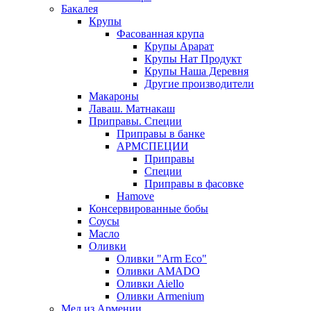
Бакалея
Крупы
Фасованная крупа
Крупы Арарат
Крупы Нат Продукт
Крупы Наша Деревня
Другие производители
Макароны
Лаваш. Матнакаш
Приправы. Специи
Приправы в банке
АРМСПЕЦИИ
Приправы
Специи
Приправы в фасовке
Hamove
Консервированные бобы
Соусы
Масло
Оливки
Оливки "Arm Eco"
Оливки AMADO
Оливки Aiello
Оливки Armenium
Мед из Армении