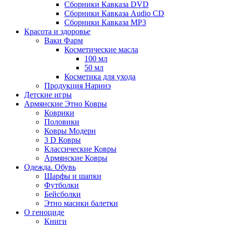
Сборники Кавказа DVD
Сборники Кавказа Audio CD
Сборники Кавказа MP3
Красота и здоровье
Ваки Фарм
Косметические масла
100 мл
50 мл
Косметика для ухода
Продукция Наринэ
Детские игры
Армянские Этно Ковры
Коврики
Половики
Ковры Модерн
3 D Ковры
Классические Ковры
Армянские Ковры
Одежда. Обувь
Шарфы и шапки
Футболки
Бейсболки
Этно масики балетки
О геноциде
Книги