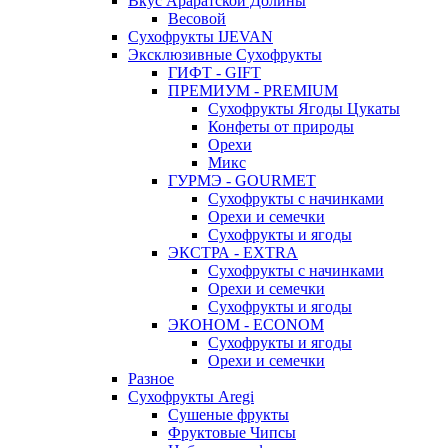
Вкус Араратской Долины
Весовой
Сухофрукты IJEVAN
Эксклюзивные Сухофрукты
ГИФТ - GIFT
ПРЕМИУМ - PREMIUM
Сухофрукты Ягоды Цукаты
Конфеты от природы
Орехи
Микс
ГУРМЭ - GOURMET
Сухофрукты с начинками
Орехи и семечки
Сухофрукты и ягоды
ЭКСТРА - EXTRA
Сухофрукты с начинками
Орехи и семечки
Сухофрукты и ягоды
ЭКОНОМ - ECONOM
Сухофрукты и ягоды
Орехи и семечки
Разное
Сухофрукты Aregi
Сушеные фрукты
Фруктовые Чипсы