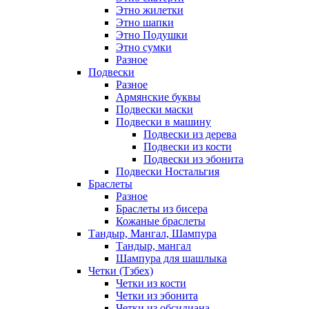
Этно жилетки
Этно шапки
Этно Подушки
Этно сумки
Разное
Подвески
Разное
Армянские буквы
Подвески маски
Подвески в машину
Подвески из дерева
Подвески из кости
Подвески из эбонита
Подвески Ностальгия
Браслеты
Разное
Браслеты из бисера
Кожаные браслеты
Тандыр, Мангал, Шампура
Тандыр, мангал
Шампура для шашлыка
Четки (Тзбех)
Четки из кости
Четки из эбонита
Четки из обсидиана