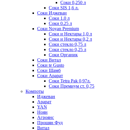
Соки 0,250 л
Соки SIS 1,6 л.
Соки Иджеван
Соки 1.0 л
Соки 0.25 л
Соки Noyan Premium
Соки и Нектары 1,0 л
Соки и Нектары 0,2 л
Соки стекло 0,75 л
Соки стекло 0,25 л
Соки Органик
Соки Витал
Соки te Gusto
Соки Шамб
Соки Арарат
Соки Tetra Pak 0,97л.
Соки Премиум ст. 0,75
Компоты
Иджеван
Арарат
YAN
Ноян
Агроянс
Прошян Фуд
Витал