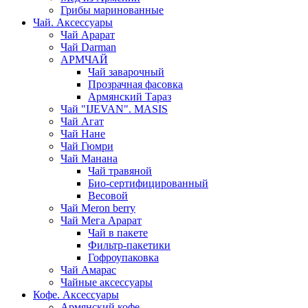
Грибы маринованные
Чай. Аксессуары
Чай Арарат
Чай Darman
АРМЧАЙ
Чай заварочный
Прозрачная фасовка
Армянский Тараз
Чай "IJEVAN". MASIS
Чай Агат
Чай Нане
Чай Гюмри
Чай Манана
Чай травяной
Био-сертифицированный
Весовой
Чай Meron berry
Чай Мега Арарат
Чай в пакете
Фильтр-пакетики
Гофроупаковка
Чай Амарас
Чайные аксессуары
Кофе. Аксессуары
Армянский кофе