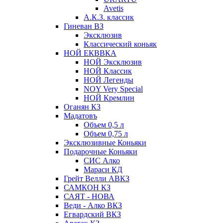
Avetis
А.К.З. классик
Гиневан ВЗ
Эксклюзив
Классический коньяк
НОЙ ЕКВВКА
НОЙ Эксклюзив
НОЙ Классик
НОЙ Легенды
NOY Very Speсial
НОЙ Кремлин
Оганян КЗ
Мадатовъ
Объем 0,5 л
Объем 0,75 л
Эксклюзивные Коньяки
Подарочные Коньяки
СИС Алко
Мараси КД
Грейт Велли АВКЗ
САМКОН КЗ
САЯТ - НОВА
Веди - Алко ВКЗ
Егвардский ВКЗ