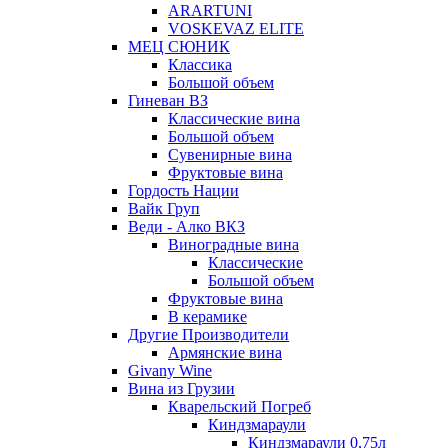
ARARTUNI
VOSKEVAZ ELITE
МЕЦ СЮНИК
Классика
Большой объем
Гиневан ВЗ
Классические вина
Большой объем
Сувенирные вина
Фруктовые вина
Гордость Нации
Вайк Груп
Веди - Алко ВКЗ
Виноградные вина
Классические
Большой объем
Фруктовые вина
В керамике
Другие Производители
Армянские вина
Givany Wine
Вина из Грузии
Кварельский Погреб
Киндзмараули
Киндзмараули 0,75л