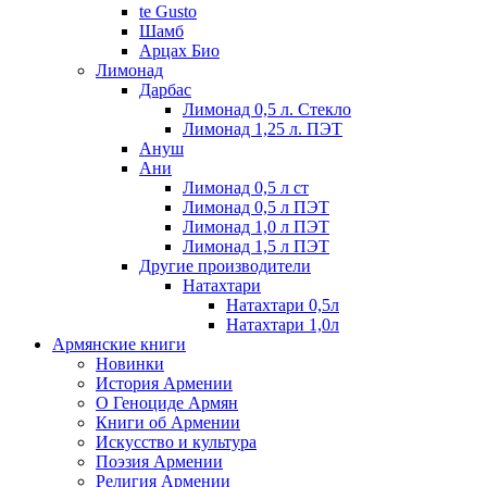
te Gusto
Шамб
Арцах Био
Лимонад
Дарбас
Лимонад 0,5 л. Стекло
Лимонад 1,25 л. ПЭТ
Ануш
Ани
Лимонад 0,5 л ст
Лимонад 0,5 л ПЭТ
Лимонад 1,0 л ПЭТ
Лимонад 1,5 л ПЭТ
Другие производители
Натахтари
Натахтари 0,5л
Натахтари 1,0л
Армянские книги
Новинки
История Армении
О Геноциде Армян
Книги об Армении
Иcкусство и культура
Поэзия Армении
Религия Армении