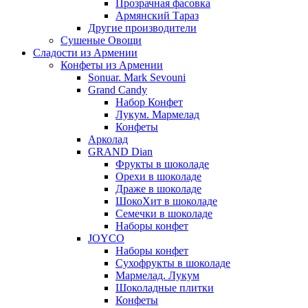
Прозрачная фасовка
Армянский Тараз
Другие производители
Сушеные Овощи
Сладости из Армении
Конфеты из Армении
Sonuar. Mark Sevouni
Grand Candy
Набор Конфет
Лукум. Мармелад
Конфеты
Арколад
GRAND Dian
Фрукты в шоколаде
Орехи в шоколаде
Драже в шоколаде
ШокоХит в шоколаде
Семечки в шоколаде
Наборы конфет
JOYCO
Наборы конфет
Сухофрукты в шоколаде
Мармелад. Лукум
Шоколадные плитки
Конфеты