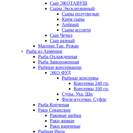
Сыр ЭКОТАВУШ
Сыры Эксклюзивный
Сыры полутведые
Крем сыры
Antipasti
Сыры ассорти
Сыр Чечил
Сыр разный
Мацони.Тан. Режан
Рыба из Армении
Рыба Охлажденная
Рыба Замороженная
Рыбные консервации
ЭКО ФУД
Рыбные консервы
Консервы 240 гр.
Консервы 160 гр.
Супы. Уха. Щи
Филе-кусочки. Суфле
Рыба Копченая
Раки Севанские
Раковые шейки
Раки живые
Раки варенные
Рыбная Икра