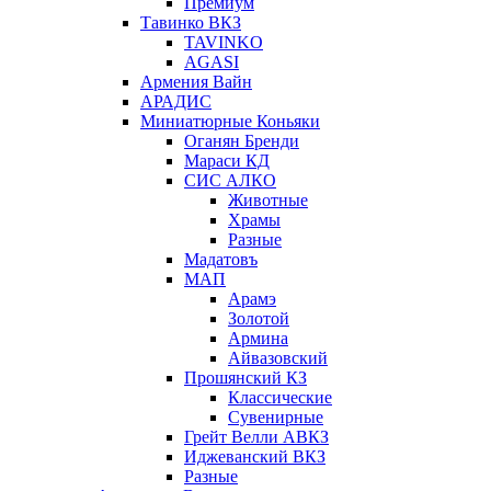
Премиум
Тавинко ВКЗ
TAVINKO
AGASI
Армения Вайн
АРАДИС
Миниатюрные Коньяки
Оганян Бренди
Мараси КД
СИС АЛКО
Животные
Храмы
Разные
Мадатовъ
МАП
Арамэ
Золотой
Армина
Айвазовский
Прошянский КЗ
Классические
Сувенирные
Грейт Велли АВКЗ
Иджеванский ВКЗ
Разные