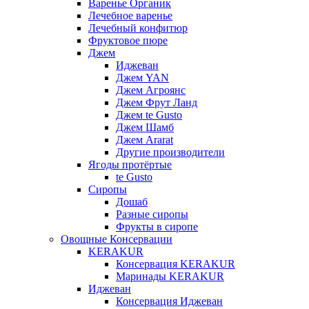
Варенье Органик
Лечебное варенье
Лечебный конфитюр
Фруктовое пюре
Джем
Иджеван
Джем YAN
Джем Агроянс
Джем Фрут Ланд
Джем te Gusto
Джем Шамб
Джем Ararat
Другие производители
Ягоды протёртые
te Gusto
Сиропы
Дошаб
Разные сиропы
Фрукты в сиропе
Овощные Консервации
KERAKUR
Консервация KERAKUR
Маринады KERAKUR
Иджеван
Консервация Иджеван