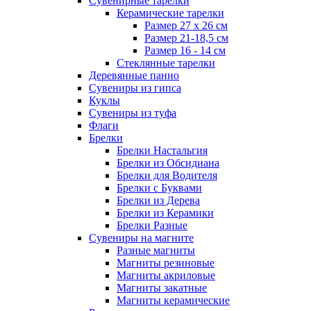
Сувенирные тарелки
Керамические тарелки
Размер 27 х 26 см
Размер 21-18,5 см
Размер 16 - 14 см
Стеклянные тарелки
Деревянные панно
Сувениры из гипса
Куклы
Сувениры из туфа
Флаги
Брелки
Брелки Настальгия
Брелки из Обсидиана
Брелки для Водителя
Брелки с Буквами
Брелки из Дерева
Брелки из Керамики
Брелки Разные
Сувениры на магните
Разные магниты
Магниты резиновые
Магниты акриловые
Магниты закатные
Магниты керамические