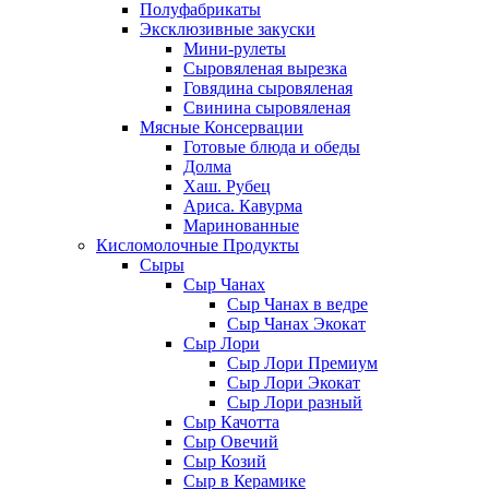
Полуфабрикаты
Эксклюзивные закуски
Мини-рулеты
Сыровяленая вырезка
Говядина сыровяленая
Свинина сыровяленая
Мясные Консервации
Готовые блюда и обеды
Долма
Хаш. Рубец
Ариса. Кавурма
Маринованные
Кисломолочные Продукты
Сыры
Сыр Чанах
Сыр Чанах в ведре
Сыр Чанах Экокат
Сыр Лори
Сыр Лори Премиум
Сыр Лори Экокат
Сыр Лори разный
Сыр Качотта
Сыр Овечий
Сыр Козий
Сыр в Керамике