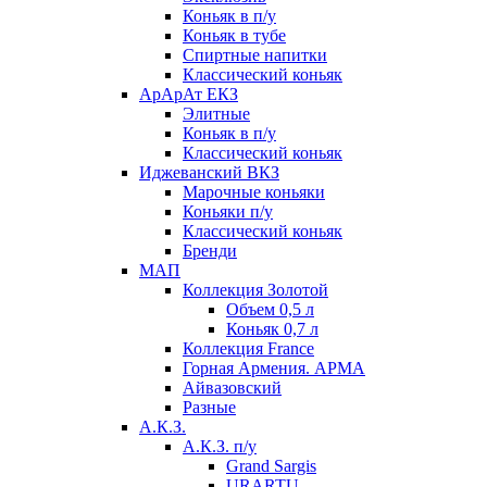
Коньяк в п/у
Коньяк в тубе
Спиртные напитки
Классический коньяк
АрАрАт ЕКЗ
Элитные
Коньяк в п/у
Классический коньяк
Иджеванский ВКЗ
Марочные коньяки
Коньяки п/у
Классический коньяк
Бренди
МАП
Коллекция Золотой
Объем 0,5 л
Коньяк 0,7 л
Коллекция France
Горная Армения. АРМА
Айвазовский
Разные
А.К.З.
А.К.З. п/у
Grand Sargis
URARTU