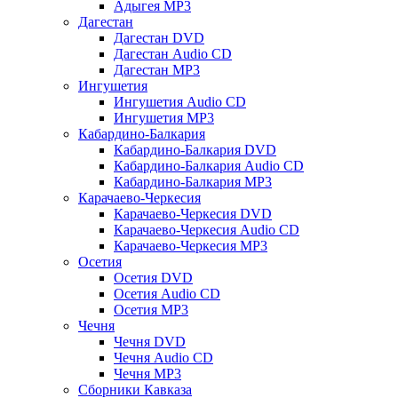
Адыгея MP3
Дагестан
Дагестан DVD
Дагестан Audio CD
Дагестан MP3
Ингушетия
Ингушетия Audio CD
Ингушетия MP3
Кабардино-Балкария
Кабардино-Балкария DVD
Кабардино-Балкария Audio CD
Кабардино-Балкария MP3
Карачаево-Черкесия
Карачаево-Черкесия DVD
Карачаево-Черкесия Audio CD
Карачаево-Черкесия MP3
Осетия
Осетия DVD
Осетия Audio CD
Осетия MP3
Чечня
Чечня DVD
Чечня Audio CD
Чечня MP3
Сборники Кавказа