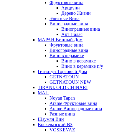
Фруктовые вина
Арцруни
Дерево Жизни
Элитные Вина
Виноградные вина
Виноградные вина
Арт Палас
МАРАН Винный Дом
Фруктовые вина
Виноградные вина
Вино в керамике
Вино в керамике
Вино в керамике п/у
Гетнатун Торговый Дом
GETNATOUN
GETNATOUN NEW
TIRANI. OLD CHINARI
МАП
Noyan Tapan
Arame Фруктовые вина
Arame Виноградные вина
Разные вина
Шаумян Вин
Воскевазский ВЗ
VOSKEVAZ