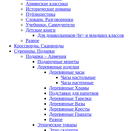
Армянские классики
Исторические романы
Публицистика
Словари. Разговорники
Учебники. Самоучители
Детские книги
Для дошкольников<br> и младших классов
Разное
Кроссворды. Сканворды
Сувениры. Подарки
Подарки – Армения
Подарочные монеты
Деревянные изделия
Деревянные часы
Часы настольные
Часы настенные
Деревянные Храмы
Подставки для напитков
Деревянные Тарелки
Деревянные Вазы
Деревянные Кресты
Деревянные Гранаты
Разное
Этнические товары
Этно скатерти