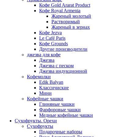
Кофе Gold Ararat Product
Кофе Royal Armenia
Жареный молотый
Растворимый
Жареный в зернах
Кофе Jezva
Le Café Paris
Кофе Grounds
Другие производители
джезва для кофе
Джезва
Джезва с песком
Джезва индукционной
Кофемолки
Edik Balyan
Классичиские
Мини
Кофейные чашки
Глиняные чашки
Фарфоровые чашки
Медные кофейные чашки
Сухофрукты. Орехи
Сухофрукты
Подарочные наборы