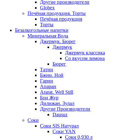
Другие производители
Globex
Печёная продукция. Торты
Печёная продукция
Торты
Безалкогольные напитки
Минеральная Вода
Джермук. Бюрег
Джермук
Джермук классика
Со вкусом лимона
Бюрег
Татни
Бжни. Ной
Гарни
Апаран
Ararat. Well Still
Бон Жур
Дилижан. Зулал
Другие Производители
Dausuz
Соки
Соки SIS Натурал
Соки YAN
Соки 0,930 л