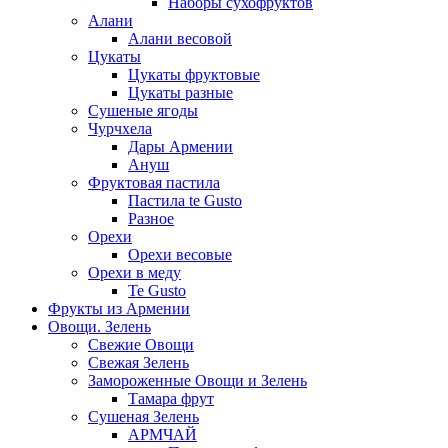
Наборы сухофруктов
Алани
Алани весовой
Цукаты
Цукаты фруктовые
Цукаты разные
Сушеные ягоды
Чурчхела
Дары Армении
Ануш
Фруктовая пастила
Пастила te Gusto
Разное
Орехи
Орехи весовые
Орехи в меду
Te Gusto
Фрукты из Армении
Овощи. Зелень
Свежие Овощи
Свежая Зелень
Замороженные Овощи и Зелень
Тамара фрут
Сушеная Зелень
АРМЧАЙ