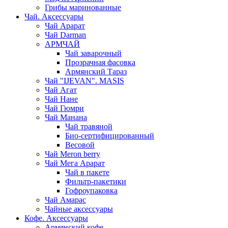
Грибы маринованные
Чай. Аксессуары
Чай Арарат
Чай Darman
АРМЧАЙ
Чай заварочный
Прозрачная фасовка
Армянский Тараз
Чай "IJEVAN". MASIS
Чай Агат
Чай Нане
Чай Гюмри
Чай Манана
Чай травяной
Био-сертифицированный
Весовой
Чай Meron berry
Чай Мега Арарат
Чай в пакете
Фильтр-пакетики
Гофроупаковка
Чай Амарас
Чайные аксессуары
Кофе. Аксессуары
Армянский кофе