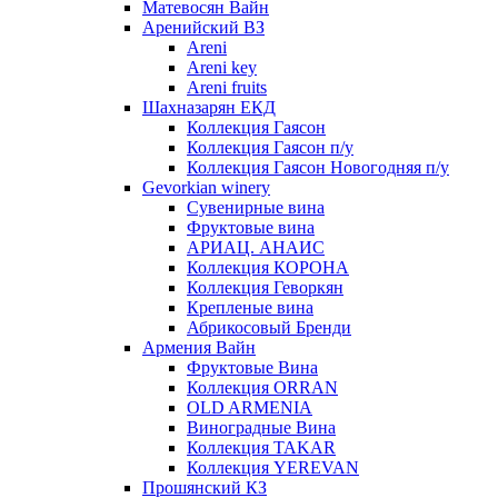
Матевосян Вайн
Аренийский ВЗ
Areni
Areni key
Areni fruits
Шахназарян ЕКД
Коллекция Гаясон
Коллекция Гаясон п/у
Коллекция Гаясон Новогодняя п/у
Gevorkian winery
Сувенирные вина
Фруктовые вина
АРИАЦ. АНАИС
Коллекция КОРОНА
Коллекция Геворкян
Крепленые вина
Абрикосовый Бренди
Армения Вайн
Фруктовые Вина
Коллекция ORRAN
OLD ARMENIA
Виноградные Вина
Коллекция TAKAR
Коллекция YEREVAN
Прошянский КЗ