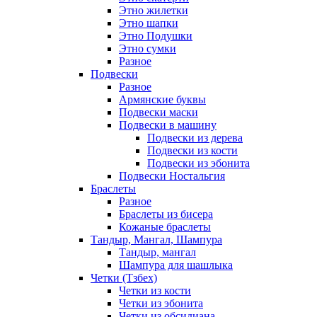
Этно жилетки
Этно шапки
Этно Подушки
Этно сумки
Разное
Подвески
Разное
Армянские буквы
Подвески маски
Подвески в машину
Подвески из дерева
Подвески из кости
Подвески из эбонита
Подвески Ностальгия
Браслеты
Разное
Браслеты из бисера
Кожаные браслеты
Тандыр, Мангал, Шампура
Тандыр, мангал
Шампура для шашлыка
Четки (Тзбех)
Четки из кости
Четки из эбонита
Четки из обсидиана