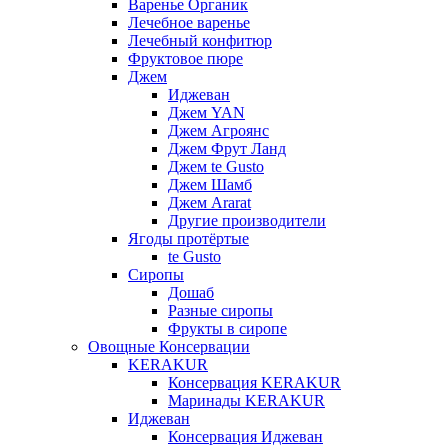
Варенье Органик
Лечебное варенье
Лечебный конфитюр
Фруктовое пюре
Джем
Иджеван
Джем YAN
Джем Агроянс
Джем Фрут Ланд
Джем te Gusto
Джем Шамб
Джем Ararat
Другие производители
Ягоды протёртые
te Gusto
Сиропы
Дошаб
Разные сиропы
Фрукты в сиропе
Овощные Консервации
KERAKUR
Консервация KERAKUR
Маринады KERAKUR
Иджеван
Консервация Иджеван