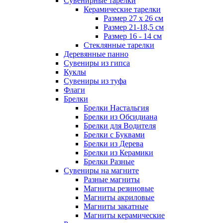
Сувенирные тарелки
Керамические тарелки
Размер 27 х 26 см
Размер 21-18,5 см
Размер 16 - 14 см
Стеклянные тарелки
Деревянные панно
Сувениры из гипса
Куклы
Сувениры из туфа
Флаги
Брелки
Брелки Настальгия
Брелки из Обсидиана
Брелки для Водителя
Брелки с Буквами
Брелки из Дерева
Брелки из Керамики
Брелки Разные
Сувениры на магните
Разные магниты
Магниты резиновые
Магниты акриловые
Магниты закатные
Магниты керамические