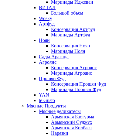
Маринады Иджеван
ВИТАЛ
Большой объем
Wosky
Артфуд
Консервация Артфуд
Маринады Артфуд
Ноян
Консервация Ноян
Маринады Ноян
Сады Арагаца
Агроянс
Консервация Агроянс
Маринады Агроянс
Прошян Фуд
Консервация Прошян Фуд
Маринады Прошян Фуд
YAN
te Gusto
Мясные Продукты
Мясные деликатесы
Армянская Бастурма
Армянский Суджух
Армянская Колбаса
Нарезки