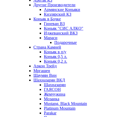
Арегак КЗ
Другие Производители
Армянские Коньяки
Кизлярский КЗ
Коньяк в Бочке
Гиневан ВЗ
Коньяк "СИС АЛКО"
Иджеванский ВКЗ
Мараси
Подарочные
Страна Камней
Коньяк в п/у
Коньяк 0,5 л.
Коньяк 0,2 л.
Аркон Трейд
Мргашен
Шаумян Вин
Шахназарян ВКД
Шахназарян
ГАЯСОН
Жемчужина
Мозаика
Mustang. Black Mountain
Platinum Mountain
Parakar