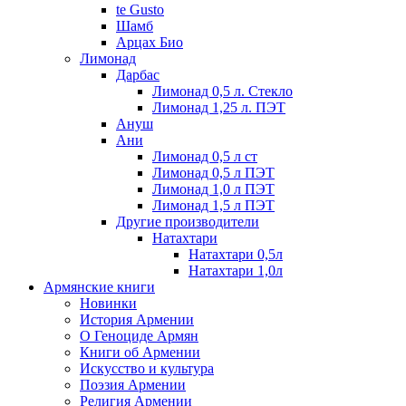
te Gusto
Шамб
Арцах Био
Лимонад
Дарбас
Лимонад 0,5 л. Стекло
Лимонад 1,25 л. ПЭТ
Ануш
Ани
Лимонад 0,5 л ст
Лимонад 0,5 л ПЭТ
Лимонад 1,0 л ПЭТ
Лимонад 1,5 л ПЭТ
Другие производители
Натахтари
Натахтари 0,5л
Натахтари 1,0л
Армянские книги
Новинки
История Армении
О Геноциде Армян
Книги об Армении
Иcкусство и культура
Поэзия Армении
Религия Армении