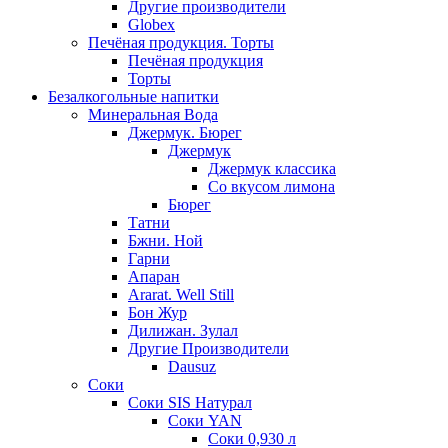
Другие производители
Globex
Печёная продукция. Торты
Печёная продукция
Торты
Безалкогольные напитки
Минеральная Вода
Джермук. Бюрег
Джермук
Джермук классика
Со вкусом лимона
Бюрег
Татни
Бжни. Ной
Гарни
Апаран
Ararat. Well Still
Бон Жур
Дилижан. Зулал
Другие Производители
Dausuz
Соки
Соки SIS Натурал
Соки YAN
Соки 0,930 л