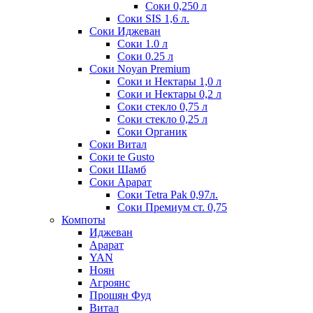
Соки 0,250 л
Соки SIS 1,6 л.
Соки Иджеван
Соки 1.0 л
Соки 0.25 л
Соки Noyan Premium
Соки и Нектары 1,0 л
Соки и Нектары 0,2 л
Соки стекло 0,75 л
Соки стекло 0,25 л
Соки Органик
Соки Витал
Соки te Gusto
Соки Шамб
Соки Арарат
Соки Tetra Pak 0,97л.
Соки Премиум ст. 0,75
Компоты
Иджеван
Арарат
YAN
Ноян
Агроянс
Прошян Фуд
Витал