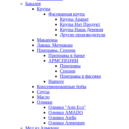
Бакалея
Крупы
Фасованная крупа
Крупы Арарат
Крупы Нат Продукт
Крупы Наша Деревня
Другие производители
Макароны
Лаваш. Матнакаш
Приправы. Специи
Приправы в банке
АРМСПЕЦИИ
Приправы
Специи
Приправы в фасовке
Hamove
Консервированные бобы
Соусы
Масло
Оливки
Оливки "Arm Eco"
Оливки AMADO
Оливки Aiello
Оливки Armenium
Мед из Армении