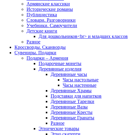
Армянские классики
Исторические романы
Публицистика
Словари. Разговорники
Учебники. Самоучители
Детские книги
Для дошкольников<br> и младших классов
Разное
Кроссворды. Сканворды
Сувениры. Подарки
Подарки – Армения
Подарочные монеты
Деревянные изделия
Деревянные часы
Часы настольные
Часы настенные
Деревянные Храмы
Подставки для напитков
Деревянные Тарелки
Деревянные Вазы
Деревянные Кресты
Деревянные Гранаты
Разное
Этнические товары
Этно скатерти