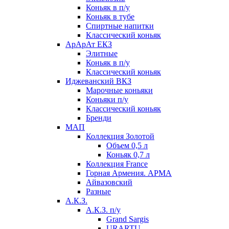
Коньяк в п/у
Коньяк в тубе
Спиртные напитки
Классический коньяк
АрАрАт ЕКЗ
Элитные
Коньяк в п/у
Классический коньяк
Иджеванский ВКЗ
Марочные коньяки
Коньяки п/у
Классический коньяк
Бренди
МАП
Коллекция Золотой
Объем 0,5 л
Коньяк 0,7 л
Коллекция France
Горная Армения. АРМА
Айвазовский
Разные
А.К.З.
А.К.З. п/у
Grand Sargis
URARTU