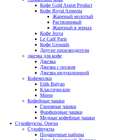
Кофе Gold Ararat Product
Кофе Royal Armenia
Жареный молотый
Растворимый
Жареный в зернах
Кофе Jezva
Le Café Paris
Кофе Grounds
Другие производители
джезва для кофе
Джезва
Джезва с песком
Джезва индукционной
Кофемолки
Edik Balyan
Классичиские
Мини
Кофейные чашки
Глиняные чашки
Фарфоровые чашки
Медные кофейные чашки
Сухофрукты. Орехи
Сухофрукты
Подарочные наборы