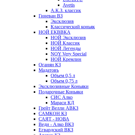
Avetis
А.К.З. классик
Гиневан ВЗ
Эксклюзив
Классический коньяк
НОЙ ЕКВВКА
НОЙ Эксклюзив
НОЙ Классик
НОЙ Легенды
NOY Very Speсial
НОЙ Кремлин
Оганян КЗ
Мадатовъ
Объем 0,5 л
Объем 0,75 л
Эксклюзивные Коньяки
Подарочные Коньяки
СИС Алко
Мараси КД
Грейт Велли АВКЗ
САМКОН КЗ
САЯТ - НОВА
Веди - Алко ВКЗ
Егвардский ВКЗ