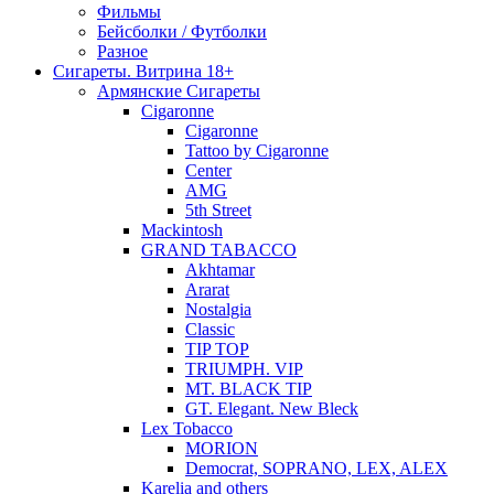
Фильмы
Бейсболки / Футболки
Разное
Сигареты. Витрина 18+
Армянские Сигареты
Cigaronne
Cigaronne
Tattoo by Cigaronne
Center
AMG
5th Street
Mackintosh
GRAND TABACCO
Akhtamar
Ararat
Nostalgia
Classic
TIP TOP
TRIUMPH. VIP
MT. BLACK TIP
GT. Elegant. New Bleck
Lex Tobacco
MORION
Democrat, SOPRANO, LEX, ALEX
Karelia and others