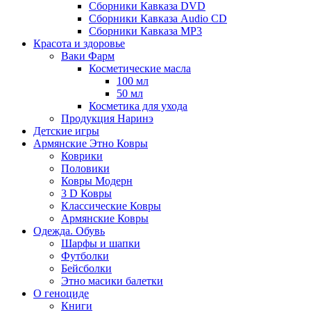
Сборники Кавказа DVD
Сборники Кавказа Audio CD
Сборники Кавказа MP3
Красота и здоровье
Ваки Фарм
Косметические масла
100 мл
50 мл
Косметика для ухода
Продукция Наринэ
Детские игры
Армянские Этно Ковры
Коврики
Половики
Ковры Модерн
3 D Ковры
Классические Ковры
Армянские Ковры
Одежда. Обувь
Шарфы и шапки
Футболки
Бейсболки
Этно масики балетки
О геноциде
Книги