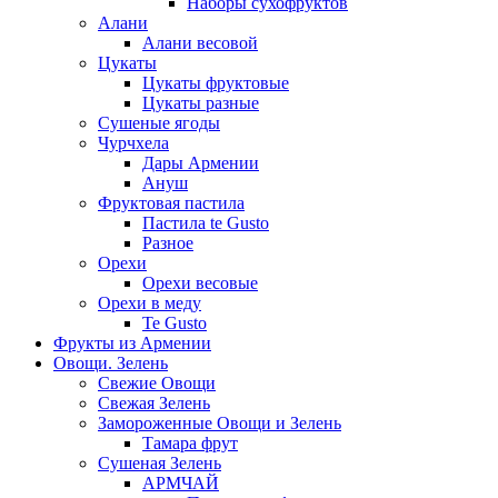
Наборы сухофруктов
Алани
Алани весовой
Цукаты
Цукаты фруктовые
Цукаты разные
Сушеные ягоды
Чурчхела
Дары Армении
Ануш
Фруктовая пастила
Пастила te Gusto
Разное
Орехи
Орехи весовые
Орехи в меду
Te Gusto
Фрукты из Армении
Овощи. Зелень
Свежие Овощи
Свежая Зелень
Замороженные Овощи и Зелень
Тамара фрут
Сушеная Зелень
АРМЧАЙ