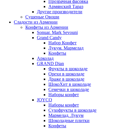
Прозрачная фасовка
Армянский Тараз
Другие производители
Сушеные Овощи
Сладости из Армении
Конфеты из Армении
Sonuar. Mark Sevouni
Grand Candy
Набор Конфет
Лукум. Мармелад
Конфеты
Арколад
GRAND Dian
Фрукты в шоколаде
Орехи в шоколаде
Драже в шоколаде
ШокоХит в шоколаде
Семечки в шоколаде
Наборы конфет
JOYCO
Наборы конфет
Сухофрукты в шоколаде
Мармелад. Лукум
Шоколадные плитки
Конфеты