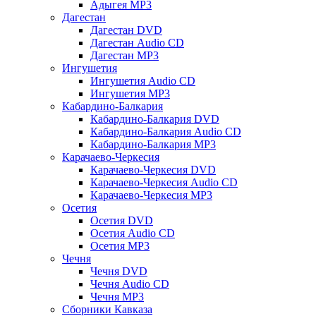
Адыгея MP3
Дагестан
Дагестан DVD
Дагестан Audio CD
Дагестан MP3
Ингушетия
Ингушетия Audio CD
Ингушетия MP3
Кабардино-Балкария
Кабардино-Балкария DVD
Кабардино-Балкария Audio CD
Кабардино-Балкария MP3
Карачаево-Черкесия
Карачаево-Черкесия DVD
Карачаево-Черкесия Audio CD
Карачаево-Черкесия MP3
Осетия
Осетия DVD
Осетия Audio CD
Осетия MP3
Чечня
Чечня DVD
Чечня Audio CD
Чечня MP3
Сборники Кавказа