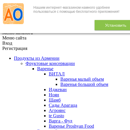
Нашим интернет-магазином намного удобнее
+7 (495) 646-888-1
пользоваться с помощью бесплатного приложения!
В корзине
0
товаров
Установить
x
Меню каталога
Меню сайта
Вход
Регистрация
Продукты из Армении
Фруктовые консервации
Варенье
ВИТАЛ
Варенья малый объем
Варенья большой объем
Иджеван
Ноян
Шамб
Сады Арагаца
Агроянс
te Gusto
Варга - Фуд
Варенье Proshyan Food