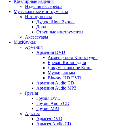
Ювелирные изделия
Изделия из серебра
Музыкальные инструменты
Инструменты
Дудук. Шви. Зурна.
Доол
Струнные инструменты
Аксессуары
MuzKavkaz
Армения
Армения DVD
Арменфильм Киностудия
Ереван Киностудия
Документальное Кино
Мультфильмы
Blu-ray. HD DVD
Армения Audio CD
Армения Audio MP3
Грузия
Грузия DVD
Грузия Audio CD
Грузия MP3
Адыгея
Адыгея DVD
Адыгея Audio CD