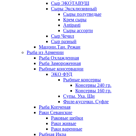
Сыр ЭКОТАВУШ
Сыры Эксклюзивный
Сыры полутведые
Крем сыры
Antipasti
Сыры ассорти
Сыр Чечил
Сыр разный
Мацони.Тан. Режан
Рыба из Армении
Рыба Охлажденная
Рыба Замороженная
Рыбные консервации
ЭКО ФУД
Рыбные консервы
Консервы 240 гр.
Консервы 160 гр.
Супы. Уха. Щи
Филе-кусочки. Суфле
Рыба Копченая
Раки Севанские
Раковые шейки
Раки живые
Раки варенные
Рыбная Икра