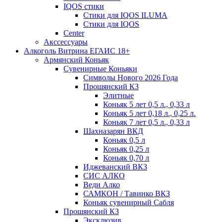
IQOS стики
Стики для IQOS ILUMA
Стики для IQOS
Сenter
Акссессуары
Алкоголь Витрина ЕГАИС 18+
Армянский Коньяк
Сувенирные Коньяки
Символы Нового 2026 Года
Прошянский КЗ
Элитные
Коньяк 5 лет 0,5 л., 0,33 л
Коньяк 5 лет 0,18 л., 0,25 л.
Коньяк 7 лет 0,5 л., 0,33 л
Шахназарян ВКД
Коньяк 0,5 л
Коньяк 0,25 л
Коньяк 0,70 л
Иджеванский ВКЗ
СИС АЛКО
Веди Алко
САМКОН / Тавинко ВКЗ
Коньяк сувенирный Сабля
Прошянский КЗ
Эксклюзив