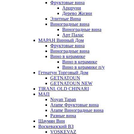
Фруктовые вина
Арцруни
Дерево Жизни
Элитные Вина
Виноградные вина
Виноградные вина
Арт Палас
МАРАН Винный Дом
Фруктовые вина
Виноградные вина
Вино в керамике
Вино в керамике
Вино в керамике п/у
Гетнатун Торговый Дом
GETNATOUN
GETNATOUN NEW
TIRANI. OLD CHINARI
МАП
Noyan Tapan
Arame Фруктовые вина
Arame Виноградные вина
Разные вина
Шаумян Вин
Воскевазский ВЗ
VOSKEVAZ