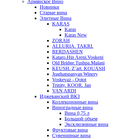
Армянское Вино
Новинки
Старые вина
Элитные Вина
KARAS
Karas
Karas New
ZORAH
ALLURIA. TAKRI.
BERDASHEN
Kataro.Hin Areni.Voskeni
Old Bridge.Tushpa.Malani
KEUSH. Z’art. KOUASH
Jraghatspanyan Winery
Voskevaz - Qotot
Trinity. KOOR. Jan
VAN ARDI
Иджеванский ВКЗ
Коллекционные вина
Виноградные вина
Вина 0,75 л
Большой объем
Эксклюзивные вина
Фруктовые вина
Cувенирные вина