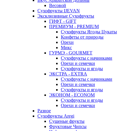
Вкус Араратской Долины
Весовой
Сухофрукты IJEVAN
Эксклюзивные Сухофрукты
ГИФТ - GIFT
ПРЕМИУМ - PREMIUM
Сухофрукты Ягоды Цукаты
Конфеты от природы
Орехи
Микс
ГУРМЭ - GOURMET
Сухофрукты с начинками
Орехи и семечки
Сухофрукты и ягоды
ЭКСТРА - EXTRA
Сухофрукты с начинками
Орехи и семечки
Сухофрукты и ягоды
ЭКОНОМ - ECONOM
Сухофрукты и ягоды
Орехи и семечки
Разное
Сухофрукты Aregi
Сушеные фрукты
Фруктовые Чипсы