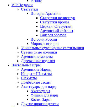
Разное
VIP Подарки
Статуэтки
История Армении
Статуэтки полистоун
Статуэтки бронза
Церкви. Статуэтки
Армянский алфавит
Галерея образов
История России
Мировая история
Уникальные сувенирные светильники
Сувенирные ночники
Армянские монеты
Деревянные изделия
Настольные игры
Армянские Нарды
Нарды + Шахматы
Шахматы
Ломберные столы
Аксессуары для нард
Аксессуары
Фишки для нард
Кости. Зары
Другие производители