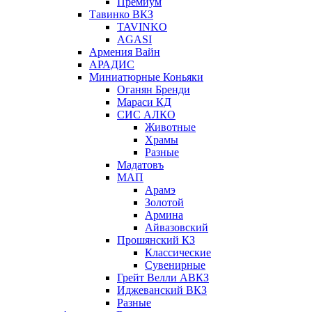
Премиум
Тавинко ВКЗ
TAVINKO
AGASI
Армения Вайн
АРАДИС
Миниатюрные Коньяки
Оганян Бренди
Мараси КД
СИС АЛКО
Животные
Храмы
Разные
Мадатовъ
МАП
Арамэ
Золотой
Армина
Айвазовский
Прошянский КЗ
Классические
Сувенирные
Грейт Велли АВКЗ
Иджеванский ВКЗ
Разные