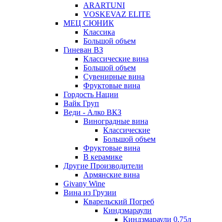
ARARTUNI
VOSKEVAZ ELITE
МЕЦ СЮНИК
Классика
Большой объем
Гиневан ВЗ
Классические вина
Большой объем
Сувенирные вина
Фруктовые вина
Гордость Нации
Вайк Груп
Веди - Алко ВКЗ
Виноградные вина
Классические
Большой объем
Фруктовые вина
В керамике
Другие Производители
Армянские вина
Givany Wine
Вина из Грузии
Кварельский Погреб
Киндзмараули
Киндзмараули 0,75л