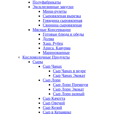
Полуфабрикаты
Эксклюзивные закуски
Мини-рулеты
Сыровяленая вырезка
Говядина сыровяленая
Свинина сыровяленая
Мясные Консервации
Готовые блюда и обеды
Долма
Хаш. Рубец
Ариса. Кавурма
Маринованные
Кисломолочные Продукты
Сыры
Сыр Чанах
Сыр Чанах в ведре
Сыр Чанах Экокат
Сыр Лори
Сыр Лори Премиум
Сыр Лори Экокат
Сыр Лори разный
Сыр Качотта
Сыр Овечий
Сыр Козий
Сыр в Керамике