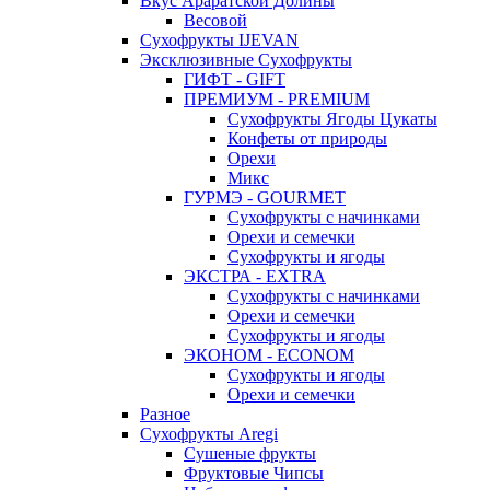
Вкус Араратской Долины
Весовой
Сухофрукты IJEVAN
Эксклюзивные Сухофрукты
ГИФТ - GIFT
ПРЕМИУМ - PREMIUM
Сухофрукты Ягоды Цукаты
Конфеты от природы
Орехи
Микс
ГУРМЭ - GOURMET
Сухофрукты с начинками
Орехи и семечки
Сухофрукты и ягоды
ЭКСТРА - EXTRA
Сухофрукты с начинками
Орехи и семечки
Сухофрукты и ягоды
ЭКОНОМ - ECONOM
Сухофрукты и ягоды
Орехи и семечки
Разное
Сухофрукты Aregi
Сушеные фрукты
Фруктовые Чипсы