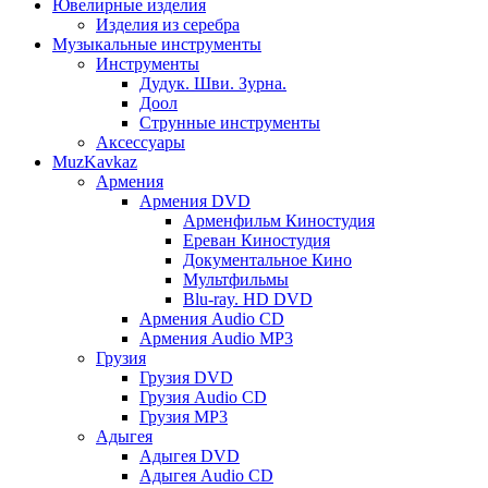
Ювелирные изделия
Изделия из серебра
Музыкальные инструменты
Инструменты
Дудук. Шви. Зурна.
Доол
Струнные инструменты
Аксессуары
MuzKavkaz
Армения
Армения DVD
Арменфильм Киностудия
Ереван Киностудия
Документальное Кино
Мультфильмы
Blu-ray. HD DVD
Армения Audio CD
Армения Audio MP3
Грузия
Грузия DVD
Грузия Audio CD
Грузия MP3
Адыгея
Адыгея DVD
Адыгея Audio CD