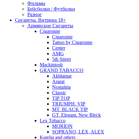
Фильмы
Бейсболки / Футболки
Разное
Сигареты. Витрина 18+
Армянские Сигареты
Cigaronne
Cigaronne
Tattoo by Cigaronne
Center
AMG
5th Street
Mackintosh
GRAND TABACCO
Akhtamar
Ararat
Nostalgia
Classic
TIP TOP
TRIUMPH. VIP
MT. BLACK TIP
GT. Elegant. New Bleck
Lex Tobacco
MORION
SOPRANO, LEX, ALEX
Karelia and others