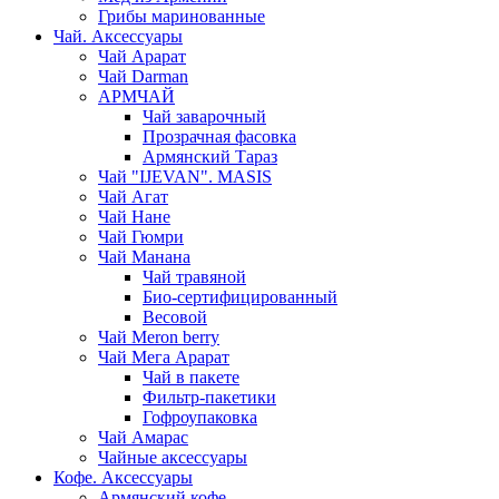
Грибы маринованные
Чай. Аксессуары
Чай Арарат
Чай Darman
АРМЧАЙ
Чай заварочный
Прозрачная фасовка
Армянский Тараз
Чай "IJEVAN". MASIS
Чай Агат
Чай Нане
Чай Гюмри
Чай Манана
Чай травяной
Био-сертифицированный
Весовой
Чай Meron berry
Чай Мега Арарат
Чай в пакете
Фильтр-пакетики
Гофроупаковка
Чай Амарас
Чайные аксессуары
Кофе. Аксессуары
Армянский кофе