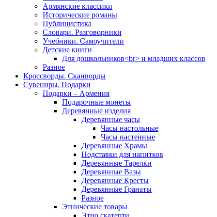
Армянские классики
Исторические романы
Публицистика
Словари. Разговорники
Учебники. Самоучители
Детские книги
Для дошкольников<br> и младших классов
Разное
Кроссворды. Сканворды
Сувениры. Подарки
Подарки – Армения
Подарочные монеты
Деревянные изделия
Деревянные часы
Часы настольные
Часы настенные
Деревянные Храмы
Подставки для напитков
Деревянные Тарелки
Деревянные Вазы
Деревянные Кресты
Деревянные Гранаты
Разное
Этнические товары
Этно скатерти