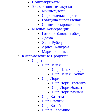
Полуфабрикаты
Эксклюзивные закуски
Мини-рулеты
Сыровяленая вырезка
Говядина сыровяленая
Свинина сыровяленая
Мясные Консервации
Готовые блюда и обеды
Долма
Хаш. Рубец
Ариса. Кавурма
Маринованные
Кисломолочные Продукты
Сыры
Сыр Чанах
Сыр Чанах в ведре
Сыр Чанах Экокат
Сыр Лори
Сыр Лори Премиум
Сыр Лори Экокат
Сыр Лори разный
Сыр Качотта
Сыр Овечий
Сыр Козий
Сыр в Керамике