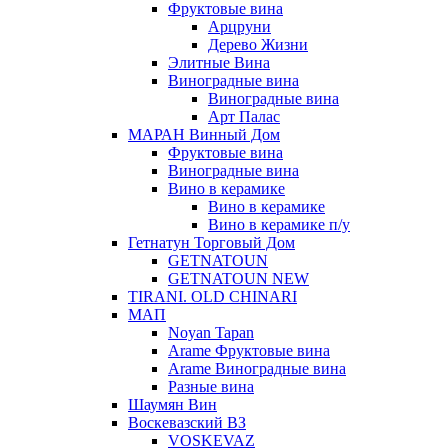
Фруктовые вина
Арцруни
Дерево Жизни
Элитные Вина
Виноградные вина
Виноградные вина
Арт Палас
МАРАН Винный Дом
Фруктовые вина
Виноградные вина
Вино в керамике
Вино в керамике
Вино в керамике п/у
Гетнатун Торговый Дом
GETNATOUN
GETNATOUN NEW
TIRANI. OLD CHINARI
МАП
Noyan Tapan
Arame Фруктовые вина
Arame Виноградные вина
Разные вина
Шаумян Вин
Воскевазский ВЗ
VOSKEVAZ