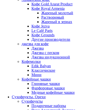
Кофе Gold Ararat Product
Кофе Royal Armenia
Жареный молотый
Растворимый
Жареный в зернах
Кофе Jezva
Le Café Paris
Кофе Grounds
Другие производители
джезва для кофе
Джезва
Джезва с песком
Джезва индукционной
Кофемолки
Edik Balyan
Классичиские
Мини
Кофейные чашки
Глиняные чашки
Фарфоровые чашки
Медные кофейные чашки
Сухофрукты. Орехи
Сухофрукты
Подарочные наборы