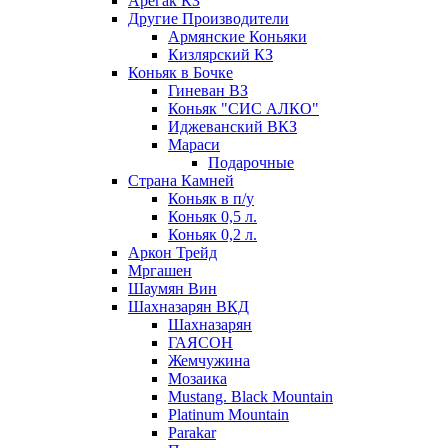
Арегак КЗ
Другие Производители
Армянские Коньяки
Кизлярский КЗ
Коньяк в Бочке
Гиневан ВЗ
Коньяк "СИС АЛКО"
Иджеванский ВКЗ
Мараси
Подарочные
Страна Камней
Коньяк в п/у
Коньяк 0,5 л.
Коньяк 0,2 л.
Аркон Трейд
Мргашен
Шаумян Вин
Шахназарян ВКД
Шахназарян
ГАЯСОН
Жемчужина
Мозаика
Mustang. Black Mountain
Platinum Mountain
Parakar