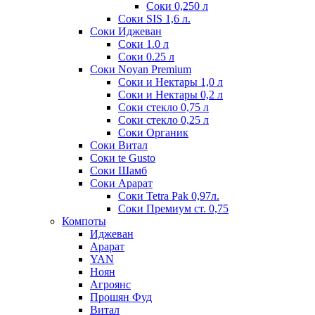
Соки 0,250 л
Соки SIS 1,6 л.
Соки Иджеван
Соки 1.0 л
Соки 0.25 л
Соки Noyan Premium
Соки и Нектары 1,0 л
Соки и Нектары 0,2 л
Соки стекло 0,75 л
Соки стекло 0,25 л
Соки Органик
Соки Витал
Соки te Gusto
Соки Шамб
Соки Арарат
Соки Tetra Pak 0,97л.
Соки Премиум ст. 0,75
Компоты
Иджеван
Арарат
YAN
Ноян
Агроянс
Прошян Фуд
Витал