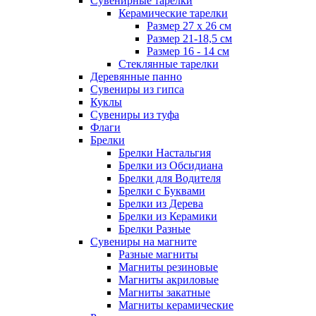
Сувенирные тарелки
Керамические тарелки
Размер 27 х 26 см
Размер 21-18,5 см
Размер 16 - 14 см
Стеклянные тарелки
Деревянные панно
Сувениры из гипса
Куклы
Сувениры из туфа
Флаги
Брелки
Брелки Настальгия
Брелки из Обсидиана
Брелки для Водителя
Брелки с Буквами
Брелки из Дерева
Брелки из Керамики
Брелки Разные
Сувениры на магните
Разные магниты
Магниты резиновые
Магниты акриловые
Магниты закатные
Магниты керамические