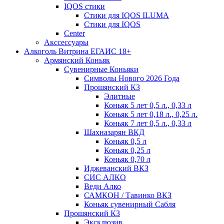
IQOS стики
Стики для IQOS ILUMA
Стики для IQOS
Сenter
Акссессуары
Алкоголь Витрина ЕГАИС 18+
Армянский Коньяк
Сувенирные Коньяки
Символы Нового 2026 Года
Прошянский КЗ
Элитные
Коньяк 5 лет 0,5 л., 0,33 л
Коньяк 5 лет 0,18 л., 0,25 л.
Коньяк 7 лет 0,5 л., 0,33 л
Шахназарян ВКД
Коньяк 0,5 л
Коньяк 0,25 л
Коньяк 0,70 л
Иджеванский ВКЗ
СИС АЛКО
Веди Алко
САМКОН / Тавинко ВКЗ
Коньяк сувенирный Сабля
Прошянский КЗ
Эксклюзив