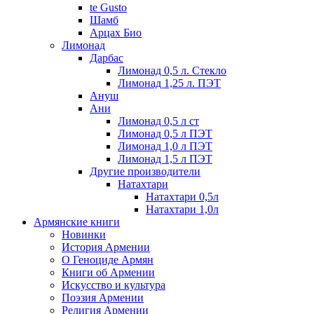
te Gusto
Шамб
Арцах Био
Лимонад
Дарбас
Лимонад 0,5 л. Стекло
Лимонад 1,25 л. ПЭТ
Ануш
Ани
Лимонад 0,5 л ст
Лимонад 0,5 л ПЭТ
Лимонад 1,0 л ПЭТ
Лимонад 1,5 л ПЭТ
Другие производители
Натахтари
Натахтари 0,5л
Натахтари 1,0л
Армянские книги
Новинки
История Армении
О Геноциде Армян
Книги об Армении
Иcкусство и культура
Поэзия Армении
Религия Армении