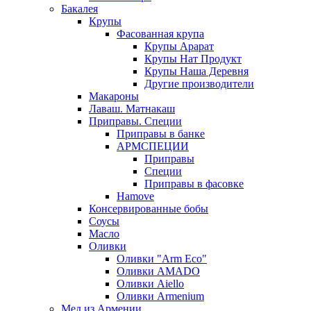
Бакалея
Крупы
Фасованная крупа
Крупы Арарат
Крупы Нат Продукт
Крупы Наша Деревня
Другие производители
Макароны
Лаваш. Матнакаш
Приправы. Специи
Приправы в банке
АРМСПЕЦИИ
Приправы
Специи
Приправы в фасовке
Hamove
Консервированные бобы
Соусы
Масло
Оливки
Оливки "Arm Eco"
Оливки AMADO
Оливки Aiello
Оливки Armenium
Мед из Армении