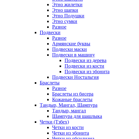
Этно жилетки
Этно шапки
Этно Подушки
Этно сумки
Разное
Подвески
Разное
Армянские буквы
Подвески маски
Подвески в машину
Подвески из дерева
Подвески из кости
Подвески из эбонита
Подвески Ностальгия
Браслеты
Разное
Браслеты из бисера
Кожаные браслеты
Тандыр, Мангал, Шампура
Тандыр, мангал
Шампура для шашлыка
Четки (Тзбех)
Четки из кости
Четки из эбонита
Четки из обсидиана