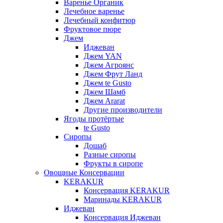
Варенье Органик
Лечебное варенье
Лечебный конфитюр
Фруктовое пюре
Джем
Иджеван
Джем YAN
Джем Агроянс
Джем Фрут Ланд
Джем te Gusto
Джем Шамб
Джем Ararat
Другие производители
Ягоды протёртые
te Gusto
Сиропы
Дошаб
Разные сиропы
Фрукты в сиропе
Овощные Консервации
KERAKUR
Консервация KERAKUR
Маринады KERAKUR
Иджеван
Консервация Иджеван