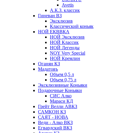
Avetis
А.К.З. классик
Гиневан ВЗ
Эксклюзив
Классический коньяк
НОЙ ЕКВВКА
НОЙ Эксклюзив
НОЙ Классик
НОЙ Легенды
NOY Very Speсial
НОЙ Кремлин
Оганян КЗ
Мадатовъ
Объем 0,5 л
Объем 0,75 л
Эксклюзивные Коньяки
Подарочные Коньяки
СИС Алко
Мараси КД
Грейт Велли АВКЗ
САМКОН КЗ
САЯТ - НОВА
Веди - Алко ВКЗ
Егвардский ВКЗ