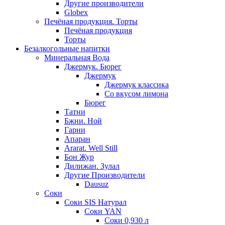
Другие производители
Globex
Печёная продукция. Торты
Печёная продукция
Торты
Безалкогольные напитки
Минеральная Вода
Джермук. Бюрег
Джермук
Джермук классика
Со вкусом лимона
Бюрег
Татни
Бжни. Ной
Гарни
Апаран
Ararat. Well Still
Бон Жур
Дилижан. Зулал
Другие Производители
Dausuz
Соки
Соки SIS Натурал
Соки YAN
Соки 0,930 л