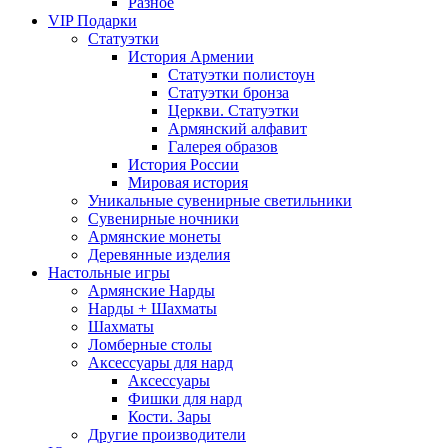
Разное
VIP Подарки
Статуэтки
История Армении
Статуэтки полистоун
Статуэтки бронза
Церкви. Статуэтки
Армянский алфавит
Галерея образов
История России
Мировая история
Уникальные сувенирные светильники
Сувенирные ночники
Армянские монеты
Деревянные изделия
Настольные игры
Армянские Нарды
Нарды + Шахматы
Шахматы
Ломберные столы
Аксессуары для нард
Аксессуары
Фишки для нард
Кости. Зары
Другие производители