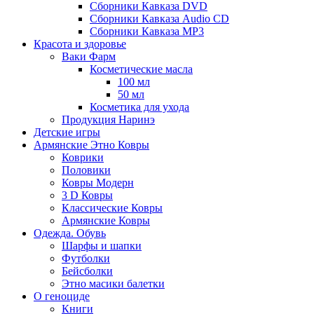
Сборники Кавказа DVD
Сборники Кавказа Audio CD
Сборники Кавказа MP3
Красота и здоровье
Ваки Фарм
Косметические масла
100 мл
50 мл
Косметика для ухода
Продукция Наринэ
Детские игры
Армянские Этно Ковры
Коврики
Половики
Ковры Модерн
3 D Ковры
Классические Ковры
Армянские Ковры
Одежда. Обувь
Шарфы и шапки
Футболки
Бейсболки
Этно масики балетки
О геноциде
Книги