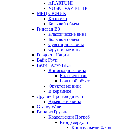
ARARTUNI
VOSKEVAZ ELITE
МЕЦ СЮНИК
Классика
Большой объем
Гиневан ВЗ
Классические вина
Большой объем
Сувенирные вина
Фруктовые вина
Гордость Нации
Вайк Груп
Веди - Алко ВКЗ
Виноградные вина
Классические
Большой объем
Фруктовые вина
В керамике
Другие Производители
Армянские вина
Givany Wine
Вина из Грузии
Кварельский Погреб
Киндзмараули
Киндзмараули 0,75л