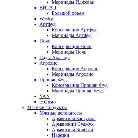
Маринады Иджеван
ВИТАЛ
Большой объем
Wosky
Артфуд
Консервация Артфуд
Маринады Артфуд
Ноян
Консервация Ноян
Маринады Ноян
Сады Арагаца
Агроянс
Консервация Агроянс
Маринады Агроянс
Прошян Фуд
Консервация Прошян Фуд
Маринады Прошян Фуд
YAN
te Gusto
Мясные Продукты
Мясные деликатесы
Армянская Бастурма
Армянский Суджух
Армянская Колбаса
Нарезки