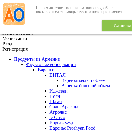
Нашим интернет-магазином намного удобнее
+7 (495) 646-888-1
пользоваться с помощью бесплатного приложения!
В корзине
0
товаров
Установи
x
Меню каталога
Меню сайта
Вход
Регистрация
Продукты из Армении
Фруктовые консервации
Варенье
ВИТАЛ
Варенья малый объем
Варенья большой объем
Иджеван
Ноян
Шамб
Сады Арагаца
Агроянс
te Gusto
Варга - Фуд
Варенье Proshyan Food