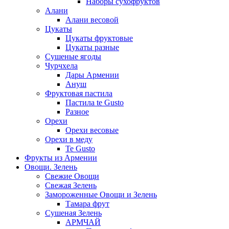
Наборы сухофруктов
Алани
Алани весовой
Цукаты
Цукаты фруктовые
Цукаты разные
Сушеные ягоды
Чурчхела
Дары Армении
Ануш
Фруктовая пастила
Пастила te Gusto
Разное
Орехи
Орехи весовые
Орехи в меду
Te Gusto
Фрукты из Армении
Овощи. Зелень
Свежие Овощи
Свежая Зелень
Замороженные Овощи и Зелень
Тамара фрут
Сушеная Зелень
АРМЧАЙ