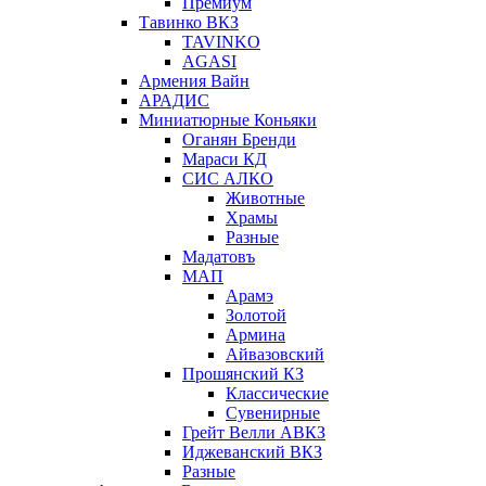
Премиум
Тавинко ВКЗ
TAVINKO
AGASI
Армения Вайн
АРАДИС
Миниатюрные Коньяки
Оганян Бренди
Мараси КД
СИС АЛКО
Животные
Храмы
Разные
Мадатовъ
МАП
Арамэ
Золотой
Армина
Айвазовский
Прошянский КЗ
Классические
Сувенирные
Грейт Велли АВКЗ
Иджеванский ВКЗ
Разные