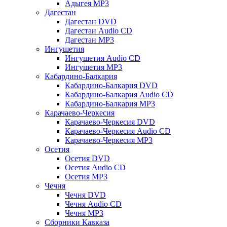
Адыгея MP3
Дагестан
Дагестан DVD
Дагестан Audio CD
Дагестан MP3
Ингушетия
Ингушетия Audio CD
Ингушетия MP3
Кабардино-Балкария
Кабардино-Балкария DVD
Кабардино-Балкария Audio CD
Кабардино-Балкария MP3
Карачаево-Черкесия
Карачаево-Черкесия DVD
Карачаево-Черкесия Audio CD
Карачаево-Черкесия MP3
Осетия
Осетия DVD
Осетия Audio CD
Осетия MP3
Чечня
Чечня DVD
Чечня Audio CD
Чечня MP3
Сборники Кавказа