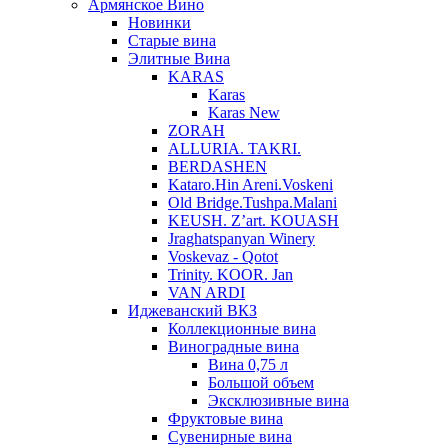
Армянское Вино
Новинки
Старые вина
Элитные Вина
KARAS
Karas
Karas New
ZORAH
ALLURIA. TAKRI.
BERDASHEN
Kataro.Hin Areni.Voskeni
Old Bridge.Tushpa.Malani
KEUSH. Z’art. KOUASH
Jraghatspanyan Winery
Voskevaz - Qotot
Trinity. KOOR. Jan
VAN ARDI
Иджеванский ВКЗ
Коллекционные вина
Виноградные вина
Вина 0,75 л
Большой объем
Эксклюзивные вина
Фруктовые вина
Cувенирные вина