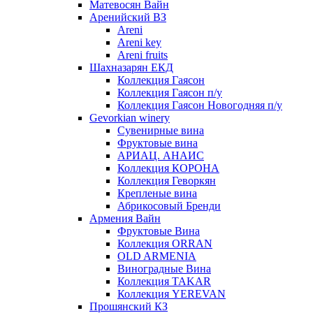
Матевосян Вайн
Аренийский ВЗ
Areni
Areni key
Areni fruits
Шахназарян ЕКД
Коллекция Гаясон
Коллекция Гаясон п/у
Коллекция Гаясон Новогодняя п/у
Gevorkian winery
Сувенирные вина
Фруктовые вина
АРИАЦ. АНАИС
Коллекция КОРОНА
Коллекция Геворкян
Крепленые вина
Абрикосовый Бренди
Армения Вайн
Фруктовые Вина
Коллекция ORRAN
OLD ARMENIA
Виноградные Вина
Коллекция TAKAR
Коллекция YEREVAN
Прошянский КЗ