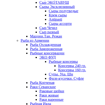
Сыр ЭКОТАВУШ
Сыры Эксклюзивный
Сыры полутведые
Крем сыры
Antipasti
Сыры ассорти
Сыр Чечил
Сыр разный
Мацони.Тан. Режан
Рыба из Армении
Рыба Охлажденная
Рыба Замороженная
Рыбные консервации
ЭКО ФУД
Рыбные консервы
Консервы 240 гр.
Консервы 160 гр.
Супы. Уха. Щи
Филе-кусочки. Суфле
Рыба Копченая
Раки Севанские
Раковые шейки
Раки живые
Раки варенные
Рыбная Икра