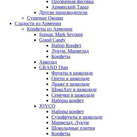
Прозрачная фасовка
Армянский Тараз
Другие производители
Сушеные Овощи
Сладости из Армении
Конфеты из Армении
Sonuar. Mark Sevouni
Grand Candy
Набор Конфет
Лукум. Мармелад
Конфеты
Арколад
GRAND Dian
Фрукты в шоколаде
Орехи в шоколаде
Драже в шоколаде
ШокоХит в шоколаде
Семечки в шоколаде
Наборы конфет
JOYCO
Наборы конфет
Сухофрукты в шоколаде
Мармелад. Лукум
Шоколадные плитки
Конфеты