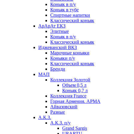
Коньяк в п/у
Коньяк в тубе
Спиртные напитки
Классический коньяк
АрАрАт ЕКЗ
Элитные
Коньяк в п/у
Классический коньяк
Иджеванский ВКЗ
Марочные коньяки
Коньяки п/у
Классический коньяк
Бренди
МАП
Коллекция Золотой
Объем 0,5 л
Коньяк 0,7 л
Коллекция France
Горная Армения. АРМА
Айвазовский
Разные
А.К.З.
А.К.З. п/у
Grand Sargis
URARTU