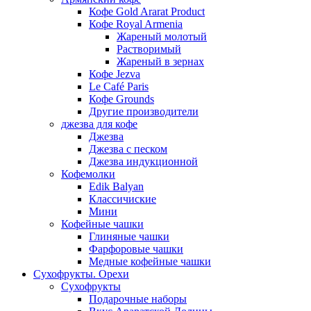
Кофе Gold Ararat Product
Кофе Royal Armenia
Жареный молотый
Растворимый
Жареный в зернах
Кофе Jezva
Le Café Paris
Кофе Grounds
Другие производители
джезва для кофе
Джезва
Джезва с песком
Джезва индукционной
Кофемолки
Edik Balyan
Классичиские
Мини
Кофейные чашки
Глиняные чашки
Фарфоровые чашки
Медные кофейные чашки
Сухофрукты. Орехи
Сухофрукты
Подарочные наборы