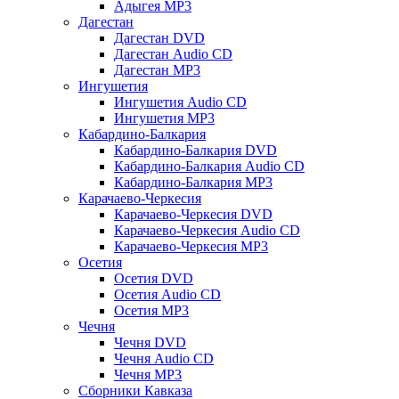
Адыгея MP3
Дагестан
Дагестан DVD
Дагестан Audio CD
Дагестан MP3
Ингушетия
Ингушетия Audio CD
Ингушетия MP3
Кабардино-Балкария
Кабардино-Балкария DVD
Кабардино-Балкария Audio CD
Кабардино-Балкария MP3
Карачаево-Черкесия
Карачаево-Черкесия DVD
Карачаево-Черкесия Audio CD
Карачаево-Черкесия MP3
Осетия
Осетия DVD
Осетия Audio CD
Осетия MP3
Чечня
Чечня DVD
Чечня Audio CD
Чечня MP3
Сборники Кавказа