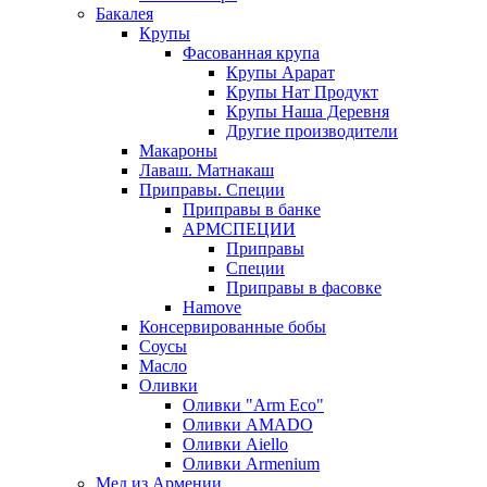
Бакалея
Крупы
Фасованная крупа
Крупы Арарат
Крупы Нат Продукт
Крупы Наша Деревня
Другие производители
Макароны
Лаваш. Матнакаш
Приправы. Специи
Приправы в банке
АРМСПЕЦИИ
Приправы
Специи
Приправы в фасовке
Hamove
Консервированные бобы
Соусы
Масло
Оливки
Оливки "Arm Eco"
Оливки AMADO
Оливки Aiello
Оливки Armenium
Мед из Армении