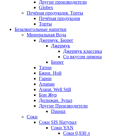
Другие производители
Globex
Печёная продукция. Торты
Печёная продукция
Торты
Безалкогольные напитки
Минеральная Вода
Джермук. Бюрег
Джермук
Джермук классика
Со вкусом лимона
Бюрег
Татни
Бжни. Ной
Гарни
Апаран
Ararat. Well Still
Бон Жур
Дилижан. Зулал
Другие Производители
Dausuz
Соки
Соки SIS Натурал
Соки YAN
Соки 0,930 л