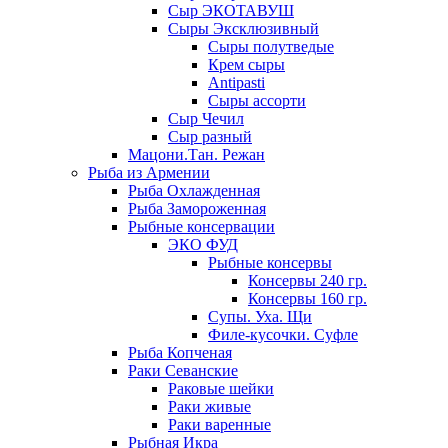
Сыр ЭКОТАВУШ
Сыры Эксклюзивный
Сыры полутведые
Крем сыры
Antipasti
Сыры ассорти
Сыр Чечил
Сыр разный
Мацони.Тан. Режан
Рыба из Армении
Рыба Охлажденная
Рыба Замороженная
Рыбные консервации
ЭКО ФУД
Рыбные консервы
Консервы 240 гр.
Консервы 160 гр.
Супы. Уха. Щи
Филе-кусочки. Суфле
Рыба Копченая
Раки Севанские
Раковые шейки
Раки живые
Раки варенные
Рыбная Икра