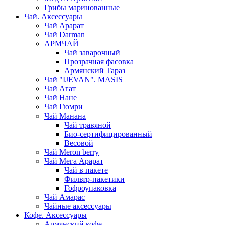
Грибы маринованные
Чай. Аксессуары
Чай Арарат
Чай Darman
АРМЧАЙ
Чай заварочный
Прозрачная фасовка
Армянский Тараз
Чай "IJEVAN". MASIS
Чай Агат
Чай Нане
Чай Гюмри
Чай Манана
Чай травяной
Био-сертифицированный
Весовой
Чай Meron berry
Чай Мега Арарат
Чай в пакете
Фильтр-пакетики
Гофроупаковка
Чай Амарас
Чайные аксессуары
Кофе. Аксессуары
Армянский кофе