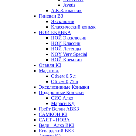
Avetis
А.К.З. классик
Гиневан ВЗ
Эксклюзив
Классический коньяк
НОЙ ЕКВВКА
НОЙ Эксклюзив
НОЙ Классик
НОЙ Легенды
NOY Very Speсial
НОЙ Кремлин
Оганян КЗ
Мадатовъ
Объем 0,5 л
Объем 0,75 л
Эксклюзивные Коньяки
Подарочные Коньяки
СИС Алко
Мараси КД
Грейт Велли АВКЗ
САМКОН КЗ
САЯТ - НОВА
Веди - Алко ВКЗ
Егвардский ВКЗ