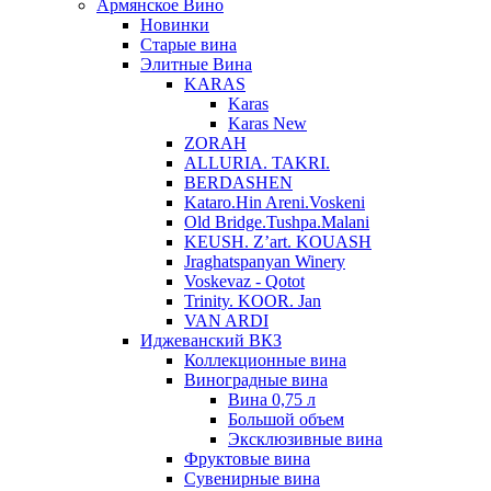
Армянское Вино
Новинки
Старые вина
Элитные Вина
KARAS
Karas
Karas New
ZORAH
ALLURIA. TAKRI.
BERDASHEN
Kataro.Hin Areni.Voskeni
Old Bridge.Tushpa.Malani
KEUSH. Z’art. KOUASH
Jraghatspanyan Winery
Voskevaz - Qotot
Trinity. KOOR. Jan
VAN ARDI
Иджеванский ВКЗ
Коллекционные вина
Виноградные вина
Вина 0,75 л
Большой объем
Эксклюзивные вина
Фруктовые вина
Cувенирные вина