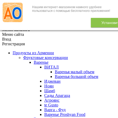
Нашим интернет-магазином намного удобнее
+7 (495) 646-888-1
пользоваться с помощью бесплатного приложения!
В корзине
0
товаров
Установи
x
Меню каталога
Меню сайта
Вход
Регистрация
Продукты из Армении
Фруктовые консервации
Варенье
ВИТАЛ
Варенья малый объем
Варенья большой объем
Иджеван
Ноян
Шамб
Сады Арагаца
Агроянс
te Gusto
Варга - Фуд
Варенье Proshyan Food