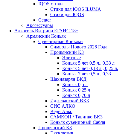
IQOS стики
Стики для IQOS ILUMA
Стики для IQOS
Сenter
Акссессуары
Алкоголь Витрина ЕГАИС 18+
Армянский Коньяк
Сувенирные Коньяки
Символы Нового 2026 Года
Прошянский КЗ
Элитные
Коньяк 5 лет 0,5 л., 0,33 л
Коньяк 5 лет 0,18 л., 0,25 л.
Коньяк 7 лет 0,5 л., 0,33 л
Шахназарян ВКД
Коньяк 0,5 л
Коньяк 0,25 л
Коньяк 0,70 л
Иджеванский ВКЗ
СИС АЛКО
Веди Алко
САМКОН / Тавинко ВКЗ
Коньяк сувенирный Сабля
Прошянский КЗ
Эксклюзив