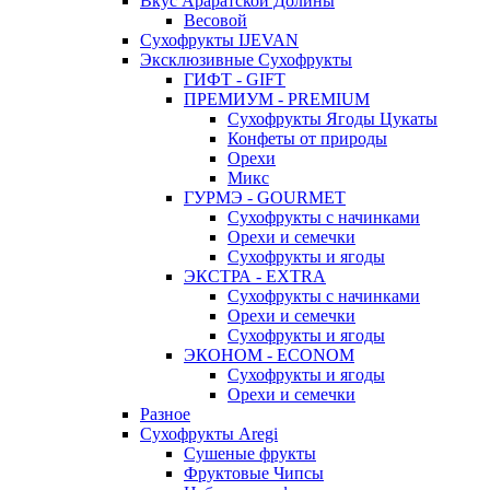
Вкус Араратской Долины
Весовой
Сухофрукты IJEVAN
Эксклюзивные Сухофрукты
ГИФТ - GIFT
ПРЕМИУМ - PREMIUM
Сухофрукты Ягоды Цукаты
Конфеты от природы
Орехи
Микс
ГУРМЭ - GOURMET
Сухофрукты с начинками
Орехи и семечки
Сухофрукты и ягоды
ЭКСТРА - EXTRA
Сухофрукты с начинками
Орехи и семечки
Сухофрукты и ягоды
ЭКОНОМ - ECONOM
Сухофрукты и ягоды
Орехи и семечки
Разное
Сухофрукты Aregi
Сушеные фрукты
Фруктовые Чипсы