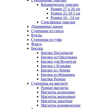
Сувенирные тарелки
Керамические тарелки
Размер 27 х 26 см
Размер 21-18,5 см
Размер 16 - 14 см
Стеклянные тарелки
Деревянные панно
Сувениры из гипса
Куклы
Сувениры из туфа
Флаги
Брелки
Брелки Настальгия
Брелки из Обсидиана
Брелки для Водителя
Брелки с Буквами
Брелки из Дерева
Брелки из Керамики
Брелки Разные
Сувениры на магните
Разные магниты
Магниты резиновые
Магниты акриловые
Магниты закатные
Магниты керамические