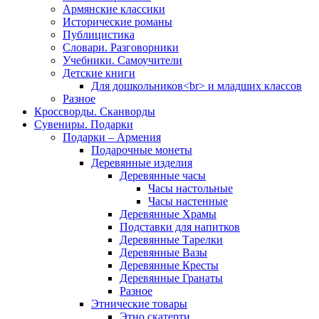
Армянские классики
Исторические романы
Публицистика
Словари. Разговорники
Учебники. Самоучители
Детские книги
Для дошкольников<br> и младших классов
Разное
Кроссворды. Сканворды
Сувениры. Подарки
Подарки – Армения
Подарочные монеты
Деревянные изделия
Деревянные часы
Часы настольные
Часы настенные
Деревянные Храмы
Подставки для напитков
Деревянные Тарелки
Деревянные Вазы
Деревянные Кресты
Деревянные Гранаты
Разное
Этнические товары
Этно скатерти