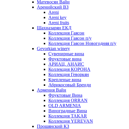
Матевосян Вайн
Аренийский ВЗ
Areni
Areni key
Areni fruits
Шахназарян ЕКД
Коллекция Гаясон
Коллекция Гаясон п/у
Коллекция Гаясон Новогодняя п/у
Gevorkian winery
Сувенирные вина
Фруктовые вина
АРИАЦ. АНАИС
Коллекция КОРОНА
Коллекция Геворкян
Крепленые вина
Абрикосовый Бренди
Армения Вайн
Фруктовые Вина
Коллекция ORRAN
OLD ARMENIA
Виноградные Вина
Коллекция TAKAR
Коллекция YEREVAN
Прошянский КЗ