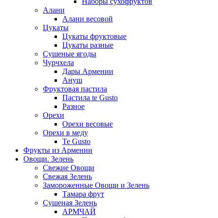
Наборы сухофруктов
Алани
Алани весовой
Цукаты
Цукаты фруктовые
Цукаты разные
Сушеные ягоды
Чурчхела
Дары Армении
Ануш
Фруктовая пастила
Пастила te Gusto
Разное
Орехи
Орехи весовые
Орехи в меду
Te Gusto
Фрукты из Армении
Овощи. Зелень
Свежие Овощи
Свежая Зелень
Замороженные Овощи и Зелень
Тамара фрут
Сушеная Зелень
АРМЧАЙ