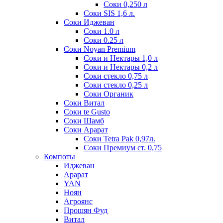
Соки 0,250 л
Соки SIS 1,6 л.
Соки Иджеван
Соки 1.0 л
Соки 0.25 л
Соки Noyan Premium
Соки и Нектары 1,0 л
Соки и Нектары 0,2 л
Соки стекло 0,75 л
Соки стекло 0,25 л
Соки Органик
Соки Витал
Соки te Gusto
Соки Шамб
Соки Арарат
Соки Tetra Pak 0,97л.
Соки Премиум ст. 0,75
Компоты
Иджеван
Арарат
YAN
Ноян
Агроянс
Прошян Фуд
Витал