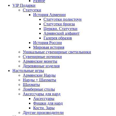
Разное
VIP Подарки
Статуэтки
История Армении
Статуэтки полистоун
Статуэтки бронза
Церкви. Статуэтки
Армянский алфавит
Галерея образов
История России
Мировая история
Уникальные сувенирные светильники
Сувенирные ночники
Армянские монеты
Деревянные изделия
Настольные игры
Армянские Нарды
Нарды + Шахматы
Шахматы
Ломберные столы
Аксессуары для нард
Аксессуары
Фишки для нард
Кости. Зары
Другие производители