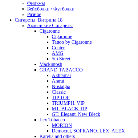
Фильмы
Бейсболки / Футболки
Разное
Сигареты. Витрина 18+
Армянские Сигареты
Cigaronne
Cigaronne
Tattoo by Cigaronne
Center
AMG
5th Street
Mackintosh
GRAND TABACCO
Akhtamar
Ararat
Nostalgia
Classic
TIP TOP
TRIUMPH. VIP
MT. BLACK TIP
GT. Elegant. New Bleck
Lex Tobacco
MORION
Democrat, SOPRANO, LEX, ALEX
Karelia and others