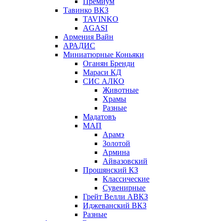
Премиум
Тавинко ВКЗ
TAVINKO
AGASI
Армения Вайн
АРАДИС
Миниатюрные Коньяки
Оганян Бренди
Мараси КД
СИС АЛКО
Животные
Храмы
Разные
Мадатовъ
МАП
Арамэ
Золотой
Армина
Айвазовский
Прошянский КЗ
Классические
Сувенирные
Грейт Велли АВКЗ
Иджеванский ВКЗ
Разные