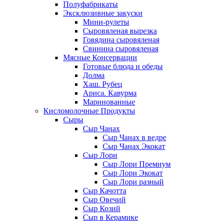
Полуфабрикаты
Эксклюзивные закуски
Мини-рулеты
Сыровяленая вырезка
Говядина сыровяленая
Свинина сыровяленая
Мясные Консервации
Готовые блюда и обеды
Долма
Хаш. Рубец
Ариса. Кавурма
Маринованные
Кисломолочные Продукты
Сыры
Сыр Чанах
Сыр Чанах в ведре
Сыр Чанах Экокат
Сыр Лори
Сыр Лори Премиум
Сыр Лори Экокат
Сыр Лори разный
Сыр Качотта
Сыр Овечий
Сыр Козий
Сыр в Керамике