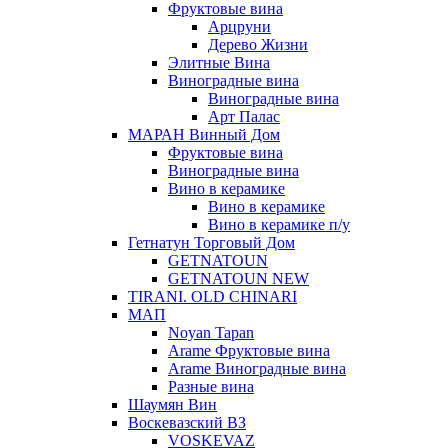
Фруктовые вина
Арцруни
Дерево Жизни
Элитные Вина
Виноградные вина
Виноградные вина
Арт Палас
МАРАН Винный Дом
Фруктовые вина
Виноградные вина
Вино в керамике
Вино в керамике
Вино в керамике п/у
Гетнатун Торговый Дом
GETNATOUN
GETNATOUN NEW
TIRANI. OLD CHINARI
МАП
Noyan Tapan
Arame Фруктовые вина
Arame Виноградные вина
Разные вина
Шаумян Вин
Воскевазский ВЗ
VOSKEVAZ