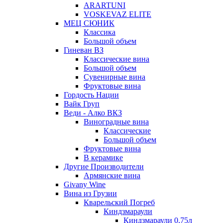
ARARTUNI
VOSKEVAZ ELITE
МЕЦ СЮНИК
Классика
Большой объем
Гиневан ВЗ
Классические вина
Большой объем
Сувенирные вина
Фруктовые вина
Гордость Нации
Вайк Груп
Веди - Алко ВКЗ
Виноградные вина
Классические
Большой объем
Фруктовые вина
В керамике
Другие Производители
Армянские вина
Givany Wine
Вина из Грузии
Кварельский Погреб
Киндзмараули
Киндзмараули 0,75л