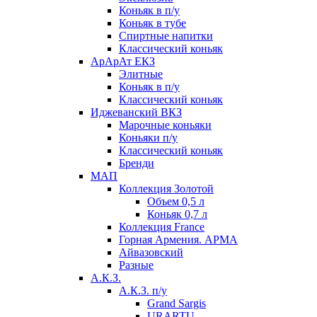
Коньяк в п/у
Коньяк в тубе
Спиртные напитки
Классический коньяк
АрАрАт ЕКЗ
Элитные
Коньяк в п/у
Классический коньяк
Иджеванский ВКЗ
Марочные коньяки
Коньяки п/у
Классический коньяк
Бренди
МАП
Коллекция Золотой
Объем 0,5 л
Коньяк 0,7 л
Коллекция France
Горная Армения. АРМА
Айвазовский
Разные
А.К.З.
А.К.З. п/у
Grand Sargis
URARTU