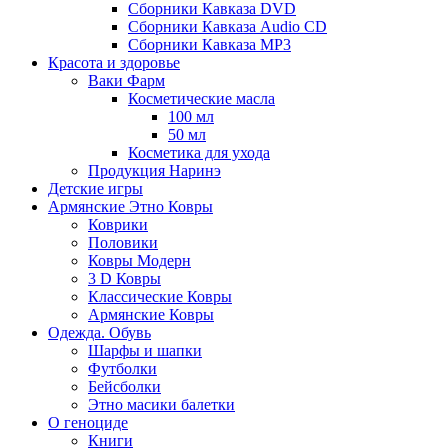
Сборники Кавказа DVD
Сборники Кавказа Audio CD
Сборники Кавказа MP3
Красота и здоровье
Ваки Фарм
Косметические масла
100 мл
50 мл
Косметика для ухода
Продукция Наринэ
Детские игры
Армянские Этно Ковры
Коврики
Половики
Ковры Модерн
3 D Ковры
Классические Ковры
Армянские Ковры
Одежда. Обувь
Шарфы и шапки
Футболки
Бейсболки
Этно масики балетки
О геноциде
Книги