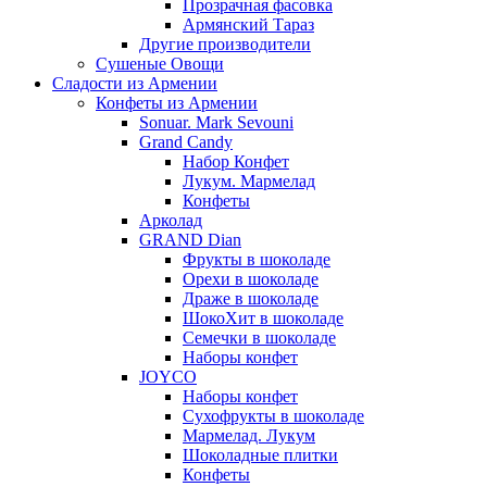
Прозрачная фасовка
Армянский Тараз
Другие производители
Сушеные Овощи
Сладости из Армении
Конфеты из Армении
Sonuar. Mark Sevouni
Grand Candy
Набор Конфет
Лукум. Мармелад
Конфеты
Арколад
GRAND Dian
Фрукты в шоколаде
Орехи в шоколаде
Драже в шоколаде
ШокоХит в шоколаде
Семечки в шоколаде
Наборы конфет
JOYCO
Наборы конфет
Сухофрукты в шоколаде
Мармелад. Лукум
Шоколадные плитки
Конфеты