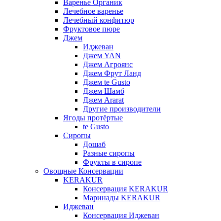
Варенье Органик
Лечебное варенье
Лечебный конфитюр
Фруктовое пюре
Джем
Иджеван
Джем YAN
Джем Агроянс
Джем Фрут Ланд
Джем te Gusto
Джем Шамб
Джем Ararat
Другие производители
Ягоды протёртые
te Gusto
Сиропы
Дошаб
Разные сиропы
Фрукты в сиропе
Овощные Консервации
KERAKUR
Консервация KERAKUR
Маринады KERAKUR
Иджеван
Консервация Иджеван