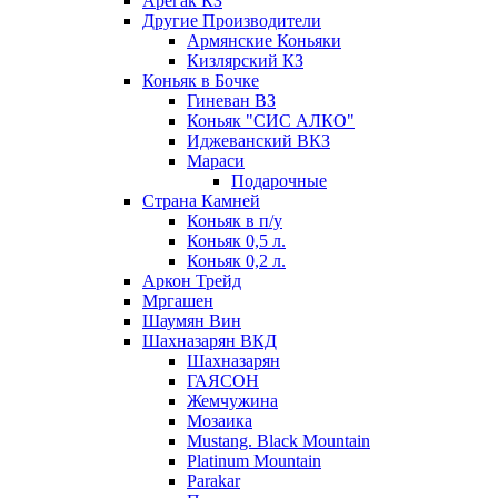
Арегак КЗ
Другие Производители
Армянские Коньяки
Кизлярский КЗ
Коньяк в Бочке
Гиневан ВЗ
Коньяк "СИС АЛКО"
Иджеванский ВКЗ
Мараси
Подарочные
Страна Камней
Коньяк в п/у
Коньяк 0,5 л.
Коньяк 0,2 л.
Аркон Трейд
Мргашен
Шаумян Вин
Шахназарян ВКД
Шахназарян
ГАЯСОН
Жемчужина
Мозаика
Mustang. Black Mountain
Platinum Mountain
Parakar