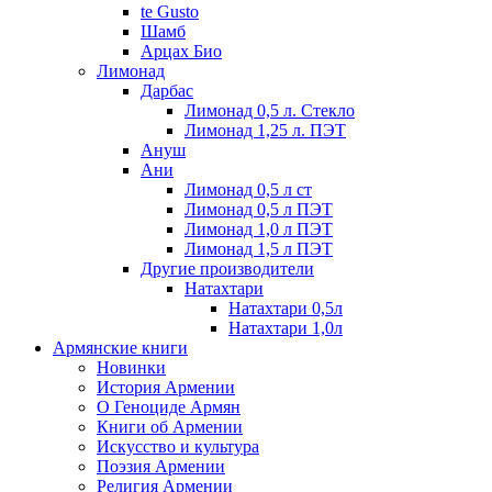
te Gusto
Шамб
Арцах Био
Лимонад
Дарбас
Лимонад 0,5 л. Стекло
Лимонад 1,25 л. ПЭТ
Ануш
Ани
Лимонад 0,5 л ст
Лимонад 0,5 л ПЭТ
Лимонад 1,0 л ПЭТ
Лимонад 1,5 л ПЭТ
Другие производители
Натахтари
Натахтари 0,5л
Натахтари 1,0л
Армянские книги
Новинки
История Армении
О Геноциде Армян
Книги об Армении
Иcкусство и культура
Поэзия Армении
Религия Армении