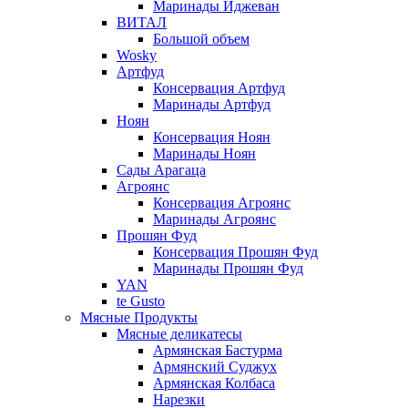
Маринады Иджеван
ВИТАЛ
Большой объем
Wosky
Артфуд
Консервация Артфуд
Маринады Артфуд
Ноян
Консервация Ноян
Маринады Ноян
Сады Арагаца
Агроянс
Консервация Агроянс
Маринады Агроянс
Прошян Фуд
Консервация Прошян Фуд
Маринады Прошян Фуд
YAN
te Gusto
Мясные Продукты
Мясные деликатесы
Армянская Бастурма
Армянский Суджух
Армянская Колбаса
Нарезки