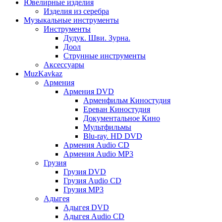
Ювелирные изделия
Изделия из серебра
Музыкальные инструменты
Инструменты
Дудук. Шви. Зурна.
Доол
Струнные инструменты
Аксессуары
MuzKavkaz
Армения
Армения DVD
Арменфильм Киностудия
Ереван Киностудия
Документальное Кино
Мультфильмы
Blu-ray. HD DVD
Армения Audio CD
Армения Audio MP3
Грузия
Грузия DVD
Грузия Audio CD
Грузия MP3
Адыгея
Адыгея DVD
Адыгея Audio CD