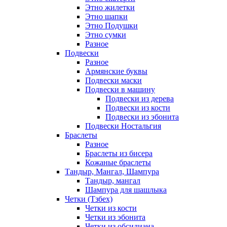
Этно жилетки
Этно шапки
Этно Подушки
Этно сумки
Разное
Подвески
Разное
Армянские буквы
Подвески маски
Подвески в машину
Подвески из дерева
Подвески из кости
Подвески из эбонита
Подвески Ностальгия
Браслеты
Разное
Браслеты из бисера
Кожаные браслеты
Тандыр, Мангал, Шампура
Тандыр, мангал
Шампура для шашлыка
Четки (Тзбех)
Четки из кости
Четки из эбонита
Четки из обсидиана