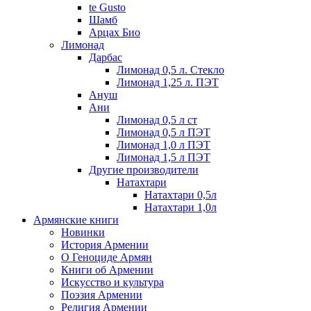
te Gusto
Шамб
Арцах Био
Лимонад
Дарбас
Лимонад 0,5 л. Стекло
Лимонад 1,25 л. ПЭТ
Ануш
Ани
Лимонад 0,5 л ст
Лимонад 0,5 л ПЭТ
Лимонад 1,0 л ПЭТ
Лимонад 1,5 л ПЭТ
Другие производители
Натахтари
Натахтари 0,5л
Натахтари 1,0л
Армянские книги
Новинки
История Армении
О Геноциде Армян
Книги об Армении
Иcкусство и культура
Поэзия Армении
Религия Армении