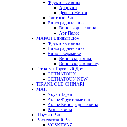
Фруктовые вина
Арцруни
Дерево Жизни
Элитные Вина
Виноградные вина
Виноградные вина
Арт Палас
МАРАН Винный Дом
Фруктовые вина
Виноградные вина
Вино в керамике
Вино в керамике
Вино в керамике п/у
Гетнатун Торговый Дом
GETNATOUN
GETNATOUN NEW
TIRANI. OLD CHINARI
МАП
Noyan Tapan
Arame Фруктовые вина
Arame Виноградные вина
Разные вина
Шаумян Вин
Воскевазский ВЗ
VOSKEVAZ