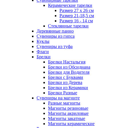
Сувенирные тарелки
Керамические тарелки
Размер 27 х 26 см
Размер 21-18,5 см
Размер 16 - 14 см
Стеклянные тарелки
Деревянные панно
Сувениры из гипса
Куклы
Сувениры из туфа
Флаги
Брелки
Брелки Настальгия
Брелки из Обсидиана
Брелки для Водителя
Брелки с Буквами
Брелки из Дерева
Брелки из Керамики
Брелки Разные
Сувениры на магните
Разные магниты
Магниты резиновые
Магниты акриловые
Магниты закатные
Магниты керамические