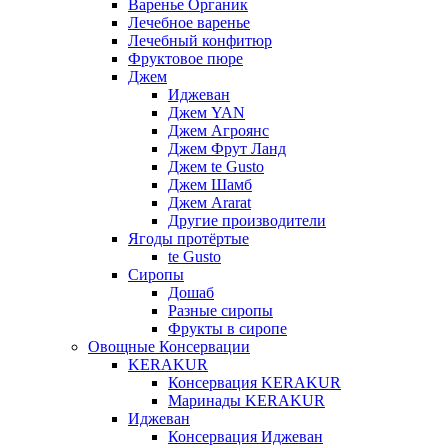
Варенье Органик
Лечебное варенье
Лечебный конфитюр
Фруктовое пюре
Джем
Иджеван
Джем YAN
Джем Агроянс
Джем Фрут Ланд
Джем te Gusto
Джем Шамб
Джем Ararat
Другие производители
Ягоды протёртые
te Gusto
Сиропы
Дошаб
Разные сиропы
Фрукты в сиропе
Овощные Консервации
KERAKUR
Консервация KERAKUR
Маринады KERAKUR
Иджеван
Консервация Иджеван