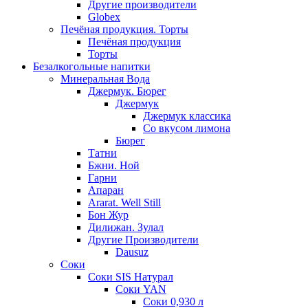
Другие производители
Globex
Печёная продукция. Торты
Печёная продукция
Торты
Безалкогольные напитки
Минеральная Вода
Джермук. Бюрег
Джермук
Джермук классика
Со вкусом лимона
Бюрег
Татни
Бжни. Ной
Гарни
Апаран
Ararat. Well Still
Бон Жур
Дилижан. Зулал
Другие Производители
Dausuz
Соки
Соки SIS Натурал
Соки YAN
Соки 0,930 л