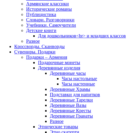
Армянские классики
Исторические романы
Публицистика
Словари. Разговорники
Учебники. Самоучители
Детские книги
Для дошкольников<br> и младших классов
Разное
Кроссворды. Сканворды
Сувениры. Подарки
Подарки – Армения
Подарочные монеты
Деревянные изделия
Деревянные часы
Часы настольные
Часы настенные
Деревянные Храмы
Подставки для напитков
Деревянные Тарелки
Деревянные Вазы
Деревянные Кресты
Деревянные Гранаты
Разное
Этнические товары
Этно скатерти