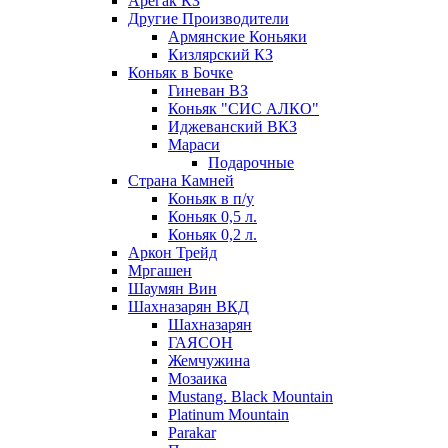
Арегак КЗ
Другие Производители
Армянские Коньяки
Кизлярский КЗ
Коньяк в Бочке
Гиневан ВЗ
Коньяк "СИС АЛКО"
Иджеванский ВКЗ
Мараси
Подарочные
Страна Камней
Коньяк в п/у
Коньяк 0,5 л.
Коньяк 0,2 л.
Аркон Трейд
Мргашен
Шаумян Вин
Шахназарян ВКД
Шахназарян
ГАЯСОН
Жемчужина
Мозаика
Mustang. Black Mountain
Platinum Mountain
Parakar