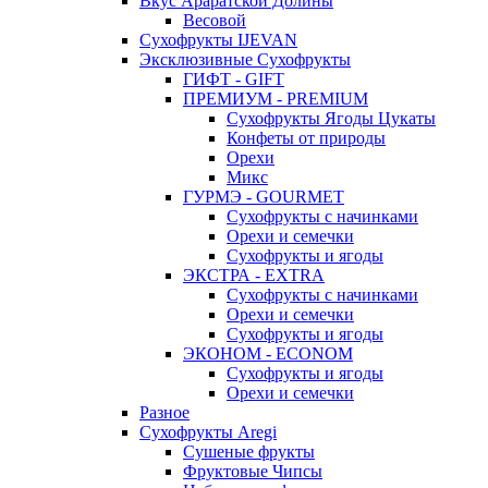
Вкус Араратской Долины
Весовой
Сухофрукты IJEVAN
Эксклюзивные Сухофрукты
ГИФТ - GIFT
ПРЕМИУМ - PREMIUM
Сухофрукты Ягоды Цукаты
Конфеты от природы
Орехи
Микс
ГУРМЭ - GOURMET
Сухофрукты с начинками
Орехи и семечки
Сухофрукты и ягоды
ЭКСТРА - EXTRA
Сухофрукты с начинками
Орехи и семечки
Сухофрукты и ягоды
ЭКОНОМ - ECONOM
Сухофрукты и ягоды
Орехи и семечки
Разное
Сухофрукты Aregi
Сушеные фрукты
Фруктовые Чипсы