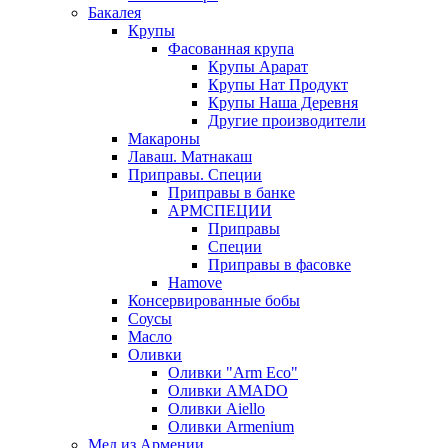
Бакалея
Крупы
Фасованная крупа
Крупы Арарат
Крупы Нат Продукт
Крупы Наша Деревня
Другие производители
Макароны
Лаваш. Матнакаш
Приправы. Специи
Приправы в банке
АРМСПЕЦИИ
Приправы
Специи
Приправы в фасовке
Hamove
Консервированные бобы
Соусы
Масло
Оливки
Оливки "Arm Eco"
Оливки AMADO
Оливки Aiello
Оливки Armenium
Мед из Армении