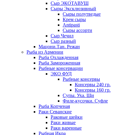
Сыр ЭКОТАВУШ
Сыры Эксклюзивный
Сыры полутведые
Крем сыры
Antipasti
Сыры ассорти
Сыр Чечил
Сыр разный
Мацони.Тан. Режан
Рыба из Армении
Рыба Охлажденная
Рыба Замороженная
Рыбные консервации
ЭКО ФУД
Рыбные консервы
Консервы 240 гр.
Консервы 160 гр.
Супы. Уха. Щи
Филе-кусочки. Суфле
Рыба Копченая
Раки Севанские
Раковые шейки
Раки живые
Раки варенные
Рыбная Икра