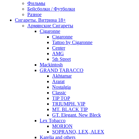
Фильмы
Бейсболки / Футболки
Разное
Сигареты. Витрина 18+
Армянские Сигареты
Cigaronne
Cigaronne
Tattoo by Cigaronne
Center
AMG
5th Street
Mackintosh
GRAND TABACCO
Akhtamar
Ararat
Nostalgia
Classic
TIP TOP
TRIUMPH. VIP
MT. BLACK TIP
GT. Elegant. New Bleck
Lex Tobacco
MORION
SOPRANO, LEX, ALEX
Karelia and others