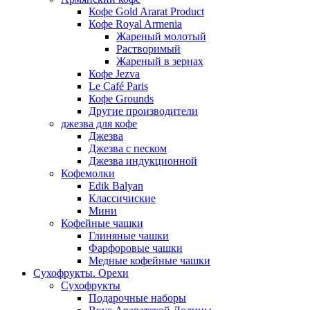
Кофе Gold Ararat Product
Кофе Royal Armenia
Жареный молотый
Растворимый
Жареный в зернах
Кофе Jezva
Le Café Paris
Кофе Grounds
Другие производители
джезва для кофе
Джезва
Джезва с песком
Джезва индукционной
Кофемолки
Edik Balyan
Классичиские
Мини
Кофейные чашки
Глиняные чашки
Фарфоровые чашки
Медные кофейные чашки
Сухофрукты. Орехи
Сухофрукты
Подарочные наборы