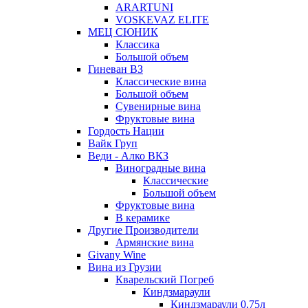
ARARTUNI
VOSKEVAZ ELITE
МЕЦ СЮНИК
Классика
Большой объем
Гиневан ВЗ
Классические вина
Большой объем
Сувенирные вина
Фруктовые вина
Гордость Нации
Вайк Груп
Веди - Алко ВКЗ
Виноградные вина
Классические
Большой объем
Фруктовые вина
В керамике
Другие Производители
Армянские вина
Givany Wine
Вина из Грузии
Кварельский Погреб
Киндзмараули
Киндзмараули 0,75л