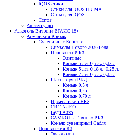
IQOS стики
Стики для IQOS ILUMA
Стики для IQOS
Сenter
Акссессуары
Алкоголь Витрина ЕГАИС 18+
Армянский Коньяк
Сувенирные Коньяки
Символы Нового 2026 Года
Прошянский КЗ
Элитные
Коньяк 5 лет 0,5 л., 0,33 л
Коньяк 5 лет 0,18 л., 0,25 л.
Коньяк 7 лет 0,5 л., 0,33 л
Шахназарян ВКД
Коньяк 0,5 л
Коньяк 0,25 л
Коньяк 0,70 л
Иджеванский ВКЗ
СИС АЛКО
Веди Алко
САМКОН / Тавинко ВКЗ
Коньяк сувенирный Сабля
Прошянский КЗ
Эксклюзив