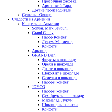
Прозрачная фасовка
Армянский Тараз
Другие производители
Сушеные Овощи
Сладости из Армении
Конфеты из Армении
Sonuar. Mark Sevouni
Grand Candy
Набор Конфет
Лукум. Мармелад
Конфеты
Арколад
GRAND Dian
Фрукты в шоколаде
Орехи в шоколаде
Драже в шоколаде
ШокоХит в шоколаде
Семечки в шоколаде
Наборы конфет
JOYCO
Наборы конфет
Сухофрукты в шоколаде
Мармелад. Лукум
Шоколадные плитки
Конфеты