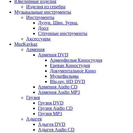
Ювелирные изделия
Изделия из серебра
Музыкальные инструменты
Инструменты
Дудук. Шви. Зурна.
Доол
Струнные инструменты
Аксессуары
MuzKavkaz
Армения
Армения DVD
Арменфильм Киностудия
Ереван Киностудия
Документальное Кино
Мультфильмы
Blu-ray. HD DVD
Армения Audio CD
Армения Audio MP3
Грузия
Грузия DVD
Грузия Audio CD
Грузия MP3
Адыгея
Адыгея DVD
Адыгея Audio CD