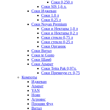
Соки 0,250 л
Соки SIS 1,6 л.
Соки Иджеван
Соки 1.0 л
Соки 0.25 л
Соки Noyan Premium
Соки и Нектары 1,0 л
Соки и Нектары 0,2 л
Соки стекло 0,75 л
Соки стекло 0,25 л
Соки Органик
Соки Витал
Соки te Gusto
Соки Шамб
Соки Арарат
Соки Tetra Pak 0,97л.
Соки Премиум ст. 0,75
Компоты
Иджеван
Арарат
YAN
Ноян
Агроянс
Прошян Фуд
Витал