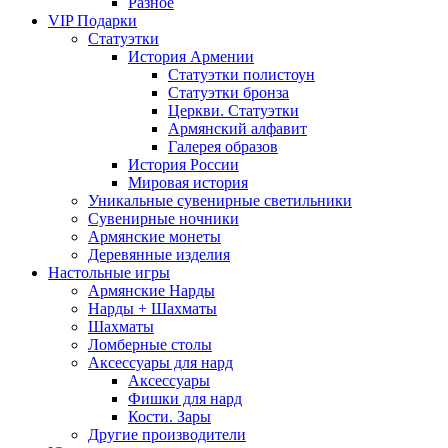
Разное
VIP Подарки
Статуэтки
История Армении
Статуэтки полистоун
Статуэтки бронза
Церкви. Статуэтки
Армянский алфавит
Галерея образов
История России
Мировая история
Уникальные сувенирные светильники
Сувенирные ночники
Армянские монеты
Деревянные изделия
Настольные игры
Армянские Нарды
Нарды + Шахматы
Шахматы
Ломберные столы
Аксессуары для нард
Аксессуары
Фишки для нард
Кости. Зары
Другие производители