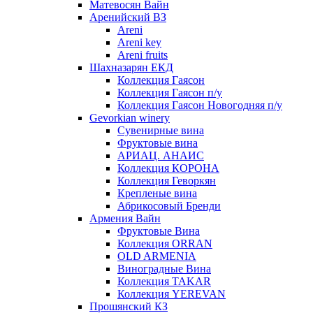
Матевосян Вайн
Аренийский ВЗ
Areni
Areni key
Areni fruits
Шахназарян ЕКД
Коллекция Гаясон
Коллекция Гаясон п/у
Коллекция Гаясон Новогодняя п/у
Gevorkian winery
Сувенирные вина
Фруктовые вина
АРИАЦ. АНАИС
Коллекция КОРОНА
Коллекция Геворкян
Крепленые вина
Абрикосовый Бренди
Армения Вайн
Фруктовые Вина
Коллекция ORRAN
OLD ARMENIA
Виноградные Вина
Коллекция TAKAR
Коллекция YEREVAN
Прошянский КЗ