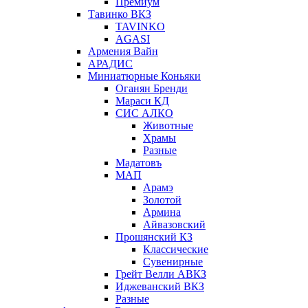
Премиум
Тавинко ВКЗ
TAVINKO
AGASI
Армения Вайн
АРАДИС
Миниатюрные Коньяки
Оганян Бренди
Мараси КД
СИС АЛКО
Животные
Храмы
Разные
Мадатовъ
МАП
Арамэ
Золотой
Армина
Айвазовский
Прошянский КЗ
Классические
Сувенирные
Грейт Велли АВКЗ
Иджеванский ВКЗ
Разные