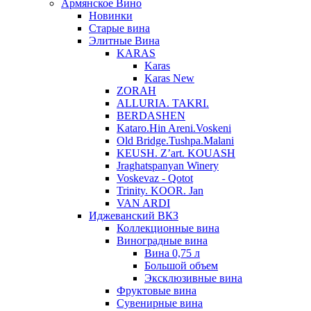
Армянское Вино
Новинки
Старые вина
Элитные Вина
KARAS
Karas
Karas New
ZORAH
ALLURIA. TAKRI.
BERDASHEN
Kataro.Hin Areni.Voskeni
Old Bridge.Tushpa.Malani
KEUSH. Z’art. KOUASH
Jraghatspanyan Winery
Voskevaz - Qotot
Trinity. KOOR. Jan
VAN ARDI
Иджеванский ВКЗ
Коллекционные вина
Виноградные вина
Вина 0,75 л
Большой объем
Эксклюзивные вина
Фруктовые вина
Cувенирные вина