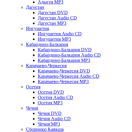
Адыгея MP3
Дагестан
Дагестан DVD
Дагестан Audio CD
Дагестан MP3
Ингушетия
Ингушетия Audio CD
Ингушетия MP3
Кабардино-Балкария
Кабардино-Балкария DVD
Кабардино-Балкария Audio CD
Кабардино-Балкария MP3
Карачаево-Черкесия
Карачаево-Черкесия DVD
Карачаево-Черкесия Audio CD
Карачаево-Черкесия MP3
Осетия
Осетия DVD
Осетия Audio CD
Осетия MP3
Чечня
Чечня DVD
Чечня Audio CD
Чечня MP3
Сборники Кавказа