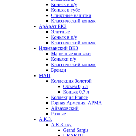
Коньяк в п/у
Коньяк в тубе
Спиртные напитки
Классический коньяк
АрАрАт ЕКЗ
Элитные
Коньяк в п/у
Классический коньяк
Иджеванский ВКЗ
Марочные коньяки
Коньяки п/у
Классический коньяк
Бренди
МАП
Коллекция Золотой
Объем 0,5 л
Коньяк 0,7 л
Коллекция France
Горная Армения. АРМА
Айвазовский
Разные
А.К.З.
А.К.З. п/у
Grand Sargis
URARTU