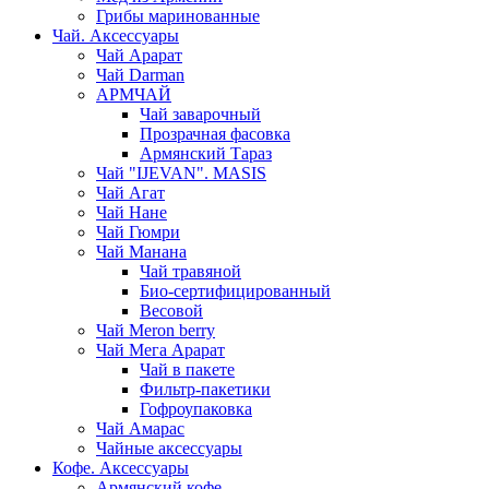
Грибы маринованные
Чай. Аксессуары
Чай Арарат
Чай Darman
АРМЧАЙ
Чай заварочный
Прозрачная фасовка
Армянский Тараз
Чай "IJEVAN". MASIS
Чай Агат
Чай Нане
Чай Гюмри
Чай Манана
Чай травяной
Био-сертифицированный
Весовой
Чай Meron berry
Чай Мега Арарат
Чай в пакете
Фильтр-пакетики
Гофроупаковка
Чай Амарас
Чайные аксессуары
Кофе. Аксессуары
Армянский кофе