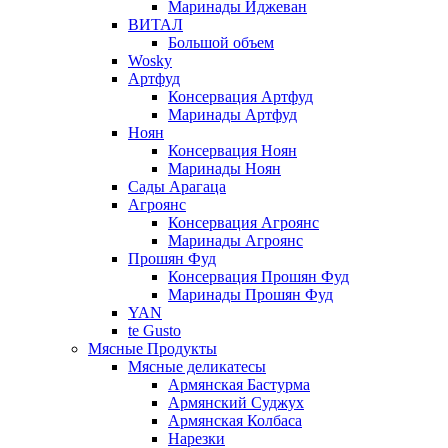
Маринады Иджеван
ВИТАЛ
Большой объем
Wosky
Артфуд
Консервация Артфуд
Маринады Артфуд
Ноян
Консервация Ноян
Маринады Ноян
Сады Арагаца
Агроянс
Консервация Агроянс
Маринады Агроянс
Прошян Фуд
Консервация Прошян Фуд
Маринады Прошян Фуд
YAN
te Gusto
Мясные Продукты
Мясные деликатесы
Армянская Бастурма
Армянский Суджух
Армянская Колбаса
Нарезки