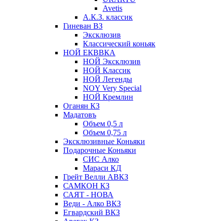
Avetis
А.К.З. классик
Гиневан ВЗ
Эксклюзив
Классический коньяк
НОЙ ЕКВВКА
НОЙ Эксклюзив
НОЙ Классик
НОЙ Легенды
NOY Very Speсial
НОЙ Кремлин
Оганян КЗ
Мадатовъ
Объем 0,5 л
Объем 0,75 л
Эксклюзивные Коньяки
Подарочные Коньяки
СИС Алко
Мараси КД
Грейт Велли АВКЗ
САМКОН КЗ
САЯТ - НОВА
Веди - Алко ВКЗ
Егвардский ВКЗ