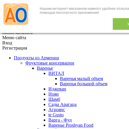
Нашим интернет-магазином намного удобнее пользов
+7 (495) 646-888-1
помощью бесплатного приложения!
В корзине
0
товаров
x
Меню каталога
Меню сайта
Вход
Регистрация
Продукты из Армении
Фруктовые консервации
Варенье
ВИТАЛ
Варенья малый объем
Варенья большой объем
Иджеван
Ноян
Шамб
Сады Арагаца
Агроянс
te Gusto
Варга - Фуд
Варенье Proshyan Food