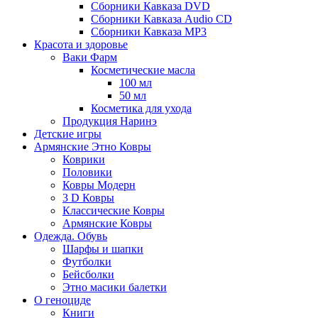
Сборники Кавказа DVD
Сборники Кавказа Audio CD
Сборники Кавказа MP3
Красота и здоровье
Ваки Фарм
Косметические масла
100 мл
50 мл
Косметика для ухода
Продукция Наринэ
Детские игры
Армянские Этно Ковры
Коврики
Половики
Ковры Модерн
3 D Ковры
Классические Ковры
Армянские Ковры
Одежда. Обувь
Шарфы и шапки
Футболки
Бейсболки
Этно масики балетки
О геноциде
Книги