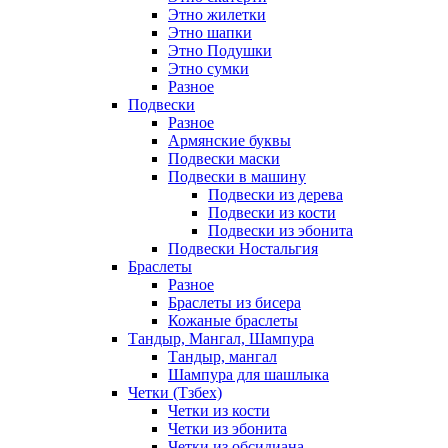
Этно жилетки
Этно шапки
Этно Подушки
Этно сумки
Разное
Подвески
Разное
Армянские буквы
Подвески маски
Подвески в машину
Подвески из дерева
Подвески из кости
Подвески из эбонита
Подвески Ностальгия
Браслеты
Разное
Браслеты из бисера
Кожаные браслеты
Тандыр, Мангал, Шампура
Тандыр, мангал
Шампура для шашлыка
Четки (Тзбех)
Четки из кости
Четки из эбонита
Четки из обсидиана