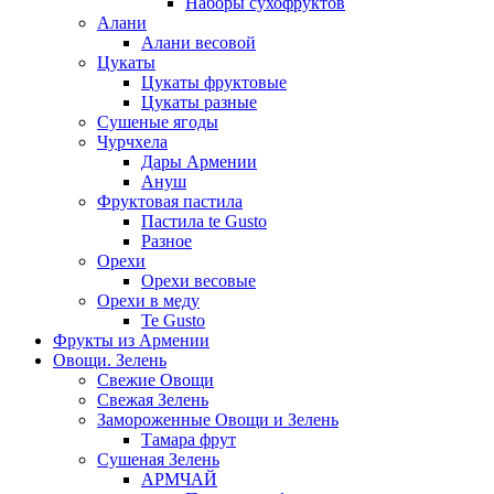
Наборы сухофруктов
Алани
Алани весовой
Цукаты
Цукаты фруктовые
Цукаты разные
Сушеные ягоды
Чурчхела
Дары Армении
Ануш
Фруктовая пастила
Пастила te Gusto
Разное
Орехи
Орехи весовые
Орехи в меду
Te Gusto
Фрукты из Армении
Овощи. Зелень
Свежие Овощи
Свежая Зелень
Замороженные Овощи и Зелень
Тамара фрут
Сушеная Зелень
АРМЧАЙ