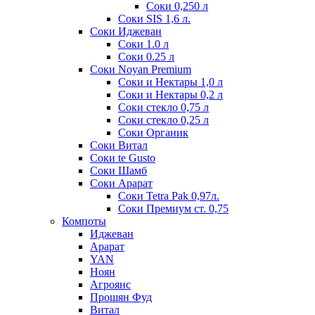
Соки 0,250 л
Соки SIS 1,6 л.
Соки Иджеван
Соки 1.0 л
Соки 0.25 л
Соки Noyan Premium
Соки и Нектары 1,0 л
Соки и Нектары 0,2 л
Соки стекло 0,75 л
Соки стекло 0,25 л
Соки Органик
Соки Витал
Соки te Gusto
Соки Шамб
Соки Арарат
Соки Tetra Pak 0,97л.
Соки Премиум ст. 0,75
Компоты
Иджеван
Арарат
YAN
Ноян
Агроянс
Прошян Фуд
Витал