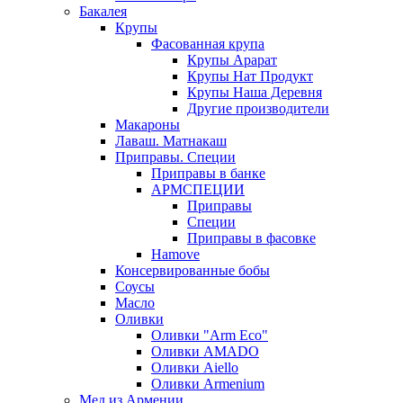
Бакалея
Крупы
Фасованная крупа
Крупы Арарат
Крупы Нат Продукт
Крупы Наша Деревня
Другие производители
Макароны
Лаваш. Матнакаш
Приправы. Специи
Приправы в банке
АРМСПЕЦИИ
Приправы
Специи
Приправы в фасовке
Hamove
Консервированные бобы
Соусы
Масло
Оливки
Оливки "Arm Eco"
Оливки AMADO
Оливки Aiello
Оливки Armenium
Мед из Армении