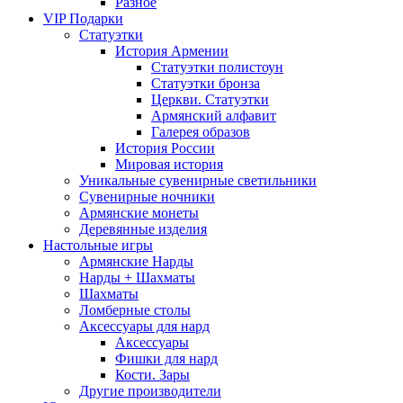
Разное
VIP Подарки
Статуэтки
История Армении
Статуэтки полистоун
Статуэтки бронза
Церкви. Статуэтки
Армянский алфавит
Галерея образов
История России
Мировая история
Уникальные сувенирные светильники
Сувенирные ночники
Армянские монеты
Деревянные изделия
Настольные игры
Армянские Нарды
Нарды + Шахматы
Шахматы
Ломберные столы
Аксессуары для нард
Аксессуары
Фишки для нард
Кости. Зары
Другие производители