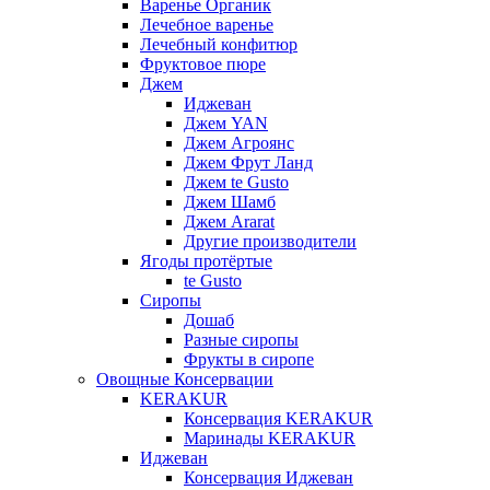
Варенье Органик
Лечебное варенье
Лечебный конфитюр
Фруктовое пюре
Джем
Иджеван
Джем YAN
Джем Агроянс
Джем Фрут Ланд
Джем te Gusto
Джем Шамб
Джем Ararat
Другие производители
Ягоды протёртые
te Gusto
Сиропы
Дошаб
Разные сиропы
Фрукты в сиропе
Овощные Консервации
KERAKUR
Консервация KERAKUR
Маринады KERAKUR
Иджеван
Консервация Иджеван