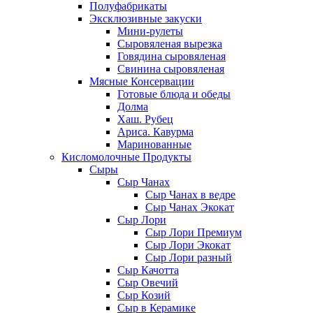
Полуфабрикаты
Эксклюзивные закуски
Мини-рулеты
Сыровяленая вырезка
Говядина сыровяленая
Свинина сыровяленая
Мясные Консервации
Готовые блюда и обеды
Долма
Хаш. Рубец
Ариса. Кавурма
Маринованные
Кисломолочные Продукты
Сыры
Сыр Чанах
Сыр Чанах в ведре
Сыр Чанах Экокат
Сыр Лори
Сыр Лори Премиум
Сыр Лори Экокат
Сыр Лори разный
Сыр Качотта
Сыр Овечий
Сыр Козий
Сыр в Керамике