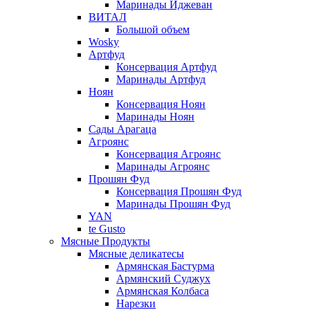
Маринады Иджеван
ВИТАЛ
Большой объем
Wosky
Артфуд
Консервация Артфуд
Маринады Артфуд
Ноян
Консервация Ноян
Маринады Ноян
Сады Арагаца
Агроянс
Консервация Агроянс
Маринады Агроянс
Прошян Фуд
Консервация Прошян Фуд
Маринады Прошян Фуд
YAN
te Gusto
Мясные Продукты
Мясные деликатесы
Армянская Бастурма
Армянский Суджух
Армянская Колбаса
Нарезки