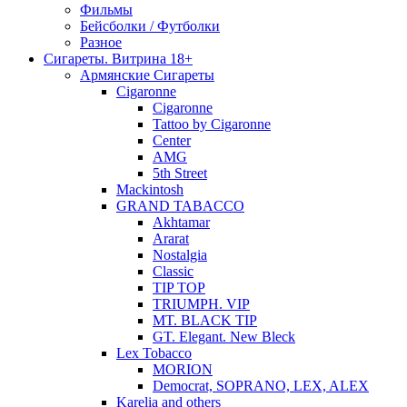
Фильмы
Бейсболки / Футболки
Разное
Сигареты. Витрина 18+
Армянские Сигареты
Cigaronne
Cigaronne
Tattoo by Cigaronne
Center
AMG
5th Street
Mackintosh
GRAND TABACCO
Akhtamar
Ararat
Nostalgia
Classic
TIP TOP
TRIUMPH. VIP
MT. BLACK TIP
GT. Elegant. New Bleck
Lex Tobacco
MORION
Democrat, SOPRANO, LEX, ALEX
Karelia and others