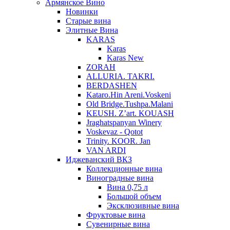
Армянское Вино
Новинки
Старые вина
Элитные Вина
KARAS
Karas
Karas New
ZORAH
ALLURIA. TAKRI.
BERDASHEN
Kataro.Hin Areni.Voskeni
Old Bridge.Tushpa.Malani
KEUSH. Z’art. KOUASH
Jraghatspanyan Winery
Voskevaz - Qotot
Trinity. KOOR. Jan
VAN ARDI
Иджеванский ВКЗ
Коллекционные вина
Виноградные вина
Вина 0,75 л
Большой объем
Эксклюзивные вина
Фруктовые вина
Cувенирные вина