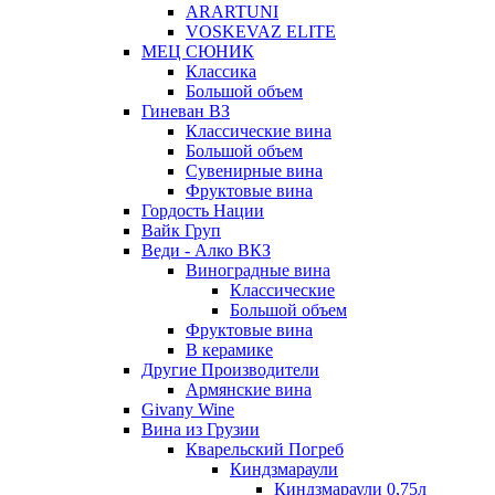
ARARTUNI
VOSKEVAZ ELITE
МЕЦ СЮНИК
Классика
Большой объем
Гиневан ВЗ
Классические вина
Большой объем
Сувенирные вина
Фруктовые вина
Гордость Нации
Вайк Груп
Веди - Алко ВКЗ
Виноградные вина
Классические
Большой объем
Фруктовые вина
В керамике
Другие Производители
Армянские вина
Givany Wine
Вина из Грузии
Кварельский Погреб
Киндзмараули
Киндзмараули 0,75л