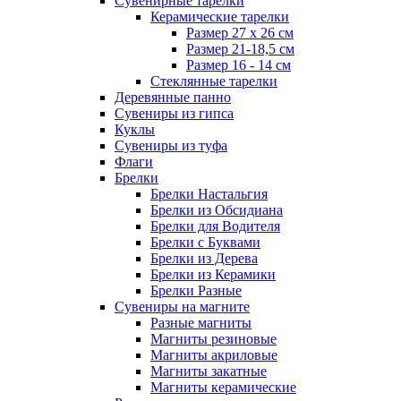
Сувенирные тарелки
Керамические тарелки
Размер 27 х 26 см
Размер 21-18,5 см
Размер 16 - 14 см
Стеклянные тарелки
Деревянные панно
Сувениры из гипса
Куклы
Сувениры из туфа
Флаги
Брелки
Брелки Настальгия
Брелки из Обсидиана
Брелки для Водителя
Брелки с Буквами
Брелки из Дерева
Брелки из Керамики
Брелки Разные
Сувениры на магните
Разные магниты
Магниты резиновые
Магниты акриловые
Магниты закатные
Магниты керамические