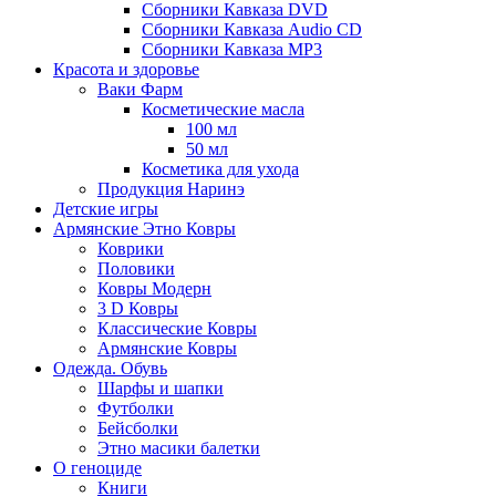
Сборники Кавказа DVD
Сборники Кавказа Audio CD
Сборники Кавказа MP3
Красота и здоровье
Ваки Фарм
Косметические масла
100 мл
50 мл
Косметика для ухода
Продукция Наринэ
Детские игры
Армянские Этно Ковры
Коврики
Половики
Ковры Модерн
3 D Ковры
Классические Ковры
Армянские Ковры
Одежда. Обувь
Шарфы и шапки
Футболки
Бейсболки
Этно масики балетки
О геноциде
Книги