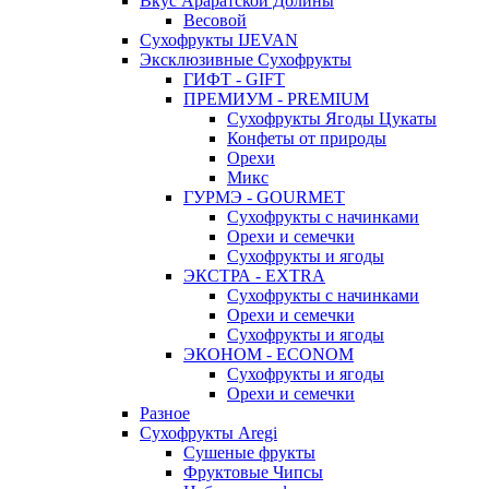
Вкус Араратской Долины
Весовой
Сухофрукты IJEVAN
Эксклюзивные Сухофрукты
ГИФТ - GIFT
ПРЕМИУМ - PREMIUM
Сухофрукты Ягоды Цукаты
Конфеты от природы
Орехи
Микс
ГУРМЭ - GOURMET
Сухофрукты с начинками
Орехи и семечки
Сухофрукты и ягоды
ЭКСТРА - EXTRA
Сухофрукты с начинками
Орехи и семечки
Сухофрукты и ягоды
ЭКОНОМ - ECONOM
Сухофрукты и ягоды
Орехи и семечки
Разное
Сухофрукты Aregi
Сушеные фрукты
Фруктовые Чипсы