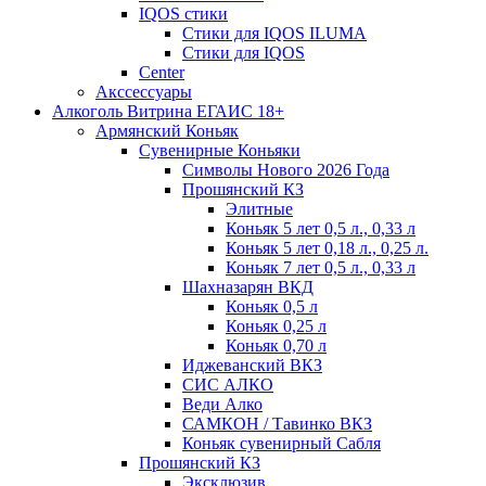
IQOS стики
Стики для IQOS ILUMA
Стики для IQOS
Сenter
Акссессуары
Алкоголь Витрина ЕГАИС 18+
Армянский Коньяк
Сувенирные Коньяки
Символы Нового 2026 Года
Прошянский КЗ
Элитные
Коньяк 5 лет 0,5 л., 0,33 л
Коньяк 5 лет 0,18 л., 0,25 л.
Коньяк 7 лет 0,5 л., 0,33 л
Шахназарян ВКД
Коньяк 0,5 л
Коньяк 0,25 л
Коньяк 0,70 л
Иджеванский ВКЗ
СИС АЛКО
Веди Алко
САМКОН / Тавинко ВКЗ
Коньяк сувенирный Сабля
Прошянский КЗ
Эксклюзив