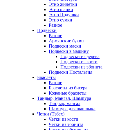
Этно жилетки
Этно шапки
Этно Подушки
Этно сумки
Разное
Подвески
Разное
Армянские буквы
Подвески маски
Подвески в машину
Подвески из дерева
Подвески из кости
Подвески из эбонита
Подвески Ностальгия
Браслеты
Разное
Браслеты из бисера
Кожаные браслеты
Тандыр, Мангал, Шампура
Тандыр, мангал
Шампура для шашлыка
Четки (Тзбех)
Четки из кости
Четки из эбонита
Четки из обсидиана