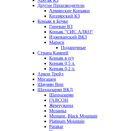
Арегак КЗ
Другие Производители
Армянские Коньяки
Кизлярский КЗ
Коньяк в Бочке
Гиневан ВЗ
Коньяк "СИС АЛКО"
Иджеванский ВКЗ
Мараси
Подарочные
Страна Камней
Коньяк в п/у
Коньяк 0,5 л.
Коньяк 0,2 л.
Аркон Трейд
Мргашен
Шаумян Вин
Шахназарян ВКД
Шахназарян
ГАЯСОН
Жемчужина
Мозаика
Mustang. Black Mountain
Platinum Mountain
Parakar