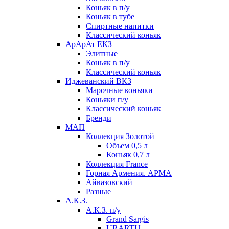
Коньяк в п/у
Коньяк в тубе
Спиртные напитки
Классический коньяк
АрАрАт ЕКЗ
Элитные
Коньяк в п/у
Классический коньяк
Иджеванский ВКЗ
Марочные коньяки
Коньяки п/у
Классический коньяк
Бренди
МАП
Коллекция Золотой
Объем 0,5 л
Коньяк 0,7 л
Коллекция France
Горная Армения. АРМА
Айвазовский
Разные
А.К.З.
А.К.З. п/у
Grand Sargis
URARTU