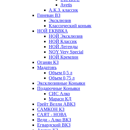
Avetis
А.К.З. классик
Гиневан ВЗ
Эксклюзив
Классический коньяк
НОЙ ЕКВВКА
НОЙ Эксклюзив
НОЙ Классик
НОЙ Легенды
NOY Very Speсial
НОЙ Кремлин
Оганян КЗ
Мадатовъ
Объем 0,5 л
Объем 0,75 л
Эксклюзивные Коньяки
Подарочные Коньяки
СИС Алко
Мараси КД
Грейт Велли АВКЗ
САМКОН КЗ
САЯТ - НОВА
Веди - Алко ВКЗ
Егвардский ВКЗ