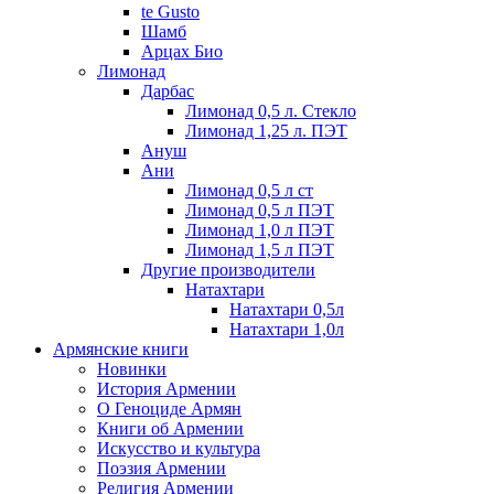
te Gusto
Шамб
Арцах Био
Лимонад
Дарбас
Лимонад 0,5 л. Стекло
Лимонад 1,25 л. ПЭТ
Ануш
Ани
Лимонад 0,5 л ст
Лимонад 0,5 л ПЭТ
Лимонад 1,0 л ПЭТ
Лимонад 1,5 л ПЭТ
Другие производители
Натахтари
Натахтари 0,5л
Натахтари 1,0л
Армянские книги
Новинки
История Армении
О Геноциде Армян
Книги об Армении
Иcкусство и культура
Поэзия Армении
Религия Армении