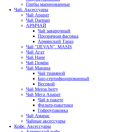
Грибы маринованные
Чай. Аксессуары
Чай Арарат
Чай Darman
АРМЧАЙ
Чай заварочный
Прозрачная фасовка
Армянский Тараз
Чай "IJEVAN". MASIS
Чай Агат
Чай Нане
Чай Гюмри
Чай Манана
Чай травяной
Био-сертифицированный
Весовой
Чай Meron berry
Чай Мега Арарат
Чай в пакете
Фильтр-пакетики
Гофроупаковка
Чай Амарас
Чайные аксессуары
Кофе. Аксессуары
Армянский кофе