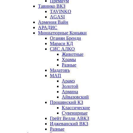
Премиум
Тавинко ВКЗ
TAVINKO
AGASI
Армения Вайн
АРАДИС
Миниатюрные Коньяки
Оганян Бренди
Мараси КД
СИС АЛКО
Животные
Храмы
Разные
Мадатовъ
МАП
Арамэ
Золотой
Армина
Айвазовский
Прошянский КЗ
Классические
Сувенирные
Грейт Велли АВКЗ
Иджеванский ВКЗ
Разные