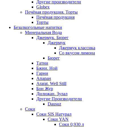
Другие производители
Globex
Печёная продукция. Торты
Печёная продукция
Торты
Безалкогольные напитки
Минеральная Вода
Джермук. Бюрег
Джермук
Джермук классика
Со вкусом лимона
Бюрег
Татни
Бжни. Ной
Гарни
Апаран
Ararat. Well Still
Бон Жур
Дилижан. Зулал
Другие Производители
Dausuz
Соки
Соки SIS Натурал
Соки YAN
Соки 0,930 л