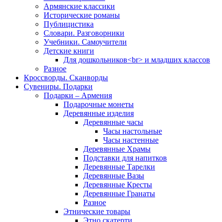
Армянские классики
Исторические романы
Публицистика
Словари. Разговорники
Учебники. Самоучители
Детские книги
Для дошкольников<br> и младших классов
Разное
Кроссворды. Сканворды
Сувениры. Подарки
Подарки – Армения
Подарочные монеты
Деревянные изделия
Деревянные часы
Часы настольные
Часы настенные
Деревянные Храмы
Подставки для напитков
Деревянные Тарелки
Деревянные Вазы
Деревянные Кресты
Деревянные Гранаты
Разное
Этнические товары
Этно скатерти