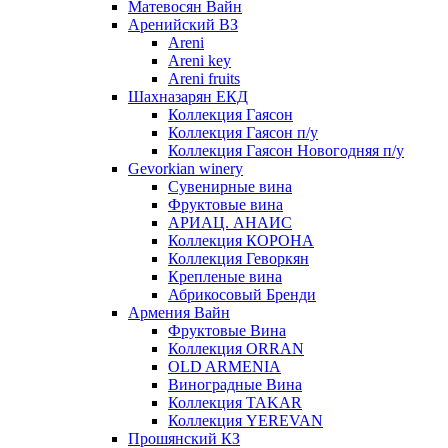
Матевосян Вайн
Аренийский ВЗ
Areni
Areni key
Areni fruits
Шахназарян ЕКД
Коллекция Гаясон
Коллекция Гаясон п/у
Коллекция Гаясон Новогодняя п/у
Gevorkian winery
Сувенирные вина
Фруктовые вина
АРИАЦ. АНАИС
Коллекция КОРОНА
Коллекция Геворкян
Крепленые вина
Абрикосовый Бренди
Армения Вайн
Фруктовые Вина
Коллекция ORRAN
OLD ARMENIA
Виноградные Вина
Коллекция TAKAR
Коллекция YEREVAN
Прошянский КЗ