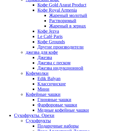
Кофе Gold Ararat Product
Кофе Royal Armenia
Жареный молотый
Растворимый
Жареный в зернах
Кофе Jezva
Le Café Paris
Кофе Grounds
Другие производители
джезва для кофе
Джезва
Джезва с песком
Джезва индукционной
Кофемолки
Edik Balyan
Классичиские
Мини
Кофейные чашки
Глиняные чашки
Фарфоровые чашки
Медные кофейные чашки
Сухофрукты. Орехи
Сухофрукты
Подарочные наборы