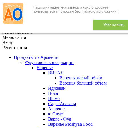
Нашим интернет-магазином намного удобнее
+7 (495) 646-888-1
пользоваться с помощью бесплатного приложения!
В корзине
0
товаров
Установить
x
Меню каталога
Меню сайта
Вход
Регистрация
Продукты из Армении
Фруктовые консервации
Варенье
ВИТАЛ
Варенья малый объем
Варенья большой объем
Иджеван
Ноян
Шамб
Сады Арагаца
Агроянс
te Gusto
Варга - Фуд
Варенье Proshyan Food