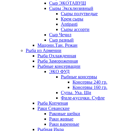
Сыр ЭКОТАВУШ
Сыры Эксклюзивный
Сыры полутведые
Крем сыры
Antipasti
Сыры ассорти
Сыр Чечил
Сыр разный
Мацони.Тан. Режан
Рыба из Армении
Рыба Охлажденная
Рыба Замороженная
Рыбные консервации
ЭКО ФУД
Рыбные консервы
Консервы 240 гр.
Консервы 160 гр.
Супы. Уха. Щи
Филе-кусочки. Суфле
Рыба Копченая
Раки Севанские
Раковые шейки
Раки живые
Раки варенные
Рыбная Икра