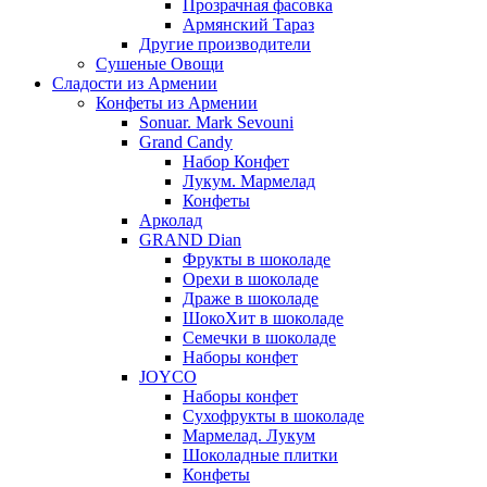
Прозрачная фасовка
Армянский Тараз
Другие производители
Сушеные Овощи
Сладости из Армении
Конфеты из Армении
Sonuar. Mark Sevouni
Grand Candy
Набор Конфет
Лукум. Мармелад
Конфеты
Арколад
GRAND Dian
Фрукты в шоколаде
Орехи в шоколаде
Драже в шоколаде
ШокоХит в шоколаде
Семечки в шоколаде
Наборы конфет
JOYCO
Наборы конфет
Сухофрукты в шоколаде
Мармелад. Лукум
Шоколадные плитки
Конфеты