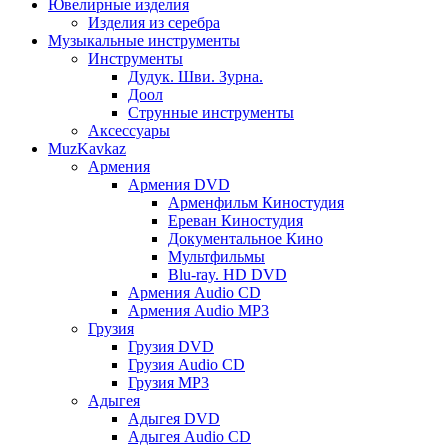
Ювелирные изделия
Изделия из серебра
Музыкальные инструменты
Инструменты
Дудук. Шви. Зурна.
Доол
Струнные инструменты
Аксессуары
MuzKavkaz
Армения
Армения DVD
Арменфильм Киностудия
Ереван Киностудия
Документальное Кино
Мультфильмы
Blu-ray. HD DVD
Армения Audio CD
Армения Audio MP3
Грузия
Грузия DVD
Грузия Audio CD
Грузия MP3
Адыгея
Адыгея DVD
Адыгея Audio CD