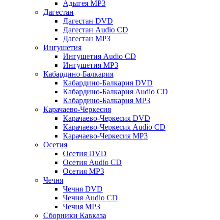
Адыгея MP3
Дагестан
Дагестан DVD
Дагестан Audio CD
Дагестан MP3
Ингушетия
Ингушетия Audio CD
Ингушетия MP3
Кабардино-Балкария
Кабардино-Балкария DVD
Кабардино-Балкария Audio CD
Кабардино-Балкария MP3
Карачаево-Черкесия
Карачаево-Черкесия DVD
Карачаево-Черкесия Audio CD
Карачаево-Черкесия MP3
Осетия
Осетия DVD
Осетия Audio CD
Осетия MP3
Чечня
Чечня DVD
Чечня Audio CD
Чечня MP3
Сборники Кавказа