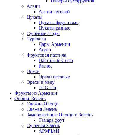
Наборы сухофруктов
Алани
Алани весовой
Цукаты
Цукаты фруктовые
Цукаты разные
Сушеные ягоды
Чурчхела
Дары Армении
Ануш
Фруктовая пастила
Пастила te Gusto
Разное
Орехи
Орехи весовые
Орехи в меду
Te Gusto
Фрукты из Армении
Овощи. Зелень
Свежие Овощи
Свежая Зелень
Замороженные Овощи и Зелень
Тамара фрут
Сушеная Зелень
АРМЧАЙ