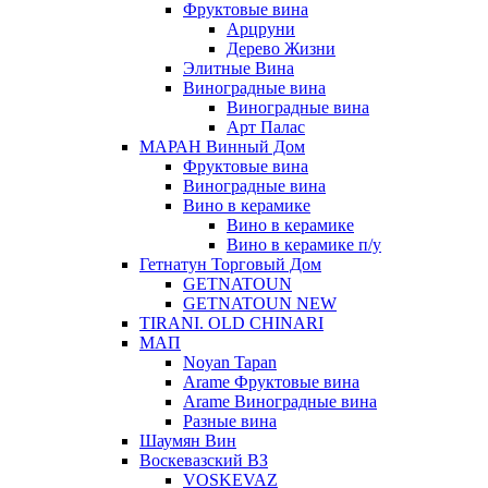
Фруктовые вина
Арцруни
Дерево Жизни
Элитные Вина
Виноградные вина
Виноградные вина
Арт Палас
МАРАН Винный Дом
Фруктовые вина
Виноградные вина
Вино в керамике
Вино в керамике
Вино в керамике п/у
Гетнатун Торговый Дом
GETNATOUN
GETNATOUN NEW
TIRANI. OLD CHINARI
МАП
Noyan Tapan
Arame Фруктовые вина
Arame Виноградные вина
Разные вина
Шаумян Вин
Воскевазский ВЗ
VOSKEVAZ