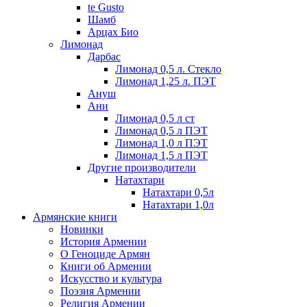
te Gusto
Шамб
Арцах Био
Лимонад
Дарбас
Лимонад 0,5 л. Стекло
Лимонад 1,25 л. ПЭТ
Ануш
Ани
Лимонад 0,5 л ст
Лимонад 0,5 л ПЭТ
Лимонад 1,0 л ПЭТ
Лимонад 1,5 л ПЭТ
Другие производители
Натахтари
Натахтари 0,5л
Натахтари 1,0л
Армянские книги
Новинки
История Армении
О Геноциде Армян
Книги об Армении
Иcкусство и культура
Поэзия Армении
Религия Армении