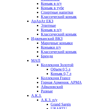
Коньяк в п/у
Коньяк в тубе
Спиртные напитки
Классический коньяк
АрАрАт ЕКЗ
Элитные
Коньяк в п/у
Классический коньяк
Иджеванский ВКЗ
Марочные коньяки
Коньяки п/у
Классический коньяк
Бренди
МАП
Коллекция Золотой
Объем 0,5 л
Коньяк 0,7 л
Коллекция France
Горная Армения. АРМА
Айвазовский
Разные
А.К.З.
А.К.З. п/у
Grand Sargis
URARTU