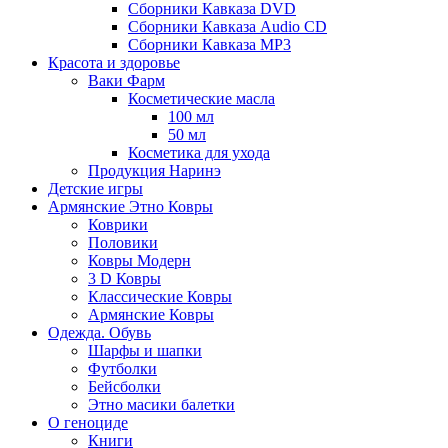
Сборники Кавказа DVD
Сборники Кавказа Audio CD
Сборники Кавказа MP3
Красота и здоровье
Ваки Фарм
Косметические масла
100 мл
50 мл
Косметика для ухода
Продукция Наринэ
Детские игры
Армянские Этно Ковры
Коврики
Половики
Ковры Модерн
3 D Ковры
Классические Ковры
Армянские Ковры
Одежда. Обувь
Шарфы и шапки
Футболки
Бейсболки
Этно масики балетки
О геноциде
Книги