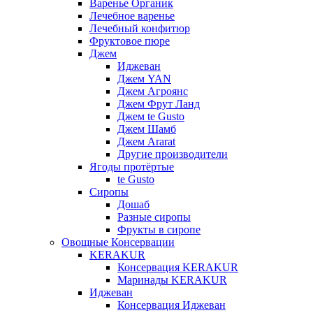
Варенье Органик
Лечебное варенье
Лечебный конфитюр
Фруктовое пюре
Джем
Иджеван
Джем YAN
Джем Агроянс
Джем Фрут Ланд
Джем te Gusto
Джем Шамб
Джем Ararat
Другие производители
Ягоды протёртые
te Gusto
Сиропы
Дошаб
Разные сиропы
Фрукты в сиропе
Овощные Консервации
KERAKUR
Консервация KERAKUR
Маринады KERAKUR
Иджеван
Консервация Иджеван