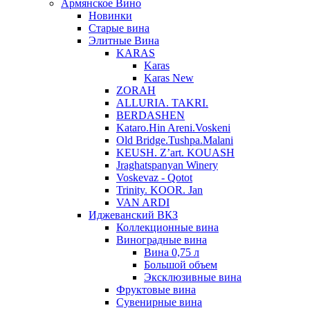
Армянское Вино
Новинки
Старые вина
Элитные Вина
KARAS
Karas
Karas New
ZORAH
ALLURIA. TAKRI.
BERDASHEN
Kataro.Hin Areni.Voskeni
Old Bridge.Tushpa.Malani
KEUSH. Z’art. KOUASH
Jraghatspanyan Winery
Voskevaz - Qotot
Trinity. KOOR. Jan
VAN ARDI
Иджеванский ВКЗ
Коллекционные вина
Виноградные вина
Вина 0,75 л
Большой объем
Эксклюзивные вина
Фруктовые вина
Cувенирные вина