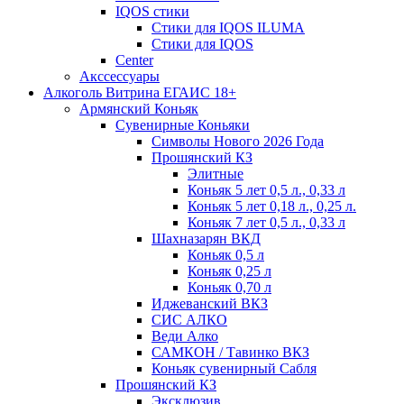
IQOS стики
Стики для IQOS ILUMA
Стики для IQOS
Сenter
Акссессуары
Алкоголь Витрина ЕГАИС 18+
Армянский Коньяк
Сувенирные Коньяки
Символы Нового 2026 Года
Прошянский КЗ
Элитные
Коньяк 5 лет 0,5 л., 0,33 л
Коньяк 5 лет 0,18 л., 0,25 л.
Коньяк 7 лет 0,5 л., 0,33 л
Шахназарян ВКД
Коньяк 0,5 л
Коньяк 0,25 л
Коньяк 0,70 л
Иджеванский ВКЗ
СИС АЛКО
Веди Алко
САМКОН / Тавинко ВКЗ
Коньяк сувенирный Сабля
Прошянский КЗ
Эксклюзив