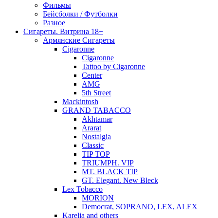
Фильмы
Бейсболки / Футболки
Разное
Сигареты. Витрина 18+
Армянские Сигареты
Cigaronne
Cigaronne
Tattoo by Cigaronne
Center
AMG
5th Street
Mackintosh
GRAND TABACCO
Akhtamar
Ararat
Nostalgia
Classic
TIP TOP
TRIUMPH. VIP
MT. BLACK TIP
GT. Elegant. New Bleck
Lex Tobacco
MORION
Democrat, SOPRANO, LEX, ALEX
Karelia and others