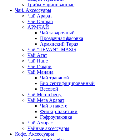
Грибы маринованные
Чай. Аксессуары
Чай Арарат
Чай Darman
АРМЧАЙ
Чай заварочный
Прозрачная фасовка
Армянский Тараз
Чай "IJEVAN". MASIS
Чай Агат
Чай Нане
Чай Гюмри
Чай Манана
Чай травяной
Био-сертифицированный
Весовой
Чай Meron berry
Чай Мега Арарат
Чай в пакете
Фильтр-пакетики
Гофроупаковка
Чай Амарас
Чайные аксессуары
Кофе. Аксессуары
Армянский кофе