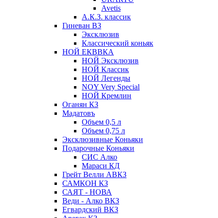
Avetis
А.К.З. классик
Гиневан ВЗ
Эксклюзив
Классический коньяк
НОЙ ЕКВВКА
НОЙ Эксклюзив
НОЙ Классик
НОЙ Легенды
NOY Very Speсial
НОЙ Кремлин
Оганян КЗ
Мадатовъ
Объем 0,5 л
Объем 0,75 л
Эксклюзивные Коньяки
Подарочные Коньяки
СИС Алко
Мараси КД
Грейт Велли АВКЗ
САМКОН КЗ
САЯТ - НОВА
Веди - Алко ВКЗ
Егвардский ВКЗ