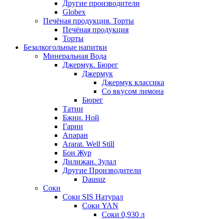
Другие производители
Globex
Печёная продукция. Торты
Печёная продукция
Торты
Безалкогольные напитки
Минеральная Вода
Джермук. Бюрег
Джермук
Джермук классика
Со вкусом лимона
Бюрег
Татни
Бжни. Ной
Гарни
Апаран
Ararat. Well Still
Бон Жур
Дилижан. Зулал
Другие Производители
Dausuz
Соки
Соки SIS Натурал
Соки YAN
Соки 0,930 л