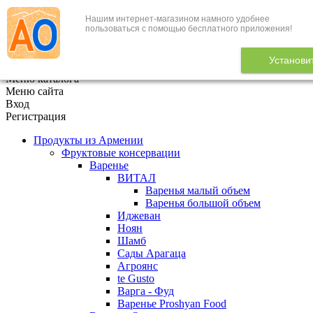
Нашим интернет-магазином намного удобнее
+7 (495) 646-888-1
пользоваться с помощью бесплатного приложения!
В корзине
0
товаров
Установи
x
Меню каталога
Меню сайта
Вход
Регистрация
Продукты из Армении
Фруктовые консервации
Варенье
ВИТАЛ
Варенья малый объем
Варенья большой объем
Иджеван
Ноян
Шамб
Сады Арагаца
Агроянс
te Gusto
Варга - Фуд
Варенье Proshyan Food