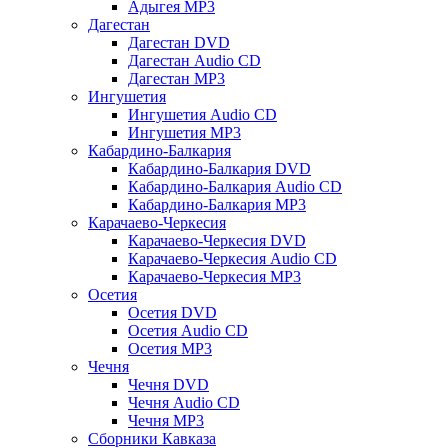
Адыгея MP3
Дагестан
Дагестан DVD
Дагестан Audio CD
Дагестан MP3
Ингушетия
Ингушетия Audio CD
Ингушетия MP3
Кабардино-Балкария
Кабардино-Балкария DVD
Кабардино-Балкария Audio CD
Кабардино-Балкария MP3
Карачаево-Черкесия
Карачаево-Черкесия DVD
Карачаево-Черкесия Audio CD
Карачаево-Черкесия MP3
Осетия
Осетия DVD
Осетия Audio CD
Осетия MP3
Чечня
Чечня DVD
Чечня Audio CD
Чечня MP3
Сборники Кавказа