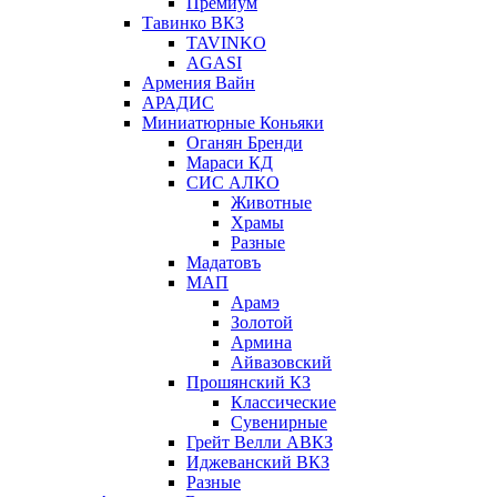
Премиум
Тавинко ВКЗ
TAVINKO
AGASI
Армения Вайн
АРАДИС
Миниатюрные Коньяки
Оганян Бренди
Мараси КД
СИС АЛКО
Животные
Храмы
Разные
Мадатовъ
МАП
Арамэ
Золотой
Армина
Айвазовский
Прошянский КЗ
Классические
Сувенирные
Грейт Велли АВКЗ
Иджеванский ВКЗ
Разные