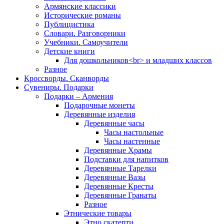
Армянские классики
Исторические романы
Публицистика
Словари. Разговорники
Учебники. Самоучители
Детские книги
Для дошкольников<br> и младших классов
Разное
Кроссворды. Сканворды
Сувениры. Подарки
Подарки – Армения
Подарочные монеты
Деревянные изделия
Деревянные часы
Часы настольные
Часы настенные
Деревянные Храмы
Подставки для напитков
Деревянные Тарелки
Деревянные Вазы
Деревянные Кресты
Деревянные Гранаты
Разное
Этнические товары
Этно скатерти