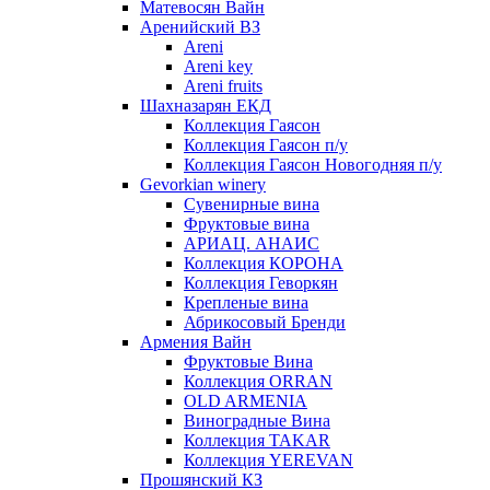
Матевосян Вайн
Аренийский ВЗ
Areni
Areni key
Areni fruits
Шахназарян ЕКД
Коллекция Гаясон
Коллекция Гаясон п/у
Коллекция Гаясон Новогодняя п/у
Gevorkian winery
Сувенирные вина
Фруктовые вина
АРИАЦ. АНАИС
Коллекция КОРОНА
Коллекция Геворкян
Крепленые вина
Абрикосовый Бренди
Армения Вайн
Фруктовые Вина
Коллекция ORRAN
OLD ARMENIA
Виноградные Вина
Коллекция TAKAR
Коллекция YEREVAN
Прошянский КЗ