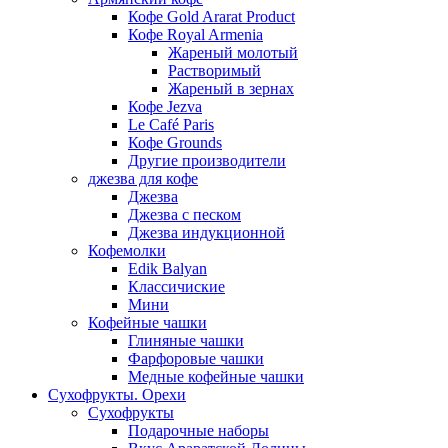
Кофе Gold Ararat Product
Кофе Royal Armenia
Жареный молотый
Растворимый
Жареный в зернах
Кофе Jezva
Le Café Paris
Кофе Grounds
Другие производители
джезва для кофе
Джезва
Джезва с песком
Джезва индукционной
Кофемолки
Edik Balyan
Классичиские
Мини
Кофейные чашки
Глиняные чашки
Фарфоровые чашки
Медные кофейные чашки
Сухофрукты. Орехи
Сухофрукты
Подарочные наборы