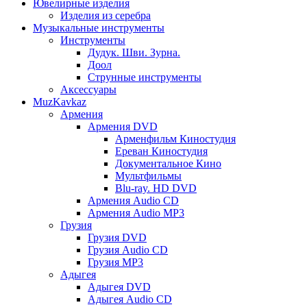
Ювелирные изделия
Изделия из серебра
Музыкальные инструменты
Инструменты
Дудук. Шви. Зурна.
Доол
Струнные инструменты
Аксессуары
MuzKavkaz
Армения
Армения DVD
Арменфильм Киностудия
Ереван Киностудия
Документальное Кино
Мультфильмы
Blu-ray. HD DVD
Армения Audio CD
Армения Audio MP3
Грузия
Грузия DVD
Грузия Audio CD
Грузия MP3
Адыгея
Адыгея DVD
Адыгея Audio CD