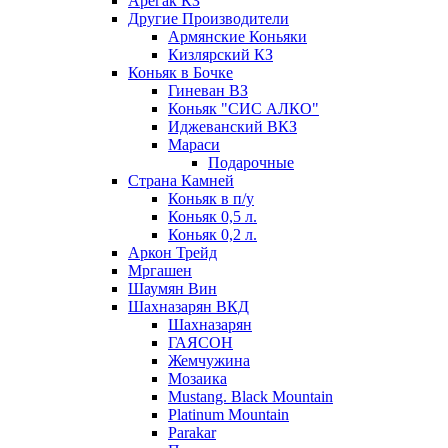
Арегак КЗ
Другие Производители
Армянские Коньяки
Кизлярский КЗ
Коньяк в Бочке
Гиневан ВЗ
Коньяк "СИС АЛКО"
Иджеванский ВКЗ
Мараси
Подарочные
Страна Камней
Коньяк в п/у
Коньяк 0,5 л.
Коньяк 0,2 л.
Аркон Трейд
Мргашен
Шаумян Вин
Шахназарян ВКД
Шахназарян
ГАЯСОН
Жемчужина
Мозаика
Mustang. Black Mountain
Platinum Mountain
Parakar