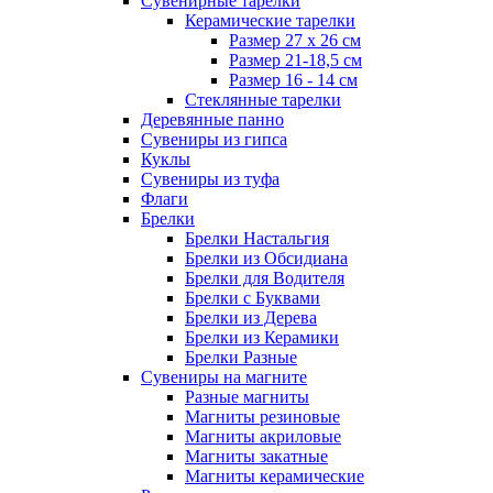
Сувенирные тарелки
Керамические тарелки
Размер 27 х 26 см
Размер 21-18,5 см
Размер 16 - 14 см
Стеклянные тарелки
Деревянные панно
Сувениры из гипса
Куклы
Сувениры из туфа
Флаги
Брелки
Брелки Настальгия
Брелки из Обсидиана
Брелки для Водителя
Брелки с Буквами
Брелки из Дерева
Брелки из Керамики
Брелки Разные
Сувениры на магните
Разные магниты
Магниты резиновые
Магниты акриловые
Магниты закатные
Магниты керамические