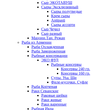
Сыр ЭКОТАВУШ
Сыры Эксклюзивный
Сыры полутведые
Крем сыры
Antipasti
Сыры ассорти
Сыр Чечил
Сыр разный
Мацони.Тан. Режан
Рыба из Армении
Рыба Охлажденная
Рыба Замороженная
Рыбные консервации
ЭКО ФУД
Рыбные консервы
Консервы 240 гр.
Консервы 160 гр.
Супы. Уха. Щи
Филе-кусочки. Суфле
Рыба Копченая
Раки Севанские
Раковые шейки
Раки живые
Раки варенные
Рыбная Икра