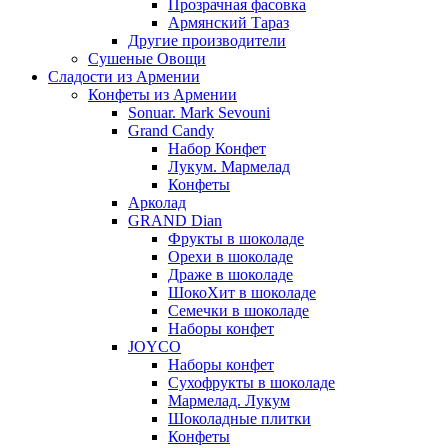
Прозрачная фасовка
Армянский Тараз
Другие производители
Сушеные Овощи
Сладости из Армении
Конфеты из Армении
Sonuar. Mark Sevouni
Grand Candy
Набор Конфет
Лукум. Мармелад
Конфеты
Арколад
GRAND Dian
Фрукты в шоколаде
Орехи в шоколаде
Драже в шоколаде
ШокоХит в шоколаде
Семечки в шоколаде
Наборы конфет
JOYCO
Наборы конфет
Сухофрукты в шоколаде
Мармелад. Лукум
Шоколадные плитки
Конфеты