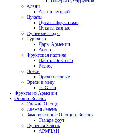
Наборы сухофруктов
Алани
Алани весовой
Цукаты
Цукаты фруктовые
Цукаты разные
Сушеные ягоды
Чурчхела
Дары Армении
Ануш
Фруктовая пастила
Пастила te Gusto
Разное
Орехи
Орехи весовые
Орехи в меду
Te Gusto
Фрукты из Армении
Овощи. Зелень
Свежие Овощи
Свежая Зелень
Замороженные Овощи и Зелень
Тамара фрут
Сушеная Зелень
АРМЧАЙ