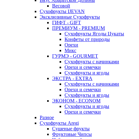
Вкус Араратской Долины
Весовой
Сухофрукты IJEVAN
Эксклюзивные Сухофрукты
ГИФТ - GIFT
ПРЕМИУМ - PREMIUM
Сухофрукты Ягоды Цукаты
Конфеты от природы
Орехи
Микс
ГУРМЭ - GOURMET
Сухофрукты с начинками
Орехи и семечки
Сухофрукты и ягоды
ЭКСТРА - EXTRA
Сухофрукты с начинками
Орехи и семечки
Сухофрукты и ягоды
ЭКОНОМ - ECONOM
Сухофрукты и ягоды
Орехи и семечки
Разное
Сухофрукты Aregi
Сушеные фрукты
Фруктовые Чипсы