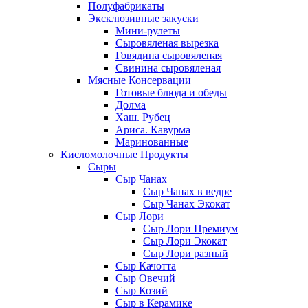
Полуфабрикаты
Эксклюзивные закуски
Мини-рулеты
Сыровяленая вырезка
Говядина сыровяленая
Свинина сыровяленая
Мясные Консервации
Готовые блюда и обеды
Долма
Хаш. Рубец
Ариса. Кавурма
Маринованные
Кисломолочные Продукты
Сыры
Сыр Чанах
Сыр Чанах в ведре
Сыр Чанах Экокат
Сыр Лори
Сыр Лори Премиум
Сыр Лори Экокат
Сыр Лори разный
Сыр Качотта
Сыр Овечий
Сыр Козий
Сыр в Керамике