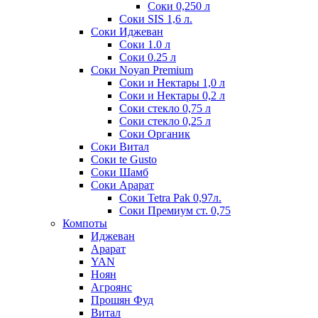
Соки 0,250 л
Соки SIS 1,6 л.
Соки Иджеван
Соки 1.0 л
Соки 0.25 л
Соки Noyan Premium
Соки и Нектары 1,0 л
Соки и Нектары 0,2 л
Соки стекло 0,75 л
Соки стекло 0,25 л
Соки Органик
Соки Витал
Соки te Gusto
Соки Шамб
Соки Арарат
Соки Tetra Pak 0,97л.
Соки Премиум ст. 0,75
Компоты
Иджеван
Арарат
YAN
Ноян
Агроянс
Прошян Фуд
Витал