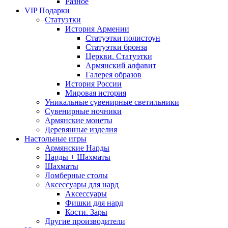
Разное
VIP Подарки
Статуэтки
История Армении
Статуэтки полистоун
Статуэтки бронза
Церкви. Статуэтки
Армянский алфавит
Галерея образов
История России
Мировая история
Уникальные сувенирные светильники
Сувенирные ночники
Армянские монеты
Деревянные изделия
Настольные игры
Армянские Нарды
Нарды + Шахматы
Шахматы
Ломберные столы
Аксессуары для нард
Аксессуары
Фишки для нард
Кости. Зары
Другие производители