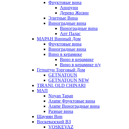
Фруктовые вина
Арцруни
Дерево Жизни
Элитные Вина
Виноградные вина
Виноградные вина
Арт Палас
МАРАН Винный Дом
Фруктовые вина
Виноградные вина
Вино в керамике
Вино в керамике
Вино в керамике п/у
Гетнатун Торговый Дом
GETNATOUN
GETNATOUN NEW
TIRANI. OLD CHINARI
МАП
Noyan Tapan
Arame Фруктовые вина
Arame Виноградные вина
Разные вина
Шаумян Вин
Воскевазский ВЗ
VOSKEVAZ