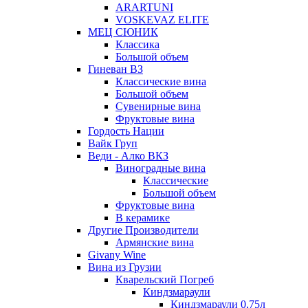
ARARTUNI
VOSKEVAZ ELITE
МЕЦ СЮНИК
Классика
Большой объем
Гиневан ВЗ
Классические вина
Большой объем
Сувенирные вина
Фруктовые вина
Гордость Нации
Вайк Груп
Веди - Алко ВКЗ
Виноградные вина
Классические
Большой объем
Фруктовые вина
В керамике
Другие Производители
Армянские вина
Givany Wine
Вина из Грузии
Кварельский Погреб
Киндзмараули
Киндзмараули 0,75л