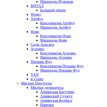
Маринады Иджеван
ВИТАЛ
Большой объем
Wosky
Артфуд
Консервация Артфуд
Маринады Артфуд
Ноян
Консервация Ноян
Маринады Ноян
Сады Арагаца
Агроянс
Консервация Агроянс
Маринады Агроянс
Прошян Фуд
Консервация Прошян Фуд
Маринады Прошян Фуд
YAN
te Gusto
Мясные Продукты
Мясные деликатесы
Армянская Бастурма
Армянский Суджух
Армянская Колбаса
Нарезки