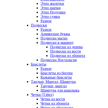
Этно жилетки
Этно шапки
Этно Подушки
Этно сумки
Разное
Подвески
Разное
Армянские буквы
Подвески маски
Подвески в машину
Подвески из дерева
Подвески из кости
Подвески из эбонита
Подвески Ностальгия
Браслеты
Разное
Браслеты из бисера
Кожаные браслеты
Тандыр, Мангал, Шампура
Тандыр, мангал
Шампура для шашлыка
Четки (Тзбех)
Четки из кости
Четки из эбонита
Четки из обсидиана