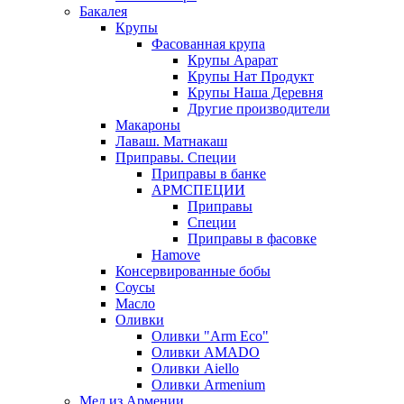
Бакалея
Крупы
Фасованная крупа
Крупы Арарат
Крупы Нат Продукт
Крупы Наша Деревня
Другие производители
Макароны
Лаваш. Матнакаш
Приправы. Специи
Приправы в банке
АРМСПЕЦИИ
Приправы
Специи
Приправы в фасовке
Hamove
Консервированные бобы
Соусы
Масло
Оливки
Оливки "Arm Eco"
Оливки AMADO
Оливки Aiello
Оливки Armenium
Мед из Армении