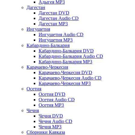
Адыгея MP3
Дагестан
Дагестан DVD
Дагестан Audio CD
Дагестан MP3
Ингушетия
Ингушетия Audio CD
Ингушетия MP3
Кабардино-Балкария
Кабардино-Балкария DVD
Кабардино-Балкария Audio CD
Кабардино-Балкария MP3
Карачаево-Черкесия
Карачаево-Черкесия DVD
Карачаево-Черкесия Audio CD
Карачаево-Черкесия MP3
Осетия
Осетия DVD
Осетия Audio CD
Осетия MP3
Чечня
Чечня DVD
Чечня Audio CD
Чечня MP3
Сборники Кавказа