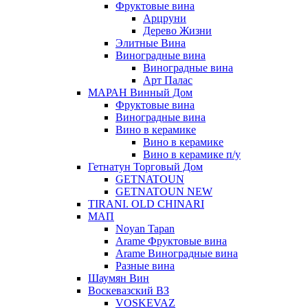
Фруктовые вина
Арцруни
Дерево Жизни
Элитные Вина
Виноградные вина
Виноградные вина
Арт Палас
МАРАН Винный Дом
Фруктовые вина
Виноградные вина
Вино в керамике
Вино в керамике
Вино в керамике п/у
Гетнатун Торговый Дом
GETNATOUN
GETNATOUN NEW
TIRANI. OLD CHINARI
МАП
Noyan Tapan
Arame Фруктовые вина
Arame Виноградные вина
Разные вина
Шаумян Вин
Воскевазский ВЗ
VOSKEVAZ