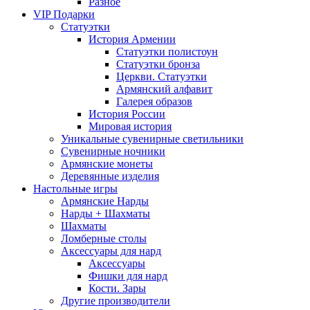
Разное
VIP Подарки
Статуэтки
История Армении
Статуэтки полистоун
Статуэтки бронза
Церкви. Статуэтки
Армянский алфавит
Галерея образов
История России
Мировая история
Уникальные сувенирные светильники
Сувенирные ночники
Армянские монеты
Деревянные изделия
Настольные игры
Армянские Нарды
Нарды + Шахматы
Шахматы
Ломберные столы
Аксессуары для нард
Аксессуары
Фишки для нард
Кости. Зары
Другие производители