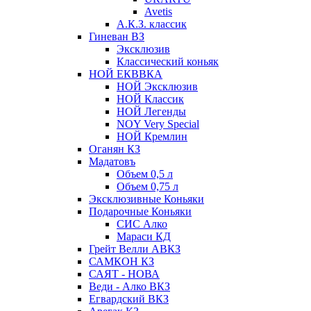
Avetis
А.К.З. классик
Гиневан ВЗ
Эксклюзив
Классический коньяк
НОЙ ЕКВВКА
НОЙ Эксклюзив
НОЙ Классик
НОЙ Легенды
NOY Very Speсial
НОЙ Кремлин
Оганян КЗ
Мадатовъ
Объем 0,5 л
Объем 0,75 л
Эксклюзивные Коньяки
Подарочные Коньяки
СИС Алко
Мараси КД
Грейт Велли АВКЗ
САМКОН КЗ
САЯТ - НОВА
Веди - Алко ВКЗ
Егвардский ВКЗ