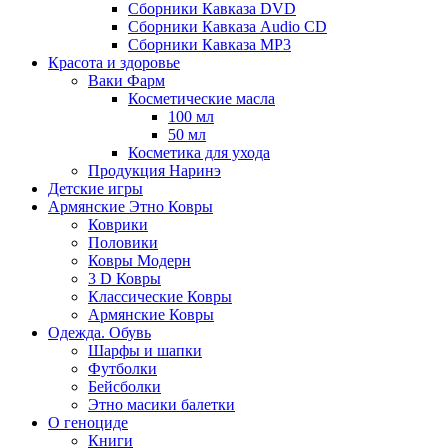
Сборники Кавказа DVD
Сборники Кавказа Audio CD
Сборники Кавказа MP3
Красота и здоровье
Ваки Фарм
Косметические масла
100 мл
50 мл
Косметика для ухода
Продукция Наринэ
Детские игры
Армянские Этно Ковры
Коврики
Половики
Ковры Модерн
3 D Ковры
Классические Ковры
Армянские Ковры
Одежда. Обувь
Шарфы и шапки
Футболки
Бейсболки
Этно масики балетки
О геноциде
Книги