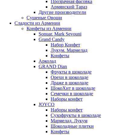
Прозрачная фасовка
Армянский Тараз
Другие производители
Сушеные Овощи
Сладости из Армении
Конфеты из Армении
Sonuar. Mark Sevouni
Grand Candy
Набор Конфет
Лукум. Мармелад
Конфеты
Арколад
GRAND Dian
Фрукты в шоколаде
Орехи в шоколаде
Драже в шоколаде
ШокоХит в шоколаде
Семечки в шоколаде
Наборы конфет
JOYCO
Наборы конфет
Сухофрукты в шоколаде
Мармелад. Лукум
Шоколадные плитки
Конфеты