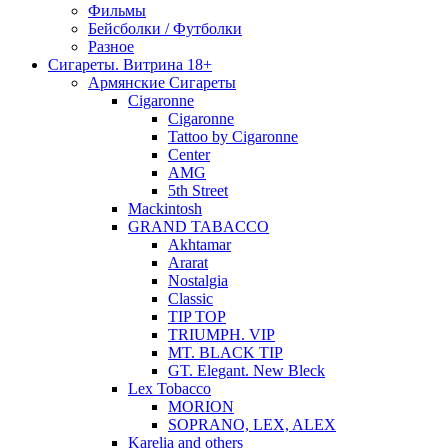
Фильмы
Бейсболки / Футболки
Разное
Сигареты. Витрина 18+
Армянские Сигареты
Cigaronne
Cigaronne
Tattoo by Cigaronne
Center
AMG
5th Street
Mackintosh
GRAND TABACCO
Akhtamar
Ararat
Nostalgia
Classic
TIP TOP
TRIUMPH. VIP
MT. BLACK TIP
GT. Elegant. New Bleck
Lex Tobacco
MORION
SOPRANO, LEX, ALEX
Karelia and others