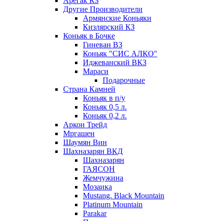
Арегак КЗ
Другие Производители
Армянские Коньяки
Кизлярский КЗ
Коньяк в Бочке
Гиневан ВЗ
Коньяк "СИС АЛКО"
Иджеванский ВКЗ
Мараси
Подарочные
Страна Камней
Коньяк в п/у
Коньяк 0,5 л.
Коньяк 0,2 л.
Аркон Трейд
Мргашен
Шаумян Вин
Шахназарян ВКД
Шахназарян
ГАЯСОН
Жемчужина
Мозаика
Mustang. Black Mountain
Platinum Mountain
Parakar