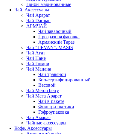
Грибы маринованные
Чай. Аксессуары
Чай Арарат
Чай Darman
АРМЧАЙ
Чай заварочный
Прозрачная фасовка
Армянский Тараз
Чай "IJEVAN". MASIS
Чай Агат
Чай Нане
Чай Гюмри
Чай Манана
Чай травяной
Био-сертифицированный
Весовой
Чай Meron berry
Чай Мега Арарат
Чай в пакете
Фильтр-пакетики
Гофроупаковка
Чай Амарас
Чайные аксессуары
Кофе. Аксессуары
Армянский кофе