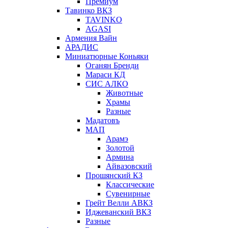
Премиум
Тавинко ВКЗ
TAVINKO
AGASI
Армения Вайн
АРАДИС
Миниатюрные Коньяки
Оганян Бренди
Мараси КД
СИС АЛКО
Животные
Храмы
Разные
Мадатовъ
МАП
Арамэ
Золотой
Армина
Айвазовский
Прошянский КЗ
Классические
Сувенирные
Грейт Велли АВКЗ
Иджеванский ВКЗ
Разные