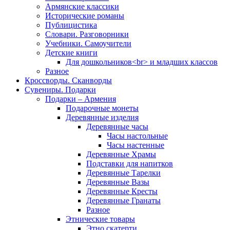
Армянские классики
Исторические романы
Публицистика
Словари. Разговорники
Учебники. Самоучители
Детские книги
Для дошкольников<br> и младших классов
Разное
Кроссворды. Сканворды
Сувениры. Подарки
Подарки – Армения
Подарочные монеты
Деревянные изделия
Деревянные часы
Часы настольные
Часы настенные
Деревянные Храмы
Подставки для напитков
Деревянные Тарелки
Деревянные Вазы
Деревянные Кресты
Деревянные Гранаты
Разное
Этнические товары
Этно скатерти