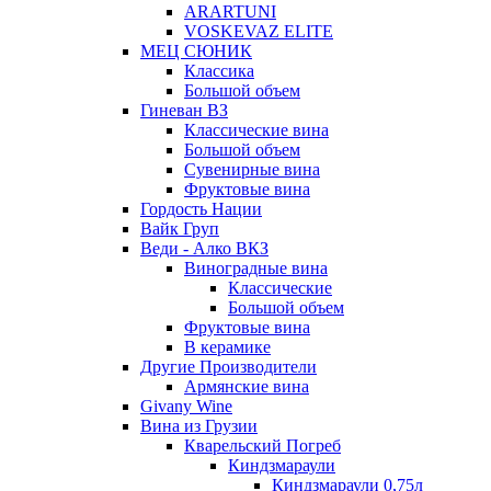
ARARTUNI
VOSKEVAZ ELITE
МЕЦ СЮНИК
Классика
Большой объем
Гиневан ВЗ
Классические вина
Большой объем
Сувенирные вина
Фруктовые вина
Гордость Нации
Вайк Груп
Веди - Алко ВКЗ
Виноградные вина
Классические
Большой объем
Фруктовые вина
В керамике
Другие Производители
Армянские вина
Givany Wine
Вина из Грузии
Кварельский Погреб
Киндзмараули
Киндзмараули 0,75л