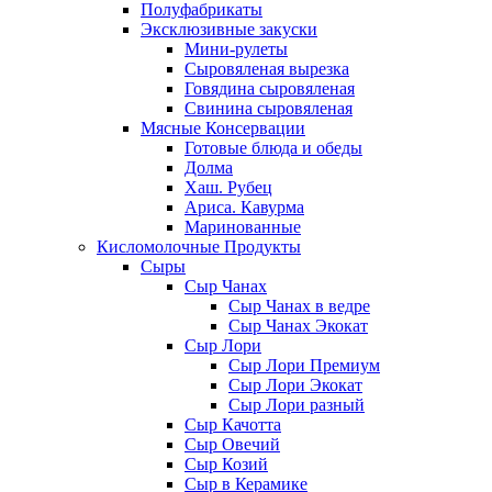
Полуфабрикаты
Эксклюзивные закуски
Мини-рулеты
Сыровяленая вырезка
Говядина сыровяленая
Свинина сыровяленая
Мясные Консервации
Готовые блюда и обеды
Долма
Хаш. Рубец
Ариса. Кавурма
Маринованные
Кисломолочные Продукты
Сыры
Сыр Чанах
Сыр Чанах в ведре
Сыр Чанах Экокат
Сыр Лори
Сыр Лори Премиум
Сыр Лори Экокат
Сыр Лори разный
Сыр Качотта
Сыр Овечий
Сыр Козий
Сыр в Керамике