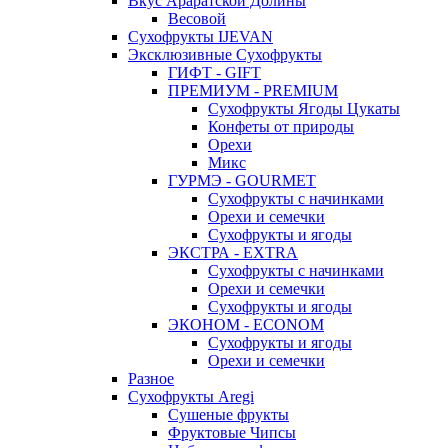
Вкус Араратской Долины
Весовой
Сухофрукты IJEVAN
Эксклюзивные Сухофрукты
ГИФТ - GIFT
ПРЕМИУМ - PREMIUM
Сухофрукты Ягоды Цукаты
Конфеты от природы
Орехи
Микс
ГУРМЭ - GOURMET
Сухофрукты с начинками
Орехи и семечки
Сухофрукты и ягоды
ЭКСТРА - EXTRA
Сухофрукты с начинками
Орехи и семечки
Сухофрукты и ягоды
ЭКОНОМ - ECONOM
Сухофрукты и ягоды
Орехи и семечки
Разное
Сухофрукты Aregi
Сушеные фрукты
Фруктовые Чипсы