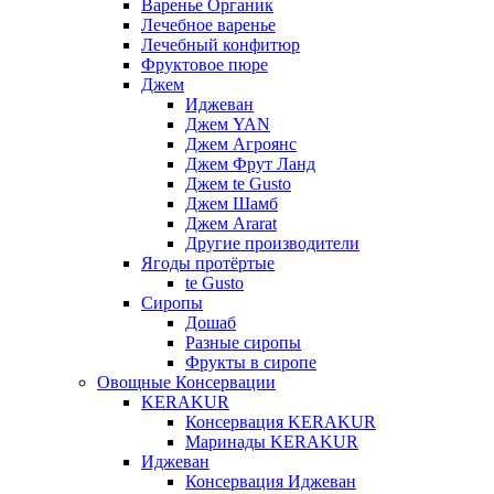
Варенье Органик
Лечебное варенье
Лечебный конфитюр
Фруктовое пюре
Джем
Иджеван
Джем YAN
Джем Агроянс
Джем Фрут Ланд
Джем te Gusto
Джем Шамб
Джем Ararat
Другие производители
Ягоды протёртые
te Gusto
Сиропы
Дошаб
Разные сиропы
Фрукты в сиропе
Овощные Консервации
KERAKUR
Консервация KERAKUR
Маринады KERAKUR
Иджеван
Консервация Иджеван