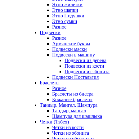
Этно жилетки
Этно шапки
Этно Подушки
Этно сумки
Разное
Подвески
Разное
Армянские буквы
Подвески маски
Подвески в машину
Подвески из дерева
Подвески из кости
Подвески из эбонита
Подвески Ностальгия
Браслеты
Разное
Браслеты из бисера
Кожаные браслеты
Тандыр, Мангал, Шампура
Тандыр, мангал
Шампура для шашлыка
Четки (Тзбех)
Четки из кости
Четки из эбонита
Четки из обсидиана