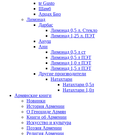
te Gusto
Шамб
Арцах Био
Лимонад
Дарбас
Лимонад 0,5 л. Стекло
Лимонад 1,25 л. ПЭТ
Ануш
Ани
Лимонад 0,5 л ст
Лимонад 0,5 л ПЭТ
Лимонад 1,0 л ПЭТ
Лимонад 1,5 л ПЭТ
Другие производители
Натахтари
Натахтари 0,5л
Натахтари 1,0л
Армянские книги
Новинки
История Армении
О Геноциде Армян
Книги об Армении
Иcкусство и культура
Поэзия Армении
Религия Армении