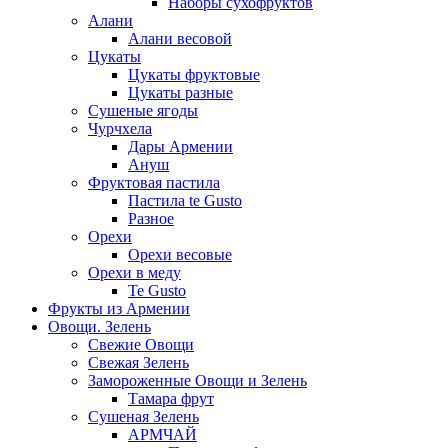
Наборы сухофруктов
Алани
Алани весовой
Цукаты
Цукаты фруктовые
Цукаты разные
Сушеные ягоды
Чурчхела
Дары Армении
Ануш
Фруктовая пастила
Пастила te Gusto
Разное
Орехи
Орехи весовые
Орехи в меду
Te Gusto
Фрукты из Армении
Овощи. Зелень
Свежие Овощи
Свежая Зелень
Замороженные Овощи и Зелень
Тамара фрут
Сушеная Зелень
АРМЧАЙ