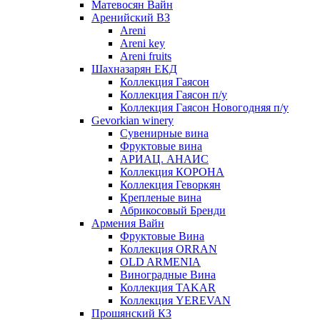
Матевосян Вайн
Аренийский ВЗ
Areni
Areni key
Areni fruits
Шахназарян ЕКД
Коллекция Гаясон
Коллекция Гаясон п/у
Коллекция Гаясон Новогодняя п/у
Gevorkian winery
Сувенирные вина
Фруктовые вина
АРИАЦ. АНАИС
Коллекция КОРОНА
Коллекция Геворкян
Крепленые вина
Абрикосовый Бренди
Армения Вайн
Фруктовые Вина
Коллекция ORRAN
OLD ARMENIA
Виноградные Вина
Коллекция TAKAR
Коллекция YEREVAN
Прошянский КЗ