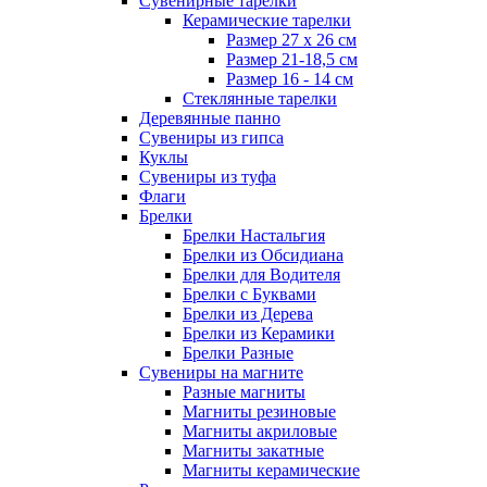
Сувенирные тарелки
Керамические тарелки
Размер 27 х 26 см
Размер 21-18,5 см
Размер 16 - 14 см
Стеклянные тарелки
Деревянные панно
Сувениры из гипса
Куклы
Сувениры из туфа
Флаги
Брелки
Брелки Настальгия
Брелки из Обсидиана
Брелки для Водителя
Брелки с Буквами
Брелки из Дерева
Брелки из Керамики
Брелки Разные
Сувениры на магните
Разные магниты
Магниты резиновые
Магниты акриловые
Магниты закатные
Магниты керамические