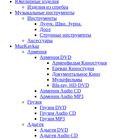
Ювелирные изделия
Изделия из серебра
Музыкальные инструменты
Инструменты
Дудук. Шви. Зурна.
Доол
Струнные инструменты
Аксессуары
MuzKavkaz
Армения
Армения DVD
Арменфильм Киностудия
Ереван Киностудия
Документальное Кино
Мультфильмы
Blu-ray. HD DVD
Армения Audio CD
Армения Audio MP3
Грузия
Грузия DVD
Грузия Audio CD
Грузия MP3
Адыгея
Адыгея DVD
Адыгея Audio CD