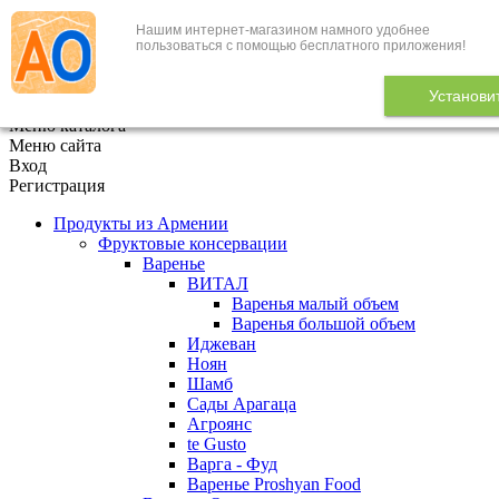
Нашим интернет-магазином намного удобнее
+7 (495) 646-888-1
пользоваться с помощью бесплатного приложения!
В корзине
0
товаров
Установи
x
Меню каталога
Меню сайта
Вход
Регистрация
Продукты из Армении
Фруктовые консервации
Варенье
ВИТАЛ
Варенья малый объем
Варенья большой объем
Иджеван
Ноян
Шамб
Сады Арагаца
Агроянс
te Gusto
Варга - Фуд
Варенье Proshyan Food