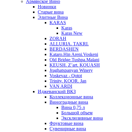
Армянское Вино
Новинки
Старые вина
Элитные Вина
KARAS
Karas
Karas New
ZORAH
ALLURIA. TAKRI.
BERDASHEN
Kataro.Hin Areni.Voskeni
Old Bridge.Tushpa.Malani
KEUSH. Z’art. KOUASH
Jraghatspanyan Winery
Voskevaz - Qotot
Trinity. KOOR. Jan
VAN ARDI
Иджеванский ВКЗ
Коллекционные вина
Виноградные вина
Вина 0,75 л
Большой объем
Эксклюзивные вина
Фруктовые вина
Cувенирные вина