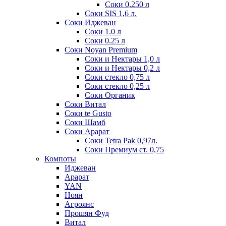
Соки 0,250 л
Соки SIS 1,6 л.
Соки Иджеван
Соки 1.0 л
Соки 0.25 л
Соки Noyan Premium
Соки и Нектары 1,0 л
Соки и Нектары 0,2 л
Соки стекло 0,75 л
Соки стекло 0,25 л
Соки Органик
Соки Витал
Соки te Gusto
Соки Шамб
Соки Арарат
Соки Tetra Pak 0,97л.
Соки Премиум ст. 0,75
Компоты
Иджеван
Арарат
YAN
Ноян
Агроянс
Прошян Фуд
Витал