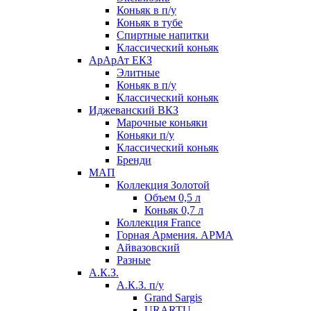
Коньяк в п/у
Коньяк в тубе
Спиртные напитки
Классический коньяк
АрАрАт ЕКЗ
Элитные
Коньяк в п/у
Классический коньяк
Иджеванский ВКЗ
Марочные коньяки
Коньяки п/у
Классический коньяк
Бренди
МАП
Коллекция Золотой
Объем 0,5 л
Коньяк 0,7 л
Коллекция France
Горная Армения. АРМА
Айвазовский
Разные
А.К.З.
А.К.З. п/у
Grand Sargis
URARTU