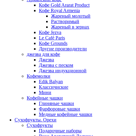
Кофе Gold Ararat Product
Кофе Royal Armenia
Жареный молотый
Растворимый
Жареный в зернах
Кофе Jezva
Le Café Paris
Кофе Grounds
Другие производители
джезва для кофе
Джезва
Джезва с песком
Джезва индукционной
Кофемолки
Edik Balyan
Классичиские
Мини
Кофейные чашки
Глиняные чашки
Фарфоровые чашки
Медные кофейные чашки
Сухофрукты. Орехи
Сухофрукты
Подарочные наборы