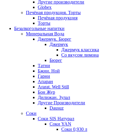
Другие производители
Globex
Печёная продукция. Торты
Печёная продукция
Торты
Безалкогольные напитки
Минеральная Вода
Джермук. Бюрег
Джермук
Джермук классика
Со вкусом лимона
Бюрег
Татни
Бжни. Ной
Гарни
Апаран
Ararat. Well Still
Бон Жур
Дилижан. Зулал
Другие Производители
Dausuz
Соки
Соки SIS Натурал
Соки YAN
Соки 0,930 л