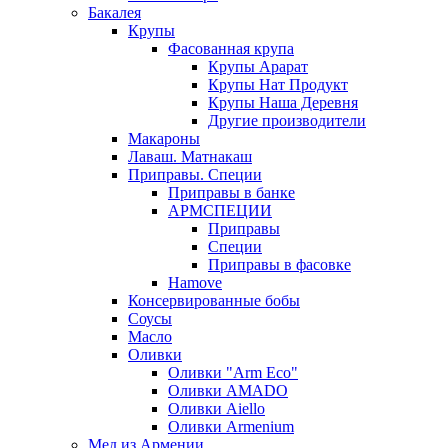
Бакалея
Крупы
Фасованная крупа
Крупы Арарат
Крупы Нат Продукт
Крупы Наша Деревня
Другие производители
Макароны
Лаваш. Матнакаш
Приправы. Специи
Приправы в банке
АРМСПЕЦИИ
Приправы
Специи
Приправы в фасовке
Hamove
Консервированные бобы
Соусы
Масло
Оливки
Оливки "Arm Eco"
Оливки AMADO
Оливки Aiello
Оливки Armenium
Мед из Армении