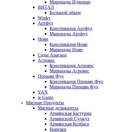
Маринады Иджеван
ВИТАЛ
Большой объем
Wosky
Артфуд
Консервация Артфуд
Маринады Артфуд
Ноян
Консервация Ноян
Маринады Ноян
Сады Арагаца
Агроянс
Консервация Агроянс
Маринады Агроянс
Прошян Фуд
Консервация Прошян Фуд
Маринады Прошян Фуд
YAN
te Gusto
Мясные Продукты
Мясные деликатесы
Армянская Бастурма
Армянский Суджух
Армянская Колбаса
Нарезки