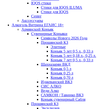
IQOS стики
Стики для IQOS ILUMA
Стики для IQOS
Сenter
Акссессуары
Алкоголь Витрина ЕГАИС 18+
Армянский Коньяк
Сувенирные Коньяки
Символы Нового 2026 Года
Прошянский КЗ
Элитные
Коньяк 5 лет 0,5 л., 0,33 л
Коньяк 5 лет 0,18 л., 0,25 л.
Коньяк 7 лет 0,5 л., 0,33 л
Шахназарян ВКД
Коньяк 0,5 л
Коньяк 0,25 л
Коньяк 0,70 л
Иджеванский ВКЗ
СИС АЛКО
Веди Алко
САМКОН / Тавинко ВКЗ
Коньяк сувенирный Сабля
Прошянский КЗ
Эксклюзив