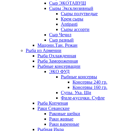
Сыр ЭКОТАВУШ
Сыры Эксклюзивный
Сыры полутведые
Крем сыры
Antipasti
Сыры ассорти
Сыр Чечил
Сыр разный
Мацони.Тан. Режан
Рыба из Армении
Рыба Охлажденная
Рыба Замороженная
Рыбные консервации
ЭКО ФУД
Рыбные консервы
Консервы 240 гр.
Консервы 160 гр.
Супы. Уха. Щи
Филе-кусочки. Суфле
Рыба Копченая
Раки Севанские
Раковые шейки
Раки живые
Раки варенные
Рыбная Икра