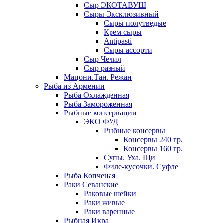
Сыр ЭКОТАВУШ
Сыры Эксклюзивный
Сыры полутведые
Крем сыры
Antipasti
Сыры ассорти
Сыр Чечил
Сыр разный
Мацони.Тан. Режан
Рыба из Армении
Рыба Охлажденная
Рыба Замороженная
Рыбные консервации
ЭКО ФУД
Рыбные консервы
Консервы 240 гр.
Консервы 160 гр.
Супы. Уха. Щи
Филе-кусочки. Суфле
Рыба Копченая
Раки Севанские
Раковые шейки
Раки живые
Раки варенные
Рыбная Икра