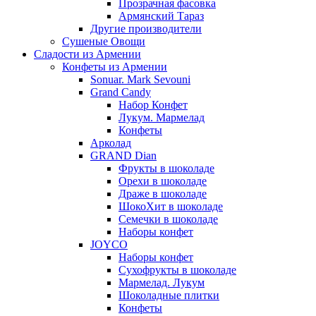
Прозрачная фасовка
Армянский Тараз
Другие производители
Сушеные Овощи
Сладости из Армении
Конфеты из Армении
Sonuar. Mark Sevouni
Grand Candy
Набор Конфет
Лукум. Мармелад
Конфеты
Арколад
GRAND Dian
Фрукты в шоколаде
Орехи в шоколаде
Драже в шоколаде
ШокоХит в шоколаде
Семечки в шоколаде
Наборы конфет
JOYCO
Наборы конфет
Сухофрукты в шоколаде
Мармелад. Лукум
Шоколадные плитки
Конфеты