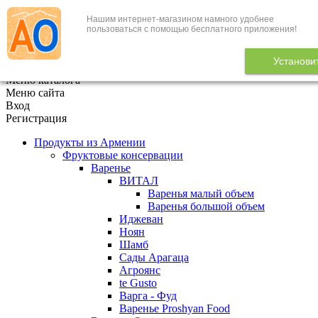
Нашим интернет-магазином намного удобнее
+7 (495) 646-888-1
пользоваться с помощью бесплатного приложения!
В корзине
0
товаров
Установи
x
Меню каталога
Меню сайта
Вход
Регистрация
Продукты из Армении
Фруктовые консервации
Варенье
ВИТАЛ
Варенья малый объем
Варенья большой объем
Иджеван
Ноян
Шамб
Сады Арагаца
Агроянс
te Gusto
Варга - Фуд
Варенье Proshyan Food