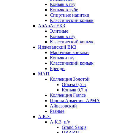
Коньяк в п/у
Коньяк в тубе
Спиртные напитки
Классический коньяк
АрАрАт ЕКЗ
Элитные
Коньяк в п/у
Классический коньяк
Иджеванский ВКЗ
Марочные коньяки
Коньяки п/у
Классический коньяк
Бренди
МАП
Коллекция Золотой
Объем 0,5 л
Коньяк 0,7 л
Коллекция France
Горная Армения. АРМА
Айвазовский
Разные
А.К.З.
А.К.З. п/у
Grand Sargis
URARTU