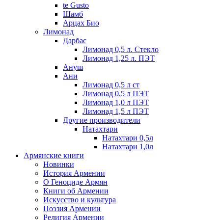
te Gusto
Шамб
Арцах Био
Лимонад
Дарбас
Лимонад 0,5 л. Стекло
Лимонад 1,25 л. ПЭТ
Ануш
Ани
Лимонад 0,5 л ст
Лимонад 0,5 л ПЭТ
Лимонад 1,0 л ПЭТ
Лимонад 1,5 л ПЭТ
Другие производители
Натахтари
Натахтари 0,5л
Натахтари 1,0л
Армянские книги
Новинки
История Армении
О Геноциде Армян
Книги об Армении
Иcкусство и культура
Поэзия Армении
Религия Армении