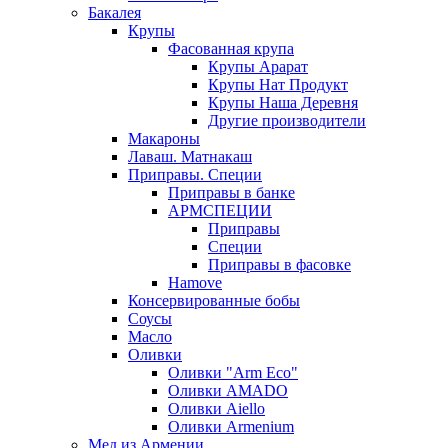
Бакалея
Крупы
Фасованная крупа
Крупы Арарат
Крупы Нат Продукт
Крупы Наша Деревня
Другие производители
Макароны
Лаваш. Матнакаш
Приправы. Специи
Приправы в банке
АРМСПЕЦИИ
Приправы
Специи
Приправы в фасовке
Hamove
Консервированные бобы
Соусы
Масло
Оливки
Оливки "Arm Eco"
Оливки AMADO
Оливки Aiello
Оливки Armenium
Мед из Армении