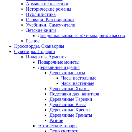
Армянские классики
Исторические романы
Публицистика
Словари. Разговорники
Учебники. Самоучители
Детские книги
Для дошкольников<br> и младших классов
Разное
Кроссворды. Сканворды
Сувениры. Подарки
Подарки – Армения
Подарочные монеты
Деревянные изделия
Деревянные часы
Часы настольные
Часы настенные
Деревянные Храмы
Подставки для напитков
Деревянные Тарелки
Деревянные Вазы
Деревянные Кресты
Деревянные Гранаты
Разное
Этнические товары
Этно скатерти