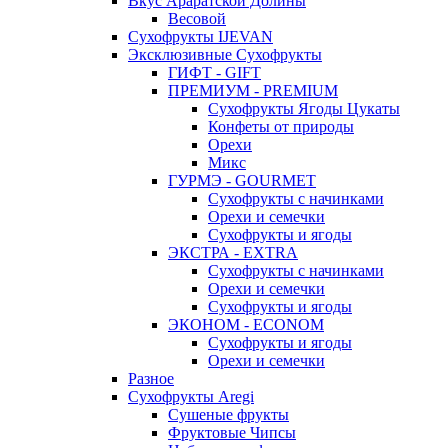
Вкус Араратской Долины
Весовой
Сухофрукты IJEVAN
Эксклюзивные Сухофрукты
ГИФТ - GIFT
ПРЕМИУМ - PREMIUM
Сухофрукты Ягоды Цукаты
Конфеты от природы
Орехи
Микс
ГУРМЭ - GOURMET
Сухофрукты с начинками
Орехи и семечки
Сухофрукты и ягоды
ЭКСТРА - EXTRA
Сухофрукты с начинками
Орехи и семечки
Сухофрукты и ягоды
ЭКОНОМ - ECONOM
Сухофрукты и ягоды
Орехи и семечки
Разное
Сухофрукты Aregi
Сушеные фрукты
Фруктовые Чипсы