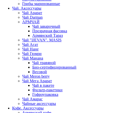
Грибы маринованные
Чай. Аксессуары
Чай Арарат
Чай Darman
АРМЧАЙ
Чай заварочный
Прозрачная фасовка
Армянский Тараз
Чай "IJEVAN". MASIS
Чай Агат
Чай Нане
Чай Гюмри
Чай Манана
Чай травяной
Био-сертифицированный
Весовой
Чай Meron berry
Чай Мега Арарат
Чай в пакете
Фильтр-пакетики
Гофроупаковка
Чай Амарас
Чайные аксессуары
Кофе. Аксессуары
Армянский кофе