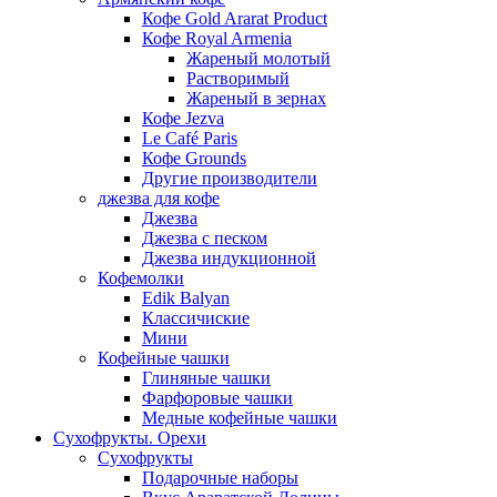
Кофе Gold Ararat Product
Кофе Royal Armenia
Жареный молотый
Растворимый
Жареный в зернах
Кофе Jezva
Le Café Paris
Кофе Grounds
Другие производители
джезва для кофе
Джезва
Джезва с песком
Джезва индукционной
Кофемолки
Edik Balyan
Классичиские
Мини
Кофейные чашки
Глиняные чашки
Фарфоровые чашки
Медные кофейные чашки
Сухофрукты. Орехи
Сухофрукты
Подарочные наборы