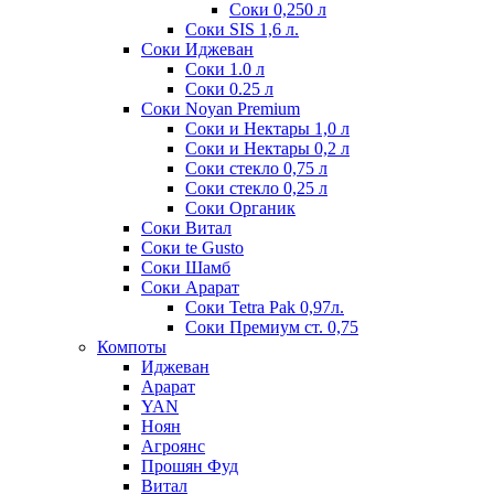
Соки 0,250 л
Соки SIS 1,6 л.
Соки Иджеван
Соки 1.0 л
Соки 0.25 л
Соки Noyan Premium
Соки и Нектары 1,0 л
Соки и Нектары 0,2 л
Соки стекло 0,75 л
Соки стекло 0,25 л
Соки Органик
Соки Витал
Соки te Gusto
Соки Шамб
Соки Арарат
Соки Tetra Pak 0,97л.
Соки Премиум ст. 0,75
Компоты
Иджеван
Арарат
YAN
Ноян
Агроянс
Прошян Фуд
Витал