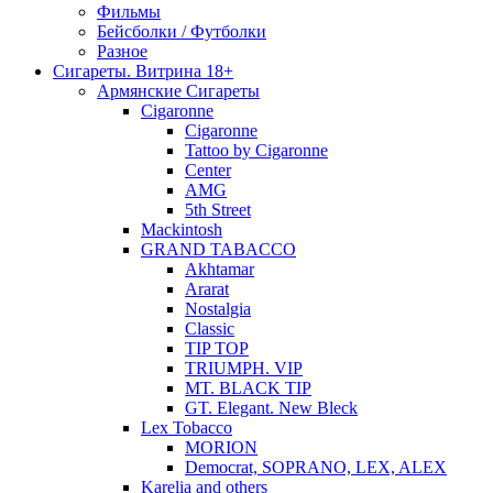
Фильмы
Бейсболки / Футболки
Разное
Сигареты. Витрина 18+
Армянские Сигареты
Cigaronne
Cigaronne
Tattoo by Cigaronne
Center
AMG
5th Street
Mackintosh
GRAND TABACCO
Akhtamar
Ararat
Nostalgia
Classic
TIP TOP
TRIUMPH. VIP
MT. BLACK TIP
GT. Elegant. New Bleck
Lex Tobacco
MORION
Democrat, SOPRANO, LEX, ALEX
Karelia and others