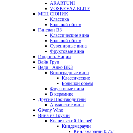
ARARTUNI
VOSKEVAZ ELITE
МЕЦ СЮНИК
Классика
Большой объем
Гиневан ВЗ
Классические вина
Большой объем
Сувенирные вина
Фруктовые вина
Гордость Нации
Вайк Груп
Веди - Алко ВКЗ
Виноградные вина
Классические
Большой объем
Фруктовые вина
В керамике
Другие Производители
Армянские вина
Givany Wine
Вина из Грузии
Кварельский Погреб
Киндзмараули
Киндзмараули 0,75л