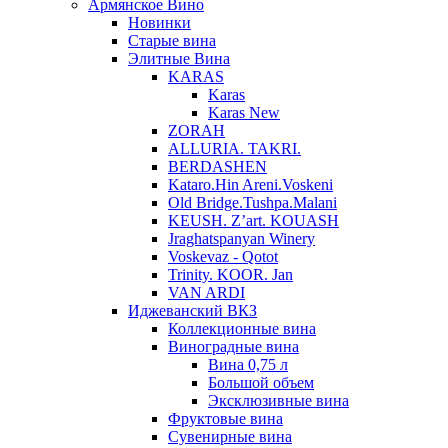
Армянское Вино
Новинки
Старые вина
Элитные Вина
KARAS
Karas
Karas New
ZORAH
ALLURIA. TAKRI.
BERDASHEN
Kataro.Hin Areni.Voskeni
Old Bridge.Tushpa.Malani
KEUSH. Z’art. KOUASH
Jraghatspanyan Winery
Voskevaz - Qotot
Trinity. KOOR. Jan
VAN ARDI
Иджеванский ВКЗ
Коллекционные вина
Виноградные вина
Вина 0,75 л
Большой объем
Эксклюзивные вина
Фруктовые вина
Cувенирные вина