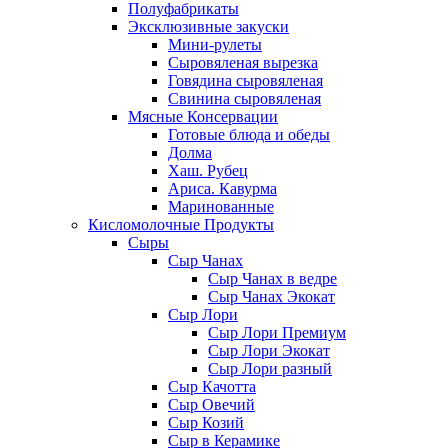
Полуфабрикаты
Эксклюзивные закуски
Мини-рулеты
Сыровяленая вырезка
Говядина сыровяленая
Свинина сыровяленая
Мясные Консервации
Готовые блюда и обеды
Долма
Хаш. Рубец
Ариса. Кавурма
Маринованные
Кисломолочные Продукты
Сыры
Сыр Чанах
Сыр Чанах в ведре
Сыр Чанах Экокат
Сыр Лори
Сыр Лори Премиум
Сыр Лори Экокат
Сыр Лори разный
Сыр Качотта
Сыр Овечий
Сыр Козий
Сыр в Керамике