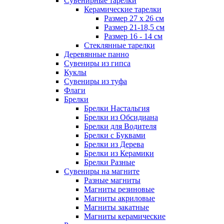
Сувенирные тарелки
Керамические тарелки
Размер 27 х 26 см
Размер 21-18,5 см
Размер 16 - 14 см
Стеклянные тарелки
Деревянные панно
Сувениры из гипса
Куклы
Сувениры из туфа
Флаги
Брелки
Брелки Настальгия
Брелки из Обсидиана
Брелки для Водителя
Брелки с Буквами
Брелки из Дерева
Брелки из Керамики
Брелки Разные
Сувениры на магните
Разные магниты
Магниты резиновые
Магниты акриловые
Магниты закатные
Магниты керамические