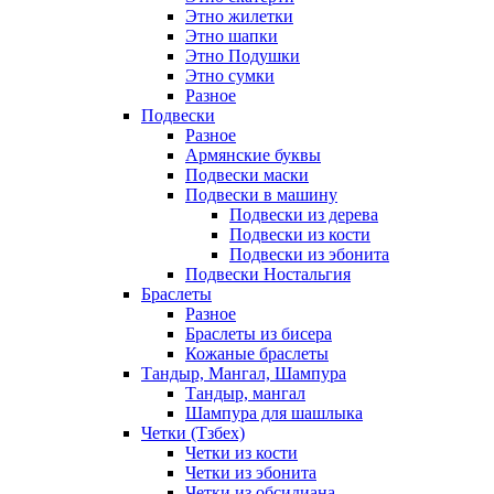
Этно жилетки
Этно шапки
Этно Подушки
Этно сумки
Разное
Подвески
Разное
Армянские буквы
Подвески маски
Подвески в машину
Подвески из дерева
Подвески из кости
Подвески из эбонита
Подвески Ностальгия
Браслеты
Разное
Браслеты из бисера
Кожаные браслеты
Тандыр, Мангал, Шампура
Тандыр, мангал
Шампура для шашлыка
Четки (Тзбех)
Четки из кости
Четки из эбонита
Четки из обсидиана