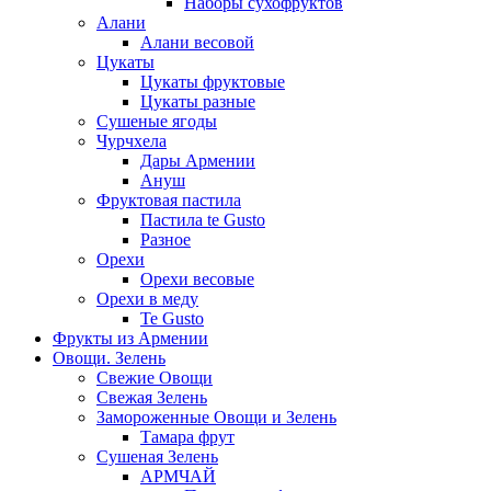
Наборы сухофруктов
Алани
Алани весовой
Цукаты
Цукаты фруктовые
Цукаты разные
Сушеные ягоды
Чурчхела
Дары Армении
Ануш
Фруктовая пастила
Пастила te Gusto
Разное
Орехи
Орехи весовые
Орехи в меду
Te Gusto
Фрукты из Армении
Овощи. Зелень
Свежие Овощи
Свежая Зелень
Замороженные Овощи и Зелень
Тамара фрут
Сушеная Зелень
АРМЧАЙ