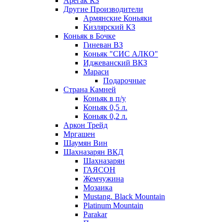
Арегак КЗ
Другие Производители
Армянские Коньяки
Кизлярский КЗ
Коньяк в Бочке
Гиневан ВЗ
Коньяк "СИС АЛКО"
Иджеванский ВКЗ
Мараси
Подарочные
Страна Камней
Коньяк в п/у
Коньяк 0,5 л.
Коньяк 0,2 л.
Аркон Трейд
Мргашен
Шаумян Вин
Шахназарян ВКД
Шахназарян
ГАЯСОН
Жемчужина
Мозаика
Mustang. Black Mountain
Platinum Mountain
Parakar