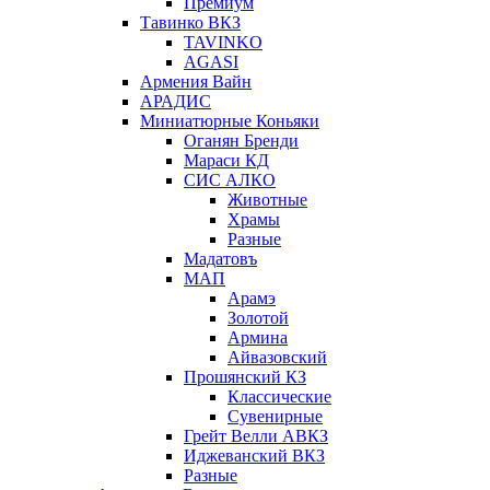
Премиум
Тавинко ВКЗ
TAVINKO
AGASI
Армения Вайн
АРАДИС
Миниатюрные Коньяки
Оганян Бренди
Мараси КД
СИС АЛКО
Животные
Храмы
Разные
Мадатовъ
МАП
Арамэ
Золотой
Армина
Айвазовский
Прошянский КЗ
Классические
Сувенирные
Грейт Велли АВКЗ
Иджеванский ВКЗ
Разные