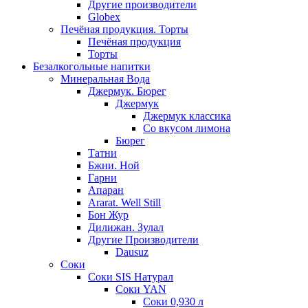
Другие производители
Globex
Печёная продукция. Торты
Печёная продукция
Торты
Безалкогольные напитки
Минеральная Вода
Джермук. Бюрег
Джермук
Джермук классика
Со вкусом лимона
Бюрег
Татни
Бжни. Ной
Гарни
Апаран
Ararat. Well Still
Бон Жур
Дилижан. Зулал
Другие Производители
Dausuz
Соки
Соки SIS Натурал
Соки YAN
Соки 0,930 л