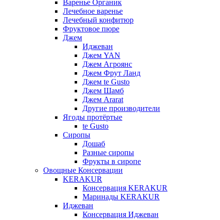
Варенье Органик
Лечебное варенье
Лечебный конфитюр
Фруктовое пюре
Джем
Иджеван
Джем YAN
Джем Агроянс
Джем Фрут Ланд
Джем te Gusto
Джем Шамб
Джем Ararat
Другие производители
Ягоды протёртые
te Gusto
Сиропы
Дошаб
Разные сиропы
Фрукты в сиропе
Овощные Консервации
KERAKUR
Консервация KERAKUR
Маринады KERAKUR
Иджеван
Консервация Иджеван