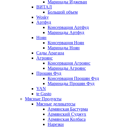
Маринады Иджеван
ВИТАЛ
Большой объем
Wosky
Артфуд
Консервация Артфуд
Маринады Артфуд
Ноян
Консервация Ноян
Маринады Ноян
Сады Арагаца
Агроянс
Консервация Агроянс
Маринады Агроянс
Прошян Фуд
Консервация Прошян Фуд
Маринады Прошян Фуд
YAN
te Gusto
Мясные Продукты
Мясные деликатесы
Армянская Бастурма
Армянский Суджух
Армянская Колбаса
Нарезки