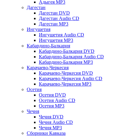
Адыгея MP3
Дагестан
Дагестан DVD
Дагестан Audio CD
Дагестан MP3
Ингушетия
Ингушетия Audio CD
Ингушетия MP3
Кабардино-Балкария
Кабардино-Балкария DVD
Кабардино-Балкария Audio CD
Кабардино-Балкария MP3
Карачаево-Черкесия
Карачаево-Черкесия DVD
Карачаево-Черкесия Audio CD
Карачаево-Черкесия MP3
Осетия
Осетия DVD
Осетия Audio CD
Осетия MP3
Чечня
Чечня DVD
Чечня Audio CD
Чечня MP3
Сборники Кавказа