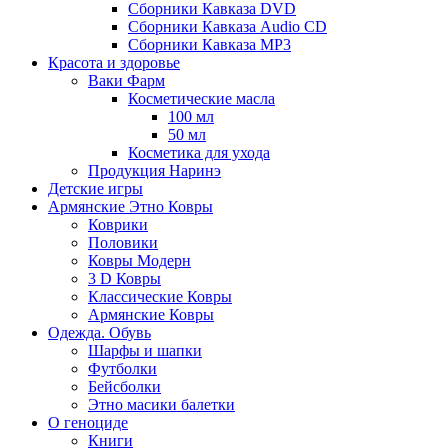
Сборники Кавказа DVD
Сборники Кавказа Audio CD
Сборники Кавказа MP3
Красота и здоровье
Ваки Фарм
Косметические масла
100 мл
50 мл
Косметика для ухода
Продукция Наринэ
Детские игры
Армянские Этно Ковры
Коврики
Половики
Ковры Модерн
3 D Ковры
Классические Ковры
Армянские Ковры
Одежда. Обувь
Шарфы и шапки
Футболки
Бейсболки
Этно масики балетки
О геноциде
Книги