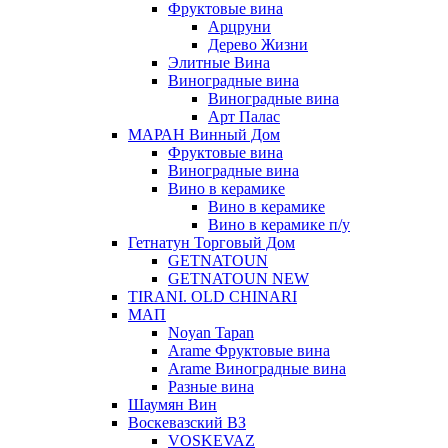
Фруктовые вина
Арцруни
Дерево Жизни
Элитные Вина
Виноградные вина
Виноградные вина
Арт Палас
МАРАН Винный Дом
Фруктовые вина
Виноградные вина
Вино в керамике
Вино в керамике
Вино в керамике п/у
Гетнатун Торговый Дом
GETNATOUN
GETNATOUN NEW
TIRANI. OLD CHINARI
МАП
Noyan Tapan
Arame Фруктовые вина
Arame Виноградные вина
Разные вина
Шаумян Вин
Воскевазский ВЗ
VOSKEVAZ