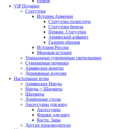
Разное
VIP Подарки
Статуэтки
История Армении
Статуэтки полистоун
Статуэтки бронза
Церкви. Статуэтки
Армянский алфавит
Галерея образов
История России
Мировая история
Уникальные сувенирные светильники
Сувенирные ночники
Армянские монеты
Деревянные изделия
Настольные игры
Армянские Нарды
Нарды + Шахматы
Шахматы
Ломберные столы
Аксессуары для нард
Аксессуары
Фишки для нард
Кости. Зары
Другие производители