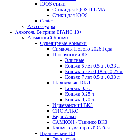
IQOS стики
Стики для IQOS ILUMA
Стики для IQOS
Сenter
Акссессуары
Алкоголь Витрина ЕГАИС 18+
Армянский Коньяк
Сувенирные Коньяки
Символы Нового 2026 Года
Прошянский КЗ
Элитные
Коньяк 5 лет 0,5 л., 0,33 л
Коньяк 5 лет 0,18 л., 0,25 л.
Коньяк 7 лет 0,5 л., 0,33 л
Шахназарян ВКД
Коньяк 0,5 л
Коньяк 0,25 л
Коньяк 0,70 л
Иджеванский ВКЗ
СИС АЛКО
Веди Алко
САМКОН / Тавинко ВКЗ
Коньяк сувенирный Сабля
Прошянский КЗ
Эксклюзив