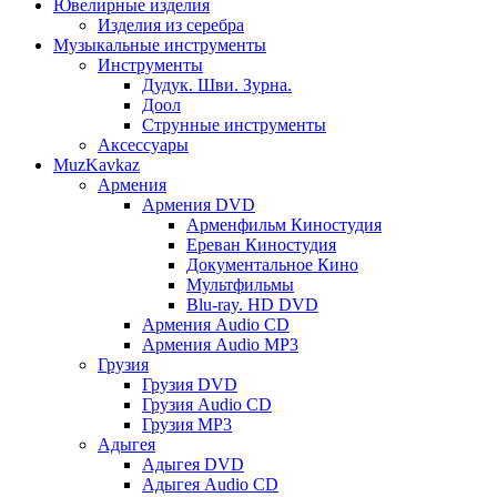
Ювелирные изделия
Изделия из серебра
Музыкальные инструменты
Инструменты
Дудук. Шви. Зурна.
Доол
Струнные инструменты
Аксессуары
MuzKavkaz
Армения
Армения DVD
Арменфильм Киностудия
Ереван Киностудия
Документальное Кино
Мультфильмы
Blu-ray. HD DVD
Армения Audio CD
Армения Audio MP3
Грузия
Грузия DVD
Грузия Audio CD
Грузия MP3
Адыгея
Адыгея DVD
Адыгея Audio CD