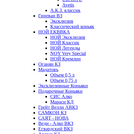
Avetis
А.К.З. классик
Гиневан ВЗ
Эксклюзив
Классический коньяк
НОЙ ЕКВВКА
НОЙ Эксклюзив
НОЙ Классик
НОЙ Легенды
NOY Very Speсial
НОЙ Кремлин
Оганян КЗ
Мадатовъ
Объем 0,5 л
Объем 0,75 л
Эксклюзивные Коньяки
Подарочные Коньяки
СИС Алко
Мараси КД
Грейт Велли АВКЗ
САМКОН КЗ
САЯТ - НОВА
Веди - Алко ВКЗ
Егвардский ВКЗ