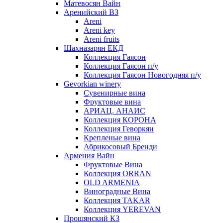
Матевосян Вайн
Аренийский ВЗ
Areni
Areni key
Areni fruits
Шахназарян ЕКД
Коллекция Гаясон
Коллекция Гаясон п/у
Коллекция Гаясон Новогодняя п/у
Gevorkian winery
Сувенирные вина
Фруктовые вина
АРИАЦ. АНАИС
Коллекция КОРОНА
Коллекция Геворкян
Крепленые вина
Абрикосовый Бренди
Армения Вайн
Фруктовые Вина
Коллекция ORRAN
OLD ARMENIA
Виноградные Вина
Коллекция TAKAR
Коллекция YEREVAN
Прошянский КЗ