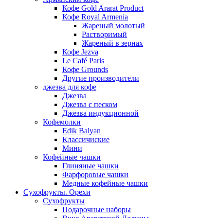
Кофе Gold Ararat Product
Кофе Royal Armenia
Жареный молотый
Растворимый
Жареный в зернах
Кофе Jezva
Le Café Paris
Кофе Grounds
Другие производители
джезва для кофе
Джезва
Джезва с песком
Джезва индукционной
Кофемолки
Edik Balyan
Классичиские
Мини
Кофейные чашки
Глиняные чашки
Фарфоровые чашки
Медные кофейные чашки
Сухофрукты. Орехи
Сухофрукты
Подарочные наборы