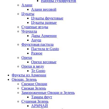
Наборы сухофруктов
Алани
Алани весовой
Цукаты
Цукаты фруктовые
Цукаты разные
Сушеные ягоды
Чурчхела
Дары Армении
Ануш
Фруктовая пастила
Пастила te Gusto
Разное
Орехи
Орехи весовые
Орехи в меду
Te Gusto
Фрукты из Армении
Овощи. Зелень
Свежие Овощи
Свежая Зелень
Замороженные Овощи и Зелень
Тамара фрут
Сушеная Зелень
АРМЧАЙ