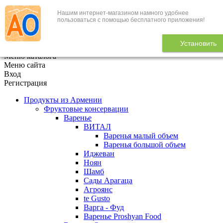
Нашим интернет-магазином намного удобнее
+7 (495) 646-888-1
пользоваться с помощью бесплатного приложения!
В корзине
0
товаров
Установить
x
Меню каталога
Меню сайта
Вход
Регистрация
Продукты из Армении
Фруктовые консервации
Варенье
ВИТАЛ
Варенья малый объем
Варенья большой объем
Иджеван
Ноян
Шамб
Сады Арагаца
Агроянс
te Gusto
Варга - Фуд
Варенье Proshyan Food