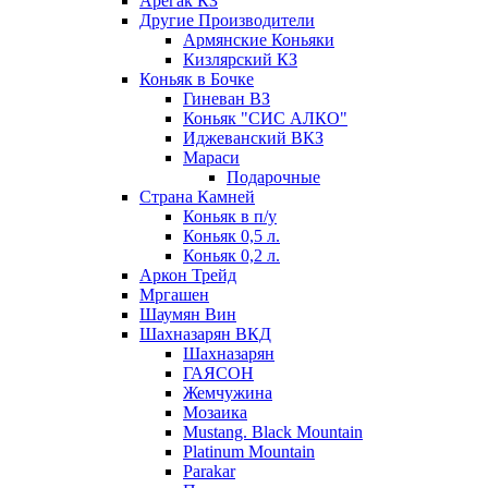
Арегак КЗ
Другие Производители
Армянские Коньяки
Кизлярский КЗ
Коньяк в Бочке
Гиневан ВЗ
Коньяк "СИС АЛКО"
Иджеванский ВКЗ
Мараси
Подарочные
Страна Камней
Коньяк в п/у
Коньяк 0,5 л.
Коньяк 0,2 л.
Аркон Трейд
Мргашен
Шаумян Вин
Шахназарян ВКД
Шахназарян
ГАЯСОН
Жемчужина
Мозаика
Mustang. Black Mountain
Platinum Mountain
Parakar