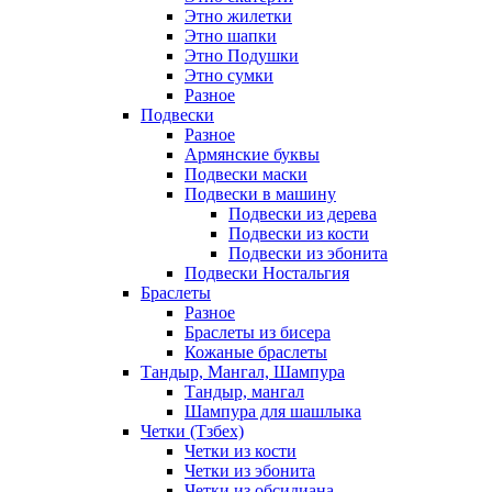
Этно жилетки
Этно шапки
Этно Подушки
Этно сумки
Разное
Подвески
Разное
Армянские буквы
Подвески маски
Подвески в машину
Подвески из дерева
Подвески из кости
Подвески из эбонита
Подвески Ностальгия
Браслеты
Разное
Браслеты из бисера
Кожаные браслеты
Тандыр, Мангал, Шампура
Тандыр, мангал
Шампура для шашлыка
Четки (Тзбех)
Четки из кости
Четки из эбонита
Четки из обсидиана