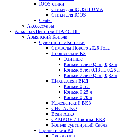
IQOS стики
Стики для IQOS ILUMA
Стики для IQOS
Сenter
Акссессуары
Алкоголь Витрина ЕГАИС 18+
Армянский Коньяк
Сувенирные Коньяки
Символы Нового 2026 Года
Прошянский КЗ
Элитные
Коньяк 5 лет 0,5 л., 0,33 л
Коньяк 5 лет 0,18 л., 0,25 л.
Коньяк 7 лет 0,5 л., 0,33 л
Шахназарян ВКД
Коньяк 0,5 л
Коньяк 0,25 л
Коньяк 0,70 л
Иджеванский ВКЗ
СИС АЛКО
Веди Алко
САМКОН / Тавинко ВКЗ
Коньяк сувенирный Сабля
Прошянский КЗ
Эксклюзив