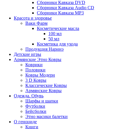
Сборники Кавказа DVD
Сборники Кавказа Audio CD
Сборники Кавказа MP3
Красота и здоровье
Ваки Фарм
Косметические масла
100 мл
50 мл
Косметика для ухода
Продукция Наринэ
Детские игры
Армянские Этно Ковры
Коврики
Половики
Ковры Модерн
3 D Ковры
Классические Ковры
Армянские Ковры
Одежда. Обувь
Шарфы и шапки
Футболки
Бейсболки
Этно масики балетки
О геноциде
Книги