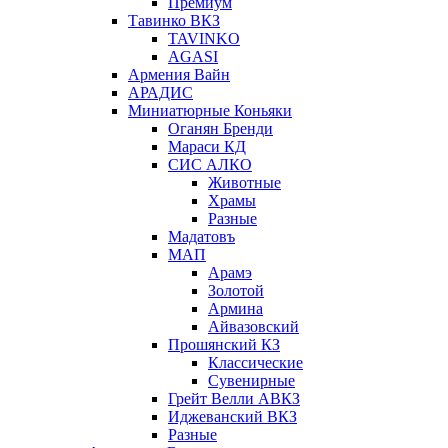
Премиум
Тавинко ВКЗ
TAVINKO
AGASI
Армения Вайн
АРАДИС
Миниатюрные Коньяки
Оганян Бренди
Мараси КД
СИС АЛКО
Животные
Храмы
Разные
Мадатовъ
МАП
Арамэ
Золотой
Армина
Айвазовский
Прошянский КЗ
Классические
Сувенирные
Грейт Велли АВКЗ
Иджеванский ВКЗ
Разные