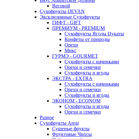
Вкус Араратской Долины
Весовой
Сухофрукты IJEVAN
Эксклюзивные Сухофрукты
ГИФТ - GIFT
ПРЕМИУМ - PREMIUM
Сухофрукты Ягоды Цукаты
Конфеты от природы
Орехи
Микс
ГУРМЭ - GOURMET
Сухофрукты с начинками
Орехи и семечки
Сухофрукты и ягоды
ЭКСТРА - EXTRA
Сухофрукты с начинками
Орехи и семечки
Сухофрукты и ягоды
ЭКОНОМ - ECONOM
Сухофрукты и ягоды
Орехи и семечки
Разное
Сухофрукты Aregi
Сушеные фрукты
Фруктовые Чипсы