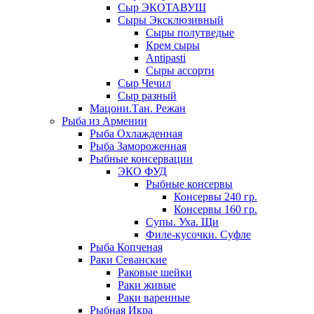
Сыр ЭКОТАВУШ
Сыры Эксклюзивный
Сыры полутведые
Крем сыры
Antipasti
Сыры ассорти
Сыр Чечил
Сыр разный
Мацони.Тан. Режан
Рыба из Армении
Рыба Охлажденная
Рыба Замороженная
Рыбные консервации
ЭКО ФУД
Рыбные консервы
Консервы 240 гр.
Консервы 160 гр.
Супы. Уха. Щи
Филе-кусочки. Суфле
Рыба Копченая
Раки Севанские
Раковые шейки
Раки живые
Раки варенные
Рыбная Икра