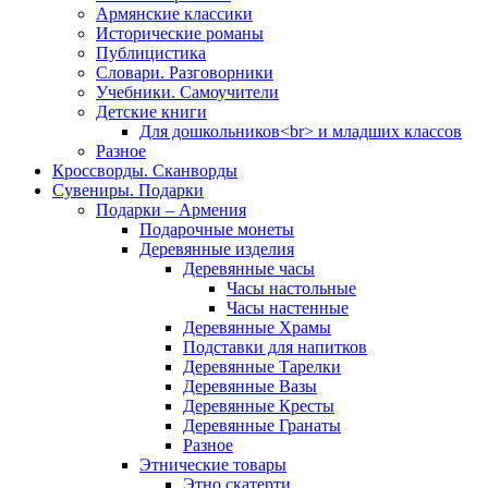
Армянские классики
Исторические романы
Публицистика
Словари. Разговорники
Учебники. Самоучители
Детские книги
Для дошкольников<br> и младших классов
Разное
Кроссворды. Сканворды
Сувениры. Подарки
Подарки – Армения
Подарочные монеты
Деревянные изделия
Деревянные часы
Часы настольные
Часы настенные
Деревянные Храмы
Подставки для напитков
Деревянные Тарелки
Деревянные Вазы
Деревянные Кресты
Деревянные Гранаты
Разное
Этнические товары
Этно скатерти