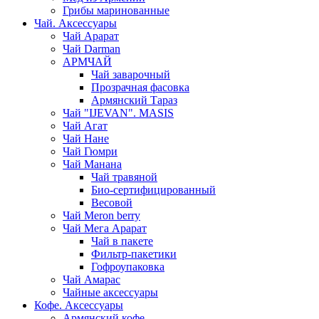
Грибы маринованные
Чай. Аксессуары
Чай Арарат
Чай Darman
АРМЧАЙ
Чай заварочный
Прозрачная фасовка
Армянский Тараз
Чай "IJEVAN". MASIS
Чай Агат
Чай Нане
Чай Гюмри
Чай Манана
Чай травяной
Био-сертифицированный
Весовой
Чай Meron berry
Чай Мега Арарат
Чай в пакете
Фильтр-пакетики
Гофроупаковка
Чай Амарас
Чайные аксессуары
Кофе. Аксессуары
Армянский кофе