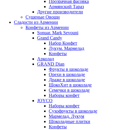
Прозрачная фасовка
Армянский Тараз
Другие производители
Сушеные Овощи
Сладости из Армении
Конфеты из Армении
Sonuar. Mark Sevouni
Grand Candy
Набор Конфет
Лукум. Мармелад
Конфеты
Арколад
GRAND Dian
Фрукты в шоколаде
Орехи в шоколаде
Драже в шоколаде
ШокоХит в шоколаде
Семечки в шоколаде
Наборы конфет
JOYCO
Наборы конфет
Сухофрукты в шоколаде
Мармелад. Лукум
Шоколадные плитки
Конфеты