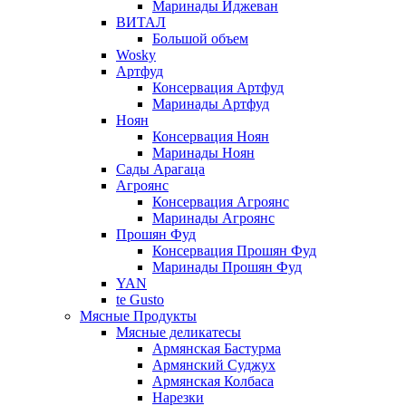
Маринады Иджеван
ВИТАЛ
Большой объем
Wosky
Артфуд
Консервация Артфуд
Маринады Артфуд
Ноян
Консервация Ноян
Маринады Ноян
Сады Арагаца
Агроянс
Консервация Агроянс
Маринады Агроянс
Прошян Фуд
Консервация Прошян Фуд
Маринады Прошян Фуд
YAN
te Gusto
Мясные Продукты
Мясные деликатесы
Армянская Бастурма
Армянский Суджух
Армянская Колбаса
Нарезки