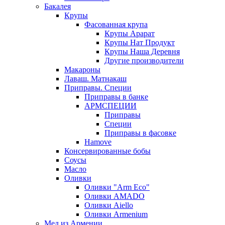
Бакалея
Крупы
Фасованная крупа
Крупы Арарат
Крупы Нат Продукт
Крупы Наша Деревня
Другие производители
Макароны
Лаваш. Матнакаш
Приправы. Специи
Приправы в банке
АРМСПЕЦИИ
Приправы
Специи
Приправы в фасовке
Hamove
Консервированные бобы
Соусы
Масло
Оливки
Оливки "Arm Eco"
Оливки AMADO
Оливки Aiello
Оливки Armenium
Мед из Армении