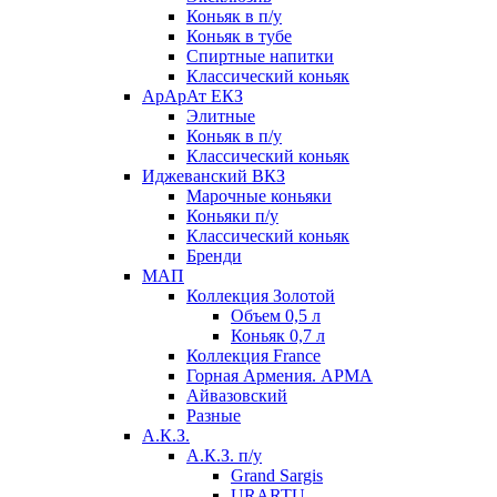
Коньяк в п/у
Коньяк в тубе
Спиртные напитки
Классический коньяк
АрАрАт ЕКЗ
Элитные
Коньяк в п/у
Классический коньяк
Иджеванский ВКЗ
Марочные коньяки
Коньяки п/у
Классический коньяк
Бренди
МАП
Коллекция Золотой
Объем 0,5 л
Коньяк 0,7 л
Коллекция France
Горная Армения. АРМА
Айвазовский
Разные
А.К.З.
А.К.З. п/у
Grand Sargis
URARTU