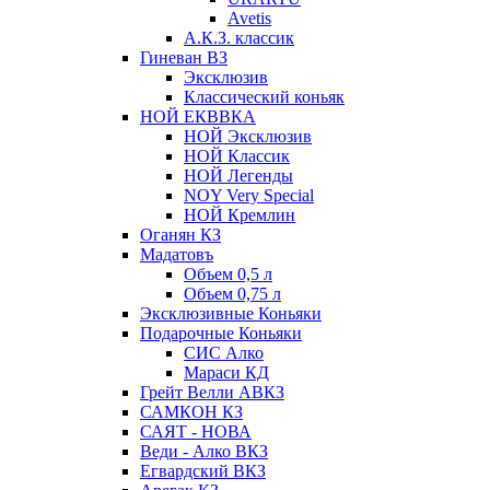
Avetis
А.К.З. классик
Гиневан ВЗ
Эксклюзив
Классический коньяк
НОЙ ЕКВВКА
НОЙ Эксклюзив
НОЙ Классик
НОЙ Легенды
NOY Very Speсial
НОЙ Кремлин
Оганян КЗ
Мадатовъ
Объем 0,5 л
Объем 0,75 л
Эксклюзивные Коньяки
Подарочные Коньяки
СИС Алко
Мараси КД
Грейт Велли АВКЗ
САМКОН КЗ
САЯТ - НОВА
Веди - Алко ВКЗ
Егвардский ВКЗ