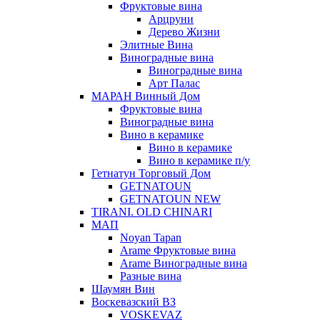
Фруктовые вина
Арцруни
Дерево Жизни
Элитные Вина
Виноградные вина
Виноградные вина
Арт Палас
МАРАН Винный Дом
Фруктовые вина
Виноградные вина
Вино в керамике
Вино в керамике
Вино в керамике п/у
Гетнатун Торговый Дом
GETNATOUN
GETNATOUN NEW
TIRANI. OLD CHINARI
МАП
Noyan Tapan
Arame Фруктовые вина
Arame Виноградные вина
Разные вина
Шаумян Вин
Воскевазский ВЗ
VOSKEVAZ