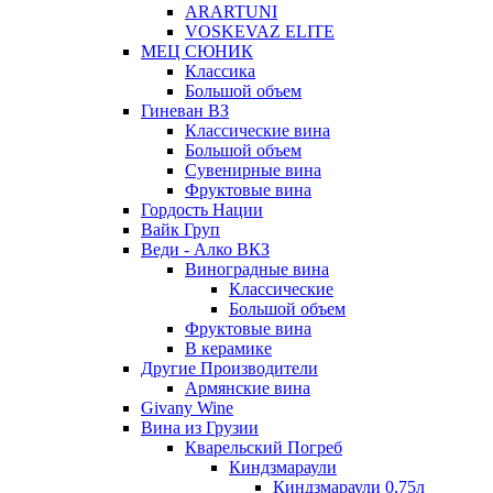
ARARTUNI
VOSKEVAZ ELITE
МЕЦ СЮНИК
Классика
Большой объем
Гиневан ВЗ
Классические вина
Большой объем
Сувенирные вина
Фруктовые вина
Гордость Нации
Вайк Груп
Веди - Алко ВКЗ
Виноградные вина
Классические
Большой объем
Фруктовые вина
В керамике
Другие Производители
Армянские вина
Givany Wine
Вина из Грузии
Кварельский Погреб
Киндзмараули
Киндзмараули 0,75л