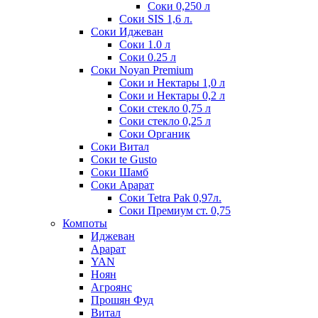
Соки 0,250 л
Соки SIS 1,6 л.
Соки Иджеван
Соки 1.0 л
Соки 0.25 л
Соки Noyan Premium
Соки и Нектары 1,0 л
Соки и Нектары 0,2 л
Соки стекло 0,75 л
Соки стекло 0,25 л
Соки Органик
Соки Витал
Соки te Gusto
Соки Шамб
Соки Арарат
Соки Tetra Pak 0,97л.
Соки Премиум ст. 0,75
Компоты
Иджеван
Арарат
YAN
Ноян
Агроянс
Прошян Фуд
Витал