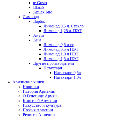
te Gusto
Шамб
Арцах Био
Лимонад
Дарбас
Лимонад 0,5 л. Стекло
Лимонад 1,25 л. ПЭТ
Ануш
Ани
Лимонад 0,5 л ст
Лимонад 0,5 л ПЭТ
Лимонад 1,0 л ПЭТ
Лимонад 1,5 л ПЭТ
Другие производители
Натахтари
Натахтари 0,5л
Натахтари 1,0л
Армянские книги
Новинки
История Армении
О Геноциде Армян
Книги об Армении
Иcкусство и культура
Поэзия Армении
Религия Армении