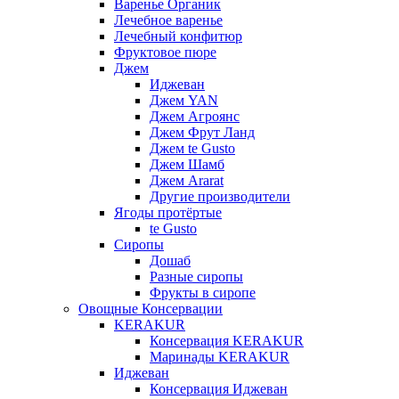
Варенье Органик
Лечебное варенье
Лечебный конфитюр
Фруктовое пюре
Джем
Иджеван
Джем YAN
Джем Агроянс
Джем Фрут Ланд
Джем te Gusto
Джем Шамб
Джем Ararat
Другие производители
Ягоды протёртые
te Gusto
Сиропы
Дошаб
Разные сиропы
Фрукты в сиропе
Овощные Консервации
KERAKUR
Консервация KERAKUR
Маринады KERAKUR
Иджеван
Консервация Иджеван