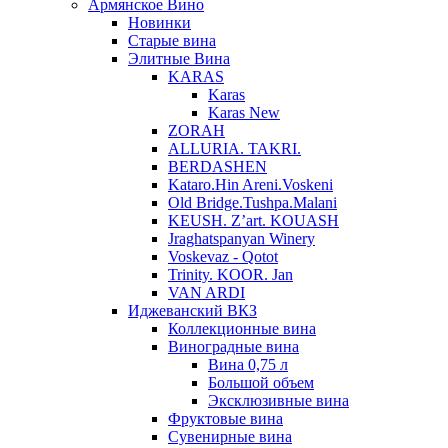
Армянское Вино
Новинки
Старые вина
Элитные Вина
KARAS
Karas
Karas New
ZORAH
ALLURIA. TAKRI.
BERDASHEN
Kataro.Hin Areni.Voskeni
Old Bridge.Tushpa.Malani
KEUSH. Z’art. KOUASH
Jraghatspanyan Winery
Voskevaz - Qotot
Trinity. KOOR. Jan
VAN ARDI
Иджеванский ВКЗ
Коллекционные вина
Виноградные вина
Вина 0,75 л
Большой объем
Эксклюзивные вина
Фруктовые вина
Cувенирные вина