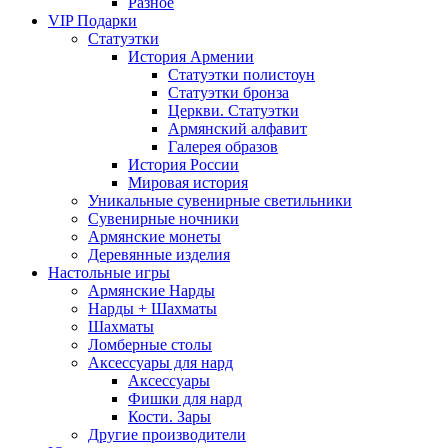
Разное
VIP Подарки
Статуэтки
История Армении
Статуэтки полистоун
Статуэтки бронза
Церкви. Статуэтки
Армянский алфавит
Галерея образов
История России
Мировая история
Уникальные сувенирные светильники
Сувенирные ночники
Армянские монеты
Деревянные изделия
Настольные игры
Армянские Нарды
Нарды + Шахматы
Шахматы
Ломберные столы
Аксессуары для нард
Аксессуары
Фишки для нард
Кости. Зары
Другие производители