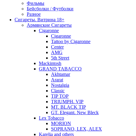
Фильмы
Бейсболки / Футболки
Разное
Сигареты. Витрина 18+
Армянские Сигареты
Cigaronne
Cigaronne
Tattoo by Cigaronne
Center
AMG
5th Street
Mackintosh
GRAND TABACCO
Akhtamar
Ararat
Nostalgia
Classic
TIP TOP
TRIUMPH. VIP
MT. BLACK TIP
GT. Elegant. New Bleck
Lex Tobacco
MORION
SOPRANO, LEX, ALEX
Karelia and others