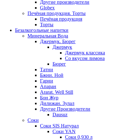
Другие производители
Globex
Печёная продукция. Торты
Печёная продукция
Торты
Безалкогольные напитки
Минеральная Вода
Джермук. Бюрег
Джермук
Джермук классика
Со вкусом лимона
Бюрег
Татни
Бжни. Ной
Гарни
Апаран
Ararat. Well Still
Бон Жур
Дилижан. Зулал
Другие Производители
Dausuz
Соки
Соки SIS Натурал
Соки YAN
Соки 0,930 л