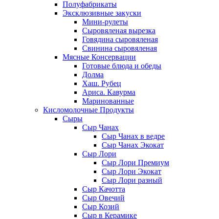
Полуфабрикаты
Эксклюзивные закуски
Мини-рулеты
Сыровяленая вырезка
Говядина сыровяленая
Свинина сыровяленая
Мясные Консервации
Готовые блюда и обеды
Долма
Хаш. Рубец
Ариса. Кавурма
Маринованные
Кисломолочные Продукты
Сыры
Сыр Чанах
Сыр Чанах в ведре
Сыр Чанах Экокат
Сыр Лори
Сыр Лори Премиум
Сыр Лори Экокат
Сыр Лори разный
Сыр Качотта
Сыр Овечий
Сыр Козий
Сыр в Керамике