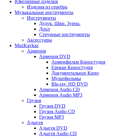
Ювелирные изделия
Изделия из серебра
Музыкальные инструменты
Инструменты
Дудук. Шви. Зурна.
Доол
Струнные инструменты
Аксессуары
MuzKavkaz
Армения
Армения DVD
Арменфильм Киностудия
Ереван Киностудия
Документальное Кино
Мультфильмы
Blu-ray. HD DVD
Армения Audio CD
Армения Audio MP3
Грузия
Грузия DVD
Грузия Audio CD
Грузия MP3
Адыгея
Адыгея DVD
Адыгея Audio CD