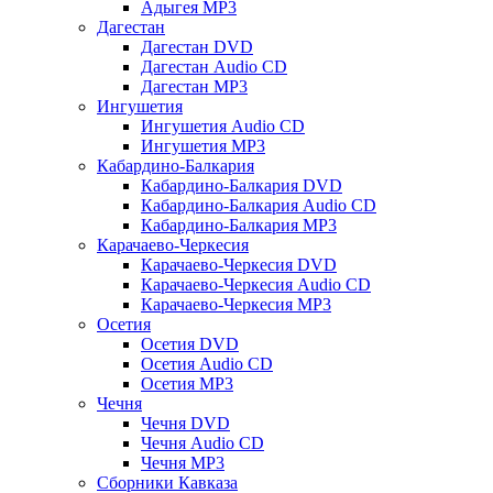
Адыгея MP3
Дагестан
Дагестан DVD
Дагестан Audio CD
Дагестан MP3
Ингушетия
Ингушетия Audio CD
Ингушетия MP3
Кабардино-Балкария
Кабардино-Балкария DVD
Кабардино-Балкария Audio CD
Кабардино-Балкария MP3
Карачаево-Черкесия
Карачаево-Черкесия DVD
Карачаево-Черкесия Audio CD
Карачаево-Черкесия MP3
Осетия
Осетия DVD
Осетия Audio CD
Осетия MP3
Чечня
Чечня DVD
Чечня Audio CD
Чечня MP3
Сборники Кавказа