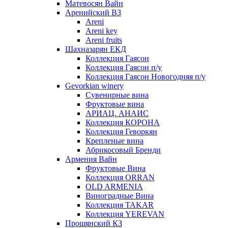
Матевосян Вайн
Аренийский ВЗ
Areni
Areni key
Areni fruits
Шахназарян ЕКД
Коллекция Гаясон
Коллекция Гаясон п/у
Коллекция Гаясон Новогодняя п/у
Gevorkian winery
Сувенирные вина
Фруктовые вина
АРИАЦ. АНАИС
Коллекция КОРОНА
Коллекция Геворкян
Крепленые вина
Абрикосовый Бренди
Армения Вайн
Фруктовые Вина
Коллекция ORRAN
OLD ARMENIA
Виноградные Вина
Коллекция TAKAR
Коллекция YEREVAN
Прошянский КЗ