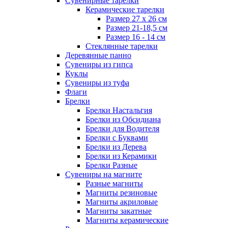
Сувенирные тарелки
Керамические тарелки
Размер 27 х 26 см
Размер 21-18,5 см
Размер 16 - 14 см
Стеклянные тарелки
Деревянные панно
Сувениры из гипса
Куклы
Сувениры из туфа
Флаги
Брелки
Брелки Настальгия
Брелки из Обсидиана
Брелки для Водителя
Брелки с Буквами
Брелки из Дерева
Брелки из Керамики
Брелки Разные
Сувениры на магните
Разные магниты
Магниты резиновые
Магниты акриловые
Магниты закатные
Магниты керамические