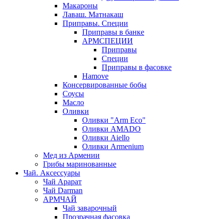
Макароны
Лаваш. Матнакаш
Приправы. Специи
Приправы в банке
АРМСПЕЦИИ
Приправы
Специи
Приправы в фасовке
Hamove
Консервированные бобы
Соусы
Масло
Оливки
Оливки "Arm Eco"
Оливки AMADO
Оливки Aiello
Оливки Armenium
Мед из Армении
Грибы маринованные
Чай. Аксессуары
Чай Арарат
Чай Darman
АРМЧАЙ
Чай заварочный
Прозрачная фасовка