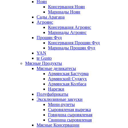
Ноян
Консервация Ноян
Маринады Ноян
Сады Арагаца
Агроянс
Консервация Агроянс
Маринады Агроянс
Прошян Фуд
Консервация Прошян Фуд
Маринады Прошян Фуд
YAN
te Gusto
Мясные Продукты
Мясные деликатесы
Армянская Бастурма
Армянский Суджух
Армянская Колбаса
Нарезки
Полуфабрикаты
Эксклюзивные закуски
Мини-рулеты
Сыровяленая вырезка
Говядина сыровяленая
Свинина сыровяленая
Мясные Консервации