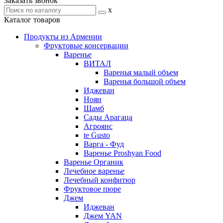
Заказать звонок
x
Каталог товаров
Продукты из Армении
Фруктовые консервации
Варенье
ВИТАЛ
Варенья малый объем
Варенья большой объем
Иджеван
Ноян
Шамб
Сады Арагаца
Агроянс
te Gusto
Варга - Фуд
Варенье Proshyan Food
Варенье Органик
Лечебное варенье
Лечебный конфитюр
Фруктовое пюре
Джем
Иджеван
Джем YAN