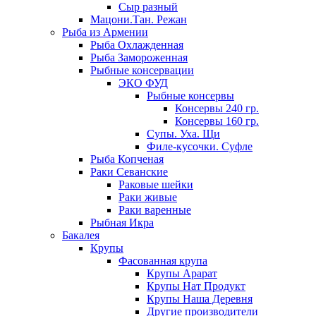
Сыр разный
Мацони.Тан. Режан
Рыба из Армении
Рыба Охлажденная
Рыба Замороженная
Рыбные консервации
ЭКО ФУД
Рыбные консервы
Консервы 240 гр.
Консервы 160 гр.
Супы. Уха. Щи
Филе-кусочки. Суфле
Рыба Копченая
Раки Севанские
Раковые шейки
Раки живые
Раки варенные
Рыбная Икра
Бакалея
Крупы
Фасованная крупа
Крупы Арарат
Крупы Нат Продукт
Крупы Наша Деревня
Другие производители