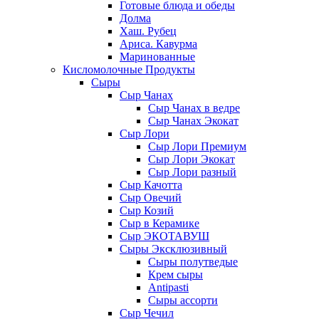
Готовые блюда и обеды
Долма
Хаш. Рубец
Ариса. Кавурма
Маринованные
Кисломолочные Продукты
Сыры
Сыр Чанах
Сыр Чанах в ведре
Сыр Чанах Экокат
Сыр Лори
Сыр Лори Премиум
Сыр Лори Экокат
Сыр Лори разный
Сыр Качотта
Сыр Овечий
Сыр Козий
Сыр в Керамике
Сыр ЭКОТАВУШ
Сыры Эксклюзивный
Сыры полутведые
Крем сыры
Antipasti
Сыры ассорти
Сыр Чечил