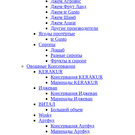
Джем Агроянс
Джем Фрут Ланд
Джем te Gusto
Джем Шамб
Джем Ararat
Другие производители
Ягоды протёртые
te Gusto
Сиропы
Дошаб
Разные сиропы
Фрукты в сиропе
Овощные Консервации
KERAKUR
Консервация KERAKUR
Маринады KERAKUR
Иджеван
Консервация Иджеван
Маринады Иджеван
ВИТАЛ
Большой объем
Wosky
Артфуд
Консервация Артфуд
Маринады Артфуд