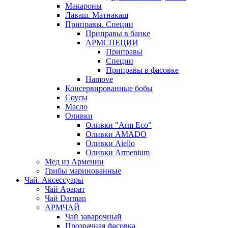
Макароны
Лаваш. Матнакаш
Приправы. Специи
Приправы в банке
АРМСПЕЦИИ
Приправы
Специи
Приправы в фасовке
Hamove
Консервированные бобы
Соусы
Масло
Оливки
Оливки "Arm Eco"
Оливки AMADO
Оливки Aiello
Оливки Armenium
Мед из Армении
Грибы маринованные
Чай. Аксессуары
Чай Арарат
Чай Darman
АРМЧАЙ
Чай заварочный
Прозрачная фасовка