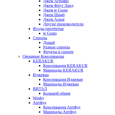
Джем Агроянс
Джем Фрут Ланд
Джем te Gusto
Джем Шамб
Джем Ararat
Другие производители
Ягоды протёртые
te Gusto
Сиропы
Дошаб
Разные сиропы
Фрукты в сиропе
Овощные Консервации
KERAKUR
Консервация KERAKUR
Маринады KERAKUR
Иджеван
Консервация Иджеван
Маринады Иджеван
ВИТАЛ
Большой объем
Wosky
Артфуд
Консервация Артфуд
Маринады Артфуд