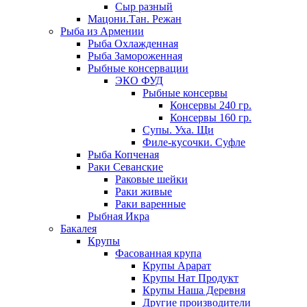
Сыр разный
Мацони.Тан. Режан
Рыба из Армении
Рыба Охлажденная
Рыба Замороженная
Рыбные консервации
ЭКО ФУД
Рыбные консервы
Консервы 240 гр.
Консервы 160 гр.
Супы. Уха. Щи
Филе-кусочки. Суфле
Рыба Копченая
Раки Севанские
Раковые шейки
Раки живые
Раки варенные
Рыбная Икра
Бакалея
Крупы
Фасованная крупа
Крупы Арарат
Крупы Нат Продукт
Крупы Наша Деревня
Другие производители