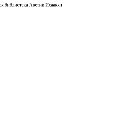
я библиотека Аветик Исаакян