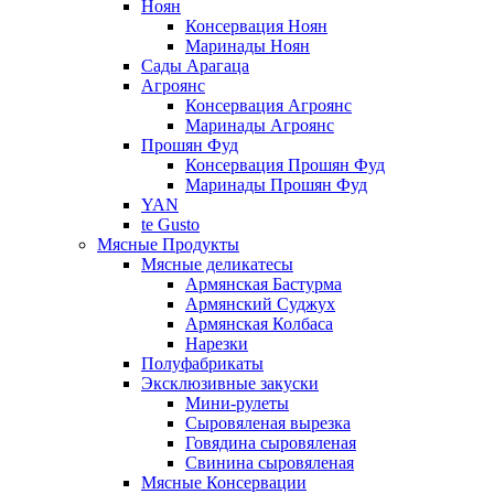
Ноян
Консервация Ноян
Маринады Ноян
Сады Арагаца
Агроянс
Консервация Агроянс
Маринады Агроянс
Прошян Фуд
Консервация Прошян Фуд
Маринады Прошян Фуд
YAN
te Gusto
Мясные Продукты
Мясные деликатесы
Армянская Бастурма
Армянский Суджух
Армянская Колбаса
Нарезки
Полуфабрикаты
Эксклюзивные закуски
Мини-рулеты
Сыровяленая вырезка
Говядина сыровяленая
Свинина сыровяленая
Мясные Консервации