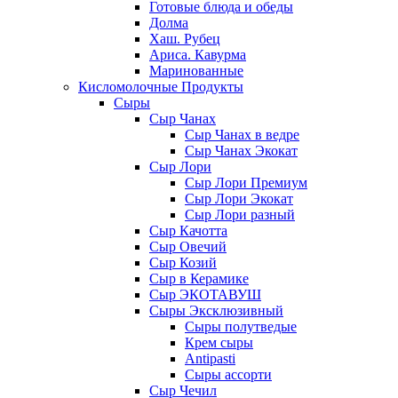
Готовые блюда и обеды
Долма
Хаш. Рубец
Ариса. Кавурма
Маринованные
Кисломолочные Продукты
Сыры
Сыр Чанах
Сыр Чанах в ведре
Сыр Чанах Экокат
Сыр Лори
Сыр Лори Премиум
Сыр Лори Экокат
Сыр Лори разный
Сыр Качотта
Сыр Овечий
Сыр Козий
Сыр в Керамике
Сыр ЭКОТАВУШ
Сыры Эксклюзивный
Сыры полутведые
Крем сыры
Antipasti
Сыры ассорти
Сыр Чечил