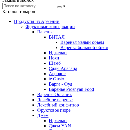
Заказать звонок
x
Каталог товаров
Продукты из Армении
Фруктовые консервации
Варенье
ВИТАЛ
Варенья малый объем
Варенья большой объем
Иджеван
Ноян
Шамб
Сады Арагаца
Агроянс
te Gusto
Варга - Фуд
Варенье Proshyan Food
Варенье Органик
Лечебное варенье
Лечебный конфитюр
Фруктовое пюре
Джем
Иджеван
Джем YAN