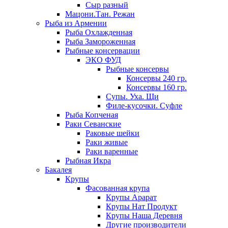
Сыр разный
Мацони.Тан. Режан
Рыба из Армении
Рыба Охлажденная
Рыба Замороженная
Рыбные консервации
ЭКО ФУД
Рыбные консервы
Консервы 240 гр.
Консервы 160 гр.
Супы. Уха. Щи
Филе-кусочки. Суфле
Рыба Копченая
Раки Севанские
Раковые шейки
Раки живые
Раки варенные
Рыбная Икра
Бакалея
Крупы
Фасованная крупа
Крупы Арарат
Крупы Нат Продукт
Крупы Наша Деревня
Другие производители