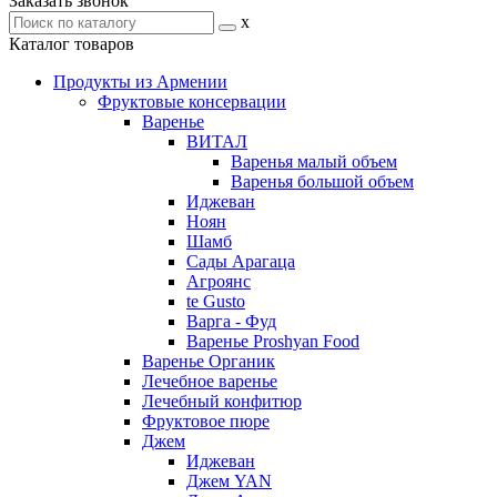
Заказать звонок
x
Каталог товаров
Продукты из Армении
Фруктовые консервации
Варенье
ВИТАЛ
Варенья малый объем
Варенья большой объем
Иджеван
Ноян
Шамб
Сады Арагаца
Агроянс
te Gusto
Варга - Фуд
Варенье Proshyan Food
Варенье Органик
Лечебное варенье
Лечебный конфитюр
Фруктовое пюре
Джем
Иджеван
Джем YAN