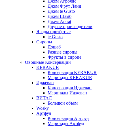
Джем Агроянс
Джем Фрут Ланд
Джем te Gusto
Джем Шамб
Джем Ararat
Другие производители
Ягоды протёртые
te Gusto
Сиропы
Дошаб
Разные сиропы
Фрукты в сиропе
Овощные Консервации
KERAKUR
Консервация KERAKUR
Маринады KERAKUR
Иджеван
Консервация Иджеван
Маринады Иджеван
ВИТАЛ
Большой объем
Wosky
Артфуд
Консервация Артфуд
Маринады Артфуд