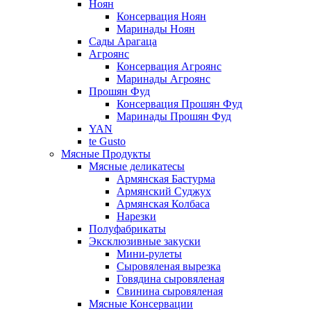
Ноян
Консервация Ноян
Маринады Ноян
Сады Арагаца
Агроянс
Консервация Агроянс
Маринады Агроянс
Прошян Фуд
Консервация Прошян Фуд
Маринады Прошян Фуд
YAN
te Gusto
Мясные Продукты
Мясные деликатесы
Армянская Бастурма
Армянский Суджух
Армянская Колбаса
Нарезки
Полуфабрикаты
Эксклюзивные закуски
Мини-рулеты
Сыровяленая вырезка
Говядина сыровяленая
Свинина сыровяленая
Мясные Консервации