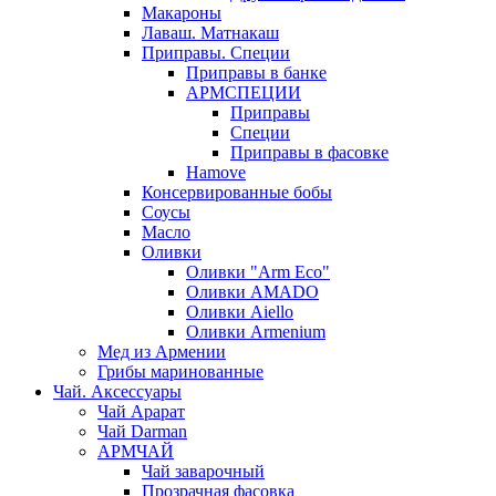
Макароны
Лаваш. Матнакаш
Приправы. Специи
Приправы в банке
АРМСПЕЦИИ
Приправы
Специи
Приправы в фасовке
Hamove
Консервированные бобы
Соусы
Масло
Оливки
Оливки "Arm Eco"
Оливки AMADO
Оливки Aiello
Оливки Armenium
Мед из Армении
Грибы маринованные
Чай. Аксессуары
Чай Арарат
Чай Darman
АРМЧАЙ
Чай заварочный
Прозрачная фасовка