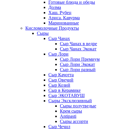
Готовые блюда и обеды
Долма
Хаш. Рубец
Ариса. Кавурма
Маринованные
Кисломолочные Продукты
Сыры
Сыр Чанах
Сыр Чанах в ведре
Сыр Чанах Экокат
Сыр Лори
Сыр Лори Премиум
Сыр Лори Экокат
Сыр Лори разный
Сыр Качотта
Сыр Овечий
Сыр Козий
Сыр в Керамике
Сыр ЭКОТАВУШ
Сыры Эксклюзивный
Сыры полутведые
Крем сыры
Antipasti
Сыры ассорти
Сыр Чечил