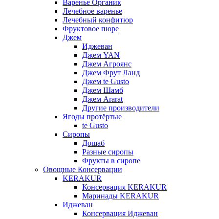
Варенье Органик
Лечебное варенье
Лечебный конфитюр
Фруктовое пюре
Джем
Иджеван
Джем YAN
Джем Агроянс
Джем Фрут Ланд
Джем te Gusto
Джем Шамб
Джем Ararat
Другие производители
Ягоды протёртые
te Gusto
Сиропы
Дошаб
Разные сиропы
Фрукты в сиропе
Овощные Консервации
KERAKUR
Консервация KERAKUR
Маринады KERAKUR
Иджеван
Консервация Иджеван