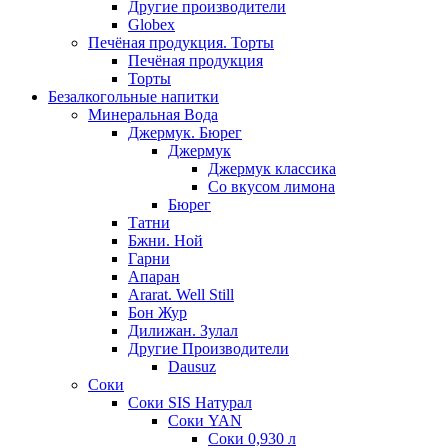
Другие производители
Globex
Печёная продукция. Торты
Печёная продукция
Торты
Безалкогольные напитки
Минеральная Вода
Джермук. Бюрег
Джермук
Джермук классика
Со вкусом лимона
Бюрег
Татни
Бжни. Ной
Гарни
Апаран
Ararat. Well Still
Бон Жур
Дилижан. Зулал
Другие Производители
Dausuz
Соки
Соки SIS Натурал
Соки YAN
Соки 0,930 л