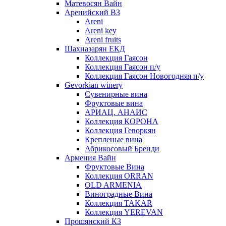
Матевосян Вайн
Аренийский ВЗ
Areni
Areni key
Areni fruits
Шахназарян ЕКД
Коллекция Гаясон
Коллекция Гаясон п/у
Коллекция Гаясон Новогодняя п/у
Gevorkian winery
Сувенирные вина
Фруктовые вина
АРИАЦ. АНАИС
Коллекция КОРОНА
Коллекция Геворкян
Крепленые вина
Абрикосовый Бренди
Армения Вайн
Фруктовые Вина
Коллекция ORRAN
OLD ARMENIA
Виноградные Вина
Коллекция TAKAR
Коллекция YEREVAN
Прошянский КЗ