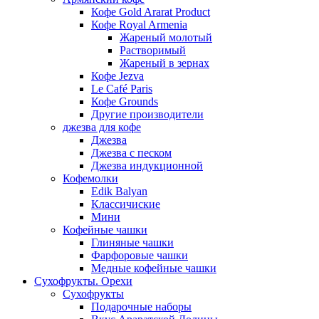
Кофе Gold Ararat Product
Кофе Royal Armenia
Жареный молотый
Растворимый
Жареный в зернах
Кофе Jezva
Le Café Paris
Кофе Grounds
Другие производители
джезва для кофе
Джезва
Джезва с песком
Джезва индукционной
Кофемолки
Edik Balyan
Классичиские
Мини
Кофейные чашки
Глиняные чашки
Фарфоровые чашки
Медные кофейные чашки
Сухофрукты. Орехи
Сухофрукты
Подарочные наборы