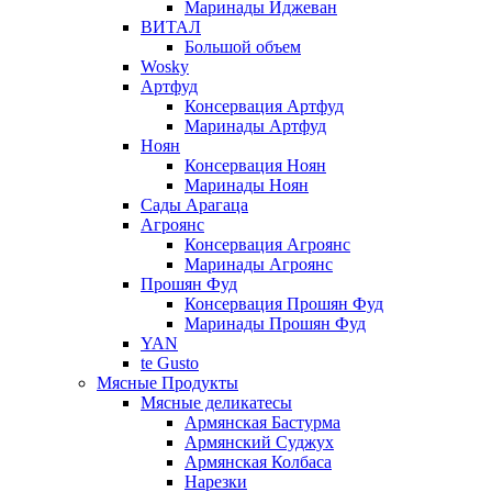
Маринады Иджеван
ВИТАЛ
Большой объем
Wosky
Артфуд
Консервация Артфуд
Маринады Артфуд
Ноян
Консервация Ноян
Маринады Ноян
Сады Арагаца
Агроянс
Консервация Агроянс
Маринады Агроянс
Прошян Фуд
Консервация Прошян Фуд
Маринады Прошян Фуд
YAN
te Gusto
Мясные Продукты
Мясные деликатесы
Армянская Бастурма
Армянский Суджух
Армянская Колбаса
Нарезки