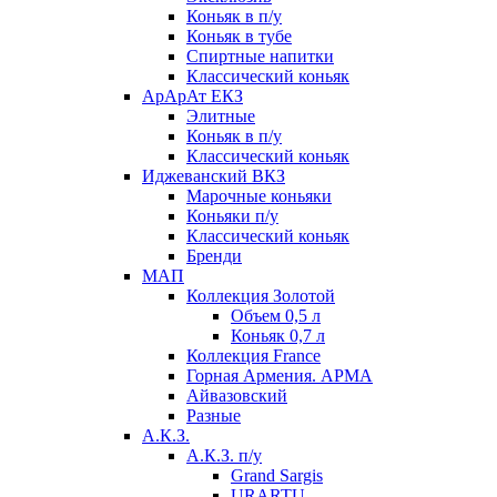
Коньяк в п/у
Коньяк в тубе
Спиртные напитки
Классический коньяк
АрАрАт ЕКЗ
Элитные
Коньяк в п/у
Классический коньяк
Иджеванский ВКЗ
Марочные коньяки
Коньяки п/у
Классический коньяк
Бренди
МАП
Коллекция Золотой
Объем 0,5 л
Коньяк 0,7 л
Коллекция France
Горная Армения. АРМА
Айвазовский
Разные
А.К.З.
А.К.З. п/у
Grand Sargis
URARTU