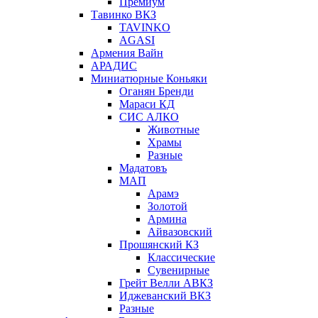
Премиум
Тавинко ВКЗ
TAVINKO
AGASI
Армения Вайн
АРАДИС
Миниатюрные Коньяки
Оганян Бренди
Мараси КД
СИС АЛКО
Животные
Храмы
Разные
Мадатовъ
МАП
Арамэ
Золотой
Армина
Айвазовский
Прошянский КЗ
Классические
Сувенирные
Грейт Велли АВКЗ
Иджеванский ВКЗ
Разные