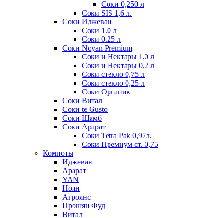
Соки 0,250 л
Соки SIS 1,6 л.
Соки Иджеван
Соки 1.0 л
Соки 0.25 л
Соки Noyan Premium
Соки и Нектары 1,0 л
Соки и Нектары 0,2 л
Соки стекло 0,75 л
Соки стекло 0,25 л
Соки Органик
Соки Витал
Соки te Gusto
Соки Шамб
Соки Арарат
Соки Tetra Pak 0,97л.
Соки Премиум ст. 0,75
Компоты
Иджеван
Арарат
YAN
Ноян
Агроянс
Прошян Фуд
Витал