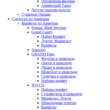
Прозрачная фасовка
Армянский Тараз
Другие производители
Сушеные Овощи
Сладости из Армении
Конфеты из Армении
Sonuar. Mark Sevouni
Grand Candy
Набор Конфет
Лукум. Мармелад
Конфеты
Арколад
GRAND Dian
Фрукты в шоколаде
Орехи в шоколаде
Драже в шоколаде
ШокоХит в шоколаде
Семечки в шоколаде
Наборы конфет
JOYCO
Наборы конфет
Сухофрукты в шоколаде
Мармелад. Лукум
Шоколадные плитки
Конфеты