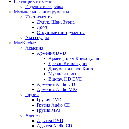
Ювелирные изделия
Изделия из серебра
Музыкальные инструменты
Инструменты
Дудук. Шви. Зурна.
Доол
Струнные инструменты
Аксессуары
MuzKavkaz
Армения
Армения DVD
Арменфильм Киностудия
Ереван Киностудия
Документальное Кино
Мультфильмы
Blu-ray. HD DVD
Армения Audio CD
Армения Audio MP3
Грузия
Грузия DVD
Грузия Audio CD
Грузия MP3
Адыгея
Адыгея DVD
Адыгея Audio CD