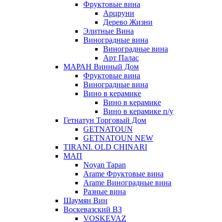
Фруктовые вина
Арцруни
Дерево Жизни
Элитные Вина
Виноградные вина
Виноградные вина
Арт Палас
МАРАН Винный Дом
Фруктовые вина
Виноградные вина
Вино в керамике
Вино в керамике
Вино в керамике п/у
Гетнатун Торговый Дом
GETNATOUN
GETNATOUN NEW
TIRANI. OLD CHINARI
МАП
Noyan Tapan
Arame Фруктовые вина
Arame Виноградные вина
Разные вина
Шаумян Вин
Воскевазский ВЗ
VOSKEVAZ