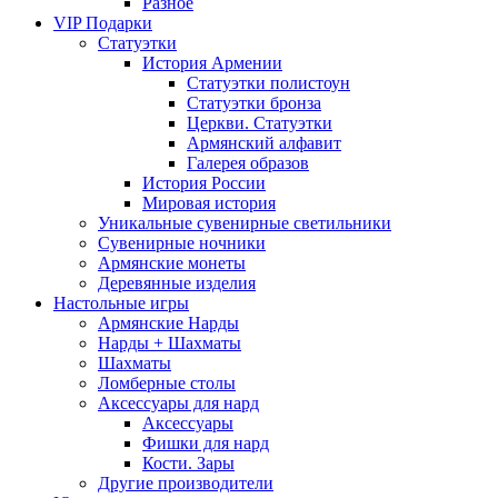
Разное
VIP Подарки
Статуэтки
История Армении
Статуэтки полистоун
Статуэтки бронза
Церкви. Статуэтки
Армянский алфавит
Галерея образов
История России
Мировая история
Уникальные сувенирные светильники
Сувенирные ночники
Армянские монеты
Деревянные изделия
Настольные игры
Армянские Нарды
Нарды + Шахматы
Шахматы
Ломберные столы
Аксессуары для нард
Аксессуары
Фишки для нард
Кости. Зары
Другие производители