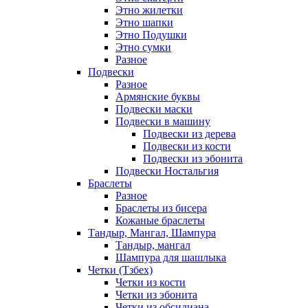
Этно жилетки
Этно шапки
Этно Подушки
Этно сумки
Разное
Подвески
Разное
Армянские буквы
Подвески маски
Подвески в машину
Подвески из дерева
Подвески из кости
Подвески из эбонита
Подвески Ностальгия
Браслеты
Разное
Браслеты из бисера
Кожаные браслеты
Тандыр, Мангал, Шампура
Тандыр, мангал
Шампура для шашлыка
Четки (Тзбех)
Четки из кости
Четки из эбонита
Четки из обсидиана