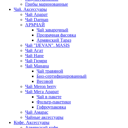
Грибы маринованные
Чай. Аксессуары
Чай Арарат
Чай Darman
АРМЧАЙ
Чай заварочный
Прозрачная фасовка
Армянский Тараз
Чай "IJEVAN". MASIS
Чай Агат
Чай Нане
Чай Гюмри
Чай Манана
Чай травяной
Био-сертифицированный
Весовой
Чай Meron berry
Чай Мега Арарат
Чай в пакете
Фильтр-пакетики
Гофроупаковка
Чай Амарас
Чайные аксессуары
Кофе. Аксессуары
Армянский кофе