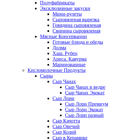
Полуфабрикаты
Эксклюзивные закуски
Мини-рулеты
Сыровяленая вырезка
Говядина сыровяленая
Свинина сыровяленая
Мясные Консервации
Готовые блюда и обеды
Долма
Хаш. Рубец
Ариса. Кавурма
Маринованные
Кисломолочные Продукты
Сыры
Сыр Чанах
Сыр Чанах в ведре
Сыр Чанах Экокат
Сыр Лори
Сыр Лори Премиум
Сыр Лори Экокат
Сыр Лори разный
Сыр Качотта
Сыр Овечий
Сыр Козий
Сыр в Керамике