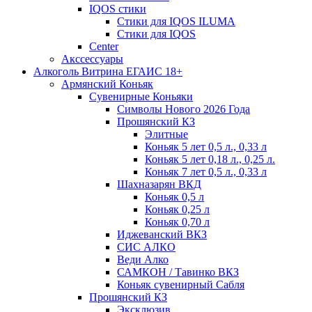
IQOS стики
Стики для IQOS ILUMA
Стики для IQOS
Сenter
Акссессуары
Алкоголь Витрина ЕГАИС 18+
Армянский Коньяк
Сувенирные Коньяки
Символы Нового 2026 Года
Прошянский КЗ
Элитные
Коньяк 5 лет 0,5 л., 0,33 л
Коньяк 5 лет 0,18 л., 0,25 л.
Коньяк 7 лет 0,5 л., 0,33 л
Шахназарян ВКД
Коньяк 0,5 л
Коньяк 0,25 л
Коньяк 0,70 л
Иджеванский ВКЗ
СИС АЛКО
Веди Алко
САМКОН / Тавинко ВКЗ
Коньяк сувенирный Сабля
Прошянский КЗ
Эксклюзив