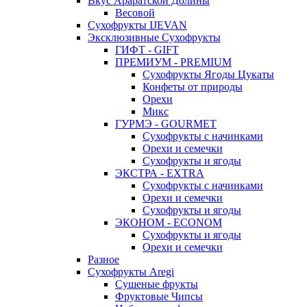
Вкус Араратской Долины
Весовой
Сухофрукты IJEVAN
Эксклюзивные Сухофрукты
ГИФТ - GIFT
ПРЕМИУМ - PREMIUM
Сухофрукты Ягоды Цукаты
Конфеты от природы
Орехи
Микс
ГУРМЭ - GOURMET
Сухофрукты с начинками
Орехи и семечки
Сухофрукты и ягоды
ЭКСТРА - EXTRA
Сухофрукты с начинками
Орехи и семечки
Сухофрукты и ягоды
ЭКОНОМ - ECONOM
Сухофрукты и ягоды
Орехи и семечки
Разное
Сухофрукты Aregi
Сушеные фрукты
Фруктовые Чипсы