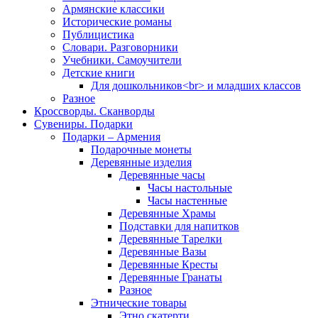
Армянские классики
Исторические романы
Публицистика
Словари. Разговорники
Учебники. Самоучители
Детские книги
Для дошкольников<br> и младших классов
Разное
Кроссворды. Сканворды
Сувениры. Подарки
Подарки – Армения
Подарочные монеты
Деревянные изделия
Деревянные часы
Часы настольные
Часы настенные
Деревянные Храмы
Подставки для напитков
Деревянные Тарелки
Деревянные Вазы
Деревянные Кресты
Деревянные Гранаты
Разное
Этнические товары
Этно скатерти