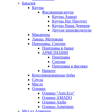
Бакалея
Крупы
Фасованная крупа
Крупы Арарат
Крупы Нат Продукт
Крупы Наша Деревня
Другие производители
Макароны
Лаваш. Матнакаш
Приправы. Специи
Приправы в банке
АРМСПЕЦИИ
Приправы
Специи
Приправы в фасовке
Hamove
Консервированные бобы
Соусы
Масло
Оливки
Оливки "Arm Eco"
Оливки AMADO
Оливки Aiello
Оливки Armenium
Мед из Армении