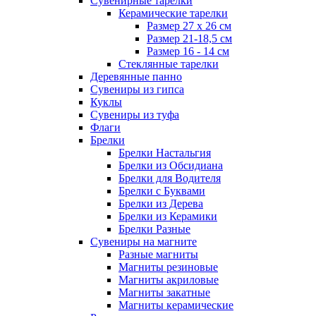
Сувенирные тарелки
Керамические тарелки
Размер 27 х 26 см
Размер 21-18,5 см
Размер 16 - 14 см
Стеклянные тарелки
Деревянные панно
Сувениры из гипса
Куклы
Сувениры из туфа
Флаги
Брелки
Брелки Настальгия
Брелки из Обсидиана
Брелки для Водителя
Брелки с Буквами
Брелки из Дерева
Брелки из Керамики
Брелки Разные
Сувениры на магните
Разные магниты
Магниты резиновые
Магниты акриловые
Магниты закатные
Магниты керамические