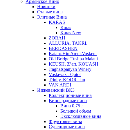
Армянское Вино
Новинки
Старые вина
Элитные Вина
KARAS
Karas
Karas New
ZORAH
ALLURIA. TAKRI.
BERDASHEN
Kataro.Hin Areni.Voskeni
Old Bridge.Tushpa.Malani
KEUSH. Z’art. KOUASH
Jraghatspanyan Winery
Voskevaz - Qotot
Trinity. KOOR. Jan
VAN ARDI
Иджеванский ВКЗ
Коллекционные вина
Виноградные вина
Вина 0,75 л
Большой объем
Эксклюзивные вина
Фруктовые вина
Cувенирные вина