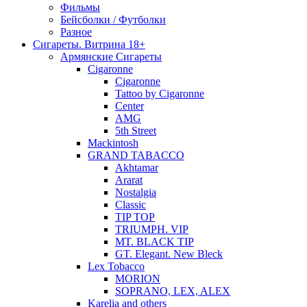
Фильмы
Бейсболки / Футболки
Разное
Сигареты. Витрина 18+
Армянские Сигареты
Cigaronne
Cigaronne
Tattoo by Cigaronne
Center
AMG
5th Street
Mackintosh
GRAND TABACCO
Akhtamar
Ararat
Nostalgia
Classic
TIP TOP
TRIUMPH. VIP
MT. BLACK TIP
GT. Elegant. New Bleck
Lex Tobacco
MORION
SOPRANO, LEX, ALEX
Karelia and others