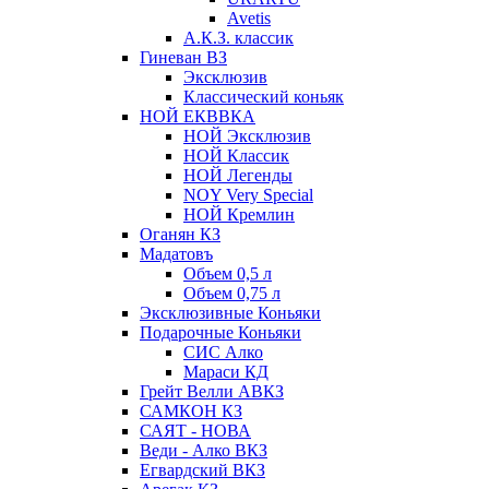
Avetis
А.К.З. классик
Гиневан ВЗ
Эксклюзив
Классический коньяк
НОЙ ЕКВВКА
НОЙ Эксклюзив
НОЙ Классик
НОЙ Легенды
NOY Very Speсial
НОЙ Кремлин
Оганян КЗ
Мадатовъ
Объем 0,5 л
Объем 0,75 л
Эксклюзивные Коньяки
Подарочные Коньяки
СИС Алко
Мараси КД
Грейт Велли АВКЗ
САМКОН КЗ
САЯТ - НОВА
Веди - Алко ВКЗ
Егвардский ВКЗ