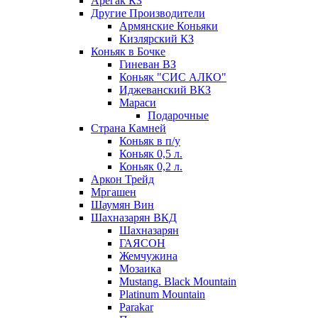
Арегак КЗ
Другие Производители
Армянские Коньяки
Кизлярский КЗ
Коньяк в Бочке
Гиневан ВЗ
Коньяк "СИС АЛКО"
Иджеванский ВКЗ
Мараси
Подарочные
Страна Камней
Коньяк в п/у
Коньяк 0,5 л.
Коньяк 0,2 л.
Аркон Трейд
Мргашен
Шаумян Вин
Шахназарян ВКД
Шахназарян
ГАЯСОН
Жемчужина
Мозаика
Mustang. Black Mountain
Platinum Mountain
Parakar