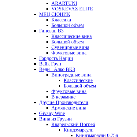
ARARTUNI
VOSKEVAZ ELITE
МЕЦ СЮНИК
Классика
Большой объем
Гиневан ВЗ
Классические вина
Большой объем
Сувенирные вина
Фруктовые вина
Гордость Нации
Вайк Груп
Веди - Алко ВКЗ
Виноградные вина
Классические
Большой объем
Фруктовые вина
В керамике
Другие Производители
Армянские вина
Givany Wine
Вина из Грузии
Кварельский Погреб
Киндзмараули
Киндзмараули 0,75л