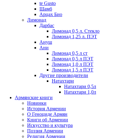
te Gusto
Шамб
Арцах Био
Лимонад
Дарбас
Лимонад 0,5 л. Стекло
Лимонад 1,25 л. ПЭТ
Ануш
Ани
Лимонад 0,5 л ст
Лимонад 0,5 л ПЭТ
Лимонад 1,0 л ПЭТ
Лимонад 1,5 л ПЭТ
Другие производители
Натахтари
Натахтари 0,5л
Натахтари 1,0л
Армянские книги
Новинки
История Армении
О Геноциде Армян
Книги об Армении
Иcкусство и культура
Поэзия Армении
Религия Армении