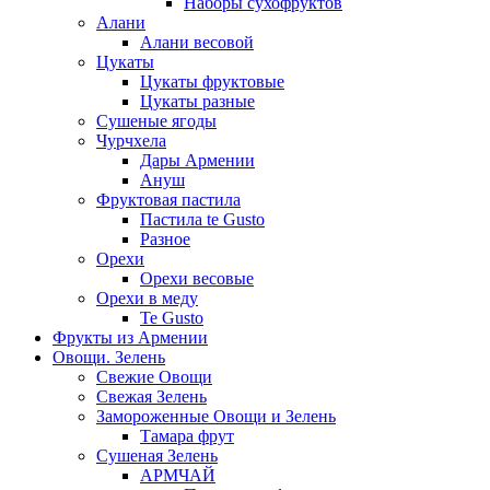
Наборы сухофруктов
Алани
Алани весовой
Цукаты
Цукаты фруктовые
Цукаты разные
Сушеные ягоды
Чурчхела
Дары Армении
Ануш
Фруктовая пастила
Пастила te Gusto
Разное
Орехи
Орехи весовые
Орехи в меду
Te Gusto
Фрукты из Армении
Овощи. Зелень
Свежие Овощи
Свежая Зелень
Замороженные Овощи и Зелень
Тамара фрут
Сушеная Зелень
АРМЧАЙ