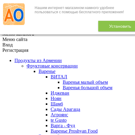
Нашим интернет-магазином намного удобнее
+7 (495) 646-888-1
пользоваться с помощью бесплатного приложения!
В корзине
0
товаров
Установить
x
Меню каталога
Меню сайта
Вход
Регистрация
Продукты из Армении
Фруктовые консервации
Варенье
ВИТАЛ
Варенья малый объем
Варенья большой объем
Иджеван
Ноян
Шамб
Сады Арагаца
Агроянс
te Gusto
Варга - Фуд
Варенье Proshyan Food