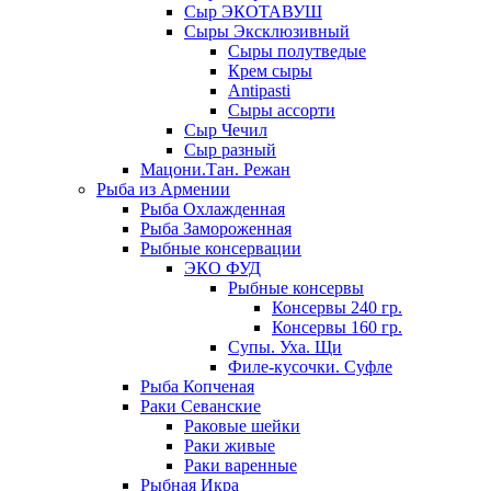
Сыр ЭКОТАВУШ
Сыры Эксклюзивный
Сыры полутведые
Крем сыры
Antipasti
Сыры ассорти
Сыр Чечил
Сыр разный
Мацони.Тан. Режан
Рыба из Армении
Рыба Охлажденная
Рыба Замороженная
Рыбные консервации
ЭКО ФУД
Рыбные консервы
Консервы 240 гр.
Консервы 160 гр.
Супы. Уха. Щи
Филе-кусочки. Суфле
Рыба Копченая
Раки Севанские
Раковые шейки
Раки живые
Раки варенные
Рыбная Икра