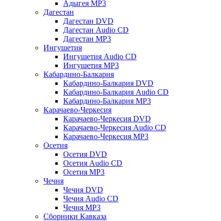
Адыгея MP3
Дагестан
Дагестан DVD
Дагестан Audio CD
Дагестан MP3
Ингушетия
Ингушетия Audio CD
Ингушетия MP3
Кабардино-Балкария
Кабардино-Балкария DVD
Кабардино-Балкария Audio CD
Кабардино-Балкария MP3
Карачаево-Черкесия
Карачаево-Черкесия DVD
Карачаево-Черкесия Audio CD
Карачаево-Черкесия MP3
Осетия
Осетия DVD
Осетия Audio CD
Осетия MP3
Чечня
Чечня DVD
Чечня Audio CD
Чечня MP3
Сборники Кавказа