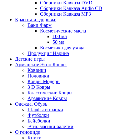
Сборники Кавказа DVD
Сборники Кавказа Audio CD
Сборники Кавказа MP3
Красота и здоровье
Ваки Фарм
Косметические масла
100 мл
50 мл
Косметика для ухода
Продукция Наринэ
Детские игры
Армянские Этно Ковры
Коврики
Половики
Ковры Модерн
3 D Ковры
Классические Ковры
Армянские Ковры
Одежда. Обувь
Шарфы и шапки
Футболки
Бейсболки
Этно масики балетки
О геноциде
Книги