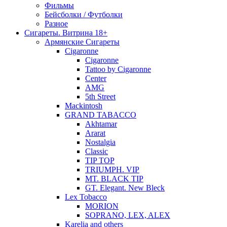
Фильмы
Бейсболки / Футболки
Разное
Сигареты. Витрина 18+
Армянские Сигареты
Cigaronne
Cigaronne
Tattoo by Cigaronne
Center
AMG
5th Street
Mackintosh
GRAND TABACCO
Akhtamar
Ararat
Nostalgia
Classic
TIP TOP
TRIUMPH. VIP
MT. BLACK TIP
GT. Elegant. New Bleck
Lex Tobacco
MORION
SOPRANO, LEX, ALEX
Karelia and others