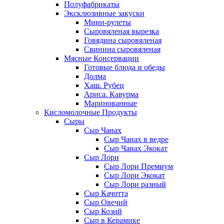
Полуфабрикаты
Эксклюзивные закуски
Мини-рулеты
Сыровяленая вырезка
Говядина сыровяленая
Свинина сыровяленая
Мясные Консервации
Готовые блюда и обеды
Долма
Хаш. Рубец
Ариса. Кавурма
Маринованные
Кисломолочные Продукты
Сыры
Сыр Чанах
Сыр Чанах в ведре
Сыр Чанах Экокат
Сыр Лори
Сыр Лори Премиум
Сыр Лори Экокат
Сыр Лори разный
Сыр Качотта
Сыр Овечий
Сыр Козий
Сыр в Керамике