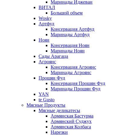
Маринады Иджеван
ВИТАЛ
Большой объем
Wosky
Артфуд
Консервация Артфуд
Маринады Артфуд
Ноян
Консервация Ноян
Маринады Ноян
Сады Арагаца
Агроянс
Консервация Агроянс
Маринады Агроянс
Прошян Фуд
Консервация Прошян Фуд
Маринады Прошян Фуд
YAN
te Gusto
Мясные Продукты
Мясные деликатесы
Армянская Бастурма
Армянский Суджух
Армянская Колбаса
Нарезки