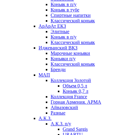
Коньяк в п/у
Коньяк в тубе
Спиртные напитки
Классический коньяк
АрАрАт ЕКЗ
Элитные
Коньяк в п/у
Классический коньяк
Иджеванский ВКЗ
Марочные коньяки
Коньяки п/у
Классический коньяк
Бренди
МАП
Коллекция Золотой
Объем 0,5 л
Коньяк 0,7 л
Коллекция France
Горная Армения. АРМА
Айвазовский
Разные
А.К.З.
А.К.З. п/у
Grand Sargis
URARTU