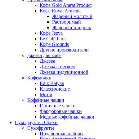
Кофе Gold Ararat Product
Кофе Royal Armenia
Жареный молотый
Растворимый
Жареный в зернах
Кофе Jezva
Le Café Paris
Кофе Grounds
Другие производители
джезва для кофе
Джезва
Джезва с песком
Джезва индукционной
Кофемолки
Edik Balyan
Классичиские
Мини
Кофейные чашки
Глиняные чашки
Фарфоровые чашки
Медные кофейные чашки
Сухофрукты. Орехи
Сухофрукты
Подарочные наборы