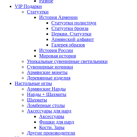
Разное
VIP Подарки
Статуэтки
История Армении
Статуэтки полистоун
Статуэтки бронза
Церкви. Статуэтки
Армянский алфавит
Галерея образов
История России
Мировая история
Уникальные сувенирные светильники
Сувенирные ночники
Армянские монеты
Деревянные изделия
Настольные игры
Армянские Нарды
Нарды + Шахматы
Шахматы
Ломберные столы
Аксессуары для нард
Аксессуары
Фишки для нард
Кости. Зары
Другие производители