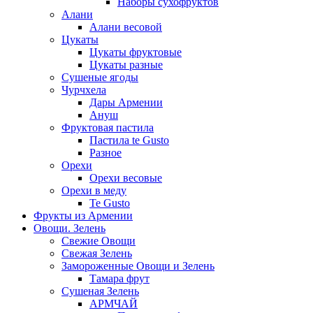
Наборы сухофруктов
Алани
Алани весовой
Цукаты
Цукаты фруктовые
Цукаты разные
Сушеные ягоды
Чурчхела
Дары Армении
Ануш
Фруктовая пастила
Пастила te Gusto
Разное
Орехи
Орехи весовые
Орехи в меду
Te Gusto
Фрукты из Армении
Овощи. Зелень
Свежие Овощи
Свежая Зелень
Замороженные Овощи и Зелень
Тамара фрут
Сушеная Зелень
АРМЧАЙ