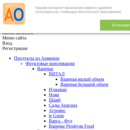
Нашим интернет-магазином намного удобнее
+7 (495) 646-888-1
пользоваться с помощью бесплатного приложения!
В корзине
0
товаров
Установи
x
Меню каталога
Меню сайта
Вход
Регистрация
Продукты из Армении
Фруктовые консервации
Варенье
ВИТАЛ
Варенья малый объем
Варенья большой объем
Иджеван
Ноян
Шамб
Сады Арагаца
Агроянс
te Gusto
Варга - Фуд
Варенье Proshyan Food