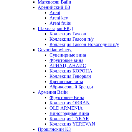
Матевосян Вайн
Аренийский ВЗ
Areni
Areni key
Areni fruits
Шахназарян ЕКД
Коллекция Гаясон
Коллекция Гаясон п/у
Коллекция Гаясон Новогодняя п/у
Gevorkian winery
Сувенирные вина
Фруктовые вина
АРИАЦ. АНАИС
Коллекция КОРОНА
Коллекция Геворкян
Крепленые вина
Абрикосовый Бренди
Армения Вайн
Фруктовые Вина
Коллекция ORRAN
OLD ARMENIA
Виноградные Вина
Коллекция TAKAR
Коллекция YEREVAN
Прошянский КЗ