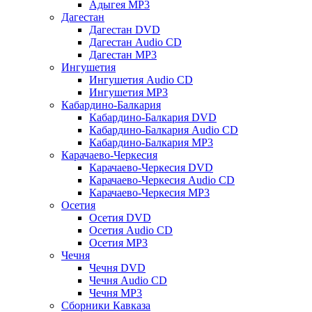
Адыгея MP3
Дагестан
Дагестан DVD
Дагестан Audio CD
Дагестан MP3
Ингушетия
Ингушетия Audio CD
Ингушетия MP3
Кабардино-Балкария
Кабардино-Балкария DVD
Кабардино-Балкария Audio CD
Кабардино-Балкария MP3
Карачаево-Черкесия
Карачаево-Черкесия DVD
Карачаево-Черкесия Audio CD
Карачаево-Черкесия MP3
Осетия
Осетия DVD
Осетия Audio CD
Осетия MP3
Чечня
Чечня DVD
Чечня Audio CD
Чечня MP3
Сборники Кавказа