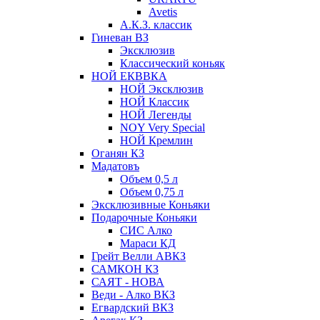
Avetis
А.К.З. классик
Гиневан ВЗ
Эксклюзив
Классический коньяк
НОЙ ЕКВВКА
НОЙ Эксклюзив
НОЙ Классик
НОЙ Легенды
NOY Very Speсial
НОЙ Кремлин
Оганян КЗ
Мадатовъ
Объем 0,5 л
Объем 0,75 л
Эксклюзивные Коньяки
Подарочные Коньяки
СИС Алко
Мараси КД
Грейт Велли АВКЗ
САМКОН КЗ
САЯТ - НОВА
Веди - Алко ВКЗ
Егвардский ВКЗ