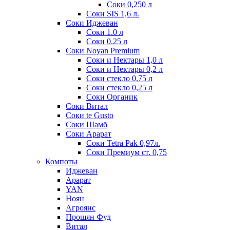
Соки 0,250 л
Соки SIS 1,6 л.
Соки Иджеван
Соки 1.0 л
Соки 0.25 л
Соки Noyan Premium
Соки и Нектары 1,0 л
Соки и Нектары 0,2 л
Соки стекло 0,75 л
Соки стекло 0,25 л
Соки Органик
Соки Витал
Соки te Gusto
Соки Шамб
Соки Арарат
Соки Tetra Pak 0,97л.
Соки Премиум ст. 0,75
Компоты
Иджеван
Арарат
YAN
Ноян
Агроянс
Прошян Фуд
Витал