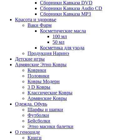
Сборники Кавказа DVD
Сборники Кавказа Audio CD
Сборники Кавказа MP3
Красота и здоровье
Ваки Фарм
Косметические масла
100 мл
50 мл
Косметика для ухода
Продукция Наринэ
Детские игры
Армянские Этно Ковры
Коврики
Половики
Ковры Модерн
3 D Ковры
Классические Ковры
Армянские Ковры
Одежда. Обувь
Шарфы и шапки
Футболки
Бейсболки
Этно масики балетки
О геноциде
Книги