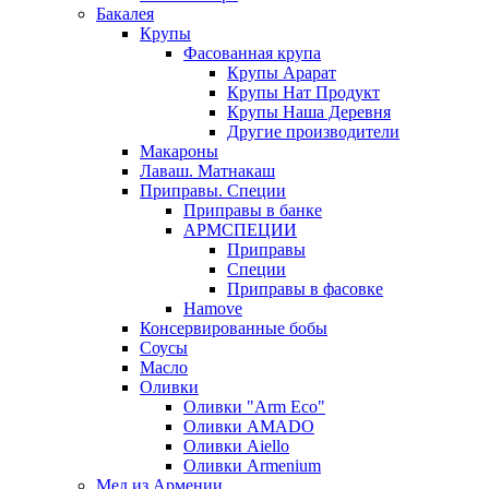
Бакалея
Крупы
Фасованная крупа
Крупы Арарат
Крупы Нат Продукт
Крупы Наша Деревня
Другие производители
Макароны
Лаваш. Матнакаш
Приправы. Специи
Приправы в банке
АРМСПЕЦИИ
Приправы
Специи
Приправы в фасовке
Hamove
Консервированные бобы
Соусы
Масло
Оливки
Оливки "Arm Eco"
Оливки AMADO
Оливки Aiello
Оливки Armenium
Мед из Армении