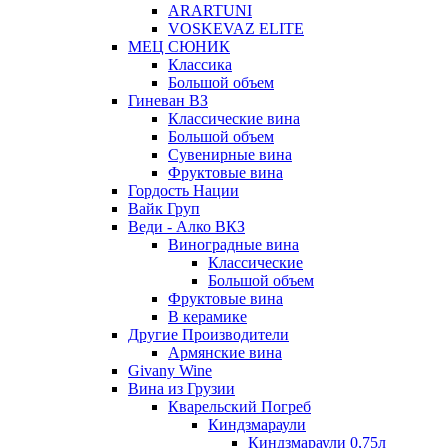
ARARTUNI
VOSKEVAZ ELITE
МЕЦ СЮНИК
Классика
Большой объем
Гиневан ВЗ
Классические вина
Большой объем
Сувенирные вина
Фруктовые вина
Гордость Нации
Вайк Груп
Веди - Алко ВКЗ
Виноградные вина
Классические
Большой объем
Фруктовые вина
В керамике
Другие Производители
Армянские вина
Givany Wine
Вина из Грузии
Кварельский Погреб
Киндзмараули
Киндзмараули 0,75л