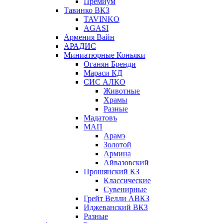
Премиум
Тавинко ВКЗ
TAVINKO
AGASI
Армения Вайн
АРАДИС
Миниатюрные Коньяки
Оганян Бренди
Мараси КД
СИС АЛКО
Животные
Храмы
Разные
Мадатовъ
МАП
Арамэ
Золотой
Армина
Айвазовский
Прошянский КЗ
Классические
Сувенирные
Грейт Велли АВКЗ
Иджеванский ВКЗ
Разные