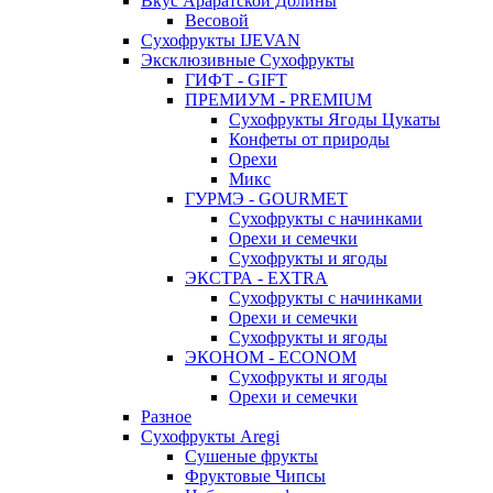
Вкус Араратской Долины
Весовой
Сухофрукты IJEVAN
Эксклюзивные Сухофрукты
ГИФТ - GIFT
ПРЕМИУМ - PREMIUM
Сухофрукты Ягоды Цукаты
Конфеты от природы
Орехи
Микс
ГУРМЭ - GOURMET
Сухофрукты с начинками
Орехи и семечки
Сухофрукты и ягоды
ЭКСТРА - EXTRA
Сухофрукты с начинками
Орехи и семечки
Сухофрукты и ягоды
ЭКОНОМ - ECONOM
Сухофрукты и ягоды
Орехи и семечки
Разное
Сухофрукты Aregi
Сушеные фрукты
Фруктовые Чипсы