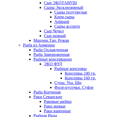
Сыр ЭКОТАВУШ
Сыры Эксклюзивный
Сыры полутведые
Крем сыры
Antipasti
Сыры ассорти
Сыр Чечил
Сыр разный
Мацони.Тан. Режан
Рыба из Армении
Рыба Охлажденная
Рыба Замороженная
Рыбные консервации
ЭКО ФУД
Рыбные консервы
Консервы 240 гр.
Консервы 160 гр.
Супы. Уха. Щи
Филе-кусочки. Суфле
Рыба Копченая
Раки Севанские
Раковые шейки
Раки живые
Раки варенные
Рыбная Икра