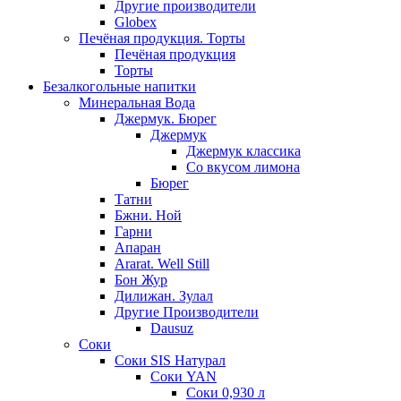
Другие производители
Globex
Печёная продукция. Торты
Печёная продукция
Торты
Безалкогольные напитки
Минеральная Вода
Джермук. Бюрег
Джермук
Джермук классика
Со вкусом лимона
Бюрег
Татни
Бжни. Ной
Гарни
Апаран
Ararat. Well Still
Бон Жур
Дилижан. Зулал
Другие Производители
Dausuz
Соки
Соки SIS Натурал
Соки YAN
Соки 0,930 л