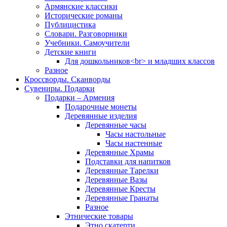
Армянские классики
Исторические романы
Публицистика
Словари. Разговорники
Учебники. Самоучители
Детские книги
Для дошкольников<br> и младших классов
Разное
Кроссворды. Сканворды
Сувениры. Подарки
Подарки – Армения
Подарочные монеты
Деревянные изделия
Деревянные часы
Часы настольные
Часы настенные
Деревянные Храмы
Подставки для напитков
Деревянные Тарелки
Деревянные Вазы
Деревянные Кресты
Деревянные Гранаты
Разное
Этнические товары
Этно скатерти