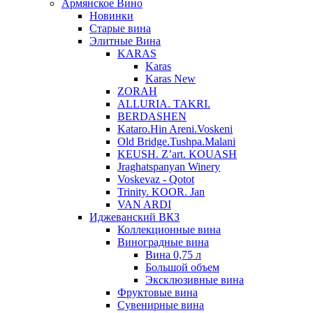
Армянское Вино
Новинки
Старые вина
Элитные Вина
KARAS
Karas
Karas New
ZORAH
ALLURIA. TAKRI.
BERDASHEN
Kataro.Hin Areni.Voskeni
Old Bridge.Tushpa.Malani
KEUSH. Z’art. KOUASH
Jraghatspanyan Winery
Voskevaz - Qotot
Trinity. KOOR. Jan
VAN ARDI
Иджеванский ВКЗ
Коллекционные вина
Виноградные вина
Вина 0,75 л
Большой объем
Эксклюзивные вина
Фруктовые вина
Cувенирные вина