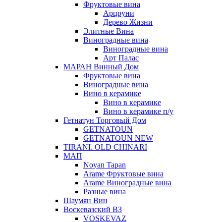
Фруктовые вина
Арцруни
Дерево Жизни
Элитные Вина
Виноградные вина
Виноградные вина
Арт Палас
МАРАН Винный Дом
Фруктовые вина
Виноградные вина
Вино в керамике
Вино в керамике
Вино в керамике п/у
Гетнатун Торговый Дом
GETNATOUN
GETNATOUN NEW
TIRANI. OLD CHINARI
МАП
Noyan Tapan
Arame Фруктовые вина
Arame Виноградные вина
Разные вина
Шаумян Вин
Воскевазский ВЗ
VOSKEVAZ