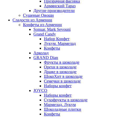
Прозрачная фасовка
Армянский Тараз
Другие производители
Сушеные Овощи
Сладости из Армении
Конфеты из Армении
Sonuar. Mark Sevouni
Grand Candy
Набор Конфет
Лукум. Мармелад
Конфеты
Арколад
GRAND Dian
Фрукты в шоколаде
Орехи в шоколаде
Драже в шоколаде
ШокоХит в шоколаде
Семечки в шоколаде
Наборы конфет
JOYCO
Наборы конфет
Сухофрукты в шоколаде
Мармелад. Лукум
Шоколадные плитки
Конфеты