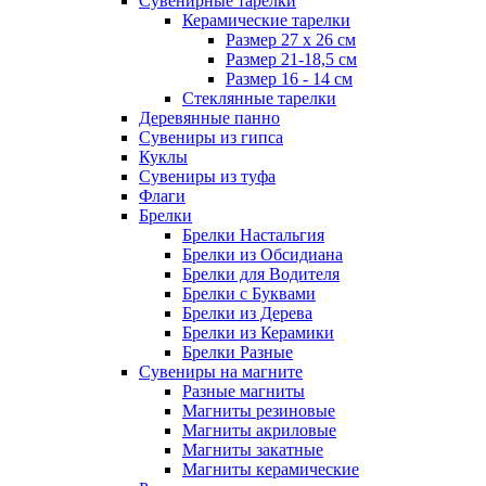
Сувенирные тарелки
Керамические тарелки
Размер 27 х 26 см
Размер 21-18,5 см
Размер 16 - 14 см
Стеклянные тарелки
Деревянные панно
Сувениры из гипса
Куклы
Сувениры из туфа
Флаги
Брелки
Брелки Настальгия
Брелки из Обсидиана
Брелки для Водителя
Брелки с Буквами
Брелки из Дерева
Брелки из Керамики
Брелки Разные
Сувениры на магните
Разные магниты
Магниты резиновые
Магниты акриловые
Магниты закатные
Магниты керамические