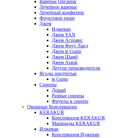
Варенье Органик
Лечебное варенье
Лечебный конфитюр
Фруктовое пюре
Джем
Иджеван
Джем YAN
Джем Агроянс
Джем Фрут Ланд
Джем te Gusto
Джем Шамб
Джем Ararat
Другие производители
Ягоды протёртые
te Gusto
Сиропы
Дошаб
Разные сиропы
Фрукты в сиропе
Овощные Консервации
KERAKUR
Консервация KERAKUR
Маринады KERAKUR
Иджеван
Консервация Иджеван