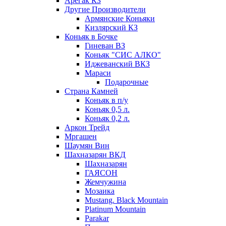
Арегак КЗ
Другие Производители
Армянские Коньяки
Кизлярский КЗ
Коньяк в Бочке
Гиневан ВЗ
Коньяк "СИС АЛКО"
Иджеванский ВКЗ
Мараси
Подарочные
Страна Камней
Коньяк в п/у
Коньяк 0,5 л.
Коньяк 0,2 л.
Аркон Трейд
Мргашен
Шаумян Вин
Шахназарян ВКД
Шахназарян
ГАЯСОН
Жемчужина
Мозаика
Mustang. Black Mountain
Platinum Mountain
Parakar