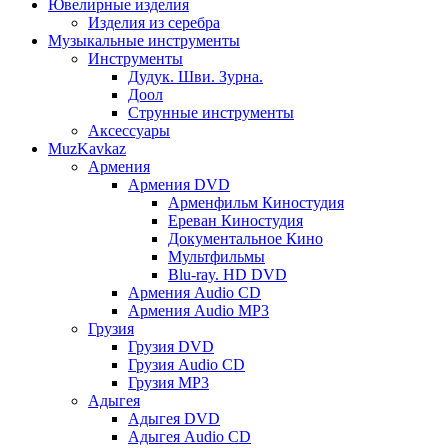
Ювелирные изделия
Изделия из серебра
Музыкальные инструменты
Инструменты
Дудук. Шви. Зурна.
Доол
Струнные инструменты
Аксессуары
MuzKavkaz
Армения
Армения DVD
Арменфильм Киностудия
Ереван Киностудия
Документальное Кино
Мультфильмы
Blu-ray. HD DVD
Армения Audio CD
Армения Audio MP3
Грузия
Грузия DVD
Грузия Audio CD
Грузия MP3
Адыгея
Адыгея DVD
Адыгея Audio CD