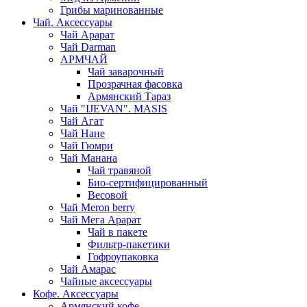
Грибы маринованные
Чай. Аксессуары
Чай Арарат
Чай Darman
АРМЧАЙ
Чай заварочный
Прозрачная фасовка
Армянский Тараз
Чай "IJEVAN". MASIS
Чай Агат
Чай Нане
Чай Гюмри
Чай Манана
Чай травяной
Био-сертифицированный
Весовой
Чай Meron berry
Чай Мега Арарат
Чай в пакете
Фильтр-пакетики
Гофроупаковка
Чай Амарас
Чайные аксессуары
Кофе. Аксессуары
Армянский кофе