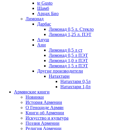
te Gusto
Шамб
Арцах Био
Лимонад
Дарбас
Лимонад 0,5 л. Стекло
Лимонад 1,25 л. ПЭТ
Ануш
Ани
Лимонад 0,5 л ст
Лимонад 0,5 л ПЭТ
Лимонад 1,0 л ПЭТ
Лимонад 1,5 л ПЭТ
Другие производители
Натахтари
Натахтари 0,5л
Натахтари 1,0л
Армянские книги
Новинки
История Армении
О Геноциде Армян
Книги об Армении
Иcкусство и культура
Поэзия Армении
Религия Армении