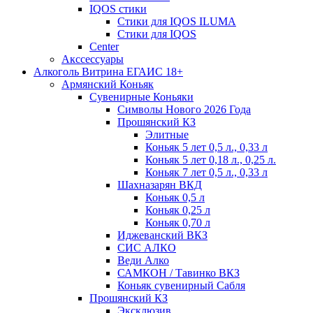
IQOS стики
Стики для IQOS ILUMA
Стики для IQOS
Сenter
Акссессуары
Алкоголь Витрина ЕГАИС 18+
Армянский Коньяк
Сувенирные Коньяки
Символы Нового 2026 Года
Прошянский КЗ
Элитные
Коньяк 5 лет 0,5 л., 0,33 л
Коньяк 5 лет 0,18 л., 0,25 л.
Коньяк 7 лет 0,5 л., 0,33 л
Шахназарян ВКД
Коньяк 0,5 л
Коньяк 0,25 л
Коньяк 0,70 л
Иджеванский ВКЗ
СИС АЛКО
Веди Алко
САМКОН / Тавинко ВКЗ
Коньяк сувенирный Сабля
Прошянский КЗ
Эксклюзив