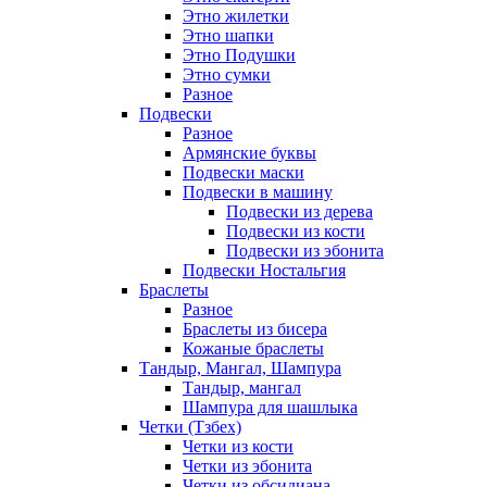
Этно жилетки
Этно шапки
Этно Подушки
Этно сумки
Разное
Подвески
Разное
Армянские буквы
Подвески маски
Подвески в машину
Подвески из дерева
Подвески из кости
Подвески из эбонита
Подвески Ностальгия
Браслеты
Разное
Браслеты из бисера
Кожаные браслеты
Тандыр, Мангал, Шампура
Тандыр, мангал
Шампура для шашлыка
Четки (Тзбех)
Четки из кости
Четки из эбонита
Четки из обсидиана