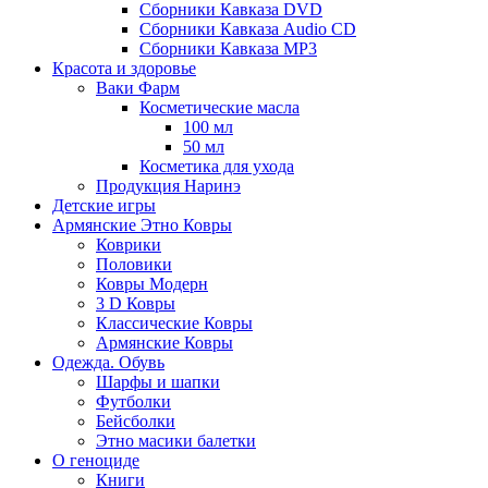
Сборники Кавказа DVD
Сборники Кавказа Audio CD
Сборники Кавказа MP3
Красота и здоровье
Ваки Фарм
Косметические масла
100 мл
50 мл
Косметика для ухода
Продукция Наринэ
Детские игры
Армянские Этно Ковры
Коврики
Половики
Ковры Модерн
3 D Ковры
Классические Ковры
Армянские Ковры
Одежда. Обувь
Шарфы и шапки
Футболки
Бейсболки
Этно масики балетки
О геноциде
Книги