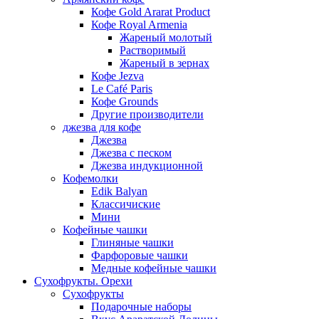
Кофе Gold Ararat Product
Кофе Royal Armenia
Жареный молотый
Растворимый
Жареный в зернах
Кофе Jezva
Le Café Paris
Кофе Grounds
Другие производители
джезва для кофе
Джезва
Джезва с песком
Джезва индукционной
Кофемолки
Edik Balyan
Классичиские
Мини
Кофейные чашки
Глиняные чашки
Фарфоровые чашки
Медные кофейные чашки
Сухофрукты. Орехи
Сухофрукты
Подарочные наборы