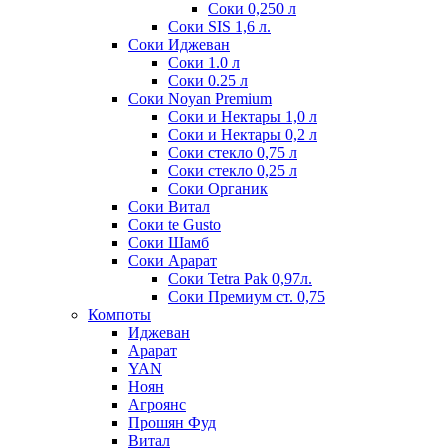
Соки 0,250 л
Соки SIS 1,6 л.
Соки Иджеван
Соки 1.0 л
Соки 0.25 л
Соки Noyan Premium
Соки и Нектары 1,0 л
Соки и Нектары 0,2 л
Соки стекло 0,75 л
Соки стекло 0,25 л
Соки Органик
Соки Витал
Соки te Gusto
Соки Шамб
Соки Арарат
Соки Tetra Pak 0,97л.
Соки Премиум ст. 0,75
Компоты
Иджеван
Арарат
YAN
Ноян
Агроянс
Прошян Фуд
Витал