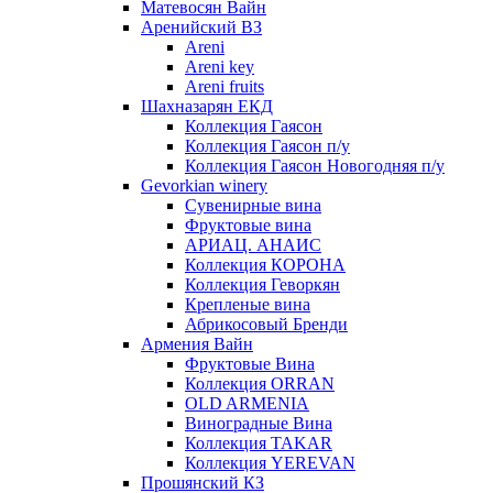
Матевосян Вайн
Аренийский ВЗ
Areni
Areni key
Areni fruits
Шахназарян ЕКД
Коллекция Гаясон
Коллекция Гаясон п/у
Коллекция Гаясон Новогодняя п/у
Gevorkian winery
Сувенирные вина
Фруктовые вина
АРИАЦ. АНАИС
Коллекция КОРОНА
Коллекция Геворкян
Крепленые вина
Абрикосовый Бренди
Армения Вайн
Фруктовые Вина
Коллекция ORRAN
OLD ARMENIA
Виноградные Вина
Коллекция TAKAR
Коллекция YEREVAN
Прошянский КЗ