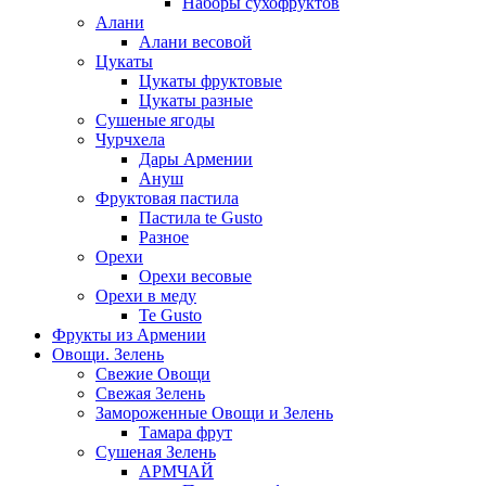
Наборы сухофруктов
Алани
Алани весовой
Цукаты
Цукаты фруктовые
Цукаты разные
Сушеные ягоды
Чурчхела
Дары Армении
Ануш
Фруктовая пастила
Пастила te Gusto
Разное
Орехи
Орехи весовые
Орехи в меду
Te Gusto
Фрукты из Армении
Овощи. Зелень
Свежие Овощи
Свежая Зелень
Замороженные Овощи и Зелень
Тамара фрут
Сушеная Зелень
АРМЧАЙ