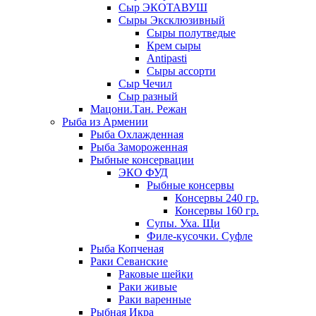
Сыр ЭКОТАВУШ
Сыры Эксклюзивный
Сыры полутведые
Крем сыры
Antipasti
Сыры ассорти
Сыр Чечил
Сыр разный
Мацони.Тан. Режан
Рыба из Армении
Рыба Охлажденная
Рыба Замороженная
Рыбные консервации
ЭКО ФУД
Рыбные консервы
Консервы 240 гр.
Консервы 160 гр.
Супы. Уха. Щи
Филе-кусочки. Суфле
Рыба Копченая
Раки Севанские
Раковые шейки
Раки живые
Раки варенные
Рыбная Икра