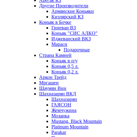
Арегак КЗ
Другие Производители
Армянские Коньяки
Кизлярский КЗ
Коньяк в Бочке
Гиневан ВЗ
Коньяк "СИС АЛКО"
Иджеванский ВКЗ
Мараси
Подарочные
Страна Камней
Коньяк в п/у
Коньяк 0,5 л.
Коньяк 0,2 л.
Аркон Трейд
Мргашен
Шаумян Вин
Шахназарян ВКД
Шахназарян
ГАЯСОН
Жемчужина
Мозаика
Mustang. Black Mountain
Platinum Mountain
Parakar