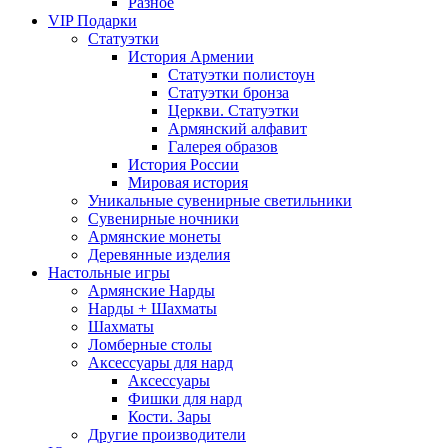
Разное
VIP Подарки
Статуэтки
История Армении
Статуэтки полистоун
Статуэтки бронза
Церкви. Статуэтки
Армянский алфавит
Галерея образов
История России
Мировая история
Уникальные сувенирные светильники
Сувенирные ночники
Армянские монеты
Деревянные изделия
Настольные игры
Армянские Нарды
Нарды + Шахматы
Шахматы
Ломберные столы
Аксессуары для нард
Аксессуары
Фишки для нард
Кости. Зары
Другие производители