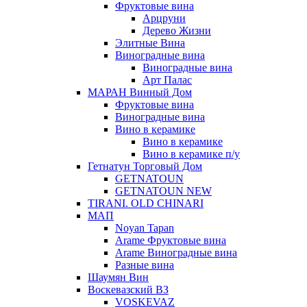
Фруктовые вина
Арцруни
Дерево Жизни
Элитные Вина
Виноградные вина
Виноградные вина
Арт Палас
МАРАН Винный Дом
Фруктовые вина
Виноградные вина
Вино в керамике
Вино в керамике
Вино в керамике п/у
Гетнатун Торговый Дом
GETNATOUN
GETNATOUN NEW
TIRANI. OLD CHINARI
МАП
Noyan Tapan
Arame Фруктовые вина
Arame Виноградные вина
Разные вина
Шаумян Вин
Воскевазский ВЗ
VOSKEVAZ