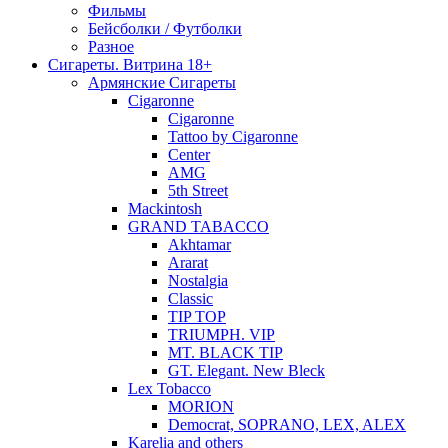
Фильмы
Бейсболки / Футболки
Разное
Сигареты. Витрина 18+
Армянские Сигареты
Cigaronne
Cigaronne
Tattoo by Cigaronne
Center
AMG
5th Street
Mackintosh
GRAND TABACCO
Akhtamar
Ararat
Nostalgia
Classic
TIP TOP
TRIUMPH. VIP
MT. BLACK TIP
GT. Elegant. New Bleck
Lex Tobacco
MORION
Democrat, SOPRANO, LEX, ALEX
Karelia and others