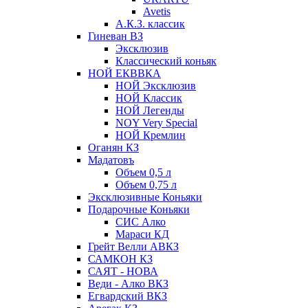
Avetis
А.К.З. классик
Гиневан ВЗ
Эксклюзив
Классический коньяк
НОЙ ЕКВВКА
НОЙ Эксклюзив
НОЙ Классик
НОЙ Легенды
NOY Very Speсial
НОЙ Кремлин
Оганян КЗ
Мадатовъ
Объем 0,5 л
Объем 0,75 л
Эксклюзивные Коньяки
Подарочные Коньяки
СИС Алко
Мараси КД
Грейт Велли АВКЗ
САМКОН КЗ
САЯТ - НОВА
Веди - Алко ВКЗ
Егвардский ВКЗ