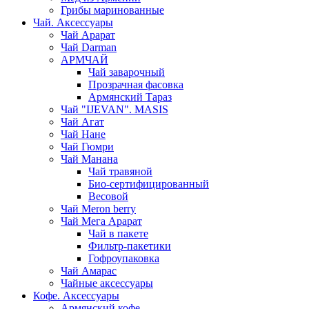
Грибы маринованные
Чай. Аксессуары
Чай Арарат
Чай Darman
АРМЧАЙ
Чай заварочный
Прозрачная фасовка
Армянский Тараз
Чай "IJEVAN". MASIS
Чай Агат
Чай Нане
Чай Гюмри
Чай Манана
Чай травяной
Био-сертифицированный
Весовой
Чай Meron berry
Чай Мега Арарат
Чай в пакете
Фильтр-пакетики
Гофроупаковка
Чай Амарас
Чайные аксессуары
Кофе. Аксессуары
Армянский кофе