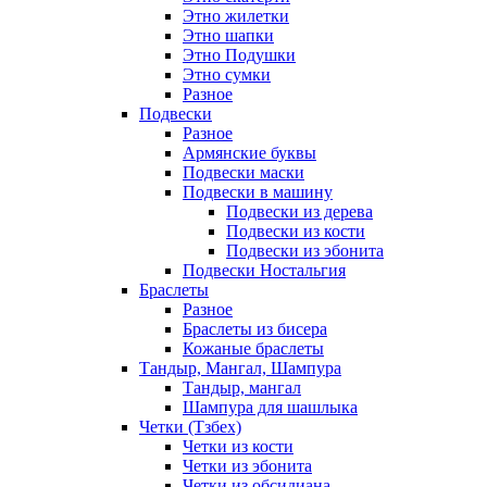
Этно жилетки
Этно шапки
Этно Подушки
Этно сумки
Разное
Подвески
Разное
Армянские буквы
Подвески маски
Подвески в машину
Подвески из дерева
Подвески из кости
Подвески из эбонита
Подвески Ностальгия
Браслеты
Разное
Браслеты из бисера
Кожаные браслеты
Тандыр, Мангал, Шампура
Тандыр, мангал
Шампура для шашлыка
Четки (Тзбех)
Четки из кости
Четки из эбонита
Четки из обсидиана