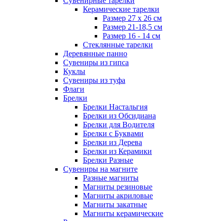
Сувенирные тарелки
Керамические тарелки
Размер 27 х 26 см
Размер 21-18,5 см
Размер 16 - 14 см
Стеклянные тарелки
Деревянные панно
Сувениры из гипса
Куклы
Сувениры из туфа
Флаги
Брелки
Брелки Настальгия
Брелки из Обсидиана
Брелки для Водителя
Брелки с Буквами
Брелки из Дерева
Брелки из Керамики
Брелки Разные
Сувениры на магните
Разные магниты
Магниты резиновые
Магниты акриловые
Магниты закатные
Магниты керамические