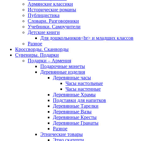
Армянские классики
Исторические романы
Публицистика
Словари. Разговорники
Учебники. Самоучители
Детские книги
Для дошкольников<br> и младших классов
Разное
Кроссворды. Сканворды
Сувениры. Подарки
Подарки – Армения
Подарочные монеты
Деревянные изделия
Деревянные часы
Часы настольные
Часы настенные
Деревянные Храмы
Подставки для напитков
Деревянные Тарелки
Деревянные Вазы
Деревянные Кресты
Деревянные Гранаты
Разное
Этнические товары
Этно скатерти