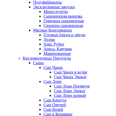
Полуфабрикаты
Эксклюзивные закуски
Мини-рулеты
Сыровяленая вырезка
Говядина сыровяленая
Свинина сыровяленая
Мясные Консервации
Готовые блюда и обеды
Долма
Хаш. Рубец
Ариса. Кавурма
Маринованные
Кисломолочные Продукты
Сыры
Сыр Чанах
Сыр Чанах в ведре
Сыр Чанах Экокат
Сыр Лори
Сыр Лори Премиум
Сыр Лори Экокат
Сыр Лори разный
Сыр Качотта
Сыр Овечий
Сыр Козий
Сыр в Керамике