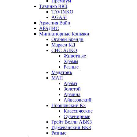
Премиум
Тавинко ВКЗ
TAVINKO
AGASI
Армения Вайн
АРАДИС
Миниатюрные Коньяки
Оганян Бренди
Мараси КД
СИС АЛКО
Животные
Храмы
Разные
Мадатовъ
МАП
Арамэ
Золотой
Армина
Айвазовский
Прошянский КЗ
Классические
Сувенирные
Грейт Велли АВКЗ
Иджеванский ВКЗ
Разные