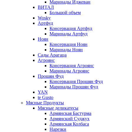
Маринады Иджеван
ВИТАЛ
Большой объем
Wosky
Артфуд
Консервация Артфуд
Маринады Артфуд
Ноян
Консервация Ноян
Маринады Ноян
Сады Арагаца
Агроянс
Консервация Агроянс
Маринады Агроянс
Прошян Фуд
Консервация Прошян Фуд
Маринады Прошян Фуд
YAN
te Gusto
Мясные Продукты
Мясные деликатесы
Армянская Бастурма
Армянский Суджух
Армянская Колбаса
Нарезки