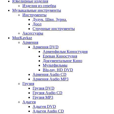
Ювелирные изделия
Изделия из серебра
Музыкальные инструменты
Инструменты
Дудук. Шви. Зурна.
Доол
Струнные инструменты
Аксессуары
MuzKavkaz
Армения
Армения DVD
Арменфильм Киностудия
Ереван Киностудия
Документальное Кино
Мультфильмы
Blu-ray. HD DVD
Армения Audio CD
Армения Audio MP3
Грузия
Грузия DVD
Грузия Audio CD
Грузия MP3
Адыгея
Адыгея DVD
Адыгея Audio CD