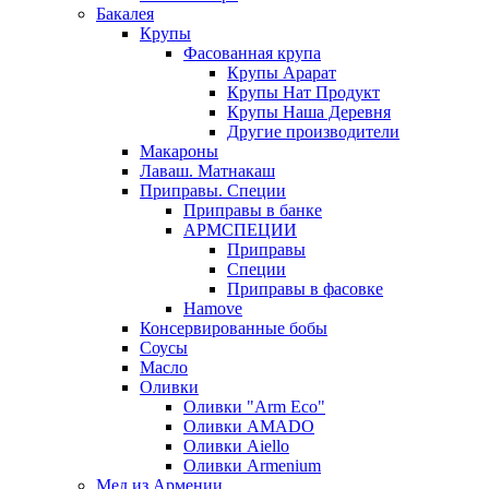
Бакалея
Крупы
Фасованная крупа
Крупы Арарат
Крупы Нат Продукт
Крупы Наша Деревня
Другие производители
Макароны
Лаваш. Матнакаш
Приправы. Специи
Приправы в банке
АРМСПЕЦИИ
Приправы
Специи
Приправы в фасовке
Hamove
Консервированные бобы
Соусы
Масло
Оливки
Оливки "Arm Eco"
Оливки AMADO
Оливки Aiello
Оливки Armenium
Мед из Армении