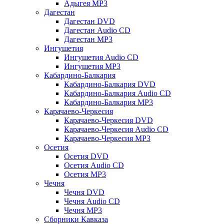
Адыгея MP3
Дагестан
Дагестан DVD
Дагестан Audio CD
Дагестан MP3
Ингушетия
Ингушетия Audio CD
Ингушетия MP3
Кабардино-Балкария
Кабардино-Балкария DVD
Кабардино-Балкария Audio CD
Кабардино-Балкария MP3
Карачаево-Черкесия
Карачаево-Черкесия DVD
Карачаево-Черкесия Audio CD
Карачаево-Черкесия MP3
Осетия
Осетия DVD
Осетия Audio CD
Осетия MP3
Чечня
Чечня DVD
Чечня Audio CD
Чечня MP3
Сборники Кавказа