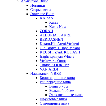
Армянское Вино
Новинки
Старые вина
Элитные Вина
KARAS
Karas
Karas New
ZORAH
ALLURIA. TAKRI.
BERDASHEN
Kataro.Hin Areni.Voskeni
Old Bridge.Tushpa.Malani
KEUSH. Z’art. KOUASH
Jraghatspanyan Winery
Voskevaz - Qotot
Trinity. KOOR. Jan
VAN ARDI
Иджеванский ВКЗ
Коллекционные вина
Виноградные вина
Вина 0,75 л
Большой объем
Эксклюзивные вина
Фруктовые вина
Cувенирные вина