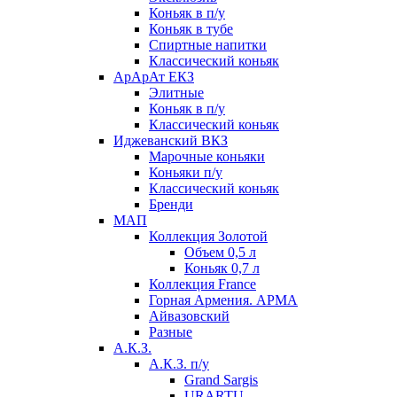
Коньяк в п/у
Коньяк в тубе
Спиртные напитки
Классический коньяк
АрАрАт ЕКЗ
Элитные
Коньяк в п/у
Классический коньяк
Иджеванский ВКЗ
Марочные коньяки
Коньяки п/у
Классический коньяк
Бренди
МАП
Коллекция Золотой
Объем 0,5 л
Коньяк 0,7 л
Коллекция France
Горная Армения. АРМА
Айвазовский
Разные
А.К.З.
А.К.З. п/у
Grand Sargis
URARTU