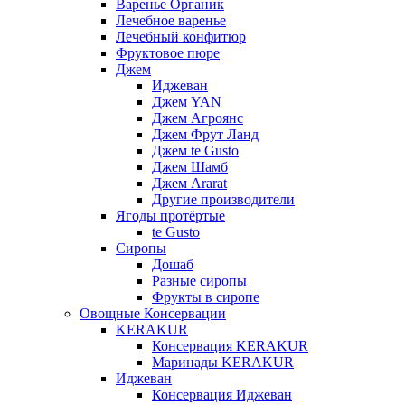
Варенье Органик
Лечебное варенье
Лечебный конфитюр
Фруктовое пюре
Джем
Иджеван
Джем YAN
Джем Агроянс
Джем Фрут Ланд
Джем te Gusto
Джем Шамб
Джем Ararat
Другие производители
Ягоды протёртые
te Gusto
Сиропы
Дошаб
Разные сиропы
Фрукты в сиропе
Овощные Консервации
KERAKUR
Консервация KERAKUR
Маринады KERAKUR
Иджеван
Консервация Иджеван