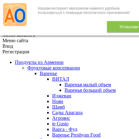
Нашим интернет-магазином намного удобнее
+7 (495) 646-888-1
пользоваться с помощью бесплатного приложения!
В корзине
0
товаров
Установи
x
Меню каталога
Меню сайта
Вход
Регистрация
Продукты из Армении
Фруктовые консервации
Варенье
ВИТАЛ
Варенья малый объем
Варенья большой объем
Иджеван
Ноян
Шамб
Сады Арагаца
Агроянс
te Gusto
Варга - Фуд
Варенье Proshyan Food