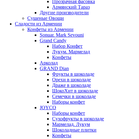
Прозрачная фасовка
Армянский Тараз
Другие производители
Сушеные Овощи
Сладости из Армении
Конфеты из Армении
Sonuar. Mark Sevouni
Grand Candy
Набор Конфет
Лукум. Мармелад
Конфеты
Арколад
GRAND Dian
Фрукты в шоколаде
Орехи в шоколаде
Драже в шоколаде
ШокоХит в шоколаде
Семечки в шоколаде
Наборы конфет
JOYCO
Наборы конфет
Сухофрукты в шоколаде
Мармелад. Лукум
Шоколадные плитки
Конфеты