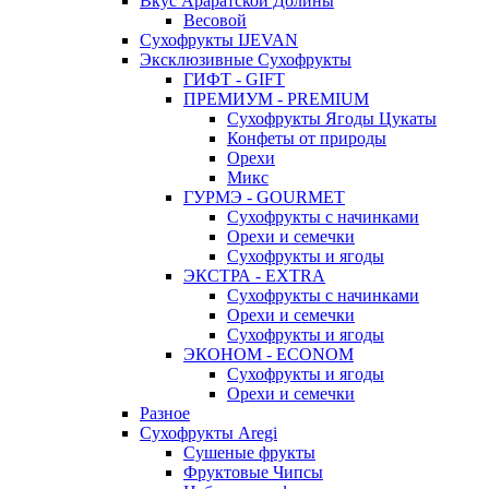
Вкус Араратской Долины
Весовой
Сухофрукты IJEVAN
Эксклюзивные Сухофрукты
ГИФТ - GIFT
ПРЕМИУМ - PREMIUM
Сухофрукты Ягоды Цукаты
Конфеты от природы
Орехи
Микс
ГУРМЭ - GOURMET
Сухофрукты с начинками
Орехи и семечки
Сухофрукты и ягоды
ЭКСТРА - EXTRA
Сухофрукты с начинками
Орехи и семечки
Сухофрукты и ягоды
ЭКОНОМ - ECONOM
Сухофрукты и ягоды
Орехи и семечки
Разное
Сухофрукты Aregi
Сушеные фрукты
Фруктовые Чипсы