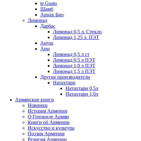
te Gusto
Шамб
Арцах Био
Лимонад
Дарбас
Лимонад 0,5 л. Стекло
Лимонад 1,25 л. ПЭТ
Ануш
Ани
Лимонад 0,5 л ст
Лимонад 0,5 л ПЭТ
Лимонад 1,0 л ПЭТ
Лимонад 1,5 л ПЭТ
Другие производители
Натахтари
Натахтари 0,5л
Натахтари 1,0л
Армянские книги
Новинки
История Армении
О Геноциде Армян
Книги об Армении
Иcкусство и культура
Поэзия Армении
Религия Армении