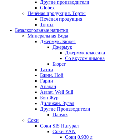
Другие производители
Globex
Печёная продукция. Торты
Печёная продукция
Торты
Безалкогольные напитки
Минеральная Вода
Джермук. Бюрег
Джермук
Джермук классика
Со вкусом лимона
Бюрег
Татни
Бжни. Ной
Гарни
Апаран
Ararat. Well Still
Бон Жур
Дилижан. Зулал
Другие Производители
Dausuz
Соки
Соки SIS Натурал
Соки YAN
Соки 0,930 л