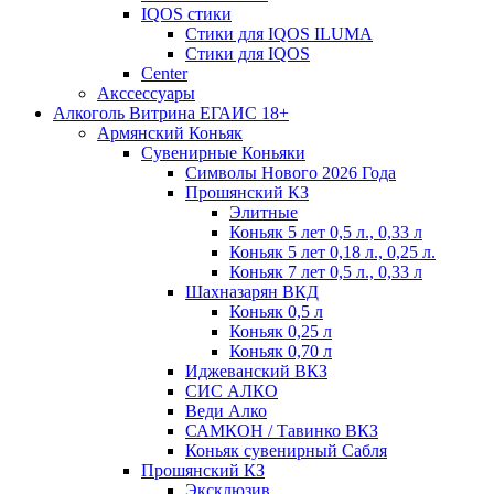
IQOS стики
Стики для IQOS ILUMA
Стики для IQOS
Сenter
Акссессуары
Алкоголь Витрина ЕГАИС 18+
Армянский Коньяк
Сувенирные Коньяки
Символы Нового 2026 Года
Прошянский КЗ
Элитные
Коньяк 5 лет 0,5 л., 0,33 л
Коньяк 5 лет 0,18 л., 0,25 л.
Коньяк 7 лет 0,5 л., 0,33 л
Шахназарян ВКД
Коньяк 0,5 л
Коньяк 0,25 л
Коньяк 0,70 л
Иджеванский ВКЗ
СИС АЛКО
Веди Алко
САМКОН / Тавинко ВКЗ
Коньяк сувенирный Сабля
Прошянский КЗ
Эксклюзив