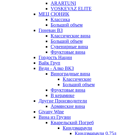
ARARTUNI
VOSKEVAZ ELITE
МЕЦ СЮНИК
Классика
Большой объем
Гиневан ВЗ
Классические вина
Большой объем
Сувенирные вина
Фруктовые вина
Гордость Нации
Вайк Груп
Веди - Алко ВКЗ
Виноградные вина
Классические
Большой объем
Фруктовые вина
В керамике
Другие Производители
Армянские вина
Givany Wine
Вина из Грузии
Кварельский Погреб
Киндзмараули
Киндзмараули 0,75л