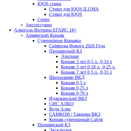
IQOS стики
Стики для IQOS ILUMA
Стики для IQOS
Сenter
Акссессуары
Алкоголь Витрина ЕГАИС 18+
Армянский Коньяк
Сувенирные Коньяки
Символы Нового 2026 Года
Прошянский КЗ
Элитные
Коньяк 5 лет 0,5 л., 0,33 л
Коньяк 5 лет 0,18 л., 0,25 л.
Коньяк 7 лет 0,5 л., 0,33 л
Шахназарян ВКД
Коньяк 0,5 л
Коньяк 0,25 л
Коньяк 0,70 л
Иджеванский ВКЗ
СИС АЛКО
Веди Алко
САМКОН / Тавинко ВКЗ
Коньяк сувенирный Сабля
Прошянский КЗ
Эксклюзив