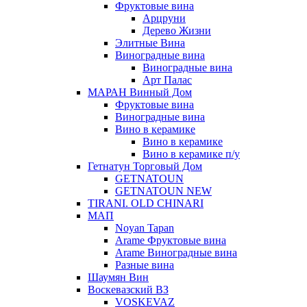
Фруктовые вина
Арцруни
Дерево Жизни
Элитные Вина
Виноградные вина
Виноградные вина
Арт Палас
МАРАН Винный Дом
Фруктовые вина
Виноградные вина
Вино в керамике
Вино в керамике
Вино в керамике п/у
Гетнатун Торговый Дом
GETNATOUN
GETNATOUN NEW
TIRANI. OLD CHINARI
МАП
Noyan Tapan
Arame Фруктовые вина
Arame Виноградные вина
Разные вина
Шаумян Вин
Воскевазский ВЗ
VOSKEVAZ