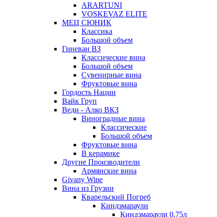
ARARTUNI
VOSKEVAZ ELITE
МЕЦ СЮНИК
Классика
Большой объем
Гиневан ВЗ
Классические вина
Большой объем
Сувенирные вина
Фруктовые вина
Гордость Нации
Вайк Груп
Веди - Алко ВКЗ
Виноградные вина
Классические
Большой объем
Фруктовые вина
В керамике
Другие Производители
Армянские вина
Givany Wine
Вина из Грузии
Кварельский Погреб
Киндзмараули
Киндзмараули 0,75л