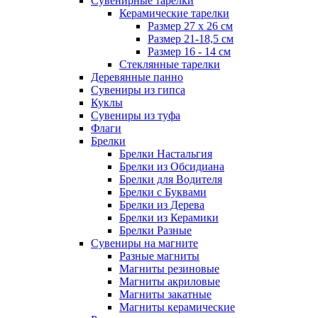
Сувенирные тарелки
Керамические тарелки
Размер 27 х 26 см
Размер 21-18,5 см
Размер 16 - 14 см
Стеклянные тарелки
Деревянные панно
Сувениры из гипса
Куклы
Сувениры из туфа
Флаги
Брелки
Брелки Настальгия
Брелки из Обсидиана
Брелки для Водителя
Брелки с Буквами
Брелки из Дерева
Брелки из Керамики
Брелки Разные
Сувениры на магните
Разные магниты
Магниты резиновые
Магниты акриловые
Магниты закатные
Магниты керамические