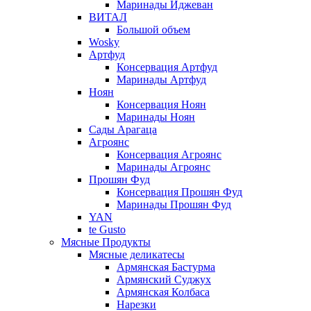
Маринады Иджеван
ВИТАЛ
Большой объем
Wosky
Артфуд
Консервация Артфуд
Маринады Артфуд
Ноян
Консервация Ноян
Маринады Ноян
Сады Арагаца
Агроянс
Консервация Агроянс
Маринады Агроянс
Прошян Фуд
Консервация Прошян Фуд
Маринады Прошян Фуд
YAN
te Gusto
Мясные Продукты
Мясные деликатесы
Армянская Бастурма
Армянский Суджух
Армянская Колбаса
Нарезки