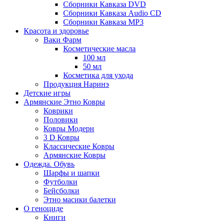
Сборники Кавказа DVD
Сборники Кавказа Audio CD
Сборники Кавказа MP3
Красота и здоровье
Ваки Фарм
Косметические масла
100 мл
50 мл
Косметика для ухода
Продукция Наринэ
Детские игры
Армянские Этно Ковры
Коврики
Половики
Ковры Модерн
3 D Ковры
Классические Ковры
Армянские Ковры
Одежда. Обувь
Шарфы и шапки
Футболки
Бейсболки
Этно масики балетки
О геноциде
Книги