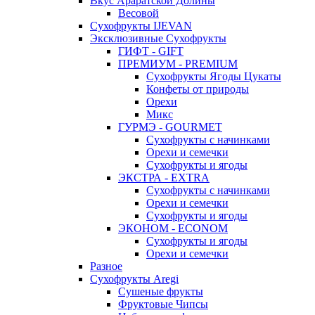
Вкус Араратской Долины
Весовой
Сухофрукты IJEVAN
Эксклюзивные Сухофрукты
ГИФТ - GIFT
ПРЕМИУМ - PREMIUM
Сухофрукты Ягоды Цукаты
Конфеты от природы
Орехи
Микс
ГУРМЭ - GOURMET
Сухофрукты с начинками
Орехи и семечки
Сухофрукты и ягоды
ЭКСТРА - EXTRA
Сухофрукты с начинками
Орехи и семечки
Сухофрукты и ягоды
ЭКОНОМ - ECONOM
Сухофрукты и ягоды
Орехи и семечки
Разное
Сухофрукты Aregi
Сушеные фрукты
Фруктовые Чипсы