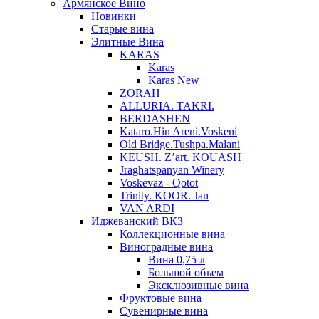
Армянское Вино
Новинки
Старые вина
Элитные Вина
KARAS
Karas
Karas New
ZORAH
ALLURIA. TAKRI.
BERDASHEN
Kataro.Hin Areni.Voskeni
Old Bridge.Tushpa.Malani
KEUSH. Z’art. KOUASH
Jraghatspanyan Winery
Voskevaz - Qotot
Trinity. KOOR. Jan
VAN ARDI
Иджеванский ВКЗ
Коллекционные вина
Виноградные вина
Вина 0,75 л
Большой объем
Эксклюзивные вина
Фруктовые вина
Cувенирные вина