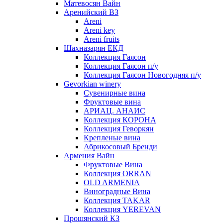
Матевосян Вайн
Аренийский ВЗ
Areni
Areni key
Areni fruits
Шахназарян ЕКД
Коллекция Гаясон
Коллекция Гаясон п/у
Коллекция Гаясон Новогодняя п/у
Gevorkian winery
Сувенирные вина
Фруктовые вина
АРИАЦ. АНАИС
Коллекция КОРОНА
Коллекция Геворкян
Крепленые вина
Абрикосовый Бренди
Армения Вайн
Фруктовые Вина
Коллекция ORRAN
OLD ARMENIA
Виноградные Вина
Коллекция TAKAR
Коллекция YEREVAN
Прошянский КЗ