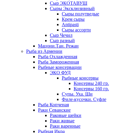
Сыр ЭКОТАВУШ
Сыры Эксклюзивный
Сыры полутведые
Крем сыры
Antipasti
Сыры ассорти
Сыр Чечил
Сыр разный
Мацони.Тан. Режан
Рыба из Армении
Рыба Охлажденная
Рыба Замороженная
Рыбные консервации
ЭКО ФУД
Рыбные консервы
Консервы 240 гр.
Консервы 160 гр.
Супы. Уха. Щи
Филе-кусочки. Суфле
Рыба Копченая
Раки Севанские
Раковые шейки
Раки живые
Раки варенные
Рыбная Икра