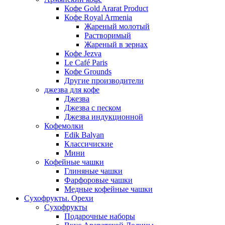
Кофе Gold Ararat Product
Кофе Royal Armenia
Жареный молотый
Растворимый
Жареный в зернах
Кофе Jezva
Le Café Paris
Кофе Grounds
Другие производители
джезва для кофе
Джезва
Джезва с песком
Джезва индукционной
Кофемолки
Edik Balyan
Классичиские
Мини
Кофейные чашки
Глиняные чашки
Фарфоровые чашки
Медные кофейные чашки
Сухофрукты. Орехи
Сухофрукты
Подарочные наборы