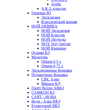
Avetis
А.К.З. классик
Гиневан ВЗ
Эксклюзив
Классический коньяк
НОЙ ЕКВВКА
НОЙ Эксклюзив
НОЙ Классик
НОЙ Легенды
NOY Very Speсial
НОЙ Кремлин
Оганян КЗ
Мадатовъ
Объем 0,5 л
Объем 0,75 л
Эксклюзивные Коньяки
Подарочные Коньяки
СИС Алко
Мараси КД
Грейт Велли АВКЗ
САМКОН КЗ
САЯТ - НОВА
Веди - Алко ВКЗ
Егвардский ВКЗ