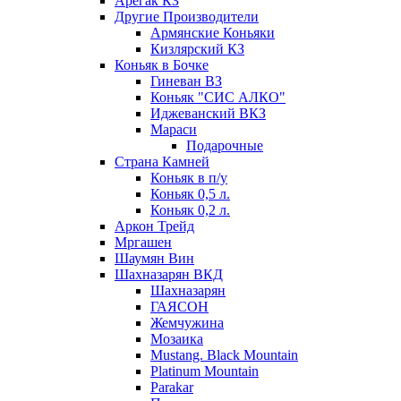
Арегак КЗ
Другие Производители
Армянские Коньяки
Кизлярский КЗ
Коньяк в Бочке
Гиневан ВЗ
Коньяк "СИС АЛКО"
Иджеванский ВКЗ
Мараси
Подарочные
Страна Камней
Коньяк в п/у
Коньяк 0,5 л.
Коньяк 0,2 л.
Аркон Трейд
Мргашен
Шаумян Вин
Шахназарян ВКД
Шахназарян
ГАЯСОН
Жемчужина
Мозаика
Mustang. Black Mountain
Platinum Mountain
Parakar