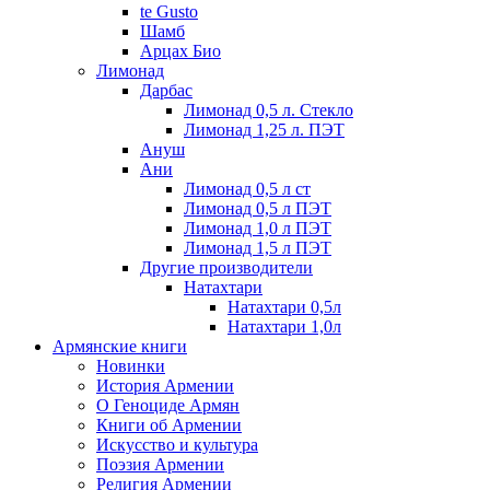
te Gusto
Шамб
Арцах Био
Лимонад
Дарбас
Лимонад 0,5 л. Стекло
Лимонад 1,25 л. ПЭТ
Ануш
Ани
Лимонад 0,5 л ст
Лимонад 0,5 л ПЭТ
Лимонад 1,0 л ПЭТ
Лимонад 1,5 л ПЭТ
Другие производители
Натахтари
Натахтари 0,5л
Натахтари 1,0л
Армянские книги
Новинки
История Армении
О Геноциде Армян
Книги об Армении
Иcкусство и культура
Поэзия Армении
Религия Армении