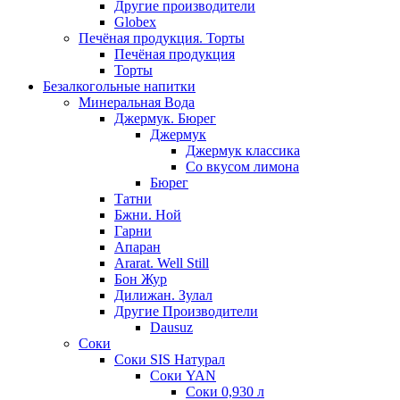
Другие производители
Globex
Печёная продукция. Торты
Печёная продукция
Торты
Безалкогольные напитки
Минеральная Вода
Джермук. Бюрег
Джермук
Джермук классика
Со вкусом лимона
Бюрег
Татни
Бжни. Ной
Гарни
Апаран
Ararat. Well Still
Бон Жур
Дилижан. Зулал
Другие Производители
Dausuz
Соки
Соки SIS Натурал
Соки YAN
Соки 0,930 л