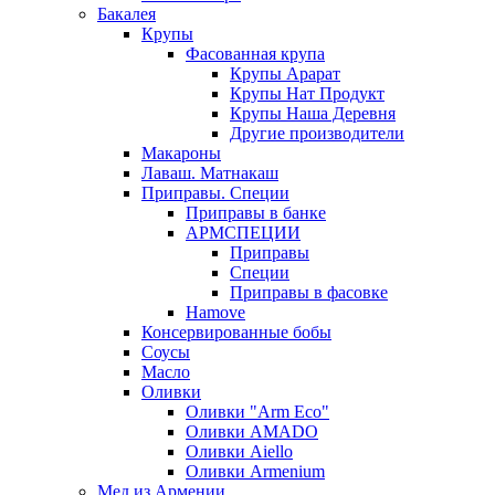
Бакалея
Крупы
Фасованная крупа
Крупы Арарат
Крупы Нат Продукт
Крупы Наша Деревня
Другие производители
Макароны
Лаваш. Матнакаш
Приправы. Специи
Приправы в банке
АРМСПЕЦИИ
Приправы
Специи
Приправы в фасовке
Hamove
Консервированные бобы
Соусы
Масло
Оливки
Оливки "Arm Eco"
Оливки AMADO
Оливки Aiello
Оливки Armenium
Мед из Армении