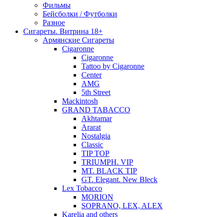
Фильмы
Бейсболки / Футболки
Разное
Сигареты. Витрина 18+
Армянские Сигареты
Cigaronne
Cigaronne
Tattoo by Cigaronne
Center
AMG
5th Street
Mackintosh
GRAND TABACCO
Akhtamar
Ararat
Nostalgia
Classic
TIP TOP
TRIUMPH. VIP
MT. BLACK TIP
GT. Elegant. New Bleck
Lex Tobacco
MORION
SOPRANO, LEX, ALEX
Karelia and others