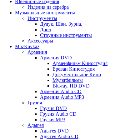
Ювелирные изделия
Изделия из серебра
Музыкальные инструменты
Инструменты
Дудук. Шви. Зурна.
Доол
Струнные инструменты
Аксессуары
MuzKavkaz
Армения
Армения DVD
Арменфильм Киностудия
Ереван Киностудия
Документальное Кино
Мультфильмы
Blu-ray. HD DVD
Армения Audio CD
Армения Audio MP3
Грузия
Грузия DVD
Грузия Audio CD
Грузия MP3
Адыгея
Адыгея DVD
Адыгея Audio CD