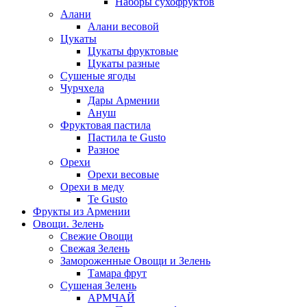
Наборы сухофруктов
Алани
Алани весовой
Цукаты
Цукаты фруктовые
Цукаты разные
Сушеные ягоды
Чурчхела
Дары Армении
Ануш
Фруктовая пастила
Пастила te Gusto
Разное
Орехи
Орехи весовые
Орехи в меду
Te Gusto
Фрукты из Армении
Овощи. Зелень
Свежие Овощи
Свежая Зелень
Замороженные Овощи и Зелень
Тамара фрут
Сушеная Зелень
АРМЧАЙ