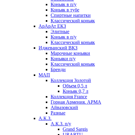
Коньяк в п/у
Коньяк в тубе
Спиртные напитки
Классический коньяк
АрАрАт ЕКЗ
Элитные
Коньяк в п/у
Классический коньяк
Иджеванский ВКЗ
Марочные коньяки
Коньяки п/у
Классический коньяк
Бренди
МАП
Коллекция Золотой
Объем 0,5 л
Коньяк 0,7 л
Коллекция France
Горная Армения. АРМА
Айвазовский
Разные
А.К.З.
А.К.З. п/у
Grand Sargis
URARTU