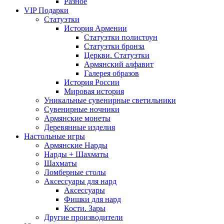
Разное
VIP Подарки
Статуэтки
История Армении
Статуэтки полистоун
Статуэтки бронза
Церкви. Статуэтки
Армянский алфавит
Галерея образов
История России
Мировая история
Уникальные сувенирные светильники
Сувенирные ночники
Армянские монеты
Деревянные изделия
Настольные игры
Армянские Нарды
Нарды + Шахматы
Шахматы
Ломберные столы
Аксессуары для нард
Аксессуары
Фишки для нард
Кости. Зары
Другие производители