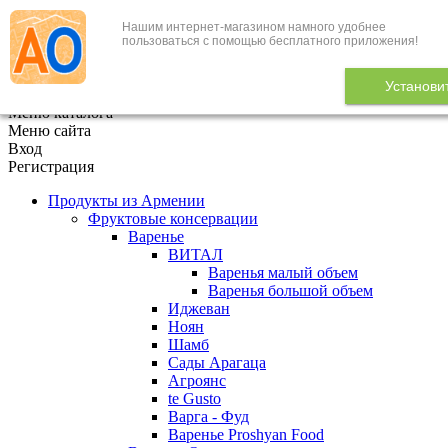
Нашим интернет-магазином намного удобнее
+7 (495) 646-888-1
пользоваться с помощью бесплатного приложения!
В корзине
0
товаров
Установи
x
Меню каталога
Меню сайта
Вход
Регистрация
Продукты из Армении
Фруктовые консервации
Варенье
ВИТАЛ
Варенья малый объем
Варенья большой объем
Иджеван
Ноян
Шамб
Сады Арагаца
Агроянс
te Gusto
Варга - Фуд
Варенье Proshyan Food