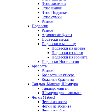
Этно жилетки
Этно шапки
Этно Подушки
Этно сумки
Разное
Подвески
Разное
Армянские буквы
Подвески маски
Подвески в машину
Подвески из дерева
Подвески из кости
Подвески из эбонита
Подвески Ностальгия
Браслеты
Разное
Браслеты из бисера
Кожаные браслеты
Тандыр, Мангал, Шампура
Тандыр, мангал
Шампура для шашлыка
Четки (Тзбех)
Четки из кости
Четки из эбонита
Четки из обсидиана