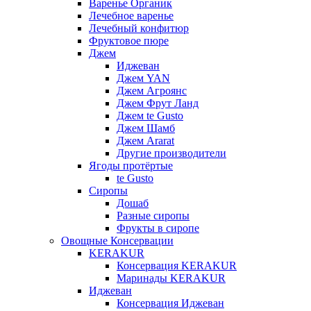
Варенье Органик
Лечебное варенье
Лечебный конфитюр
Фруктовое пюре
Джем
Иджеван
Джем YAN
Джем Агроянс
Джем Фрут Ланд
Джем te Gusto
Джем Шамб
Джем Ararat
Другие производители
Ягоды протёртые
te Gusto
Сиропы
Дошаб
Разные сиропы
Фрукты в сиропе
Овощные Консервации
KERAKUR
Консервация KERAKUR
Маринады KERAKUR
Иджеван
Консервация Иджеван