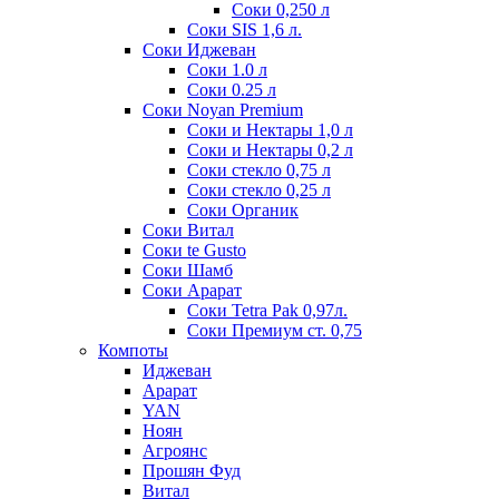
Соки 0,250 л
Соки SIS 1,6 л.
Соки Иджеван
Соки 1.0 л
Соки 0.25 л
Соки Noyan Premium
Соки и Нектары 1,0 л
Соки и Нектары 0,2 л
Соки стекло 0,75 л
Соки стекло 0,25 л
Соки Органик
Соки Витал
Соки te Gusto
Соки Шамб
Соки Арарат
Соки Tetra Pak 0,97л.
Соки Премиум ст. 0,75
Компоты
Иджеван
Арарат
YAN
Ноян
Агроянс
Прошян Фуд
Витал