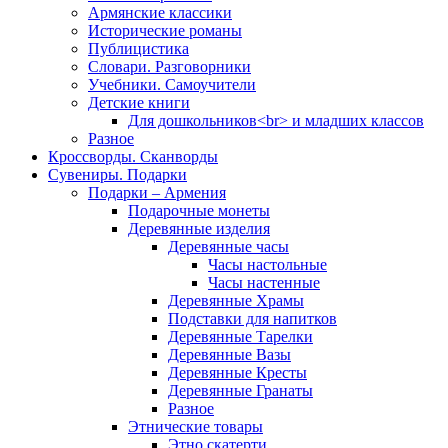
Армянские классики
Исторические романы
Публицистика
Словари. Разговорники
Учебники. Самоучители
Детские книги
Для дошкольников<br> и младших классов
Разное
Кроссворды. Сканворды
Сувениры. Подарки
Подарки – Армения
Подарочные монеты
Деревянные изделия
Деревянные часы
Часы настольные
Часы настенные
Деревянные Храмы
Подставки для напитков
Деревянные Тарелки
Деревянные Вазы
Деревянные Кресты
Деревянные Гранаты
Разное
Этнические товары
Этно скатерти