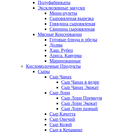
Полуфабрикаты
Эксклюзивные закуски
Мини-рулеты
Сыровяленая вырезка
Говядина сыровяленая
Свинина сыровяленая
Мясные Консервации
Готовые блюда и обеды
Долма
Хаш. Рубец
Ариса. Кавурма
Маринованные
Кисломолочные Продукты
Сыры
Сыр Чанах
Сыр Чанах в ведре
Сыр Чанах Экокат
Сыр Лори
Сыр Лори Премиум
Сыр Лори Экокат
Сыр Лори разный
Сыр Качотта
Сыр Овечий
Сыр Козий
Сыр в Керамике