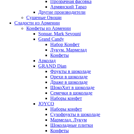
Прозрачная фасовка
Армянский Тараз
Другие производители
Сушеные Овощи
Сладости из Армении
Конфеты из Армении
Sonuar. Mark Sevouni
Grand Candy
Набор Конфет
Лукум. Мармелад
Конфеты
Арколад
GRAND Dian
Фрукты в шоколаде
Орехи в шоколаде
Драже в шоколаде
ШокоХит в шоколаде
Семечки в шоколаде
Наборы конфет
JOYCO
Наборы конфет
Сухофрукты в шоколаде
Мармелад. Лукум
Шоколадные плитки
Конфеты