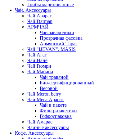
Грибы маринованные
Чай. Аксессуары
Чай Арарат
Чай Darman
АРМЧАЙ
Чай заварочный
Прозрачная фасовка
Армянский Тараз
Чай "IJEVAN". MASIS
Чай Агат
Чай Нане
Чай Гюмри
Чай Манана
Чай травяной
Био-сертифицированный
Весовой
Чай Meron berry
Чай Мега Арарат
Чай в пакете
Фильтр-пакетики
Гофроупаковка
Чай Амарас
Чайные аксессуары
Кофе. Аксессуары
Армянский кофе