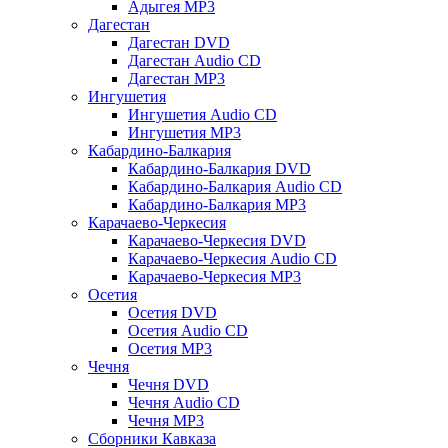
Адыгея MP3
Дагестан
Дагестан DVD
Дагестан Audio CD
Дагестан MP3
Ингушетия
Ингушетия Audio CD
Ингушетия MP3
Кабардино-Балкария
Кабардино-Балкария DVD
Кабардино-Балкария Audio CD
Кабардино-Балкария MP3
Карачаево-Черкесия
Карачаево-Черкесия DVD
Карачаево-Черкесия Audio CD
Карачаево-Черкесия MP3
Осетия
Осетия DVD
Осетия Audio CD
Осетия MP3
Чечня
Чечня DVD
Чечня Audio CD
Чечня MP3
Сборники Кавказа