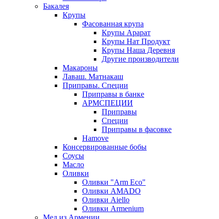
Бакалея
Крупы
Фасованная крупа
Крупы Арарат
Крупы Нат Продукт
Крупы Наша Деревня
Другие производители
Макароны
Лаваш. Матнакаш
Приправы. Специи
Приправы в банке
АРМСПЕЦИИ
Приправы
Специи
Приправы в фасовке
Hamove
Консервированные бобы
Соусы
Масло
Оливки
Оливки "Arm Eco"
Оливки AMADO
Оливки Aiello
Оливки Armenium
Мед из Армении