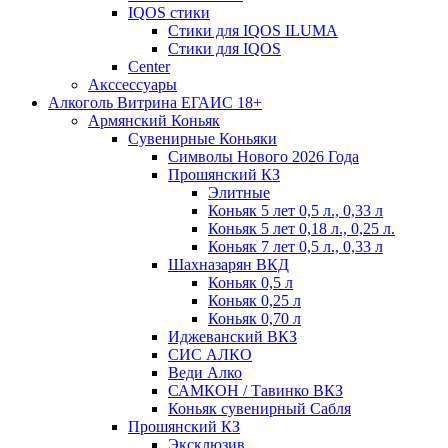
IQOS стики
Стики для IQOS ILUMA
Стики для IQOS
Сenter
Акссессуары
Алкоголь Витрина ЕГАИС 18+
Армянский Коньяк
Сувенирные Коньяки
Символы Нового 2026 Года
Прошянский КЗ
Элитные
Коньяк 5 лет 0,5 л., 0,33 л
Коньяк 5 лет 0,18 л., 0,25 л.
Коньяк 7 лет 0,5 л., 0,33 л
Шахназарян ВКД
Коньяк 0,5 л
Коньяк 0,25 л
Коньяк 0,70 л
Иджеванский ВКЗ
СИС АЛКО
Веди Алко
САМКОН / Тавинко ВКЗ
Коньяк сувенирный Сабля
Прошянский КЗ
Эксклюзив