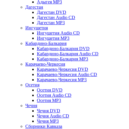
Адыгея MP3
Дагестан
Дагестан DVD
Дагестан Audio CD
Дагестан MP3
Ингушетия
Ингушетия Audio CD
Ингушетия MP3
Кабардино-Балкария
Кабардино-Балкария DVD
Кабардино-Балкария Audio CD
Кабардино-Балкария MP3
Карачаево-Черкесия
Карачаево-Черкесия DVD
Карачаево-Черкесия Audio CD
Карачаево-Черкесия MP3
Осетия
Осетия DVD
Осетия Audio CD
Осетия MP3
Чечня
Чечня DVD
Чечня Audio CD
Чечня MP3
Сборники Кавказа