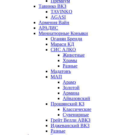
Премиум
Тавинко ВКЗ
TAVINKO
AGASI
Армения Вайн
АРАДИС
Миниатюрные Коньяки
Оганян Бренди
Мараси КД
СИС АЛКО
Животные
Храмы
Разные
Мадатовъ
МАП
Арамэ
Золотой
Армина
Айвазовский
Прошянский КЗ
Классические
Сувенирные
Грейт Велли АВКЗ
Иджеванский ВКЗ
Разные