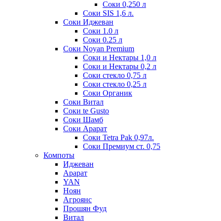
Соки 0,250 л
Соки SIS 1,6 л.
Соки Иджеван
Соки 1.0 л
Соки 0.25 л
Соки Noyan Premium
Соки и Нектары 1,0 л
Соки и Нектары 0,2 л
Соки стекло 0,75 л
Соки стекло 0,25 л
Соки Органик
Соки Витал
Соки te Gusto
Соки Шамб
Соки Арарат
Соки Tetra Pak 0,97л.
Соки Премиум ст. 0,75
Компоты
Иджеван
Арарат
YAN
Ноян
Агроянс
Прошян Фуд
Витал