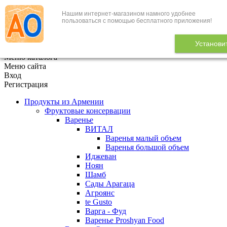
Нашим интернет-магазином намного удобнее
+7 (495) 646-888-1
пользоваться с помощью бесплатного приложения!
В корзине
0
товаров
Установи
x
Меню каталога
Меню сайта
Вход
Регистрация
Продукты из Армении
Фруктовые консервации
Варенье
ВИТАЛ
Варенья малый объем
Варенья большой объем
Иджеван
Ноян
Шамб
Сады Арагаца
Агроянс
te Gusto
Варга - Фуд
Варенье Proshyan Food