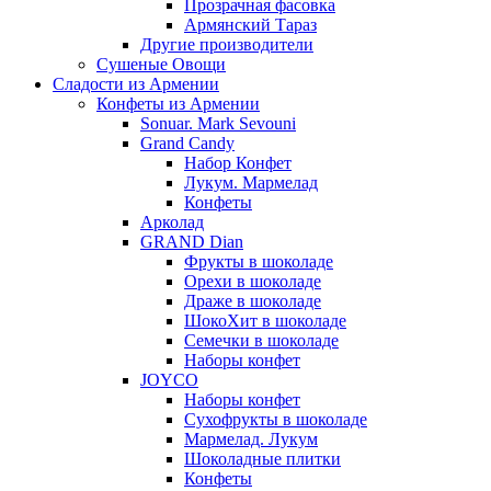
Прозрачная фасовка
Армянский Тараз
Другие производители
Сушеные Овощи
Сладости из Армении
Конфеты из Армении
Sonuar. Mark Sevouni
Grand Candy
Набор Конфет
Лукум. Мармелад
Конфеты
Арколад
GRAND Dian
Фрукты в шоколаде
Орехи в шоколаде
Драже в шоколаде
ШокоХит в шоколаде
Семечки в шоколаде
Наборы конфет
JOYCO
Наборы конфет
Сухофрукты в шоколаде
Мармелад. Лукум
Шоколадные плитки
Конфеты