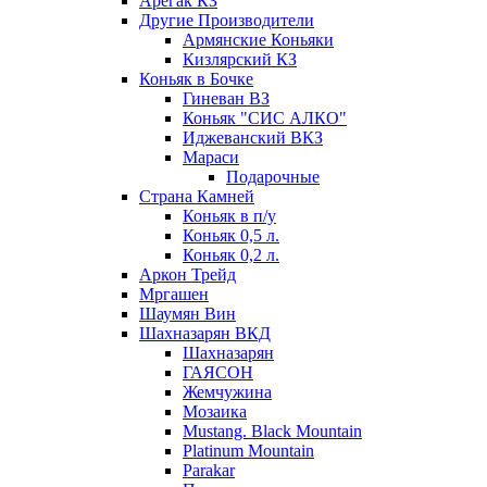
Арегак КЗ
Другие Производители
Армянские Коньяки
Кизлярский КЗ
Коньяк в Бочке
Гиневан ВЗ
Коньяк "СИС АЛКО"
Иджеванский ВКЗ
Мараси
Подарочные
Страна Камней
Коньяк в п/у
Коньяк 0,5 л.
Коньяк 0,2 л.
Аркон Трейд
Мргашен
Шаумян Вин
Шахназарян ВКД
Шахназарян
ГАЯСОН
Жемчужина
Мозаика
Mustang. Black Mountain
Platinum Mountain
Parakar