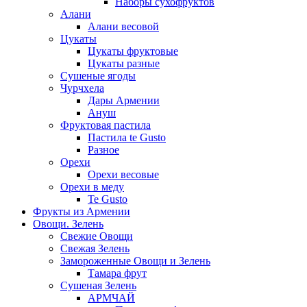
Наборы сухофруктов
Алани
Алани весовой
Цукаты
Цукаты фруктовые
Цукаты разные
Сушеные ягоды
Чурчхела
Дары Армении
Ануш
Фруктовая пастила
Пастила te Gusto
Разное
Орехи
Орехи весовые
Орехи в меду
Te Gusto
Фрукты из Армении
Овощи. Зелень
Свежие Овощи
Свежая Зелень
Замороженные Овощи и Зелень
Тамара фрут
Сушеная Зелень
АРМЧАЙ