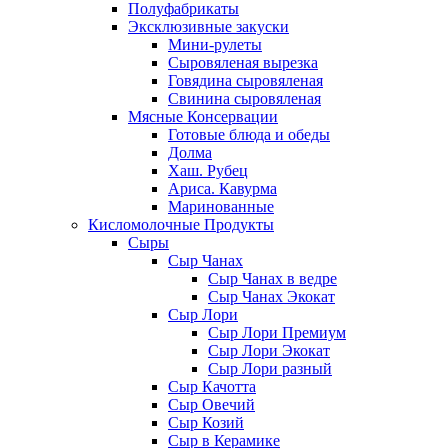
Полуфабрикаты
Эксклюзивные закуски
Мини-рулеты
Сыровяленая вырезка
Говядина сыровяленая
Свинина сыровяленая
Мясные Консервации
Готовые блюда и обеды
Долма
Хаш. Рубец
Ариса. Кавурма
Маринованные
Кисломолочные Продукты
Сыры
Сыр Чанах
Сыр Чанах в ведре
Сыр Чанах Экокат
Сыр Лори
Сыр Лори Премиум
Сыр Лори Экокат
Сыр Лори разный
Сыр Качотта
Сыр Овечий
Сыр Козий
Сыр в Керамике