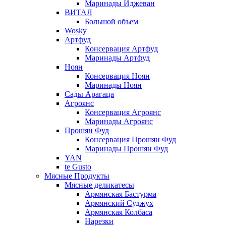
Маринады Иджеван
ВИТАЛ
Большой объем
Wosky
Артфуд
Консервация Артфуд
Маринады Артфуд
Ноян
Консервация Ноян
Маринады Ноян
Сады Арагаца
Агроянс
Консервация Агроянс
Маринады Агроянс
Прошян Фуд
Консервация Прошян Фуд
Маринады Прошян Фуд
YAN
te Gusto
Мясные Продукты
Мясные деликатесы
Армянская Бастурма
Армянский Суджух
Армянская Колбаса
Нарезки