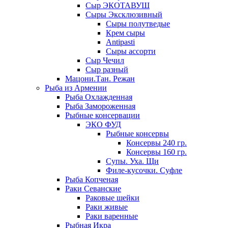
Сыр ЭКОТАВУШ
Сыры Эксклюзивный
Сыры полутведые
Крем сыры
Antipasti
Сыры ассорти
Сыр Чечил
Сыр разный
Мацони.Тан. Режан
Рыба из Армении
Рыба Охлажденная
Рыба Замороженная
Рыбные консервации
ЭКО ФУД
Рыбные консервы
Консервы 240 гр.
Консервы 160 гр.
Супы. Уха. Щи
Филе-кусочки. Суфле
Рыба Копченая
Раки Севанские
Раковые шейки
Раки живые
Раки варенные
Рыбная Икра