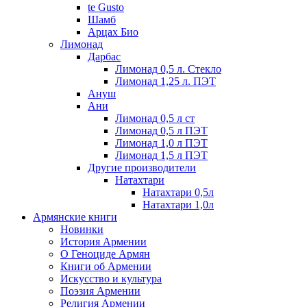
te Gusto
Шамб
Арцах Био
Лимонад
Дарбас
Лимонад 0,5 л. Стекло
Лимонад 1,25 л. ПЭТ
Ануш
Ани
Лимонад 0,5 л ст
Лимонад 0,5 л ПЭТ
Лимонад 1,0 л ПЭТ
Лимонад 1,5 л ПЭТ
Другие производители
Натахтари
Натахтари 0,5л
Натахтари 1,0л
Армянские книги
Новинки
История Армении
О Геноциде Армян
Книги об Армении
Иcкусство и культура
Поэзия Армении
Религия Армении