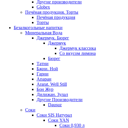
Другие производители
Globex
Печёная продукция. Торты
Печёная продукция
Торты
Безалкогольные напитки
Минеральная Вода
Джермук. Бюрег
Джермук
Джермук классика
Со вкусом лимона
Бюрег
Татни
Бжни. Ной
Гарни
Апаран
Ararat. Well Still
Бон Жур
Дилижан. Зулал
Другие Производители
Dausuz
Соки
Соки SIS Натурал
Соки YAN
Соки 0,930 л