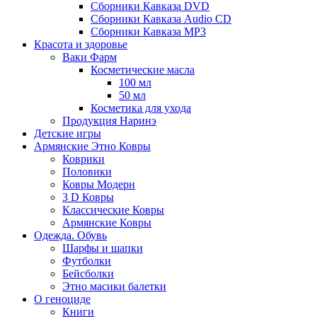
Сборники Кавказа DVD
Сборники Кавказа Audio CD
Сборники Кавказа MP3
Красота и здоровье
Ваки Фарм
Косметические масла
100 мл
50 мл
Косметика для ухода
Продукция Наринэ
Детские игры
Армянские Этно Ковры
Коврики
Половики
Ковры Модерн
3 D Ковры
Классические Ковры
Армянские Ковры
Одежда. Обувь
Шарфы и шапки
Футболки
Бейсболки
Этно масики балетки
О геноциде
Книги