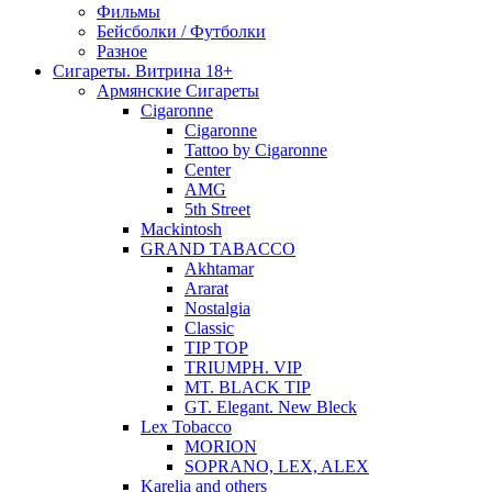
Фильмы
Бейсболки / Футболки
Разное
Сигареты. Витрина 18+
Армянские Сигареты
Cigaronne
Cigaronne
Tattoo by Cigaronne
Center
AMG
5th Street
Mackintosh
GRAND TABACCO
Akhtamar
Ararat
Nostalgia
Classic
TIP TOP
TRIUMPH. VIP
MT. BLACK TIP
GT. Elegant. New Bleck
Lex Tobacco
MORION
SOPRANO, LEX, ALEX
Karelia and others