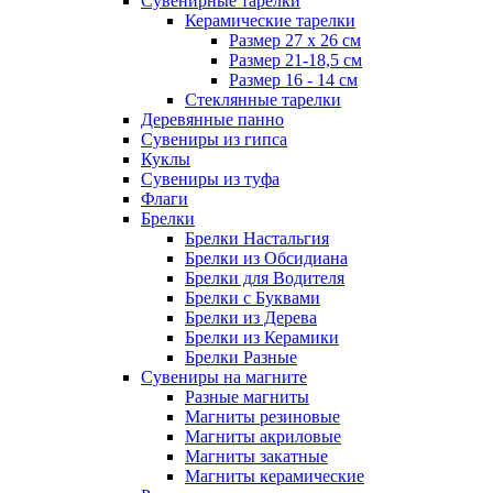
Сувенирные тарелки
Керамические тарелки
Размер 27 х 26 см
Размер 21-18,5 см
Размер 16 - 14 см
Стеклянные тарелки
Деревянные панно
Сувениры из гипса
Куклы
Сувениры из туфа
Флаги
Брелки
Брелки Настальгия
Брелки из Обсидиана
Брелки для Водителя
Брелки с Буквами
Брелки из Дерева
Брелки из Керамики
Брелки Разные
Сувениры на магните
Разные магниты
Магниты резиновые
Магниты акриловые
Магниты закатные
Магниты керамические