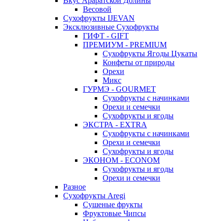
Вкус Араратской Долины
Весовой
Сухофрукты IJEVAN
Эксклюзивные Сухофрукты
ГИФТ - GIFT
ПРЕМИУМ - PREMIUM
Сухофрукты Ягоды Цукаты
Конфеты от природы
Орехи
Микс
ГУРМЭ - GOURMET
Сухофрукты с начинками
Орехи и семечки
Сухофрукты и ягоды
ЭКСТРА - EXTRA
Сухофрукты с начинками
Орехи и семечки
Сухофрукты и ягоды
ЭКОНОМ - ECONOM
Сухофрукты и ягоды
Орехи и семечки
Разное
Сухофрукты Aregi
Сушеные фрукты
Фруктовые Чипсы