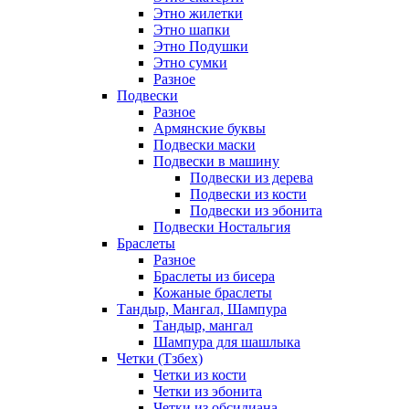
Этно жилетки
Этно шапки
Этно Подушки
Этно сумки
Разное
Подвески
Разное
Армянские буквы
Подвески маски
Подвески в машину
Подвески из дерева
Подвески из кости
Подвески из эбонита
Подвески Ностальгия
Браслеты
Разное
Браслеты из бисера
Кожаные браслеты
Тандыр, Мангал, Шампура
Тандыр, мангал
Шампура для шашлыка
Четки (Тзбех)
Четки из кости
Четки из эбонита
Четки из обсидиана