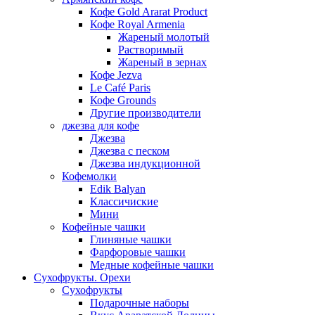
Кофе Gold Ararat Product
Кофе Royal Armenia
Жареный молотый
Растворимый
Жареный в зернах
Кофе Jezva
Le Café Paris
Кофе Grounds
Другие производители
джезва для кофе
Джезва
Джезва с песком
Джезва индукционной
Кофемолки
Edik Balyan
Классичиские
Мини
Кофейные чашки
Глиняные чашки
Фарфоровые чашки
Медные кофейные чашки
Сухофрукты. Орехи
Сухофрукты
Подарочные наборы