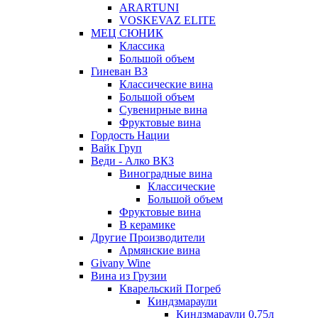
ARARTUNI
VOSKEVAZ ELITE
МЕЦ СЮНИК
Классика
Большой объем
Гиневан ВЗ
Классические вина
Большой объем
Сувенирные вина
Фруктовые вина
Гордость Нации
Вайк Груп
Веди - Алко ВКЗ
Виноградные вина
Классические
Большой объем
Фруктовые вина
В керамике
Другие Производители
Армянские вина
Givany Wine
Вина из Грузии
Кварельский Погреб
Киндзмараули
Киндзмараули 0,75л