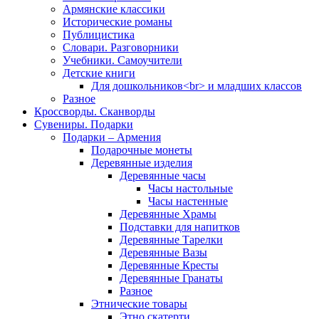
Армянские классики
Исторические романы
Публицистика
Словари. Разговорники
Учебники. Самоучители
Детские книги
Для дошкольников<br> и младших классов
Разное
Кроссворды. Сканворды
Сувениры. Подарки
Подарки – Армения
Подарочные монеты
Деревянные изделия
Деревянные часы
Часы настольные
Часы настенные
Деревянные Храмы
Подставки для напитков
Деревянные Тарелки
Деревянные Вазы
Деревянные Кресты
Деревянные Гранаты
Разное
Этнические товары
Этно скатерти