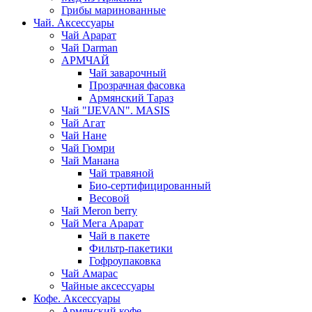
Грибы маринованные
Чай. Аксессуары
Чай Арарат
Чай Darman
АРМЧАЙ
Чай заварочный
Прозрачная фасовка
Армянский Тараз
Чай "IJEVAN". MASIS
Чай Агат
Чай Нане
Чай Гюмри
Чай Манана
Чай травяной
Био-сертифицированный
Весовой
Чай Meron berry
Чай Мега Арарат
Чай в пакете
Фильтр-пакетики
Гофроупаковка
Чай Амарас
Чайные аксессуары
Кофе. Аксессуары
Армянский кофе