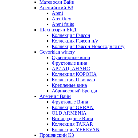
Матевосян Вайн
Аренийский ВЗ
Areni
Areni key
Areni fruits
Шахназарян ЕКД
Коллекция Гаясон
Коллекция Гаясон п/у
Коллекция Гаясон Новогодняя п/у
Gevorkian winery
Сувенирные вина
Фруктовые вина
АРИАЦ. АНАИС
Коллекция КОРОНА
Коллекция Геворкян
Крепленые вина
Абрикосовый Бренди
Армения Вайн
Фруктовые Вина
Коллекция ORRAN
OLD ARMENIA
Виноградные Вина
Коллекция TAKAR
Коллекция YEREVAN
Прошянский КЗ