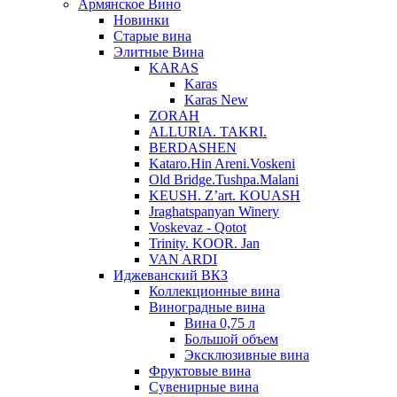
Армянское Вино
Новинки
Старые вина
Элитные Вина
KARAS
Karas
Karas New
ZORAH
ALLURIA. TAKRI.
BERDASHEN
Kataro.Hin Areni.Voskeni
Old Bridge.Tushpa.Malani
KEUSH. Z’art. KOUASH
Jraghatspanyan Winery
Voskevaz - Qotot
Trinity. KOOR. Jan
VAN ARDI
Иджеванский ВКЗ
Коллекционные вина
Виноградные вина
Вина 0,75 л
Большой объем
Эксклюзивные вина
Фруктовые вина
Cувенирные вина