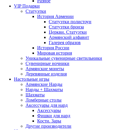
Разное
VIP Подарки
Статуэтки
История Армении
Статуэтки полистоун
Статуэтки бронза
Церкви. Статуэтки
Армянский алфавит
Галерея образов
История России
Мировая история
Уникальные сувенирные светильники
Сувенирные ночники
Армянские монеты
Деревянные изделия
Настольные игры
Армянские Нарды
Нарды + Шахматы
Шахматы
Ломберные столы
Аксессуары для нард
Аксессуары
Фишки для нард
Кости. Зары
Другие производители