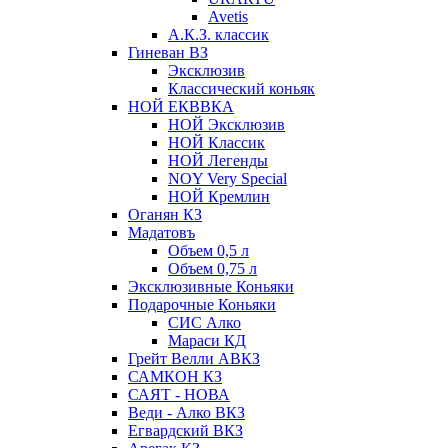
Avetis
А.К.З. классик
Гиневан ВЗ
Эксклюзив
Классический коньяк
НОЙ ЕКВВКА
НОЙ Эксклюзив
НОЙ Классик
НОЙ Легенды
NOY Very Speсial
НОЙ Кремлин
Оганян КЗ
Мадатовъ
Объем 0,5 л
Объем 0,75 л
Эксклюзивные Коньяки
Подарочные Коньяки
СИС Алко
Мараси КД
Грейт Велли АВКЗ
САМКОН КЗ
САЯТ - НОВА
Веди - Алко ВКЗ
Егвардский ВКЗ