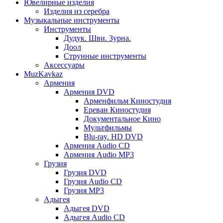
Ювелирные изделия
Изделия из серебра
Музыкальные инструменты
Инструменты
Дудук. Шви. Зурна.
Доол
Струнные инструменты
Аксессуары
MuzKavkaz
Армения
Армения DVD
Арменфильм Киностудия
Ереван Киностудия
Документальное Кино
Мультфильмы
Blu-ray. HD DVD
Армения Audio CD
Армения Audio MP3
Грузия
Грузия DVD
Грузия Audio CD
Грузия MP3
Адыгея
Адыгея DVD
Адыгея Audio CD