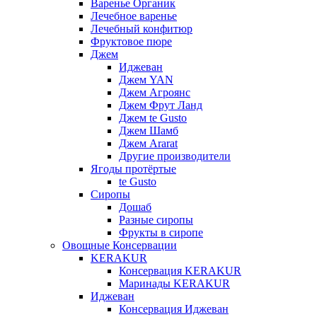
Варенье Органик
Лечебное варенье
Лечебный конфитюр
Фруктовое пюре
Джем
Иджеван
Джем YAN
Джем Агроянс
Джем Фрут Ланд
Джем te Gusto
Джем Шамб
Джем Ararat
Другие производители
Ягоды протёртые
te Gusto
Сиропы
Дошаб
Разные сиропы
Фрукты в сиропе
Овощные Консервации
KERAKUR
Консервация KERAKUR
Маринады KERAKUR
Иджеван
Консервация Иджеван