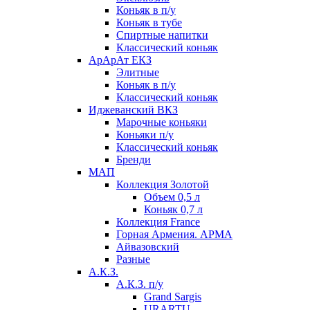
Коньяк в п/у
Коньяк в тубе
Спиртные напитки
Классический коньяк
АрАрАт ЕКЗ
Элитные
Коньяк в п/у
Классический коньяк
Иджеванский ВКЗ
Марочные коньяки
Коньяки п/у
Классический коньяк
Бренди
МАП
Коллекция Золотой
Объем 0,5 л
Коньяк 0,7 л
Коллекция France
Горная Армения. АРМА
Айвазовский
Разные
А.К.З.
А.К.З. п/у
Grand Sargis
URARTU