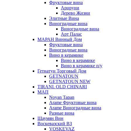
Фруктовые вина
Арцруни
Дерево Жизни
Элитные Вина
Виноградные вина
Виноградные вина
Арт Палас
МАРАН Винный Дом
Фруктовые вина
Виноградные вина
Вино в керамике
Вино в керамике
Вино в керамике п/у
Гетнатун Торговый Дом
GETNATOUN
GETNATOUN NEW
TIRANI. OLD CHINARI
МАП
Noyan Tapan
Arame Фруктовые вина
Arame Виноградные вина
Разные вина
Шаумян Вин
Воскевазский ВЗ
VOSKEVAZ