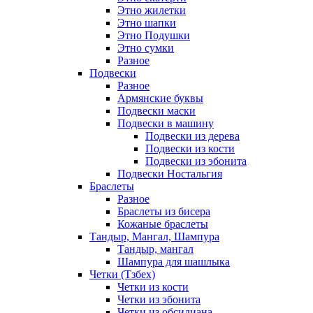
Этно жилетки
Этно шапки
Этно Подушки
Этно сумки
Разное
Подвески
Разное
Армянские буквы
Подвески маски
Подвески в машину
Подвески из дерева
Подвески из кости
Подвески из эбонита
Подвески Ностальгия
Браслеты
Разное
Браслеты из бисера
Кожаные браслеты
Тандыр, Мангал, Шампура
Тандыр, мангал
Шампура для шашлыка
Четки (Тзбех)
Четки из кости
Четки из эбонита
Четки из обсидиана