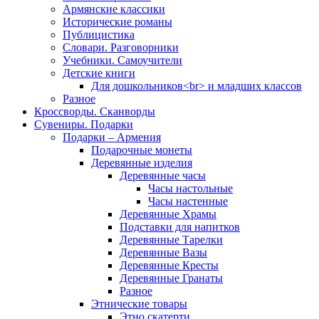
Армянские классики
Исторические романы
Публицистика
Словари. Разговорники
Учебники. Самоучители
Детские книги
Для дошкольников<br> и младших классов
Разное
Кроссворды. Сканворды
Сувениры. Подарки
Подарки – Армения
Подарочные монеты
Деревянные изделия
Деревянные часы
Часы настольные
Часы настенные
Деревянные Храмы
Подставки для напитков
Деревянные Тарелки
Деревянные Вазы
Деревянные Кресты
Деревянные Гранаты
Разное
Этнические товары
Этно скатерти