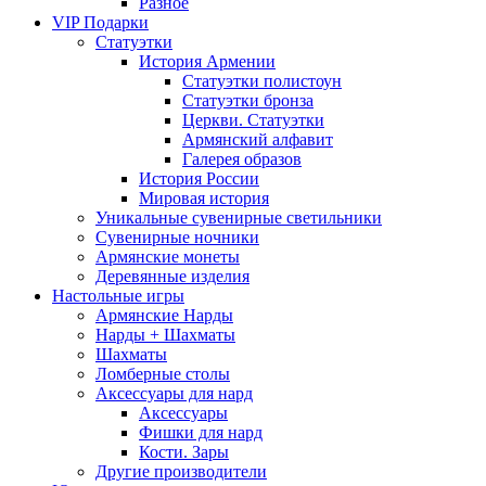
Разное
VIP Подарки
Статуэтки
История Армении
Статуэтки полистоун
Статуэтки бронза
Церкви. Статуэтки
Армянский алфавит
Галерея образов
История России
Мировая история
Уникальные сувенирные светильники
Сувенирные ночники
Армянские монеты
Деревянные изделия
Настольные игры
Армянские Нарды
Нарды + Шахматы
Шахматы
Ломберные столы
Аксессуары для нард
Аксессуары
Фишки для нард
Кости. Зары
Другие производители