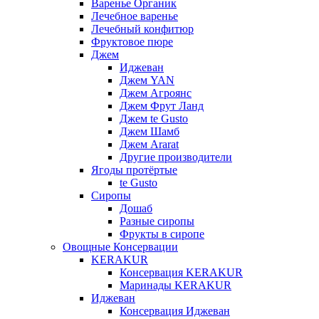
Варенье Органик
Лечебное варенье
Лечебный конфитюр
Фруктовое пюре
Джем
Иджеван
Джем YAN
Джем Агроянс
Джем Фрут Ланд
Джем te Gusto
Джем Шамб
Джем Ararat
Другие производители
Ягоды протёртые
te Gusto
Сиропы
Дошаб
Разные сиропы
Фрукты в сиропе
Овощные Консервации
KERAKUR
Консервация KERAKUR
Маринады KERAKUR
Иджеван
Консервация Иджеван