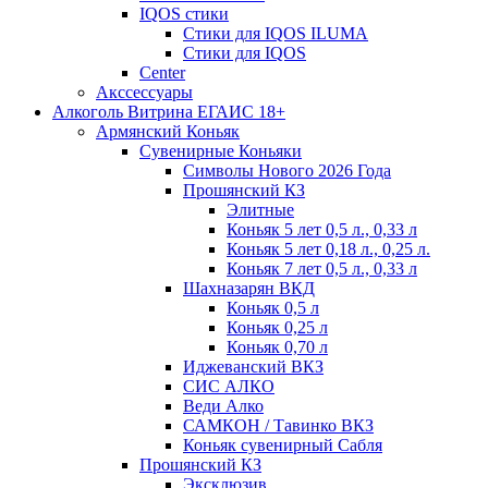
IQOS стики
Стики для IQOS ILUMA
Стики для IQOS
Сenter
Акссессуары
Алкоголь Витрина ЕГАИС 18+
Армянский Коньяк
Сувенирные Коньяки
Символы Нового 2026 Года
Прошянский КЗ
Элитные
Коньяк 5 лет 0,5 л., 0,33 л
Коньяк 5 лет 0,18 л., 0,25 л.
Коньяк 7 лет 0,5 л., 0,33 л
Шахназарян ВКД
Коньяк 0,5 л
Коньяк 0,25 л
Коньяк 0,70 л
Иджеванский ВКЗ
СИС АЛКО
Веди Алко
САМКОН / Тавинко ВКЗ
Коньяк сувенирный Сабля
Прошянский КЗ
Эксклюзив