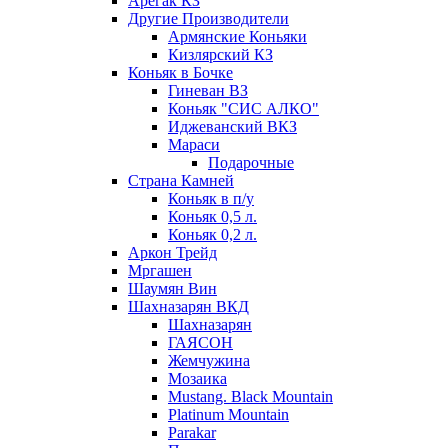
Арегак КЗ
Другие Производители
Армянские Коньяки
Кизлярский КЗ
Коньяк в Бочке
Гиневан ВЗ
Коньяк "СИС АЛКО"
Иджеванский ВКЗ
Мараси
Подарочные
Страна Камней
Коньяк в п/у
Коньяк 0,5 л.
Коньяк 0,2 л.
Аркон Трейд
Мргашен
Шаумян Вин
Шахназарян ВКД
Шахназарян
ГАЯСОН
Жемчужина
Мозаика
Mustang. Black Mountain
Platinum Mountain
Parakar