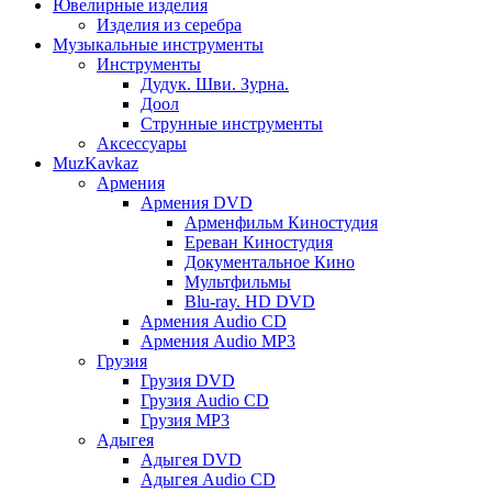
Ювелирные изделия
Изделия из серебра
Музыкальные инструменты
Инструменты
Дудук. Шви. Зурна.
Доол
Струнные инструменты
Аксессуары
MuzKavkaz
Армения
Армения DVD
Арменфильм Киностудия
Ереван Киностудия
Документальное Кино
Мультфильмы
Blu-ray. HD DVD
Армения Audio CD
Армения Audio MP3
Грузия
Грузия DVD
Грузия Audio CD
Грузия MP3
Адыгея
Адыгея DVD
Адыгея Audio CD