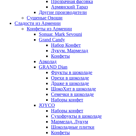
Прозрачная фасовка
Армянский Тараз
Другие производители
Сушеные Овощи
Сладости из Армении
Конфеты из Армении
Sonuar. Mark Sevouni
Grand Candy
Набор Конфет
Лукум. Мармелад
Конфеты
Арколад
GRAND Dian
Фрукты в шоколаде
Орехи в шоколаде
Драже в шоколаде
ШокоХит в шоколаде
Семечки в шоколаде
Наборы конфет
JOYCO
Наборы конфет
Сухофрукты в шоколаде
Мармелад. Лукум
Шоколадные плитки
Конфеты