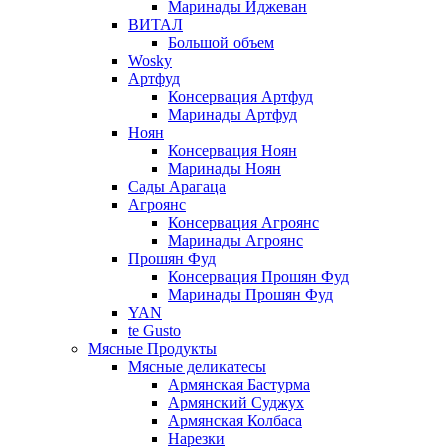
Маринады Иджеван
ВИТАЛ
Большой объем
Wosky
Артфуд
Консервация Артфуд
Маринады Артфуд
Ноян
Консервация Ноян
Маринады Ноян
Сады Арагаца
Агроянс
Консервация Агроянс
Маринады Агроянс
Прошян Фуд
Консервация Прошян Фуд
Маринады Прошян Фуд
YAN
te Gusto
Мясные Продукты
Мясные деликатесы
Армянская Бастурма
Армянский Суджух
Армянская Колбаса
Нарезки