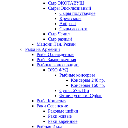
Сыр ЭКОТАВУШ
Сыры Эксклюзивный
Сыры полутведые
Крем сыры
Antipasti
Сыры ассорти
Сыр Чечил
Сыр разный
Мацони.Тан. Режан
Рыба из Армении
Рыба Охлажденная
Рыба Замороженная
Рыбные консервации
ЭКО ФУД
Рыбные консервы
Консервы 240 гр.
Консервы 160 гр.
Супы. Уха. Щи
Филе-кусочки. Суфле
Рыба Копченая
Раки Севанские
Раковые шейки
Раки живые
Раки варенные
Рыбная Икра