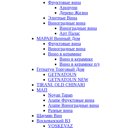
Фруктовые вина
Арцруни
Дерево Жизни
Элитные Вина
Виноградные вина
Виноградные вина
Арт Палас
МАРАН Винный Дом
Фруктовые вина
Виноградные вина
Вино в керамике
Вино в керамике
Вино в керамике п/у
Гетнатун Торговый Дом
GETNATOUN
GETNATOUN NEW
TIRANI. OLD CHINARI
МАП
Noyan Tapan
Arame Фруктовые вина
Arame Виноградные вина
Разные вина
Шаумян Вин
Воскевазский ВЗ
VOSKEVAZ