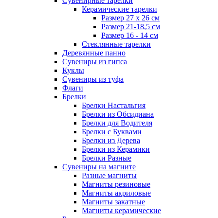
Сувенирные тарелки
Керамические тарелки
Размер 27 х 26 см
Размер 21-18,5 см
Размер 16 - 14 см
Стеклянные тарелки
Деревянные панно
Сувениры из гипса
Куклы
Сувениры из туфа
Флаги
Брелки
Брелки Настальгия
Брелки из Обсидиана
Брелки для Водителя
Брелки с Буквами
Брелки из Дерева
Брелки из Керамики
Брелки Разные
Сувениры на магните
Разные магниты
Магниты резиновые
Магниты акриловые
Магниты закатные
Магниты керамические