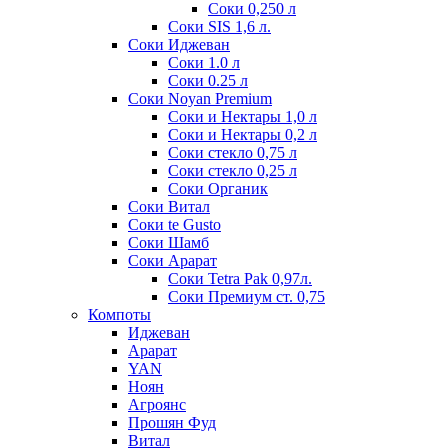
Соки 0,250 л
Соки SIS 1,6 л.
Соки Иджеван
Соки 1.0 л
Соки 0.25 л
Соки Noyan Premium
Соки и Нектары 1,0 л
Соки и Нектары 0,2 л
Соки стекло 0,75 л
Соки стекло 0,25 л
Соки Органик
Соки Витал
Соки te Gusto
Соки Шамб
Соки Арарат
Соки Tetra Pak 0,97л.
Соки Премиум ст. 0,75
Компоты
Иджеван
Арарат
YAN
Ноян
Агроянс
Прошян Фуд
Витал