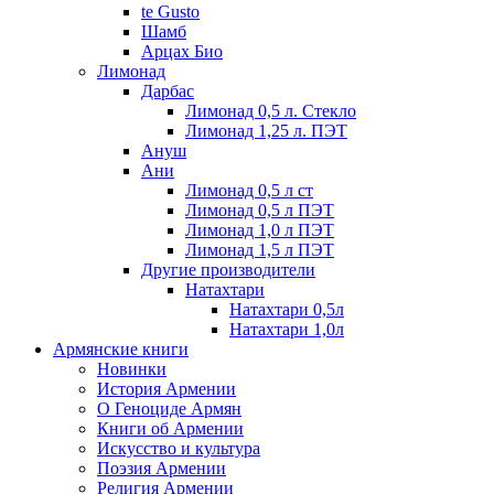
te Gusto
Шамб
Арцах Био
Лимонад
Дарбас
Лимонад 0,5 л. Стекло
Лимонад 1,25 л. ПЭТ
Ануш
Ани
Лимонад 0,5 л ст
Лимонад 0,5 л ПЭТ
Лимонад 1,0 л ПЭТ
Лимонад 1,5 л ПЭТ
Другие производители
Натахтари
Натахтари 0,5л
Натахтари 1,0л
Армянские книги
Новинки
История Армении
О Геноциде Армян
Книги об Армении
Иcкусство и культура
Поэзия Армении
Религия Армении