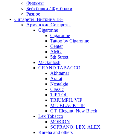
Фильмы
Бейсболки / Футболки
Разное
Сигареты. Витрина 18+
Армянские Сигареты
Cigaronne
Cigaronne
Tattoo by Cigaronne
Center
AMG
5th Street
Mackintosh
GRAND TABACCO
Akhtamar
Ararat
Nostalgia
Classic
TIP TOP
TRIUMPH. VIP
MT. BLACK TIP
GT. Elegant. New Bleck
Lex Tobacco
MORION
SOPRANO, LEX, ALEX
Karelia and others