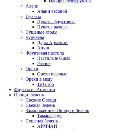
Наборы сухофруктов
Алани
Алани весовой
Цукаты
Цукаты фруктовые
Цукаты разные
Сушеные ягоды
Чурчхела
Дары Армении
Ануш
Фруктовая пастила
Пастила te Gusto
Разное
Орехи
Орехи весовые
Орехи в меду
Te Gusto
Фрукты из Армении
Овощи. Зелень
Свежие Овощи
Свежая Зелень
Замороженные Овощи и Зелень
Тамара фрут
Сушеная Зелень
АРМЧАЙ