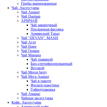
Грибы маринованные
Чай. Аксессуары
Чай Арарат
Чай Darman
АРМЧАЙ
Чай заварочный
Прозрачная фасовка
Армянский Тараз
Чай "IJEVAN". MASIS
Чай Агат
Чай Нане
Чай Гюмри
Чай Манана
Чай травяной
Био-сертифицированный
Весовой
Чай Meron berry
Чай Мега Арарат
Чай в пакете
Фильтр-пакетики
Гофроупаковка
Чай Амарас
Чайные аксессуары
Кофе. Аксессуары
Армянский кофе