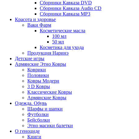
Сборники Кавказа DVD
Сборники Кавказа Audio CD
Сборники Кавказа MP3
Красота и здоровье
Ваки Фарм
Косметические масла
100 мл
50 мл
Косметика для ухода
Продукция Наринэ
Детские игры
Армянские Этно Ковры
Коврики
Половики
Ковры Модерн
3 D Ковры
Классические Ковры
Армянские Ковры
Одежда. Обувь
Шарфы и шапки
Футболки
Бейсболки
Этно масики балетки
О геноциде
Книги