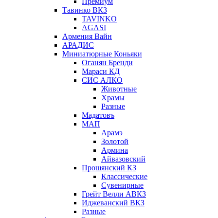
Премиум
Тавинко ВКЗ
TAVINKO
AGASI
Армения Вайн
АРАДИС
Миниатюрные Коньяки
Оганян Бренди
Мараси КД
СИС АЛКО
Животные
Храмы
Разные
Мадатовъ
МАП
Арамэ
Золотой
Армина
Айвазовский
Прошянский КЗ
Классические
Сувенирные
Грейт Велли АВКЗ
Иджеванский ВКЗ
Разные