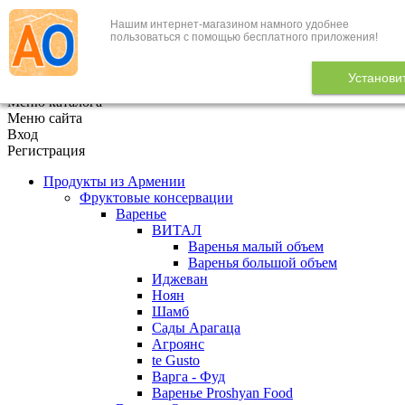
Нашим интернет-магазином намного удобнее
+7 (495) 646-888-1
пользоваться с помощью бесплатного приложения!
В корзине
0
товаров
Установи
x
Меню каталога
Меню сайта
Вход
Регистрация
Продукты из Армении
Фруктовые консервации
Варенье
ВИТАЛ
Варенья малый объем
Варенья большой объем
Иджеван
Ноян
Шамб
Сады Арагаца
Агроянс
te Gusto
Варга - Фуд
Варенье Proshyan Food