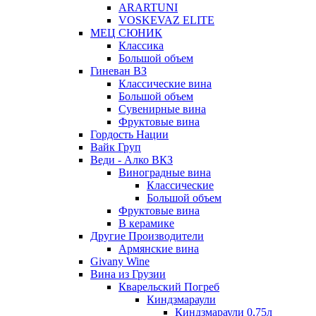
ARARTUNI
VOSKEVAZ ELITE
МЕЦ СЮНИК
Классика
Большой объем
Гиневан ВЗ
Классические вина
Большой объем
Сувенирные вина
Фруктовые вина
Гордость Нации
Вайк Груп
Веди - Алко ВКЗ
Виноградные вина
Классические
Большой объем
Фруктовые вина
В керамике
Другие Производители
Армянские вина
Givany Wine
Вина из Грузии
Кварельский Погреб
Киндзмараули
Киндзмараули 0,75л