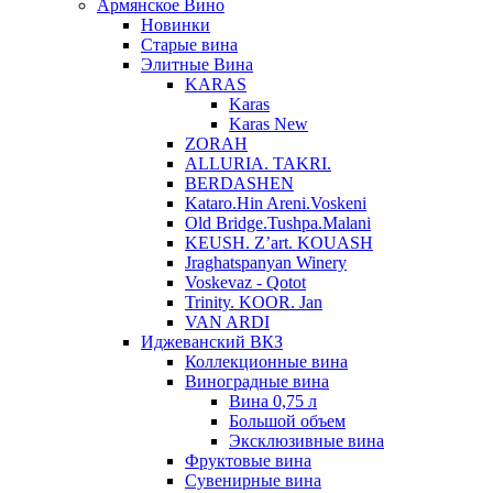
Армянское Вино
Новинки
Старые вина
Элитные Вина
KARAS
Karas
Karas New
ZORAH
ALLURIA. TAKRI.
BERDASHEN
Kataro.Hin Areni.Voskeni
Old Bridge.Tushpa.Malani
KEUSH. Z’art. KOUASH
Jraghatspanyan Winery
Voskevaz - Qotot
Trinity. KOOR. Jan
VAN ARDI
Иджеванский ВКЗ
Коллекционные вина
Виноградные вина
Вина 0,75 л
Большой объем
Эксклюзивные вина
Фруктовые вина
Cувенирные вина