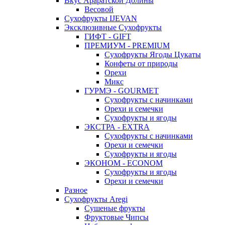
Вкус Араратской Долины
Весовой
Сухофрукты IJEVAN
Эксклюзивные Сухофрукты
ГИФТ - GIFT
ПРЕМИУМ - PREMIUM
Сухофрукты Ягоды Цукаты
Конфеты от природы
Орехи
Микс
ГУРМЭ - GOURMET
Сухофрукты с начинками
Орехи и семечки
Сухофрукты и ягоды
ЭКСТРА - EXTRA
Сухофрукты с начинками
Орехи и семечки
Сухофрукты и ягоды
ЭКОНОМ - ECONOM
Сухофрукты и ягоды
Орехи и семечки
Разное
Сухофрукты Aregi
Сушеные фрукты
Фруктовые Чипсы