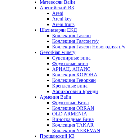
Матевосян Вайн
Аренийский ВЗ
Areni
Areni key
Areni fruits
Шахназарян ЕКД
Коллекция Гаясон
Коллекция Гаясон п/у
Коллекция Гаясон Новогодняя п/у
Gevorkian winery
Сувенирные вина
Фруктовые вина
АРИАЦ. АНАИС
Коллекция КОРОНА
Коллекция Геворкян
Крепленые вина
Абрикосовый Бренди
Армения Вайн
Фруктовые Вина
Коллекция ORRAN
OLD ARMENIA
Виноградные Вина
Коллекция TAKAR
Коллекция YEREVAN
Прошянский КЗ