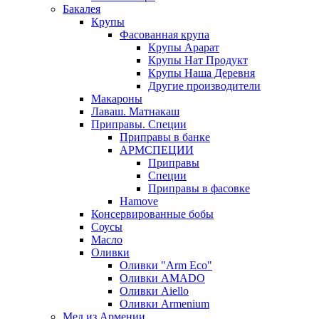
Бакалея
Крупы
Фасованная крупа
Крупы Арарат
Крупы Нат Продукт
Крупы Наша Деревня
Другие производители
Макароны
Лаваш. Матнакаш
Приправы. Специи
Приправы в банке
АРМСПЕЦИИ
Приправы
Специи
Приправы в фасовке
Hamove
Консервированные бобы
Соусы
Масло
Оливки
Оливки "Arm Eco"
Оливки AMADO
Оливки Aiello
Оливки Armenium
Мед из Армении