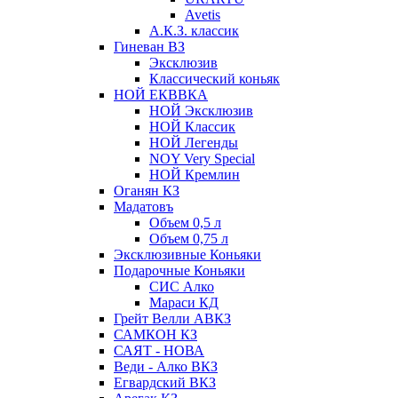
Avetis
А.К.З. классик
Гиневан ВЗ
Эксклюзив
Классический коньяк
НОЙ ЕКВВКА
НОЙ Эксклюзив
НОЙ Классик
НОЙ Легенды
NOY Very Speсial
НОЙ Кремлин
Оганян КЗ
Мадатовъ
Объем 0,5 л
Объем 0,75 л
Эксклюзивные Коньяки
Подарочные Коньяки
СИС Алко
Мараси КД
Грейт Велли АВКЗ
САМКОН КЗ
САЯТ - НОВА
Веди - Алко ВКЗ
Егвардский ВКЗ