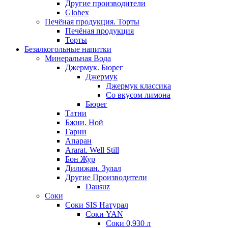
Другие производители
Globex
Печёная продукция. Торты
Печёная продукция
Торты
Безалкогольные напитки
Минеральная Вода
Джермук. Бюрег
Джермук
Джермук классика
Со вкусом лимона
Бюрег
Татни
Бжни. Ной
Гарни
Апаран
Ararat. Well Still
Бон Жур
Дилижан. Зулал
Другие Производители
Dausuz
Соки
Соки SIS Натурал
Соки YAN
Соки 0,930 л