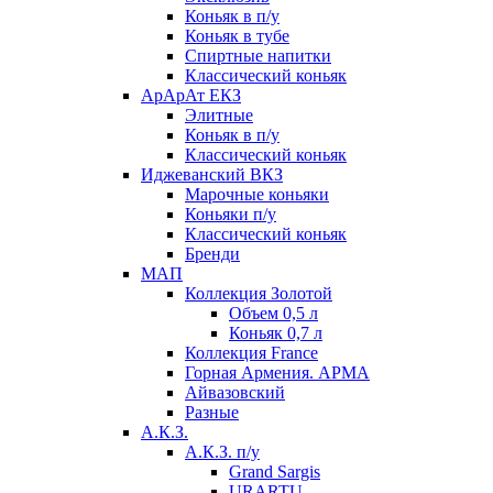
Коньяк в п/у
Коньяк в тубе
Спиртные напитки
Классический коньяк
АрАрАт ЕКЗ
Элитные
Коньяк в п/у
Классический коньяк
Иджеванский ВКЗ
Марочные коньяки
Коньяки п/у
Классический коньяк
Бренди
МАП
Коллекция Золотой
Объем 0,5 л
Коньяк 0,7 л
Коллекция France
Горная Армения. АРМА
Айвазовский
Разные
А.К.З.
А.К.З. п/у
Grand Sargis
URARTU