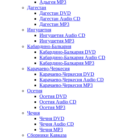
Адыгея MP3
Дагестан
Дагестан DVD
Дагестан Audio CD
Дагестан MP3
Ингушетия
Ингушетия Audio CD
Ингушетия MP3
Кабардино-Балкария
Кабардино-Балкария DVD
Кабардино-Балкария Audio CD
Кабардино-Балкария MP3
Карачаево-Черкесия
Карачаево-Черкесия DVD
Карачаево-Черкесия Audio CD
Карачаево-Черкесия MP3
Осетия
Осетия DVD
Осетия Audio CD
Осетия MP3
Чечня
Чечня DVD
Чечня Audio CD
Чечня MP3
Сборники Кавказа