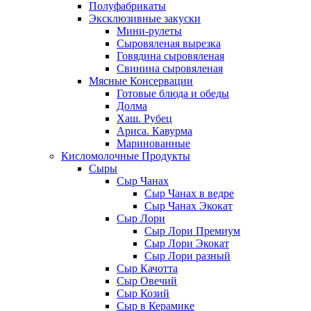
Полуфабрикаты
Эксклюзивные закуски
Мини-рулеты
Сыровяленая вырезка
Говядина сыровяленая
Свинина сыровяленая
Мясные Консервации
Готовые блюда и обеды
Долма
Хаш. Рубец
Ариса. Кавурма
Маринованные
Кисломолочные Продукты
Сыры
Сыр Чанах
Сыр Чанах в ведре
Сыр Чанах Экокат
Сыр Лори
Сыр Лори Премиум
Сыр Лори Экокат
Сыр Лори разный
Сыр Качотта
Сыр Овечий
Сыр Козий
Сыр в Керамике