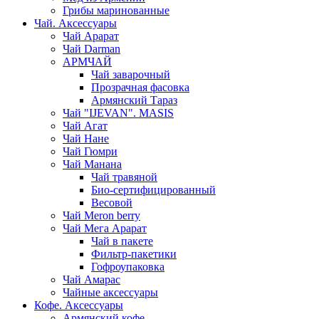
Грибы маринованные
Чай. Аксессуары
Чай Арарат
Чай Darman
АРМЧАЙ
Чай заварочный
Прозрачная фасовка
Армянский Тараз
Чай "IJEVAN". MASIS
Чай Агат
Чай Нане
Чай Гюмри
Чай Манана
Чай травяной
Био-сертифицированный
Весовой
Чай Meron berry
Чай Мега Арарат
Чай в пакете
Фильтр-пакетики
Гофроупаковка
Чай Амарас
Чайные аксессуары
Кофе. Аксессуары
Армянский кофе