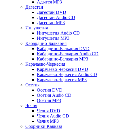
Адыгея MP3
Дагестан
Дагестан DVD
Дагестан Audio CD
Дагестан MP3
Ингушетия
Ингушетия Audio CD
Ингушетия MP3
Кабардино-Балкария
Кабардино-Балкария DVD
Кабардино-Балкария Audio CD
Кабардино-Балкария MP3
Карачаево-Черкесия
Карачаево-Черкесия DVD
Карачаево-Черкесия Audio CD
Карачаево-Черкесия MP3
Осетия
Осетия DVD
Осетия Audio CD
Осетия MP3
Чечня
Чечня DVD
Чечня Audio CD
Чечня MP3
Сборники Кавказа