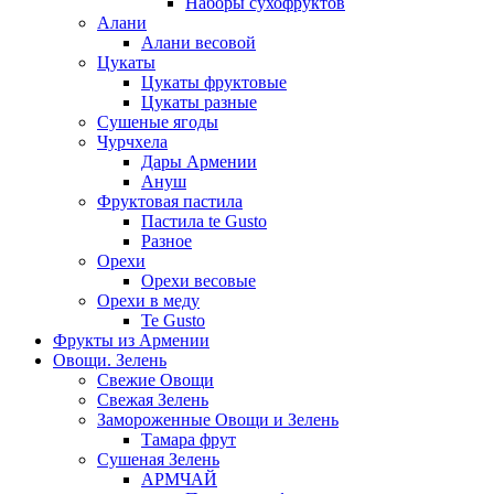
Наборы сухофруктов
Алани
Алани весовой
Цукаты
Цукаты фруктовые
Цукаты разные
Сушеные ягоды
Чурчхела
Дары Армении
Ануш
Фруктовая пастила
Пастила te Gusto
Разное
Орехи
Орехи весовые
Орехи в меду
Te Gusto
Фрукты из Армении
Овощи. Зелень
Свежие Овощи
Свежая Зелень
Замороженные Овощи и Зелень
Тамара фрут
Сушеная Зелень
АРМЧАЙ