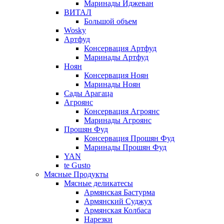
Маринады Иджеван
ВИТАЛ
Большой объем
Wosky
Артфуд
Консервация Артфуд
Маринады Артфуд
Ноян
Консервация Ноян
Маринады Ноян
Сады Арагаца
Агроянс
Консервация Агроянс
Маринады Агроянс
Прошян Фуд
Консервация Прошян Фуд
Маринады Прошян Фуд
YAN
te Gusto
Мясные Продукты
Мясные деликатесы
Армянская Бастурма
Армянский Суджух
Армянская Колбаса
Нарезки