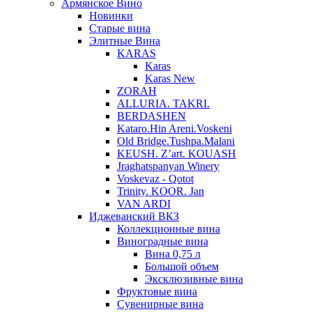
Армянское Вино
Новинки
Старые вина
Элитные Вина
KARAS
Karas
Karas New
ZORAH
ALLURIA. TAKRI.
BERDASHEN
Kataro.Hin Areni.Voskeni
Old Bridge.Tushpa.Malani
KEUSH. Z’art. KOUASH
Jraghatspanyan Winery
Voskevaz - Qotot
Trinity. KOOR. Jan
VAN ARDI
Иджеванский ВКЗ
Коллекционные вина
Виноградные вина
Вина 0,75 л
Большой объем
Эксклюзивные вина
Фруктовые вина
Cувенирные вина