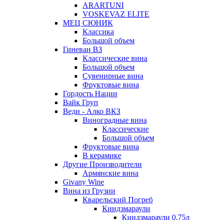
ARARTUNI
VOSKEVAZ ELITE
МЕЦ СЮНИК
Классика
Большой объем
Гиневан ВЗ
Классические вина
Большой объем
Сувенирные вина
Фруктовые вина
Гордость Нации
Вайк Груп
Веди - Алко ВКЗ
Виноградные вина
Классические
Большой объем
Фруктовые вина
В керамике
Другие Производители
Армянские вина
Givany Wine
Вина из Грузии
Кварельский Погреб
Киндзмараули
Киндзмараули 0,75л