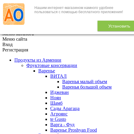
Нашим интернет-магазином намного удобнее
+7 (495) 646-888-1
пользоваться с помощью бесплатного приложения!
В корзине
0
товаров
Установить
x
Меню каталога
Меню сайта
Вход
Регистрация
Продукты из Армении
Фруктовые консервации
Варенье
ВИТАЛ
Варенья малый объем
Варенья большой объем
Иджеван
Ноян
Шамб
Сады Арагаца
Агроянс
te Gusto
Варга - Фуд
Варенье Proshyan Food