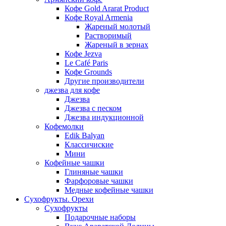
Кофе Gold Ararat Product
Кофе Royal Armenia
Жареный молотый
Растворимый
Жареный в зернах
Кофе Jezva
Le Café Paris
Кофе Grounds
Другие производители
джезва для кофе
Джезва
Джезва с песком
Джезва индукционной
Кофемолки
Edik Balyan
Классичиские
Мини
Кофейные чашки
Глиняные чашки
Фарфоровые чашки
Медные кофейные чашки
Сухофрукты. Орехи
Сухофрукты
Подарочные наборы