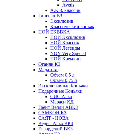
Avetis
А.К.З. классик
Гиневан ВЗ
Эксклюзив
Классический коньяк
НОЙ ЕКВВКА
НОЙ Эксклюзив
НОЙ Классик
НОЙ Легенды
NOY Very Speсial
НОЙ Кремлин
Оганян КЗ
Мадатовъ
Объем 0,5 л
Объем 0,75 л
Эксклюзивные Коньяки
Подарочные Коньяки
СИС Алко
Мараси КД
Грейт Велли АВКЗ
САМКОН КЗ
САЯТ - НОВА
Веди - Алко ВКЗ
Егвардский ВКЗ