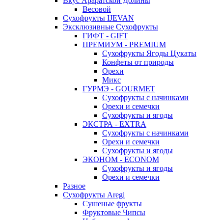
Вкус Араратской Долины
Весовой
Сухофрукты IJEVAN
Эксклюзивные Сухофрукты
ГИФТ - GIFT
ПРЕМИУМ - PREMIUM
Сухофрукты Ягоды Цукаты
Конфеты от природы
Орехи
Микс
ГУРМЭ - GOURMET
Сухофрукты с начинками
Орехи и семечки
Сухофрукты и ягоды
ЭКСТРА - EXTRA
Сухофрукты с начинками
Орехи и семечки
Сухофрукты и ягоды
ЭКОНОМ - ECONOM
Сухофрукты и ягоды
Орехи и семечки
Разное
Сухофрукты Aregi
Сушеные фрукты
Фруктовые Чипсы