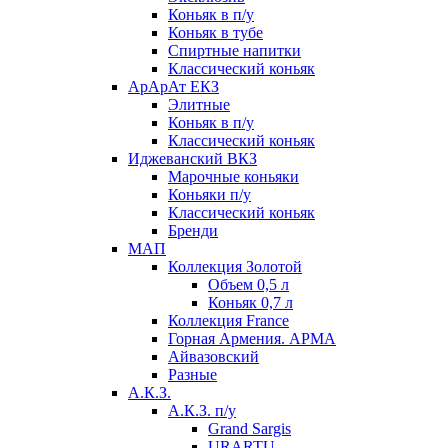
Коньяк в п/у
Коньяк в тубе
Спиртные напитки
Классический коньяк
АрАрАт ЕКЗ
Элитные
Коньяк в п/у
Классический коньяк
Иджеванский ВКЗ
Марочные коньяки
Коньяки п/у
Классический коньяк
Бренди
МАП
Коллекция Золотой
Объем 0,5 л
Коньяк 0,7 л
Коллекция France
Горная Армения. АРМА
Айвазовский
Разные
А.К.З.
А.К.З. п/у
Grand Sargis
URARTU