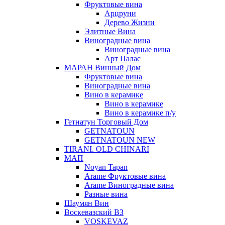
Фруктовые вина
Арцруни
Дерево Жизни
Элитные Вина
Виноградные вина
Виноградные вина
Арт Палас
МАРАН Винный Дом
Фруктовые вина
Виноградные вина
Вино в керамике
Вино в керамике
Вино в керамике п/у
Гетнатун Торговый Дом
GETNATOUN
GETNATOUN NEW
TIRANI. OLD CHINARI
МАП
Noyan Tapan
Arame Фруктовые вина
Arame Виноградные вина
Разные вина
Шаумян Вин
Воскевазский ВЗ
VOSKEVAZ