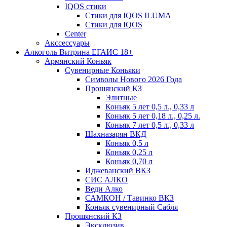
IQOS стики
Стики для IQOS ILUMA
Стики для IQOS
Сenter
Акссессуары
Алкоголь Витрина ЕГАИС 18+
Армянский Коньяк
Сувенирные Коньяки
Символы Нового 2026 Года
Прошянский КЗ
Элитные
Коньяк 5 лет 0,5 л., 0,33 л
Коньяк 5 лет 0,18 л., 0,25 л.
Коньяк 7 лет 0,5 л., 0,33 л
Шахназарян ВКД
Коньяк 0,5 л
Коньяк 0,25 л
Коньяк 0,70 л
Иджеванский ВКЗ
СИС АЛКО
Веди Алко
САМКОН / Тавинко ВКЗ
Коньяк сувенирный Сабля
Прошянский КЗ
Эксклюзив