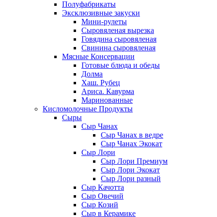
Полуфабрикаты
Эксклюзивные закуски
Мини-рулеты
Сыровяленая вырезка
Говядина сыровяленая
Свинина сыровяленая
Мясные Консервации
Готовые блюда и обеды
Долма
Хаш. Рубец
Ариса. Кавурма
Маринованные
Кисломолочные Продукты
Сыры
Сыр Чанах
Сыр Чанах в ведре
Сыр Чанах Экокат
Сыр Лори
Сыр Лори Премиум
Сыр Лори Экокат
Сыр Лори разный
Сыр Качотта
Сыр Овечий
Сыр Козий
Сыр в Керамике