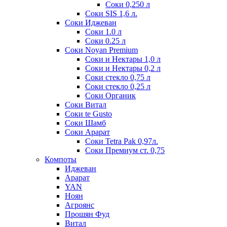
Соки 0,250 л
Соки SIS 1,6 л.
Соки Иджеван
Соки 1.0 л
Соки 0.25 л
Соки Noyan Premium
Соки и Нектары 1,0 л
Соки и Нектары 0,2 л
Соки стекло 0,75 л
Соки стекло 0,25 л
Соки Органик
Соки Витал
Соки te Gusto
Соки Шамб
Соки Арарат
Соки Tetra Pak 0,97л.
Соки Премиум ст. 0,75
Компоты
Иджеван
Арарат
YAN
Ноян
Агроянс
Прошян Фуд
Витал