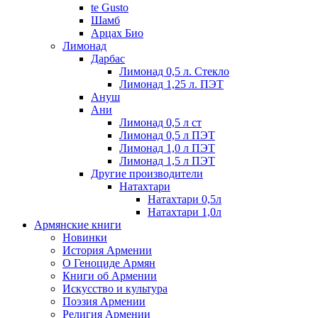
te Gusto
Шамб
Арцах Био
Лимонад
Дарбас
Лимонад 0,5 л. Стекло
Лимонад 1,25 л. ПЭТ
Ануш
Ани
Лимонад 0,5 л ст
Лимонад 0,5 л ПЭТ
Лимонад 1,0 л ПЭТ
Лимонад 1,5 л ПЭТ
Другие производители
Натахтари
Натахтари 0,5л
Натахтари 1,0л
Армянские книги
Новинки
История Армении
О Геноциде Армян
Книги об Армении
Иcкусство и культура
Поэзия Армении
Религия Армении