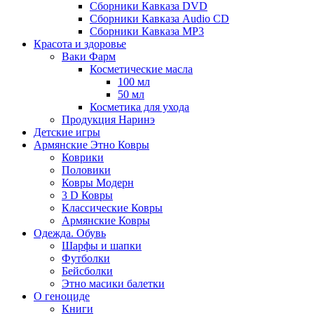
Сборники Кавказа DVD
Сборники Кавказа Audio CD
Сборники Кавказа MP3
Красота и здоровье
Ваки Фарм
Косметические масла
100 мл
50 мл
Косметика для ухода
Продукция Наринэ
Детские игры
Армянские Этно Ковры
Коврики
Половики
Ковры Модерн
3 D Ковры
Классические Ковры
Армянские Ковры
Одежда. Обувь
Шарфы и шапки
Футболки
Бейсболки
Этно масики балетки
О геноциде
Книги