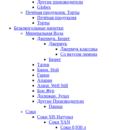
Другие производители
Globex
Печёная продукция. Торты
Печёная продукция
Торты
Безалкогольные напитки
Минеральная Вода
Джермук. Бюрег
Джермук
Джермук классика
Со вкусом лимона
Бюрег
Татни
Бжни. Ной
Гарни
Апаран
Ararat. Well Still
Бон Жур
Дилижан. Зулал
Другие Производители
Dausuz
Соки
Соки SIS Натурал
Соки YAN
Соки 0,930 л