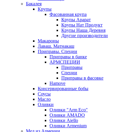
Бакалея
Крупы
Фасованная крупа
Крупы Арарат
Крупы Нат Продукт
Крупы Наша Деревня
Другие производители
Макароны
Лаваш. Матнакаш
Приправы. Специи
Приправы в банке
АРМСПЕЦИИ
Приправы
Специи
Приправы в фасовке
Hamove
Консервированные бобы
Соусы
Масло
Оливки
Оливки "Arm Eco"
Оливки AMADO
Оливки Aiello
Оливки Armenium
Мед из Армении