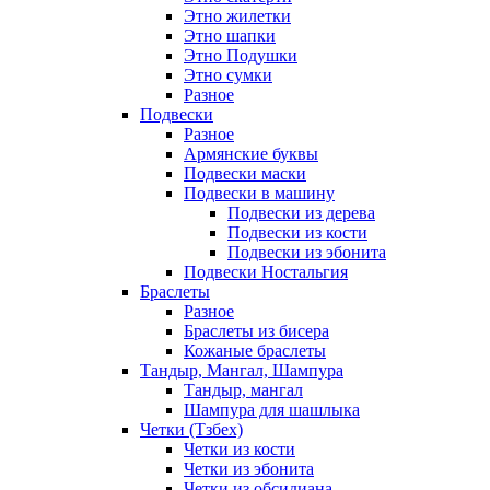
Этно жилетки
Этно шапки
Этно Подушки
Этно сумки
Разное
Подвески
Разное
Армянские буквы
Подвески маски
Подвески в машину
Подвески из дерева
Подвески из кости
Подвески из эбонита
Подвески Ностальгия
Браслеты
Разное
Браслеты из бисера
Кожаные браслеты
Тандыр, Мангал, Шампура
Тандыр, мангал
Шампура для шашлыка
Четки (Тзбех)
Четки из кости
Четки из эбонита
Четки из обсидиана