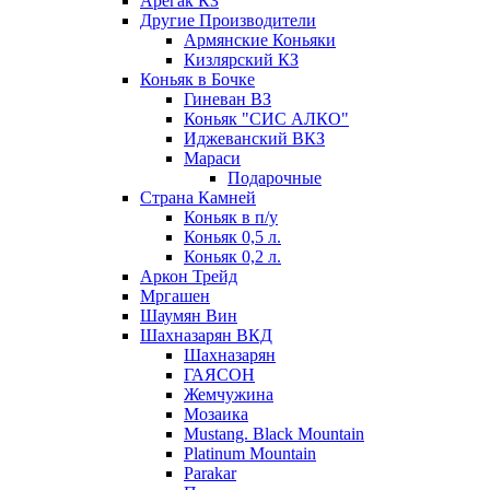
Арегак КЗ
Другие Производители
Армянские Коньяки
Кизлярский КЗ
Коньяк в Бочке
Гиневан ВЗ
Коньяк "СИС АЛКО"
Иджеванский ВКЗ
Мараси
Подарочные
Страна Камней
Коньяк в п/у
Коньяк 0,5 л.
Коньяк 0,2 л.
Аркон Трейд
Мргашен
Шаумян Вин
Шахназарян ВКД
Шахназарян
ГАЯСОН
Жемчужина
Мозаика
Mustang. Black Mountain
Platinum Mountain
Parakar