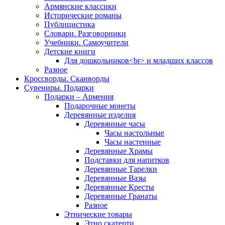
Армянские классики
Исторические романы
Публицистика
Словари. Разговорники
Учебники. Самоучители
Детские книги
Для дошкольников<br> и младших классов
Разное
Кроссворды. Сканворды
Сувениры. Подарки
Подарки – Армения
Подарочные монеты
Деревянные изделия
Деревянные часы
Часы настольные
Часы настенные
Деревянные Храмы
Подставки для напитков
Деревянные Тарелки
Деревянные Вазы
Деревянные Кресты
Деревянные Гранаты
Разное
Этнические товары
Этно скатерти