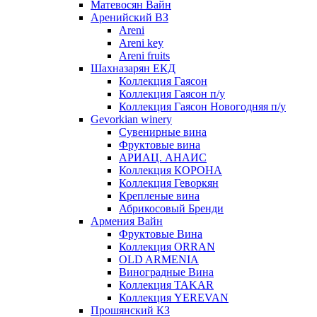
Матевосян Вайн
Аренийский ВЗ
Areni
Areni key
Areni fruits
Шахназарян ЕКД
Коллекция Гаясон
Коллекция Гаясон п/у
Коллекция Гаясон Новогодняя п/у
Gevorkian winery
Сувенирные вина
Фруктовые вина
АРИАЦ. АНАИС
Коллекция КОРОНА
Коллекция Геворкян
Крепленые вина
Абрикосовый Бренди
Армения Вайн
Фруктовые Вина
Коллекция ORRAN
OLD ARMENIA
Виноградные Вина
Коллекция TAKAR
Коллекция YEREVAN
Прошянский КЗ