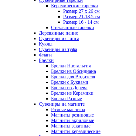
Сувенирные тарелки
Керамические тарелки
Размер 27 х 26 см
Размер 21-18,5 см
Размер 16 - 14 см
Стеклянные тарелки
Деревянные панно
Сувениры из гипса
Куклы
Сувениры из туфа
Флаги
Брелки
Брелки Настальгия
Брелки из Обсидиана
Брелки для Водителя
Брелки с Буквами
Брелки из Дерева
Брелки из Керамики
Брелки Разные
Сувениры на магните
Разные магниты
Магниты резиновые
Магниты акриловые
Магниты закатные
Магниты керамические