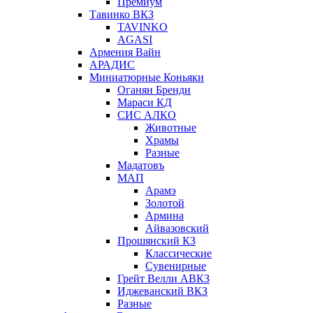
Премиум
Тавинко ВКЗ
TAVINKO
AGASI
Армения Вайн
АРАДИС
Миниатюрные Коньяки
Оганян Бренди
Мараси КД
СИС АЛКО
Животные
Храмы
Разные
Мадатовъ
МАП
Арамэ
Золотой
Армина
Айвазовский
Прошянский КЗ
Классические
Сувенирные
Грейт Велли АВКЗ
Иджеванский ВКЗ
Разные