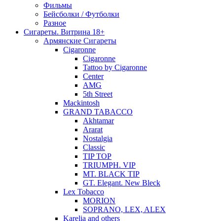
Фильмы
Бейсболки / Футболки
Разное
Сигареты. Витрина 18+
Армянские Сигареты
Cigaronne
Cigaronne
Tattoo by Cigaronne
Center
AMG
5th Street
Mackintosh
GRAND TABACCO
Akhtamar
Ararat
Nostalgia
Classic
TIP TOP
TRIUMPH. VIP
MT. BLACK TIP
GT. Elegant. New Bleck
Lex Tobacco
MORION
SOPRANO, LEX, ALEX
Karelia and others