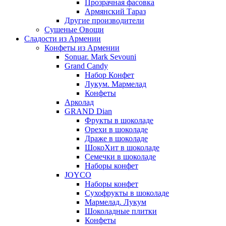
Прозрачная фасовка
Армянский Тараз
Другие производители
Сушеные Овощи
Сладости из Армении
Конфеты из Армении
Sonuar. Mark Sevouni
Grand Candy
Набор Конфет
Лукум. Мармелад
Конфеты
Арколад
GRAND Dian
Фрукты в шоколаде
Орехи в шоколаде
Драже в шоколаде
ШокоХит в шоколаде
Семечки в шоколаде
Наборы конфет
JOYCO
Наборы конфет
Сухофрукты в шоколаде
Мармелад. Лукум
Шоколадные плитки
Конфеты