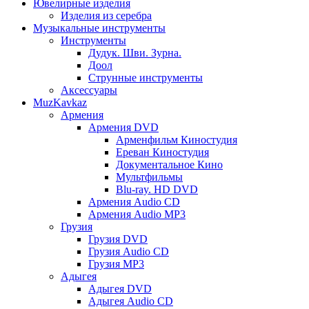
Ювелирные изделия
Изделия из серебра
Музыкальные инструменты
Инструменты
Дудук. Шви. Зурна.
Доол
Струнные инструменты
Аксессуары
MuzKavkaz
Армения
Армения DVD
Арменфильм Киностудия
Ереван Киностудия
Документальное Кино
Мультфильмы
Blu-ray. HD DVD
Армения Audio CD
Армения Audio MP3
Грузия
Грузия DVD
Грузия Audio CD
Грузия MP3
Адыгея
Адыгея DVD
Адыгея Audio CD