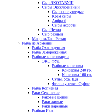
Сыр ЭКОТАВУШ
Сыры Эксклюзивный
Сыры полутведые
Крем сыры
Antipasti
Сыры ассорти
Сыр Чечил
Сыр разный
Мацони.Тан. Режан
Рыба из Армении
Рыба Охлажденная
Рыба Замороженная
Рыбные консервации
ЭКО ФУД
Рыбные консервы
Консервы 240 гр.
Консервы 160 гр.
Супы. Уха. Щи
Филе-кусочки. Суфле
Рыба Копченая
Раки Севанские
Раковые шейки
Раки живые
Раки варенные
Рыбная Икра