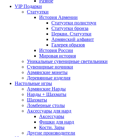
Разное
VIP Подарки
Статуэтки
История Армении
Статуэтки полистоун
Статуэтки бронза
Церкви. Статуэтки
Армянский алфавит
Галерея образов
История России
Мировая история
Уникальные сувенирные светильники
Сувенирные ночники
Армянские монеты
Деревянные изделия
Настольные игры
Армянские Нарды
Нарды + Шахматы
Шахматы
Ломберные столы
Аксессуары для нард
Аксессуары
Фишки для нард
Кости. Зары
Другие производители