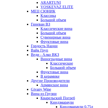
ARARTUNI
VOSKEVAZ ELITE
МЕЦ СЮНИК
Классика
Большой объем
Гиневан ВЗ
Классические вина
Большой объем
Сувенирные вина
Фруктовые вина
Гордость Нации
Вайк Груп
Веди - Алко ВКЗ
Виноградные вина
Классические
Большой объем
Фруктовые вина
В керамике
Другие Производители
Армянские вина
Givany Wine
Вина из Грузии
Кварельский Погреб
Киндзмараули
Киндзмараули 0,75л