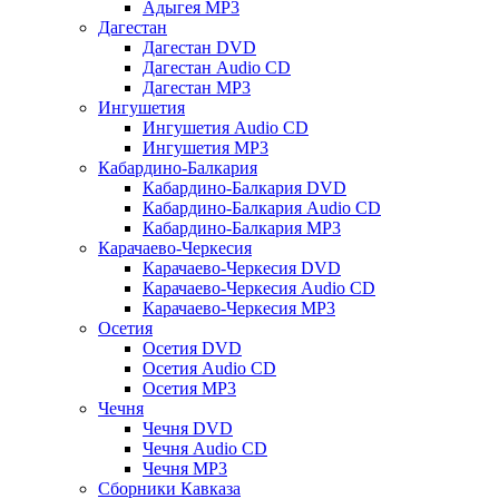
Адыгея MP3
Дагестан
Дагестан DVD
Дагестан Audio CD
Дагестан MP3
Ингушетия
Ингушетия Audio CD
Ингушетия MP3
Кабардино-Балкария
Кабардино-Балкария DVD
Кабардино-Балкария Audio CD
Кабардино-Балкария MP3
Карачаево-Черкесия
Карачаево-Черкесия DVD
Карачаево-Черкесия Audio CD
Карачаево-Черкесия MP3
Осетия
Осетия DVD
Осетия Audio CD
Осетия MP3
Чечня
Чечня DVD
Чечня Audio CD
Чечня MP3
Сборники Кавказа