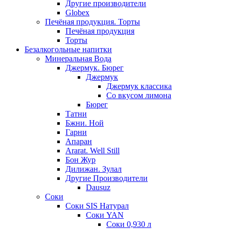
Другие производители
Globex
Печёная продукция. Торты
Печёная продукция
Торты
Безалкогольные напитки
Минеральная Вода
Джермук. Бюрег
Джермук
Джермук классика
Со вкусом лимона
Бюрег
Татни
Бжни. Ной
Гарни
Апаран
Ararat. Well Still
Бон Жур
Дилижан. Зулал
Другие Производители
Dausuz
Соки
Соки SIS Натурал
Соки YAN
Соки 0,930 л