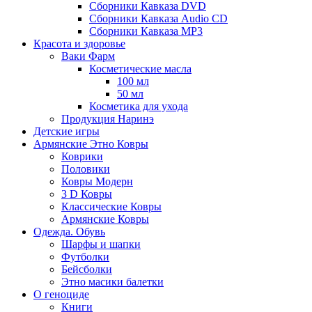
Сборники Кавказа DVD
Сборники Кавказа Audio CD
Сборники Кавказа MP3
Красота и здоровье
Ваки Фарм
Косметические масла
100 мл
50 мл
Косметика для ухода
Продукция Наринэ
Детские игры
Армянские Этно Ковры
Коврики
Половики
Ковры Модерн
3 D Ковры
Классические Ковры
Армянские Ковры
Одежда. Обувь
Шарфы и шапки
Футболки
Бейсболки
Этно масики балетки
О геноциде
Книги