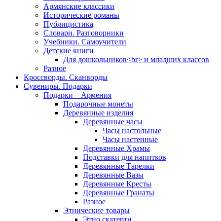
Армянские классики
Исторические романы
Публицистика
Словари. Разговорники
Учебники. Самоучители
Детские книги
Для дошкольников<br> и младших классов
Разное
Кроссворды. Сканворды
Сувениры. Подарки
Подарки – Армения
Подарочные монеты
Деревянные изделия
Деревянные часы
Часы настольные
Часы настенные
Деревянные Храмы
Подставки для напитков
Деревянные Тарелки
Деревянные Вазы
Деревянные Кресты
Деревянные Гранаты
Разное
Этнические товары
Этно скатерти