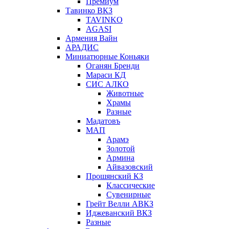
Премиум
Тавинко ВКЗ
TAVINKO
AGASI
Армения Вайн
АРАДИС
Миниатюрные Коньяки
Оганян Бренди
Мараси КД
СИС АЛКО
Животные
Храмы
Разные
Мадатовъ
МАП
Арамэ
Золотой
Армина
Айвазовский
Прошянский КЗ
Классические
Сувенирные
Грейт Велли АВКЗ
Иджеванский ВКЗ
Разные