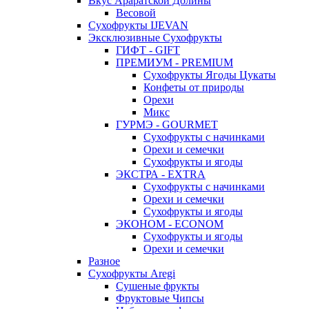
Вкус Араратской Долины
Весовой
Сухофрукты IJEVAN
Эксклюзивные Сухофрукты
ГИФТ - GIFT
ПРЕМИУМ - PREMIUM
Сухофрукты Ягоды Цукаты
Конфеты от природы
Орехи
Микс
ГУРМЭ - GOURMET
Сухофрукты с начинками
Орехи и семечки
Сухофрукты и ягоды
ЭКСТРА - EXTRA
Сухофрукты с начинками
Орехи и семечки
Сухофрукты и ягоды
ЭКОНОМ - ECONOM
Сухофрукты и ягоды
Орехи и семечки
Разное
Сухофрукты Aregi
Сушеные фрукты
Фруктовые Чипсы