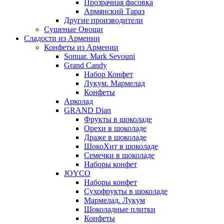
Прозрачная фасовка
Армянский Тараз
Другие производители
Сушеные Овощи
Сладости из Армении
Конфеты из Армении
Sonuar. Mark Sevouni
Grand Candy
Набор Конфет
Лукум. Мармелад
Конфеты
Арколад
GRAND Dian
Фрукты в шоколаде
Орехи в шоколаде
Драже в шоколаде
ШокоХит в шоколаде
Семечки в шоколаде
Наборы конфет
JOYCO
Наборы конфет
Сухофрукты в шоколаде
Мармелад. Лукум
Шоколадные плитки
Конфеты