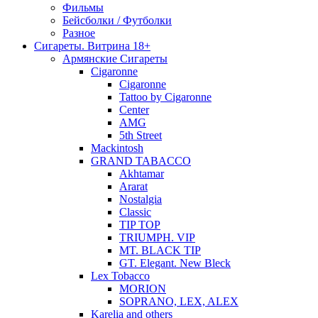
Фильмы
Бейсболки / Футболки
Разное
Сигареты. Витрина 18+
Армянские Сигареты
Cigaronne
Cigaronne
Tattoo by Cigaronne
Center
AMG
5th Street
Mackintosh
GRAND TABACCO
Akhtamar
Ararat
Nostalgia
Classic
TIP TOP
TRIUMPH. VIP
MT. BLACK TIP
GT. Elegant. New Bleck
Lex Tobacco
MORION
SOPRANO, LEX, ALEX
Karelia and others