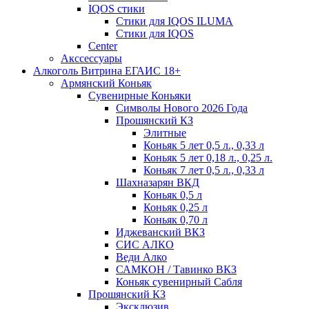
IQOS стики
Стики для IQOS ILUMA
Стики для IQOS
Сenter
Акссессуары
Алкоголь Витрина ЕГАИС 18+
Армянский Коньяк
Сувенирные Коньяки
Символы Нового 2026 Года
Прошянский КЗ
Элитные
Коньяк 5 лет 0,5 л., 0,33 л
Коньяк 5 лет 0,18 л., 0,25 л.
Коньяк 7 лет 0,5 л., 0,33 л
Шахназарян ВКД
Коньяк 0,5 л
Коньяк 0,25 л
Коньяк 0,70 л
Иджеванский ВКЗ
СИС АЛКО
Веди Алко
САМКОН / Тавинко ВКЗ
Коньяк сувенирный Сабля
Прошянский КЗ
Эксклюзив