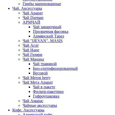
Грибы маринованные
Чай. Аксессуары
Чай Арарат
Чай Darman
АРМЧАЙ
Чай заварочный
Прозрачная фасовка
Армянский Тараз
Чай "IJEVAN". MASIS
Чай Агат
Чай Нане
Чай Гюмри
Чай Манана
Чай травяной
Био-сертифицированный
Весовой
Чай Meron berry
Чай Мега Арарат
Чай в пакете
Фильтр-пакетики
Гофроупаковка
Чай Амарас
Чайные аксессуары
Кофе. Аксессуары
Армянский кофе