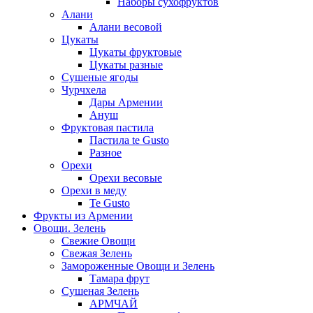
Наборы сухофруктов
Алани
Алани весовой
Цукаты
Цукаты фруктовые
Цукаты разные
Сушеные ягоды
Чурчхела
Дары Армении
Ануш
Фруктовая пастила
Пастила te Gusto
Разное
Орехи
Орехи весовые
Орехи в меду
Te Gusto
Фрукты из Армении
Овощи. Зелень
Свежие Овощи
Свежая Зелень
Замороженные Овощи и Зелень
Тамара фрут
Сушеная Зелень
АРМЧАЙ