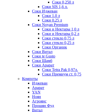
Соки 0,250 л
Соки SIS 1,6 л.
Соки Иджеван
Соки 1.0 л
Соки 0.25 л
Соки Noyan Premium
Соки и Нектары 1,0 л
Соки и Нектары 0,2 л
Соки стекло 0,75 л
Соки стекло 0,25 л
Соки Органик
Соки Витал
Соки te Gusto
Соки Шамб
Соки Арарат
Соки Tetra Pak 0,97л.
Соки Премиум ст. 0,75
Компоты
Иджеван
Арарат
YAN
Ноян
Агроянс
Прошян Фуд
Витал