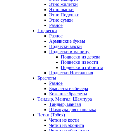
Этно жилетки
Этно шапки
Этно Подушки
Этно сумки
Разное
Подвески
Разное
Армянские буквы
Подвески маски
Подвески в машину
Подвески из дерева
Подвески из кости
Подвески из эбонита
Подвески Ностальгия
Браслеты
Разное
Браслеты из бисера
Кожаные браслеты
Тандыр, Мангал, Шампура
Тандыр, мангал
Шампура для шашлыка
Четки (Тзбех)
Четки из кости
Четки из эбонита
Четки из обсидиана