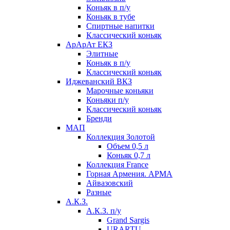
Коньяк в п/у
Коньяк в тубе
Спиртные напитки
Классический коньяк
АрАрАт ЕКЗ
Элитные
Коньяк в п/у
Классический коньяк
Иджеванский ВКЗ
Марочные коньяки
Коньяки п/у
Классический коньяк
Бренди
МАП
Коллекция Золотой
Объем 0,5 л
Коньяк 0,7 л
Коллекция France
Горная Армения. АРМА
Айвазовский
Разные
А.К.З.
А.К.З. п/у
Grand Sargis
URARTU