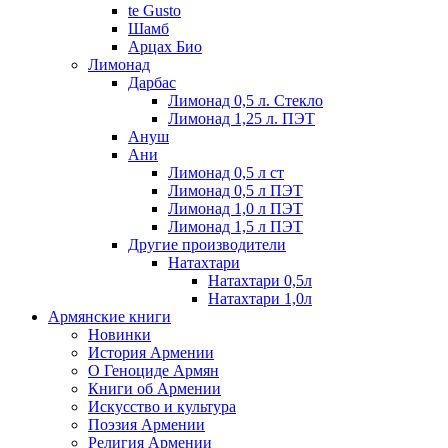
te Gusto
Шамб
Арцах Био
Лимонад
Дарбас
Лимонад 0,5 л. Стекло
Лимонад 1,25 л. ПЭТ
Ануш
Ани
Лимонад 0,5 л ст
Лимонад 0,5 л ПЭТ
Лимонад 1,0 л ПЭТ
Лимонад 1,5 л ПЭТ
Другие производители
Натахтари
Натахтари 0,5л
Натахтари 1,0л
Армянские книги
Новинки
История Армении
О Геноциде Армян
Книги об Армении
Иcкусство и культура
Поэзия Армении
Религия Армении