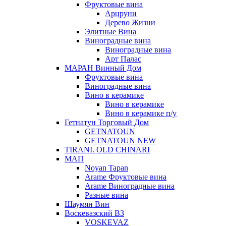
Фруктовые вина
Арцруни
Дерево Жизни
Элитные Вина
Виноградные вина
Виноградные вина
Арт Палас
МАРАН Винный Дом
Фруктовые вина
Виноградные вина
Вино в керамике
Вино в керамике
Вино в керамике п/у
Гетнатун Торговый Дом
GETNATOUN
GETNATOUN NEW
TIRANI. OLD CHINARI
МАП
Noyan Tapan
Arame Фруктовые вина
Arame Виноградные вина
Разные вина
Шаумян Вин
Воскевазский ВЗ
VOSKEVAZ