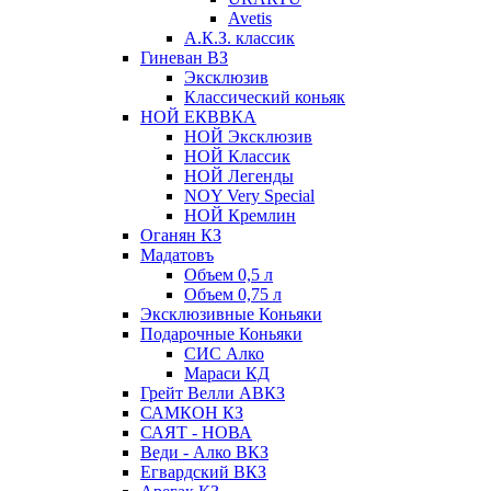
Avetis
А.К.З. классик
Гиневан ВЗ
Эксклюзив
Классический коньяк
НОЙ ЕКВВКА
НОЙ Эксклюзив
НОЙ Классик
НОЙ Легенды
NOY Very Speсial
НОЙ Кремлин
Оганян КЗ
Мадатовъ
Объем 0,5 л
Объем 0,75 л
Эксклюзивные Коньяки
Подарочные Коньяки
СИС Алко
Мараси КД
Грейт Велли АВКЗ
САМКОН КЗ
САЯТ - НОВА
Веди - Алко ВКЗ
Егвардский ВКЗ