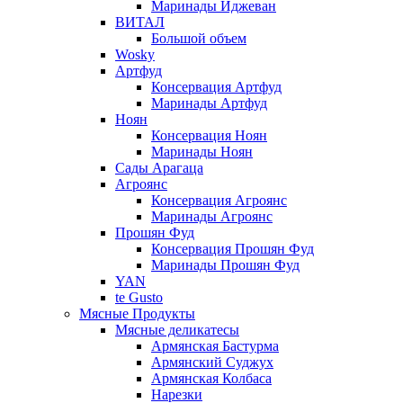
Маринады Иджеван
ВИТАЛ
Большой объем
Wosky
Артфуд
Консервация Артфуд
Маринады Артфуд
Ноян
Консервация Ноян
Маринады Ноян
Сады Арагаца
Агроянс
Консервация Агроянс
Маринады Агроянс
Прошян Фуд
Консервация Прошян Фуд
Маринады Прошян Фуд
YAN
te Gusto
Мясные Продукты
Мясные деликатесы
Армянская Бастурма
Армянский Суджух
Армянская Колбаса
Нарезки