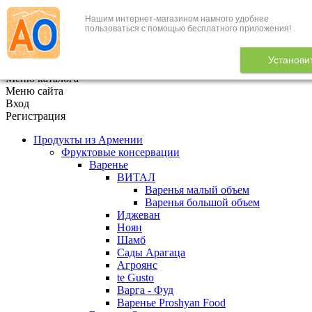
Нашим интернет-магазином намного удобнее
+7 (495) 646-888-1
пользоваться с помощью бесплатного приложения!
В корзине
0
товаров
Установи
x
Меню каталога
Меню сайта
Вход
Регистрация
Продукты из Армении
Фруктовые консервации
Варенье
ВИТАЛ
Варенья малый объем
Варенья большой объем
Иджеван
Ноян
Шамб
Сады Арагаца
Агроянс
te Gusto
Варга - Фуд
Варенье Proshyan Food