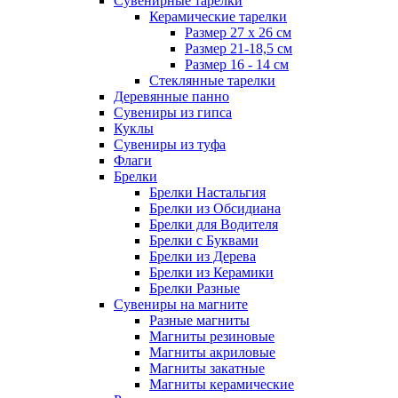
Сувенирные тарелки
Керамические тарелки
Размер 27 х 26 см
Размер 21-18,5 см
Размер 16 - 14 см
Стеклянные тарелки
Деревянные панно
Сувениры из гипса
Куклы
Сувениры из туфа
Флаги
Брелки
Брелки Настальгия
Брелки из Обсидиана
Брелки для Водителя
Брелки с Буквами
Брелки из Дерева
Брелки из Керамики
Брелки Разные
Сувениры на магните
Разные магниты
Магниты резиновые
Магниты акриловые
Магниты закатные
Магниты керамические