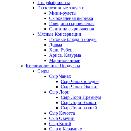
Полуфабрикаты
Эксклюзивные закуски
Мини-рулеты
Сыровяленая вырезка
Говядина сыровяленая
Свинина сыровяленая
Мясные Консервации
Готовые блюда и обеды
Долма
Хаш. Рубец
Ариса. Кавурма
Маринованные
Кисломолочные Продукты
Сыры
Сыр Чанах
Сыр Чанах в ведре
Сыр Чанах Экокат
Сыр Лори
Сыр Лори Премиум
Сыр Лори Экокат
Сыр Лори разный
Сыр Качотта
Сыр Овечий
Сыр Козий
Сыр в Керамике