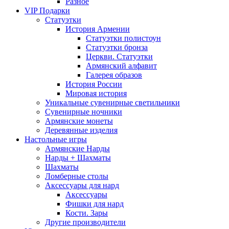
Разное
VIP Подарки
Статуэтки
История Армении
Статуэтки полистоун
Статуэтки бронза
Церкви. Статуэтки
Армянский алфавит
Галерея образов
История России
Мировая история
Уникальные сувенирные светильники
Сувенирные ночники
Армянские монеты
Деревянные изделия
Настольные игры
Армянские Нарды
Нарды + Шахматы
Шахматы
Ломберные столы
Аксессуары для нард
Аксессуары
Фишки для нард
Кости. Зары
Другие производители