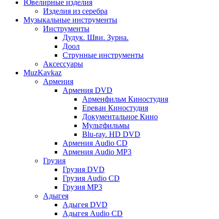
Ювелирные изделия
Изделия из серебра
Музыкальные инструменты
Инструменты
Дудук. Шви. Зурна.
Доол
Струнные инструменты
Аксессуары
MuzKavkaz
Армения
Армения DVD
Арменфильм Киностудия
Ереван Киностудия
Документальное Кино
Мультфильмы
Blu-ray. HD DVD
Армения Audio CD
Армения Audio MP3
Грузия
Грузия DVD
Грузия Audio CD
Грузия MP3
Адыгея
Адыгея DVD
Адыгея Audio CD