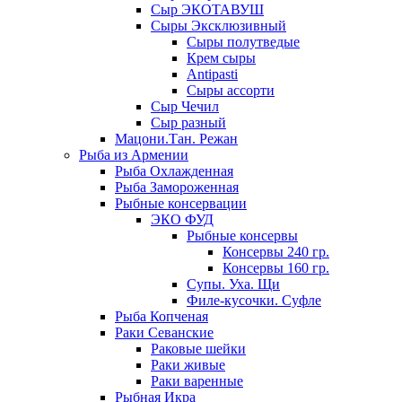
Сыр ЭКОТАВУШ
Сыры Эксклюзивный
Сыры полутведые
Крем сыры
Antipasti
Сыры ассорти
Сыр Чечил
Сыр разный
Мацони.Тан. Режан
Рыба из Армении
Рыба Охлажденная
Рыба Замороженная
Рыбные консервации
ЭКО ФУД
Рыбные консервы
Консервы 240 гр.
Консервы 160 гр.
Супы. Уха. Щи
Филе-кусочки. Суфле
Рыба Копченая
Раки Севанские
Раковые шейки
Раки живые
Раки варенные
Рыбная Икра