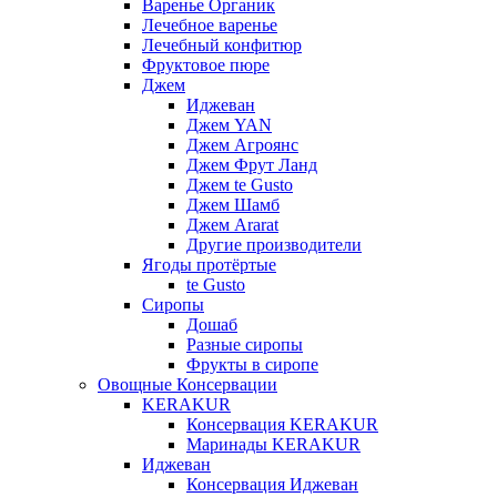
Варенье Органик
Лечебное варенье
Лечебный конфитюр
Фруктовое пюре
Джем
Иджеван
Джем YAN
Джем Агроянс
Джем Фрут Ланд
Джем te Gusto
Джем Шамб
Джем Ararat
Другие производители
Ягоды протёртые
te Gusto
Сиропы
Дошаб
Разные сиропы
Фрукты в сиропе
Овощные Консервации
KERAKUR
Консервация KERAKUR
Маринады KERAKUR
Иджеван
Консервация Иджеван