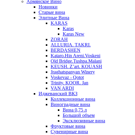
Армянское Вино
Новинки
Старые вина
Элитные Вина
KARAS
Karas
Karas New
ZORAH
ALLURIA. TAKRI.
BERDASHEN
Kataro.Hin Areni.Voskeni
Old Bridge.Tushpa.Malani
KEUSH. Z’art. KOUASH
Jraghatspanyan Winery
Voskevaz - Qotot
Trinity. KOOR. Jan
VAN ARDI
Иджеванский ВКЗ
Коллекционные вина
Виноградные вина
Вина 0,75 л
Большой объем
Эксклюзивные вина
Фруктовые вина
Cувенирные вина