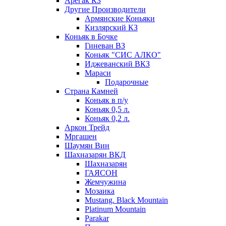
Арегак КЗ
Другие Производители
Армянские Коньяки
Кизлярский КЗ
Коньяк в Бочке
Гиневан ВЗ
Коньяк "СИС АЛКО"
Иджеванский ВКЗ
Мараси
Подарочные
Страна Камней
Коньяк в п/у
Коньяк 0,5 л.
Коньяк 0,2 л.
Аркон Трейд
Мргашен
Шаумян Вин
Шахназарян ВКД
Шахназарян
ГАЯСОН
Жемчужина
Мозаика
Mustang. Black Mountain
Platinum Mountain
Parakar