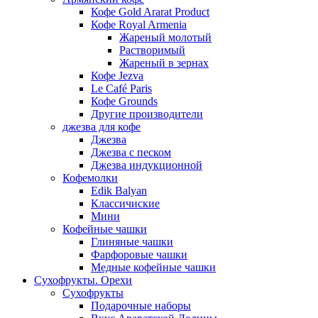
Кофе Gold Ararat Product
Кофе Royal Armenia
Жареный молотый
Растворимый
Жареный в зернах
Кофе Jezva
Le Café Paris
Кофе Grounds
Другие производители
джезва для кофе
Джезва
Джезва с песком
Джезва индукционной
Кофемолки
Edik Balyan
Классичиские
Мини
Кофейные чашки
Глиняные чашки
Фарфоровые чашки
Медные кофейные чашки
Сухофрукты. Орехи
Сухофрукты
Подарочные наборы