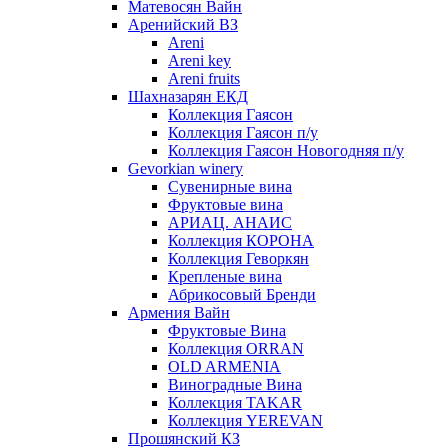
Матевосян Вайн
Аренийский ВЗ
Areni
Areni key
Areni fruits
Шахназарян ЕКД
Коллекция Гаясон
Коллекция Гаясон п/у
Коллекция Гаясон Новогодняя п/у
Gevorkian winery
Сувенирные вина
Фруктовые вина
АРИАЦ. АНАИС
Коллекция КОРОНА
Коллекция Геворкян
Крепленые вина
Абрикосовый Бренди
Армения Вайн
Фруктовые Вина
Коллекция ORRAN
OLD ARMENIA
Виноградные Вина
Коллекция TAKAR
Коллекция YEREVAN
Прошянский КЗ