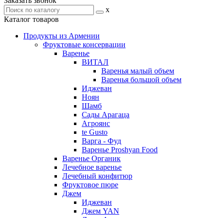
Заказать звонок
x
Каталог товаров
Продукты из Армении
Фруктовые консервации
Варенье
ВИТАЛ
Варенья малый объем
Варенья большой объем
Иджеван
Ноян
Шамб
Сады Арагаца
Агроянс
te Gusto
Варга - Фуд
Варенье Proshyan Food
Варенье Органик
Лечебное варенье
Лечебный конфитюр
Фруктовое пюре
Джем
Иджеван
Джем YAN