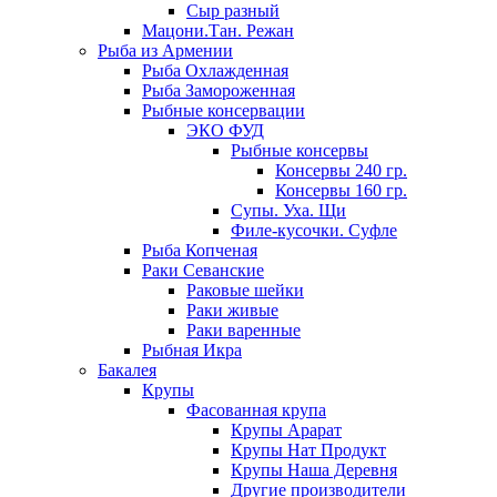
Сыр разный
Мацони.Тан. Режан
Рыба из Армении
Рыба Охлажденная
Рыба Замороженная
Рыбные консервации
ЭКО ФУД
Рыбные консервы
Консервы 240 гр.
Консервы 160 гр.
Супы. Уха. Щи
Филе-кусочки. Суфле
Рыба Копченая
Раки Севанские
Раковые шейки
Раки живые
Раки варенные
Рыбная Икра
Бакалея
Крупы
Фасованная крупа
Крупы Арарат
Крупы Нат Продукт
Крупы Наша Деревня
Другие производители