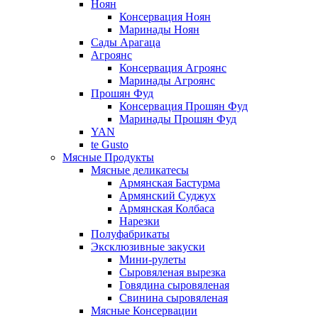
Ноян
Консервация Ноян
Маринады Ноян
Сады Арагаца
Агроянс
Консервация Агроянс
Маринады Агроянс
Прошян Фуд
Консервация Прошян Фуд
Маринады Прошян Фуд
YAN
te Gusto
Мясные Продукты
Мясные деликатесы
Армянская Бастурма
Армянский Суджух
Армянская Колбаса
Нарезки
Полуфабрикаты
Эксклюзивные закуски
Мини-рулеты
Сыровяленая вырезка
Говядина сыровяленая
Свинина сыровяленая
Мясные Консервации