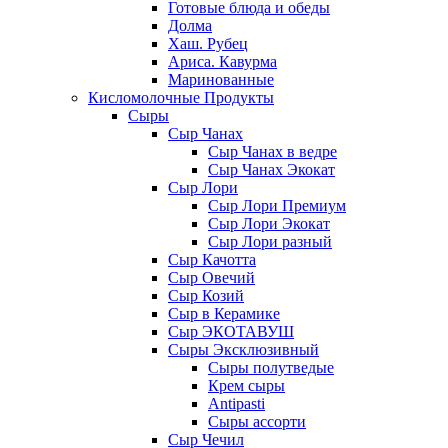
Готовые блюда и обеды
Долма
Хаш. Рубец
Ариса. Кавурма
Маринованные
Кисломолочные Продукты
Сыры
Сыр Чанах
Сыр Чанах в ведре
Сыр Чанах Экокат
Сыр Лори
Сыр Лори Премиум
Сыр Лори Экокат
Сыр Лори разный
Сыр Качотта
Сыр Овечий
Сыр Козий
Сыр в Керамике
Сыр ЭКОТАВУШ
Сыры Эксклюзивный
Сыры полутведые
Крем сыры
Antipasti
Сыры ассорти
Сыр Чечил