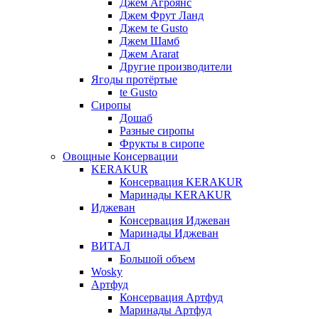
Джем Агроянс
Джем Фрут Ланд
Джем te Gusto
Джем Шамб
Джем Ararat
Другие производители
Ягоды протёртые
te Gusto
Сиропы
Дошаб
Разные сиропы
Фрукты в сиропе
Овощные Консервации
KERAKUR
Консервация KERAKUR
Маринады KERAKUR
Иджеван
Консервация Иджеван
Маринады Иджеван
ВИТАЛ
Большой объем
Wosky
Артфуд
Консервация Артфуд
Маринады Артфуд