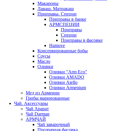
Макароны
Лаваш. Матнакаш
Приправы. Специи
Приправы в банке
АРМСПЕЦИИ
Приправы
Специи
Приправы в фасовке
Hamove
Консервированные бобы
Соусы
Масло
Оливки
Оливки "Arm Eco"
Оливки AMADO
Оливки Aiello
Оливки Armenium
Мед из Армении
Грибы маринованные
Чай. Аксессуары
Чай Арарат
Чай Darman
АРМЧАЙ
Чай заварочный
Прозрачная фасовка