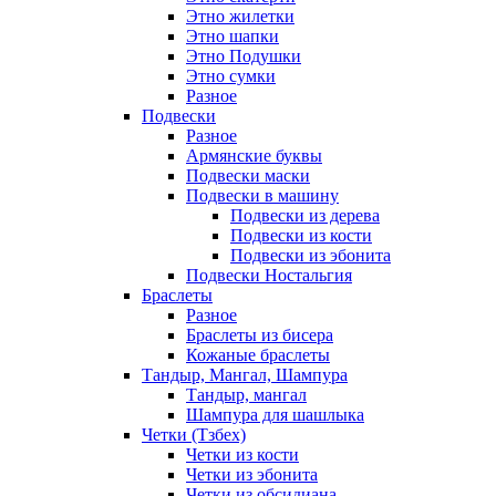
Этно жилетки
Этно шапки
Этно Подушки
Этно сумки
Разное
Подвески
Разное
Армянские буквы
Подвески маски
Подвески в машину
Подвески из дерева
Подвески из кости
Подвески из эбонита
Подвески Ностальгия
Браслеты
Разное
Браслеты из бисера
Кожаные браслеты
Тандыр, Мангал, Шампура
Тандыр, мангал
Шампура для шашлыка
Четки (Тзбех)
Четки из кости
Четки из эбонита
Четки из обсидиана