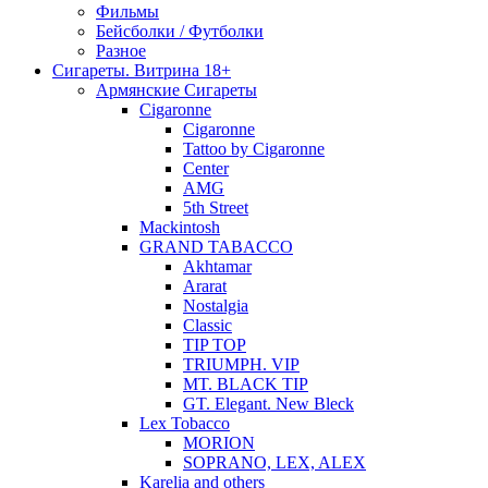
Фильмы
Бейсболки / Футболки
Разное
Сигареты. Витрина 18+
Армянские Сигареты
Cigaronne
Cigaronne
Tattoo by Cigaronne
Center
AMG
5th Street
Mackintosh
GRAND TABACCO
Akhtamar
Ararat
Nostalgia
Classic
TIP TOP
TRIUMPH. VIP
MT. BLACK TIP
GT. Elegant. New Bleck
Lex Tobacco
MORION
SOPRANO, LEX, ALEX
Karelia and others