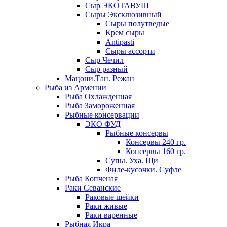
Сыр ЭКОТАВУШ
Сыры Эксклюзивный
Сыры полутведые
Крем сыры
Antipasti
Сыры ассорти
Сыр Чечил
Сыр разный
Мацони.Тан. Режан
Рыба из Армении
Рыба Охлажденная
Рыба Замороженная
Рыбные консервации
ЭКО ФУД
Рыбные консервы
Консервы 240 гр.
Консервы 160 гр.
Супы. Уха. Щи
Филе-кусочки. Суфле
Рыба Копченая
Раки Севанские
Раковые шейки
Раки живые
Раки варенные
Рыбная Икра