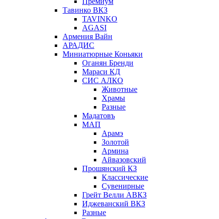
Премиум
Тавинко ВКЗ
TAVINKO
AGASI
Армения Вайн
АРАДИС
Миниатюрные Коньяки
Оганян Бренди
Мараси КД
СИС АЛКО
Животные
Храмы
Разные
Мадатовъ
МАП
Арамэ
Золотой
Армина
Айвазовский
Прошянский КЗ
Классические
Сувенирные
Грейт Велли АВКЗ
Иджеванский ВКЗ
Разные