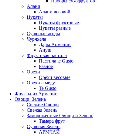
Наборы сухофруктов
Алани
Алани весовой
Цукаты
Цукаты фруктовые
Цукаты разные
Сушеные ягоды
Чурчхела
Дары Армении
Ануш
Фруктовая пастила
Пастила te Gusto
Разное
Орехи
Орехи весовые
Орехи в меду
Te Gusto
Фрукты из Армении
Овощи. Зелень
Свежие Овощи
Свежая Зелень
Замороженные Овощи и Зелень
Тамара фрут
Сушеная Зелень
АРМЧАЙ