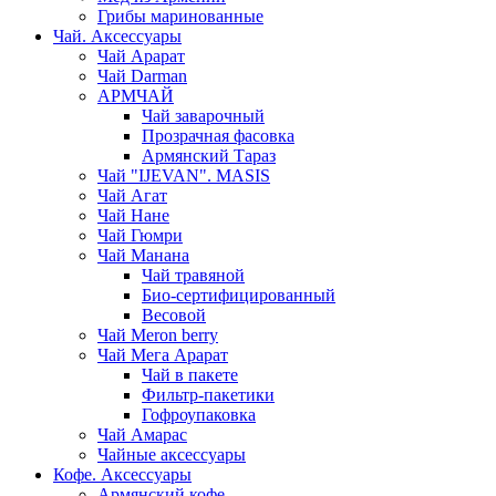
Грибы маринованные
Чай. Аксессуары
Чай Арарат
Чай Darman
АРМЧАЙ
Чай заварочный
Прозрачная фасовка
Армянский Тараз
Чай "IJEVAN". MASIS
Чай Агат
Чай Нане
Чай Гюмри
Чай Манана
Чай травяной
Био-сертифицированный
Весовой
Чай Meron berry
Чай Мега Арарат
Чай в пакете
Фильтр-пакетики
Гофроупаковка
Чай Амарас
Чайные аксессуары
Кофе. Аксессуары
Армянский кофе