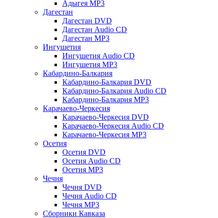
Адыгея MP3
Дагестан
Дагестан DVD
Дагестан Audio CD
Дагестан MP3
Ингушетия
Ингушетия Audio CD
Ингушетия MP3
Кабардино-Балкария
Кабардино-Балкария DVD
Кабардино-Балкария Audio CD
Кабардино-Балкария MP3
Карачаево-Черкесия
Карачаево-Черкесия DVD
Карачаево-Черкесия Audio CD
Карачаево-Черкесия MP3
Осетия
Осетия DVD
Осетия Audio CD
Осетия MP3
Чечня
Чечня DVD
Чечня Audio CD
Чечня MP3
Сборники Кавказа