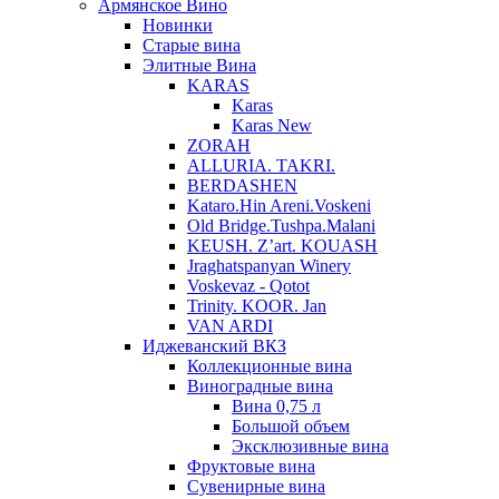
Армянское Вино
Новинки
Старые вина
Элитные Вина
KARAS
Karas
Karas New
ZORAH
ALLURIA. TAKRI.
BERDASHEN
Kataro.Hin Areni.Voskeni
Old Bridge.Tushpa.Malani
KEUSH. Z’art. KOUASH
Jraghatspanyan Winery
Voskevaz - Qotot
Trinity. KOOR. Jan
VAN ARDI
Иджеванский ВКЗ
Коллекционные вина
Виноградные вина
Вина 0,75 л
Большой объем
Эксклюзивные вина
Фруктовые вина
Cувенирные вина