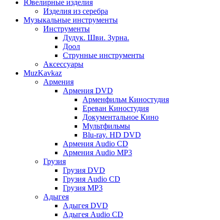
Ювелирные изделия
Изделия из серебра
Музыкальные инструменты
Инструменты
Дудук. Шви. Зурна.
Доол
Струнные инструменты
Аксессуары
MuzKavkaz
Армения
Армения DVD
Арменфильм Киностудия
Ереван Киностудия
Документальное Кино
Мультфильмы
Blu-ray. HD DVD
Армения Audio CD
Армения Audio MP3
Грузия
Грузия DVD
Грузия Audio CD
Грузия MP3
Адыгея
Адыгея DVD
Адыгея Audio CD