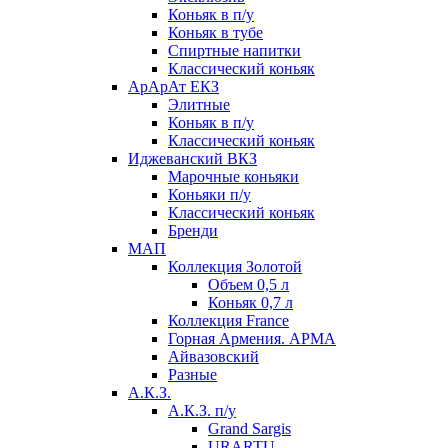
Коньяк в п/у
Коньяк в тубе
Спиртные напитки
Классический коньяк
АрАрАт ЕКЗ
Элитные
Коньяк в п/у
Классический коньяк
Иджеванский ВКЗ
Марочные коньяки
Коньяки п/у
Классический коньяк
Бренди
МАП
Коллекция Золотой
Объем 0,5 л
Коньяк 0,7 л
Коллекция France
Горная Армения. АРМА
Айвазовский
Разные
А.К.З.
А.К.З. п/у
Grand Sargis
URARTU