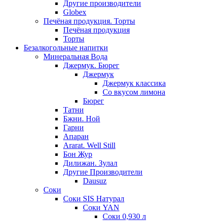
Другие производители
Globex
Печёная продукция. Торты
Печёная продукция
Торты
Безалкогольные напитки
Минеральная Вода
Джермук. Бюрег
Джермук
Джермук классика
Со вкусом лимона
Бюрег
Татни
Бжни. Ной
Гарни
Апаран
Ararat. Well Still
Бон Жур
Дилижан. Зулал
Другие Производители
Dausuz
Соки
Соки SIS Натурал
Соки YAN
Соки 0,930 л