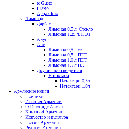
te Gusto
Шамб
Арцах Био
Лимонад
Дарбас
Лимонад 0,5 л. Стекло
Лимонад 1,25 л. ПЭТ
Ануш
Ани
Лимонад 0,5 л ст
Лимонад 0,5 л ПЭТ
Лимонад 1,0 л ПЭТ
Лимонад 1,5 л ПЭТ
Другие производители
Натахтари
Натахтари 0,5л
Натахтари 1,0л
Армянские книги
Новинки
История Армении
О Геноциде Армян
Книги об Армении
Иcкусство и культура
Поэзия Армении
Религия Армении