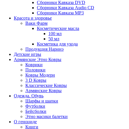
Сборники Кавказа DVD
Сборники Кавказа Audio CD
Сборники Кавказа MP3
Красота и здоровье
Ваки Фарм
Косметические масла
100 мл
50 мл
Косметика для ухода
Продукция Наринэ
Детские игры
Армянские Этно Ковры
Коврики
Половики
Ковры Модерн
3 D Ковры
Классические Ковры
Армянские Ковры
Одежда. Обувь
Шарфы и шапки
Футболки
Бейсболки
Этно масики балетки
О геноциде
Книги