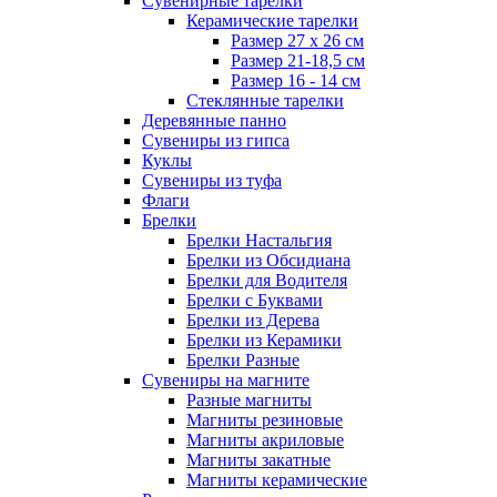
Сувенирные тарелки
Керамические тарелки
Размер 27 х 26 см
Размер 21-18,5 см
Размер 16 - 14 см
Стеклянные тарелки
Деревянные панно
Сувениры из гипса
Куклы
Сувениры из туфа
Флаги
Брелки
Брелки Настальгия
Брелки из Обсидиана
Брелки для Водителя
Брелки с Буквами
Брелки из Дерева
Брелки из Керамики
Брелки Разные
Сувениры на магните
Разные магниты
Магниты резиновые
Магниты акриловые
Магниты закатные
Магниты керамические