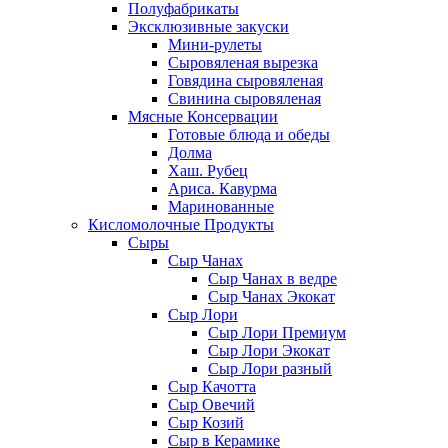
Полуфабрикаты
Эксклюзивные закуски
Мини-рулеты
Сыровяленая вырезка
Говядина сыровяленая
Свинина сыровяленая
Мясные Консервации
Готовые блюда и обеды
Долма
Хаш. Рубец
Ариса. Кавурма
Маринованные
Кисломолочные Продукты
Сыры
Сыр Чанах
Сыр Чанах в ведре
Сыр Чанах Экокат
Сыр Лори
Сыр Лори Премиум
Сыр Лори Экокат
Сыр Лори разный
Сыр Качотта
Сыр Овечий
Сыр Козий
Сыр в Керамике