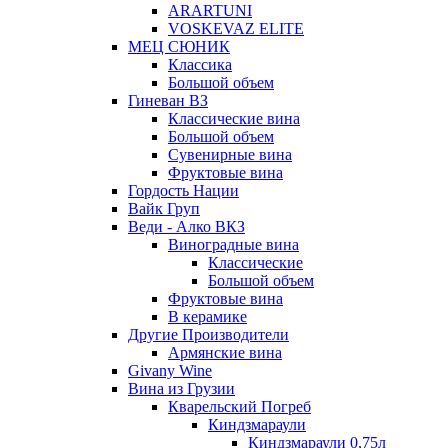
ARARTUNI
VOSKEVAZ ELITE
МЕЦ СЮНИК
Классика
Большой объем
Гиневан ВЗ
Классические вина
Большой объем
Сувенирные вина
Фруктовые вина
Гордость Нации
Вайк Груп
Веди - Алко ВКЗ
Виноградные вина
Классические
Большой объем
Фруктовые вина
В керамике
Другие Производители
Армянские вина
Givany Wine
Вина из Грузии
Кварельский Погреб
Киндзмараули
Киндзмараули 0,75л