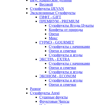
Вкус Араратской Долины
Весовой
Сухофрукты IJEVAN
Эксклюзивные Сухофрукты
ГИФТ - GIFT
ПРЕМИУМ - PREMIUM
Сухофрукты Ягоды Цукаты
Конфеты от природы
Орехи
Микс
ГУРМЭ - GOURMET
Сухофрукты с начинками
Орехи и семечки
Сухофрукты и ягоды
ЭКСТРА - EXTRA
Сухофрукты с начинками
Орехи и семечки
Сухофрукты и ягоды
ЭКОНОМ - ECONOM
Сухофрукты и ягоды
Орехи и семечки
Разное
Сухофрукты Aregi
Сушеные фрукты
Фруктовые Чипсы