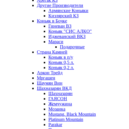
Арегак КЗ
Другие Производители
Армянские Коньяки
Кизлярский КЗ
Коньяк в Бочке
Гиневан ВЗ
Коньяк "СИС АЛКО"
Иджеванский ВКЗ
Мараси
Подарочные
Страна Камней
Коньяк в п/у
Коньяк 0,5 л.
Коньяк 0,2 л.
Аркон Трейд
Мргашен
Шаумян Вин
Шахназарян ВКД
Шахназарян
ГАЯСОН
Жемчужина
Мозаика
Mustang. Black Mountain
Platinum Mountain
Parakar