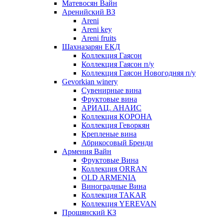
Матевосян Вайн
Аренийский ВЗ
Areni
Areni key
Areni fruits
Шахназарян ЕКД
Коллекция Гаясон
Коллекция Гаясон п/у
Коллекция Гаясон Новогодняя п/у
Gevorkian winery
Сувенирные вина
Фруктовые вина
АРИАЦ. АНАИС
Коллекция КОРОНА
Коллекция Геворкян
Крепленые вина
Абрикосовый Бренди
Армения Вайн
Фруктовые Вина
Коллекция ORRAN
OLD ARMENIA
Виноградные Вина
Коллекция TAKAR
Коллекция YEREVAN
Прошянский КЗ