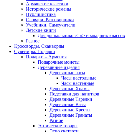
Армянские классики
Исторические романы
Публицистика
Словари. Разговорники
Учебники. Самоучители
Детские книги
Для дошкольников<br> и младших классов
Разное
Кроссворды. Сканворды
Сувениры. Подарки
Подарки – Армения
Подарочные монеты
Деревянные изделия
Деревянные часы
Часы настольные
Часы настенные
Деревянные Храмы
Подставки для напитков
Деревянные Тарелки
Деревянные Вазы
Деревянные Кресты
Деревянные Гранаты
Разное
Этнические товары
Этно скатерти