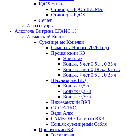
IQOS стики
Стики для IQOS ILUMA
Стики для IQOS
Сenter
Акссессуары
Алкоголь Витрина ЕГАИС 18+
Армянский Коньяк
Сувенирные Коньяки
Символы Нового 2026 Года
Прошянский КЗ
Элитные
Коньяк 5 лет 0,5 л., 0,33 л
Коньяк 5 лет 0,18 л., 0,25 л.
Коньяк 7 лет 0,5 л., 0,33 л
Шахназарян ВКД
Коньяк 0,5 л
Коньяк 0,25 л
Коньяк 0,70 л
Иджеванский ВКЗ
СИС АЛКО
Веди Алко
САМКОН / Тавинко ВКЗ
Коньяк сувенирный Сабля
Прошянский КЗ
Эксклюзив