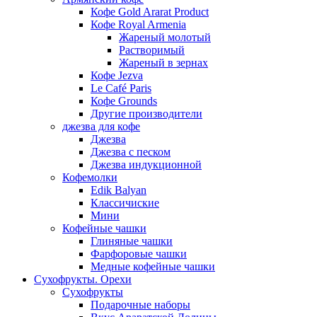
Кофе Gold Ararat Product
Кофе Royal Armenia
Жареный молотый
Растворимый
Жареный в зернах
Кофе Jezva
Le Café Paris
Кофе Grounds
Другие производители
джезва для кофе
Джезва
Джезва с песком
Джезва индукционной
Кофемолки
Edik Balyan
Классичиские
Мини
Кофейные чашки
Глиняные чашки
Фарфоровые чашки
Медные кофейные чашки
Сухофрукты. Орехи
Сухофрукты
Подарочные наборы