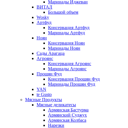
Маринады Иджеван
ВИТАЛ
Большой объем
Wosky
Артфуд
Консервация Артфуд
Маринады Артфуд
Ноян
Консервация Ноян
Маринады Ноян
Сады Арагаца
Агроянс
Консервация Агроянс
Маринады Агроянс
Прошян Фуд
Консервация Прошян Фуд
Маринады Прошян Фуд
YAN
te Gusto
Мясные Продукты
Мясные деликатесы
Армянская Бастурма
Армянский Суджух
Армянская Колбаса
Нарезки