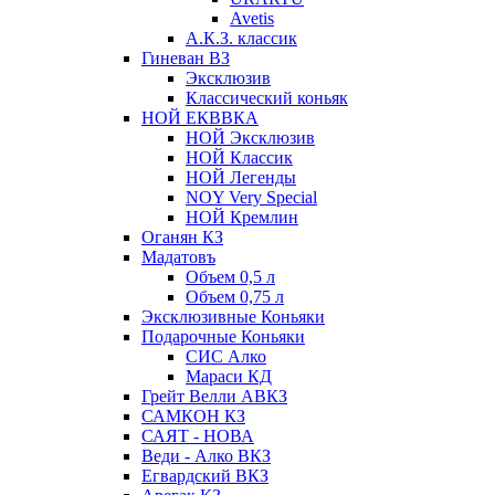
Avetis
А.К.З. классик
Гиневан ВЗ
Эксклюзив
Классический коньяк
НОЙ ЕКВВКА
НОЙ Эксклюзив
НОЙ Классик
НОЙ Легенды
NOY Very Speсial
НОЙ Кремлин
Оганян КЗ
Мадатовъ
Объем 0,5 л
Объем 0,75 л
Эксклюзивные Коньяки
Подарочные Коньяки
СИС Алко
Мараси КД
Грейт Велли АВКЗ
САМКОН КЗ
САЯТ - НОВА
Веди - Алко ВКЗ
Егвардский ВКЗ