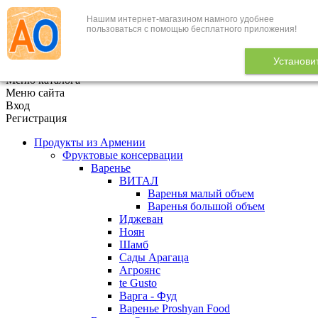
Нашим интернет-магазином намного удобнее
+7 (495) 646-888-1
пользоваться с помощью бесплатного приложения!
В корзине
0
товаров
Установи
x
Меню каталога
Меню сайта
Вход
Регистрация
Продукты из Армении
Фруктовые консервации
Варенье
ВИТАЛ
Варенья малый объем
Варенья большой объем
Иджеван
Ноян
Шамб
Сады Арагаца
Агроянс
te Gusto
Варга - Фуд
Варенье Proshyan Food