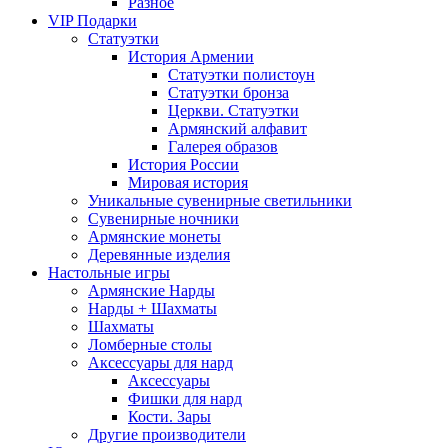
Разное
VIP Подарки
Статуэтки
История Армении
Статуэтки полистоун
Статуэтки бронза
Церкви. Статуэтки
Армянский алфавит
Галерея образов
История России
Мировая история
Уникальные сувенирные светильники
Сувенирные ночники
Армянские монеты
Деревянные изделия
Настольные игры
Армянские Нарды
Нарды + Шахматы
Шахматы
Ломберные столы
Аксессуары для нард
Аксессуары
Фишки для нард
Кости. Зары
Другие производители