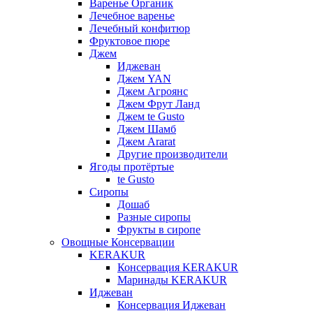
Варенье Органик
Лечебное варенье
Лечебный конфитюр
Фруктовое пюре
Джем
Иджеван
Джем YAN
Джем Агроянс
Джем Фрут Ланд
Джем te Gusto
Джем Шамб
Джем Ararat
Другие производители
Ягоды протёртые
te Gusto
Сиропы
Дошаб
Разные сиропы
Фрукты в сиропе
Овощные Консервации
KERAKUR
Консервация KERAKUR
Маринады KERAKUR
Иджеван
Консервация Иджеван