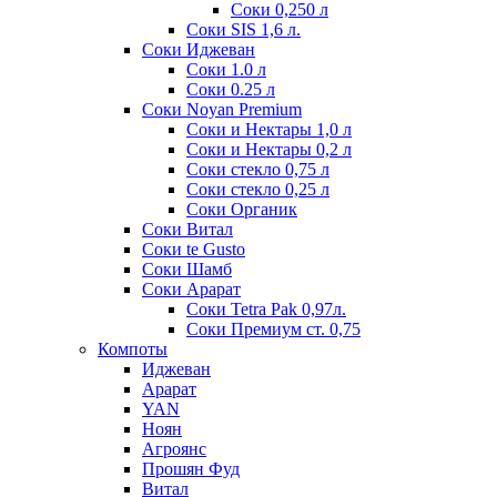
Соки 0,250 л
Соки SIS 1,6 л.
Соки Иджеван
Соки 1.0 л
Соки 0.25 л
Соки Noyan Premium
Соки и Нектары 1,0 л
Соки и Нектары 0,2 л
Соки стекло 0,75 л
Соки стекло 0,25 л
Соки Органик
Соки Витал
Соки te Gusto
Соки Шамб
Соки Арарат
Соки Tetra Pak 0,97л.
Соки Премиум ст. 0,75
Компоты
Иджеван
Арарат
YAN
Ноян
Агроянс
Прошян Фуд
Витал