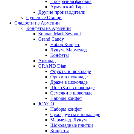
Прозрачная фасовка
Армянский Тараз
Другие производители
Сушеные Овощи
Сладости из Армении
Конфеты из Армении
Sonuar. Mark Sevouni
Grand Candy
Набор Конфет
Лукум. Мармелад
Конфеты
Арколад
GRAND Dian
Фрукты в шоколаде
Орехи в шоколаде
Драже в шоколаде
ШокоХит в шоколаде
Семечки в шоколаде
Наборы конфет
JOYCO
Наборы конфет
Сухофрукты в шоколаде
Мармелад. Лукум
Шоколадные плитки
Конфеты