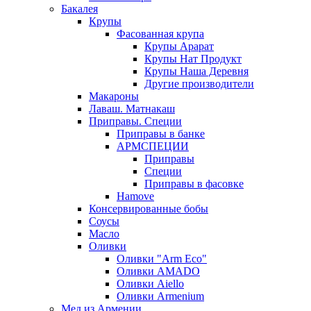
Бакалея
Крупы
Фасованная крупа
Крупы Арарат
Крупы Нат Продукт
Крупы Наша Деревня
Другие производители
Макароны
Лаваш. Матнакаш
Приправы. Специи
Приправы в банке
АРМСПЕЦИИ
Приправы
Специи
Приправы в фасовке
Hamove
Консервированные бобы
Соусы
Масло
Оливки
Оливки "Arm Eco"
Оливки AMADO
Оливки Aiello
Оливки Armenium
Мед из Армении