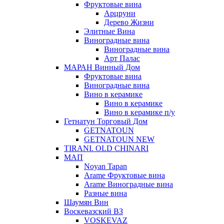
Фруктовые вина
Арцруни
Дерево Жизни
Элитные Вина
Виноградные вина
Виноградные вина
Арт Палас
МАРАН Винный Дом
Фруктовые вина
Виноградные вина
Вино в керамике
Вино в керамике
Вино в керамике п/у
Гетнатун Торговый Дом
GETNATOUN
GETNATOUN NEW
TIRANI. OLD CHINARI
МАП
Noyan Tapan
Arame Фруктовые вина
Arame Виноградные вина
Разные вина
Шаумян Вин
Воскевазский ВЗ
VOSKEVAZ