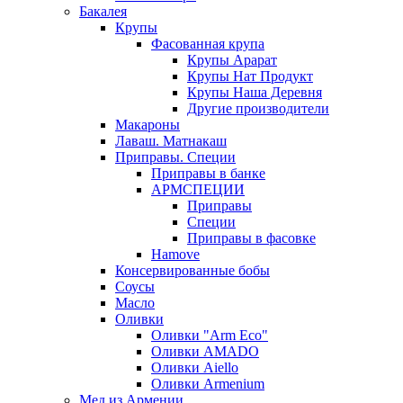
Бакалея
Крупы
Фасованная крупа
Крупы Арарат
Крупы Нат Продукт
Крупы Наша Деревня
Другие производители
Макароны
Лаваш. Матнакаш
Приправы. Специи
Приправы в банке
АРМСПЕЦИИ
Приправы
Специи
Приправы в фасовке
Hamove
Консервированные бобы
Соусы
Масло
Оливки
Оливки "Arm Eco"
Оливки AMADO
Оливки Aiello
Оливки Armenium
Мед из Армении