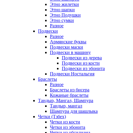
Этно жилетки
Этно шапки
Этно Подушки
Этно сумки
Разное
Подвески
Разное
Армянские буквы
Подвески маски
Подвески в машину
Подвески из дерева
Подвески из кости
Подвески из эбонита
Подвески Ностальгия
Браслеты
Разное
Браслеты из бисера
Кожаные браслеты
Тандыр, Мангал, Шампура
Тандыр, мангал
Шампура для шашлыка
Четки (Тзбех)
Четки из кости
Четки из эбонита
Четки из обсидиана