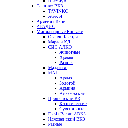
Премиум
Тавинко ВКЗ
TAVINKO
AGASI
Армения Вайн
АРАДИС
Миниатюрные Коньяки
Оганян Бренди
Мараси КД
СИС АЛКО
Животные
Храмы
Разные
Мадатовъ
МАП
Арамэ
Золотой
Армина
Айвазовский
Прошянский КЗ
Классические
Сувенирные
Грейт Велли АВКЗ
Иджеванский ВКЗ
Разные