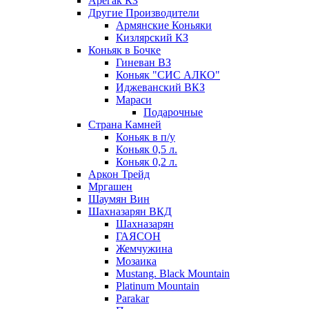
Арегак КЗ
Другие Производители
Армянские Коньяки
Кизлярский КЗ
Коньяк в Бочке
Гиневан ВЗ
Коньяк "СИС АЛКО"
Иджеванский ВКЗ
Мараси
Подарочные
Страна Камней
Коньяк в п/у
Коньяк 0,5 л.
Коньяк 0,2 л.
Аркон Трейд
Мргашен
Шаумян Вин
Шахназарян ВКД
Шахназарян
ГАЯСОН
Жемчужина
Мозаика
Mustang. Black Mountain
Platinum Mountain
Parakar