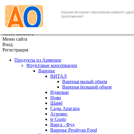
+7 (495) 646-888-1
Нашим интернет-магазином намного удоб
приложения!
В корзине
0
товаров
x
Меню каталога
Меню сайта
Вход
Регистрация
Продукты из Армении
Фруктовые консервации
Варенье
ВИТАЛ
Варенья малый объем
Варенья большой объем
Иджеван
Ноян
Шамб
Сады Арагаца
Агроянс
te Gusto
Варга - Фуд
Варенье Proshyan Food