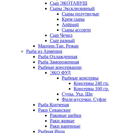
Сыр ЭКОТАВУШ
Сыры Эксклюзивный
Сыры полутведые
Крем сыры
Antipasti
Сыры ассорти
Сыр Чечил
Сыр разный
Мацони.Тан. Режан
Рыба из Армении
Рыба Охлажденная
Рыба Замороженная
Рыбные консервации
ЭКО ФУД
Рыбные консервы
Консервы 240 гр.
Консервы 160 гр.
Супы. Уха. Щи
Филе-кусочки. Суфле
Рыба Копченая
Раки Севанские
Раковые шейки
Раки живые
Раки варенные
Рыбная Икра