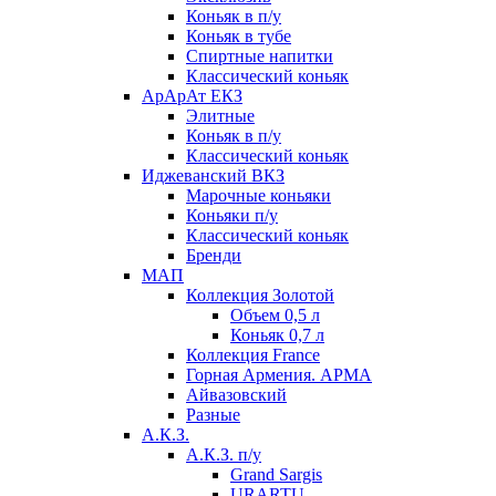
Коньяк в п/у
Коньяк в тубе
Спиртные напитки
Классический коньяк
АрАрАт ЕКЗ
Элитные
Коньяк в п/у
Классический коньяк
Иджеванский ВКЗ
Марочные коньяки
Коньяки п/у
Классический коньяк
Бренди
МАП
Коллекция Золотой
Объем 0,5 л
Коньяк 0,7 л
Коллекция France
Горная Армения. АРМА
Айвазовский
Разные
А.К.З.
А.К.З. п/у
Grand Sargis
URARTU