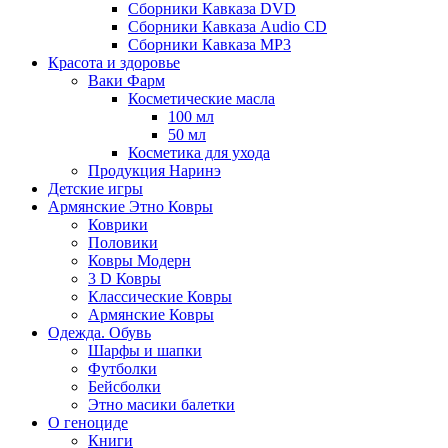
Сборники Кавказа DVD
Сборники Кавказа Audio CD
Сборники Кавказа MP3
Красота и здоровье
Ваки Фарм
Косметические масла
100 мл
50 мл
Косметика для ухода
Продукция Наринэ
Детские игры
Армянские Этно Ковры
Коврики
Половики
Ковры Модерн
3 D Ковры
Классические Ковры
Армянские Ковры
Одежда. Обувь
Шарфы и шапки
Футболки
Бейсболки
Этно масики балетки
О геноциде
Книги