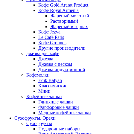
Кофе Gold Ararat Product
Кофе Royal Armenia
Жареный молотый
Растворимый
Жареный в зернах
Кофе Jezva
Le Café Paris
Кофе Grounds
Другие производители
джезва для кофе
Джезва
Джезва с песком
Джезва индукционной
Кофемолки
Edik Balyan
Классичиские
Мини
Кофейные чашки
Глиняные чашки
Фарфоровые чашки
Медные кофейные чашки
Сухофрукты. Орехи
Сухофрукты
Подарочные наборы