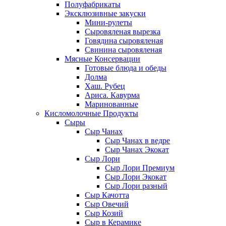
Полуфабрикаты
Эксклюзивные закуски
Мини-рулеты
Сыровяленая вырезка
Говядина сыровяленая
Свинина сыровяленая
Мясные Консервации
Готовые блюда и обеды
Долма
Хаш. Рубец
Ариса. Кавурма
Маринованные
Кисломолочные Продукты
Сыры
Сыр Чанах
Сыр Чанах в ведре
Сыр Чанах Экокат
Сыр Лори
Сыр Лори Премиум
Сыр Лори Экокат
Сыр Лори разный
Сыр Качотта
Сыр Овечий
Сыр Козий
Сыр в Керамике