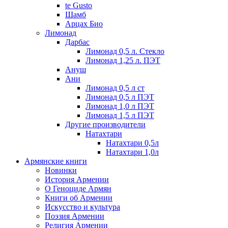
te Gusto
Шамб
Арцах Био
Лимонад
Дарбас
Лимонад 0,5 л. Стекло
Лимонад 1,25 л. ПЭТ
Ануш
Ани
Лимонад 0,5 л ст
Лимонад 0,5 л ПЭТ
Лимонад 1,0 л ПЭТ
Лимонад 1,5 л ПЭТ
Другие производители
Натахтари
Натахтари 0,5л
Натахтари 1,0л
Армянские книги
Новинки
История Армении
О Геноциде Армян
Книги об Армении
Иcкусство и культура
Поэзия Армении
Религия Армении