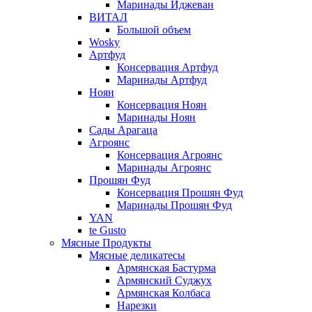
Маринады Иджеван
ВИТАЛ
Большой объем
Wosky
Артфуд
Консервация Артфуд
Маринады Артфуд
Ноян
Консервация Ноян
Маринады Ноян
Сады Арагаца
Агроянс
Консервация Агроянс
Маринады Агроянс
Прошян Фуд
Консервация Прошян Фуд
Маринады Прошян Фуд
YAN
te Gusto
Мясные Продукты
Мясные деликатесы
Армянская Бастурма
Армянский Суджух
Армянская Колбаса
Нарезки