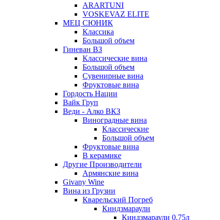
ARARTUNI
VOSKEVAZ ELITE
МЕЦ СЮНИК
Классика
Большой объем
Гиневан ВЗ
Классические вина
Большой объем
Сувенирные вина
Фруктовые вина
Гордость Нации
Вайк Груп
Веди - Алко ВКЗ
Виноградные вина
Классические
Большой объем
Фруктовые вина
В керамике
Другие Производители
Армянские вина
Givany Wine
Вина из Грузии
Кварельский Погреб
Киндзмараули
Киндзмараули 0,75л