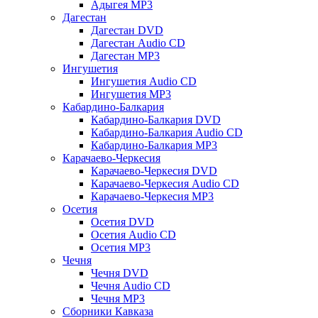
Адыгея MP3
Дагестан
Дагестан DVD
Дагестан Audio CD
Дагестан MP3
Ингушетия
Ингушетия Audio CD
Ингушетия MP3
Кабардино-Балкария
Кабардино-Балкария DVD
Кабардино-Балкария Audio CD
Кабардино-Балкария MP3
Карачаево-Черкесия
Карачаево-Черкесия DVD
Карачаево-Черкесия Audio CD
Карачаево-Черкесия MP3
Осетия
Осетия DVD
Осетия Audio CD
Осетия MP3
Чечня
Чечня DVD
Чечня Audio CD
Чечня MP3
Сборники Кавказа