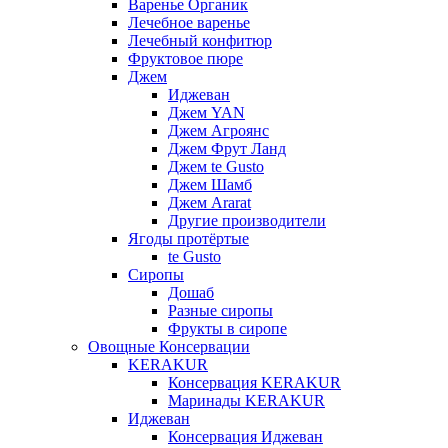
Варенье Органик
Лечебное варенье
Лечебный конфитюр
Фруктовое пюре
Джем
Иджеван
Джем YAN
Джем Агроянс
Джем Фрут Ланд
Джем te Gusto
Джем Шамб
Джем Ararat
Другие производители
Ягоды протёртые
te Gusto
Сиропы
Дошаб
Разные сиропы
Фрукты в сиропе
Овощные Консервации
KERAKUR
Консервация KERAKUR
Маринады KERAKUR
Иджеван
Консервация Иджеван