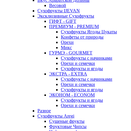
Вкус Араратской Долины
Весовой
Сухофрукты IJEVAN
Эксклюзивные Сухофрукты
ГИФТ - GIFT
ПРЕМИУМ - PREMIUM
Сухофрукты Ягоды Цукаты
Конфеты от природы
Орехи
Микс
ГУРМЭ - GOURMET
Сухофрукты с начинками
Орехи и семечки
Сухофрукты и ягоды
ЭКСТРА - EXTRA
Сухофрукты с начинками
Орехи и семечки
Сухофрукты и ягоды
ЭКОНОМ - ECONOM
Сухофрукты и ягоды
Орехи и семечки
Разное
Сухофрукты Aregi
Сушеные фрукты
Фруктовые Чипсы