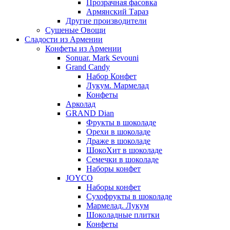
Прозрачная фасовка
Армянский Тараз
Другие производители
Сушеные Овощи
Сладости из Армении
Конфеты из Армении
Sonuar. Mark Sevouni
Grand Candy
Набор Конфет
Лукум. Мармелад
Конфеты
Арколад
GRAND Dian
Фрукты в шоколаде
Орехи в шоколаде
Драже в шоколаде
ШокоХит в шоколаде
Семечки в шоколаде
Наборы конфет
JOYCO
Наборы конфет
Сухофрукты в шоколаде
Мармелад. Лукум
Шоколадные плитки
Конфеты