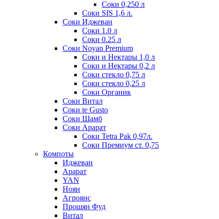
Соки 0,250 л
Соки SIS 1,6 л.
Соки Иджеван
Соки 1.0 л
Соки 0.25 л
Соки Noyan Premium
Соки и Нектары 1,0 л
Соки и Нектары 0,2 л
Соки стекло 0,75 л
Соки стекло 0,25 л
Соки Органик
Соки Витал
Соки te Gusto
Соки Шамб
Соки Арарат
Соки Tetra Pak 0,97л.
Соки Премиум ст. 0,75
Компоты
Иджеван
Арарат
YAN
Ноян
Агроянс
Прошян Фуд
Витал