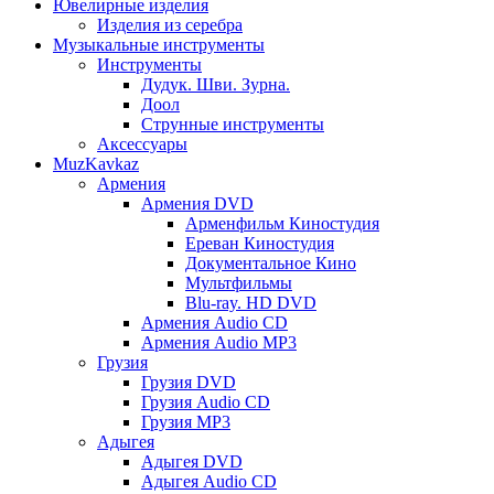
Ювелирные изделия
Изделия из серебра
Музыкальные инструменты
Инструменты
Дудук. Шви. Зурна.
Доол
Струнные инструменты
Аксессуары
MuzKavkaz
Армения
Армения DVD
Арменфильм Киностудия
Ереван Киностудия
Документальное Кино
Мультфильмы
Blu-ray. HD DVD
Армения Audio CD
Армения Audio MP3
Грузия
Грузия DVD
Грузия Audio CD
Грузия MP3
Адыгея
Адыгея DVD
Адыгея Audio CD