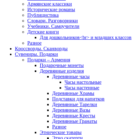
Армянские классики
Исторические романы
Публицистика
Словари. Разговорники
Учебники. Самоучители
Детские книги
Для дошкольников<br> и младших классов
Разное
Кроссворды. Сканворды
Сувениры. Подарки
Подарки – Армения
Подарочные монеты
Деревянные изделия
Деревянные часы
Часы настольные
Часы настенные
Деревянные Храмы
Подставки для напитков
Деревянные Тарелки
Деревянные Вазы
Деревянные Кресты
Деревянные Гранаты
Разное
Этнические товары
Этно скатерти