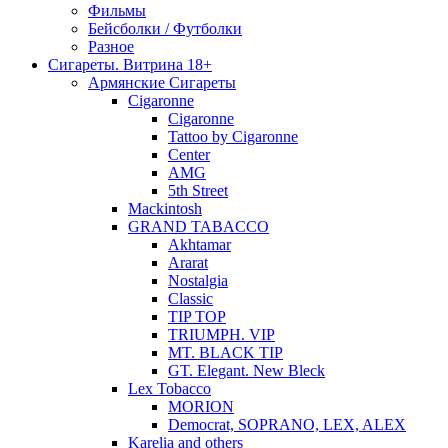
Фильмы
Бейсболки / Футболки
Разное
Сигареты. Витрина 18+
Армянские Сигареты
Cigaronne
Cigaronne
Tattoo by Cigaronne
Center
AMG
5th Street
Mackintosh
GRAND TABACCO
Akhtamar
Ararat
Nostalgia
Classic
TIP TOP
TRIUMPH. VIP
MT. BLACK TIP
GT. Elegant. New Bleck
Lex Tobacco
MORION
Democrat, SOPRANO, LEX, ALEX
Karelia and others