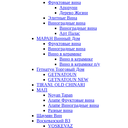
Фруктовые вина
Арцруни
Дерево Жизни
Элитные Вина
Виноградные вина
Виноградные вина
Арт Палас
МАРАН Винный Дом
Фруктовые вина
Виноградные вина
Вино в керамике
Вино в керамике
Вино в керамике п/у
Гетнатун Торговый Дом
GETNATOUN
GETNATOUN NEW
TIRANI. OLD CHINARI
МАП
Noyan Tapan
Arame Фруктовые вина
Arame Виноградные вина
Разные вина
Шаумян Вин
Воскевазский ВЗ
VOSKEVAZ