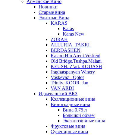
Армянское Вино
Новинки
Старые вина
Элитные Вина
KARAS
Karas
Karas New
ZORAH
ALLURIA. TAKRI.
BERDASHEN
Kataro.Hin Areni.Voskeni
Old Bridge.Tushpa.Malani
KEUSH. Z’art. KOUASH
Jraghatspanyan Winery
Voskevaz - Qotot
Trinity. KOOR. Jan
VAN ARDI
Иджеванский ВКЗ
Коллекционные вина
Виноградные вина
Вина 0,75 л
Большой объем
Эксклюзивные вина
Фруктовые вина
Cувенирные вина