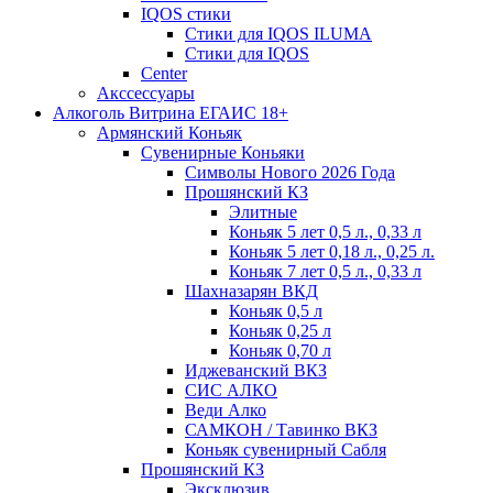
IQOS стики
Стики для IQOS ILUMA
Стики для IQOS
Сenter
Акссессуары
Алкоголь Витрина ЕГАИС 18+
Армянский Коньяк
Сувенирные Коньяки
Символы Нового 2026 Года
Прошянский КЗ
Элитные
Коньяк 5 лет 0,5 л., 0,33 л
Коньяк 5 лет 0,18 л., 0,25 л.
Коньяк 7 лет 0,5 л., 0,33 л
Шахназарян ВКД
Коньяк 0,5 л
Коньяк 0,25 л
Коньяк 0,70 л
Иджеванский ВКЗ
СИС АЛКО
Веди Алко
САМКОН / Тавинко ВКЗ
Коньяк сувенирный Сабля
Прошянский КЗ
Эксклюзив