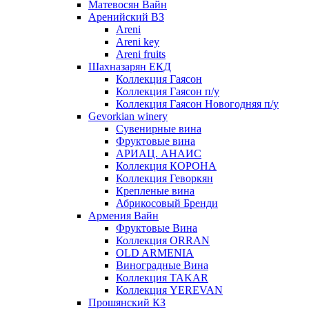
Матевосян Вайн
Аренийский ВЗ
Areni
Areni key
Areni fruits
Шахназарян ЕКД
Коллекция Гаясон
Коллекция Гаясон п/у
Коллекция Гаясон Новогодняя п/у
Gevorkian winery
Сувенирные вина
Фруктовые вина
АРИАЦ. АНАИС
Коллекция КОРОНА
Коллекция Геворкян
Крепленые вина
Абрикосовый Бренди
Армения Вайн
Фруктовые Вина
Коллекция ORRAN
OLD ARMENIA
Виноградные Вина
Коллекция TAKAR
Коллекция YEREVAN
Прошянский КЗ