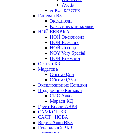
Avetis
А.К.З. классик
Гиневан ВЗ
Эксклюзив
Классический коньяк
НОЙ ЕКВВКА
НОЙ Эксклюзив
НОЙ Классик
НОЙ Легенды
NOY Very Speсial
НОЙ Кремлин
Оганян КЗ
Мадатовъ
Объем 0,5 л
Объем 0,75 л
Эксклюзивные Коньяки
Подарочные Коньяки
СИС Алко
Мараси КД
Грейт Велли АВКЗ
САМКОН КЗ
САЯТ - НОВА
Веди - Алко ВКЗ
Егвардский ВКЗ