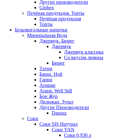
Другие производители
Globex
Печёная продукция. Торты
Печёная продукция
Торты
Безалкогольные напитки
Минеральная Вода
Джермук. Бюрег
Джермук
Джермук классика
Со вкусом лимона
Бюрег
Татни
Бжни. Ной
Гарни
Апаран
Ararat. Well Still
Бон Жур
Дилижан. Зулал
Другие Производители
Dausuz
Соки
Соки SIS Натурал
Соки YAN
Соки 0,930 л