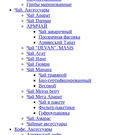
Грибы маринованные
Чай. Аксессуары
Чай Арарат
Чай Darman
АРМЧАЙ
Чай заварочный
Прозрачная фасовка
Армянский Тараз
Чай "IJEVAN". MASIS
Чай Агат
Чай Нане
Чай Гюмри
Чай Манана
Чай травяной
Био-сертифицированный
Весовой
Чай Meron berry
Чай Мега Арарат
Чай в пакете
Фильтр-пакетики
Гофроупаковка
Чай Амарас
Чайные аксессуары
Кофе. Аксессуары
Армянский кофе