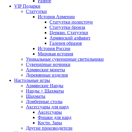
Разное
VIP Подарки
Статуэтки
История Армении
Статуэтки полистоун
Статуэтки бронза
Церкви. Статуэтки
Армянский алфавит
Галерея образов
История России
Мировая история
Уникальные сувенирные светильники
Сувенирные ночники
Армянские монеты
Деревянные изделия
Настольные игры
Армянские Нарды
Нарды + Шахматы
Шахматы
Ломберные столы
Аксессуары для нард
Аксессуары
Фишки для нард
Кости. Зары
Другие производители