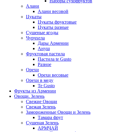
Наборы сухофруктов
Алани
Алани весовой
Цукаты
Цукаты фруктовые
Цукаты разные
Сушеные ягоды
Чурчхела
Дары Армении
Ануш
Фруктовая пастила
Пастила te Gusto
Разное
Орехи
Орехи весовые
Орехи в меду
Te Gusto
Фрукты из Армении
Овощи. Зелень
Свежие Овощи
Свежая Зелень
Замороженные Овощи и Зелень
Тамара фрут
Сушеная Зелень
АРМЧАЙ