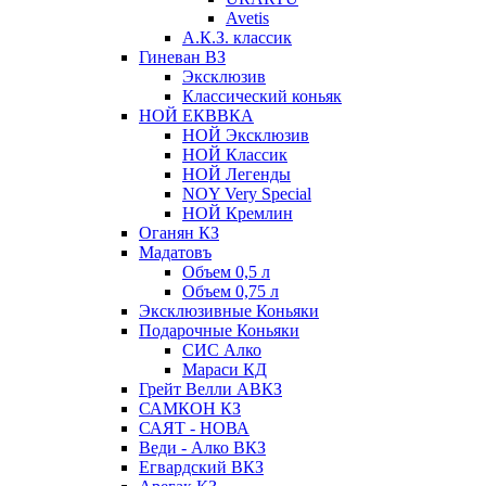
Avetis
А.К.З. классик
Гиневан ВЗ
Эксклюзив
Классический коньяк
НОЙ ЕКВВКА
НОЙ Эксклюзив
НОЙ Классик
НОЙ Легенды
NOY Very Speсial
НОЙ Кремлин
Оганян КЗ
Мадатовъ
Объем 0,5 л
Объем 0,75 л
Эксклюзивные Коньяки
Подарочные Коньяки
СИС Алко
Мараси КД
Грейт Велли АВКЗ
САМКОН КЗ
САЯТ - НОВА
Веди - Алко ВКЗ
Егвардский ВКЗ