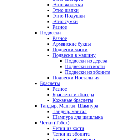
Этно жилетки
Этно шапки
Этно Подушки
Этно сумки
Разное
Подвески
Разное
Армянские буквы
Подвески маски
Подвески в машину
Подвески из дерева
Подвески из кости
Подвески из эбонита
Подвески Ностальгия
Браслеты
Разное
Браслеты из бисера
Кожаные браслеты
Тандыр, Мангал, Шампура
Тандыр, мангал
Шампура для шашлыка
Четки (Тзбех)
Четки из кости
Четки из эбонита
Четки из обсидиана