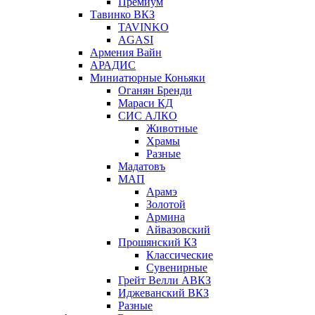
Премиум
Тавинко ВКЗ
TAVINKO
AGASI
Армения Вайн
АРАДИС
Миниатюрные Коньяки
Оганян Бренди
Мараси КД
СИС АЛКО
Животные
Храмы
Разные
Мадатовъ
МАП
Арамэ
Золотой
Армина
Айвазовский
Прошянский КЗ
Классические
Сувенирные
Грейт Велли АВКЗ
Иджеванский ВКЗ
Разные