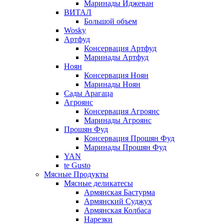
Маринады Иджеван
ВИТАЛ
Большой объем
Wosky
Артфуд
Консервация Артфуд
Маринады Артфуд
Ноян
Консервация Ноян
Маринады Ноян
Сады Арагаца
Агроянс
Консервация Агроянс
Маринады Агроянс
Прошян Фуд
Консервация Прошян Фуд
Маринады Прошян Фуд
YAN
te Gusto
Мясные Продукты
Мясные деликатесы
Армянская Бастурма
Армянский Суджух
Армянская Колбаса
Нарезки