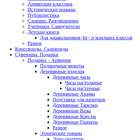
Армянские классики
Исторические романы
Публицистика
Словари. Разговорники
Учебники. Самоучители
Детские книги
Для дошкольников<br> и младших классов
Разное
Кроссворды. Сканворды
Сувениры. Подарки
Подарки – Армения
Подарочные монеты
Деревянные изделия
Деревянные часы
Часы настольные
Часы настенные
Деревянные Храмы
Подставки для напитков
Деревянные Тарелки
Деревянные Вазы
Деревянные Кресты
Деревянные Гранаты
Разное
Этнические товары
Этно скатерти