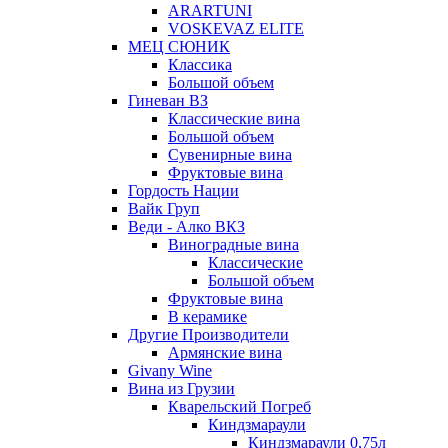
ARARTUNI
VOSKEVAZ ELITE
МЕЦ СЮНИК
Классика
Большой объем
Гиневан ВЗ
Классические вина
Большой объем
Сувенирные вина
Фруктовые вина
Гордость Нации
Вайк Груп
Веди - Алко ВКЗ
Виноградные вина
Классические
Большой объем
Фруктовые вина
В керамике
Другие Производители
Армянские вина
Givany Wine
Вина из Грузии
Кварельский Погреб
Киндзмараули
Киндзмараули 0,75л