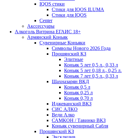
IQOS стики
Стики для IQOS ILUMA
Стики для IQOS
Сenter
Акссессуары
Алкоголь Витрина ЕГАИС 18+
Армянский Коньяк
Сувенирные Коньяки
Символы Нового 2026 Года
Прошянский КЗ
Элитные
Коньяк 5 лет 0,5 л., 0,33 л
Коньяк 5 лет 0,18 л., 0,25 л.
Коньяк 7 лет 0,5 л., 0,33 л
Шахназарян ВКД
Коньяк 0,5 л
Коньяк 0,25 л
Коньяк 0,70 л
Иджеванский ВКЗ
СИС АЛКО
Веди Алко
САМКОН / Тавинко ВКЗ
Коньяк сувенирный Сабля
Прошянский КЗ
Эксклюзив