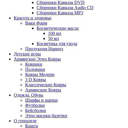
Сборники Кавказа DVD
Сборники Кавказа Audio CD
Сборники Кавказа MP3
Красота и здоровье
Ваки Фарм
Косметические масла
100 мл
50 мл
Косметика для ухода
Продукция Наринэ
Детские игры
Армянские Этно Ковры
Коврики
Половики
Ковры Модерн
3 D Ковры
Классические Ковры
Армянские Ковры
Одежда. Обувь
Шарфы и шапки
Футболки
Бейсболки
Этно масики балетки
О геноциде
Книги