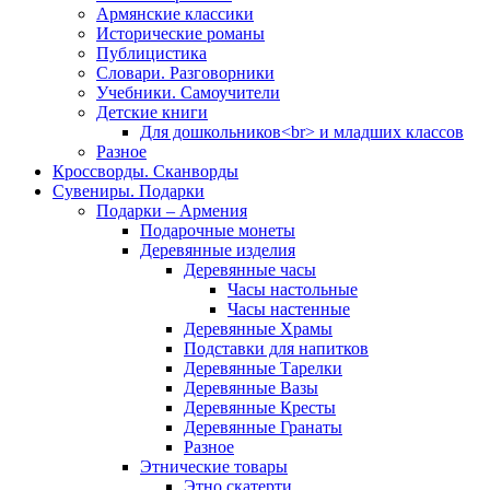
Армянские классики
Исторические романы
Публицистика
Словари. Разговорники
Учебники. Самоучители
Детские книги
Для дошкольников<br> и младших классов
Разное
Кроссворды. Сканворды
Сувениры. Подарки
Подарки – Армения
Подарочные монеты
Деревянные изделия
Деревянные часы
Часы настольные
Часы настенные
Деревянные Храмы
Подставки для напитков
Деревянные Тарелки
Деревянные Вазы
Деревянные Кресты
Деревянные Гранаты
Разное
Этнические товары
Этно скатерти