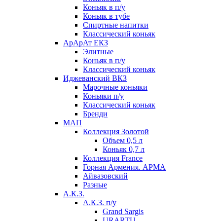
Коньяк в п/у
Коньяк в тубе
Спиртные напитки
Классический коньяк
АрАрАт ЕКЗ
Элитные
Коньяк в п/у
Классический коньяк
Иджеванский ВКЗ
Марочные коньяки
Коньяки п/у
Классический коньяк
Бренди
МАП
Коллекция Золотой
Объем 0,5 л
Коньяк 0,7 л
Коллекция France
Горная Армения. АРМА
Айвазовский
Разные
А.К.З.
А.К.З. п/у
Grand Sargis
URARTU