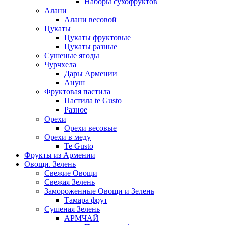
Наборы сухофруктов
Алани
Алани весовой
Цукаты
Цукаты фруктовые
Цукаты разные
Сушеные ягоды
Чурчхела
Дары Армении
Ануш
Фруктовая пастила
Пастила te Gusto
Разное
Орехи
Орехи весовые
Орехи в меду
Te Gusto
Фрукты из Армении
Овощи. Зелень
Свежие Овощи
Свежая Зелень
Замороженные Овощи и Зелень
Тамара фрут
Сушеная Зелень
АРМЧАЙ