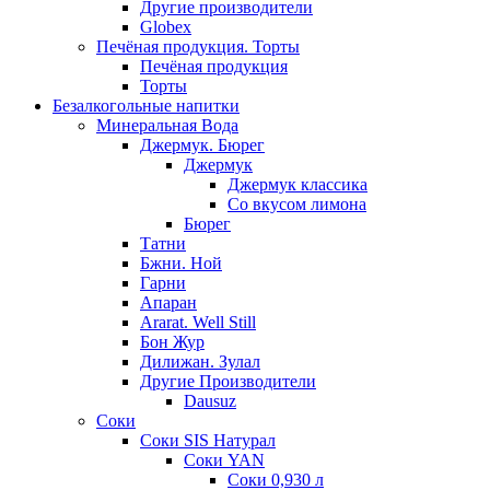
Другие производители
Globex
Печёная продукция. Торты
Печёная продукция
Торты
Безалкогольные напитки
Минеральная Вода
Джермук. Бюрег
Джермук
Джермук классика
Со вкусом лимона
Бюрег
Татни
Бжни. Ной
Гарни
Апаран
Ararat. Well Still
Бон Жур
Дилижан. Зулал
Другие Производители
Dausuz
Соки
Соки SIS Натурал
Соки YAN
Соки 0,930 л