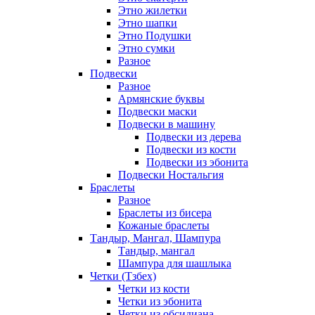
Этно жилетки
Этно шапки
Этно Подушки
Этно сумки
Разное
Подвески
Разное
Армянские буквы
Подвески маски
Подвески в машину
Подвески из дерева
Подвески из кости
Подвески из эбонита
Подвески Ностальгия
Браслеты
Разное
Браслеты из бисера
Кожаные браслеты
Тандыр, Мангал, Шампура
Тандыр, мангал
Шампура для шашлыка
Четки (Тзбех)
Четки из кости
Четки из эбонита
Четки из обсидиана