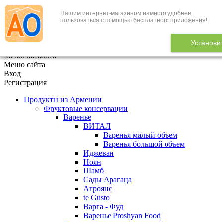
Нашим интернет-магазином намного удобнее
+7 (495) 646-888-1
пользоваться с помощью бесплатного приложения!
В корзине
0
товаров
Установи
x
Меню каталога
Меню сайта
Вход
Регистрация
Продукты из Армении
Фруктовые консервации
Варенье
ВИТАЛ
Варенья малый объем
Варенья большой объем
Иджеван
Ноян
Шамб
Сады Арагаца
Агроянс
te Gusto
Варга - Фуд
Варенье Proshyan Food