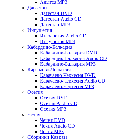
Адыгея MP3
Дагестан
Дагестан DVD
Дагестан Audio CD
Дагестан MP3
Ингушетия
Ингушетия Audio CD
Ингушетия MP3
Кабардино-Балкария
Кабардино-Балкария DVD
Кабардино-Балкария Audio CD
Кабардино-Балкария MP3
Карачаево-Черкесия
Карачаево-Черкесия DVD
Карачаево-Черкесия Audio CD
Карачаево-Черкесия MP3
Осетия
Осетия DVD
Осетия Audio CD
Осетия MP3
Чечня
Чечня DVD
Чечня Audio CD
Чечня MP3
Сборники Кавказа