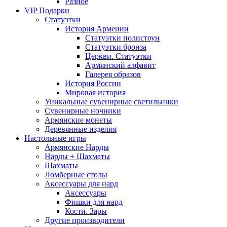
Разное
VIP Подарки
Статуэтки
История Армении
Статуэтки полистоун
Статуэтки бронза
Церкви. Статуэтки
Армянский алфавит
Галерея образов
История России
Мировая история
Уникальные сувенирные светильники
Сувенирные ночники
Армянские монеты
Деревянные изделия
Настольные игры
Армянские Нарды
Нарды + Шахматы
Шахматы
Ломберные столы
Аксессуары для нард
Аксессуары
Фишки для нард
Кости. Зары
Другие производители