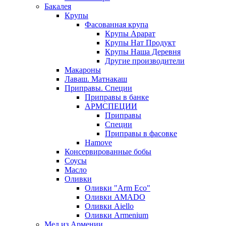
Бакалея
Крупы
Фасованная крупа
Крупы Арарат
Крупы Нат Продукт
Крупы Наша Деревня
Другие производители
Макароны
Лаваш. Матнакаш
Приправы. Специи
Приправы в банке
АРМСПЕЦИИ
Приправы
Специи
Приправы в фасовке
Hamove
Консервированные бобы
Соусы
Масло
Оливки
Оливки "Arm Eco"
Оливки AMADO
Оливки Aiello
Оливки Armenium
Мед из Армении