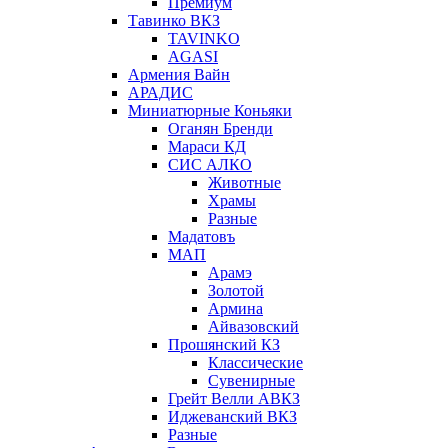
Премиум
Тавинко ВКЗ
TAVINKO
AGASI
Армения Вайн
АРАДИС
Миниатюрные Коньяки
Оганян Бренди
Мараси КД
СИС АЛКО
Животные
Храмы
Разные
Мадатовъ
МАП
Арамэ
Золотой
Армина
Айвазовский
Прошянский КЗ
Классические
Сувенирные
Грейт Велли АВКЗ
Иджеванский ВКЗ
Разные