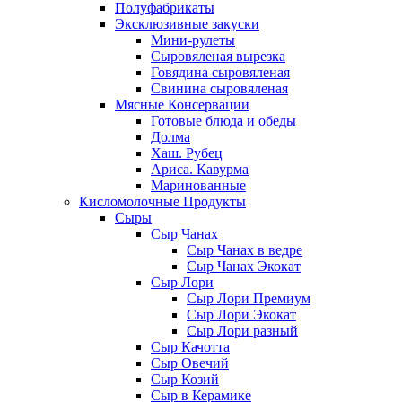
Полуфабрикаты
Эксклюзивные закуски
Мини-рулеты
Сыровяленая вырезка
Говядина сыровяленая
Свинина сыровяленая
Мясные Консервации
Готовые блюда и обеды
Долма
Хаш. Рубец
Ариса. Кавурма
Маринованные
Кисломолочные Продукты
Сыры
Сыр Чанах
Сыр Чанах в ведре
Сыр Чанах Экокат
Сыр Лори
Сыр Лори Премиум
Сыр Лори Экокат
Сыр Лори разный
Сыр Качотта
Сыр Овечий
Сыр Козий
Сыр в Керамике