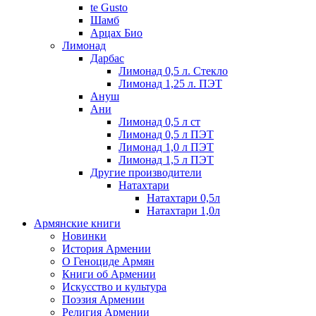
te Gusto
Шамб
Арцах Био
Лимонад
Дарбас
Лимонад 0,5 л. Стекло
Лимонад 1,25 л. ПЭТ
Ануш
Ани
Лимонад 0,5 л ст
Лимонад 0,5 л ПЭТ
Лимонад 1,0 л ПЭТ
Лимонад 1,5 л ПЭТ
Другие производители
Натахтари
Натахтари 0,5л
Натахтари 1,0л
Армянские книги
Новинки
История Армении
О Геноциде Армян
Книги об Армении
Иcкусство и культура
Поэзия Армении
Религия Армении