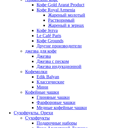
Кофе Gold Ararat Product
Кофе Royal Armenia
Жареный молотый
Растворимый
Жареный в зернах
Кофе Jezva
Le Café Paris
Кофе Grounds
Другие производители
джезва для кофе
Джезва
Джезва с песком
Джезва индукционной
Кофемолки
Edik Balyan
Классичиские
Мини
Кофейные чашки
Глиняные чашки
Фарфоровые чашки
Медные кофейные чашки
Сухофрукты. Орехи
Сухофрукты
Подарочные наборы