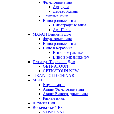
Фруктовые вина
Арцруни
Дерево Жизни
Элитные Вина
Виноградные вина
Виноградные вина
Арт Палас
МАРАН Винный Дом
Фруктовые вина
Виноградные вина
Вино в керамике
Вино в керамике
Вино в керамике п/у
Гетнатун Торговый Дом
GETNATOUN
GETNATOUN NEW
TIRANI. OLD CHINARI
МАП
Noyan Tapan
Arame Фруктовые вина
Arame Виноградные вина
Разные вина
Шаумян Вин
Воскевазский ВЗ
VOSKEVAZ