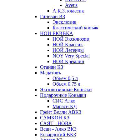
Avetis
А.К.З. классик
Гиневан ВЗ
Эксклюзив
Классический коньяк
НОЙ ЕКВВКА
НОЙ Эксклюзив
НОЙ Классик
НОЙ Легенды
NOY Very Speсial
НОЙ Кремлин
Оганян КЗ
Мадатовъ
Объем 0,5 л
Объем 0,75 л
Эксклюзивные Коньяки
Подарочные Коньяки
СИС Алко
Мараси КД
Грейт Велли АВКЗ
САМКОН КЗ
САЯТ - НОВА
Веди - Алко ВКЗ
Егвардский ВКЗ