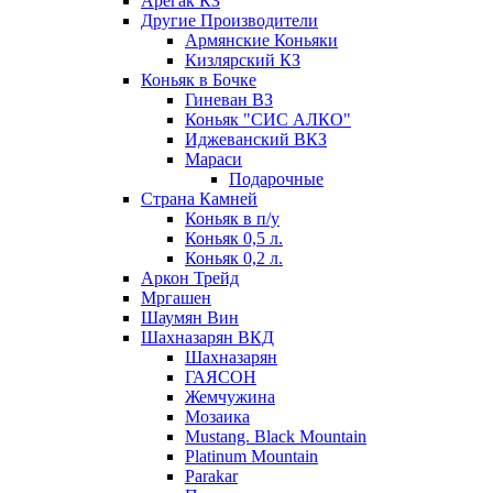
Арегак КЗ
Другие Производители
Армянские Коньяки
Кизлярский КЗ
Коньяк в Бочке
Гиневан ВЗ
Коньяк "СИС АЛКО"
Иджеванский ВКЗ
Мараси
Подарочные
Страна Камней
Коньяк в п/у
Коньяк 0,5 л.
Коньяк 0,2 л.
Аркон Трейд
Мргашен
Шаумян Вин
Шахназарян ВКД
Шахназарян
ГАЯСОН
Жемчужина
Мозаика
Mustang. Black Mountain
Platinum Mountain
Parakar