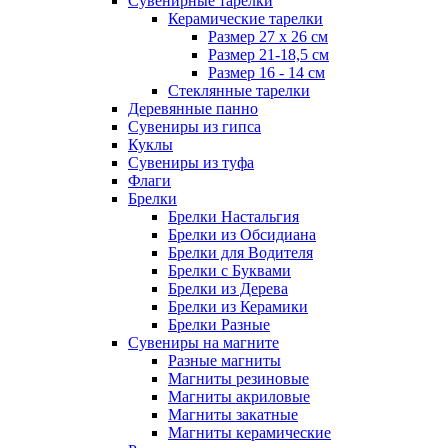
Сувенирные тарелки
Керамические тарелки
Размер 27 х 26 см
Размер 21-18,5 см
Размер 16 - 14 см
Стеклянные тарелки
Деревянные панно
Сувениры из гипса
Куклы
Сувениры из туфа
Флаги
Брелки
Брелки Настальгия
Брелки из Обсидиана
Брелки для Водителя
Брелки с Буквами
Брелки из Дерева
Брелки из Керамики
Брелки Разные
Сувениры на магните
Разные магниты
Магниты резиновые
Магниты акриловые
Магниты закатные
Магниты керамические