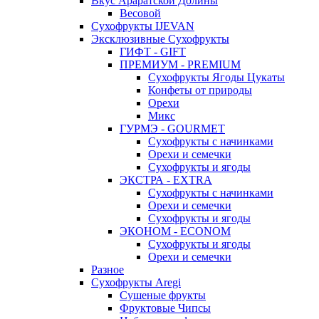
Вкус Араратской Долины
Весовой
Сухофрукты IJEVAN
Эксклюзивные Сухофрукты
ГИФТ - GIFT
ПРЕМИУМ - PREMIUM
Сухофрукты Ягоды Цукаты
Конфеты от природы
Орехи
Микс
ГУРМЭ - GOURMET
Сухофрукты с начинками
Орехи и семечки
Сухофрукты и ягоды
ЭКСТРА - EXTRA
Сухофрукты с начинками
Орехи и семечки
Сухофрукты и ягоды
ЭКОНОМ - ECONOM
Сухофрукты и ягоды
Орехи и семечки
Разное
Сухофрукты Aregi
Сушеные фрукты
Фруктовые Чипсы