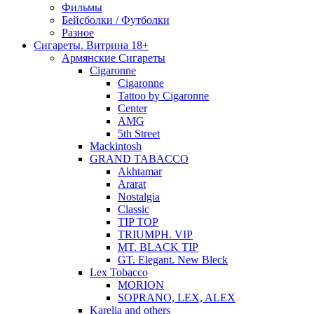
Фильмы
Бейсболки / Футболки
Разное
Сигареты. Витрина 18+
Армянские Сигареты
Cigaronne
Cigaronne
Tattoo by Cigaronne
Center
AMG
5th Street
Mackintosh
GRAND TABACCO
Akhtamar
Ararat
Nostalgia
Classic
TIP TOP
TRIUMPH. VIP
MT. BLACK TIP
GT. Elegant. New Bleck
Lex Tobacco
MORION
SOPRANO, LEX, ALEX
Karelia and others