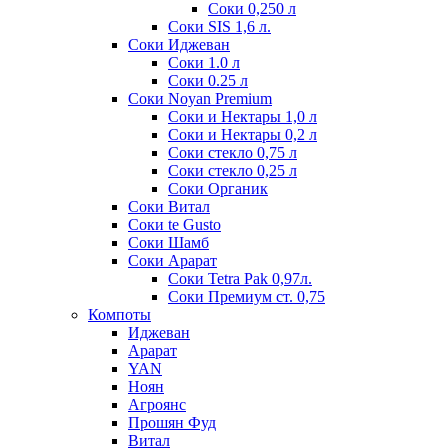
Соки 0,250 л
Соки SIS 1,6 л.
Соки Иджеван
Соки 1.0 л
Соки 0.25 л
Соки Noyan Premium
Соки и Нектары 1,0 л
Соки и Нектары 0,2 л
Соки стекло 0,75 л
Соки стекло 0,25 л
Соки Органик
Соки Витал
Соки te Gusto
Соки Шамб
Соки Арарат
Соки Tetra Pak 0,97л.
Соки Премиум ст. 0,75
Компоты
Иджеван
Арарат
YAN
Ноян
Агроянс
Прошян Фуд
Витал