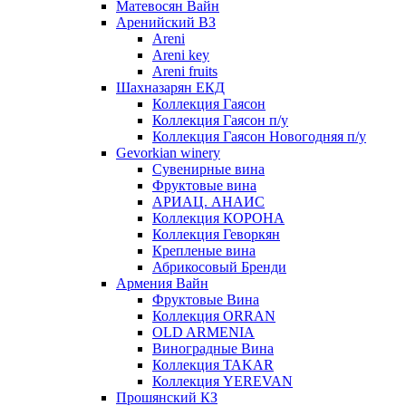
Матевосян Вайн
Аренийский ВЗ
Areni
Areni key
Areni fruits
Шахназарян ЕКД
Коллекция Гаясон
Коллекция Гаясон п/у
Коллекция Гаясон Новогодняя п/у
Gevorkian winery
Сувенирные вина
Фруктовые вина
АРИАЦ. АНАИС
Коллекция КОРОНА
Коллекция Геворкян
Крепленые вина
Абрикосовый Бренди
Армения Вайн
Фруктовые Вина
Коллекция ORRAN
OLD ARMENIA
Виноградные Вина
Коллекция TAKAR
Коллекция YEREVAN
Прошянский КЗ