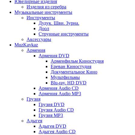
Ювелирные изделия
Изделия из серебра
Музыкальные инструменты
Инструменты
Дудук. Шви. Зурна.
Доол
Струнные инструменты
Аксессуары
MuzKavkaz
Армения
Армения DVD
Арменфильм Киностудия
Ереван Киностудия
Документальное Кино
Мультфильмы
Blu-ray. HD DVD
Армения Audio CD
Армения Audio MP3
Грузия
Грузия DVD
Грузия Audio CD
Грузия MP3
Адыгея
Адыгея DVD
Адыгея Audio CD