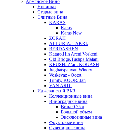
Армянское Вино
Новинки
Старые вина
Элитные Вина
KARAS
Karas
Karas New
ZORAH
ALLURIA. TAKRI.
BERDASHEN
Kataro.Hin Areni.Voskeni
Old Bridge.Tushpa.Malani
KEUSH. Z’art. KOUASH
Jraghatspanyan Winery
Voskevaz - Qotot
Trinity. KOOR. Jan
VAN ARDI
Иджеванский ВКЗ
Коллекционные вина
Виноградные вина
Вина 0,75 л
Большой объем
Эксклюзивные вина
Фруктовые вина
Cувенирные вина