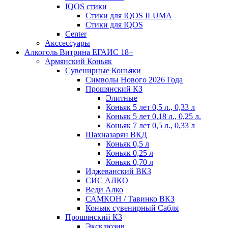
IQOS стики
Стики для IQOS ILUMA
Стики для IQOS
Сenter
Акссессуары
Алкоголь Витрина ЕГАИС 18+
Армянский Коньяк
Сувенирные Коньяки
Символы Нового 2026 Года
Прошянский КЗ
Элитные
Коньяк 5 лет 0,5 л., 0,33 л
Коньяк 5 лет 0,18 л., 0,25 л.
Коньяк 7 лет 0,5 л., 0,33 л
Шахназарян ВКД
Коньяк 0,5 л
Коньяк 0,25 л
Коньяк 0,70 л
Иджеванский ВКЗ
СИС АЛКО
Веди Алко
САМКОН / Тавинко ВКЗ
Коньяк сувенирный Сабля
Прошянский КЗ
Эксклюзив