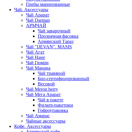
Грибы маринованные
Чай. Аксессуары
Чай Арарат
Чай Darman
АРМЧАЙ
Чай заварочный
Прозрачная фасовка
Армянский Тараз
Чай "IJEVAN". MASIS
Чай Агат
Чай Нане
Чай Гюмри
Чай Манана
Чай травяной
Био-сертифицированный
Весовой
Чай Meron berry
Чай Мега Арарат
Чай в пакете
Фильтр-пакетики
Гофроупаковка
Чай Амарас
Чайные аксессуары
Кофе. Аксессуары
Армянский кофе