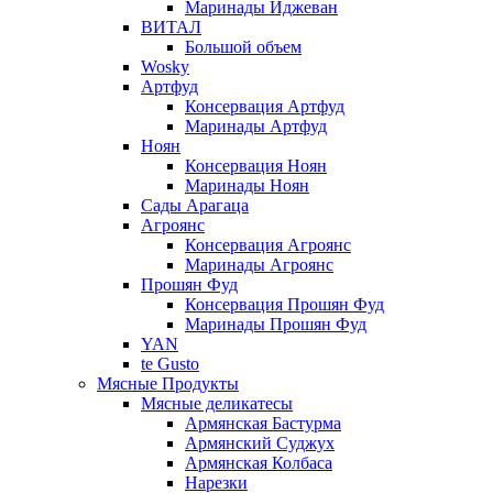
Маринады Иджеван
ВИТАЛ
Большой объем
Wosky
Артфуд
Консервация Артфуд
Маринады Артфуд
Ноян
Консервация Ноян
Маринады Ноян
Сады Арагаца
Агроянс
Консервация Агроянс
Маринады Агроянс
Прошян Фуд
Консервация Прошян Фуд
Маринады Прошян Фуд
YAN
te Gusto
Мясные Продукты
Мясные деликатесы
Армянская Бастурма
Армянский Суджух
Армянская Колбаса
Нарезки