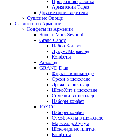
Прозрачная фасовка
Армянский Тараз
Другие производители
Сушеные Овощи
Сладости из Армении
Конфеты из Армении
Sonuar. Mark Sevouni
Grand Candy
Набор Конфет
Лукум. Мармелад
Конфеты
Арколад
GRAND Dian
Фрукты в шоколаде
Орехи в шоколаде
Драже в шоколаде
ШокоХит в шоколаде
Семечки в шоколаде
Наборы конфет
JOYCO
Наборы конфет
Сухофрукты в шоколаде
Мармелад. Лукум
Шоколадные плитки
Конфеты