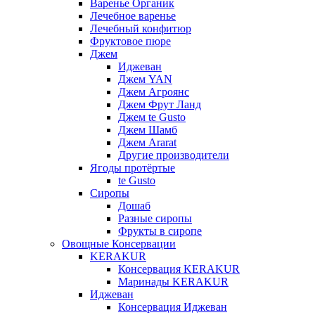
Варенье Органик
Лечебное варенье
Лечебный конфитюр
Фруктовое пюре
Джем
Иджеван
Джем YAN
Джем Агроянс
Джем Фрут Ланд
Джем te Gusto
Джем Шамб
Джем Ararat
Другие производители
Ягоды протёртые
te Gusto
Сиропы
Дошаб
Разные сиропы
Фрукты в сиропе
Овощные Консервации
KERAKUR
Консервация KERAKUR
Маринады KERAKUR
Иджеван
Консервация Иджеван