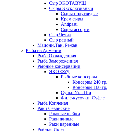
Сыр ЭКОТАВУШ
Сыры Эксклюзивный
Сыры полутведые
Крем сыры
Antipasti
Сыры ассорти
Сыр Чечил
Сыр разный
Мацони.Тан. Режан
Рыба из Армении
Рыба Охлажденная
Рыба Замороженная
Рыбные консервации
ЭКО ФУД
Рыбные консервы
Консервы 240 гр.
Консервы 160 гр.
Супы. Уха. Щи
Филе-кусочки. Суфле
Рыба Копченая
Раки Севанские
Раковые шейки
Раки живые
Раки варенные
Рыбная Икра