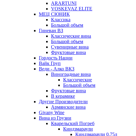
ARARTUNI
VOSKEVAZ ELITE
МЕЦ СЮНИК
Классика
Большой объем
Гиневан ВЗ
Классические вина
Большой объем
Сувенирные вина
Фруктовые вина
Гордость Нации
Вайк Груп
Веди - Алко ВКЗ
Виноградные вина
Классические
Большой объем
Фруктовые вина
В керамике
Другие Производители
Армянские вина
Givany Wine
Вина из Грузии
Кварельский Погреб
Киндзмараули
Киндзмараули 0,75л