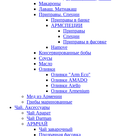
Макароны
Лаваш. Матнакаш
Приправы. Специи
Приправы в банке
АРМСПЕЦИИ
Приправы
Специи
Приправы в фасовке
Hamove
Консервированные бобы
Соусы
Масло
Оливки
Оливки "Arm Eco"
Оливки AMADO
Оливки Aiello
Оливки Armenium
Мед из Армении
Грибы маринованные
Чай. Аксессуары
Чай Арарат
Чай Darman
АРМЧАЙ
Чай заварочный
Прозрачная фасовка