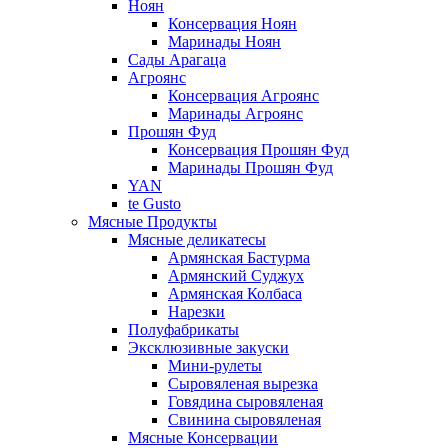
Ноян
Консервация Ноян
Маринады Ноян
Сады Арагаца
Агроянс
Консервация Агроянс
Маринады Агроянс
Прошян Фуд
Консервация Прошян Фуд
Маринады Прошян Фуд
YAN
te Gusto
Мясные Продукты
Мясные деликатесы
Армянская Бастурма
Армянский Суджух
Армянская Колбаса
Нарезки
Полуфабрикаты
Эксклюзивные закуски
Мини-рулеты
Сыровяленая вырезка
Говядина сыровяленая
Свинина сыровяленая
Мясные Консервации