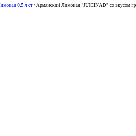
имонад 0,5 л ст
/
Армянский Лимонад "JUICINAD" со вкусом груш