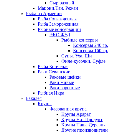
Сыр разный
Мацони.Тан. Режан
Рыба из Армении
Рыба Охлажденная
Рыба Замороженная
Рыбные консервации
ЭКО ФУД
Рыбные консервы
Консервы 240 гр.
Консервы 160 гр.
Супы. Уха. Щи
Филе-кусочки. Суфле
Рыба Копченая
Раки Севанские
Раковые шейки
Раки живые
Раки варенные
Рыбная Икра
Бакалея
Крупы
Фасованная крупа
Крупы Арарат
Крупы Нат Продукт
Крупы Наша Деревня
Другие производители