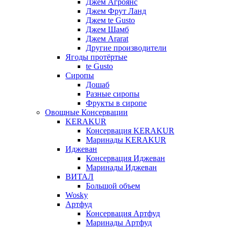
Джем Агроянс
Джем Фрут Ланд
Джем te Gusto
Джем Шамб
Джем Ararat
Другие производители
Ягоды протёртые
te Gusto
Сиропы
Дошаб
Разные сиропы
Фрукты в сиропе
Овощные Консервации
KERAKUR
Консервация KERAKUR
Маринады KERAKUR
Иджеван
Консервация Иджеван
Маринады Иджеван
ВИТАЛ
Большой объем
Wosky
Артфуд
Консервация Артфуд
Маринады Артфуд