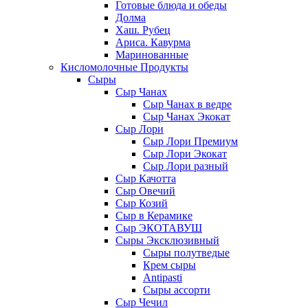
Готовые блюда и обеды
Долма
Хаш. Рубец
Ариса. Кавурма
Маринованные
Кисломолочные Продукты
Сыры
Сыр Чанах
Сыр Чанах в ведре
Сыр Чанах Экокат
Сыр Лори
Сыр Лори Премиум
Сыр Лори Экокат
Сыр Лори разный
Сыр Качотта
Сыр Овечий
Сыр Козий
Сыр в Керамике
Сыр ЭКОТАВУШ
Сыры Эксклюзивный
Сыры полутведые
Крем сыры
Antipasti
Сыры ассорти
Сыр Чечил