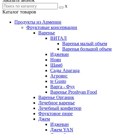
Заказать звонок
x
Каталог товаров
Продукты из Армении
Фруктовые консервации
Варенье
ВИТАЛ
Варенья малый объем
Варенья большой объем
Иджеван
Ноян
Шамб
Сады Арагаца
Агроянс
te Gusto
Варга - Фуд
Варенье Proshyan Food
Варенье Органик
Лечебное варенье
Лечебный конфитюр
Фруктовое пюре
Джем
Иджеван
Джем YAN