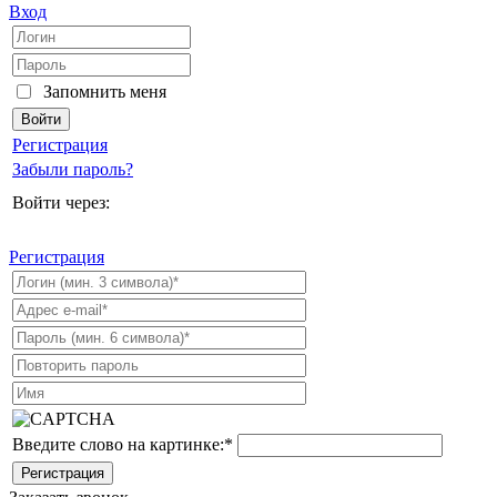
Вход
Запомнить меня
Регистрация
Забыли пароль?
Войти через:
Регистрация
Введите слово на картинке:
*